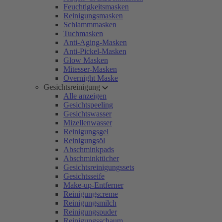
Feuchtigkeitsmasken
Reinigungsmasken
Schlammmasken
Tuchmasken
Anti-Aging-Masken
Anti-Pickel-Masken
Glow Masken
Mitesser-Masken
Overnight Maske
Gesichtsreinigung
Alle anzeigen
Gesichtspeeling
Gesichtswasser
Mizellenwasser
Reinigungsgel
Reinigungsöl
Abschminkpads
Abschminktücher
Gesichtsreinigungssets
Gesichtsseife
Make-up-Entferner
Reinigungscreme
Reinigungsmilch
Reinigungspuder
Reinigungsschaum