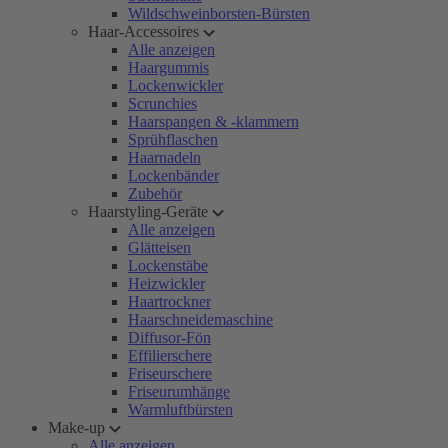
Wildschweinborsten-Bürsten
Haar-Accessoires
Alle anzeigen
Haargummis
Lockenwickler
Scrunchies
Haarspangen & -klammern
Sprühflaschen
Haarnadeln
Lockenbänder
Zubehör
Haarstyling-Geräte
Alle anzeigen
Glätteisen
Lockenstäbe
Heizwickler
Haartrockner
Haarschneidemaschine
Diffusor-Fön
Effilierschere
Friseurschere
Friseurumhänge
Warmluftbürsten
Make-up
Alle anzeigen