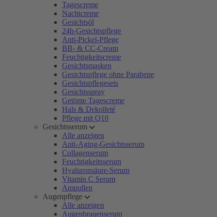
Tagescreme
Nachtcreme
Gesichtsöl
24h-Gesichtspflege
Anti-Pickel-Pflege
BB- & CC-Cream
Feuchtigkeitscreme
Gesichtsmasken
Gesichtspflege ohne Parabene
Gesichtspflegesets
Gesichtsspray
Getönte Tagescreme
Hals & Dekolleté
Pflege mit Q10
Gesichtsserum
Alle anzeigen
Anti-Aging-Gesichtsserum
Collagenserum
Feuchtigkeitsserum
Hyaluronsäure-Serum
Vitamin C Serum
Ampullen
Augenpflege
Alle anzeigen
Augenbrauenserum