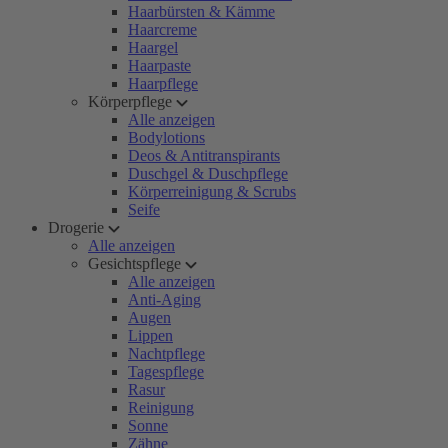
Haarbürsten & Kämme
Haarcreme
Haargel
Haarpaste
Haarpflege
Körperpflege
Alle anzeigen
Bodylotions
Deos & Antitranspirants
Duschgel & Duschpflege
Körperreinigung & Scrubs
Seife
Drogerie
Alle anzeigen
Gesichtspflege
Alle anzeigen
Anti-Aging
Augen
Lippen
Nachtpflege
Tagespflege
Rasur
Reinigung
Sonne
Zähne