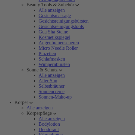
Beauty Tools & Zubehör
Alle anzeigen
Gesichtsmassage
Gesichtsreinigungsbürsten
Gesichtsreinigungstools
Gua Sha Steine
Kosmetikspiegel
Augenbrauenscheren
Micro Needle Roller
Pinzetten
Schlafmasken
Wimpernbürsten
Sonne & Schutz
Alle anzeigen
After Sun
Selbstbräuner
Sonnencreme
Sonnen-Make-up
Körper
Alle anzeigen
Körperpflege
Alle anzeigen
Bodylotion
Deodorant
Körperbutter