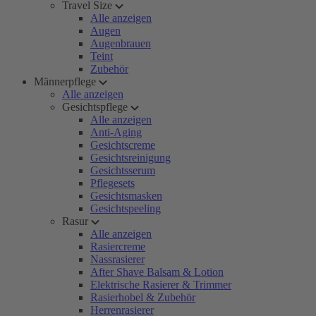
Travel Size
Alle anzeigen
Augen
Augenbrauen
Teint
Zubehör
Männerpflege
Alle anzeigen
Gesichtspflege
Alle anzeigen
Anti-Aging
Gesichtscreme
Gesichtsreinigung
Gesichtsserum
Pflegesets
Gesichtsmasken
Gesichtspeeling
Rasur
Alle anzeigen
Rasiercreme
Nassrasierer
After Shave Balsam & Lotion
Elektrische Rasierer & Trimmer
Rasierhobel & Zubehör
Herrenrasierer