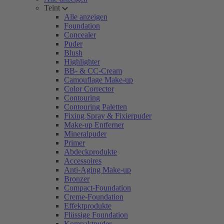
Teint
Alle anzeigen
Foundation
Concealer
Puder
Blush
Highlighter
BB- & CC-Cream
Camouflage Make-up
Color Corrector
Contouring
Contouring Paletten
Fixing Spray & Fixierpuder
Make-up Entferner
Mineralpuder
Primer
Abdeckprodukte
Accessoires
Anti-Aging Make-up
Bronzer
Compact-Foundation
Creme-Foundation
Effektprodukte
Flüssige Foundation
Kompaktpuder