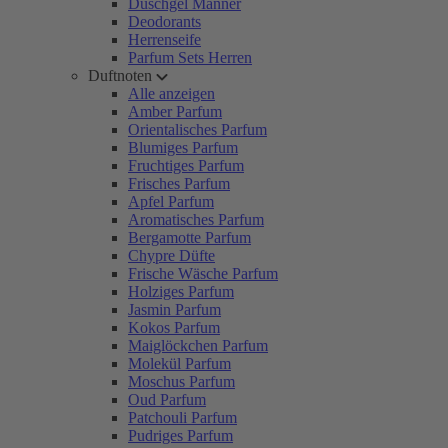
Duschgel Männer
Deodorants
Herrenseife
Parfum Sets Herren
Duftnoten
Alle anzeigen
Amber Parfum
Orientalisches Parfum
Blumiges Parfum
Fruchtiges Parfum
Frisches Parfum
Apfel Parfum
Aromatisches Parfum
Bergamotte Parfum
Chypre Düfte
Frische Wäsche Parfum
Holziges Parfum
Jasmin Parfum
Kokos Parfum
Maiglöckchen Parfum
Molekül Parfum
Moschus Parfum
Oud Parfum
Patchouli Parfum
Pudriges Parfum