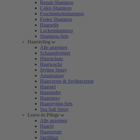
Repair-Shampoo
Color-Shampoo
Feuchtigkeitsshampoo
Festes Shampoo
Haarseife
Lockenshampoo
Shampoo-Sets
Haarstyling
Alle anzeigen
Schaumfestiger
Hitzeschutz
Haarwachs
Styling Spray
Ansatzspray
Haarcreme & Stylingcreme
Haargel
Haarpuder
Haarspray
Haarstyling-Sets
Sea Salt Spray
Leave-In Pflege
Alle anzeigen
Haaröl
Haarserum
Sprühkur