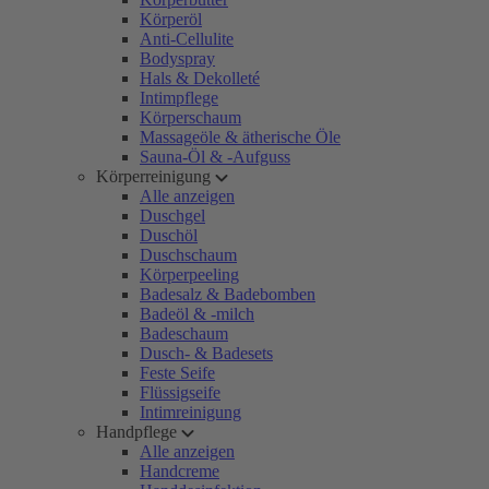
Körperöl
Anti-Cellulite
Bodyspray
Hals & Dekolleté
Intimpflege
Körperschaum
Massageöle & ätherische Öle
Sauna-Öl & -Aufguss
Körperreinigung
Alle anzeigen
Duschgel
Duschöl
Duschschaum
Körperpeeling
Badesalz & Badebomben
Badeöl & -milch
Badeschaum
Dusch- & Badesets
Feste Seife
Flüssigseife
Intimreinigung
Handpflege
Alle anzeigen
Handcreme