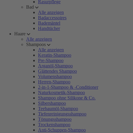
Rasurpflege
Bad
Alle anzeigen
Badaccessoires
Bademäntel
Handtücher
Haare
Alle anzeigen
Shampoos
Alle anzeigen
Keratin-Shampoo
Pre-Shampoo
Arganöl-Shampoo
Glättendes Shampoo
Volumenshampoo
Herren-Shampoo
2-in-1-Shampoo & -Conditioner
Naturkosmetik-Shampoo
Shampoo ohne Silikone & Co.
Silbershampoo
Teebaumöl-Shampoo
Tiefenreinigungsshampoo
Tönungsshampoo
Trockenshampoo
Anti-Schuppen-Shampoo