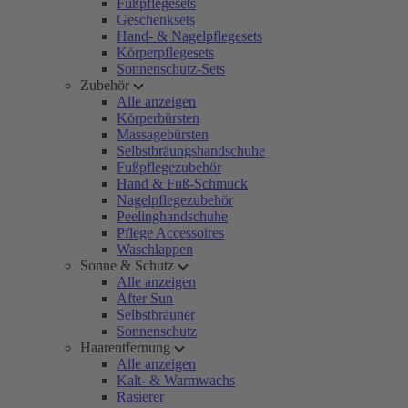
Fußpflegesets
Geschenksets
Hand- & Nagelpflegesets
Körperpflegesets
Sonnenschutz-Sets
Zubehör
Alle anzeigen
Körperbürsten
Massagebürsten
Selbstbräungshandschuhe
Fußpflegezubehör
Hand & Fuß-Schmuck
Nagelpflegezubehör
Peelinghandschuhe
Pflege Accessoires
Waschlappen
Sonne & Schutz
Alle anzeigen
After Sun
Selbstbräuner
Sonnenschutz
Haarentfernung
Alle anzeigen
Kalt- & Warmwachs
Rasierer