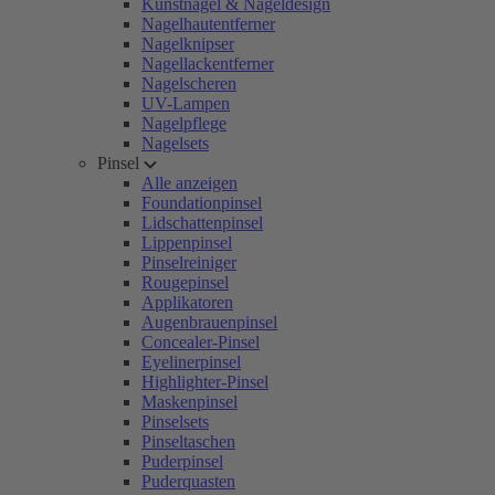
Kunstnägel & Nageldesign
Nagelhautentferner
Nagelknipser
Nagellackentferner
Nagelscheren
UV-Lampen
Nagelpflege
Nagelsets
Pinsel
Alle anzeigen
Foundationpinsel
Lidschattenpinsel
Lippenpinsel
Pinselreiniger
Rougepinsel
Applikatoren
Augenbrauenpinsel
Concealer-Pinsel
Eyelinerpinsel
Highlighter-Pinsel
Maskenpinsel
Pinselsets
Pinseltaschen
Puderpinsel
Puderquasten