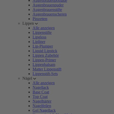
Augenbrauenpomade
Augenbrauenpuder
Augenbrauenstifte
Augenbrauenscheren
Pinzetten
Lippen
Alle anzeigen
Lippenstifte
Lipgloss
Lipliner
Lip-Plumper
Liquid Lipstick
Lippen Zubehör
Lippen-Primer
Lippenbalsam
Matter Lippenstift
Lippenstift-Sets
Nägel
Alle anzeigen
Nagellack
Base Coat
Top Coat
Nagelhärter
Nagelfeilen
Gel Nagellack