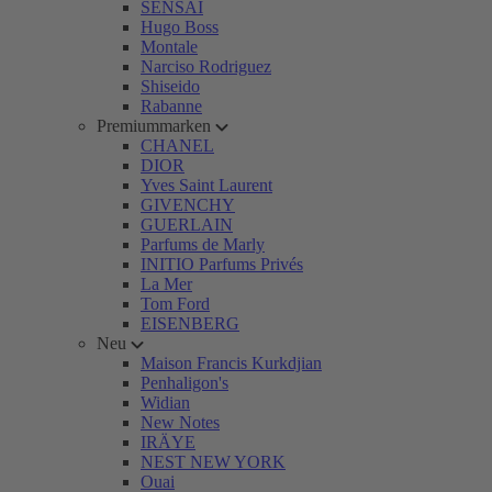
SENSAI
Hugo Boss
Montale
Narciso Rodriguez
Shiseido
Rabanne
Premiummarken
CHANEL
DIOR
Yves Saint Laurent
GIVENCHY
GUERLAIN
Parfums de Marly
INITIO Parfums Privés
La Mer
Tom Ford
EISENBERG
Neu
Maison Francis Kurkdjian
Penhaligon's
Widian
New Notes
IRÄYE
NEST NEW YORK
Ouai