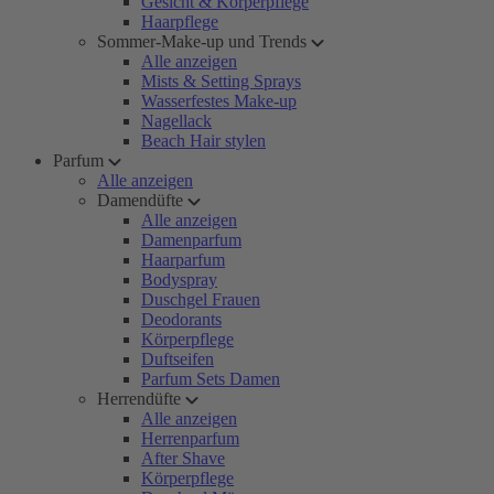
Gesicht & Körperpflege
Haarpflege
Sommer-Make-up und Trends
Alle anzeigen
Mists & Setting Sprays
Wasserfestes Make-up
Nagellack
Beach Hair stylen
Parfum
Alle anzeigen
Damendüfte
Alle anzeigen
Damenparfum
Haarparfum
Bodyspray
Duschgel Frauen
Deodorants
Körperpflege
Duftseifen
Parfum Sets Damen
Herrendüfte
Alle anzeigen
Herrenparfum
After Shave
Körperpflege