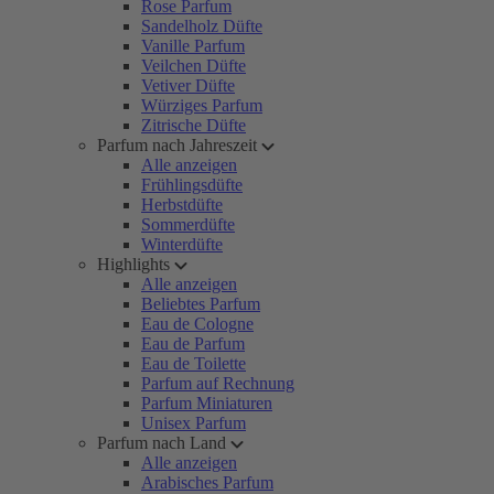
Rose Parfum
Sandelholz Düfte
Vanille Parfum
Veilchen Düfte
Vetiver Düfte
Würziges Parfum
Zitrische Düfte
Parfum nach Jahreszeit
Alle anzeigen
Frühlingsdüfte
Herbstdüfte
Sommerdüfte
Winterdüfte
Highlights
Alle anzeigen
Beliebtes Parfum
Eau de Cologne
Eau de Parfum
Eau de Toilette
Parfum auf Rechnung
Parfum Miniaturen
Unisex Parfum
Parfum nach Land
Alle anzeigen
Arabisches Parfum