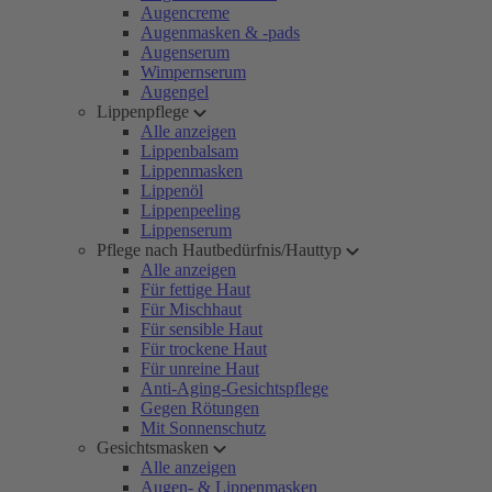
Augencreme
Augenmasken & -pads
Augenserum
Wimpernserum
Augengel
Lippenpflege
Alle anzeigen
Lippenbalsam
Lippenmasken
Lippenöl
Lippenpeeling
Lippenserum
Pflege nach Hautbedürfnis/Hauttyp
Alle anzeigen
Für fettige Haut
Für Mischhaut
Für sensible Haut
Für trockene Haut
Für unreine Haut
Anti-Aging-Gesichtspflege
Gegen Rötungen
Mit Sonnenschutz
Gesichtsmasken
Alle anzeigen
Augen- & Lippenmasken