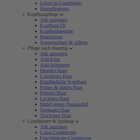
Leave-in Conditioner
Haarpflegesets
Kopfhautpflege
Alle anzeigen
Kopfhaut-Öl
Kopfhautpeeling
Haarwasser
Sonnenschutz & -pflege
Pflege nach Haartyp
Alle anzeigen
Anti-Frizz
Anti-Schuppen
Blondes Haar
Coloriertes Haar
Empfindliche Kopfhaut
Feines & glattes Haar
Fettiges Haar
Lockiges Haar
Mittel gegen Haarausfall
Normales Haar
Trockenes Haar
Conditioner & Spülung
Alle anzeigen
Color-Conditioner
Feuchtigkeits-Conditioner