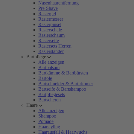
Nasenhaarentfernung
Pre-Shave
Rasiergel
Rasiermesser
Rasierpinsel
Rasierschale
Rasierschaum
Rasierseife
Rasiersets Herren
Rasierständer
Bartpflege
Alle anzeigen
Bartbalsam
Bartkämme & Bartbürsten
Bartöle
Bartschneider & Barttrimmer
Bartseife & Bartshampoo
Bartpflegesets
Bartscheren
Haare
Alle anzeigen
Shampoo
Pomade
Haarstyling
Haarausfall & Haarwuchs