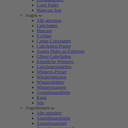
Loser Puder
Make-up Sets
Augen
Alle anzeigen
Lidschatten
Mascara
Eyeliner
Creme-Lidschatten
Lidschatten-Primer
Augen-Make-up-Entferner
Glitzer-Lidschatten
Künstliche Wimpern
Lidschattenpaletten
Wimpern-Primer
Wimpernbürsten
Wimpernkleber
Wimpernzangen
Augenbrauenfarbe
Kajal
Sets
Augenbrauen
Alle anzeigen
Augenbrauenfarbe
Augenbrauengel