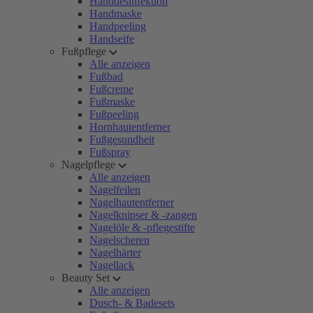
Handdesinfektion
Handmaske
Handpeeling
Handseife
Fußpflege
Alle anzeigen
Fußbad
Fußcreme
Fußmaske
Fußpeeling
Hornhautentferner
Fußgesundheit
Fußspray
Nagelpflege
Alle anzeigen
Nagelfeilen
Nagelhautentferner
Nagelknipser & -zangen
Nagelöle & -pflegestifte
Nagelscheren
Nagelhärter
Nagellack
Beauty Set
Alle anzeigen
Dusch- & Badesets