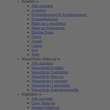
Zubehör
Alle anzeigen
Anspitzer
Kosmetikspiegel & Schminkspiegel
Kosmetiktaschen
Make-up Leerpaletten
Make-up Schwämme
Blotting Paper
Nägel
Augen
Lippen
Sets
Teint
Wasserfestes Make-up
Alle anzeigen
Wasserfeste Eyeliner
Wasserfeste Foundation
Wasserfeste Mascara
Wasserfester Concealer
Wasserfester Lidschatten
Wasserfeste Augenbrauenstifte
Highlights
Alle anzeigen
Glow Make-up
Veganes Make-up