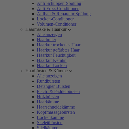
Anti-Schuppen-Spülung
Anti-Frizz-Conditioner
Aufbau & Reparatur Spülung
Locken-Conditioner
Volumen-Conditioner
Haarmaske & Haarkur
Alle anzeigen
Haarbutter
Haarkur trockenes Haar
Haarkur gefärbtes Haar
Haarkur Feuchtigkeit
Haarkur Keratin
Haarkur Locken
Haarbürsten & Kämme
Alle anzeigen
Rundbürsten
Detangler-Bürsten
Flach- & Paddelbürsten
Holzbürsten
Haarkämme
Haarschneidekämme
Kopfmassagebürsten
Lockenkämme
Skelettbürsten
Stielkämme