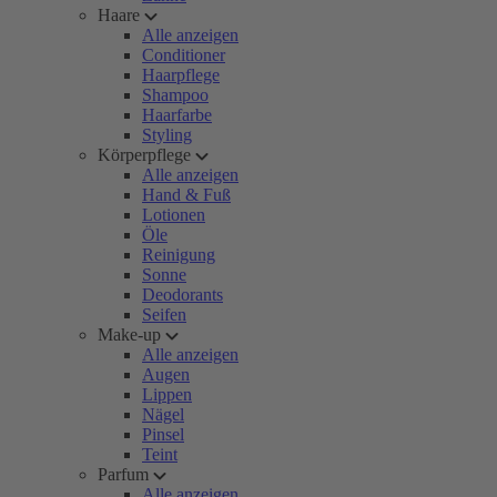
Haare
Alle anzeigen
Conditioner
Haarpflege
Shampoo
Haarfarbe
Styling
Körperpflege
Alle anzeigen
Hand & Fuß
Lotionen
Öle
Reinigung
Sonne
Deodorants
Seifen
Make-up
Alle anzeigen
Augen
Lippen
Nägel
Pinsel
Teint
Parfum
Alle anzeigen