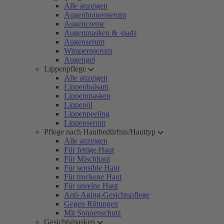
Alle anzeigen
Augenbrauenserum
Augencreme
Augenmasken & -pads
Augenserum
Wimpernserum
Augengel
Lippenpflege
Alle anzeigen
Lippenbalsam
Lippenmasken
Lippenöl
Lippenpeeling
Lippenserum
Pflege nach Hautbedürfnis/Hauttyp
Alle anzeigen
Für fettige Haut
Für Mischhaut
Für sensible Haut
Für trockene Haut
Für unreine Haut
Anti-Aging-Gesichtspflege
Gegen Rötungen
Mit Sonnenschutz
Gesichtsmasken