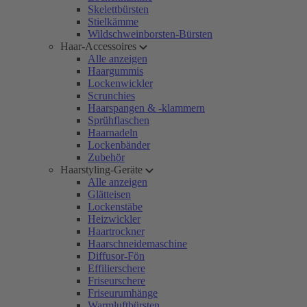
Skelettbürsten
Stielkämme
Wildschweinborsten-Bürsten
Haar-Accessoires
Alle anzeigen
Haargummis
Lockenwickler
Scrunchies
Haarspangen & -klammern
Sprühflaschen
Haarnadeln
Lockenbänder
Zubehör
Haarstyling-Geräte
Alle anzeigen
Glätteisen
Lockenstäbe
Heizwickler
Haartrockner
Haarschneidemaschine
Diffusor-Fön
Effilierschere
Friseurschere
Friseurumhänge
Warmluftbürsten