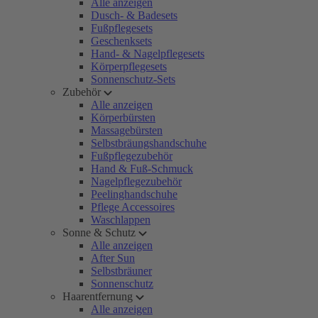
Alle anzeigen
Dusch- & Badesets
Fußpflegesets
Geschenksets
Hand- & Nagelpflegesets
Körperpflegesets
Sonnenschutz-Sets
Zubehör
Alle anzeigen
Körperbürsten
Massagebürsten
Selbstbräungshandschuhe
Fußpflegezubehör
Hand & Fuß-Schmuck
Nagelpflegezubehör
Peelinghandschuhe
Pflege Accessoires
Waschlappen
Sonne & Schutz
Alle anzeigen
After Sun
Selbstbräuner
Sonnenschutz
Haarentfernung
Alle anzeigen