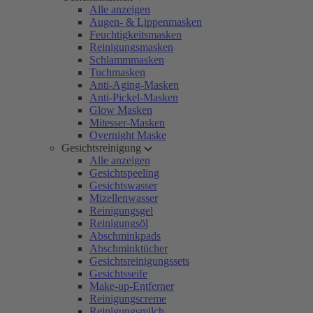
Alle anzeigen
Augen- & Lippenmasken
Feuchtigkeitsmasken
Reinigungsmasken
Schlammmasken
Tuchmasken
Anti-Aging-Masken
Anti-Pickel-Masken
Glow Masken
Mitesser-Masken
Overnight Maske
Gesichtsreinigung
Alle anzeigen
Gesichtspeeling
Gesichtswasser
Mizellenwasser
Reinigungsgel
Reinigungsöl
Abschminkpads
Abschminktücher
Gesichtsreinigungssets
Gesichtsseife
Make-up-Entferner
Reinigungscreme
Reinigungsmilch