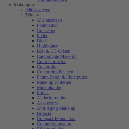
Make-up
Alle anzeigen
Teint
Alle anzeigen
Foundation
Concealer
Puder
Blush
Highlighter
BB- & CC-Cream
Camouflage Make-up
Color Corrector
Contouring
Contouring Paletten
Fixing Spray & Fixierpuder
Make-up Entferner
Mineralpuder
Primer
Abdeckprodukte
Accessoires
Anti-Aging Make-up
Bronzer
Compact-Foundation
Creme-Foundation
Effektprodukte