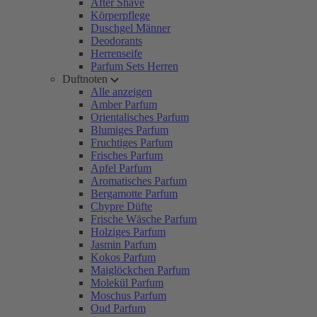
After Shave
Körperpflege
Duschgel Männer
Deodorants
Herrenseife
Parfum Sets Herren
Duftnoten
Alle anzeigen
Amber Parfum
Orientalisches Parfum
Blumiges Parfum
Fruchtiges Parfum
Frisches Parfum
Apfel Parfum
Aromatisches Parfum
Bergamotte Parfum
Chypre Düfte
Frische Wäsche Parfum
Holziges Parfum
Jasmin Parfum
Kokos Parfum
Maiglöckchen Parfum
Molekül Parfum
Moschus Parfum
Oud Parfum