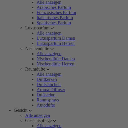
Alle anzeigen
Arabisches Parfum
Französisches Parfum
Italienisches Parfum
Spanisches Parfum
Luxusparfum
Alle anzeigen
Luxusparfum Damen
Luxusparfum Herren
Nischendüfte
Alle anzeigen
Nischendüfte Damen
Nischendüfte Herren
Raumdüfte
Alle anzeigen
Duftkerzen
Duftstäbchen
Aroma Diffuser
Duftsteine
Raumsprays
Autodüfte
Gesicht
Alle anzeigen
Gesichtspflege
Alle anzeigen