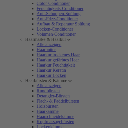
Color-Conditioner
Feuchtigkeits-Conditioner
Anti-Schuppen-Spülung
Anti-Frizz-Conditioner
Aufbau & Reparatur Spülung
Locken-Conditioner
Volumen-Conditioner
Haarmaske & Haarkur
Alle anzeigen
Haarbutter
Haarkur trockenes Haar
Haarkur gefärbtes Haar
Haarkur Feuchtigkeit
Haarkur Keratin
Haarkur Locken
Haarbürsten & Kämme
Alle anzeigen
Rundbürsten
Detangler-Bürsten
Flach- & Paddelbürsten
Holzbürsten
Haarkämme
Haarschneidekämme
Kopfmassagebürsten
Lockenkämme