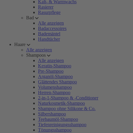
Kalt- & Warmwachs
Rasierer
Rasurpflege
Bad
Alle anzeigen
Badaccessoires
Bademäntel
Handtücher
Haare
Alle anzeigen
Shampoos
Alle anzeigen
Keratin-Shampoo
Pre-Shampoo
Arganöl-Shampoo
Glättendes Shampoo
Volumenshampoo
Herren-Shampoo
2-in-1-Shampoo & -Conditioner
Naturkosmetik-Shampoo
Shampoo ohne Silikone & Co.
Silbershampoo
Teebaumöl-Shampoo
Tiefenreinigungsshampoo
Tönungsshampoo