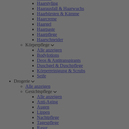
Haarstyling
Haarausfall & Haarwuchs
Haarbürsten & Kämme
Haarcreme
Haargel
Haarpaste
Haarpflege
Haarschneider
Körperpflege
Alle anzeigen
Bodylotions
Deos & Antitranspirants
Duschgel & Duschpflege
Körperreinigung & Scrubs
Seife
Drogerie
Alle anzeigen
Gesichtspflege
Alle anzeigen
Anti-Aging
Augen
Lippen
Nachtpflege
Tagespflege
Rasur