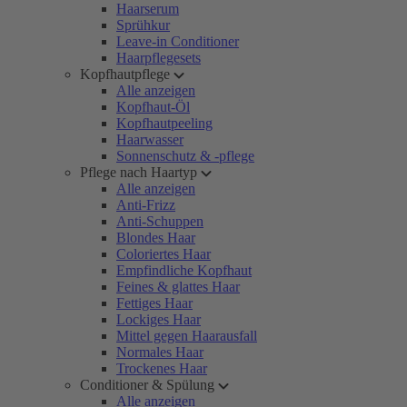
Haarserum
Sprühkur
Leave-in Conditioner
Haarpflegesets
Kopfhautpflege
Alle anzeigen
Kopfhaut-Öl
Kopfhautpeeling
Haarwasser
Sonnenschutz & -pflege
Pflege nach Haartyp
Alle anzeigen
Anti-Frizz
Anti-Schuppen
Blondes Haar
Coloriertes Haar
Empfindliche Kopfhaut
Feines & glattes Haar
Fettiges Haar
Lockiges Haar
Mittel gegen Haarausfall
Normales Haar
Trockenes Haar
Conditioner & Spülung
Alle anzeigen