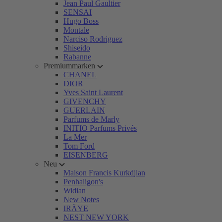
Jean Paul Gaultier
SENSAI
Hugo Boss
Montale
Narciso Rodriguez
Shiseido
Rabanne
Premiummarken
CHANEL
DIOR
Yves Saint Laurent
GIVENCHY
GUERLAIN
Parfums de Marly
INITIO Parfums Privés
La Mer
Tom Ford
EISENBERG
Neu
Maison Francis Kurkdjian
Penhaligon's
Widian
New Notes
IRÄYE
NEST NEW YORK