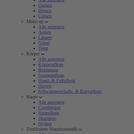
Damen
Herren
Unisex
Make-up
Alle anzeigen
Augen
Lippen
Nägel
Teint
Körper
Alle anzeigen
Körperpflege
Reinigung
Sonnenpflege
Hand- & Fußpflege
Herren
Schwangerschafts- & Babypflege
Haare
Alle anzeigen
Conditioner
Haarpflege
Shampoo
Styling
Zertifizierte Naturkosmetik