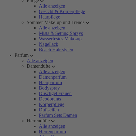
Pflege
Alle anzeigen
Gesicht & Körperpflege
Haarpflege
Sommer-Make-up und Trends
Alle anzeigen
Mists & Setting Sprays
Wasserfestes Make-up
Nagellack
Beach Hair stylen
Parfum
Alle anzeigen
Damendüfte
Alle anzeigen
Damenparfum
Haarparfum
Bodyspray
Duschgel Frauen
Deodorants
Körperpflege
Duftseifen
Parfum Sets Damen
Herrendüfte
Alle anzeigen
Herrenparfum