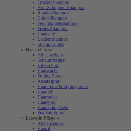
Trockenshampoo
Anti-Schuppen-Shampoo
Repair-Shampoo
Color-Shampoo
Feuchtigkeitsshampoo
Festes Shampoo
Haarseife
Lockenshampoo
Shampoo-Sets
Haarstyling
Alle anzeigen
Schaumfestiger
Hitzeschutz
Haarwachs
Styling Spray
Ansatzspray
Haarcreme & Stylingcreme
Haargel
Haarpuder
Haarspray
Haarstyling-Sets
Sea Salt Spray
Leave-In Pflege
Alle anzeigen
Haaröl