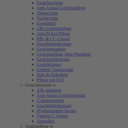
Gesichtscreme
Anti-Aging-Gesichtspflege
Tagescreme
Nachtcreme
Gesichtsöl
24h-Gesichtspflege
Anti-Pickel-Pflege
BB- & CC-Cream
Feuchtigkeitscreme
Gesichtsmasken
Gesichtspflege ohne Parabene
Gesichtspflegesets
Gesichtsspray
Getönte Tagescreme
Hals & Dekolleté
Pflege mit Q10
Gesichtsserum
Alle anzeigen
Anti-Aging-Gesichtsserum
Collagenserum
Feuchtigkeitsserum
Hyaluronsäure-Serum
Vitamin C Serum
Ampullen
Augenpflege