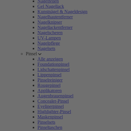
Nagelfeilen
Gel Nagellack
Kunstnägel & Nageldesign
Nagelhautentferner
Nagelknipser
Nagellackentferner
Nagelscheren
UV-Lampen
Nagelpflege
Nagelsets
Pinsel
Alle anzeigen
Foundationpinsel
Lidschattenpinsel
Lippenpinsel
Pinselreiniger
Rougepinsel
Applikatoren
Augenbrauenpinsel
Concealer-Pinsel
Eyelinerpinsel
Highlighter-Pinsel
Maskenpinsel
Pinselsets
Pinseltaschen