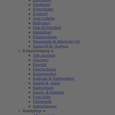
Deodorant
Körperbutter
Körperöl
Anti-Cellulite
Bodyspray
Hals & Dekolleté
Intimpflege
Körperschaum
Massageöle & ätherische Öle
Sauna-Öl & -Aufguss
Körperreinigung
Alle anzeigen
Duschgel
Duschöl
Duschschaum
Körperpeeling
Badesalz & Badebomben
Badeöl & -milch
Badeschaum
Dusch- & Badesets
Feste Seife
Flüssigseife
Intimreinigung
Handpflege