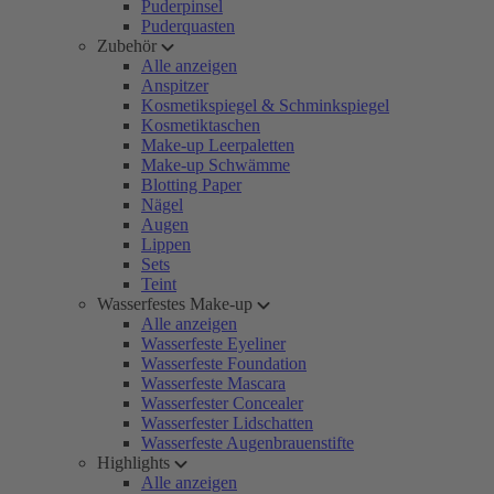
Puderpinsel
Puderquasten
Zubehör
Alle anzeigen
Anspitzer
Kosmetikspiegel & Schminkspiegel
Kosmetiktaschen
Make-up Leerpaletten
Make-up Schwämme
Blotting Paper
Nägel
Augen
Lippen
Sets
Teint
Wasserfestes Make-up
Alle anzeigen
Wasserfeste Eyeliner
Wasserfeste Foundation
Wasserfeste Mascara
Wasserfester Concealer
Wasserfester Lidschatten
Wasserfeste Augenbrauenstifte
Highlights
Alle anzeigen