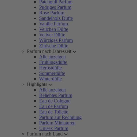
Patchouli Parfum
Pudriges Parfum
Rose Parfum
Sandelholz Düfte
Vanille Parfum
Veilchen Düfte
Vetiver Düfte
Würziges Parfum
Zitrische Düfte
Parfum nach Jahreszeit
Alle anzeigen
Frühlingsdüfte
Herbstdüfte
Sommerdüfte
Winterdüfte
Highlights
Alle anzeigen
Beliebtes Parfum
Eau de Cologne
Eau de Parfum
Eau de Toilette
Parfum auf Rechnung
Parfum Miniaturen
Unisex Parfum
Parfum nach Land