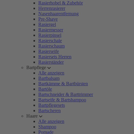
Rasierhobel & Zubehör
Herrenrasierer
Nasenhaarentfernung
Pre-Shave
Rasiergel
Rasiermesser
Rasierpinsel
Rasierschale
Rasierschaum
Rasierseife
Rasiersets Herren
Rasierständer
Bartpflege
Alle anzeigen
Bartbalsam
Bartkämme & Bartbürsten
Bartöle
Bartschneider & Barttrimmer
Bartseife & Bartshampoo
Bartpflegesets
Bartscheren
Haare
Alle anzeigen
Shampoo
Pomade