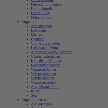
Flüssige Foundation
Kompaktpuder
Loser Puder
Make-up Sets
Augen
Alle anzeigen
Lidschatten
Mascara
Eyeliner
Creme-Lidschatten
Lidschatten-Primer
Augen-Make-up-Entferner
Glitzer-Lidschatten
Künstliche Wimpern
Lidschattenpaletten
Wimpern-Primer
Wimpernbürsten
Wimpernkleber
Wimpernzangen
Augenbrauenfarbe
Kajal
Sets
Augenbrauen
Alle anzeigen