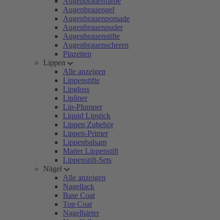
Augenbrauenfarbe
Augenbrauengel
Augenbrauenpomade
Augenbrauenpuder
Augenbrauenstifte
Augenbrauenscheren
Pinzetten
Lippen
Alle anzeigen
Lippenstifte
Lipgloss
Lipliner
Lip-Plumper
Liquid Lipstick
Lippen Zubehör
Lippen-Primer
Lippenbalsam
Matter Lippenstift
Lippenstift-Sets
Nägel
Alle anzeigen
Nagellack
Base Coat
Top Coat
Nagelhärter