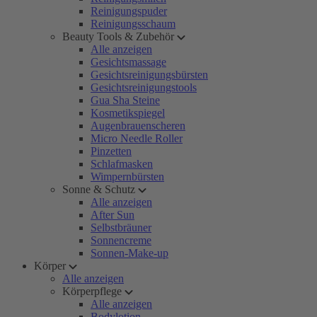
Reinigungspuder
Reinigungsschaum
Beauty Tools & Zubehör
Alle anzeigen
Gesichtsmassage
Gesichtsreinigungsbürsten
Gesichtsreinigungstools
Gua Sha Steine
Kosmetikspiegel
Augenbrauenscheren
Micro Needle Roller
Pinzetten
Schlafmasken
Wimpernbürsten
Sonne & Schutz
Alle anzeigen
After Sun
Selbstbräuner
Sonnencreme
Sonnen-Make-up
Körper
Alle anzeigen
Körperpflege
Alle anzeigen
Bodylotion