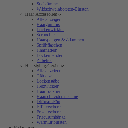
Stielkämme
Wildschweinborsten-Bürsten
Haar-Accessoires
Alle anzeigen
Haargummis
Lockenwickler
Scrunchies
Haarspangen & -klammern
Sprühflaschen
Haarnadeln
Lockenbänder
Zubehör
Haarstyling-Geräte
Alle anzeigen
Glätteisen
Lockenstäbe
Heizwickler
Haartrockner
Haarschneidemaschine
Diffusor-Fön
Effilierschere
Friseurschere
Friseurumhänge
Warmluftbürsten
Make-up