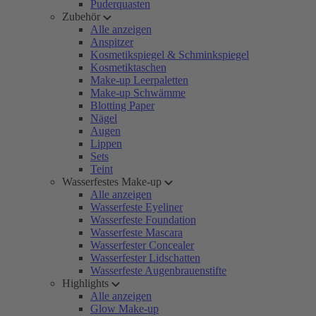
Puderquasten
Zubehör
Alle anzeigen
Anspitzer
Kosmetikspiegel & Schminkspiegel
Kosmetiktaschen
Make-up Leerpaletten
Make-up Schwämme
Blotting Paper
Nägel
Augen
Lippen
Sets
Teint
Wasserfestes Make-up
Alle anzeigen
Wasserfeste Eyeliner
Wasserfeste Foundation
Wasserfeste Mascara
Wasserfester Concealer
Wasserfester Lidschatten
Wasserfeste Augenbrauenstifte
Highlights
Alle anzeigen
Glow Make-up