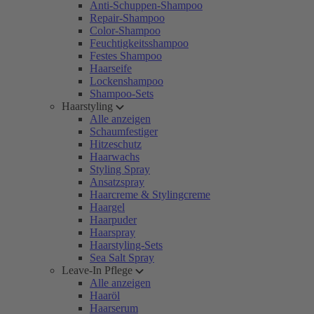
Anti-Schuppen-Shampoo
Repair-Shampoo
Color-Shampoo
Feuchtigkeitsshampoo
Festes Shampoo
Haarseife
Lockenshampoo
Shampoo-Sets
Haarstyling
Alle anzeigen
Schaumfestiger
Hitzeschutz
Haarwachs
Styling Spray
Ansatzspray
Haarcreme & Stylingcreme
Haargel
Haarpuder
Haarspray
Haarstyling-Sets
Sea Salt Spray
Leave-In Pflege
Alle anzeigen
Haaröl
Haarserum