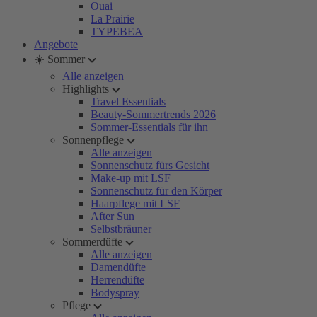
Ouai
La Prairie
TYPEBEA
Angebote
☀️ Sommer
Alle anzeigen
Highlights
Travel Essentials
Beauty-Sommertrends 2026
Sommer-Essentials für ihn
Sonnenpflege
Alle anzeigen
Sonnenschutz fürs Gesicht
Make-up mit LSF
Sonnenschutz für den Körper
Haarpflege mit LSF
After Sun
Selbstbräuner
Sommerdüfte
Alle anzeigen
Damendüfte
Herrendüfte
Bodyspray
Pflege