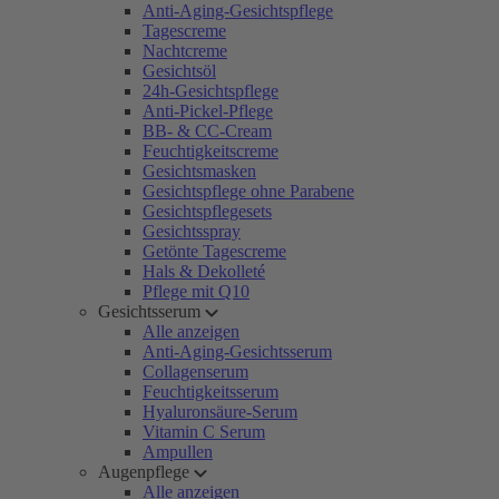
Anti-Aging-Gesichtspflege
Tagescreme
Nachtcreme
Gesichtsöl
24h-Gesichtspflege
Anti-Pickel-Pflege
BB- & CC-Cream
Feuchtigkeitscreme
Gesichtsmasken
Gesichtspflege ohne Parabene
Gesichtspflegesets
Gesichtsspray
Getönte Tagescreme
Hals & Dekolleté
Pflege mit Q10
Gesichtsserum
Alle anzeigen
Anti-Aging-Gesichtsserum
Collagenserum
Feuchtigkeitsserum
Hyaluronsäure-Serum
Vitamin C Serum
Ampullen
Augenpflege
Alle anzeigen