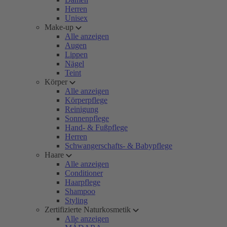
Herren
Unisex
Make-up
Alle anzeigen
Augen
Lippen
Nägel
Teint
Körper
Alle anzeigen
Körperpflege
Reinigung
Sonnenpflege
Hand- & Fußpflege
Herren
Schwangerschafts- & Babypflege
Haare
Alle anzeigen
Conditioner
Haarpflege
Shampoo
Styling
Zertifizierte Naturkosmetik
Alle anzeigen