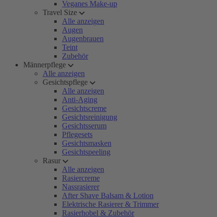
Veganes Make-up
Travel Size
Alle anzeigen
Augen
Augenbrauen
Teint
Zubehör
Männerpflege
Alle anzeigen
Gesichtspflege
Alle anzeigen
Anti-Aging
Gesichtscreme
Gesichtsreinigung
Gesichtsserum
Pflegesets
Gesichtsmasken
Gesichtspeeling
Rasur
Alle anzeigen
Rasiercreme
Nassrasierer
After Shave Balsam & Lotion
Elektrische Rasierer & Trimmer
Rasierhobel & Zubehör