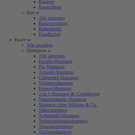
Rasierer
Rasurpflege
Bad
Alle anzeigen
Badaccessoires
Bademäntel
Handtücher
Haare
Alle anzeigen
Shampoos
Alle anzeigen
Keratin-Shampoo
Pre-Shampoo
Arganöl-Shampoo
Glättendes Shampoo
Volumenshampoo
Herren-Shampoo
2-in-1-Shampoo & -Conditioner
Naturkosmetik-Shampoo
Shampoo ohne Silikone & Co.
Silbershampoo
Teebaumöl-Shampoo
Tiefenreinigungsshampoo
Tönungsshampoo
Trockenshampoo