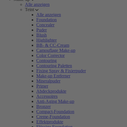
Alle anzeigen
Teint
Alle anzeigen
Foundation
Concealer
Puder
Blush
Highlighter
BB- & CC-Cream
Camouflage Make-up
Color Corrector
Contouring
Contouring Paletten
Fixing Spray & Fixierpuder
Make-up Entferner
Mineralpuder
Primer
Abdeckprodukte
Accessoires
Anti-Aging Make-up
Bronzer
Compact-Foundation
Creme-Foundation
Effektprodukte
Flüssige Foundation