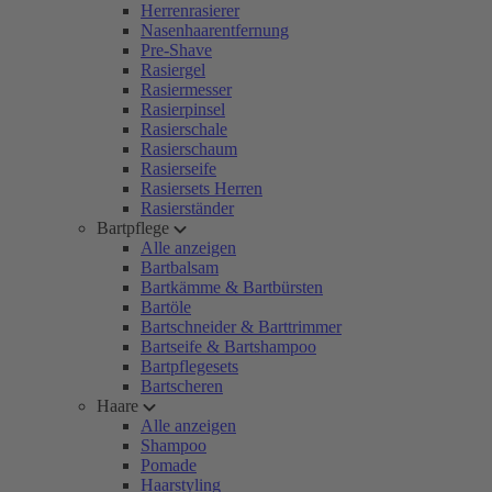
Herrenrasierer
Nasenhaarentfernung
Pre-Shave
Rasiergel
Rasiermesser
Rasierpinsel
Rasierschale
Rasierschaum
Rasierseife
Rasiersets Herren
Rasierständer
Bartpflege
Alle anzeigen
Bartbalsam
Bartkämme & Bartbürsten
Bartöle
Bartschneider & Barttrimmer
Bartseife & Bartshampoo
Bartpflegesets
Bartscheren
Haare
Alle anzeigen
Shampoo
Pomade
Haarstyling