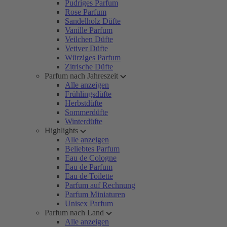
Pudriges Parfum
Rose Parfum
Sandelholz Düfte
Vanille Parfum
Veilchen Düfte
Vetiver Düfte
Würziges Parfum
Zitrische Düfte
Parfum nach Jahreszeit
Alle anzeigen
Frühlingsdüfte
Herbstdüfte
Sommerdüfte
Winterdüfte
Highlights
Alle anzeigen
Beliebtes Parfum
Eau de Cologne
Eau de Parfum
Eau de Toilette
Parfum auf Rechnung
Parfum Miniaturen
Unisex Parfum
Parfum nach Land
Alle anzeigen