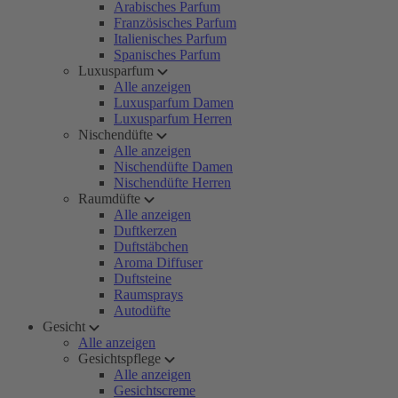
Arabisches Parfum
Französisches Parfum
Italienisches Parfum
Spanisches Parfum
Luxusparfum
Alle anzeigen
Luxusparfum Damen
Luxusparfum Herren
Nischendüfte
Alle anzeigen
Nischendüfte Damen
Nischendüfte Herren
Raumdüfte
Alle anzeigen
Duftkerzen
Duftstäbchen
Aroma Diffuser
Duftsteine
Raumsprays
Autodüfte
Gesicht
Alle anzeigen
Gesichtspflege
Alle anzeigen
Gesichtscreme