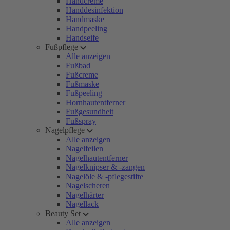
Handcreme
Handdesinfektion
Handmaske
Handpeeling
Handseife
Fußpflege
Alle anzeigen
Fußbad
Fußcreme
Fußmaske
Fußpeeling
Hornhautentferner
Fußgesundheit
Fußspray
Nagelpflege
Alle anzeigen
Nagelfeilen
Nagelhautentferner
Nagelknipser & -zangen
Nagelöle & -pflegestifte
Nagelscheren
Nagelhärter
Nagellack
Beauty Set
Alle anzeigen