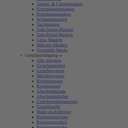
Augen- & Lippenmasken
Feuchtigkeitsmasken
Reinigungsmasken
Schlammmasken
Tuchmasken
Anti-Aging-Masken
Anti-Pickel-Masken
Glow Masken
Mitesser-Masken
Overnight Maske
Gesichtsreinigung
Alle anzeigen
Gesichtspeeling
Gesichtswasser
Mizellenwasser
Reinigungsgel
Reinigungsöl
Abschminkpads
Abschminktücher
Gesichtsreinigungssets
Gesichtsseife
Make-up-Entferner
Reinigungscreme
Reinigungsmilch
Reinigungspuder