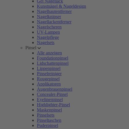
Gel Nagellack
Kunstnägel & Nageldesign
Nagelhautentferner
Nagelknipser
Nagellackentferner
Nagelscheren
UV-Lampen
Nagelpflege
Nagelsets
Pinsel
Alle anzeigen
Foundationpinsel
Lidschattenpinsel
Lippenpinsel
Pinselreiniger
Rougepinsel
Applikatoren
Augenbrauenpinsel
Concealer-Pinsel
Eyelinerpinsel
Highlighter-Pinsel
Maskenpinsel
Pinselsets
Pinseltaschen
Puderpinsel