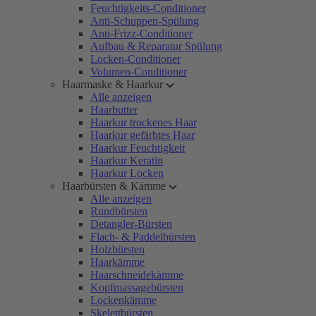
Feuchtigkeits-Conditioner
Anti-Schuppen-Spülung
Anti-Frizz-Conditioner
Aufbau & Reparatur Spülung
Locken-Conditioner
Volumen-Conditioner
Haarmaske & Haarkur
Alle anzeigen
Haarbutter
Haarkur trockenes Haar
Haarkur gefärbtes Haar
Haarkur Feuchtigkeit
Haarkur Keratin
Haarkur Locken
Haarbürsten & Kämme
Alle anzeigen
Rundbürsten
Detangler-Bürsten
Flach- & Paddelbürsten
Holzbürsten
Haarkämme
Haarschneidekämme
Kopfmassagebürsten
Lockenkämme
Skelettbürsten