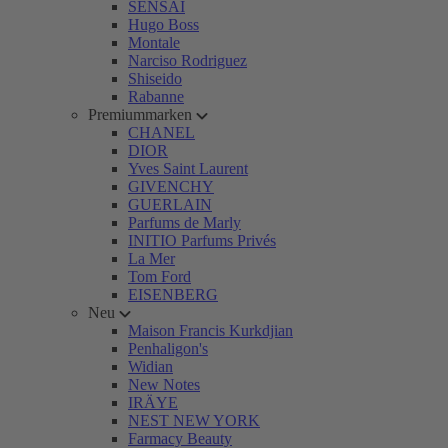
SENSAI
Hugo Boss
Montale
Narciso Rodriguez
Shiseido
Rabanne
Premiummarken
CHANEL
DIOR
Yves Saint Laurent
GIVENCHY
GUERLAIN
Parfums de Marly
INITIO Parfums Privés
La Mer
Tom Ford
EISENBERG
Neu
Maison Francis Kurkdjian
Penhaligon's
Widian
New Notes
IRÄYE
NEST NEW YORK
Farmacy Beauty