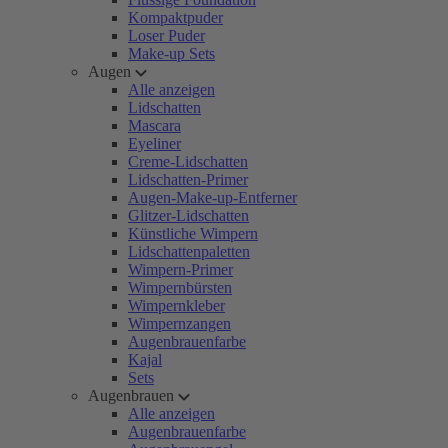
Kompaktpuder
Loser Puder
Make-up Sets
Augen
Alle anzeigen
Lidschatten
Mascara
Eyeliner
Creme-Lidschatten
Lidschatten-Primer
Augen-Make-up-Entferner
Glitzer-Lidschatten
Künstliche Wimpern
Lidschattenpaletten
Wimpern-Primer
Wimpernbürsten
Wimpernkleber
Wimpernzangen
Augenbrauenfarbe
Kajal
Sets
Augenbrauen
Alle anzeigen
Augenbrauenfarbe