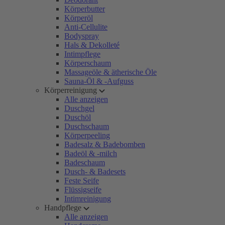
Körperbutter
Körperöl
Anti-Cellulite
Bodyspray
Hals & Dekolleté
Intimpflege
Körperschaum
Massageöle & ätherische Öle
Sauna-Öl & -Aufguss
Körperreinigung
Alle anzeigen
Duschgel
Duschöl
Duschschaum
Körperpeeling
Badesalz & Badebomben
Badeöl & -milch
Badeschaum
Dusch- & Badesets
Feste Seife
Flüssigseife
Intimreinigung
Handpflege
Alle anzeigen