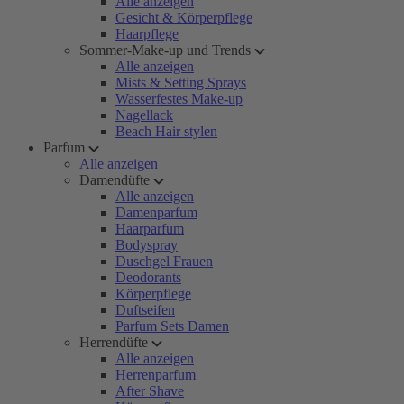
Alle anzeigen
Gesicht & Körperpflege
Haarpflege
Sommer-Make-up und Trends
Alle anzeigen
Mists & Setting Sprays
Wasserfestes Make-up
Nagellack
Beach Hair stylen
Parfum
Alle anzeigen
Damendüfte
Alle anzeigen
Damenparfum
Haarparfum
Bodyspray
Duschgel Frauen
Deodorants
Körperpflege
Duftseifen
Parfum Sets Damen
Herrendüfte
Alle anzeigen
Herrenparfum
After Shave