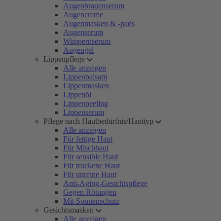
Augenbrauenserum
Augencreme
Augenmasken & -pads
Augenserum
Wimpernserum
Augengel
Lippenpflege
Alle anzeigen
Lippenbalsam
Lippenmasken
Lippenöl
Lippenpeeling
Lippenserum
Pflege nach Hautbedürfnis/Hauttyp
Alle anzeigen
Für fettige Haut
Für Mischhaut
Für sensible Haut
Für trockene Haut
Für unreine Haut
Anti-Aging-Gesichtspflege
Gegen Rötungen
Mit Sonnenschutz
Gesichtsmasken
Alle anzeigen