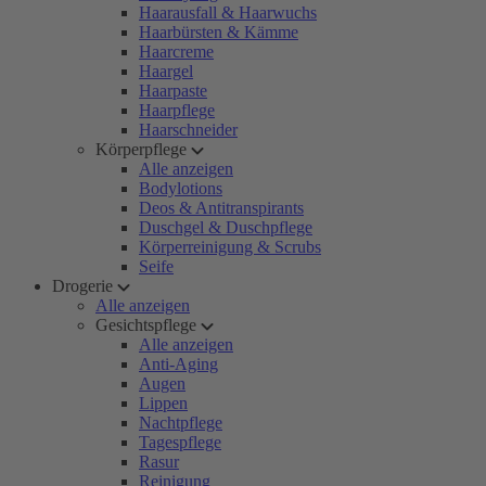
Haarausfall & Haarwuchs
Haarbürsten & Kämme
Haarcreme
Haargel
Haarpaste
Haarpflege
Haarschneider
Körperpflege
Alle anzeigen
Bodylotions
Deos & Antitranspirants
Duschgel & Duschpflege
Körperreinigung & Scrubs
Seife
Drogerie
Alle anzeigen
Gesichtspflege
Alle anzeigen
Anti-Aging
Augen
Lippen
Nachtpflege
Tagespflege
Rasur
Reinigung