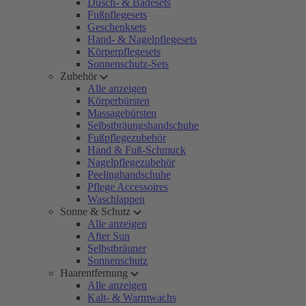
Dusch- & Badesets
Fußpflegesets
Geschenksets
Hand- & Nagelpflegesets
Körperpflegesets
Sonnenschutz-Sets
Zubehör
Alle anzeigen
Körperbürsten
Massagebürsten
Selbstbräungshandschuhe
Fußpflegezubehör
Hand & Fuß-Schmuck
Nagelpflegezubehör
Peelinghandschuhe
Pflege Accessoires
Waschlappen
Sonne & Schutz
Alle anzeigen
After Sun
Selbstbräuner
Sonnenschutz
Haarentfernung
Alle anzeigen
Kalt- & Warmwachs