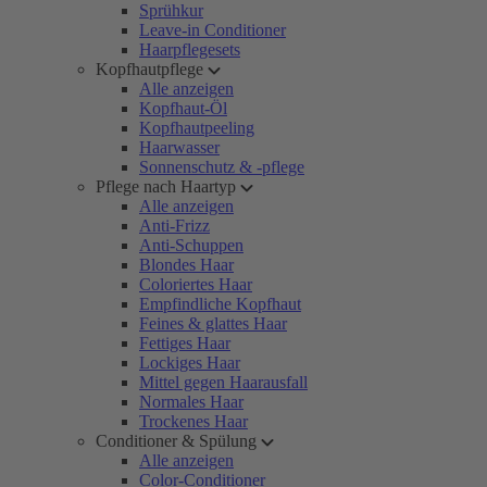
Sprühkur
Leave-in Conditioner
Haarpflegesets
Kopfhautpflege
Alle anzeigen
Kopfhaut-Öl
Kopfhautpeeling
Haarwasser
Sonnenschutz & -pflege
Pflege nach Haartyp
Alle anzeigen
Anti-Frizz
Anti-Schuppen
Blondes Haar
Coloriertes Haar
Empfindliche Kopfhaut
Feines & glattes Haar
Fettiges Haar
Lockiges Haar
Mittel gegen Haarausfall
Normales Haar
Trockenes Haar
Conditioner & Spülung
Alle anzeigen
Color-Conditioner