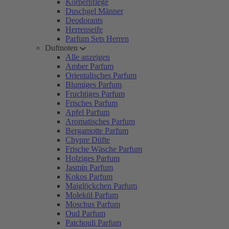
Körperpflege
Duschgel Männer
Deodorants
Herrenseife
Parfum Sets Herren
Duftnoten
Alle anzeigen
Amber Parfum
Orientalisches Parfum
Blumiges Parfum
Fruchtiges Parfum
Frisches Parfum
Apfel Parfum
Aromatisches Parfum
Bergamotte Parfum
Chypre Düfte
Frische Wäsche Parfum
Holziges Parfum
Jasmin Parfum
Kokos Parfum
Maiglöckchen Parfum
Molekül Parfum
Moschus Parfum
Oud Parfum
Patchouli Parfum