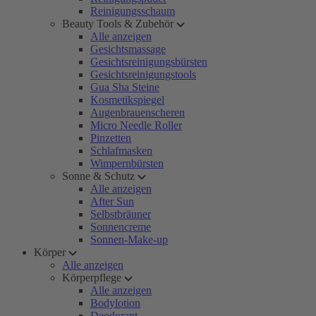
Reinigungsschaum
Beauty Tools & Zubehör
Alle anzeigen
Gesichtsmassage
Gesichtsreinigungsbürsten
Gesichtsreinigungstools
Gua Sha Steine
Kosmetikspiegel
Augenbrauenscheren
Micro Needle Roller
Pinzetten
Schlafmasken
Wimpernbürsten
Sonne & Schutz
Alle anzeigen
After Sun
Selbstbräuner
Sonnencreme
Sonnen-Make-up
Körper
Alle anzeigen
Körperpflege
Alle anzeigen
Bodylotion
Deodorant