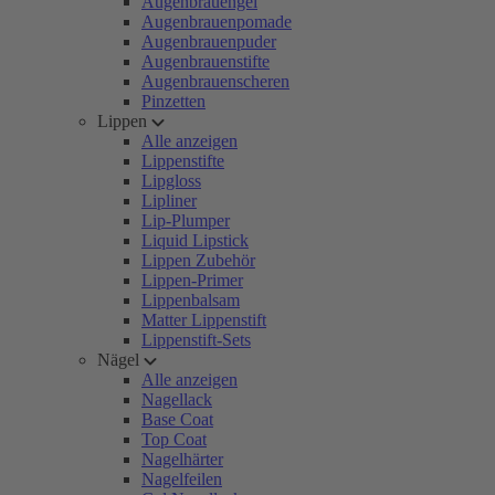
Augenbrauengel
Augenbrauenpomade
Augenbrauenpuder
Augenbrauenstifte
Augenbrauenscheren
Pinzetten
Lippen
Alle anzeigen
Lippenstifte
Lipgloss
Lipliner
Lip-Plumper
Liquid Lipstick
Lippen Zubehör
Lippen-Primer
Lippenbalsam
Matter Lippenstift
Lippenstift-Sets
Nägel
Alle anzeigen
Nagellack
Base Coat
Top Coat
Nagelhärter
Nagelfeilen