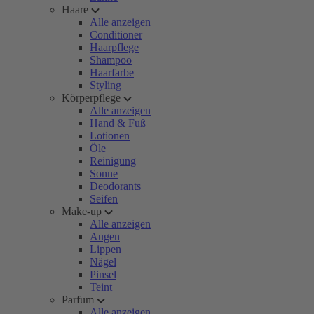
Haare
Alle anzeigen
Conditioner
Haarpflege
Shampoo
Haarfarbe
Styling
Körperpflege
Alle anzeigen
Hand & Fuß
Lotionen
Öle
Reinigung
Sonne
Deodorants
Seifen
Make-up
Alle anzeigen
Augen
Lippen
Nägel
Pinsel
Teint
Parfum
Alle anzeigen