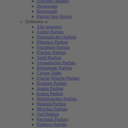
Duschgel Männer
Deodorants
Herrenseife
Parfum Sets Herren
Duftnoten
Alle anzeigen
Amber Parfum
Orientalisches Parfum
Blumiges Parfum
Fruchtiges Parfum
Frisches Parfum
Apfel Parfum
Aromatisches Parfum
Bergamotte Parfum
Chypre Düfte
Frische Wäsche Parfum
Holziges Parfum
Jasmin Parfum
Kokos Parfum
Maiglöckchen Parfum
Molekül Parfum
Moschus Parfum
Oud Parfum
Patchouli Parfum
Pudriges Parfum