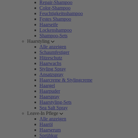
Repair-Shampoo
Color-Shampoo
Feuchtigkeitsshampoo
Festes Shampoo
Haarseife
Lockenshampoo
Shampoo-Sets
Haarstyling
Alle anzeigen
Schaumfestiger
Hitzeschutz
Haarwachs
Styling Spray
Ansatzspray
Haarcreme & Stylingcreme
Haargel
Haarpuder
Haarspray
Haarstyling-Sets
Sea Salt Spray
Leave-In Pflege
Alle anzeigen
Haaröl
Haarserum
Sprühkur