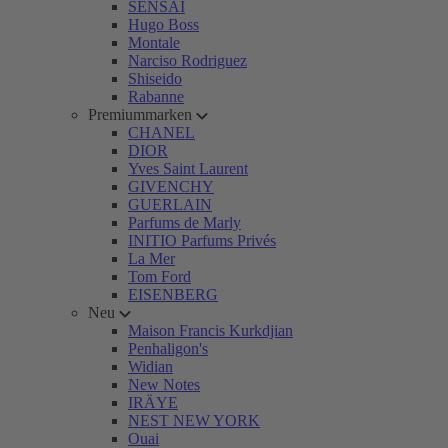
SENSAI
Hugo Boss
Montale
Narciso Rodriguez
Shiseido
Rabanne
Premiummarken
CHANEL
DIOR
Yves Saint Laurent
GIVENCHY
GUERLAIN
Parfums de Marly
INITIO Parfums Privés
La Mer
Tom Ford
EISENBERG
Neu
Maison Francis Kurkdjian
Penhaligon's
Widian
New Notes
IRÄYE
NEST NEW YORK
Ouai