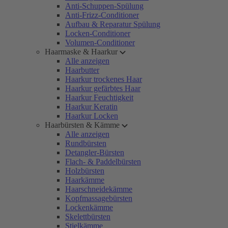
Anti-Schuppen-Spülung
Anti-Frizz-Conditioner
Aufbau & Reparatur Spülung
Locken-Conditioner
Volumen-Conditioner
Haarmaske & Haarkur
Alle anzeigen
Haarbutter
Haarkur trockenes Haar
Haarkur gefärbtes Haar
Haarkur Feuchtigkeit
Haarkur Keratin
Haarkur Locken
Haarbürsten & Kämme
Alle anzeigen
Rundbürsten
Detangler-Bürsten
Flach- & Paddelbürsten
Holzbürsten
Haarkämme
Haarschneidekämme
Kopfmassagebürsten
Lockenkämme
Skelettbürsten
Stielkämme