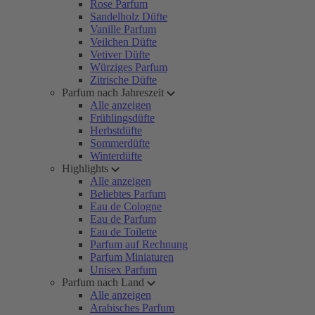
Rose Parfum
Sandelholz Düfte
Vanille Parfum
Veilchen Düfte
Vetiver Düfte
Würziges Parfum
Zitrische Düfte
Parfum nach Jahreszeit
Alle anzeigen
Frühlingsdüfte
Herbstdüfte
Sommerdüfte
Winterdüfte
Highlights
Alle anzeigen
Beliebtes Parfum
Eau de Cologne
Eau de Parfum
Eau de Toilette
Parfum auf Rechnung
Parfum Miniaturen
Unisex Parfum
Parfum nach Land
Alle anzeigen
Arabisches Parfum