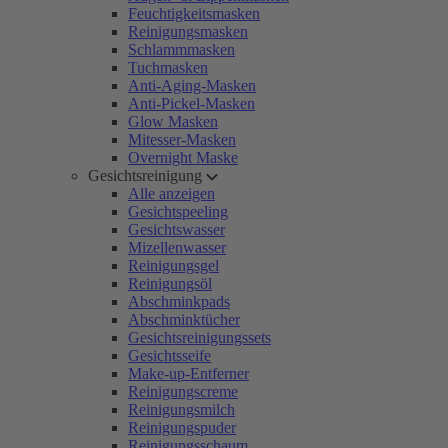
Feuchtigkeitsmasken
Reinigungsmasken
Schlammmasken
Tuchmasken
Anti-Aging-Masken
Anti-Pickel-Masken
Glow Masken
Mitesser-Masken
Overnight Maske
Gesichtsreinigung
Alle anzeigen
Gesichtspeeling
Gesichtswasser
Mizellenwasser
Reinigungsgel
Reinigungsöl
Abschminkpads
Abschminktücher
Gesichtsreinigungssets
Gesichtsseife
Make-up-Entferner
Reinigungscreme
Reinigungsmilch
Reinigungspuder
Reinigungsschaum