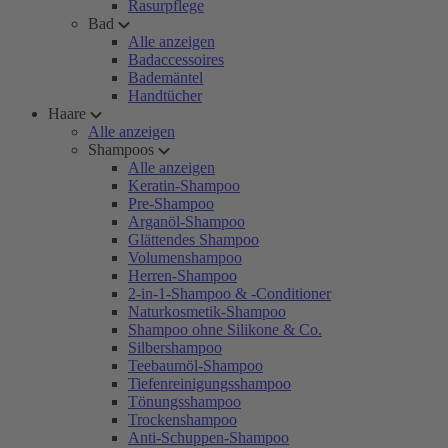
Rasurpflege
Bad
Alle anzeigen
Badaccessoires
Bademäntel
Handtücher
Haare
Alle anzeigen
Shampoos
Alle anzeigen
Keratin-Shampoo
Pre-Shampoo
Arganöl-Shampoo
Glättendes Shampoo
Volumenshampoo
Herren-Shampoo
2-in-1-Shampoo & -Conditioner
Naturkosmetik-Shampoo
Shampoo ohne Silikone & Co.
Silbershampoo
Teebaumöl-Shampoo
Tiefenreinigungsshampoo
Tönungsshampoo
Trockenshampoo
Anti-Schuppen-Shampoo