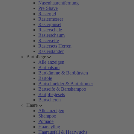
Nasenhaarentfernung
Pre-Shave
Rasiergel
Rasiermesser
Rasierpinsel
Rasierschale
Rasierschaum
Rasierseife
Rasiersets Herren
Rasierständer
Bartpflege
Alle anzeigen
Bartbalsam
Bartkämme & Bartbürsten
Bartöle
Bartschneider & Barttrimmer
Bartseife & Bartshampoo
Bartpflegesets
Bartscheren
Haare
Alle anzeigen
Shampoo
Pomade
Haarstyling
Haarausfall & Haarwuchs