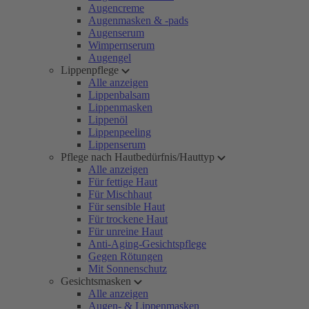
Augencreme
Augenmasken & -pads
Augenserum
Wimpernserum
Augengel
Lippenpflege
Alle anzeigen
Lippenbalsam
Lippenmasken
Lippenöl
Lippenpeeling
Lippenserum
Pflege nach Hautbedürfnis/Hauttyp
Alle anzeigen
Für fettige Haut
Für Mischhaut
Für sensible Haut
Für trockene Haut
Für unreine Haut
Anti-Aging-Gesichtspflege
Gegen Rötungen
Mit Sonnenschutz
Gesichtsmasken
Alle anzeigen
Augen- & Lippenmasken