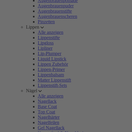
Augenbrauenpomade
Augenbrauenpuder
Augenbrauenstifte
Augenbrauenscheren
Pinzetten
Lippen
Alle anzeigen
Lippenstifte
Lipgloss
Lipliner
Lip-Plumper
Liquid Lipstick
Lippen Zubehör
Lippen-Primer
Lippenbalsam
Matter Lippenstift
Lippenstift-Sets
Nägel
Alle anzeigen
Nagellack
Base Coat
Top Coat
Nagelhärter
Nagelfeilen
Gel Nagellack