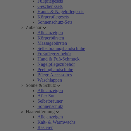
Fußpflegesets
Geschenksets
Hand- & Nagelpflegesets
Körperpflegesets
Sonnenschutz-Sets
Zubehör
Alle anzeigen
Körperbürsten
Massagebürsten
Selbstbräungshandschuhe
Fußpflegezubehör
Hand & Fuß-Schmuck
Nagelpflegezubehör
Peelinghandschuhe
Pflege Accessoires
Waschlappen
Sonne & Schutz
Alle anzeigen
After Sun
Selbstbräuner
Sonnenschutz
Haarentfernung
Alle anzeigen
Kalt- & Warmwachs
Rasierer