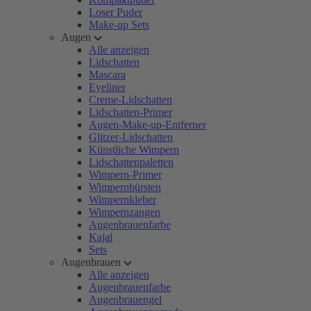
Loser Puder
Make-up Sets
Augen
Alle anzeigen
Lidschatten
Mascara
Eyeliner
Creme-Lidschatten
Lidschatten-Primer
Augen-Make-up-Entferner
Glitzer-Lidschatten
Künstliche Wimpern
Lidschattenpaletten
Wimpern-Primer
Wimpernbürsten
Wimpernkleber
Wimpernzangen
Augenbrauenfarbe
Kajal
Sets
Augenbrauen
Alle anzeigen
Augenbrauenfarbe
Augenbrauengel