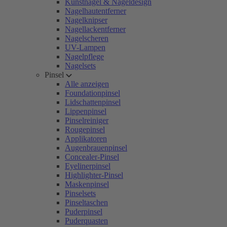
Kunstnägel & Nageldesign
Nagelhautentferner
Nagelknipser
Nagellackentferner
Nagelscheren
UV-Lampen
Nagelpflege
Nagelsets
Pinsel
Alle anzeigen
Foundationpinsel
Lidschattenpinsel
Lippenpinsel
Pinselreiniger
Rougepinsel
Applikatoren
Augenbrauenpinsel
Concealer-Pinsel
Eyelinerpinsel
Highlighter-Pinsel
Maskenpinsel
Pinselsets
Pinseltaschen
Puderpinsel
Puderquasten