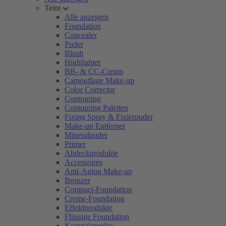
Teint
Alle anzeigen
Foundation
Concealer
Puder
Blush
Highlighter
BB- & CC-Cream
Camouflage Make-up
Color Corrector
Contouring
Contouring Paletten
Fixing Spray & Fixierpuder
Make-up Entferner
Mineralpuder
Primer
Abdeckprodukte
Accessoires
Anti-Aging Make-up
Bronzer
Compact-Foundation
Creme-Foundation
Effektprodukte
Flüssige Foundation
Kompaktpuder