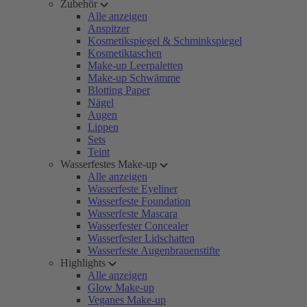
Zubehör
Alle anzeigen
Anspitzer
Kosmetikspiegel & Schminkspiegel
Kosmetiktaschen
Make-up Leerpaletten
Make-up Schwämme
Blotting Paper
Nägel
Augen
Lippen
Sets
Teint
Wasserfestes Make-up
Alle anzeigen
Wasserfeste Eyeliner
Wasserfeste Foundation
Wasserfeste Mascara
Wasserfester Concealer
Wasserfester Lidschatten
Wasserfeste Augenbrauenstifte
Highlights
Alle anzeigen
Glow Make-up
Veganes Make-up