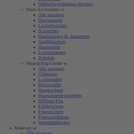
Wildschweinborsten-Bürsten
Haar-Accessoires
Alle anzeigen
Haargummis
Lockenwickler
Scrunchies
Haarspangen & -klammern
Sprühflaschen
Haarnadeln
Lockenbänder
Zubehör
Haarstyling-Geräte
Alle anzeigen
Glätteisen
Lockenstäbe
Heizwickler
Haartrockner
Haarschneidemaschine
Diffusor-Fön
Effilierschere
Friseurschere
Friseurumhänge
Warmluftbürsten
Make-up
Alle anzeigen