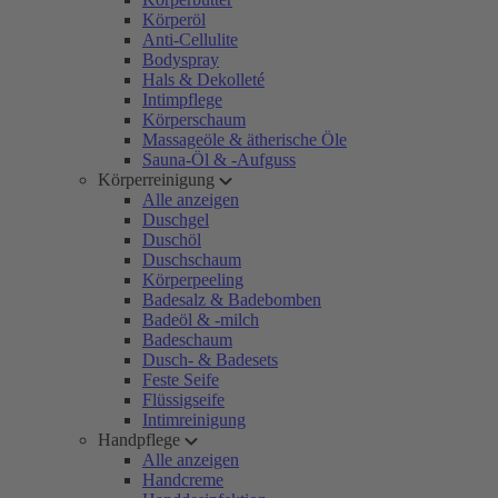
Körperöl
Anti-Cellulite
Bodyspray
Hals & Dekolleté
Intimpflege
Körperschaum
Massageöle & ätherische Öle
Sauna-Öl & -Aufguss
Körperreinigung
Alle anzeigen
Duschgel
Duschöl
Duschschaum
Körperpeeling
Badesalz & Badebomben
Badeöl & -milch
Badeschaum
Dusch- & Badesets
Feste Seife
Flüssigseife
Intimreinigung
Handpflege
Alle anzeigen
Handcreme