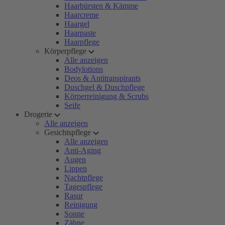
Haarbürsten & Kämme
Haarcreme
Haargel
Haarpaste
Haarpflege
Körperpflege
Alle anzeigen
Bodylotions
Deos & Antitranspirants
Duschgel & Duschpflege
Körperreinigung & Scrubs
Seife
Drogerie
Alle anzeigen
Gesichtspflege
Alle anzeigen
Anti-Aging
Augen
Lippen
Nachtpflege
Tagespflege
Rasur
Reinigung
Sonne
Zähne