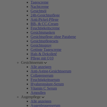
Tagescreme
Nachtcreme
Gesichtsöl
24h-Gesichtspflege
Anti-Pickel-Pflege
BB- & CC-Cream
Feuchtigkeitscreme
Gesichtsmasken
Gesichtspflege ohne Parabene
Gesichtspflegesets
Gesichtsspray
Getönte Tagescreme
Hals & Dekolleté
Pflege mit Q10
Gesichtsserum
Alle anzeigen
Anti-Aging-Gesichtsserum
Collagenserum
Feuchtigkeitsserum
Hyaluronsäure-Serum
Vitamin C Serum
Ampullen
Augenpflege
Alle anzeigen
Augenbrauenserum