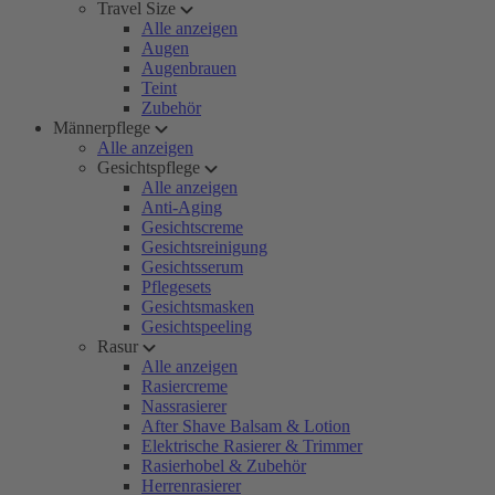
Travel Size
Alle anzeigen
Augen
Augenbrauen
Teint
Zubehör
Männerpflege
Alle anzeigen
Gesichtspflege
Alle anzeigen
Anti-Aging
Gesichtscreme
Gesichtsreinigung
Gesichtsserum
Pflegesets
Gesichtsmasken
Gesichtspeeling
Rasur
Alle anzeigen
Rasiercreme
Nassrasierer
After Shave Balsam & Lotion
Elektrische Rasierer & Trimmer
Rasierhobel & Zubehör
Herrenrasierer