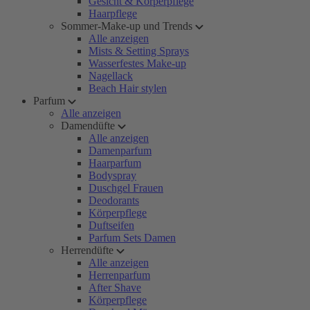
Gesicht & Körperpflege
Haarpflege
Sommer-Make-up und Trends
Alle anzeigen
Mists & Setting Sprays
Wasserfestes Make-up
Nagellack
Beach Hair stylen
Parfum
Alle anzeigen
Damendüfte
Alle anzeigen
Damenparfum
Haarparfum
Bodyspray
Duschgel Frauen
Deodorants
Körperpflege
Duftseifen
Parfum Sets Damen
Herrendüfte
Alle anzeigen
Herrenparfum
After Shave
Körperpflege