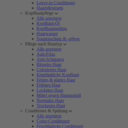
Leave-in Conditioner
Haarpflegesets
Kopfhautpflege
Alle anzeigen
Kopfhaut-Öl
Kopfhautpeeling
Haarwasser
Sonnenschutz & -pflege
Pflege nach Haartyp
Alle anzeigen
Anti-Frizz
Anti-Schuppen
Blondes Haar
Coloriertes Haar
Empfindliche Kopfhaut
Feines & glattes Haar
Fettiges Haar
Lockiges Haar
Mittel gegen Haarausfall
Normales Haar
Trockenes Haar
Conditioner & Spülung
Alle anzeigen
Color-Conditioner
Feuchtigkeits-Conditioner