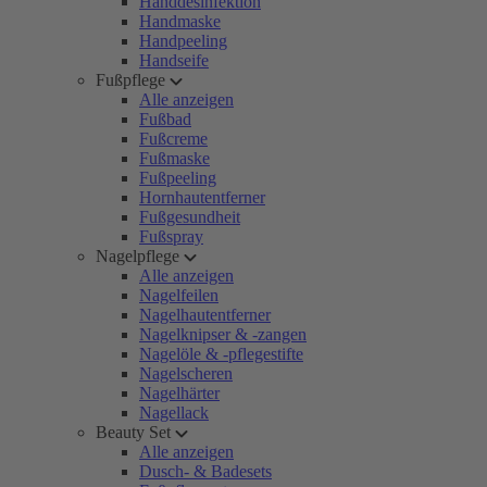
Handdesinfektion
Handmaske
Handpeeling
Handseife
Fußpflege
Alle anzeigen
Fußbad
Fußcreme
Fußmaske
Fußpeeling
Hornhautentferner
Fußgesundheit
Fußspray
Nagelpflege
Alle anzeigen
Nagelfeilen
Nagelhautentferner
Nagelknipser & -zangen
Nagelöle & -pflegestifte
Nagelscheren
Nagelhärter
Nagellack
Beauty Set
Alle anzeigen
Dusch- & Badesets