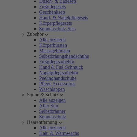
Dusch- & Badesets
Fußpflegesets
Geschenksets
Hand- & Nagelpflegesets
Körperpflegesets
Sonnenschutz-Sets
Zubehör
Alle anzeigen
Körperbürsten
Massagebürsten
Selbstbräungshandschuhe
Fußpflegezubehör
Hand & Fuß-Schmuck
Nagelpflegezubehör
Peelinghandschuhe
Pflege Accessoires
Waschlappen
Sonne & Schutz
Alle anzeigen
After Sun
Selbstbräuner
Sonnenschutz
Haarentfernung
Alle anzeigen
Kalt- & Warmwachs