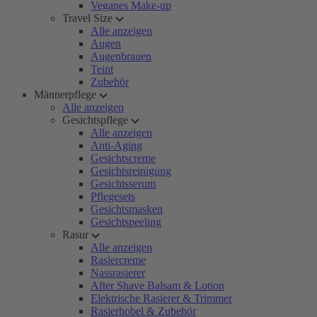
Veganes Make-up
Travel Size
Alle anzeigen
Augen
Augenbrauen
Teint
Zubehör
Männerpflege
Alle anzeigen
Gesichtspflege
Alle anzeigen
Anti-Aging
Gesichtscreme
Gesichtsreinigung
Gesichtsserum
Pflegesets
Gesichtsmasken
Gesichtspeeling
Rasur
Alle anzeigen
Rasiercreme
Nassrasierer
After Shave Balsam & Lotion
Elektrische Rasierer & Trimmer
Rasierhobel & Zubehör