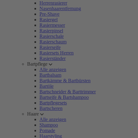
Herrenrasierer
Nasenhaarentfernung
Pre-Shave
Rasiergel
Rasiermesser
Rasierpinsel
Rasierschale
Rasierschaum
Rasierseife
Rasiersets Herren
Rasierständer
Bartpflege
Alle anzeigen
Bartbalsam
Bartkämme & Bartbürsten
Bartöle
Bartschneider & Barttrimmer
Bartseife & Bartshampoo
Bartpflegesets
Bartscheren
Haare
Alle anzeigen
Shampoo
Pomade
Haarstyling