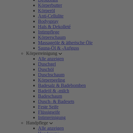
Körperbutter
Körperöl
Anti-Cellulite
Bodyspray
Hals & Dekolleté
Intimpflege
Körperschaum
Massageöle & ätherische Öle
Sauna-Öl & -Aufguss
Körperreinigung
Alle anzeigen
Duschgel
Duschöl
Duschschaum
Körperpeeling
Badesalz & Badebomben
Badeöl & -milch
Badeschaum
Dusch- & Badesets
Feste Seife
Flüssigseife
Intimreinigung
Handpflege
Alle anzeigen