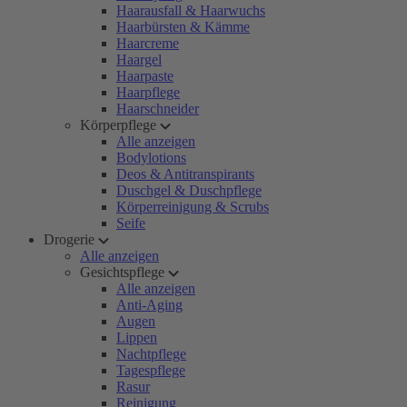
Haarausfall & Haarwuchs
Haarbürsten & Kämme
Haarcreme
Haargel
Haarpaste
Haarpflege
Haarschneider
Körperpflege
Alle anzeigen
Bodylotions
Deos & Antitranspirants
Duschgel & Duschpflege
Körperreinigung & Scrubs
Seife
Drogerie
Alle anzeigen
Gesichtspflege
Alle anzeigen
Anti-Aging
Augen
Lippen
Nachtpflege
Tagespflege
Rasur
Reinigung