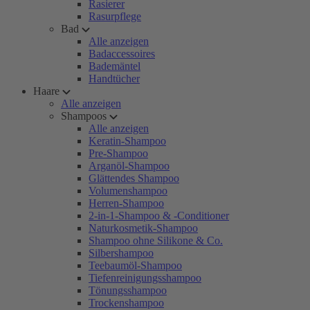
Rasierer
Rasurpflege
Bad
Alle anzeigen
Badaccessoires
Bademäntel
Handtücher
Haare
Alle anzeigen
Shampoos
Alle anzeigen
Keratin-Shampoo
Pre-Shampoo
Arganöl-Shampoo
Glättendes Shampoo
Volumenshampoo
Herren-Shampoo
2-in-1-Shampoo & -Conditioner
Naturkosmetik-Shampoo
Shampoo ohne Silikone & Co.
Silbershampoo
Teebaumöl-Shampoo
Tiefenreinigungsshampoo
Tönungsshampoo
Trockenshampoo