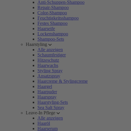
Anti-Schuppen-Shampoo
Repair-Shampoo
Color-Shampoo
Feuchtigkeitsshampoo
Festes Shampoo
Haarseife
Lockenshampoo
Shampoo-Sets
Haarstyling
Alle anzeigen
Schaumfestiger
Hitzeschutz
Haarwachs
Styling Spray
Ansatzspray
Haarcreme & Stylingcreme
Haargel
Haarpuder
Haarspray
Haarstyling-Sets
Sea Salt Spray
Leave-In Pflege
Alle anzeigen
Haaröl
Haarserum