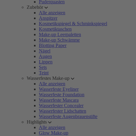
Puderquasten
Zubehör
Alle anzeigen
Anspitzer
Kosmetikspiegel & Schminkspiegel
Kosmetiktaschen
Make-up Leerpaletten
Make-up Schwämme
Blotting Paper
Nägel
Augen
Lippen
Sets
Teint
Wasserfestes Make-up
Alle anzeigen
Wasserfeste Eyeliner
Wasserfeste Foundation
Wasserfeste Mascara
Wasserfester Concealer
Wasserfester Lidschatten
Wasserfeste Augenbrauenstifte
Highlights
Alle anzeigen
Glow Make-up