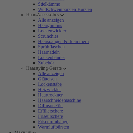
Stielkämme
Wildschweinborsten-Bürsten
Haar-Accessoires
Alle anzeigen
Haargummis
Lockenwickler
Scrunchies
Haarspangen & -klammern
Sprühflaschen
Haarnadeln
Lockenbänder
Zubehör
Haarstyling-Geräte
Alle anzeigen
Glätteisen
Lockenstäbe
Heizwickler
Haartrockner
Haarschneidemaschine
Diffusor-Fön
Effilierschere
Friseurschere
Friseurumhänge
Warmluftbürsten
Make-up