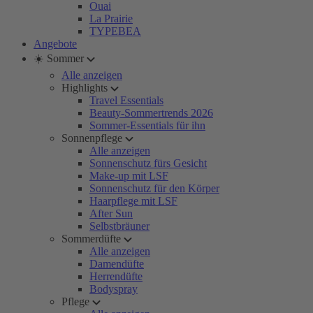
Ouai
La Prairie
TYPEBEA
Angebote
☀️ Sommer
Alle anzeigen
Highlights
Travel Essentials
Beauty-Sommertrends 2026
Sommer-Essentials für ihn
Sonnenpflege
Alle anzeigen
Sonnenschutz fürs Gesicht
Make-up mit LSF
Sonnenschutz für den Körper
Haarpflege mit LSF
After Sun
Selbstbräuner
Sommerdüfte
Alle anzeigen
Damendüfte
Herrendüfte
Bodyspray
Pflege