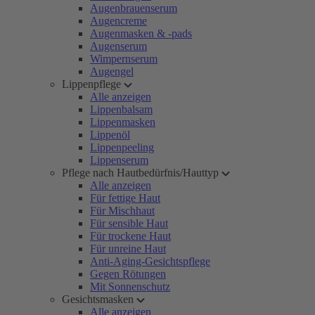
Augenbrauenserum
Augencreme
Augenmasken & -pads
Augenserum
Wimpernserum
Augengel
Lippenpflege
Alle anzeigen
Lippenbalsam
Lippenmasken
Lippenöl
Lippenpeeling
Lippenserum
Pflege nach Hautbedürfnis/Hauttyp
Alle anzeigen
Für fettige Haut
Für Mischhaut
Für sensible Haut
Für trockene Haut
Für unreine Haut
Anti-Aging-Gesichtspflege
Gegen Rötungen
Mit Sonnenschutz
Gesichtsmasken
Alle anzeigen