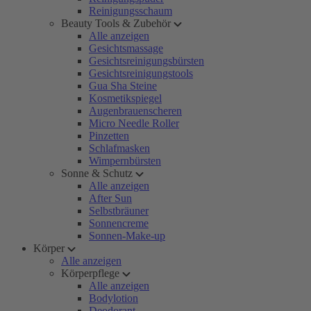
Reinigungsschaum
Beauty Tools & Zubehör
Alle anzeigen
Gesichtsmassage
Gesichtsreinigungsbürsten
Gesichtsreinigungstools
Gua Sha Steine
Kosmetikspiegel
Augenbrauenscheren
Micro Needle Roller
Pinzetten
Schlafmasken
Wimpernbürsten
Sonne & Schutz
Alle anzeigen
After Sun
Selbstbräuner
Sonnencreme
Sonnen-Make-up
Körper
Alle anzeigen
Körperpflege
Alle anzeigen
Bodylotion
Deodorant