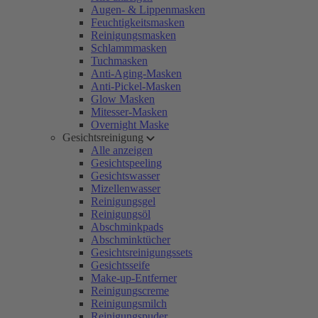
Augen- & Lippenmasken
Feuchtigkeitsmasken
Reinigungsmasken
Schlammmasken
Tuchmasken
Anti-Aging-Masken
Anti-Pickel-Masken
Glow Masken
Mitesser-Masken
Overnight Maske
Gesichtsreinigung
Alle anzeigen
Gesichtspeeling
Gesichtswasser
Mizellenwasser
Reinigungsgel
Reinigungsöl
Abschminkpads
Abschminktücher
Gesichtsreinigungssets
Gesichtsseife
Make-up-Entferner
Reinigungscreme
Reinigungsmilch
Reinigungspuder