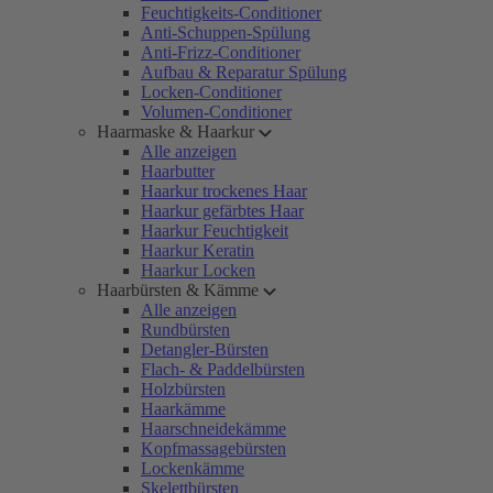
Feuchtigkeits-Conditioner
Anti-Schuppen-Spülung
Anti-Frizz-Conditioner
Aufbau & Reparatur Spülung
Locken-Conditioner
Volumen-Conditioner
Haarmaske & Haarkur
Alle anzeigen
Haarbutter
Haarkur trockenes Haar
Haarkur gefärbtes Haar
Haarkur Feuchtigkeit
Haarkur Keratin
Haarkur Locken
Haarbürsten & Kämme
Alle anzeigen
Rundbürsten
Detangler-Bürsten
Flach- & Paddelbürsten
Holzbürsten
Haarkämme
Haarschneidekämme
Kopfmassagebürsten
Lockenkämme
Skelettbürsten