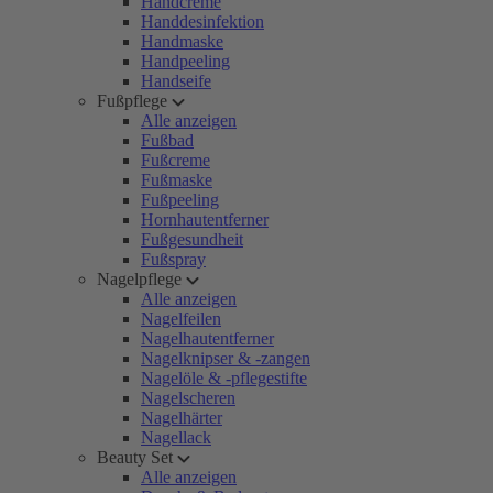
Handcreme
Handdesinfektion
Handmaske
Handpeeling
Handseife
Fußpflege
Alle anzeigen
Fußbad
Fußcreme
Fußmaske
Fußpeeling
Hornhautentferner
Fußgesundheit
Fußspray
Nagelpflege
Alle anzeigen
Nagelfeilen
Nagelhautentferner
Nagelknipser & -zangen
Nagelöle & -pflegestifte
Nagelscheren
Nagelhärter
Nagellack
Beauty Set
Alle anzeigen