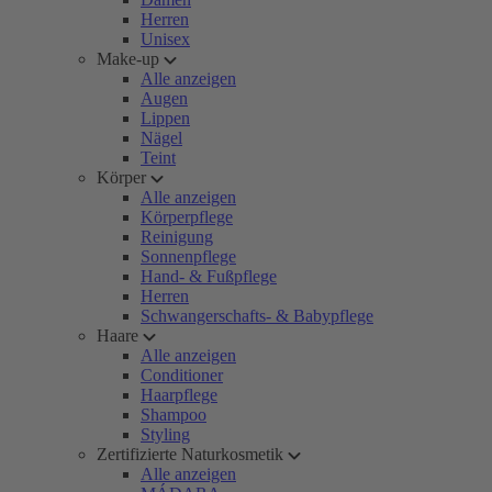
Herren
Unisex
Make-up
Alle anzeigen
Augen
Lippen
Nägel
Teint
Körper
Alle anzeigen
Körperpflege
Reinigung
Sonnenpflege
Hand- & Fußpflege
Herren
Schwangerschafts- & Babypflege
Haare
Alle anzeigen
Conditioner
Haarpflege
Shampoo
Styling
Zertifizierte Naturkosmetik
Alle anzeigen