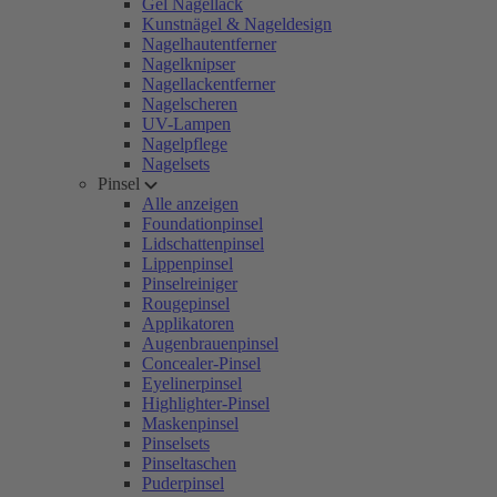
Gel Nagellack
Kunstnägel & Nageldesign
Nagelhautentferner
Nagelknipser
Nagellackentferner
Nagelscheren
UV-Lampen
Nagelpflege
Nagelsets
Pinsel
Alle anzeigen
Foundationpinsel
Lidschattenpinsel
Lippenpinsel
Pinselreiniger
Rougepinsel
Applikatoren
Augenbrauenpinsel
Concealer-Pinsel
Eyelinerpinsel
Highlighter-Pinsel
Maskenpinsel
Pinselsets
Pinseltaschen
Puderpinsel