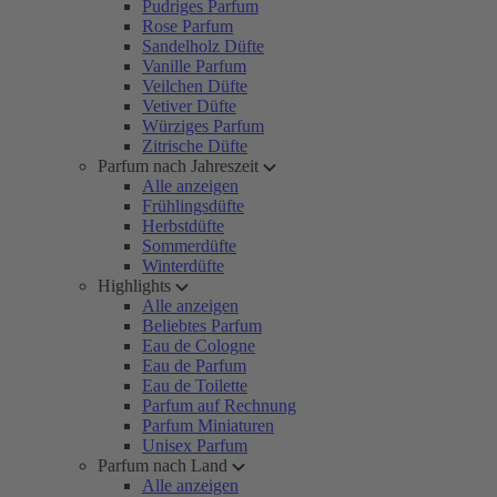
Pudriges Parfum
Rose Parfum
Sandelholz Düfte
Vanille Parfum
Veilchen Düfte
Vetiver Düfte
Würziges Parfum
Zitrische Düfte
Parfum nach Jahreszeit
Alle anzeigen
Frühlingsdüfte
Herbstdüfte
Sommerdüfte
Winterdüfte
Highlights
Alle anzeigen
Beliebtes Parfum
Eau de Cologne
Eau de Parfum
Eau de Toilette
Parfum auf Rechnung
Parfum Miniaturen
Unisex Parfum
Parfum nach Land
Alle anzeigen