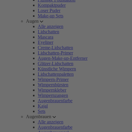
Kompaktpuder
Loser Puder
Make-up Sets
Augen
Alle anzeigen
Lidschatten
Mascara
Eyeliner
Creme-Lidschatten
Lidschatten-Primer
Augen-Make-up-Entferner
Glitzer-Lidschatten
Künstliche Wimpern
Lidschattenpaletten
Wimpern-Primer
Wimpernbürsten
Wimpernkleber
Wimpernzangen
Augenbrauenfarbe
Kajal
Sets
Augenbrauen
Alle anzeigen
Augenbrauenfarbe