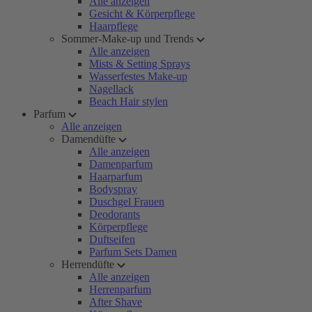
Alle anzeigen
Gesicht & Körperpflege
Haarpflege
Sommer-Make-up und Trends
Alle anzeigen
Mists & Setting Sprays
Wasserfestes Make-up
Nagellack
Beach Hair stylen
Parfum
Alle anzeigen
Damendüfte
Alle anzeigen
Damenparfum
Haarparfum
Bodyspray
Duschgel Frauen
Deodorants
Körperpflege
Duftseifen
Parfum Sets Damen
Herrendüfte
Alle anzeigen
Herrenparfum
After Shave