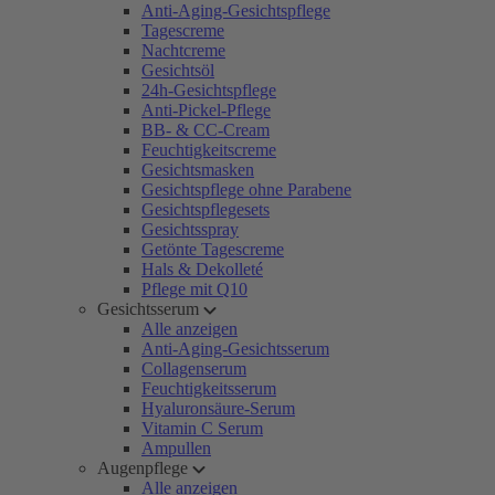
Anti-Aging-Gesichtspflege
Tagescreme
Nachtcreme
Gesichtsöl
24h-Gesichtspflege
Anti-Pickel-Pflege
BB- & CC-Cream
Feuchtigkeitscreme
Gesichtsmasken
Gesichtspflege ohne Parabene
Gesichtspflegesets
Gesichtsspray
Getönte Tagescreme
Hals & Dekolleté
Pflege mit Q10
Gesichtsserum
Alle anzeigen
Anti-Aging-Gesichtsserum
Collagenserum
Feuchtigkeitsserum
Hyaluronsäure-Serum
Vitamin C Serum
Ampullen
Augenpflege
Alle anzeigen