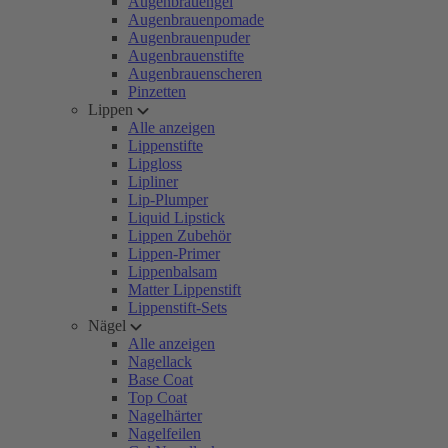
Augenbrauengel
Augenbrauenpomade
Augenbrauenpuder
Augenbrauenstifte
Augenbrauenscheren
Pinzetten
Lippen
Alle anzeigen
Lippenstifte
Lipgloss
Lipliner
Lip-Plumper
Liquid Lipstick
Lippen Zubehör
Lippen-Primer
Lippenbalsam
Matter Lippenstift
Lippenstift-Sets
Nägel
Alle anzeigen
Nagellack
Base Coat
Top Coat
Nagelhärter
Nagelfeilen