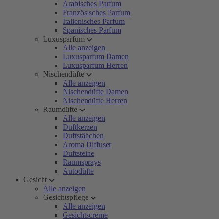
Arabisches Parfum
Französisches Parfum
Italienisches Parfum
Spanisches Parfum
Luxusparfum
Alle anzeigen
Luxusparfum Damen
Luxusparfum Herren
Nischendüfte
Alle anzeigen
Nischendüfte Damen
Nischendüfte Herren
Raumdüfte
Alle anzeigen
Duftkerzen
Duftstäbchen
Aroma Diffuser
Duftsteine
Raumsprays
Autodüfte
Gesicht
Alle anzeigen
Gesichtspflege
Alle anzeigen
Gesichtscreme