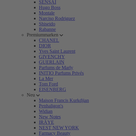
SENSAI
Hugo Boss
Montale
Narciso Rodriguez
Shiseido
Rabanne
Premiummarken
CHANEL
DIOR
Yves Saint Laurent
GIVENCHY
GUERLAIN
Parfums de Marly
INITIO Parfums Privés
La Mer
Tom Ford
EISENBERG
Neu
Maison Francis Kurkdjian
Penhaligon's
Widian
New Notes
IRÄYE
NEST NEW YORK
Farmacy Beauty