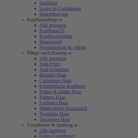
Sprühkur
Leave-in Conditioner
Haarpflegesets
Kopfhautpflege
Alle anzeigen
Kopfhaut-Öl
Kopfhautpeeling
Haarwasser
Sonnenschutz & -pflege
Pflege nach Haartyp
Alle anzeigen
Anti-Frizz
Anti-Schuppen
Blondes Haar
Coloriertes Haar
Empfindliche Kopfhaut
Feines & glattes Haar
Fettiges Haar
Lockiges Haar
Mittel gegen Haarausfall
Normales Haar
Trockenes Haar
Conditioner & Spülung
Alle anzeigen
Color-Conditioner