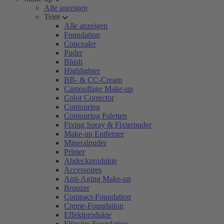
Alle anzeigen
Teint
Alle anzeigen
Foundation
Concealer
Puder
Blush
Highlighter
BB- & CC-Cream
Camouflage Make-up
Color Corrector
Contouring
Contouring Paletten
Fixing Spray & Fixierpuder
Make-up Entferner
Mineralpuder
Primer
Abdeckprodukte
Accessoires
Anti-Aging Make-up
Bronzer
Compact-Foundation
Creme-Foundation
Effektprodukte
Flüssige Foundation