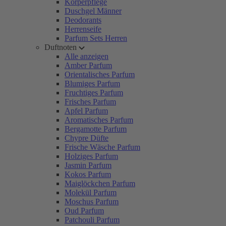
Körperpflege
Duschgel Männer
Deodorants
Herrenseife
Parfum Sets Herren
Duftnoten
Alle anzeigen
Amber Parfum
Orientalisches Parfum
Blumiges Parfum
Fruchtiges Parfum
Frisches Parfum
Apfel Parfum
Aromatisches Parfum
Bergamotte Parfum
Chypre Düfte
Frische Wäsche Parfum
Holziges Parfum
Jasmin Parfum
Kokos Parfum
Maiglöckchen Parfum
Molekül Parfum
Moschus Parfum
Oud Parfum
Patchouli Parfum