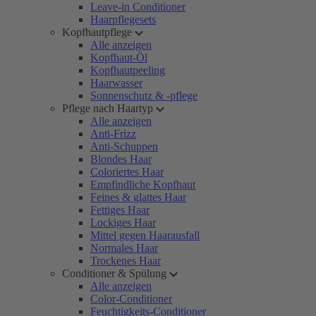
Leave-in Conditioner
Haarpflegesets
Kopfhautpflege
Alle anzeigen
Kopfhaut-Öl
Kopfhautpeeling
Haarwasser
Sonnenschutz & -pflege
Pflege nach Haartyp
Alle anzeigen
Anti-Frizz
Anti-Schuppen
Blondes Haar
Coloriertes Haar
Empfindliche Kopfhaut
Feines & glattes Haar
Fettiges Haar
Lockiges Haar
Mittel gegen Haarausfall
Normales Haar
Trockenes Haar
Conditioner & Spülung
Alle anzeigen
Color-Conditioner
Feuchtigkeits-Conditioner