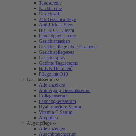
Tagescreme
Nachtcreme
Gesichtsöl
24h-Gesichtspflege
Anti-Pickel-Pflege
BB- & CC-Cream
Feuchtigkeitscreme
Gesichtsmasken
Gesichtspflege ohne Parabene
Gesichtspflegesets
Gesichtsspray
Getönte Tagescreme
Hals & Dekolleté
Pflege mit Q10
Gesichtsserum
Alle anzeigen
Anti-Aging-Gesichtsserum
Collagenserum
Feuchtigkeitsserum
Hyaluronsäure-Serum
Vitamin C Serum
Ampullen
Augenpflege
Alle anzeigen
Augenbrauenserum