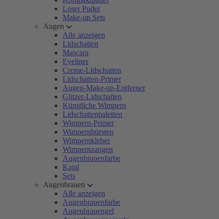
Loser Puder
Make-up Sets
Augen
Alle anzeigen
Lidschatten
Mascara
Eyeliner
Creme-Lidschatten
Lidschatten-Primer
Augen-Make-up-Entferner
Glitzer-Lidschatten
Künstliche Wimpern
Lidschattenpaletten
Wimpern-Primer
Wimpernbürsten
Wimpernkleber
Wimpernzangen
Augenbrauenfarbe
Kajal
Sets
Augenbrauen
Alle anzeigen
Augenbrauenfarbe
Augenbrauengel