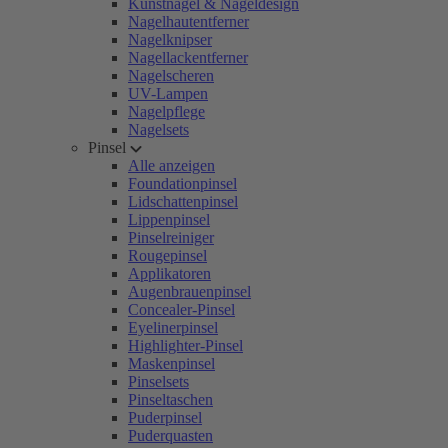
Kunstnägel & Nageldesign
Nagelhautentferner
Nagelknipser
Nagellackentferner
Nagelscheren
UV-Lampen
Nagelpflege
Nagelsets
Pinsel
Alle anzeigen
Foundationpinsel
Lidschattenpinsel
Lippenpinsel
Pinselreiniger
Rougepinsel
Applikatoren
Augenbrauenpinsel
Concealer-Pinsel
Eyelinerpinsel
Highlighter-Pinsel
Maskenpinsel
Pinselsets
Pinseltaschen
Puderpinsel
Puderquasten