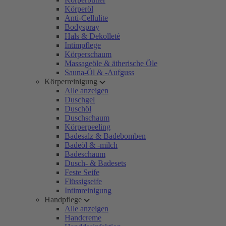
Körperöl
Anti-Cellulite
Bodyspray
Hals & Dekolleté
Intimpflege
Körperschaum
Massageöle & ätherische Öle
Sauna-Öl & -Aufguss
Körperreinigung
Alle anzeigen
Duschgel
Duschöl
Duschschaum
Körperpeeling
Badesalz & Badebomben
Badeöl & -milch
Badeschaum
Dusch- & Badesets
Feste Seife
Flüssigseife
Intimreinigung
Handpflege
Alle anzeigen
Handcreme