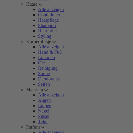
Haare
Alle anzeigen
Conditioner
Haarpflege
Shampoo
Haarfarbe
Styling
Körperpflege
Alle anzeigen
Hand & Fuß
Lotionen
Öle
Reinigung
Sonne
Deodorants
Seifen
Make-up
Alle anzeigen
Augen
Lippen
Nägel
Pinsel
Teint
Parfum
Alle anzeigen