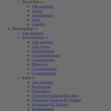
Travel Size
Alle anzeigen
Augen
Augenbrauen
Teint
Zubehör
Männerpflege
Alle anzeigen
Gesichtspflege
Alle anzeigen
Anti-Aging
Gesichtscreme
Gesichtsreinigung
Gesichtsserum
Pflegesets
Gesichtsmasken
Gesichtspeeling
Rasur
Alle anzeigen
Rasiercreme
Nassrasierer
After Shave Balsam & Lotion
Elektrische Rasierer & Trimmer
Rasierhobel & Zubehör
Herrenrasierer