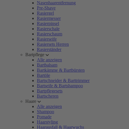
Nasenhaarentfernung
Pre-Shave
Rasiergel
Rasiermesser
Rasierpinsel
Rasierschale
Rasierschaum
Rasierseife
Rasiersets Herren
Rasierständer
Bartpflege
Alle anzeigen
Bartbalsam
Bartkämme & Bartbürsten
Bartöle
Bartschneider & Barttrimmer
Bartseife & Bartshampoo
Bartpflegesets
Bartscheren
Haare
Alle anzeigen
Shampoo
Pomade
Haarstyling
Haarausfall & Haarwuchs