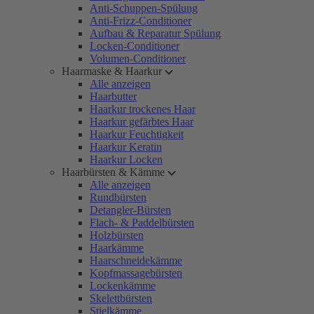
Anti-Schuppen-Spülung
Anti-Frizz-Conditioner
Aufbau & Reparatur Spülung
Locken-Conditioner
Volumen-Conditioner
Haarmaske & Haarkur
Alle anzeigen
Haarbutter
Haarkur trockenes Haar
Haarkur gefärbtes Haar
Haarkur Feuchtigkeit
Haarkur Keratin
Haarkur Locken
Haarbürsten & Kämme
Alle anzeigen
Rundbürsten
Detangler-Bürsten
Flach- & Paddelbürsten
Holzbürsten
Haarkämme
Haarschneidekämme
Kopfmassagebürsten
Lockenkämme
Skelettbürsten
Stielkämme