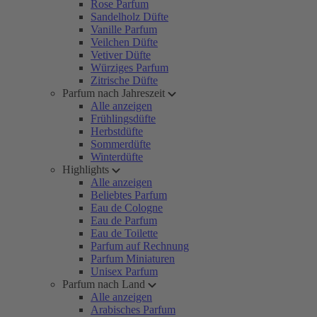
Rose Parfum
Sandelholz Düfte
Vanille Parfum
Veilchen Düfte
Vetiver Düfte
Würziges Parfum
Zitrische Düfte
Parfum nach Jahreszeit
Alle anzeigen
Frühlingsdüfte
Herbstdüfte
Sommerdüfte
Winterdüfte
Highlights
Alle anzeigen
Beliebtes Parfum
Eau de Cologne
Eau de Parfum
Eau de Toilette
Parfum auf Rechnung
Parfum Miniaturen
Unisex Parfum
Parfum nach Land
Alle anzeigen
Arabisches Parfum