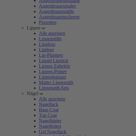
Augenbrauenpomade
Augenbrauenpuder
Augenbrauenstifte
Augenbrauenscheren
Pinzetten
Lippen
Alle anzeigen
Lippenstifte
Lipgloss
Lipliner
Lip-Plumper
Liquid Lipstick
Lippen Zubehör
Lippen-Primer
Lippenbalsam
Matter Lippenstift
Lippenstift-Sets
Nägel
Alle anzeigen
Nagellack
Base Coat
Top Coat
Nagelhärter
Nagelfeilen
Gel Nagellack