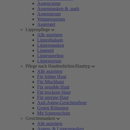
Augencreme
Augenmasken & -pads
Augenserum
Wimpernserum
Augengel
Lippenpflege
Alle anzeigen
Lippenbalsam
Lippenmasken
Lippenöl
Lippenpeeling
Lippenserum
Pflege nach Hautbedürfnis/Hauttyp
Alle anzeigen
Für fettige Haut
Für Mischhaut
Für sensible Haut
Für trockene Haut
Für unreine Haut
Anti-Aging-Gesichtspflege
Gegen Rötungen
Mit Sonnenschutz
Gesichtsmasken
Alle anzeigen
Augen- & Lippenmasken