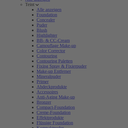
Teint
Alle anzeigen
Foundation
Concealer
Puder
Blush
Highlighter
BB- & CC-Cream
Camouflage Make-up
Color Corrector
Contouring
Contouring Paletten
Fixing Spray & Fixierpuder
Make-up Entferner
Mineralpuder
Primer
Abdeckprodukte
Accessoires
Anti-Aging Make-up
Bronzer
Compact-Foundation
Creme-Foundation
Effektprodukte
Flüssige Foundation
Kompaktpuder