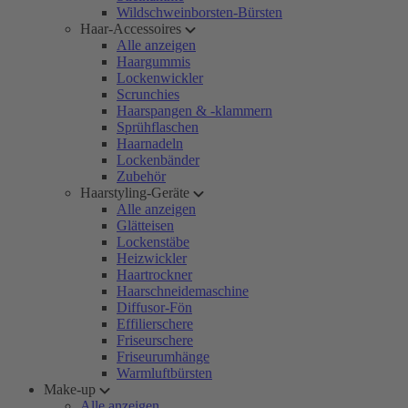
Wildschweinborsten-Bürsten
Haar-Accessoires
Alle anzeigen
Haargummis
Lockenwickler
Scrunchies
Haarspangen & -klammern
Sprühflaschen
Haarnadeln
Lockenbänder
Zubehör
Haarstyling-Geräte
Alle anzeigen
Glätteisen
Lockenstäbe
Heizwickler
Haartrockner
Haarschneidemaschine
Diffusor-Fön
Effilierschere
Friseurschere
Friseurumhänge
Warmluftbürsten
Make-up
Alle anzeigen