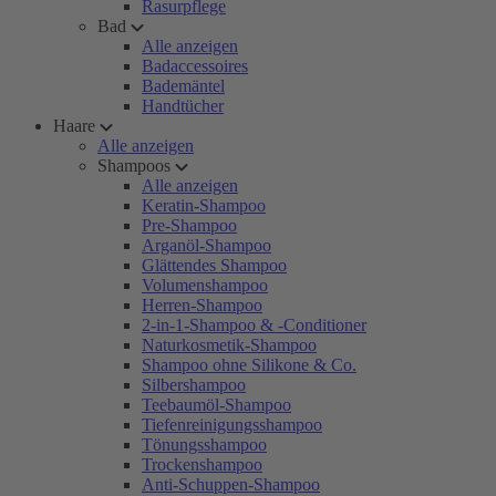
Rasurpflege
Bad
Alle anzeigen
Badaccessoires
Bademäntel
Handtücher
Haare
Alle anzeigen
Shampoos
Alle anzeigen
Keratin-Shampoo
Pre-Shampoo
Arganöl-Shampoo
Glättendes Shampoo
Volumenshampoo
Herren-Shampoo
2-in-1-Shampoo & -Conditioner
Naturkosmetik-Shampoo
Shampoo ohne Silikone & Co.
Silbershampoo
Teebaumöl-Shampoo
Tiefenreinigungsshampoo
Tönungsshampoo
Trockenshampoo
Anti-Schuppen-Shampoo