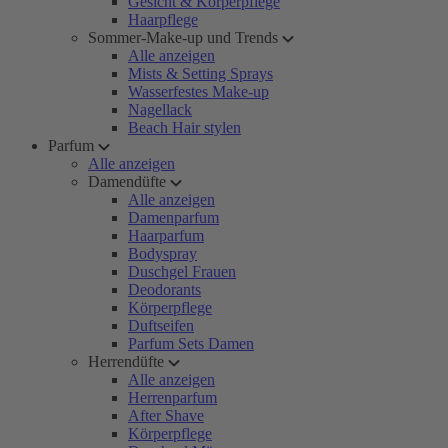
Gesicht & Körperpflege
Haarpflege
Sommer-Make-up und Trends
Alle anzeigen
Mists & Setting Sprays
Wasserfestes Make-up
Nagellack
Beach Hair stylen
Parfum
Alle anzeigen
Damendüfte
Alle anzeigen
Damenparfum
Haarparfum
Bodyspray
Duschgel Frauen
Deodorants
Körperpflege
Duftseifen
Parfum Sets Damen
Herrendüfte
Alle anzeigen
Herrenparfum
After Shave
Körperpflege