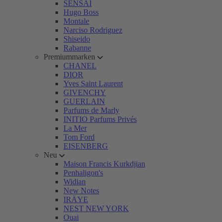
SENSAI
Hugo Boss
Montale
Narciso Rodriguez
Shiseido
Rabanne
Premiummarken
CHANEL
DIOR
Yves Saint Laurent
GIVENCHY
GUERLAIN
Parfums de Marly
INITIO Parfums Privés
La Mer
Tom Ford
EISENBERG
Neu
Maison Francis Kurkdjian
Penhaligon's
Widian
New Notes
IRÄYE
NEST NEW YORK
Ouai