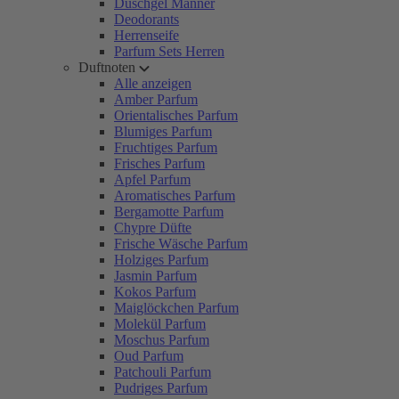
Duschgel Männer
Deodorants
Herrenseife
Parfum Sets Herren
Duftnoten
Alle anzeigen
Amber Parfum
Orientalisches Parfum
Blumiges Parfum
Fruchtiges Parfum
Frisches Parfum
Apfel Parfum
Aromatisches Parfum
Bergamotte Parfum
Chypre Düfte
Frische Wäsche Parfum
Holziges Parfum
Jasmin Parfum
Kokos Parfum
Maiglöckchen Parfum
Molekül Parfum
Moschus Parfum
Oud Parfum
Patchouli Parfum
Pudriges Parfum