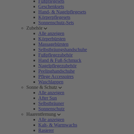
Fußpflegesets
Geschenksets
Hand- & Nagelpflegesets
Körperpflegesets
Sonnenschutz-Sets
Zubehör
Alle anzeigen
Körperbürsten
Massagebürsten
Selbstbräungshandschuhe
Fußpflegezubehör
Hand & Fuß-Schmuck
Nagelpflegezubehör
Peelinghandschuhe
Pflege Accessoires
Waschlappen
Sonne & Schutz
Alle anzeigen
After Sun
Selbstbräuner
Sonnenschutz
Haarentfernung
Alle anzeigen
Kalt- & Warmwachs
Rasierer