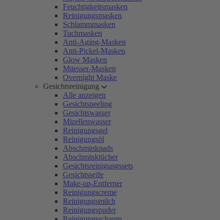
Feuchtigkeitsmasken
Reinigungsmasken
Schlammmasken
Tuchmasken
Anti-Aging-Masken
Anti-Pickel-Masken
Glow Masken
Mitesser-Masken
Overnight Maske
Gesichtsreinigung
Alle anzeigen
Gesichtspeeling
Gesichtswasser
Mizellenwasser
Reinigungsgel
Reinigungsöl
Abschminkpads
Abschminktücher
Gesichtsreinigungssets
Gesichtsseife
Make-up-Entferner
Reinigungscreme
Reinigungsmilch
Reinigungspuder
Reinigungsschaum