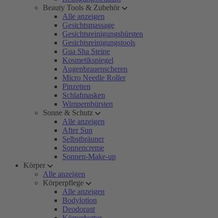
Beauty Tools & Zubehör
Alle anzeigen
Gesichtsmassage
Gesichtsreinigungsbürsten
Gesichtsreinigungstools
Gua Sha Steine
Kosmetikspiegel
Augenbrauenscheren
Micro Needle Roller
Pinzetten
Schlafmasken
Wimpernbürsten
Sonne & Schutz
Alle anzeigen
After Sun
Selbstbräuner
Sonnencreme
Sonnen-Make-up
Körper
Alle anzeigen
Körperpflege
Alle anzeigen
Bodylotion
Deodorant
Körperbutter