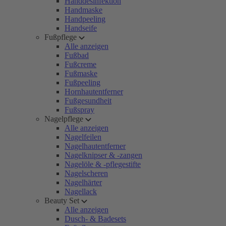
Handdesinfektion
Handmaske
Handpeeling
Handseife
Fußpflege
Alle anzeigen
Fußbad
Fußcreme
Fußmaske
Fußpeeling
Hornhautentferner
Fußgesundheit
Fußspray
Nagelpflege
Alle anzeigen
Nagelfeilen
Nagelhautentferner
Nagelknipser & -zangen
Nagelöle & -pflegestifte
Nagelscheren
Nagelhärter
Nagellack
Beauty Set
Alle anzeigen
Dusch- & Badesets