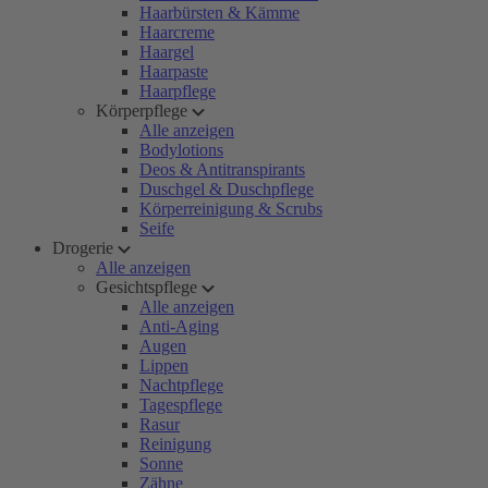
Haarbürsten & Kämme
Haarcreme
Haargel
Haarpaste
Haarpflege
Körperpflege
Alle anzeigen
Bodylotions
Deos & Antitranspirants
Duschgel & Duschpflege
Körperreinigung & Scrubs
Seife
Drogerie
Alle anzeigen
Gesichtspflege
Alle anzeigen
Anti-Aging
Augen
Lippen
Nachtpflege
Tagespflege
Rasur
Reinigung
Sonne
Zähne