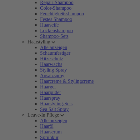
Repair-Shampoo
Color-Shampoo
Feuchtigkeitsshampoo
Festes Shampoo
Haarseife
Lockenshampoo
Shampoo-Sets
Haarstyling
Alle anzeigen
Schaumfestiger
Hitzeschutz
Haarwachs
Styling Spray
Ansatzspray
Haarcreme & Stylingcreme
Haargel
Haarpuder
Haarspray
Haarstyling-Sets
Sea Salt Spray
Leave-In Pflege
Alle anzeigen
Haaröl
Haarserum
Sprühkur