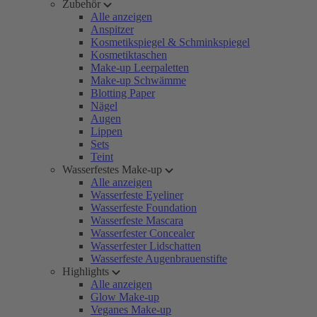
Zubehör
Alle anzeigen
Anspitzer
Kosmetikspiegel & Schminkspiegel
Kosmetiktaschen
Make-up Leerpaletten
Make-up Schwämme
Blotting Paper
Nägel
Augen
Lippen
Sets
Teint
Wasserfestes Make-up
Alle anzeigen
Wasserfeste Eyeliner
Wasserfeste Foundation
Wasserfeste Mascara
Wasserfester Concealer
Wasserfester Lidschatten
Wasserfeste Augenbrauenstifte
Highlights
Alle anzeigen
Glow Make-up
Veganes Make-up