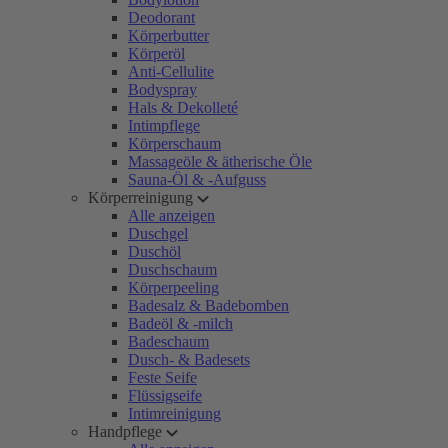
Deodorant
Körperbutter
Körperöl
Anti-Cellulite
Bodyspray
Hals & Dekolleté
Intimpflege
Körperschaum
Massageöle & ätherische Öle
Sauna-Öl & -Aufguss
Körperreinigung
Alle anzeigen
Duschgel
Duschöl
Duschschaum
Körperpeeling
Badesalz & Badebomben
Badeöl & -milch
Badeschaum
Dusch- & Badesets
Feste Seife
Flüssigseife
Intimreinigung
Handpflege