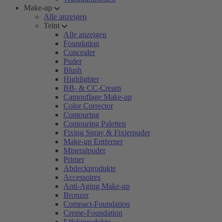
Make-up
Alle anzeigen
Teint
Alle anzeigen
Foundation
Concealer
Puder
Blush
Highlighter
BB- & CC-Cream
Camouflage Make-up
Color Corrector
Contouring
Contouring Paletten
Fixing Spray & Fixierpuder
Make-up Entferner
Mineralpuder
Primer
Abdeckprodukte
Accessoires
Anti-Aging Make-up
Bronzer
Compact-Foundation
Creme-Foundation
Effektprodukte