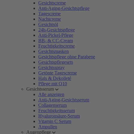
Gesichtscreme
Anti-Aging-Gesichtspflege
Tagescreme
Nachtcreme
Gesichtsöl
24h-Gesichtspflege
Anti-Pickel-Pflege
BB- & CC-Cream
Feuchtigkeitscreme
Gesichtsmasken
Gesichtspflege ohne Parabene
Gesichtspflegesets
Gesichtsspray
Getönte Tagescreme
Hals & Dekolleté
Pflege mit Q10
Gesichtsserum
Alle anzeigen
Anti-Aging-Gesichtsserum
Collagenserum
Feuchtigkeitsserum
Hyaluronsäure-Serum
Vitamin C Serum
Ampullen
Augenpflege