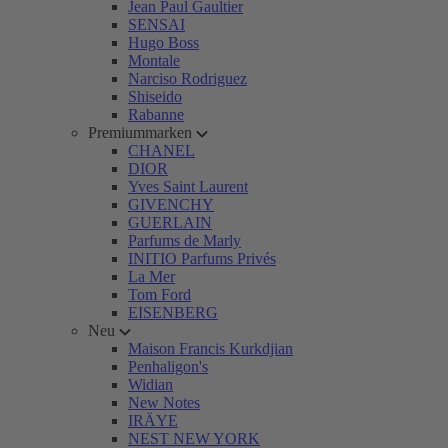
Jean Paul Gaultier
SENSAI
Hugo Boss
Montale
Narciso Rodriguez
Shiseido
Rabanne
Premiummarken
CHANEL
DIOR
Yves Saint Laurent
GIVENCHY
GUERLAIN
Parfums de Marly
INITIO Parfums Privés
La Mer
Tom Ford
EISENBERG
Neu
Maison Francis Kurkdjian
Penhaligon's
Widian
New Notes
IRÄYE
NEST NEW YORK