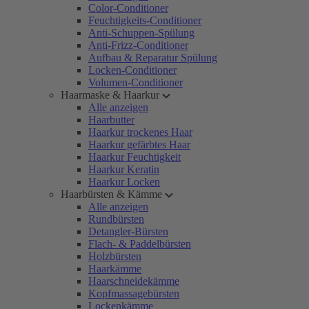
Color-Conditioner
Feuchtigkeits-Conditioner
Anti-Schuppen-Spülung
Anti-Frizz-Conditioner
Aufbau & Reparatur Spülung
Locken-Conditioner
Volumen-Conditioner
Haarmaske & Haarkur
Alle anzeigen
Haarbutter
Haarkur trockenes Haar
Haarkur gefärbtes Haar
Haarkur Feuchtigkeit
Haarkur Keratin
Haarkur Locken
Haarbürsten & Kämme
Alle anzeigen
Rundbürsten
Detangler-Bürsten
Flach- & Paddelbürsten
Holzbürsten
Haarkämme
Haarschneidekämme
Kopfmassagebürsten
Lockenkämme