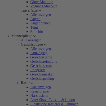
Glow Make-up
Veganes Make-up
Travel Size
Alle anzeigen
Augen
Augenbrauen
Teint
Zubehör
Männerpflege
Alle anzeigen
Gesichtspflege
Alle anzeigen
Anti-Aging
Gesichtscreme
Gesichtsreinigung
Gesichtsserum
Pflegesets
Gesichtsmasken
Gesichtspeeling
Rasur
Alle anzeigen
Rasiercreme
Nassrasierer
After Shave Balsam & Lotion
Elektrische Rasierer & Trimmer