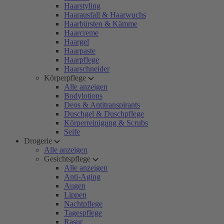
Haarstyling
Haarausfall & Haarwuchs
Haarbürsten & Kämme
Haarcreme
Haargel
Haarpaste
Haarpflege
Haarschneider
Körperpflege
Alle anzeigen
Bodylotions
Deos & Antitranspirants
Duschgel & Duschpflege
Körperreinigung & Scrubs
Seife
Drogerie
Alle anzeigen
Gesichtspflege
Alle anzeigen
Anti-Aging
Augen
Lippen
Nachtpflege
Tagespflege
Rasur