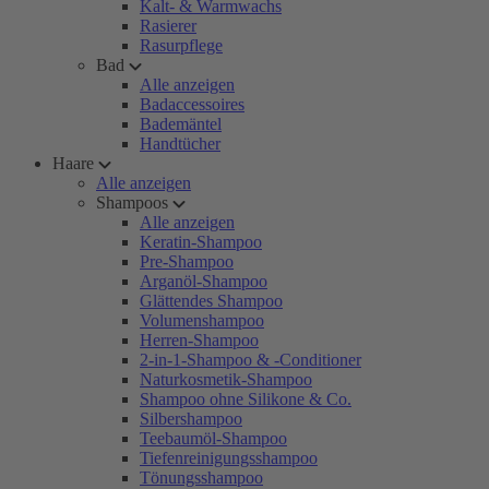
Kalt- & Warmwachs
Rasierer
Rasurpflege
Bad
Alle anzeigen
Badaccessoires
Bademäntel
Handtücher
Haare
Alle anzeigen
Shampoos
Alle anzeigen
Keratin-Shampoo
Pre-Shampoo
Arganöl-Shampoo
Glättendes Shampoo
Volumenshampoo
Herren-Shampoo
2-in-1-Shampoo & -Conditioner
Naturkosmetik-Shampoo
Shampoo ohne Silikone & Co.
Silbershampoo
Teebaumöl-Shampoo
Tiefenreinigungsshampoo
Tönungsshampoo