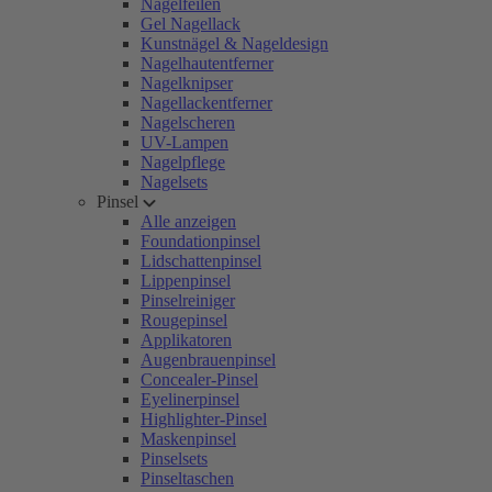
Nagelfeilen
Gel Nagellack
Kunstnägel & Nageldesign
Nagelhautentferner
Nagelknipser
Nagellackentferner
Nagelscheren
UV-Lampen
Nagelpflege
Nagelsets
Pinsel
Alle anzeigen
Foundationpinsel
Lidschattenpinsel
Lippenpinsel
Pinselreiniger
Rougepinsel
Applikatoren
Augenbrauenpinsel
Concealer-Pinsel
Eyelinerpinsel
Highlighter-Pinsel
Maskenpinsel
Pinselsets
Pinseltaschen