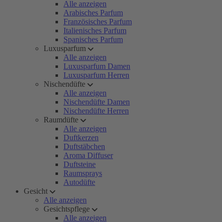
Alle anzeigen
Arabisches Parfum
Französisches Parfum
Italienisches Parfum
Spanisches Parfum
Luxusparfum
Alle anzeigen
Luxusparfum Damen
Luxusparfum Herren
Nischendüfte
Alle anzeigen
Nischendüfte Damen
Nischendüfte Herren
Raumdüfte
Alle anzeigen
Duftkerzen
Duftstäbchen
Aroma Diffuser
Duftsteine
Raumsprays
Autodüfte
Gesicht
Alle anzeigen
Gesichtspflege
Alle anzeigen