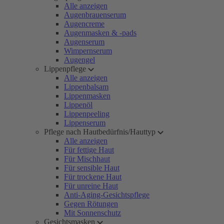
Alle anzeigen
Augenbrauenserum
Augencreme
Augenmasken & -pads
Augenserum
Wimpernserum
Augengel
Lippenpflege
Alle anzeigen
Lippenbalsam
Lippenmasken
Lippenöl
Lippenpeeling
Lippenserum
Pflege nach Hautbedürfnis/Hauttyp
Alle anzeigen
Für fettige Haut
Für Mischhaut
Für sensible Haut
Für trockene Haut
Für unreine Haut
Anti-Aging-Gesichtspflege
Gegen Rötungen
Mit Sonnenschutz
Gesichtsmasken