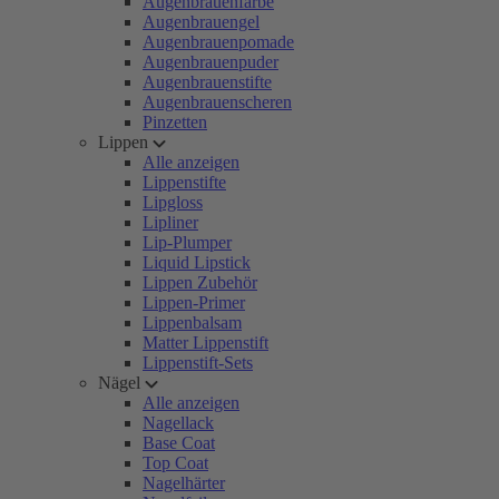
Augenbrauenfarbe
Augenbrauengel
Augenbrauenpomade
Augenbrauenpuder
Augenbrauenstifte
Augenbrauenscheren
Pinzetten
Lippen
Alle anzeigen
Lippenstifte
Lipgloss
Lipliner
Lip-Plumper
Liquid Lipstick
Lippen Zubehör
Lippen-Primer
Lippenbalsam
Matter Lippenstift
Lippenstift-Sets
Nägel
Alle anzeigen
Nagellack
Base Coat
Top Coat
Nagelhärter