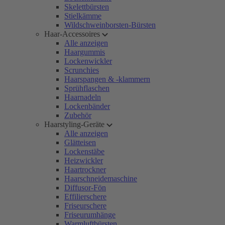
Skelettbürsten
Stielkämme
Wildschweinborsten-Bürsten
Haar-Accessoires
Alle anzeigen
Haargummis
Lockenwickler
Scrunchies
Haarspangen & -klammern
Sprühflaschen
Haarnadeln
Lockenbänder
Zubehör
Haarstyling-Geräte
Alle anzeigen
Glätteisen
Lockenstäbe
Heizwickler
Haartrockner
Haarschneidemaschine
Diffusor-Fön
Effilierschere
Friseurschere
Friseurumhänge
Warmluftbürsten