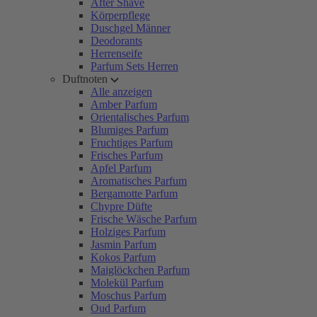
After Shave
Körperpflege
Duschgel Männer
Deodorants
Herrenseife
Parfum Sets Herren
Duftnoten
Alle anzeigen
Amber Parfum
Orientalisches Parfum
Blumiges Parfum
Fruchtiges Parfum
Frisches Parfum
Apfel Parfum
Aromatisches Parfum
Bergamotte Parfum
Chypre Düfte
Frische Wäsche Parfum
Holziges Parfum
Jasmin Parfum
Kokos Parfum
Maiglöckchen Parfum
Molekül Parfum
Moschus Parfum
Oud Parfum