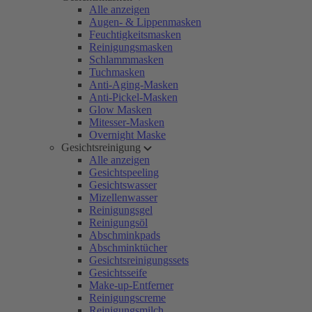
Alle anzeigen
Augen- & Lippenmasken
Feuchtigkeitsmasken
Reinigungsmasken
Schlammmasken
Tuchmasken
Anti-Aging-Masken
Anti-Pickel-Masken
Glow Masken
Mitesser-Masken
Overnight Maske
Gesichtsreinigung
Alle anzeigen
Gesichtspeeling
Gesichtswasser
Mizellenwasser
Reinigungsgel
Reinigungsöl
Abschminkpads
Abschminktücher
Gesichtsreinigungssets
Gesichtsseife
Make-up-Entferner
Reinigungscreme
Reinigungsmilch