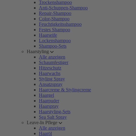
Trockenshampoo
Anti-Schuppen-Shampoo
Repair-Shampoo
Color-Shampoo
Feuchtigkeitsshampoo
Festes Shampoo
Haarseife
Lockenshampoo
Shampoo-Sets
Haarstyling
Alle anzeigen
Schaumfestiger
Hitzeschutz
Haarwachs
Styling Spray
Ansatzspray
Haarcreme & Stylingcreme
Haargel
Haarpuder
Haarspray
Haarstyling-Sets
Sea Salt Spray
Leave-In Pflege
Alle anzeigen
Haaröl