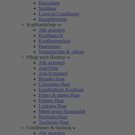
Haarserum
Sprühkur
Leave-in Conditioner
Haarpflegesets
Kopfhautpflege
Alle anzeigen
Kopfhaut-Öl
Kopfhautpeeling
Haarwasser
Sonnenschutz & -pflege
Pflege nach Haartyp
Alle anzeigen
Anti-Frizz
Anti-Schuppen
Blondes Haar
Coloriertes Haar
Empfindliche Kopfhaut
Feines & glattes Haar
Fettiges Haar
Lockiges Haar
Mittel gegen Haarausfall
Normales Haar
Trockenes Haar
Conditioner & Spülung
Alle anzeigen