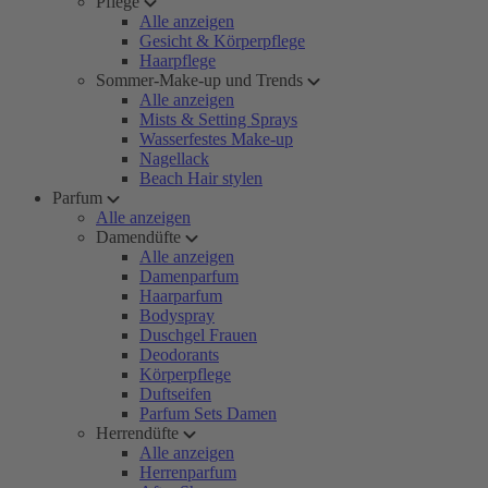
Pflege
Alle anzeigen
Gesicht & Körperpflege
Haarpflege
Sommer-Make-up und Trends
Alle anzeigen
Mists & Setting Sprays
Wasserfestes Make-up
Nagellack
Beach Hair stylen
Parfum
Alle anzeigen
Damendüfte
Alle anzeigen
Damenparfum
Haarparfum
Bodyspray
Duschgel Frauen
Deodorants
Körperpflege
Duftseifen
Parfum Sets Damen
Herrendüfte
Alle anzeigen
Herrenparfum