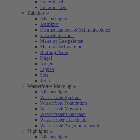
Puderpinsel
Puderquasten
Zubehör
Alle anzeigen
Anspitzer
Kosmetikspiegel & Schminkspiegel
Kosmetiktaschen
Make-up Leerpaletten
Make-up Schwämme
Blotting Paper
Nägel
Augen
Lippen
Sets
Teint
Wasserfestes Make-up
Alle anzeigen
Wasserfeste Eyeliner
Wasserfeste Foundation
Wasserfeste Mascara
Wasserfester Concealer
Wasserfester Lidschatten
Wasserfeste Augenbrauenstifte
Highlights
Alle anzeigen