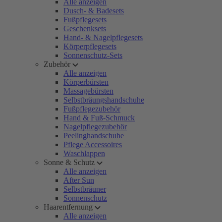
Alle anzeigen
Dusch- & Badesets
Fußpflegesets
Geschenksets
Hand- & Nagelpflegesets
Körperpflegesets
Sonnenschutz-Sets
Zubehör
Alle anzeigen
Körperbürsten
Massagebürsten
Selbstbräungshandschuhe
Fußpflegezubehör
Hand & Fuß-Schmuck
Nagelpflegezubehör
Peelinghandschuhe
Pflege Accessoires
Waschlappen
Sonne & Schutz
Alle anzeigen
After Sun
Selbstbräuner
Sonnenschutz
Haarentfernung
Alle anzeigen