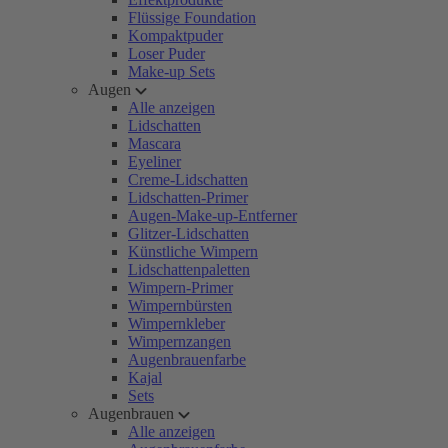
Flüssige Foundation
Kompaktpuder
Loser Puder
Make-up Sets
Augen
Alle anzeigen
Lidschatten
Mascara
Eyeliner
Creme-Lidschatten
Lidschatten-Primer
Augen-Make-up-Entferner
Glitzer-Lidschatten
Künstliche Wimpern
Lidschattenpaletten
Wimpern-Primer
Wimpernbürsten
Wimpernkleber
Wimpernzangen
Augenbrauenfarbe
Kajal
Sets
Augenbrauen
Alle anzeigen