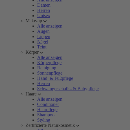
Damen
Herren
Unisex
Make-up
Alle anzeigen
Augen
Lippen
Nägel
Teint
Körper
Alle anzeigen
Körperpflege
Reinigung
Sonnenpflege
Hand- & Fußpflege
Herren
Schwangerschafts- & Babypflege
Haare
Alle anzeigen
Conditioner
Haarpflege
Shampoo
Styling
Zertifizierte Naturkosmetik