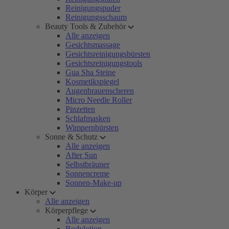
Reinigungspuder
Reinigungsschaum
Beauty Tools & Zubehör
Alle anzeigen
Gesichtsmassage
Gesichtsreinigungsbürsten
Gesichtsreinigungstools
Gua Sha Steine
Kosmetikspiegel
Augenbrauenscheren
Micro Needle Roller
Pinzetten
Schlafmasken
Wimpernbürsten
Sonne & Schutz
Alle anzeigen
After Sun
Selbstbräuner
Sonnencreme
Sonnen-Make-up
Körper
Alle anzeigen
Körperpflege
Alle anzeigen
Bodylotion