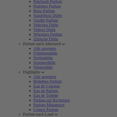
Patchouli Parfum
Pudriges Parfum
Rose Parfum
Sandelholz Düfte
Vanille Parfum
Veilchen Düfte
Vetiver Düfte
Würziges Parfum
Zitrische Düfte
Parfum nach Jahreszeit
Alle anzeigen
Frühlingsdüfte
Herbstdüfte
Sommerdüfte
Winterdüfte
Highlights
Alle anzeigen
Beliebtes Parfum
Eau de Cologne
Eau de Parfum
Eau de Toilette
Parfum auf Rechnung
Parfum Miniaturen
Unisex Parfum
Parfum nach Land