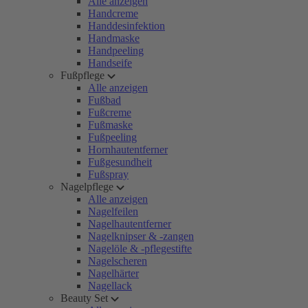
Alle anzeigen
Handcreme
Handdesinfektion
Handmaske
Handpeeling
Handseife
Fußpflege
Alle anzeigen
Fußbad
Fußcreme
Fußmaske
Fußpeeling
Hornhautentferner
Fußgesundheit
Fußspray
Nagelpflege
Alle anzeigen
Nagelfeilen
Nagelhautentferner
Nagelknipser & -zangen
Nagelöle & -pflegestifte
Nagelscheren
Nagelhärter
Nagellack
Beauty Set