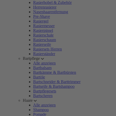
Rasierhobel & Zubehör
Herrenrasierer
Nasenhaarentfernung
Pre-Shave
Rasiergel
Rasiermesser
Rasierpinsel
Rasierschale
Rasierschaum
Rasierseife
Rasiersets Herren
Rasierständer
Bartpflege
Alle anzeigen
Bartbalsam
Bartkämme & Bartbürsten
Bartöle
Bartschneider & Barttrimmer
Bartseife & Bartshampoo
Bartpflegesets
Bartscheren
Haare
Alle anzeigen
Shampoo
Pomade