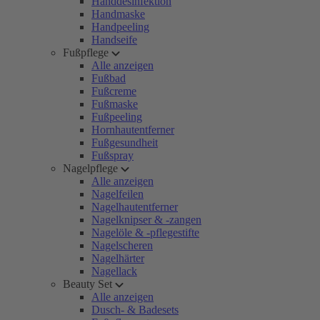
Handdesinfektion
Handmaske
Handpeeling
Handseife
Fußpflege
Alle anzeigen
Fußbad
Fußcreme
Fußmaske
Fußpeeling
Hornhautentferner
Fußgesundheit
Fußspray
Nagelpflege
Alle anzeigen
Nagelfeilen
Nagelhautentferner
Nagelknipser & -zangen
Nagelöle & -pflegestifte
Nagelscheren
Nagelhärter
Nagellack
Beauty Set
Alle anzeigen
Dusch- & Badesets