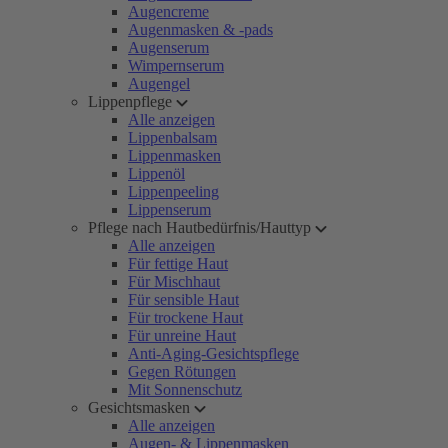
Augencreme
Augenmasken & -pads
Augenserum
Wimpernserum
Augengel
Lippenpflege
Alle anzeigen
Lippenbalsam
Lippenmasken
Lippenöl
Lippenpeeling
Lippenserum
Pflege nach Hautbedürfnis/Hauttyp
Alle anzeigen
Für fettige Haut
Für Mischhaut
Für sensible Haut
Für trockene Haut
Für unreine Haut
Anti-Aging-Gesichtspflege
Gegen Rötungen
Mit Sonnenschutz
Gesichtsmasken
Alle anzeigen
Augen- & Lippenmasken