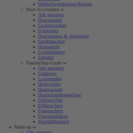
Wildschweinborsten-Bürsten
Haar-Accessoires
Alle anzeigen
Haargummis
Lockenwickler
Scrunchies
Haarspangen & -klammern
Sprühflaschen
Haarnadeln
Lockenbänder
Zubehör
Haarstyling-Geräte
Alle anzeigen
Glätteisen
Lockenstäbe
Heizwickler
Haartrockner
Haarschneidemaschine
Diffusor-Fön
Effilierschere
Friseurschere
Friseurumhänge
Warmluftbürsten
Make-up
Alle anzeigen