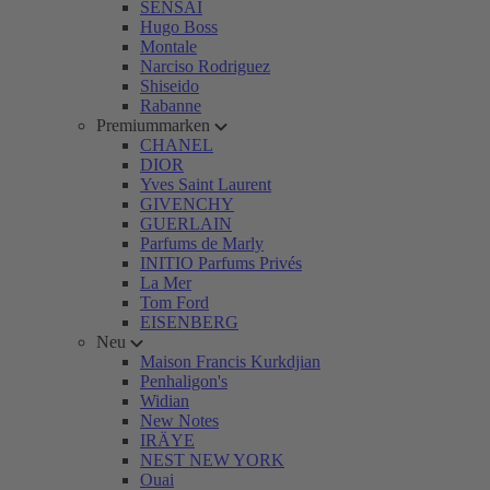
SENSAI
Hugo Boss
Montale
Narciso Rodriguez
Shiseido
Rabanne
Premiummarken
CHANEL
DIOR
Yves Saint Laurent
GIVENCHY
GUERLAIN
Parfums de Marly
INITIO Parfums Privés
La Mer
Tom Ford
EISENBERG
Neu
Maison Francis Kurkdjian
Penhaligon's
Widian
New Notes
IRÄYE
NEST NEW YORK
Ouai