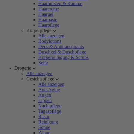
Haarbürsten & Kämme
Haarcreme
Haargel
Haarpaste
Haarpflege
Körperpflege
Alle anzeigen
Bodylotions
Deos & Antitranspirants
Duschgel & Duschpflege
Körperreinigung & Scrubs
Seife
Drogerie
Alle anzeigen
Gesichtspflege
Alle anzeigen
Anti-Aging
Augen
Lippen
Nachtpflege
Tagespflege
Rasur
Reinigung
Sonne
Zähne