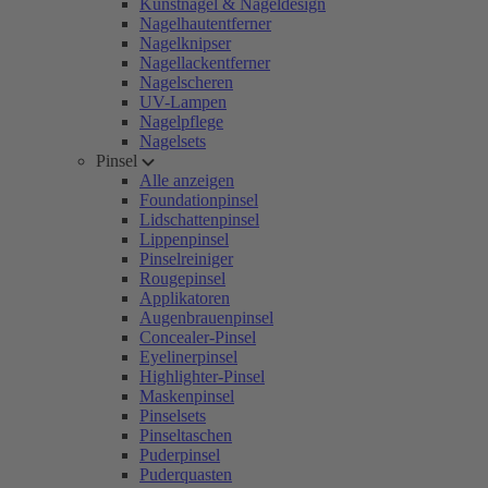
Kunstnägel & Nageldesign
Nagelhautentferner
Nagelknipser
Nagellackentferner
Nagelscheren
UV-Lampen
Nagelpflege
Nagelsets
Pinsel
Alle anzeigen
Foundationpinsel
Lidschattenpinsel
Lippenpinsel
Pinselreiniger
Rougepinsel
Applikatoren
Augenbrauenpinsel
Concealer-Pinsel
Eyelinerpinsel
Highlighter-Pinsel
Maskenpinsel
Pinselsets
Pinseltaschen
Puderpinsel
Puderquasten