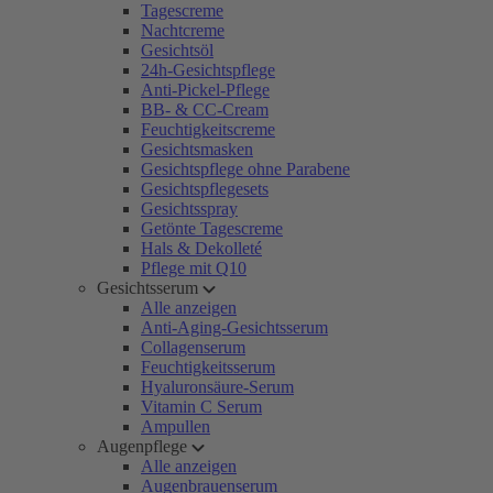
Tagescreme
Nachtcreme
Gesichtsöl
24h-Gesichtspflege
Anti-Pickel-Pflege
BB- & CC-Cream
Feuchtigkeitscreme
Gesichtsmasken
Gesichtspflege ohne Parabene
Gesichtspflegesets
Gesichtsspray
Getönte Tagescreme
Hals & Dekolleté
Pflege mit Q10
Gesichtsserum
Alle anzeigen
Anti-Aging-Gesichtsserum
Collagenserum
Feuchtigkeitsserum
Hyaluronsäure-Serum
Vitamin C Serum
Ampullen
Augenpflege
Alle anzeigen
Augenbrauenserum