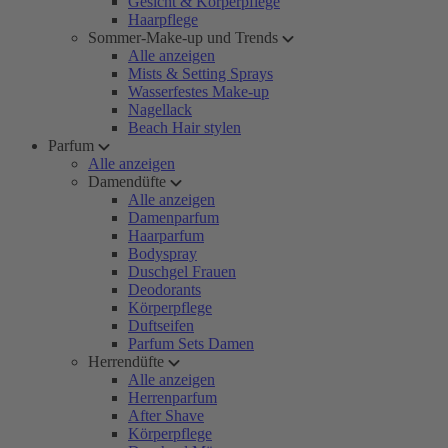
Gesicht & Körperpflege
Haarpflege
Sommer-Make-up und Trends
Alle anzeigen
Mists & Setting Sprays
Wasserfestes Make-up
Nagellack
Beach Hair stylen
Parfum
Alle anzeigen
Damendüfte
Alle anzeigen
Damenparfum
Haarparfum
Bodyspray
Duschgel Frauen
Deodorants
Körperpflege
Duftseifen
Parfum Sets Damen
Herrendüfte
Alle anzeigen
Herrenparfum
After Shave
Körperpflege