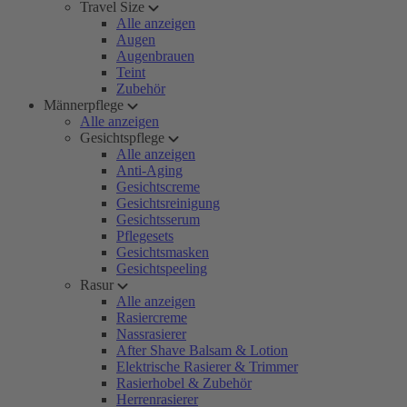
Travel Size
Alle anzeigen
Augen
Augenbrauen
Teint
Zubehör
Männerpflege
Alle anzeigen
Gesichtspflege
Alle anzeigen
Anti-Aging
Gesichtscreme
Gesichtsreinigung
Gesichtsserum
Pflegesets
Gesichtsmasken
Gesichtspeeling
Rasur
Alle anzeigen
Rasiercreme
Nassrasierer
After Shave Balsam & Lotion
Elektrische Rasierer & Trimmer
Rasierhobel & Zubehör
Herrenrasierer