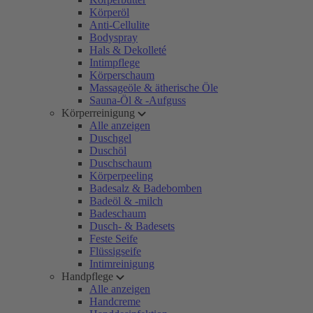
Körperöl
Anti-Cellulite
Bodyspray
Hals & Dekolleté
Intimpflege
Körperschaum
Massageöle & ätherische Öle
Sauna-Öl & -Aufguss
Körperreinigung
Alle anzeigen
Duschgel
Duschöl
Duschschaum
Körperpeeling
Badesalz & Badebomben
Badeöl & -milch
Badeschaum
Dusch- & Badesets
Feste Seife
Flüssigseife
Intimreinigung
Handpflege
Alle anzeigen
Handcreme