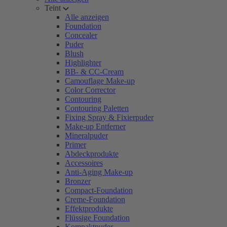
Teint
Alle anzeigen
Foundation
Concealer
Puder
Blush
Highlighter
BB- & CC-Cream
Camouflage Make-up
Color Corrector
Contouring
Contouring Paletten
Fixing Spray & Fixierpuder
Make-up Entferner
Mineralpuder
Primer
Abdeckprodukte
Accessoires
Anti-Aging Make-up
Bronzer
Compact-Foundation
Creme-Foundation
Effektprodukte
Flüssige Foundation
Kompaktpuder