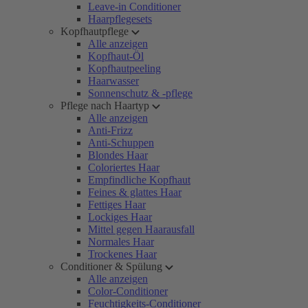
Leave-in Conditioner
Haarpflegesets
Kopfhautpflege
Alle anzeigen
Kopfhaut-Öl
Kopfhautpeeling
Haarwasser
Sonnenschutz & -pflege
Pflege nach Haartyp
Alle anzeigen
Anti-Frizz
Anti-Schuppen
Blondes Haar
Coloriertes Haar
Empfindliche Kopfhaut
Feines & glattes Haar
Fettiges Haar
Lockiges Haar
Mittel gegen Haarausfall
Normales Haar
Trockenes Haar
Conditioner & Spülung
Alle anzeigen
Color-Conditioner
Feuchtigkeits-Conditioner