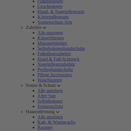
Fußpflegesets
Geschenksets
Hand- & Nagelpflegesets
Körperpflegesets
Sonnenschutz-Sets
Zubehör
Alle anzeigen
Körperbürsten
Massagebürsten
Selbstbräungshandschuhe
Fußpflegezubehör
Hand & Fuß-Schmuck
Nagelpflegezubehör
Peelinghandschuhe
Pflege Accessoires
Waschlappen
Sonne & Schutz
Alle anzeigen
After Sun
Selbstbräuner
Sonnenschutz
Haarentfernung
Alle anzeigen
Kalt- & Warmwachs
Rasierer