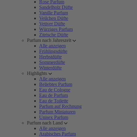
Rose Parfum
Sandelholz Düfte
Vanille Parfum
Veilchen Düfte
Vetiver Düfte
Würziges Parfum
Zitrische Düfte
Parfum nach Jahreszeit
Alle anzeigen
Frühlingsdüfte
Herbstdüfte
Sommerdüfte
Winterdüfte
Highlights
Alle anzeigen
Beliebtes Parfum
Eau de Cologne
Eau de Parfum
Eau de Toilette
Parfum auf Rechnung
Parfum Miniaturen
Unisex Parfum
Parfum nach Land
Alle anzeigen
Arabisches Parfum