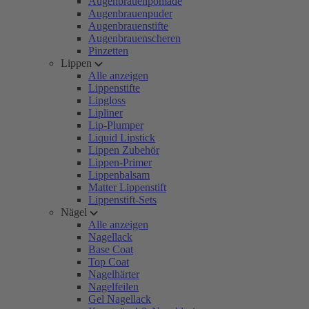
Augenbrauenpomade
Augenbrauenpuder
Augenbrauenstifte
Augenbrauenscheren
Pinzetten
Lippen
Alle anzeigen
Lippenstifte
Lipgloss
Lipliner
Lip-Plumper
Liquid Lipstick
Lippen Zubehör
Lippen-Primer
Lippenbalsam
Matter Lippenstift
Lippenstift-Sets
Nägel
Alle anzeigen
Nagellack
Base Coat
Top Coat
Nagelhärter
Nagelfeilen
Gel Nagellack