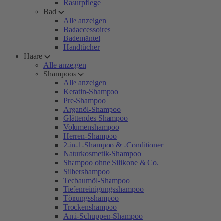
Rasurpflege
Bad
Alle anzeigen
Badaccessoires
Bademäntel
Handtücher
Haare
Alle anzeigen
Shampoos
Alle anzeigen
Keratin-Shampoo
Pre-Shampoo
Arganöl-Shampoo
Glättendes Shampoo
Volumenshampoo
Herren-Shampoo
2-in-1-Shampoo & -Conditioner
Naturkosmetik-Shampoo
Shampoo ohne Silikone & Co.
Silbershampoo
Teebaumöl-Shampoo
Tiefenreinigungsshampoo
Tönungsshampoo
Trockenshampoo
Anti-Schuppen-Shampoo