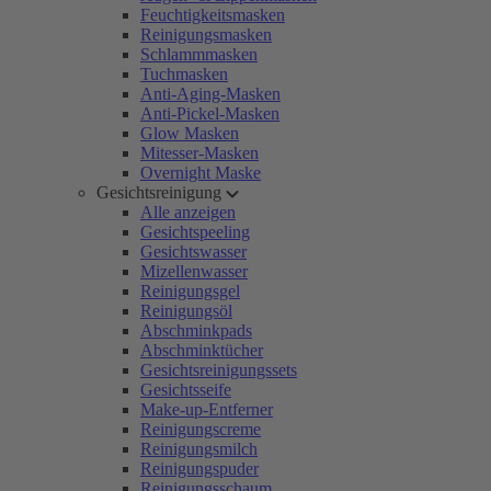
Feuchtigkeitsmasken
Reinigungsmasken
Schlammmasken
Tuchmasken
Anti-Aging-Masken
Anti-Pickel-Masken
Glow Masken
Mitesser-Masken
Overnight Maske
Gesichtsreinigung
Alle anzeigen
Gesichtspeeling
Gesichtswasser
Mizellenwasser
Reinigungsgel
Reinigungsöl
Abschminkpads
Abschminktücher
Gesichtsreinigungssets
Gesichtsseife
Make-up-Entferner
Reinigungscreme
Reinigungsmilch
Reinigungspuder
Reinigungsschaum