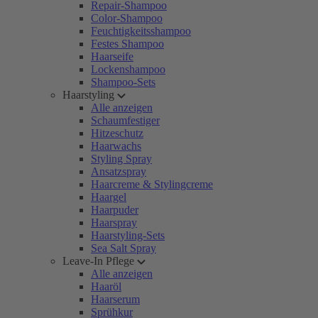
Repair-Shampoo
Color-Shampoo
Feuchtigkeitsshampoo
Festes Shampoo
Haarseife
Lockenshampoo
Shampoo-Sets
Haarstyling
Alle anzeigen
Schaumfestiger
Hitzeschutz
Haarwachs
Styling Spray
Ansatzspray
Haarcreme & Stylingcreme
Haargel
Haarpuder
Haarspray
Haarstyling-Sets
Sea Salt Spray
Leave-In Pflege
Alle anzeigen
Haaröl
Haarserum
Sprühkur