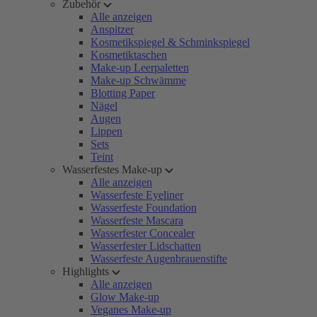
Zubehör
Alle anzeigen
Anspitzer
Kosmetikspiegel & Schminkspiegel
Kosmetiktaschen
Make-up Leerpaletten
Make-up Schwämme
Blotting Paper
Nägel
Augen
Lippen
Sets
Teint
Wasserfestes Make-up
Alle anzeigen
Wasserfeste Eyeliner
Wasserfeste Foundation
Wasserfeste Mascara
Wasserfester Concealer
Wasserfester Lidschatten
Wasserfeste Augenbrauenstifte
Highlights
Alle anzeigen
Glow Make-up
Veganes Make-up