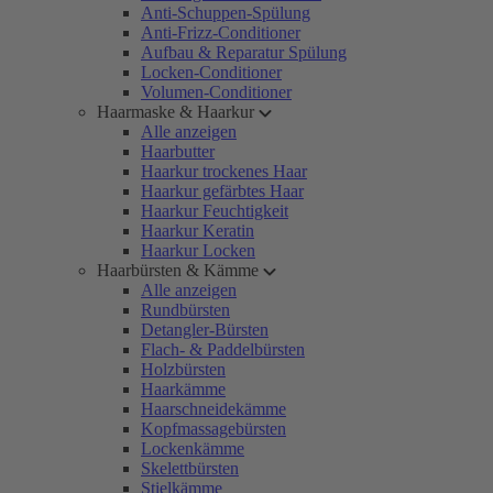
Anti-Schuppen-Spülung
Anti-Frizz-Conditioner
Aufbau & Reparatur Spülung
Locken-Conditioner
Volumen-Conditioner
Haarmaske & Haarkur
Alle anzeigen
Haarbutter
Haarkur trockenes Haar
Haarkur gefärbtes Haar
Haarkur Feuchtigkeit
Haarkur Keratin
Haarkur Locken
Haarbürsten & Kämme
Alle anzeigen
Rundbürsten
Detangler-Bürsten
Flach- & Paddelbürsten
Holzbürsten
Haarkämme
Haarschneidekämme
Kopfmassagebürsten
Lockenkämme
Skelettbürsten
Stielkämme