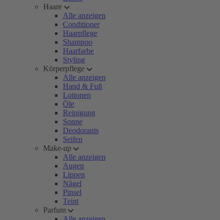
Haare
Alle anzeigen
Conditioner
Haarpflege
Shampoo
Haarfarbe
Styling
Körperpflege
Alle anzeigen
Hand & Fuß
Lotionen
Öle
Reinigung
Sonne
Deodorants
Seifen
Make-up
Alle anzeigen
Augen
Lippen
Nägel
Pinsel
Teint
Parfum
Alle anzeigen