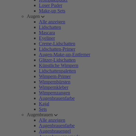
Loser Puder
Make-up Sets
Augen
Alle anzeigen
Lidschatten
Mascara
Eyeliner
Creme-Lidschatten
Lidschatten-Primer
Augen-Make-up-Entferner
Glitzer-Lidschatten
Künstliche Wimpern
Lidschattenpaletten
Wimpern-Primer
Wimpernbürsten
Wimpernkleber
Wimpernzangen
Augenbrauenfarbe
Kajal
Sets
Augenbrauen
Alle anzeigen
Augenbrauenfarbe
Augenbrauengel