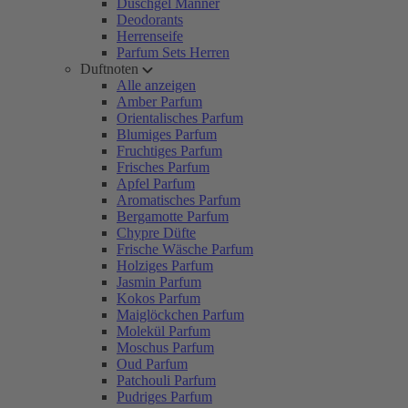
Duschgel Männer
Deodorants
Herrenseife
Parfum Sets Herren
Duftnoten
Alle anzeigen
Amber Parfum
Orientalisches Parfum
Blumiges Parfum
Fruchtiges Parfum
Frisches Parfum
Apfel Parfum
Aromatisches Parfum
Bergamotte Parfum
Chypre Düfte
Frische Wäsche Parfum
Holziges Parfum
Jasmin Parfum
Kokos Parfum
Maiglöckchen Parfum
Molekül Parfum
Moschus Parfum
Oud Parfum
Patchouli Parfum
Pudriges Parfum