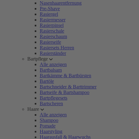
Nasenhaarentfernung
Pre-Shave
Rasiergel
Rasiermesser
Rasierpinsel
Rasierschale
Rasierschaum
Rasierseife
Rasiersets Herren
Rasierständer
Bartpflege
Alle anzeigen
Bartbalsam
Bartkämme & Bartbürsten
Bartöle
Bartschneider & Barttrimmer
Bartseife & Bartshampoo
Bartpflegesets
Bartscheren
Haare
Alle anzeigen
Shampoo
Pomade
Haarstyling
Haarausfall & Haarwuchs