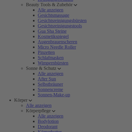
Beauty Tools & Zubehör
Alle anzeigen
Gesichtsmassage
Gesichtsreinigungsbürsten
Gesichtsreinigungstools
Gua Sha Steine
Kosmetikspiegel
Augenbrauenscheren
Micro Needle Roller
Pinzetten
Schlafmasken
Wimpernbürsten
Sonne & Schutz
Alle anzeigen
After Sun
Selbstbräuner
Sonnencreme
Sonnen-Make-up
Körper
Alle anzeigen
Körperpflege
Alle anzeigen
Bodylotion
Deodorant
Körperbutter