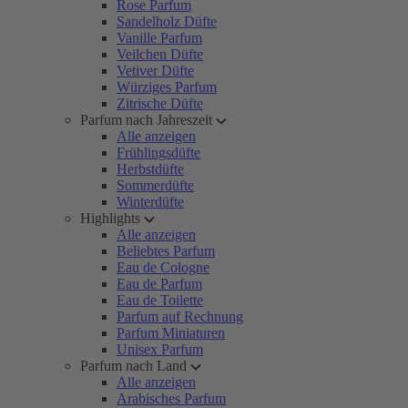
Rose Parfum
Sandelholz Düfte
Vanille Parfum
Veilchen Düfte
Vetiver Düfte
Würziges Parfum
Zitrische Düfte
Parfum nach Jahreszeit
Alle anzeigen
Frühlingsdüfte
Herbstdüfte
Sommerdüfte
Winterdüfte
Highlights
Alle anzeigen
Beliebtes Parfum
Eau de Cologne
Eau de Parfum
Eau de Toilette
Parfum auf Rechnung
Parfum Miniaturen
Unisex Parfum
Parfum nach Land
Alle anzeigen
Arabisches Parfum