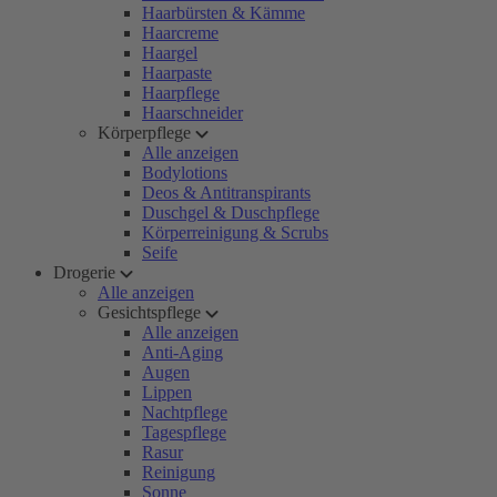
Haarbürsten & Kämme
Haarcreme
Haargel
Haarpaste
Haarpflege
Haarschneider
Körperpflege
Alle anzeigen
Bodylotions
Deos & Antitranspirants
Duschgel & Duschpflege
Körperreinigung & Scrubs
Seife
Drogerie
Alle anzeigen
Gesichtspflege
Alle anzeigen
Anti-Aging
Augen
Lippen
Nachtpflege
Tagespflege
Rasur
Reinigung
Sonne