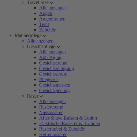
Travel Size
Alle anzeigen
Augen
Augenbrauen
Teint
Zubehör
Männerpflege
Alle anzeigen
Gesichtspflege
Alle anzeigen
Anti-Aging
Gesichtscreme
Gesichtsreinigung
Gesichtsserum
Pflegesets
Gesichtsmasken
Gesichtspeeling
Rasur
Alle anzeigen
Rasiercreme
Nassrasierer
After Shave Balsam & Lotion
Elektrische Rasierer & Trimmer
Rasierhobel & Zubehör
Herrenrasierer