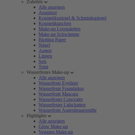
Zubehör
Alle anzeigen
Anspitzer
Kosmetikspiegel & Schminkspiegel
Kosmetiktaschen
Make-up Leerpaletten
Make-up Schwämme
Blotting Paper
Nägel
Augen
Lippen
Sets
Teint
Wasserfestes Make-up
Alle anzeigen
Wasserfeste Eyeliner
Wasserfeste Foundation
Wasserfeste Mascara
Wasserfester Concealer
Wasserfester Lidschatten
Wasserfeste Augenbrauenstifte
Highlights
Alle anzeigen
Glow Make-up
Veganes Make-up