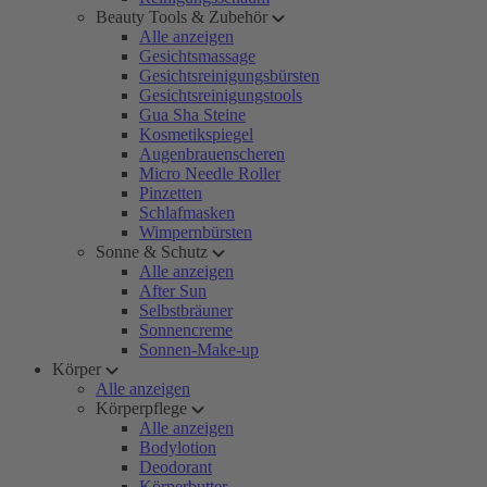
Beauty Tools & Zubehör
Alle anzeigen
Gesichtsmassage
Gesichtsreinigungsbürsten
Gesichtsreinigungstools
Gua Sha Steine
Kosmetikspiegel
Augenbrauenscheren
Micro Needle Roller
Pinzetten
Schlafmasken
Wimpernbürsten
Sonne & Schutz
Alle anzeigen
After Sun
Selbstbräuner
Sonnencreme
Sonnen-Make-up
Körper
Alle anzeigen
Körperpflege
Alle anzeigen
Bodylotion
Deodorant
Körperbutter