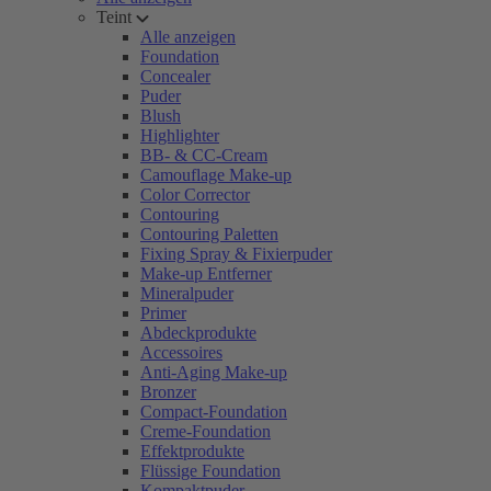
Teint
Alle anzeigen
Foundation
Concealer
Puder
Blush
Highlighter
BB- & CC-Cream
Camouflage Make-up
Color Corrector
Contouring
Contouring Paletten
Fixing Spray & Fixierpuder
Make-up Entferner
Mineralpuder
Primer
Abdeckprodukte
Accessoires
Anti-Aging Make-up
Bronzer
Compact-Foundation
Creme-Foundation
Effektprodukte
Flüssige Foundation
Kompaktpuder