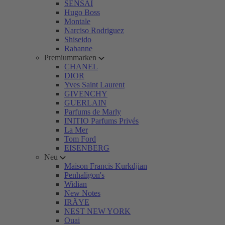
SENSAI
Hugo Boss
Montale
Narciso Rodriguez
Shiseido
Rabanne
Premiummarken
CHANEL
DIOR
Yves Saint Laurent
GIVENCHY
GUERLAIN
Parfums de Marly
INITIO Parfums Privés
La Mer
Tom Ford
EISENBERG
Neu
Maison Francis Kurkdjian
Penhaligon's
Widian
New Notes
IRÄYE
NEST NEW YORK
Ouai