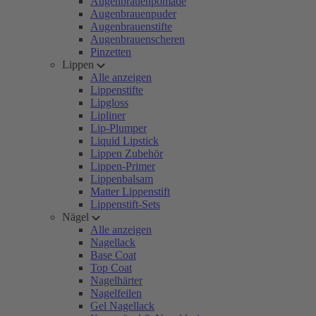
Augenbrauenpomade
Augenbrauenpuder
Augenbrauenstifte
Augenbrauenscheren
Pinzetten
Lippen
Alle anzeigen
Lippenstifte
Lipgloss
Lipliner
Lip-Plumper
Liquid Lipstick
Lippen Zubehör
Lippen-Primer
Lippenbalsam
Matter Lippenstift
Lippenstift-Sets
Nägel
Alle anzeigen
Nagellack
Base Coat
Top Coat
Nagelhärter
Nagelfeilen
Gel Nagellack