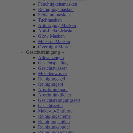
Feuchtigkeitsmasken
Reinigungsmasken
Schlammmasken
Tuchmasken
Anti-Aging-Masken
Anti-Pickel-Masken
Glow Masken
Mitesser-Masken
Overnight Maske
Gesichtsreinigung
Alle anzeigen
Gesichtspeeling
Gesichtswasser
Mizellenwasser
Reinigungsgel
Reinigungsöl
Abschminkpads
Abschminktücher
Gesichtsreinigungssets
Gesichtsseife
Make-up-Entferner
Reinigungscreme
Reinigungsmilch
Reinigungspuder
Reinigungsschaum