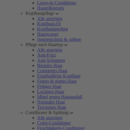
Leave-in Conditioner
Haarpflegesets
Kopfhautpflege
Alle anzeigen
Kopfhaut-Öl
Kopfhautpeeling
Haarwasser
Sonnenschutz & -pflege
Pflege nach Haartyp
Alle anzeigen
Anti-Frizz
Anti-Schuppen
Blondes Haar
Coloriertes Haar
Empfindliche Kopfhaut
Feines & glattes Haar
Fettiges Haar
Lockiges Haar
Mittel gegen Haarausfall
Normales Haar
Trockenes Haar
Conditioner & Spülung
Alle anzeigen
Color-Conditioner
Feuchtigkeits-Conditioner