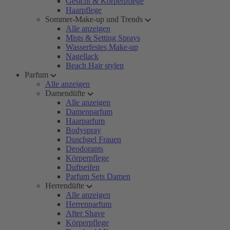
Gesicht & Körperpflege
Haarpflege
Sommer-Make-up und Trends
Alle anzeigen
Mists & Setting Sprays
Wasserfestes Make-up
Nagellack
Beach Hair stylen
Parfum
Alle anzeigen
Damendüfte
Alle anzeigen
Damenparfum
Haarparfum
Bodyspray
Duschgel Frauen
Deodorants
Körperpflege
Duftseifen
Parfum Sets Damen
Herrendüfte
Alle anzeigen
Herrenparfum
After Shave
Körperpflege