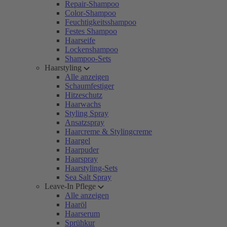
Repair-Shampoo
Color-Shampoo
Feuchtigkeitsshampoo
Festes Shampoo
Haarseife
Lockenshampoo
Shampoo-Sets
Haarstyling
Alle anzeigen
Schaumfestiger
Hitzeschutz
Haarwachs
Styling Spray
Ansatzspray
Haarcreme & Stylingcreme
Haargel
Haarpuder
Haarspray
Haarstyling-Sets
Sea Salt Spray
Leave-In Pflege
Alle anzeigen
Haaröl
Haarserum
Sprühkur