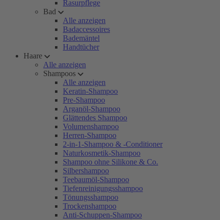
Rasurpflege
Bad
Alle anzeigen
Badaccessoires
Bademäntel
Handtücher
Haare
Alle anzeigen
Shampoos
Alle anzeigen
Keratin-Shampoo
Pre-Shampoo
Arganöl-Shampoo
Glättendes Shampoo
Volumenshampoo
Herren-Shampoo
2-in-1-Shampoo & -Conditioner
Naturkosmetik-Shampoo
Shampoo ohne Silikone & Co.
Silbershampoo
Teebaumöl-Shampoo
Tiefenreinigungsshampoo
Tönungsshampoo
Trockenshampoo
Anti-Schuppen-Shampoo