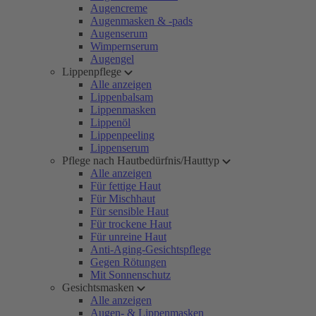
Augencreme
Augenmasken & -pads
Augenserum
Wimpernserum
Augengel
Lippenpflege
Alle anzeigen
Lippenbalsam
Lippenmasken
Lippenöl
Lippenpeeling
Lippenserum
Pflege nach Hautbedürfnis/Hauttyp
Alle anzeigen
Für fettige Haut
Für Mischhaut
Für sensible Haut
Für trockene Haut
Für unreine Haut
Anti-Aging-Gesichtspflege
Gegen Rötungen
Mit Sonnenschutz
Gesichtsmasken
Alle anzeigen
Augen- & Lippenmasken