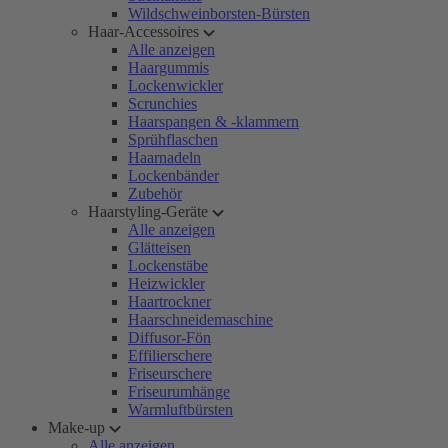
Wildschweinborsten-Bürsten
Haar-Accessoires
Alle anzeigen
Haargummis
Lockenwickler
Scrunchies
Haarspangen & -klammern
Sprühflaschen
Haarnadeln
Lockenbänder
Zubehör
Haarstyling-Geräte
Alle anzeigen
Glätteisen
Lockenstäbe
Heizwickler
Haartrockner
Haarschneidemaschine
Diffusor-Fön
Effilierschere
Friseurschere
Friseurumhänge
Warmluftbürsten
Make-up
Alle anzeigen