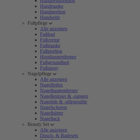
Handdesinfektion
Handmaske
Handpeeling
Handseife
Fußpflege
Alle anzeigen
Fußbad
Fußcreme
Fußmaske
Fußpeeling
Hornhautentferner
Fußgesundheit
Fußspray
Nagelpflege
Alle anzeigen
Nagelfeilen
Nagelhautentferner
Nagelknipser & -zangen
Nagelöle & -pflegestifte
Nagelscheren
Nagelhärter
Nagellack
Beauty Set
Alle anzeigen
Dusch- & Badesets