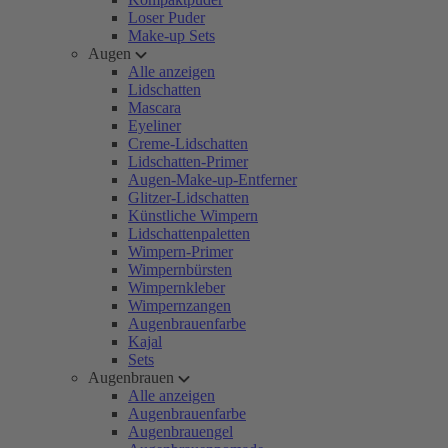
Loser Puder
Make-up Sets
Augen
Alle anzeigen
Lidschatten
Mascara
Eyeliner
Creme-Lidschatten
Lidschatten-Primer
Augen-Make-up-Entferner
Glitzer-Lidschatten
Künstliche Wimpern
Lidschattenpaletten
Wimpern-Primer
Wimpernbürsten
Wimpernkleber
Wimpernzangen
Augenbrauenfarbe
Kajal
Sets
Augenbrauen
Alle anzeigen
Augenbrauenfarbe
Augenbrauengel