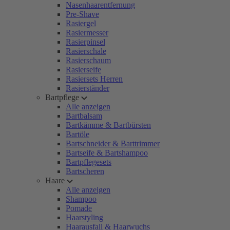
Nasenhaarentfernung
Pre-Shave
Rasiergel
Rasiermesser
Rasierpinsel
Rasierschale
Rasierschaum
Rasierseife
Rasiersets Herren
Rasierständer
Bartpflege
Alle anzeigen
Bartbalsam
Bartkämme & Bartbürsten
Bartöle
Bartschneider & Barttrimmer
Bartseife & Bartshampoo
Bartpflegesets
Bartscheren
Haare
Alle anzeigen
Shampoo
Pomade
Haarstyling
Haarausfall & Haarwuchs