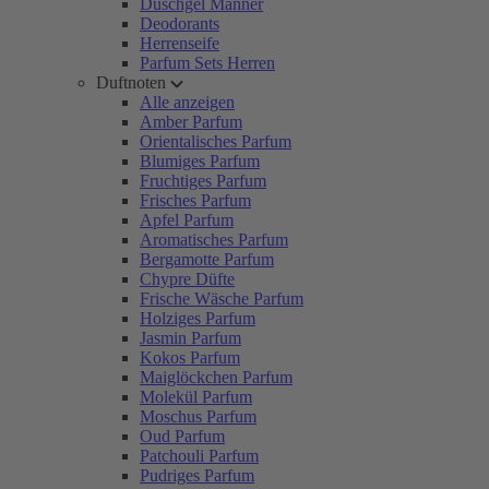
Duschgel Männer
Deodorants
Herrenseife
Parfum Sets Herren
Duftnoten
Alle anzeigen
Amber Parfum
Orientalisches Parfum
Blumiges Parfum
Fruchtiges Parfum
Frisches Parfum
Apfel Parfum
Aromatisches Parfum
Bergamotte Parfum
Chypre Düfte
Frische Wäsche Parfum
Holziges Parfum
Jasmin Parfum
Kokos Parfum
Maiglöckchen Parfum
Molekül Parfum
Moschus Parfum
Oud Parfum
Patchouli Parfum
Pudriges Parfum