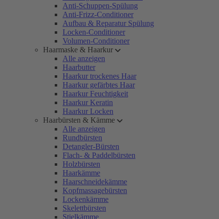
Anti-Schuppen-Spülung
Anti-Frizz-Conditioner
Aufbau & Reparatur Spülung
Locken-Conditioner
Volumen-Conditioner
Haarmaske & Haarkur
Alle anzeigen
Haarbutter
Haarkur trockenes Haar
Haarkur gefärbtes Haar
Haarkur Feuchtigkeit
Haarkur Keratin
Haarkur Locken
Haarbürsten & Kämme
Alle anzeigen
Rundbürsten
Detangler-Bürsten
Flach- & Paddelbürsten
Holzbürsten
Haarkämme
Haarschneidekämme
Kopfmassagebürsten
Lockenkämme
Skelettbürsten
Stielkämme