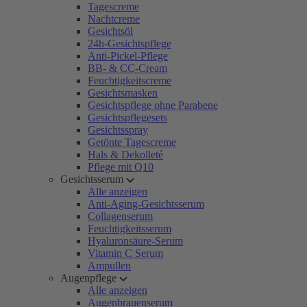
Tagescreme
Nachtcreme
Gesichtsöl
24h-Gesichtspflege
Anti-Pickel-Pflege
BB- & CC-Cream
Feuchtigkeitscreme
Gesichtsmasken
Gesichtspflege ohne Parabene
Gesichtspflegesets
Gesichtsspray
Getönte Tagescreme
Hals & Dekolleté
Pflege mit Q10
Gesichtsserum
Alle anzeigen
Anti-Aging-Gesichtsserum
Collagenserum
Feuchtigkeitsserum
Hyaluronsäure-Serum
Vitamin C Serum
Ampullen
Augenpflege
Alle anzeigen
Augenbrauenserum