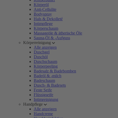
Körperöl
Anti-Cellulite
Bodyspray
Hals & Dekolleté
Intimpflege
Körperschaum
Massageöle & ätherische Öle
Sauna-Öl & -Aufguss
Körperreinigung
Alle anzeigen
Duschgel
Duschöl
Duschschaum
Körperpeeling
Badesalz & Badebomben
Badeöl & -milch
Badeschaum
Dusch- & Badesets
Feste Seife
Flüssigseife
Intimreinigung
Handpflege
Alle anzeigen
Handcreme