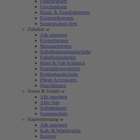
Fußpflegesets
Geschenksets
Hand- & Nagelpflegesets
Körperpflegesets
Sonnenschutz-Sets
Zubehör
Alle anzeigen
Körperbürsten
Massagebürsten
Selbstbräungshandschuhe
Fußpflegezubehör
Hand & Fuß-Schmuck
Nagelpflegezubehör
Peelinghandschuhe
Pflege Accessoires
Waschlappen
Sonne & Schutz
Alle anzeigen
After Sun
Selbstbräuner
Sonnenschutz
Haarentfernung
Alle anzeigen
Kalt- & Warmwachs
Rasierer