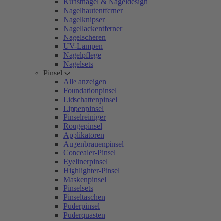
Kunstnägel & Nageldesign
Nagelhautentferner
Nagelknipser
Nagellackentferner
Nagelscheren
UV-Lampen
Nagelpflege
Nagelsets
Pinsel
Alle anzeigen
Foundationpinsel
Lidschattenpinsel
Lippenpinsel
Pinselreiniger
Rougepinsel
Applikatoren
Augenbrauenpinsel
Concealer-Pinsel
Eyelinerpinsel
Highlighter-Pinsel
Maskenpinsel
Pinselsets
Pinseltaschen
Puderpinsel
Puderquasten