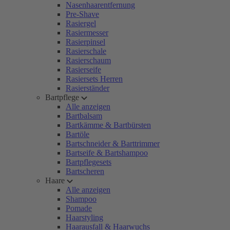
Nasenhaarentfernung
Pre-Shave
Rasiergel
Rasiermesser
Rasierpinsel
Rasierschale
Rasierschaum
Rasierseife
Rasiersets Herren
Rasierständer
Bartpflege
Alle anzeigen
Bartbalsam
Bartkämme & Bartbürsten
Bartöle
Bartschneider & Barttrimmer
Bartseife & Bartshampoo
Bartpflegesets
Bartscheren
Haare
Alle anzeigen
Shampoo
Pomade
Haarstyling
Haarausfall & Haarwuchs