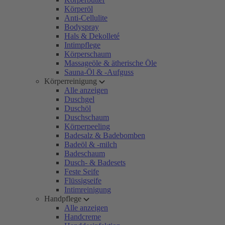
Körperöl
Anti-Cellulite
Bodyspray
Hals & Dekolleté
Intimpflege
Körperschaum
Massageöle & ätherische Öle
Sauna-Öl & -Aufguss
Körperreinigung
Alle anzeigen
Duschgel
Duschöl
Duschschaum
Körperpeeling
Badesalz & Badebomben
Badeöl & -milch
Badeschaum
Dusch- & Badesets
Feste Seife
Flüssigseife
Intimreinigung
Handpflege
Alle anzeigen
Handcreme