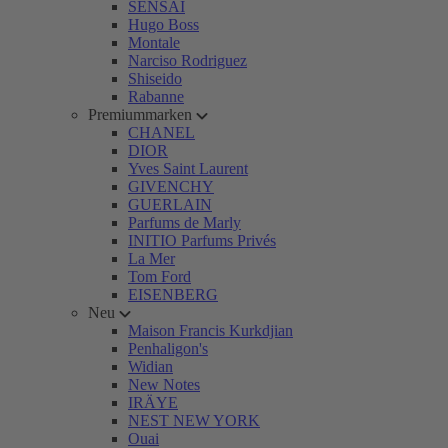
SENSAI
Hugo Boss
Montale
Narciso Rodriguez
Shiseido
Rabanne
Premiummarken
CHANEL
DIOR
Yves Saint Laurent
GIVENCHY
GUERLAIN
Parfums de Marly
INITIO Parfums Privés
La Mer
Tom Ford
EISENBERG
Neu
Maison Francis Kurkdjian
Penhaligon's
Widian
New Notes
IRÄYE
NEST NEW YORK
Ouai