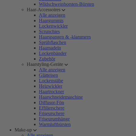
Wildschweinborsten-Bürsten
Haar-Accessoires
Alle anzeigen
Haargummis
Lockenwickler
Scrunchies
Haarspangen & -klammern
Sprühflaschen
Haarnadeln
Lockenbänder
Zubehör
Haarstyling-Geräte
Alle anzeigen
Glätteisen
Lockenstäbe
Heizwickler
Haartrockner
Haarschneidemaschine
Diffusor-Fön
Effilierschere
Friseurschere
Friseurumhänge
Warmluftbürsten
Make-up
Alle anzeigen