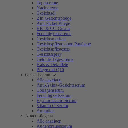
Tagescreme
Nachtcreme
Gesichtsöl
24h-Gesichtspflege
Anti-Pickel-Pflege
BB- & CC-Cream
Feuchtigkeitscreme
Gesichtsmasken
Gesichtspflege ohne Parabene
Gesichtspflegesets
Gesichtsspray
Getönte Tagescreme
Hals & Dekolleté
Pflege mit Q10
Gesichtsserum
Alle anzeigen
Anti-Aging-Gesichtsserum
Collagenserum
Feuchtigkeitsserum
Hyaluronsäure-Serum
Vitamin C Serum
Ampullen
Augenpflege
Alle anzeigen
Augenbrauenserum