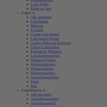
Loser Puder
Make-up Sets
Augen
Alle anzeigen
Lidschatten
Mascara
Eyeliner
Creme-Lidschatten
Lidschatten-Primer
Augen-Make-up-Entferner
Glitzer-Lidschatten
Künstliche Wimpern
Lidschattenpaletten
Wimpern-Primer
Wimpernbürsten
Wimpernkleber
Wimpernzangen
Augenbrauenfarbe
Kajal
Sets
Augenbrauen
Alle anzeigen
Augenbrauenfarbe
Augenbrauengel