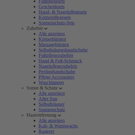
Fußpflegesets
Geschenksets
Hand- & Nagelpflegesets
Körperpflegesets
Sonnenschutz-Sets
Zubehör
Alle anzeigen
Körperbürsten
Massagebürsten
Selbstbräungshandschuhe
Fußpflegezubehör
Hand & Fuß-Schmuck
Nagelpflegezubehör
Peelinghandschuhe
Pflege Accessoires
Waschlappen
Sonne & Schutz
Alle anzeigen
After Sun
Selbstbräuner
Sonnenschutz
Haarentfernung
Alle anzeigen
Kalt- & Warmwachs
Rasierer