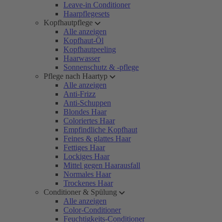
Leave-in Conditioner
Haarpflegesets
Kopfhautpflege
Alle anzeigen
Kopfhaut-Öl
Kopfhautpeeling
Haarwasser
Sonnenschutz & -pflege
Pflege nach Haartyp
Alle anzeigen
Anti-Frizz
Anti-Schuppen
Blondes Haar
Coloriertes Haar
Empfindliche Kopfhaut
Feines & glattes Haar
Fettiges Haar
Lockiges Haar
Mittel gegen Haarausfall
Normales Haar
Trockenes Haar
Conditioner & Spülung
Alle anzeigen
Color-Conditioner
Feuchtigkeits-Conditioner