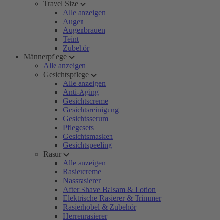
Travel Size
Alle anzeigen
Augen
Augenbrauen
Teint
Zubehör
Männerpflege
Alle anzeigen
Gesichtspflege
Alle anzeigen
Anti-Aging
Gesichtscreme
Gesichtsreinigung
Gesichtsserum
Pflegesets
Gesichtsmasken
Gesichtspeeling
Rasur
Alle anzeigen
Rasiercreme
Nassrasierer
After Shave Balsam & Lotion
Elektrische Rasierer & Trimmer
Rasierhobel & Zubehör
Herrenrasierer