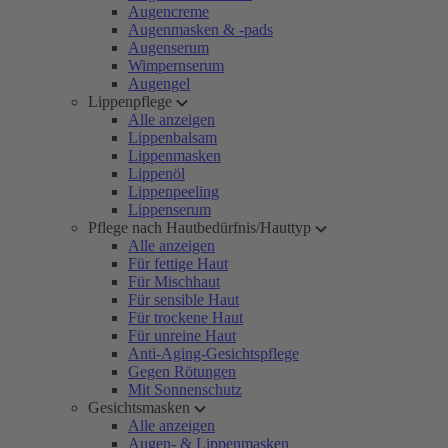
Augencreme
Augenmasken & -pads
Augenserum
Wimpernserum
Augengel
Lippenpflege
Alle anzeigen
Lippenbalsam
Lippenmasken
Lippenöl
Lippenpeeling
Lippenserum
Pflege nach Hautbedürfnis/Hauttyp
Alle anzeigen
Für fettige Haut
Für Mischhaut
Für sensible Haut
Für trockene Haut
Für unreine Haut
Anti-Aging-Gesichtspflege
Gegen Rötungen
Mit Sonnenschutz
Gesichtsmasken
Alle anzeigen
Augen- & Lippenmasken