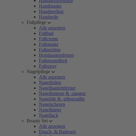
Handdesinfektion
Handmaske
Handpeeling
Handseife
Fußpflege
Alle anzeigen
Fußbad
Fußcreme
Fußmaske
Fußpeeling
Hornhautentferner
Fußgesundheit
Fußspray
Nagelpflege
Alle anzeigen
Nagelfeilen
Nagelhautentferner
Nagelknipser & -zangen
Nagelöle & -pflegestifte
Nagelscheren
Nagelhärter
Nagellack
Beauty Set
Alle anzeigen
Dusch- & Badesets