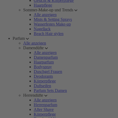
Gesicht & Körperpflege
Haarpflege
Sommer-Make-up und Trends
Alle anzeigen
Mists & Setting Sprays
Wasserfestes Make-up
Nagellack
Beach Hair stylen
Parfum
Alle anzeigen
Damendüfte
Alle anzeigen
Damenparfum
Haarparfum
Bodyspray
Duschgel Frauen
Deodorants
Körperpflege
Duftseifen
Parfum Sets Damen
Herrendüfte
Alle anzeigen
Herrenparfum
After Shave
Körperpflege