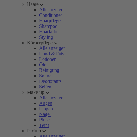
Haare
Alle anzeigen
Conditioner
Haarpflege
Shampoo
Haarfarbe
Styling
Körperpflege
Alle anzeigen
Hand & Fuß
Lotionen
Öle
Reinigung
Sonne
Deodorants
Seifen
Make-up
Alle anzeigen
Augen
Lippen
Nägel
Pinsel
Teint
Parfum
Alle anzeigen