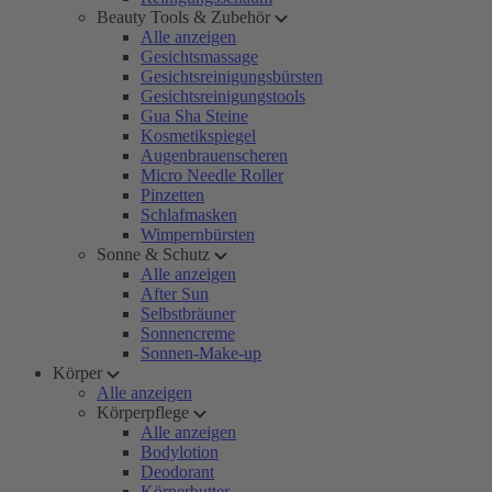
Beauty Tools & Zubehör
Alle anzeigen
Gesichtsmassage
Gesichtsreinigungsbürsten
Gesichtsreinigungstools
Gua Sha Steine
Kosmetikspiegel
Augenbrauenscheren
Micro Needle Roller
Pinzetten
Schlafmasken
Wimpernbürsten
Sonne & Schutz
Alle anzeigen
After Sun
Selbstbräuner
Sonnencreme
Sonnen-Make-up
Körper
Alle anzeigen
Körperpflege
Alle anzeigen
Bodylotion
Deodorant
Körperbutter