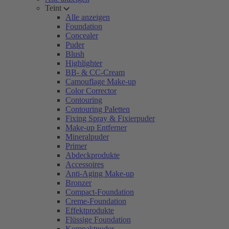
Teint
Alle anzeigen
Foundation
Concealer
Puder
Blush
Highlighter
BB- & CC-Cream
Camouflage Make-up
Color Corrector
Contouring
Contouring Paletten
Fixing Spray & Fixierpuder
Make-up Entferner
Mineralpuder
Primer
Abdeckprodukte
Accessoires
Anti-Aging Make-up
Bronzer
Compact-Foundation
Creme-Foundation
Effektprodukte
Flüssige Foundation
Kompaktpuder