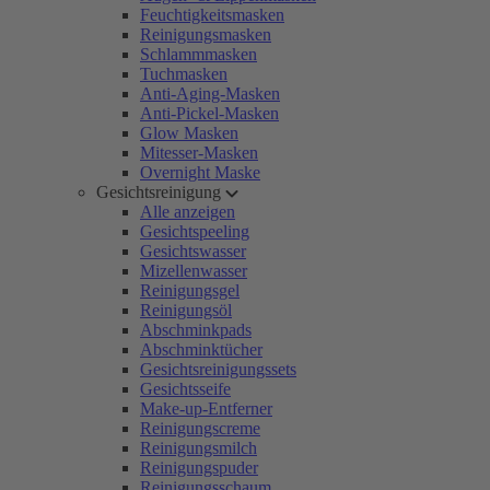
Feuchtigkeitsmasken
Reinigungsmasken
Schlammmasken
Tuchmasken
Anti-Aging-Masken
Anti-Pickel-Masken
Glow Masken
Mitesser-Masken
Overnight Maske
Gesichtsreinigung
Alle anzeigen
Gesichtspeeling
Gesichtswasser
Mizellenwasser
Reinigungsgel
Reinigungsöl
Abschminkpads
Abschminktücher
Gesichtsreinigungssets
Gesichtsseife
Make-up-Entferner
Reinigungscreme
Reinigungsmilch
Reinigungspuder
Reinigungsschaum