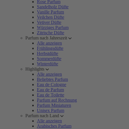
Rose Parfum
Sandelholz Düfte
Vanille Parfum
Veilchen Düfte
Vetiver Düfte
Würziges Parfum
Zitrische Düfte
Parfum nach Jahreszeit
Alle anzeigen
Frühlingsdüfte
Herbstdüfte
Sommerdüfte
Winterdüfte
Highlights
Alle anzeigen
Beliebtes Parfum
Eau de Cologne
Eau de Parfum
Eau de Toilette
Parfum auf Rechnung
Parfum Miniaturen
Unisex Parfum
Parfum nach Land
Alle anzeigen
Arabisches Parfum