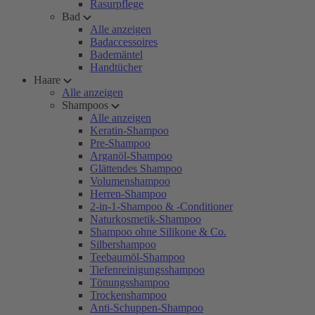
Rasurpflege
Bad
Alle anzeigen
Badaccessoires
Bademäntel
Handtücher
Haare
Alle anzeigen
Shampoos
Alle anzeigen
Keratin-Shampoo
Pre-Shampoo
Arganöl-Shampoo
Glättendes Shampoo
Volumenshampoo
Herren-Shampoo
2-in-1-Shampoo & -Conditioner
Naturkosmetik-Shampoo
Shampoo ohne Silikone & Co.
Silbershampoo
Teebaumöl-Shampoo
Tiefenreinigungsshampoo
Tönungsshampoo
Trockenshampoo
Anti-Schuppen-Shampoo