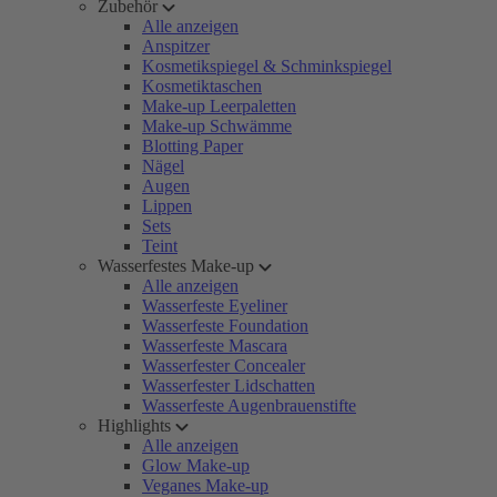
Zubehör
Alle anzeigen
Anspitzer
Kosmetikspiegel & Schminkspiegel
Kosmetiktaschen
Make-up Leerpaletten
Make-up Schwämme
Blotting Paper
Nägel
Augen
Lippen
Sets
Teint
Wasserfestes Make-up
Alle anzeigen
Wasserfeste Eyeliner
Wasserfeste Foundation
Wasserfeste Mascara
Wasserfester Concealer
Wasserfester Lidschatten
Wasserfeste Augenbrauenstifte
Highlights
Alle anzeigen
Glow Make-up
Veganes Make-up