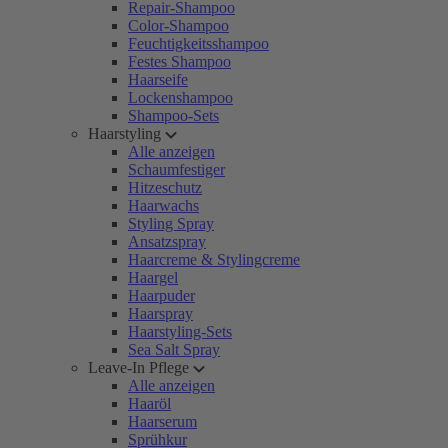
Repair-Shampoo
Color-Shampoo
Feuchtigkeitsshampoo
Festes Shampoo
Haarseife
Lockenshampoo
Shampoo-Sets
Haarstyling
Alle anzeigen
Schaumfestiger
Hitzeschutz
Haarwachs
Styling Spray
Ansatzspray
Haarcreme & Stylingcreme
Haargel
Haarpuder
Haarspray
Haarstyling-Sets
Sea Salt Spray
Leave-In Pflege
Alle anzeigen
Haaröl
Haarserum
Sprühkur