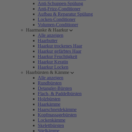
Anti-Schuppen-Spülung
Anti-Frizz-Conditioner
Aufbau & Reparatur Spülung
Locken-Conditioner
Volumen-Conditioner
Haarmaske & Haarkur
Alle anzeigen
Haarbutter
Haarkur trockenes Haar
Haarkur gefärbtes Haar
Haarkur Feuchtigkeit
Haarkur Keratin
Haarkur Locken
Haarbürsten & Kämme
Alle anzeigen
Rundbürsten
Detangler-Bürsten
Flach- & Paddelbürsten
Holzbürsten
Haarkämme
Haarschneidekämme
Kopfmassagebürsten
Lockenkämme
Skelettbürsten
Stielkämme