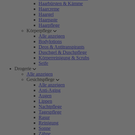
Haarbürsten & Kämme
Haarcreme
Haargel
Haarpaste
Haarpflege
Körperpflege
Alle anzeigen
Bodylotions
Deos & Antitranspirants
Duschgel & Duschpflege
Körperreinigung & Scrubs
Seife
Drogerie
Alle anzeigen
Gesichtspflege
Alle anzeigen
Anti-Aging
Augen
Lippen
Nachtpflege
Tagespflege
Rasur
Reinigung
Sonne
Zähne