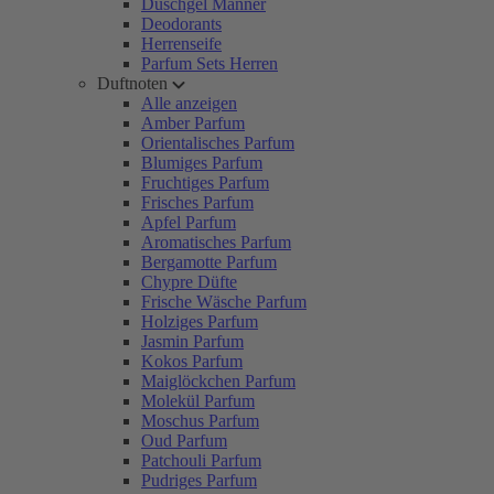
Duschgel Männer
Deodorants
Herrenseife
Parfum Sets Herren
Duftnoten
Alle anzeigen
Amber Parfum
Orientalisches Parfum
Blumiges Parfum
Fruchtiges Parfum
Frisches Parfum
Apfel Parfum
Aromatisches Parfum
Bergamotte Parfum
Chypre Düfte
Frische Wäsche Parfum
Holziges Parfum
Jasmin Parfum
Kokos Parfum
Maiglöckchen Parfum
Molekül Parfum
Moschus Parfum
Oud Parfum
Patchouli Parfum
Pudriges Parfum