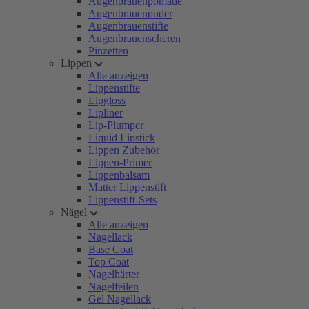
Augenbrauenpomade
Augenbrauenpuder
Augenbrauenstifte
Augenbrauenscheren
Pinzetten
Lippen
Alle anzeigen
Lippenstifte
Lipgloss
Lipliner
Lip-Plumper
Liquid Lipstick
Lippen Zubehör
Lippen-Primer
Lippenbalsam
Matter Lippenstift
Lippenstift-Sets
Nägel
Alle anzeigen
Nagellack
Base Coat
Top Coat
Nagelhärter
Nagelfeilen
Gel Nagellack