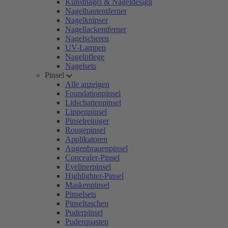
Kunstnägel & Nageldesign
Nagelhautentferner
Nagelknipser
Nagellackentferner
Nagelscheren
UV-Lampen
Nagelpflege
Nagelsets
Pinsel
Alle anzeigen
Foundationpinsel
Lidschattenpinsel
Lippenpinsel
Pinselreiniger
Rougepinsel
Applikatoren
Augenbrauenpinsel
Concealer-Pinsel
Eyelinerpinsel
Highlighter-Pinsel
Maskenpinsel
Pinselsets
Pinseltaschen
Puderpinsel
Puderquasten