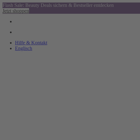
Flash Sale: Beauty Deals sichern & Bestseller entdecken
Jetzt shoppen
Hilfe & Kontakt
Englisch