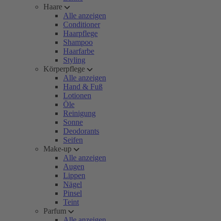
Haare
Alle anzeigen
Conditioner
Haarpflege
Shampoo
Haarfarbe
Styling
Körperpflege
Alle anzeigen
Hand & Fuß
Lotionen
Öle
Reinigung
Sonne
Deodorants
Seifen
Make-up
Alle anzeigen
Augen
Lippen
Nägel
Pinsel
Teint
Parfum
Alle anzeigen