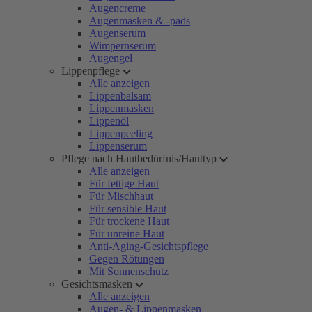
Augencreme
Augenmasken & -pads
Augenserum
Wimpernserum
Augengel
Lippenpflege
Alle anzeigen
Lippenbalsam
Lippenmasken
Lippenöl
Lippenpeeling
Lippenserum
Pflege nach Hautbedürfnis/Hauttyp
Alle anzeigen
Für fettige Haut
Für Mischhaut
Für sensible Haut
Für trockene Haut
Für unreine Haut
Anti-Aging-Gesichtspflege
Gegen Rötungen
Mit Sonnenschutz
Gesichtsmasken
Alle anzeigen
Augen- & Lippenmasken