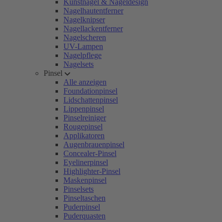
Kunstnägel & Nageldesign
Nagelhautentferner
Nagelknipser
Nagellackentferner
Nagelscheren
UV-Lampen
Nagelpflege
Nagelsets
Pinsel
Alle anzeigen
Foundationpinsel
Lidschattenpinsel
Lippenpinsel
Pinselreiniger
Rougepinsel
Applikatoren
Augenbrauenpinsel
Concealer-Pinsel
Eyelinerpinsel
Highlighter-Pinsel
Maskenpinsel
Pinselsets
Pinseltaschen
Puderpinsel
Puderquasten