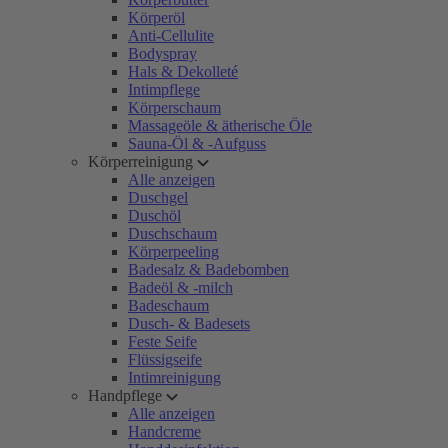
Körperöl
Anti-Cellulite
Bodyspray
Hals & Dekolleté
Intimpflege
Körperschaum
Massageöle & ätherische Öle
Sauna-Öl & -Aufguss
Körperreinigung
Alle anzeigen
Duschgel
Duschöl
Duschschaum
Körperpeeling
Badesalz & Badebomben
Badeöl & -milch
Badeschaum
Dusch- & Badesets
Feste Seife
Flüssigseife
Intimreinigung
Handpflege
Alle anzeigen
Handcreme