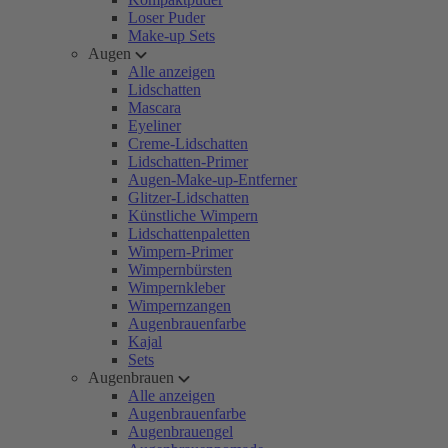
Loser Puder
Make-up Sets
Augen
Alle anzeigen
Lidschatten
Mascara
Eyeliner
Creme-Lidschatten
Lidschatten-Primer
Augen-Make-up-Entferner
Glitzer-Lidschatten
Künstliche Wimpern
Lidschattenpaletten
Wimpern-Primer
Wimpernbürsten
Wimpernkleber
Wimpernzangen
Augenbrauenfarbe
Kajal
Sets
Augenbrauen
Alle anzeigen
Augenbrauenfarbe
Augenbrauengel