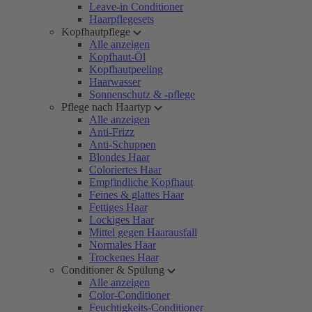
Leave-in Conditioner
Haarpflegesets
Kopfhautpflege
Alle anzeigen
Kopfhaut-Öl
Kopfhautpeeling
Haarwasser
Sonnenschutz & -pflege
Pflege nach Haartyp
Alle anzeigen
Anti-Frizz
Anti-Schuppen
Blondes Haar
Coloriertes Haar
Empfindliche Kopfhaut
Feines & glattes Haar
Fettiges Haar
Lockiges Haar
Mittel gegen Haarausfall
Normales Haar
Trockenes Haar
Conditioner & Spülung
Alle anzeigen
Color-Conditioner
Feuchtigkeits-Conditioner