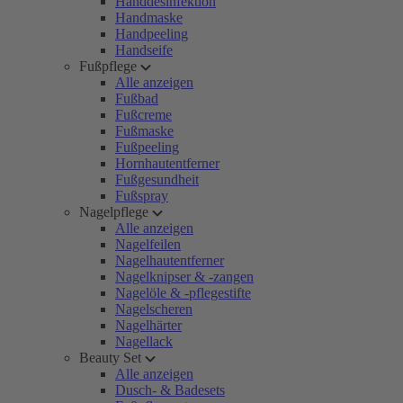
Handdesinfektion
Handmaske
Handpeeling
Handseife
Fußpflege
Alle anzeigen
Fußbad
Fußcreme
Fußmaske
Fußpeeling
Hornhautentferner
Fußgesundheit
Fußspray
Nagelpflege
Alle anzeigen
Nagelfeilen
Nagelhautentferner
Nagelknipser & -zangen
Nagelöle & -pflegestifte
Nagelscheren
Nagelhärter
Nagellack
Beauty Set
Alle anzeigen
Dusch- & Badesets