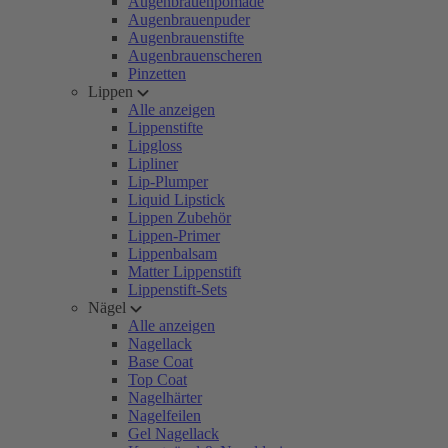
Augenbrauenpomade
Augenbrauenpuder
Augenbrauenstifte
Augenbrauenscheren
Pinzetten
Lippen
Alle anzeigen
Lippenstifte
Lipgloss
Lipliner
Lip-Plumper
Liquid Lipstick
Lippen Zubehör
Lippen-Primer
Lippenbalsam
Matter Lippenstift
Lippenstift-Sets
Nägel
Alle anzeigen
Nagellack
Base Coat
Top Coat
Nagelhärter
Nagelfeilen
Gel Nagellack