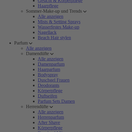
Gesicht & Körperpflege
Haarpflege
Sommer-Make-up und Trends
Alle anzeigen
Mists & Setting Sprays
Wasserfestes Make-up
Nagellack
Beach Hair stylen
Parfum
Alle anzeigen
Damendüfte
Alle anzeigen
Damenparfum
Haarparfum
Bodyspray
Duschgel Frauen
Deodorants
Körperpflege
Duftseifen
Parfum Sets Damen
Herrendüfte
Alle anzeigen
Herrenparfum
After Shave
Körperpflege