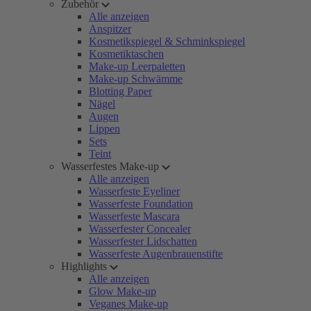
Zubehör
Alle anzeigen
Anspitzer
Kosmetikspiegel & Schminkspiegel
Kosmetiktaschen
Make-up Leerpaletten
Make-up Schwämme
Blotting Paper
Nägel
Augen
Lippen
Sets
Teint
Wasserfestes Make-up
Alle anzeigen
Wasserfeste Eyeliner
Wasserfeste Foundation
Wasserfeste Mascara
Wasserfester Concealer
Wasserfester Lidschatten
Wasserfeste Augenbrauenstifte
Highlights
Alle anzeigen
Glow Make-up
Veganes Make-up