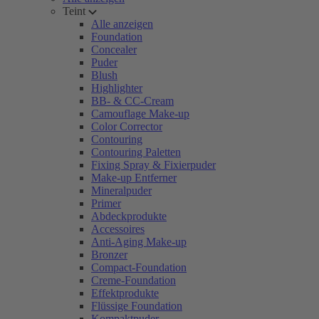
Teint
Alle anzeigen
Foundation
Concealer
Puder
Blush
Highlighter
BB- & CC-Cream
Camouflage Make-up
Color Corrector
Contouring
Contouring Paletten
Fixing Spray & Fixierpuder
Make-up Entferner
Mineralpuder
Primer
Abdeckprodukte
Accessoires
Anti-Aging Make-up
Bronzer
Compact-Foundation
Creme-Foundation
Effektprodukte
Flüssige Foundation
Kompaktpuder