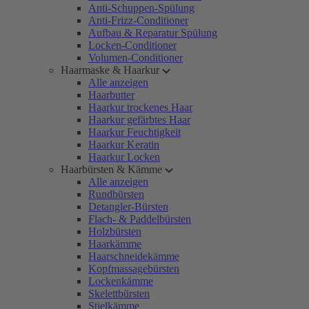
Anti-Schuppen-Spülung
Anti-Frizz-Conditioner
Aufbau & Reparatur Spülung
Locken-Conditioner
Volumen-Conditioner
Haarmaske & Haarkur
Alle anzeigen
Haarbutter
Haarkur trockenes Haar
Haarkur gefärbtes Haar
Haarkur Feuchtigkeit
Haarkur Keratin
Haarkur Locken
Haarbürsten & Kämme
Alle anzeigen
Rundbürsten
Detangler-Bürsten
Flach- & Paddelbürsten
Holzbürsten
Haarkämme
Haarschneidekämme
Kopfmassagebürsten
Lockenkämme
Skelettbürsten
Stielkämme