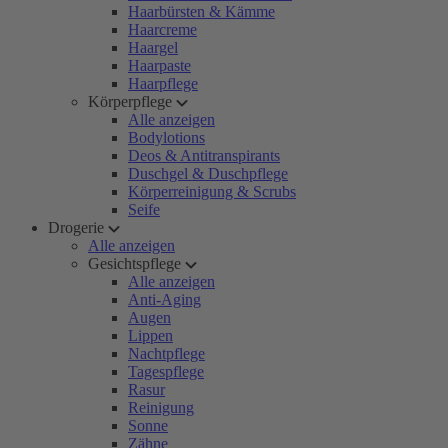
Haarbürsten & Kämme
Haarcreme
Haargel
Haarpaste
Haarpflege
Körperpflege
Alle anzeigen
Bodylotions
Deos & Antitranspirants
Duschgel & Duschpflege
Körperreinigung & Scrubs
Seife
Drogerie
Alle anzeigen
Gesichtspflege
Alle anzeigen
Anti-Aging
Augen
Lippen
Nachtpflege
Tagespflege
Rasur
Reinigung
Sonne
Zähne