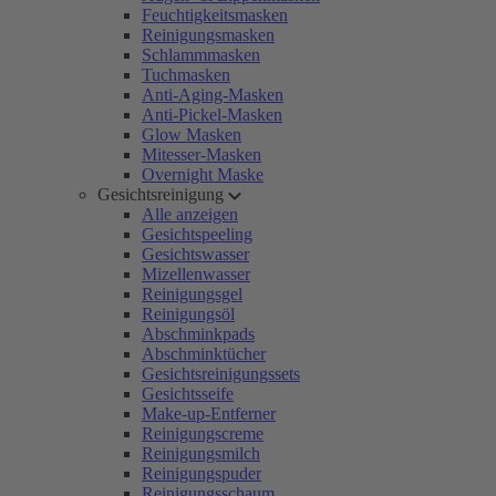
Feuchtigkeitsmasken
Reinigungsmasken
Schlammmasken
Tuchmasken
Anti-Aging-Masken
Anti-Pickel-Masken
Glow Masken
Mitesser-Masken
Overnight Maske
Gesichtsreinigung
Alle anzeigen
Gesichtspeeling
Gesichtswasser
Mizellenwasser
Reinigungsgel
Reinigungsöl
Abschminkpads
Abschminktücher
Gesichtsreinigungssets
Gesichtsseife
Make-up-Entferner
Reinigungscreme
Reinigungsmilch
Reinigungspuder
Reinigungsschaum