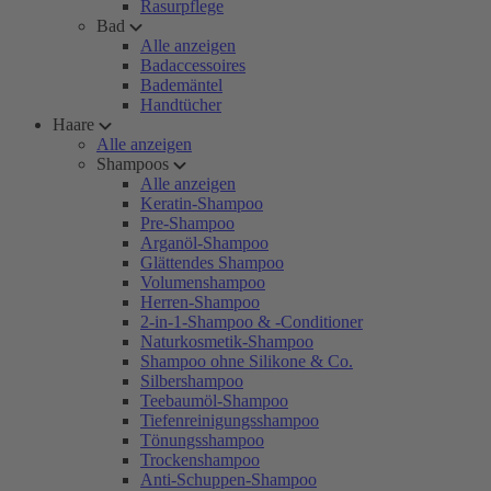
Rasurpflege
Bad
Alle anzeigen
Badaccessoires
Bademäntel
Handtücher
Haare
Alle anzeigen
Shampoos
Alle anzeigen
Keratin-Shampoo
Pre-Shampoo
Arganöl-Shampoo
Glättendes Shampoo
Volumenshampoo
Herren-Shampoo
2-in-1-Shampoo & -Conditioner
Naturkosmetik-Shampoo
Shampoo ohne Silikone & Co.
Silbershampoo
Teebaumöl-Shampoo
Tiefenreinigungsshampoo
Tönungsshampoo
Trockenshampoo
Anti-Schuppen-Shampoo