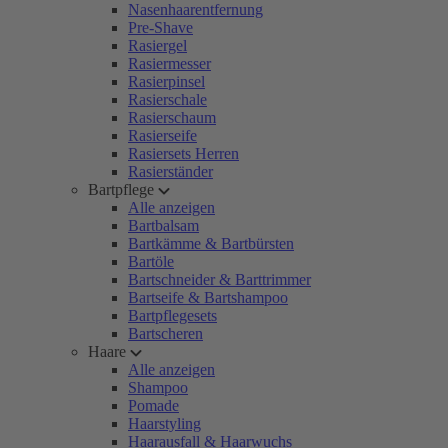
Nasenhaarentfernung
Pre-Shave
Rasiergel
Rasiermesser
Rasierpinsel
Rasierschale
Rasierschaum
Rasierseife
Rasiersets Herren
Rasierständer
Bartpflege
Alle anzeigen
Bartbalsam
Bartkämme & Bartbürsten
Bartöle
Bartschneider & Barttrimmer
Bartseife & Bartshampoo
Bartpflegesets
Bartscheren
Haare
Alle anzeigen
Shampoo
Pomade
Haarstyling
Haarausfall & Haarwuchs