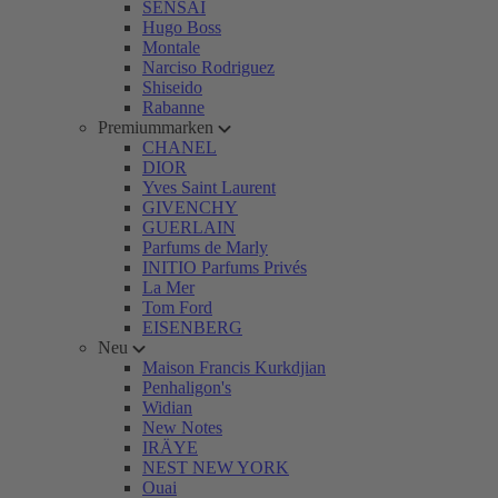
SENSAI
Hugo Boss
Montale
Narciso Rodriguez
Shiseido
Rabanne
Premiummarken
CHANEL
DIOR
Yves Saint Laurent
GIVENCHY
GUERLAIN
Parfums de Marly
INITIO Parfums Privés
La Mer
Tom Ford
EISENBERG
Neu
Maison Francis Kurkdjian
Penhaligon's
Widian
New Notes
IRÄYE
NEST NEW YORK
Ouai