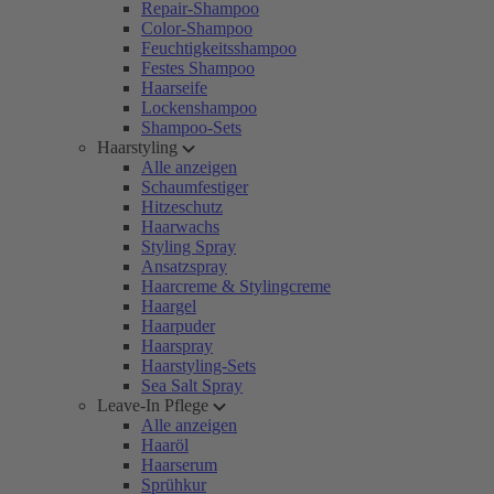
Repair-Shampoo
Color-Shampoo
Feuchtigkeitsshampoo
Festes Shampoo
Haarseife
Lockenshampoo
Shampoo-Sets
Haarstyling
Alle anzeigen
Schaumfestiger
Hitzeschutz
Haarwachs
Styling Spray
Ansatzspray
Haarcreme & Stylingcreme
Haargel
Haarpuder
Haarspray
Haarstyling-Sets
Sea Salt Spray
Leave-In Pflege
Alle anzeigen
Haaröl
Haarserum
Sprühkur