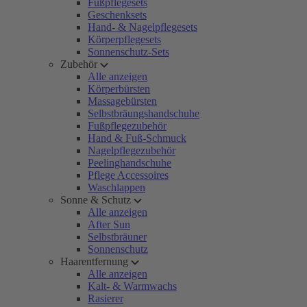
Fußpflegesets
Geschenksets
Hand- & Nagelpflegesets
Körperpflegesets
Sonnenschutz-Sets
Zubehör
Alle anzeigen
Körperbürsten
Massagebürsten
Selbstbräungshandschuhe
Fußpflegezubehör
Hand & Fuß-Schmuck
Nagelpflegezubehör
Peelinghandschuhe
Pflege Accessoires
Waschlappen
Sonne & Schutz
Alle anzeigen
After Sun
Selbstbräuner
Sonnenschutz
Haarentfernung
Alle anzeigen
Kalt- & Warmwachs
Rasierer