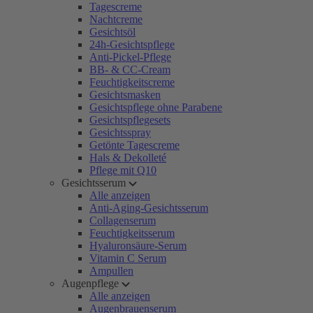
Tagescreme
Nachtcreme
Gesichtsöl
24h-Gesichtspflege
Anti-Pickel-Pflege
BB- & CC-Cream
Feuchtigkeitscreme
Gesichtsmasken
Gesichtspflege ohne Parabene
Gesichtspflegesets
Gesichtsspray
Getönte Tagescreme
Hals & Dekolleté
Pflege mit Q10
Gesichtsserum
Alle anzeigen
Anti-Aging-Gesichtsserum
Collagenserum
Feuchtigkeitsserum
Hyaluronsäure-Serum
Vitamin C Serum
Ampullen
Augenpflege
Alle anzeigen
Augenbrauenserum