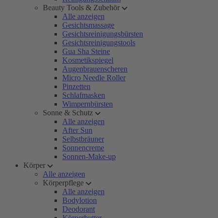
Beauty Tools & Zubehör
Alle anzeigen
Gesichtsmassage
Gesichtsreinigungsbürsten
Gesichtsreinigungstools
Gua Sha Steine
Kosmetikspiegel
Augenbrauenscheren
Micro Needle Roller
Pinzetten
Schlafmasken
Wimpernbürsten
Sonne & Schutz
Alle anzeigen
After Sun
Selbstbräuner
Sonnencreme
Sonnen-Make-up
Körper
Alle anzeigen
Körperpflege
Alle anzeigen
Bodylotion
Deodorant
Körperbutter