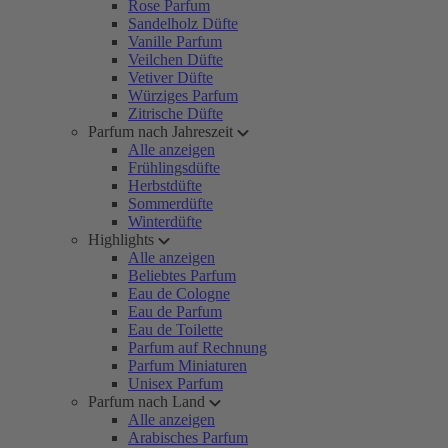
Rose Parfum
Sandelholz Düfte
Vanille Parfum
Veilchen Düfte
Vetiver Düfte
Würziges Parfum
Zitrische Düfte
Parfum nach Jahreszeit
Alle anzeigen
Frühlingsdüfte
Herbstdüfte
Sommerdüfte
Winterdüfte
Highlights
Alle anzeigen
Beliebtes Parfum
Eau de Cologne
Eau de Parfum
Eau de Toilette
Parfum auf Rechnung
Parfum Miniaturen
Unisex Parfum
Parfum nach Land
Alle anzeigen
Arabisches Parfum