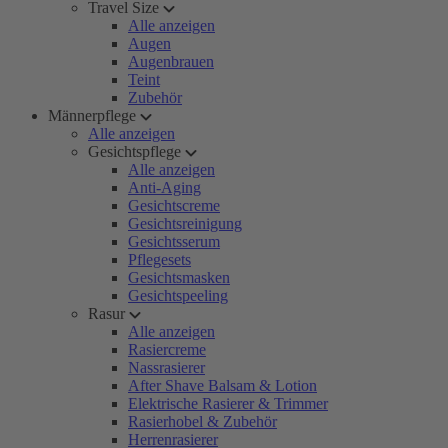
Travel Size
Alle anzeigen
Augen
Augenbrauen
Teint
Zubehör
Männerpflege
Alle anzeigen
Gesichtspflege
Alle anzeigen
Anti-Aging
Gesichtscreme
Gesichtsreinigung
Gesichtsserum
Pflegesets
Gesichtsmasken
Gesichtspeeling
Rasur
Alle anzeigen
Rasiercreme
Nassrasierer
After Shave Balsam & Lotion
Elektrische Rasierer & Trimmer
Rasierhobel & Zubehör
Herrenrasierer