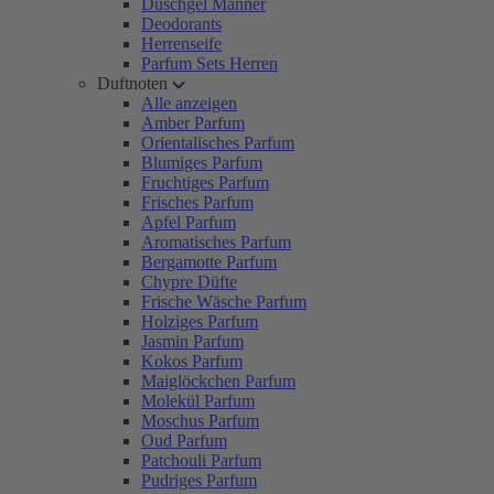
Duschgel Männer
Deodorants
Herrenseife
Parfum Sets Herren
Duftnoten
Alle anzeigen
Amber Parfum
Orientalisches Parfum
Blumiges Parfum
Fruchtiges Parfum
Frisches Parfum
Apfel Parfum
Aromatisches Parfum
Bergamotte Parfum
Chypre Düfte
Frische Wäsche Parfum
Holziges Parfum
Jasmin Parfum
Kokos Parfum
Maiglöckchen Parfum
Molekül Parfum
Moschus Parfum
Oud Parfum
Patchouli Parfum
Pudriges Parfum