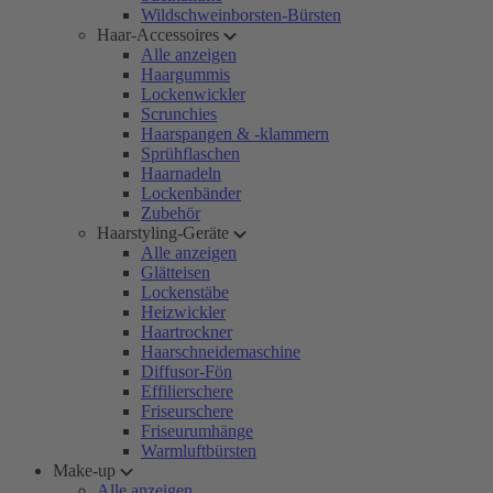
Wildschweinborsten-Bürsten
Haar-Accessoires
Alle anzeigen
Haargummis
Lockenwickler
Scrunchies
Haarspangen & -klammern
Sprühflaschen
Haarnadeln
Lockenbänder
Zubehör
Haarstyling-Geräte
Alle anzeigen
Glätteisen
Lockenstäbe
Heizwickler
Haartrockner
Haarschneidemaschine
Diffusor-Fön
Effilierschere
Friseurschere
Friseurumhänge
Warmluftbürsten
Make-up
Alle anzeigen