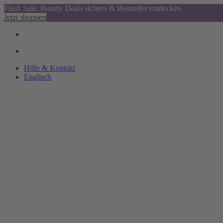
Flash Sale: Beauty Deals sichern & Bestseller entdecken
Jetzt shoppen
Hilfe & Kontakt
Englisch