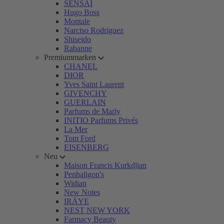
SENSAI
Hugo Boss
Montale
Narciso Rodriguez
Shiseido
Rabanne
Premiummarken
CHANEL
DIOR
Yves Saint Laurent
GIVENCHY
GUERLAIN
Parfums de Marly
INITIO Parfums Privés
La Mer
Tom Ford
EISENBERG
Neu
Maison Francis Kurkdjian
Penhaligon's
Widian
New Notes
IRÄYE
NEST NEW YORK
Farmacy Beauty