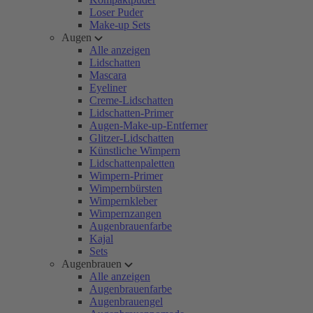
Loser Puder
Make-up Sets
Augen
Alle anzeigen
Lidschatten
Mascara
Eyeliner
Creme-Lidschatten
Lidschatten-Primer
Augen-Make-up-Entferner
Glitzer-Lidschatten
Künstliche Wimpern
Lidschattenpaletten
Wimpern-Primer
Wimpernbürsten
Wimpernkleber
Wimpernzangen
Augenbrauenfarbe
Kajal
Sets
Augenbrauen
Alle anzeigen
Augenbrauenfarbe
Augenbrauengel