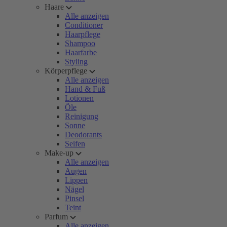
Haare
Alle anzeigen
Conditioner
Haarpflege
Shampoo
Haarfarbe
Styling
Körperpflege
Alle anzeigen
Hand & Fuß
Lotionen
Öle
Reinigung
Sonne
Deodorants
Seifen
Make-up
Alle anzeigen
Augen
Lippen
Nägel
Pinsel
Teint
Parfum
Alle anzeigen