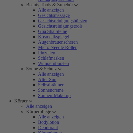
Beauty Tools & Zubehör
Alle anzeigen
Gesichtsmassage
Gesichtsreinigungsbürsten
Gesichtsreinigungstools
Gua Sha Steine
Kosmetikspiegel
Augenbrauenscheren
Micro Needle Roller
Pinzetten
Schlafmasken
Wimpernbürsten
Sonne & Schutz
Alle anzeigen
After Sun
Selbstbräuner
Sonnencreme
Sonnen-Make-up
Körper
Alle anzeigen
Körperpflege
Alle anzeigen
Bodylotion
Deodorant
Körperbutter