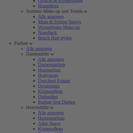
Gesicht & Körperpflege
Haarpflege
Sommer-Make-up und Trends
Alle anzeigen
Mists & Setting Sprays
Wasserfestes Make-up
Nagellack
Beach Hair stylen
Parfum
Alle anzeigen
Damendüfte
Alle anzeigen
Damenparfum
Haarparfum
Bodyspray
Duschgel Frauen
Deodorants
Körperpflege
Duftseifen
Parfum Sets Damen
Herrendüfte
Alle anzeigen
Herrenparfum
After Shave
Körperpflege