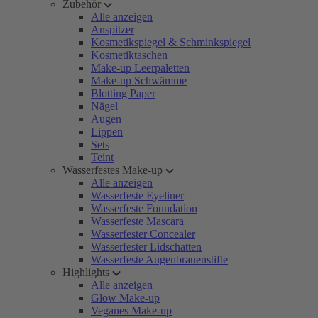
Zubehör
Alle anzeigen
Anspitzer
Kosmetikspiegel & Schminkspiegel
Kosmetiktaschen
Make-up Leerpaletten
Make-up Schwämme
Blotting Paper
Nägel
Augen
Lippen
Sets
Teint
Wasserfestes Make-up
Alle anzeigen
Wasserfeste Eyeliner
Wasserfeste Foundation
Wasserfeste Mascara
Wasserfester Concealer
Wasserfester Lidschatten
Wasserfeste Augenbrauenstifte
Highlights
Alle anzeigen
Glow Make-up
Veganes Make-up