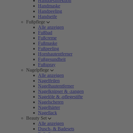
Handdesinfektion
Handmaske
Handpeeling
Handseife
Fußpflege
Alle anzeigen
Fußbad
Fußcreme
Fußmaske
Fußpeeling
Hornhautentferner
Fußgesundheit
Fußspray
Nagelpflege
Alle anzeigen
Nagelfeilen
Nagelhautentferner
Nagelknipser & -zangen
Nagelöle & -pflegestifte
Nagelscheren
Nagelhärter
Nagellack
Beauty Set
Alle anzeigen
Dusch- & Badesets