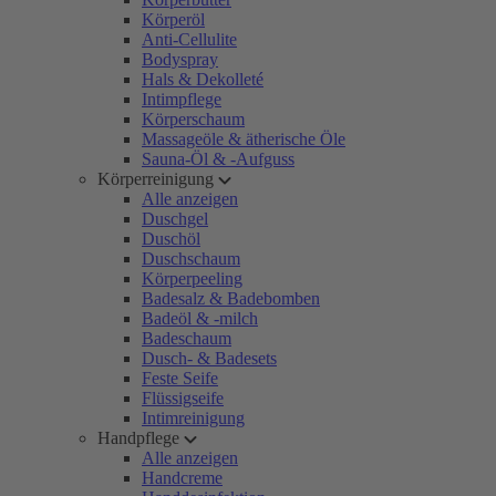
Körperöl
Anti-Cellulite
Bodyspray
Hals & Dekolleté
Intimpflege
Körperschaum
Massageöle & ätherische Öle
Sauna-Öl & -Aufguss
Körperreinigung
Alle anzeigen
Duschgel
Duschöl
Duschschaum
Körperpeeling
Badesalz & Badebomben
Badeöl & -milch
Badeschaum
Dusch- & Badesets
Feste Seife
Flüssigseife
Intimreinigung
Handpflege
Alle anzeigen
Handcreme