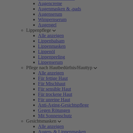
Augencreme
Augenmasken & -pads
Augenserum
Wimpernserum
Augengel
Lippenpflege
Alle anzeigen
Lippenbalsam
Lippenmasken
Lippenöl
Lippenpeeling
Lippenserum
Pflege nach Hautbedürfnis/Hauttyp
Alle anzeigen
Für fettige Haut
Für Mischhaut
Für sensible Haut
Für trockene Haut
Für unreine Haut
Anti-Aging-Gesichtspflege
Gegen Rötungen
Mit Sonnenschutz
Gesichtsmasken
Alle anzeigen
Augen- & Lippenmasken