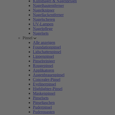
Kunstnägel & Nageldesign
Nagelhautentferner
Nagelknipser
Nagellackentferner
Nagelscheren
UV-Lampen
Nagelpflege
Nagelsets
Pinsel
Alle anzeigen
Foundationpinsel
Lidschattenpinsel
Lippenpinsel
Pinselreiniger
Rougepinsel
Applikatoren
Augenbrauenpinsel
Concealer-Pinsel
Eyelinerpinsel
Highlighter-Pinsel
Maskenpinsel
Pinselsets
Pinseltaschen
Puderpinsel
Puderquasten