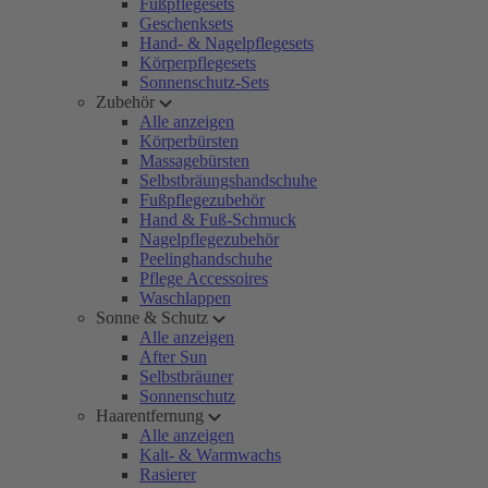
Fußpflegesets
Geschenksets
Hand- & Nagelpflegesets
Körperpflegesets
Sonnenschutz-Sets
Zubehör
Alle anzeigen
Körperbürsten
Massagebürsten
Selbstbräungshandschuhe
Fußpflegezubehör
Hand & Fuß-Schmuck
Nagelpflegezubehör
Peelinghandschuhe
Pflege Accessoires
Waschlappen
Sonne & Schutz
Alle anzeigen
After Sun
Selbstbräuner
Sonnenschutz
Haarentfernung
Alle anzeigen
Kalt- & Warmwachs
Rasierer