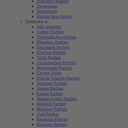
Duschgel Männer
Deodorants
Herrenseife
Parfum Sets Herren
Duftnoten
Alle anzeigen
Amber Parfum
Orientalisches Parfum
Blumiges Parfum
Fruchtiges Parfum
Frisches Parfum
Apfel Parfum
Aromatisches Parfum
Bergamotte Parfum
Chypre Düfte
Frische Wäsche Parfum
Holziges Parfum
Jasmin Parfum
Kokos Parfum
Maiglöckchen Parfum
Molekül Parfum
Moschus Parfum
Oud Parfum
Patchouli Parfum
Pudriges Parfum