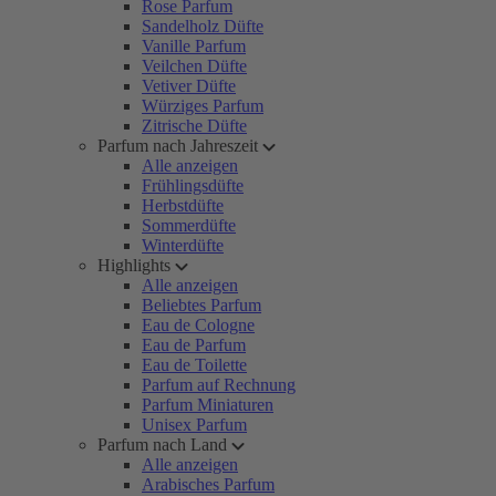
Rose Parfum
Sandelholz Düfte
Vanille Parfum
Veilchen Düfte
Vetiver Düfte
Würziges Parfum
Zitrische Düfte
Parfum nach Jahreszeit
Alle anzeigen
Frühlingsdüfte
Herbstdüfte
Sommerdüfte
Winterdüfte
Highlights
Alle anzeigen
Beliebtes Parfum
Eau de Cologne
Eau de Parfum
Eau de Toilette
Parfum auf Rechnung
Parfum Miniaturen
Unisex Parfum
Parfum nach Land
Alle anzeigen
Arabisches Parfum