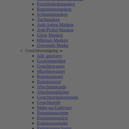
Feuchtigkeitsmasken
Reinigungsmasken
Schlammmasken
Tuchmasken
Anti-Aging-Masken
Anti-Pickel-Masken
Glow Masken
Mitesser-Masken
Overnight Maske
Gesichtsreinigung
Alle anzeigen
Gesichtspeeling
Gesichtswasser
Mizellenwasser
Reinigungsgel
Reinigungsöl
Abschminkpads
Abschminktücher
Gesichtsreinigungssets
Gesichtsseife
Make-up-Entferner
Reinigungscreme
Reinigungsmilch
Reinigungspuder
Reinigungsschaum