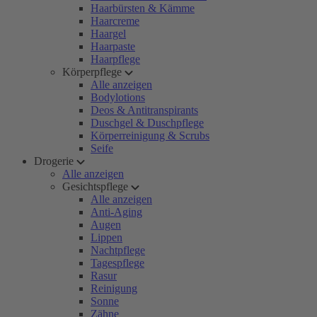
Haarbürsten & Kämme
Haarcreme
Haargel
Haarpaste
Haarpflege
Körperpflege
Alle anzeigen
Bodylotions
Deos & Antitranspirants
Duschgel & Duschpflege
Körperreinigung & Scrubs
Seife
Drogerie
Alle anzeigen
Gesichtspflege
Alle anzeigen
Anti-Aging
Augen
Lippen
Nachtpflege
Tagespflege
Rasur
Reinigung
Sonne
Zähne