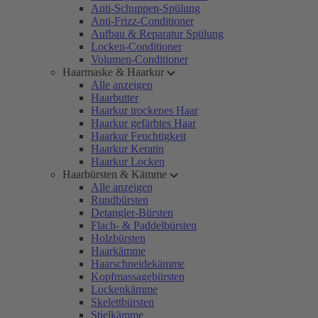
Anti-Schuppen-Spülung
Anti-Frizz-Conditioner
Aufbau & Reparatur Spülung
Locken-Conditioner
Volumen-Conditioner
Haarmaske & Haarkur
Alle anzeigen
Haarbutter
Haarkur trockenes Haar
Haarkur gefärbtes Haar
Haarkur Feuchtigkeit
Haarkur Keratin
Haarkur Locken
Haarbürsten & Kämme
Alle anzeigen
Rundbürsten
Detangler-Bürsten
Flach- & Paddelbürsten
Holzbürsten
Haarkämme
Haarschneidekämme
Kopfmassagebürsten
Lockenkämme
Skelettbürsten
Stielkämme