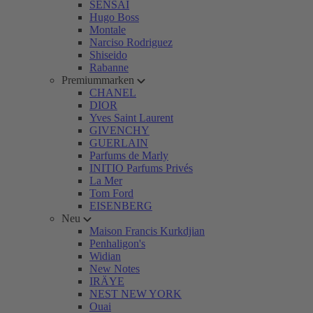
SENSAI
Hugo Boss
Montale
Narciso Rodriguez
Shiseido
Rabanne
Premiummarken
CHANEL
DIOR
Yves Saint Laurent
GIVENCHY
GUERLAIN
Parfums de Marly
INITIO Parfums Privés
La Mer
Tom Ford
EISENBERG
Neu
Maison Francis Kurkdjian
Penhaligon's
Widian
New Notes
IRÄYE
NEST NEW YORK
Ouai