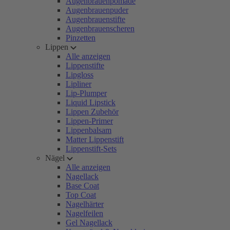
Augenbrauenpomade
Augenbrauenpuder
Augenbrauenstifte
Augenbrauenscheren
Pinzetten
Lippen
Alle anzeigen
Lippenstifte
Lipgloss
Lipliner
Lip-Plumper
Liquid Lipstick
Lippen Zubehör
Lippen-Primer
Lippenbalsam
Matter Lippenstift
Lippenstift-Sets
Nägel
Alle anzeigen
Nagellack
Base Coat
Top Coat
Nagelhärter
Nagelfeilen
Gel Nagellack