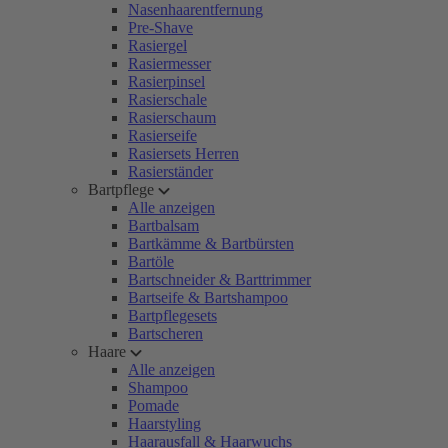
Nasenhaarentfernung
Pre-Shave
Rasiergel
Rasiermesser
Rasierpinsel
Rasierschale
Rasierschaum
Rasierseife
Rasiersets Herren
Rasierständer
Bartpflege
Alle anzeigen
Bartbalsam
Bartkämme & Bartbürsten
Bartöle
Bartschneider & Barttrimmer
Bartseife & Bartshampoo
Bartpflegesets
Bartscheren
Haare
Alle anzeigen
Shampoo
Pomade
Haarstyling
Haarausfall & Haarwuchs