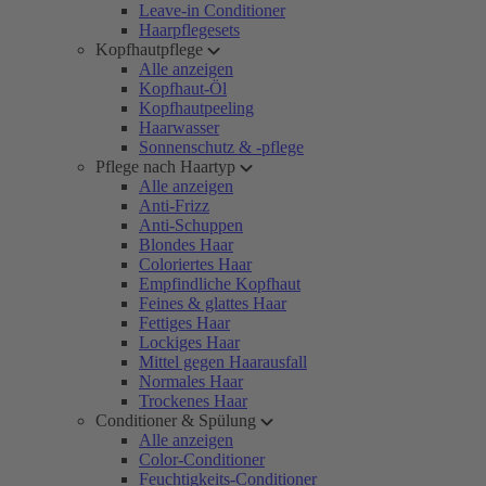
Leave-in Conditioner
Haarpflegesets
Kopfhautpflege
Alle anzeigen
Kopfhaut-Öl
Kopfhautpeeling
Haarwasser
Sonnenschutz & -pflege
Pflege nach Haartyp
Alle anzeigen
Anti-Frizz
Anti-Schuppen
Blondes Haar
Coloriertes Haar
Empfindliche Kopfhaut
Feines & glattes Haar
Fettiges Haar
Lockiges Haar
Mittel gegen Haarausfall
Normales Haar
Trockenes Haar
Conditioner & Spülung
Alle anzeigen
Color-Conditioner
Feuchtigkeits-Conditioner