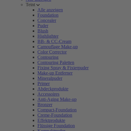
Teint
Alle anzeigen
Foundation
Concealer
Puder
Blush
Highlighter
BB- & CC-Cream
Camouflage Make-up
Color Corrector
Contouring
Contouring Paletten
Fixing Spray & Fixierpuder
Make-up Entferner
Mineralpuder
Primer
Abdeckprodukte
Accessoires
Anti-Aging Make-up
Bronzer
Compact-Foundation
Creme-Foundation
Effektprodukte
Flüssige Foundation
Kompaktpuder