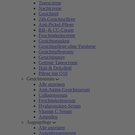
Tagescreme
Nachtcreme
Gesichtsöl
24h-Gesichtspflege
Anti-Pickel-Pflege
BB- & CC-Cream
Feuchtigkeitscreme
Gesichtsmasken
Gesichtspflege ohne Parabene
Gesichtspflegesets
Gesichtsspray
Getönte Tagescreme
Hals & Dekolleté
Pflege mit Q10
Gesichtsserum
Alle anzeigen
Anti-Aging-Gesichtsserum
Collagenserum
Feuchtigkeitsserum
Hyaluronsäure-Serum
Vitamin C Serum
Ampullen
Augenpflege
Alle anzeigen
Augenbrauenserum