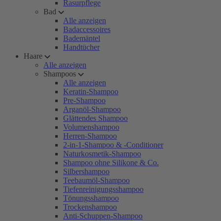
Rasurpflege
Bad
Alle anzeigen
Badaccessoires
Bademäntel
Handtücher
Haare
Alle anzeigen
Shampoos
Alle anzeigen
Keratin-Shampoo
Pre-Shampoo
Arganöl-Shampoo
Glättendes Shampoo
Volumenshampoo
Herren-Shampoo
2-in-1-Shampoo & -Conditioner
Naturkosmetik-Shampoo
Shampoo ohne Silikone & Co.
Silbershampoo
Teebaumöl-Shampoo
Tiefenreinigungsshampoo
Tönungsshampoo
Trockenshampoo
Anti-Schuppen-Shampoo