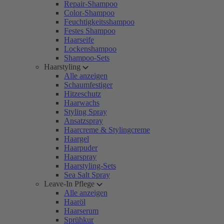
Repair-Shampoo
Color-Shampoo
Feuchtigkeitsshampoo
Festes Shampoo
Haarseife
Lockenshampoo
Shampoo-Sets
Haarstyling
Alle anzeigen
Schaumfestiger
Hitzeschutz
Haarwachs
Styling Spray
Ansatzspray
Haarcreme & Stylingcreme
Haargel
Haarpuder
Haarspray
Haarstyling-Sets
Sea Salt Spray
Leave-In Pflege
Alle anzeigen
Haaröl
Haarserum
Sprühkur