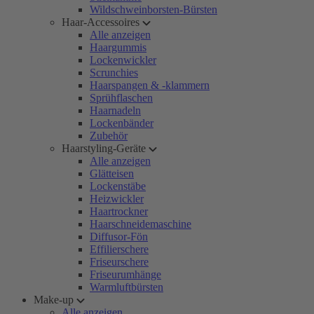
Wildschweinborsten-Bürsten
Haar-Accessoires
Alle anzeigen
Haargummis
Lockenwickler
Scrunchies
Haarspangen & -klammern
Sprühflaschen
Haarnadeln
Lockenbänder
Zubehör
Haarstyling-Geräte
Alle anzeigen
Glätteisen
Lockenstäbe
Heizwickler
Haartrockner
Haarschneidemaschine
Diffusor-Fön
Effilierschere
Friseurschere
Friseurumhänge
Warmluftbürsten
Make-up
Alle anzeigen