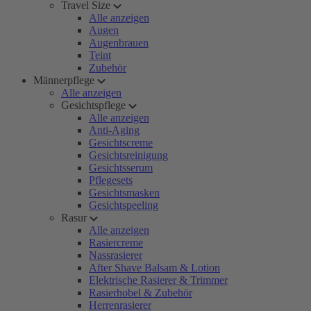
Travel Size
Alle anzeigen
Augen
Augenbrauen
Teint
Zubehör
Männerpflege
Alle anzeigen
Gesichtspflege
Alle anzeigen
Anti-Aging
Gesichtscreme
Gesichtsreinigung
Gesichtsserum
Pflegesets
Gesichtsmasken
Gesichtspeeling
Rasur
Alle anzeigen
Rasiercreme
Nassrasierer
After Shave Balsam & Lotion
Elektrische Rasierer & Trimmer
Rasierhobel & Zubehör
Herrenrasierer