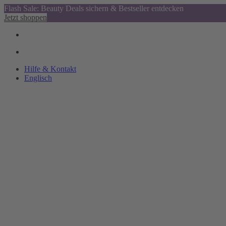
Flash Sale: Beauty Deals sichern & Bestseller entdecken
Jetzt shoppen
Hilfe & Kontakt
Englisch