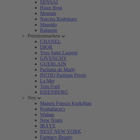
SENSAI
Hugo Boss
Montale
Narciso Rodriguez
Shiseido
Rabanne
Premiummarken
CHANEL
DIOR
Yves Saint Laurent
GIVENCHY
GUERLAIN
Parfums de Marly
INITIO Parfums Privés
La Mer
Tom Ford
EISENBERG
Neu
Maison Francis Kurkdjian
Penhaligon's
Widian
New Notes
IRÄYE
NEST NEW YORK
Farmacy Beauty