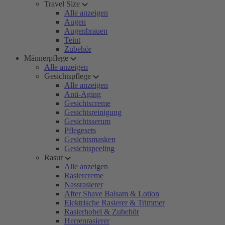
Travel Size
Alle anzeigen
Augen
Augenbrauen
Teint
Zubehör
Männerpflege
Alle anzeigen
Gesichtspflege
Alle anzeigen
Anti-Aging
Gesichtscreme
Gesichtsreinigung
Gesichtsserum
Pflegesets
Gesichtsmasken
Gesichtspeeling
Rasur
Alle anzeigen
Rasiercreme
Nassrasierer
After Shave Balsam & Lotion
Elektrische Rasierer & Trimmer
Rasierhobel & Zubehör
Herrenrasierer