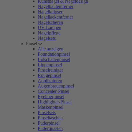
Kunstnägel & Nageldesign
Nagelhautentferner
Nagelknipser
Nagellackentferner
Nagelscheren
UV-Lampen
Nagelpflege
Nagelsets
Pinsel
Alle anzeigen
Foundationpinsel
Lidschattenpinsel
Lippenpinsel
Pinselreiniger
Rougepinsel
Applikatoren
Augenbrauenpinsel
Concealer-Pinsel
Eyelinerpinsel
Highlighter-Pinsel
Maskenpinsel
Pinselsets
Pinseltaschen
Puderpinsel
Puderquasten