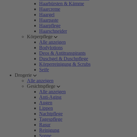
Haarbürsten & Kämme
Haarcreme
Haargel
Haarpaste
Haarpflege
Haarschneider
Körperpflege
Alle anzeigen
Bodylotions
Deos & Antitranspirants
Duschgel & Duschpflege
Körperreinigung & Scrubs
Seife
Drogerie
Alle anzeigen
Gesichtspflege
Alle anzeigen
Anti-Aging
Augen
Lippen
Nachtpflege
Tagespflege
Rasur
Reinigung
Sonne