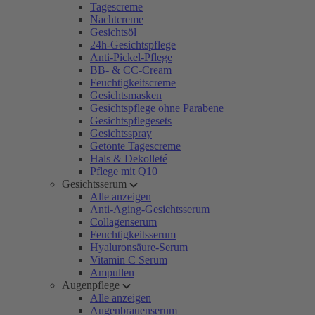
Tagescreme
Nachtcreme
Gesichtsöl
24h-Gesichtspflege
Anti-Pickel-Pflege
BB- & CC-Cream
Feuchtigkeitscreme
Gesichtsmasken
Gesichtspflege ohne Parabene
Gesichtspflegesets
Gesichtsspray
Getönte Tagescreme
Hals & Dekolleté
Pflege mit Q10
Gesichtsserum
Alle anzeigen
Anti-Aging-Gesichtsserum
Collagenserum
Feuchtigkeitsserum
Hyaluronsäure-Serum
Vitamin C Serum
Ampullen
Augenpflege
Alle anzeigen
Augenbrauenserum