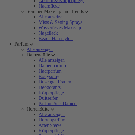
Gesicht & Körperpflege
Haarpflege
Sommer-Make-up und Trends
Alle anzeigen
Mists & Setting Sprays
Wasserfestes Make-up
Nagellack
Beach Hair stylen
Parfum
Alle anzeigen
Damendüfte
Alle anzeigen
Damenparfum
Haarparfum
Bodyspray
Duschgel Frauen
Deodorants
Körperpflege
Duftseifen
Parfum Sets Damen
Herrendüfte
Alle anzeigen
Herrenparfum
After Shave
Körperpflege