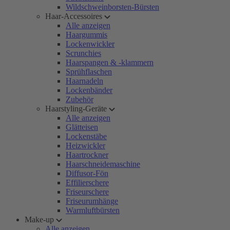
Wildschweinborsten-Bürsten
Haar-Accessoires
Alle anzeigen
Haargummis
Lockenwickler
Scrunchies
Haarspangen & -klammern
Sprühflaschen
Haarnadeln
Lockenbänder
Zubehör
Haarstyling-Geräte
Alle anzeigen
Glätteisen
Lockenstäbe
Heizwickler
Haartrockner
Haarschneidemaschine
Diffusor-Fön
Effilierschere
Friseurschere
Friseurumhänge
Warmluftbürsten
Make-up
Alle anzeigen