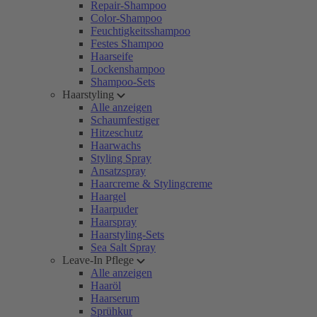
Repair-Shampoo
Color-Shampoo
Feuchtigkeitsshampoo
Festes Shampoo
Haarseife
Lockenshampoo
Shampoo-Sets
Haarstyling
Alle anzeigen
Schaumfestiger
Hitzeschutz
Haarwachs
Styling Spray
Ansatzspray
Haarcreme & Stylingcreme
Haargel
Haarpuder
Haarspray
Haarstyling-Sets
Sea Salt Spray
Leave-In Pflege
Alle anzeigen
Haaröl
Haarserum
Sprühkur