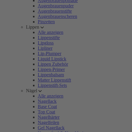
Augenbrauenpomade
Augenbrauenpuder
Augenbrauenstifte
Augenbrauenscheren
Pinzetten
Lippen
Alle anzeigen
Lippenstifte
Lipgloss
Lipliner
Lip-Plumper
Liquid Lipstick
Lippen Zubehör
Lippen-Primer
Lippenbalsam
Matter Lippenstift
Lippenstift-Sets
Nägel
Alle anzeigen
Nagellack
Base Coat
Top Coat
Nagelhärter
Nagelfeilen
Gel Nagellack