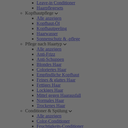
Leave-in Conditioner
Haarpflegesets
Kopfhautpflege
Alle anzeigen
Kopfhaut-Öl
Kopfhautpeeling
Haarwasser
Sonnenschutz & -pflege
Pflege nach Haartyp
Alle anzeigen
Anti-Frizz
Anti-Schuppen
Blondes Haar
Coloriertes Haar
Empfindliche Kopfhaut
Feines & glattes Haar
Fettiges Haar
Lockiges Haar
Mittel gegen Haarausfall
Normales Haar
Trockenes Haar
Conditioner & Spülung
Alle anzeigen
Color-Conditioner
Feuchtigkeits-Conditioner