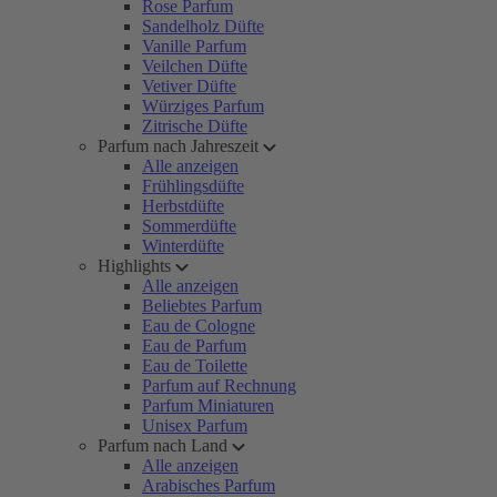
Rose Parfum
Sandelholz Düfte
Vanille Parfum
Veilchen Düfte
Vetiver Düfte
Würziges Parfum
Zitrische Düfte
Parfum nach Jahreszeit
Alle anzeigen
Frühlingsdüfte
Herbstdüfte
Sommerdüfte
Winterdüfte
Highlights
Alle anzeigen
Beliebtes Parfum
Eau de Cologne
Eau de Parfum
Eau de Toilette
Parfum auf Rechnung
Parfum Miniaturen
Unisex Parfum
Parfum nach Land
Alle anzeigen
Arabisches Parfum