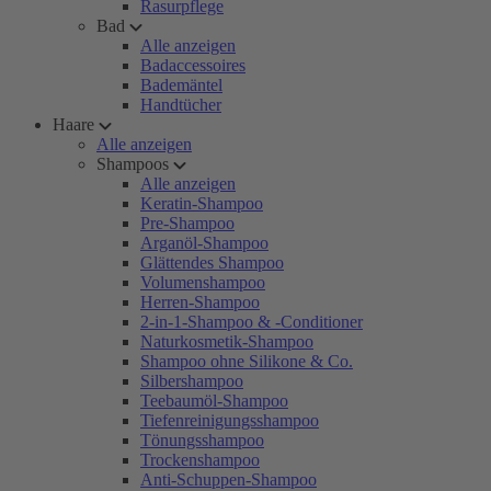
Rasurpflege
Bad
Alle anzeigen
Badaccessoires
Bademäntel
Handtücher
Haare
Alle anzeigen
Shampoos
Alle anzeigen
Keratin-Shampoo
Pre-Shampoo
Arganöl-Shampoo
Glättendes Shampoo
Volumenshampoo
Herren-Shampoo
2-in-1-Shampoo & -Conditioner
Naturkosmetik-Shampoo
Shampoo ohne Silikone & Co.
Silbershampoo
Teebaumöl-Shampoo
Tiefenreinigungsshampoo
Tönungsshampoo
Trockenshampoo
Anti-Schuppen-Shampoo