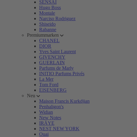
SENSAI
Hugo Boss
Montale
Narciso Rodriguez
Shiseido
Rabanne
Premiummarken
CHANEL
DIOR
Yves Saint Laurent
GIVENCHY
GUERLAIN
Parfums de Marly
INITIO Parfums Privés
La Mer
Tom Ford
EISENBERG
Neu
Maison Francis Kurkdjian
Penhaligon's
Widian
New Notes
IRÄYE
NEST NEW YORK
Ouai