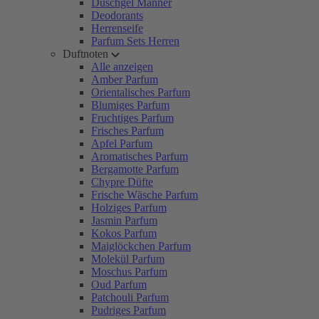
Duschgel Männer
Deodorants
Herrenseife
Parfum Sets Herren
Duftnoten
Alle anzeigen
Amber Parfum
Orientalisches Parfum
Blumiges Parfum
Fruchtiges Parfum
Frisches Parfum
Apfel Parfum
Aromatisches Parfum
Bergamotte Parfum
Chypre Düfte
Frische Wäsche Parfum
Holziges Parfum
Jasmin Parfum
Kokos Parfum
Maiglöckchen Parfum
Molekül Parfum
Moschus Parfum
Oud Parfum
Patchouli Parfum
Pudriges Parfum