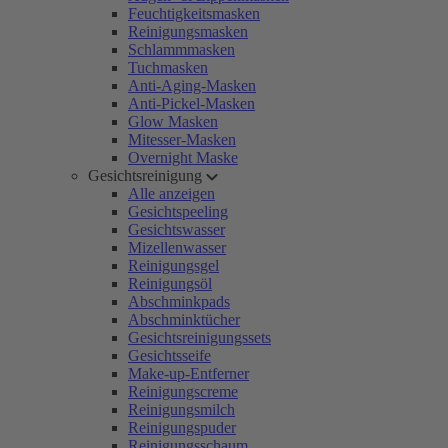
Feuchtigkeitsmasken
Reinigungsmasken
Schlammmasken
Tuchmasken
Anti-Aging-Masken
Anti-Pickel-Masken
Glow Masken
Mitesser-Masken
Overnight Maske
Gesichtsreinigung
Alle anzeigen
Gesichtspeeling
Gesichtswasser
Mizellenwasser
Reinigungsgel
Reinigungsöl
Abschminkpads
Abschminktücher
Gesichtsreinigungssets
Gesichtsseife
Make-up-Entferner
Reinigungscreme
Reinigungsmilch
Reinigungspuder
Reinigungsschaum