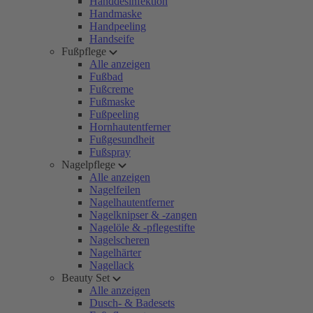
Handdesinfektion
Handmaske
Handpeeling
Handseife
Fußpflege
Alle anzeigen
Fußbad
Fußcreme
Fußmaske
Fußpeeling
Hornhautentferner
Fußgesundheit
Fußspray
Nagelpflege
Alle anzeigen
Nagelfeilen
Nagelhautentferner
Nagelknipser & -zangen
Nagelöle & -pflegestifte
Nagelscheren
Nagelhärter
Nagellack
Beauty Set
Alle anzeigen
Dusch- & Badesets