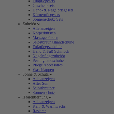
Fußpflegesets
Geschenksets
Hand- & Nagelpflegesets
Körperpflegesets
Sonnenschutz-Sets
Zubehör
Alle anzeigen
Körperbürsten
Massagebürsten
Selbstbräungshandschuhe
Fußpflegezubehör
Hand & Fuß-Schmuck
Nagelpflegezubehör
Peelinghandschuhe
Pflege Accessoires
Waschlappen
Sonne & Schutz
Alle anzeigen
After Sun
Selbstbräuner
Sonnenschutz
Haarentfernung
Alle anzeigen
Kalt- & Warmwachs
Rasierer