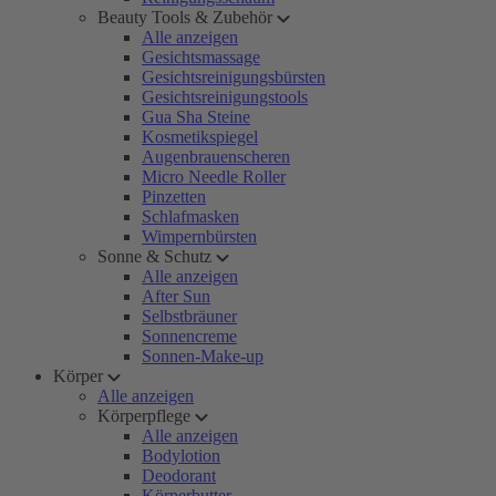
Beauty Tools & Zubehör
Alle anzeigen
Gesichtsmassage
Gesichtsreinigungsbürsten
Gesichtsreinigungstools
Gua Sha Steine
Kosmetikspiegel
Augenbrauenscheren
Micro Needle Roller
Pinzetten
Schlafmasken
Wimpernbürsten
Sonne & Schutz
Alle anzeigen
After Sun
Selbstbräuner
Sonnencreme
Sonnen-Make-up
Körper
Alle anzeigen
Körperpflege
Alle anzeigen
Bodylotion
Deodorant
Körperbutter