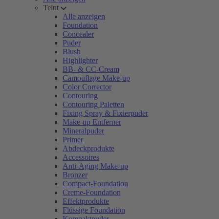
Teint
Alle anzeigen
Foundation
Concealer
Puder
Blush
Highlighter
BB- & CC-Cream
Camouflage Make-up
Color Corrector
Contouring
Contouring Paletten
Fixing Spray & Fixierpuder
Make-up Entferner
Mineralpuder
Primer
Abdeckprodukte
Accessoires
Anti-Aging Make-up
Bronzer
Compact-Foundation
Creme-Foundation
Effektprodukte
Flüssige Foundation
Kompaktpuder