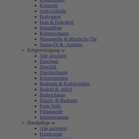
Körperöl
Anti-Cellulite
Bodyspray
Hals & Dekolleté
Intimpflege
Körperschaum
Massageöle & ätherische Öle
Sauna-Öl & -Aufguss
Körperreinigung
Alle anzeigen
Duschgel
Duschöl
Duschschaum
Körperpeeling
Badesalz & Badebomben
Badeöl & -milch
Badeschaum
Dusch- & Badesets
Feste Seife
Flüssigseife
Intimreinigung
Handpflege
Alle anzeigen
Handcreme