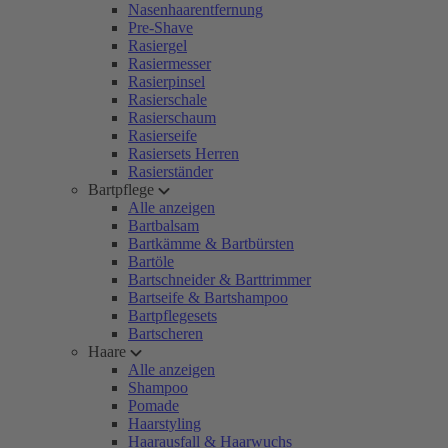
Nasenhaarentfernung
Pre-Shave
Rasiergel
Rasiermesser
Rasierpinsel
Rasierschale
Rasierschaum
Rasierseife
Rasiersets Herren
Rasierständer
Bartpflege
Alle anzeigen
Bartbalsam
Bartkämme & Bartbürsten
Bartöle
Bartschneider & Barttrimmer
Bartseife & Bartshampoo
Bartpflegesets
Bartscheren
Haare
Alle anzeigen
Shampoo
Pomade
Haarstyling
Haarausfall & Haarwuchs