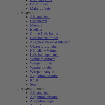
Loser Puder
Make-up Sets
Augen
Alle anzeigen
Lidschatten
Mascara
Eyeliner
Creme-Lidschatten
Lidschatten-Primer
Augen-Make-up-Entferner
Glitzer-Lidschatten
Künstliche Wimpern
Lidschattenpaletten
Wimpern-Primer
Wimpernbürsten
Wimpernkleber
Wimpernzangen
Augenbrauenfarbe
Kajal
Sets
Augenbrauen
Alle anzeigen
Augenbrauenfarbe
Augenbrauengel