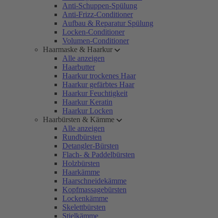
Anti-Schuppen-Spülung
Anti-Frizz-Conditioner
Aufbau & Reparatur Spülung
Locken-Conditioner
Volumen-Conditioner
Haarmaske & Haarkur
Alle anzeigen
Haarbutter
Haarkur trockenes Haar
Haarkur gefärbtes Haar
Haarkur Feuchtigkeit
Haarkur Keratin
Haarkur Locken
Haarbürsten & Kämme
Alle anzeigen
Rundbürsten
Detangler-Bürsten
Flach- & Paddelbürsten
Holzbürsten
Haarkämme
Haarschneidekämme
Kopfmassagebürsten
Lockenkämme
Skelettbürsten
Stielkämme