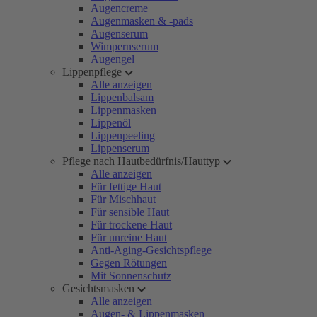
Augencreme
Augenmasken & -pads
Augenserum
Wimpernserum
Augengel
Lippenpflege
Alle anzeigen
Lippenbalsam
Lippenmasken
Lippenöl
Lippenpeeling
Lippenserum
Pflege nach Hautbedürfnis/Hauttyp
Alle anzeigen
Für fettige Haut
Für Mischhaut
Für sensible Haut
Für trockene Haut
Für unreine Haut
Anti-Aging-Gesichtspflege
Gegen Rötungen
Mit Sonnenschutz
Gesichtsmasken
Alle anzeigen
Augen- & Lippenmasken