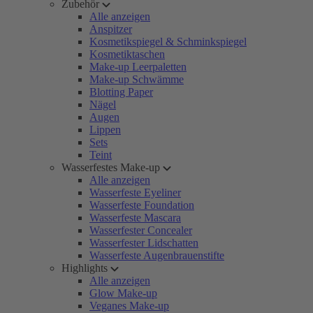
Zubehör
Alle anzeigen
Anspitzer
Kosmetikspiegel & Schminkspiegel
Kosmetiktaschen
Make-up Leerpaletten
Make-up Schwämme
Blotting Paper
Nägel
Augen
Lippen
Sets
Teint
Wasserfestes Make-up
Alle anzeigen
Wasserfeste Eyeliner
Wasserfeste Foundation
Wasserfeste Mascara
Wasserfester Concealer
Wasserfester Lidschatten
Wasserfeste Augenbrauenstifte
Highlights
Alle anzeigen
Glow Make-up
Veganes Make-up