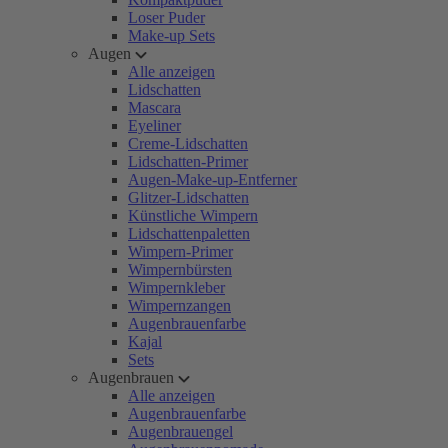
Loser Puder
Make-up Sets
Augen
Alle anzeigen
Lidschatten
Mascara
Eyeliner
Creme-Lidschatten
Lidschatten-Primer
Augen-Make-up-Entferner
Glitzer-Lidschatten
Künstliche Wimpern
Lidschattenpaletten
Wimpern-Primer
Wimpernbürsten
Wimpernkleber
Wimpernzangen
Augenbrauenfarbe
Kajal
Sets
Augenbrauen
Alle anzeigen
Augenbrauenfarbe
Augenbrauengel