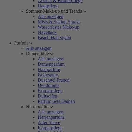
Gesicht & Körperpflege
Haarpflege
Sommer-Make-up und Trends
Alle anzeigen
Mists & Setting Sprays
Wasserfestes Make-up
Nagellack
Beach Hair stylen
Parfum
Alle anzeigen
Damendüfte
Alle anzeigen
Damenparfum
Haarparfum
Bodyspray
Duschgel Frauen
Deodorants
Körperpflege
Duftseifen
Parfum Sets Damen
Herrendüfte
Alle anzeigen
Herrenparfum
After Shave
Körperpflege