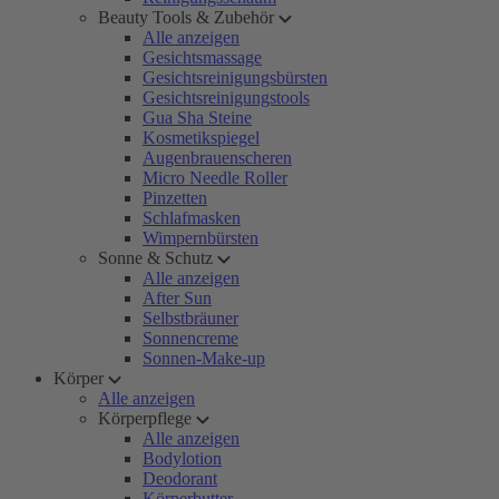
Beauty Tools & Zubehör
Alle anzeigen
Gesichtsmassage
Gesichtsreinigungsbürsten
Gesichtsreinigungstools
Gua Sha Steine
Kosmetikspiegel
Augenbrauenscheren
Micro Needle Roller
Pinzetten
Schlafmasken
Wimpernbürsten
Sonne & Schutz
Alle anzeigen
After Sun
Selbstbräuner
Sonnencreme
Sonnen-Make-up
Körper
Alle anzeigen
Körperpflege
Alle anzeigen
Bodylotion
Deodorant
Körperbutter