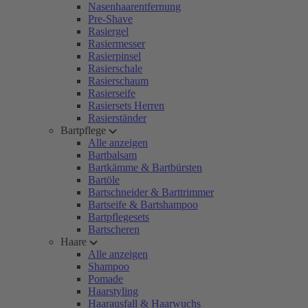
Nasenhaarentfernung
Pre-Shave
Rasiergel
Rasiermesser
Rasierpinsel
Rasierschale
Rasierschaum
Rasierseife
Rasiersets Herren
Rasierständer
Bartpflege
Alle anzeigen
Bartbalsam
Bartkämme & Bartbürsten
Bartöle
Bartschneider & Barttrimmer
Bartseife & Bartshampoo
Bartpflegesets
Bartscheren
Haare
Alle anzeigen
Shampoo
Pomade
Haarstyling
Haarausfall & Haarwuchs