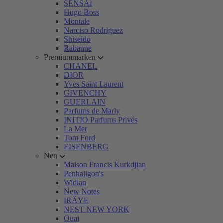
SENSAI
Hugo Boss
Montale
Narciso Rodriguez
Shiseido
Rabanne
Premiummarken
CHANEL
DIOR
Yves Saint Laurent
GIVENCHY
GUERLAIN
Parfums de Marly
INITIO Parfums Privés
La Mer
Tom Ford
EISENBERG
Neu
Maison Francis Kurkdjian
Penhaligon's
Widian
New Notes
IRÄYE
NEST NEW YORK
Ouai