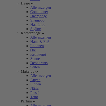
Haare
Alle anzeigen
Conditioner
Haarpflege
Shampoo
Haarfarbe
Styling
Körperpflege
Alle anzeigen
Hand & Fuß
Lotionen
Öle
Reinigung
Sonne
Deodorants
Seifen
Make-up
Alle anzeigen
Augen
Lippen
Nägel
Pinsel
Teint
Parfum
Alle anzeigen