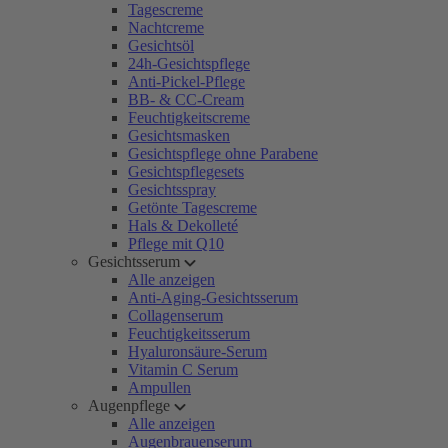
Tagescreme
Nachtcreme
Gesichtsöl
24h-Gesichtspflege
Anti-Pickel-Pflege
BB- & CC-Cream
Feuchtigkeitscreme
Gesichtsmasken
Gesichtspflege ohne Parabene
Gesichtspflegesets
Gesichtsspray
Getönte Tagescreme
Hals & Dekolleté
Pflege mit Q10
Gesichtsserum
Alle anzeigen
Anti-Aging-Gesichtsserum
Collagenserum
Feuchtigkeitsserum
Hyaluronsäure-Serum
Vitamin C Serum
Ampullen
Augenpflege
Alle anzeigen
Augenbrauenserum