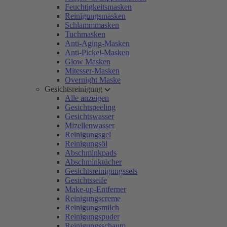
Feuchtigkeitsmasken
Reinigungsmasken
Schlammmasken
Tuchmasken
Anti-Aging-Masken
Anti-Pickel-Masken
Glow Masken
Mitesser-Masken
Overnight Maske
Gesichtsreinigung
Alle anzeigen
Gesichtspeeling
Gesichtswasser
Mizellenwasser
Reinigungsgel
Reinigungsöl
Abschminkpads
Abschminktücher
Gesichtsreinigungssets
Gesichtsseife
Make-up-Entferner
Reinigungscreme
Reinigungsmilch
Reinigungspuder
Reinigungsschaum