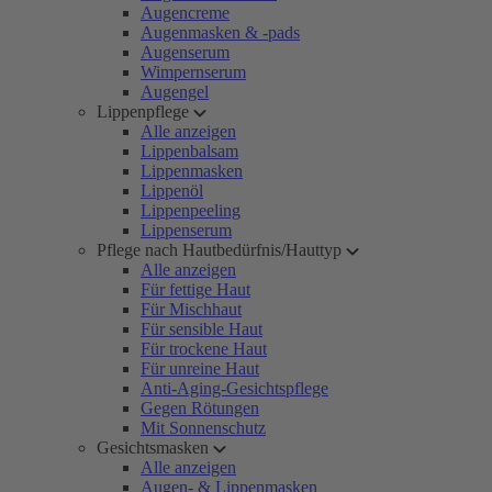
Augencreme
Augenmasken & -pads
Augenserum
Wimpernserum
Augengel
Lippenpflege
Alle anzeigen
Lippenbalsam
Lippenmasken
Lippenöl
Lippenpeeling
Lippenserum
Pflege nach Hautbedürfnis/Hauttyp
Alle anzeigen
Für fettige Haut
Für Mischhaut
Für sensible Haut
Für trockene Haut
Für unreine Haut
Anti-Aging-Gesichtspflege
Gegen Rötungen
Mit Sonnenschutz
Gesichtsmasken
Alle anzeigen
Augen- & Lippenmasken