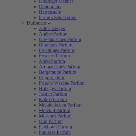
Duschgel Männer
Deodorants
Herrenseife
Parfum Sets Herren
Duftnoten
Alle anzeigen
Amber Parfum
Orientalisches Parfum
Blumiges Parfum
Fruchtiges Parfum
Frisches Parfum
Apfel Parfum
Aromatisches Parfum
Bergamotte Parfum
Chypre Düfte
Frische Wäsche Parfum
Holziges Parfum
Jasmin Parfum
Kokos Parfum
Maiglöckchen Parfum
Molekül Parfum
Moschus Parfum
Oud Parfum
Patchouli Parfum
Pudriges Parfum