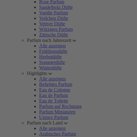
Rose Parfum
Sandelholz Düfte
Vanille Parfum
Veilchen Düfte
Vetiver Düfte
Würziges Parfum
Zitrische Düfte
Parfum nach Jahreszeit
Alle anzeigen
Frühlingsdüfte
Herbstdüfte
Sommerdüfte
Winterdüfte
Highlights
Alle anzeigen
Beliebtes Parfum
Eau de Cologne
Eau de Parfum
Eau de Toilette
Parfum auf Rechnung
Parfum Miniaturen
Unisex Parfum
Parfum nach Land
Alle anzeigen
Arabisches Parfum