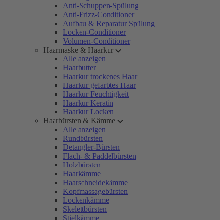
Anti-Schuppen-Spülung
Anti-Frizz-Conditioner
Aufbau & Reparatur Spülung
Locken-Conditioner
Volumen-Conditioner
Haarmaske & Haarkur
Alle anzeigen
Haarbutter
Haarkur trockenes Haar
Haarkur gefärbtes Haar
Haarkur Feuchtigkeit
Haarkur Keratin
Haarkur Locken
Haarbürsten & Kämme
Alle anzeigen
Rundbürsten
Detangler-Bürsten
Flach- & Paddelbürsten
Holzbürsten
Haarkämme
Haarschneidekämme
Kopfmassagebürsten
Lockenkämme
Skelettbürsten
Stielkämme