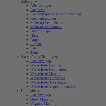
Zubehör
Alle anzeigen
Anspitzer
Kosmetikspiegel & Schminkspiegel
Kosmetiktaschen
Make-up Leerpaletten
Make-up Schwämme
Blotting Paper
Nägel
Augen
Lippen
Sets
Teint
Wasserfestes Make-up
Alle anzeigen
Wasserfeste Eyeliner
Wasserfeste Foundation
Wasserfeste Mascara
Wasserfester Concealer
Wasserfester Lidschatten
Wasserfeste Augenbrauenstifte
Highlights
Alle anzeigen
Glow Make-up
Veganes Make-up