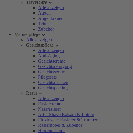
Travel Size
Alle anzeigen
Augen
Augenbrauen
Teint
Zubehör
Männerpflege
Alle anzeigen
Gesichtspflege
Alle anzeigen
Anti-Aging
Gesichtscreme
Gesichtsreinigung
Gesichtsserum
Pflegesets
Gesichtsmasken
Gesichtspeeling
Rasur
Alle anzeigen
Rasiercreme
Nassrasierer
After Shave Balsam & Lotion
Elektrische Rasierer & Trimmer
Rasierhobel & Zubehör
Herrenrasierer