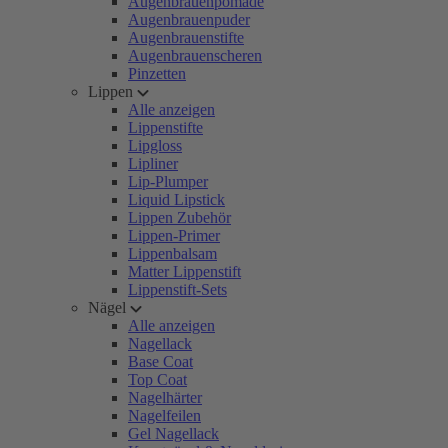
Augenbrauenpomade
Augenbrauenpuder
Augenbrauenstifte
Augenbrauenscheren
Pinzetten
Lippen
Alle anzeigen
Lippenstifte
Lipgloss
Lipliner
Lip-Plumper
Liquid Lipstick
Lippen Zubehör
Lippen-Primer
Lippenbalsam
Matter Lippenstift
Lippenstift-Sets
Nägel
Alle anzeigen
Nagellack
Base Coat
Top Coat
Nagelhärter
Nagelfeilen
Gel Nagellack