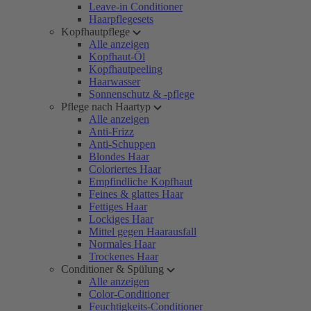
Leave-in Conditioner
Haarpflegesets
Kopfhautpflege
Alle anzeigen
Kopfhaut-Öl
Kopfhautpeeling
Haarwasser
Sonnenschutz & -pflege
Pflege nach Haartyp
Alle anzeigen
Anti-Frizz
Anti-Schuppen
Blondes Haar
Coloriertes Haar
Empfindliche Kopfhaut
Feines & glattes Haar
Fettiges Haar
Lockiges Haar
Mittel gegen Haarausfall
Normales Haar
Trockenes Haar
Conditioner & Spülung
Alle anzeigen
Color-Conditioner
Feuchtigkeits-Conditioner