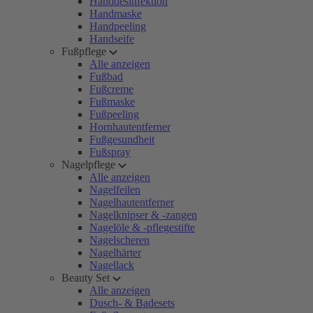
Handdesinfektion
Handmaske
Handpeeling
Handseife
Fußpflege
Alle anzeigen
Fußbad
Fußcreme
Fußmaske
Fußpeeling
Hornhautentferner
Fußgesundheit
Fußspray
Nagelpflege
Alle anzeigen
Nagelfeilen
Nagelhautentferner
Nagelknipser & -zangen
Nagelöle & -pflegestifte
Nagelscheren
Nagelhärter
Nagellack
Beauty Set
Alle anzeigen
Dusch- & Badesets