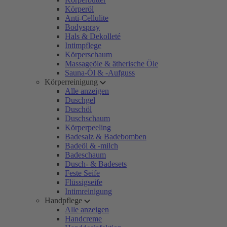
Körperöl
Anti-Cellulite
Bodyspray
Hals & Dekolleté
Intimpflege
Körperschaum
Massageöle & ätherische Öle
Sauna-Öl & -Aufguss
Körperreinigung
Alle anzeigen
Duschgel
Duschöl
Duschschaum
Körperpeeling
Badesalz & Badebomben
Badeöl & -milch
Badeschaum
Dusch- & Badesets
Feste Seife
Flüssigseife
Intimreinigung
Handpflege
Alle anzeigen
Handcreme