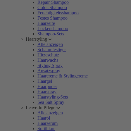
Repair-Shampoo
Color-Shampoo
Feuchtigkeitsshampoo
Festes Shampoo
Haarseife
Lockenshampoo
Shampoo-Sets
Haarstyling
Alle anzeigen
Schaumfestiger
Hitzeschutz
Haarwachs
Styling Spray
Ansatzspray
Haarcreme & Stylingcreme
Haargel
Haarpuder
Haarspray
Haarstyling-Sets
Sea Salt Spray
Leave-In Pflege
Alle anzeigen
Haaröl
Haarserum
Sprühkur