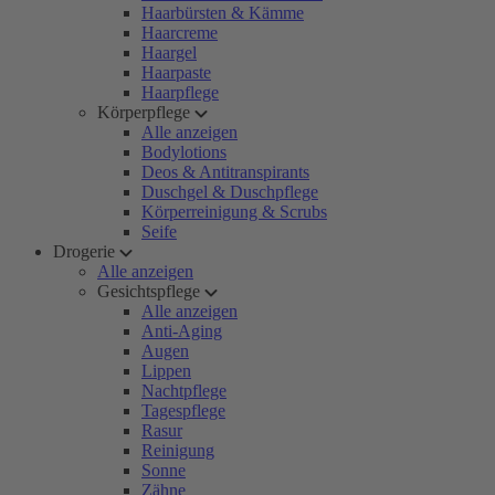
Haarbürsten & Kämme
Haarcreme
Haargel
Haarpaste
Haarpflege
Körperpflege
Alle anzeigen
Bodylotions
Deos & Antitranspirants
Duschgel & Duschpflege
Körperreinigung & Scrubs
Seife
Drogerie
Alle anzeigen
Gesichtspflege
Alle anzeigen
Anti-Aging
Augen
Lippen
Nachtpflege
Tagespflege
Rasur
Reinigung
Sonne
Zähne