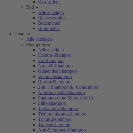
Rasurpflege
Bad
Alle anzeigen
Badaccessoires
Bademäntel
Handtücher
Haare
Alle anzeigen
Shampoos
Alle anzeigen
Keratin-Shampoo
Pre-Shampoo
Arganöl-Shampoo
Glättendes Shampoo
Volumenshampoo
Herren-Shampoo
2-in-1-Shampoo & -Conditioner
Naturkosmetik-Shampoo
Shampoo ohne Silikone & Co.
Silbershampoo
Teebaumöl-Shampoo
Tiefenreinigungsshampoo
Tönungsshampoo
Trockenshampoo
Anti-Schuppen-Shampoo