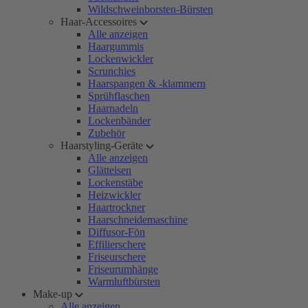
Wildschweinborsten-Bürsten
Haar-Accessoires
Alle anzeigen
Haargummis
Lockenwickler
Scrunchies
Haarspangen & -klammern
Sprühflaschen
Haarnadeln
Lockenbänder
Zubehör
Haarstyling-Geräte
Alle anzeigen
Glätteisen
Lockenstäbe
Heizwickler
Haartrockner
Haarschneidemaschine
Diffusor-Fön
Effilierschere
Friseurschere
Friseurumhänge
Warmluftbürsten
Make-up
Alle anzeigen