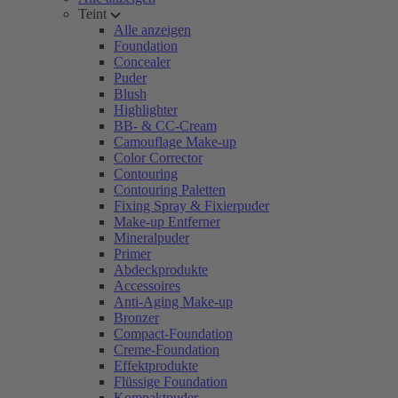
Teint
Alle anzeigen
Foundation
Concealer
Puder
Blush
Highlighter
BB- & CC-Cream
Camouflage Make-up
Color Corrector
Contouring
Contouring Paletten
Fixing Spray & Fixierpuder
Make-up Entferner
Mineralpuder
Primer
Abdeckprodukte
Accessoires
Anti-Aging Make-up
Bronzer
Compact-Foundation
Creme-Foundation
Effektprodukte
Flüssige Foundation
Kompaktpuder