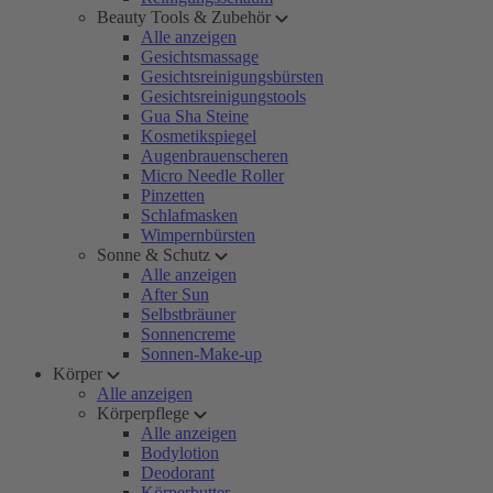
Beauty Tools & Zubehör
Alle anzeigen
Gesichtsmassage
Gesichtsreinigungsbürsten
Gesichtsreinigungstools
Gua Sha Steine
Kosmetikspiegel
Augenbrauenscheren
Micro Needle Roller
Pinzetten
Schlafmasken
Wimpernbürsten
Sonne & Schutz
Alle anzeigen
After Sun
Selbstbräuner
Sonnencreme
Sonnen-Make-up
Körper
Alle anzeigen
Körperpflege
Alle anzeigen
Bodylotion
Deodorant
Körperbutter