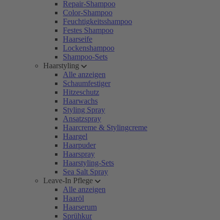
Repair-Shampoo
Color-Shampoo
Feuchtigkeitsshampoo
Festes Shampoo
Haarseife
Lockenshampoo
Shampoo-Sets
Haarstyling
Alle anzeigen
Schaumfestiger
Hitzeschutz
Haarwachs
Styling Spray
Ansatzspray
Haarcreme & Stylingcreme
Haargel
Haarpuder
Haarspray
Haarstyling-Sets
Sea Salt Spray
Leave-In Pflege
Alle anzeigen
Haaröl
Haarserum
Sprühkur