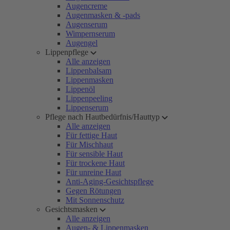
Augencreme
Augenmasken & -pads
Augenserum
Wimpernserum
Augengel
Lippenpflege
Alle anzeigen
Lippenbalsam
Lippenmasken
Lippenöl
Lippenpeeling
Lippenserum
Pflege nach Hautbedürfnis/Hauttyp
Alle anzeigen
Für fettige Haut
Für Mischhaut
Für sensible Haut
Für trockene Haut
Für unreine Haut
Anti-Aging-Gesichtspflege
Gegen Rötungen
Mit Sonnenschutz
Gesichtsmasken
Alle anzeigen
Augen- & Lippenmasken