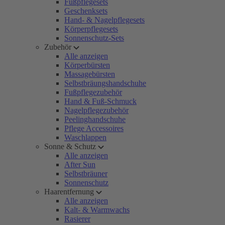
Fußpflegesets
Geschenksets
Hand- & Nagelpflegesets
Körperpflegesets
Sonnenschutz-Sets
Zubehör
Alle anzeigen
Körperbürsten
Massagebürsten
Selbstbräungshandschuhe
Fußpflegezubehör
Hand & Fuß-Schmuck
Nagelpflegezubehör
Peelinghandschuhe
Pflege Accessoires
Waschlappen
Sonne & Schutz
Alle anzeigen
After Sun
Selbstbräuner
Sonnenschutz
Haarentfernung
Alle anzeigen
Kalt- & Warmwachs
Rasierer