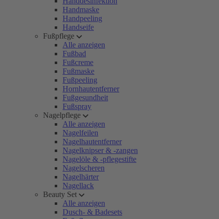
Handdesinfektion
Handmaske
Handpeeling
Handseife
Fußpflege
Alle anzeigen
Fußbad
Fußcreme
Fußmaske
Fußpeeling
Hornhautentferner
Fußgesundheit
Fußspray
Nagelpflege
Alle anzeigen
Nagelfeilen
Nagelhautentferner
Nagelknipser & -zangen
Nagelöle & -pflegestifte
Nagelscheren
Nagelhärter
Nagellack
Beauty Set
Alle anzeigen
Dusch- & Badesets