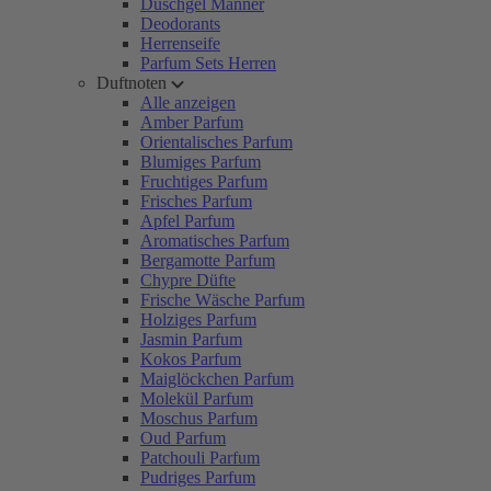
Duschgel Männer
Deodorants
Herrenseife
Parfum Sets Herren
Duftnoten
Alle anzeigen
Amber Parfum
Orientalisches Parfum
Blumiges Parfum
Fruchtiges Parfum
Frisches Parfum
Apfel Parfum
Aromatisches Parfum
Bergamotte Parfum
Chypre Düfte
Frische Wäsche Parfum
Holziges Parfum
Jasmin Parfum
Kokos Parfum
Maiglöckchen Parfum
Molekül Parfum
Moschus Parfum
Oud Parfum
Patchouli Parfum
Pudriges Parfum