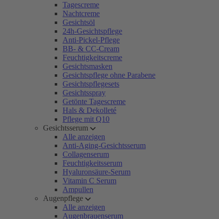
Tagescreme
Nachtcreme
Gesichtsöl
24h-Gesichtspflege
Anti-Pickel-Pflege
BB- & CC-Cream
Feuchtigkeitscreme
Gesichtsmasken
Gesichtspflege ohne Parabene
Gesichtspflegesets
Gesichtsspray
Getönte Tagescreme
Hals & Dekolleté
Pflege mit Q10
Gesichtsserum
Alle anzeigen
Anti-Aging-Gesichtsserum
Collagenserum
Feuchtigkeitsserum
Hyaluronsäure-Serum
Vitamin C Serum
Ampullen
Augenpflege
Alle anzeigen
Augenbrauenserum