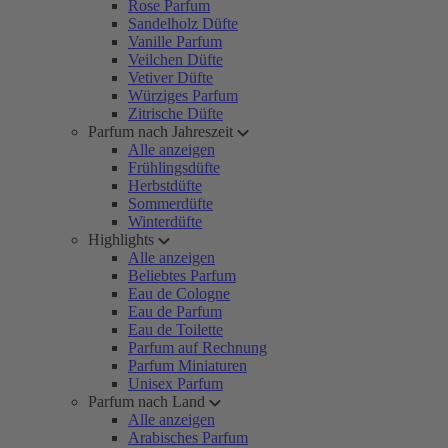
Rose Parfum
Sandelholz Düfte
Vanille Parfum
Veilchen Düfte
Vetiver Düfte
Würziges Parfum
Zitrische Düfte
Parfum nach Jahreszeit
Alle anzeigen
Frühlingsdüfte
Herbstdüfte
Sommerdüfte
Winterdüfte
Highlights
Alle anzeigen
Beliebtes Parfum
Eau de Cologne
Eau de Parfum
Eau de Toilette
Parfum auf Rechnung
Parfum Miniaturen
Unisex Parfum
Parfum nach Land
Alle anzeigen
Arabisches Parfum