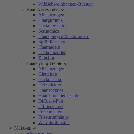
Wildschweinborsten-Bürsten
Haar-Accessoires
Alle anzeigen
Haargummis
Lockenwickler
Scrunchies
Haarspangen & -klammern
Sprühflaschen
Haarnadeln
Lockenbänder
Zubehör
Haarstyling-Geräte
Alle anzeigen
Glätteisen
Lockenstäbe
Heizwickler
Haartrockner
Haarschneidemaschine
Diffusor-Fön
Effilierschere
Friseurschere
Friseurumhänge
Warmluftbürsten
Make-up
Alle anzeigen