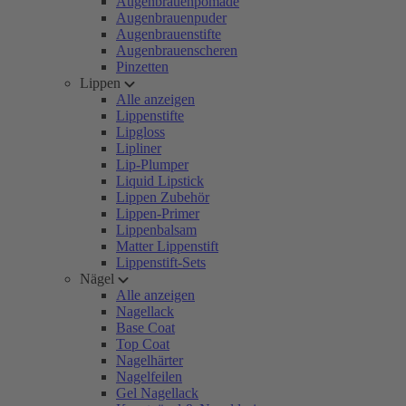
Augenbrauenpomade
Augenbrauenpuder
Augenbrauenstifte
Augenbrauenscheren
Pinzetten
Lippen
Alle anzeigen
Lippenstifte
Lipgloss
Lipliner
Lip-Plumper
Liquid Lipstick
Lippen Zubehör
Lippen-Primer
Lippenbalsam
Matter Lippenstift
Lippenstift-Sets
Nägel
Alle anzeigen
Nagellack
Base Coat
Top Coat
Nagelhärter
Nagelfeilen
Gel Nagellack