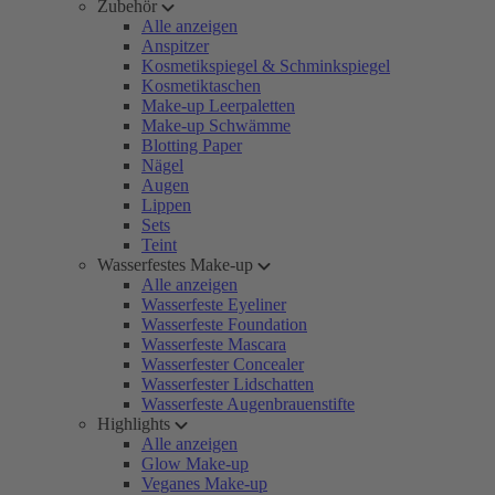
Zubehör
Alle anzeigen
Anspitzer
Kosmetikspiegel & Schminkspiegel
Kosmetiktaschen
Make-up Leerpaletten
Make-up Schwämme
Blotting Paper
Nägel
Augen
Lippen
Sets
Teint
Wasserfestes Make-up
Alle anzeigen
Wasserfeste Eyeliner
Wasserfeste Foundation
Wasserfeste Mascara
Wasserfester Concealer
Wasserfester Lidschatten
Wasserfeste Augenbrauenstifte
Highlights
Alle anzeigen
Glow Make-up
Veganes Make-up