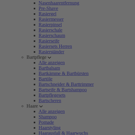
Nasenhaarentfernung
Pre-Shave
Rasiergel
Rasiermesser
Rasierpinsel
Rasierschale
Rasierschaum
Rasierseife
Rasiersets Herren
Rasierständer
Bartpflege
Alle anzeigen
Bartbalsam
Bartkämme & Bartbürsten
Bartöle
Bartschneider & Barttrimmer
Bartseife & Bartshampoo
Bartpflegesets
Bartscheren
Haare
Alle anzeigen
Shampoo
Pomade
Haarstyling
Haarausfall & Haarwuchs