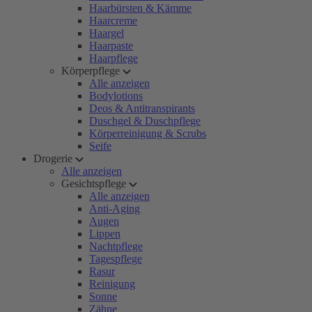
Haarbürsten & Kämme
Haarcreme
Haargel
Haarpaste
Haarpflege
Körperpflege
Alle anzeigen
Bodylotions
Deos & Antitranspirants
Duschgel & Duschpflege
Körperreinigung & Scrubs
Seife
Drogerie
Alle anzeigen
Gesichtspflege
Alle anzeigen
Anti-Aging
Augen
Lippen
Nachtpflege
Tagespflege
Rasur
Reinigung
Sonne
Zähne