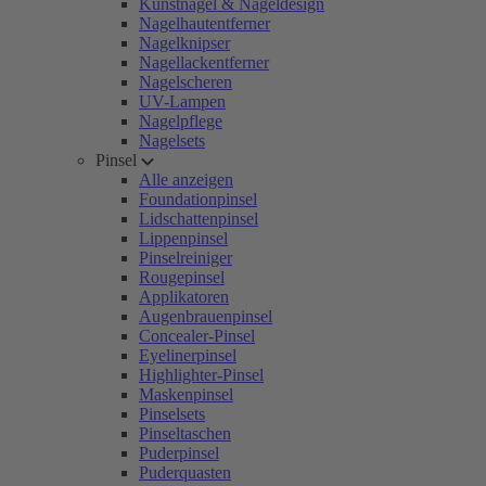
Kunstnägel & Nageldesign
Nagelhautentferner
Nagelknipser
Nagellackentferner
Nagelscheren
UV-Lampen
Nagelpflege
Nagelsets
Pinsel
Alle anzeigen
Foundationpinsel
Lidschattenpinsel
Lippenpinsel
Pinselreiniger
Rougepinsel
Applikatoren
Augenbrauenpinsel
Concealer-Pinsel
Eyelinerpinsel
Highlighter-Pinsel
Maskenpinsel
Pinselsets
Pinseltaschen
Puderpinsel
Puderquasten