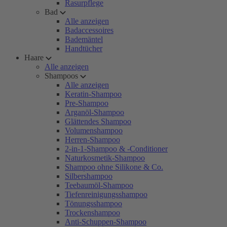
Rasurpflege
Bad
Alle anzeigen
Badaccessoires
Bademäntel
Handtücher
Haare
Alle anzeigen
Shampoos
Alle anzeigen
Keratin-Shampoo
Pre-Shampoo
Arganöl-Shampoo
Glättendes Shampoo
Volumenshampoo
Herren-Shampoo
2-in-1-Shampoo & -Conditioner
Naturkosmetik-Shampoo
Shampoo ohne Silikone & Co.
Silbershampoo
Teebaumöl-Shampoo
Tiefenreinigungsshampoo
Tönungsshampoo
Trockenshampoo
Anti-Schuppen-Shampoo