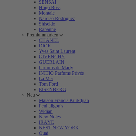
SENSAI
Hugo Boss
Montale
Narciso Rodriguez
Shiseido
Rabanne
Premiummarken
CHANEL
DIOR
Yves Saint Laurent
GIVENCHY
GUERLAIN
Parfums de Marly
INITIO Parfums Privés
La Mer
Tom Ford
EISENBERG
Neu
Maison Francis Kurkdjian
Penhaligon's
Widian
New Notes
IRÄYE
NEST NEW YORK
Ouai