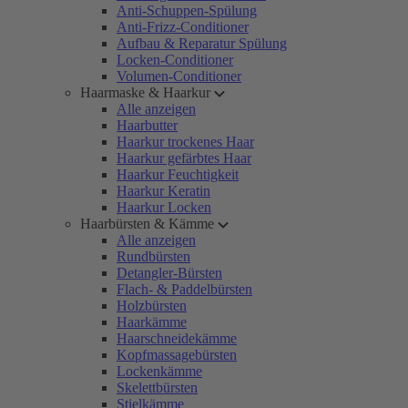
Anti-Schuppen-Spülung
Anti-Frizz-Conditioner
Aufbau & Reparatur Spülung
Locken-Conditioner
Volumen-Conditioner
Haarmaske & Haarkur
Alle anzeigen
Haarbutter
Haarkur trockenes Haar
Haarkur gefärbtes Haar
Haarkur Feuchtigkeit
Haarkur Keratin
Haarkur Locken
Haarbürsten & Kämme
Alle anzeigen
Rundbürsten
Detangler-Bürsten
Flach- & Paddelbürsten
Holzbürsten
Haarkämme
Haarschneidekämme
Kopfmassagebürsten
Lockenkämme
Skelettbürsten
Stielkämme