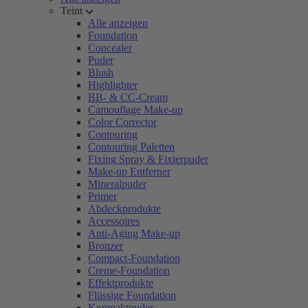
Teint
Alle anzeigen
Foundation
Concealer
Puder
Blush
Highlighter
BB- & CC-Cream
Camouflage Make-up
Color Corrector
Contouring
Contouring Paletten
Fixing Spray & Fixierpuder
Make-up Entferner
Mineralpuder
Primer
Abdeckprodukte
Accessoires
Anti-Aging Make-up
Bronzer
Compact-Foundation
Creme-Foundation
Effektprodukte
Flüssige Foundation
Kompaktpuder