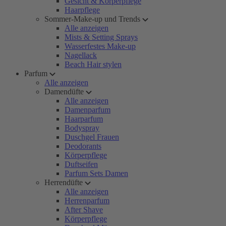
Gesicht & Körperpflege
Haarpflege
Sommer-Make-up und Trends
Alle anzeigen
Mists & Setting Sprays
Wasserfestes Make-up
Nagellack
Beach Hair stylen
Parfum
Alle anzeigen
Damendüfte
Alle anzeigen
Damenparfum
Haarparfum
Bodyspray
Duschgel Frauen
Deodorants
Körperpflege
Duftseifen
Parfum Sets Damen
Herrendüfte
Alle anzeigen
Herrenparfum
After Shave
Körperpflege