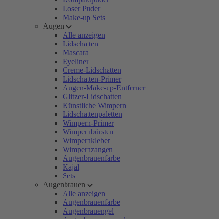
Loser Puder
Make-up Sets
Augen
Alle anzeigen
Lidschatten
Mascara
Eyeliner
Creme-Lidschatten
Lidschatten-Primer
Augen-Make-up-Entferner
Glitzer-Lidschatten
Künstliche Wimpern
Lidschattenpaletten
Wimpern-Primer
Wimpernbürsten
Wimpernkleber
Wimpernzangen
Augenbrauenfarbe
Kajal
Sets
Augenbrauen
Alle anzeigen
Augenbrauenfarbe
Augenbrauengel