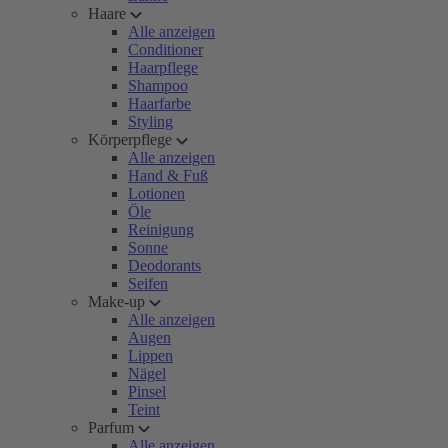
Haare
Alle anzeigen
Conditioner
Haarpflege
Shampoo
Haarfarbe
Styling
Körperpflege
Alle anzeigen
Hand & Fuß
Lotionen
Öle
Reinigung
Sonne
Deodorants
Seifen
Make-up
Alle anzeigen
Augen
Lippen
Nägel
Pinsel
Teint
Parfum
Alle anzeigen