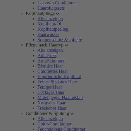
Leave-in Conditioner
Haarpflegesets
Kopfhautpflege
Alle anzeigen
Kopfhaut-Öl
Kopfhautpeeling
Haarwasser
Sonnenschutz & -pflege
Pflege nach Haartyp
Alle anzeigen
Anti-Frizz
Anti-Schuppen
Blondes Haar
Coloriertes Haar
Empfindliche Kopfhaut
Feines & glattes Haar
Fettiges Haar
Lockiges Haar
Mittel gegen Haarausfall
Normales Haar
Trockenes Haar
Conditioner & Spülung
Alle anzeigen
Color-Conditioner
Feuchtigkeits-Conditioner