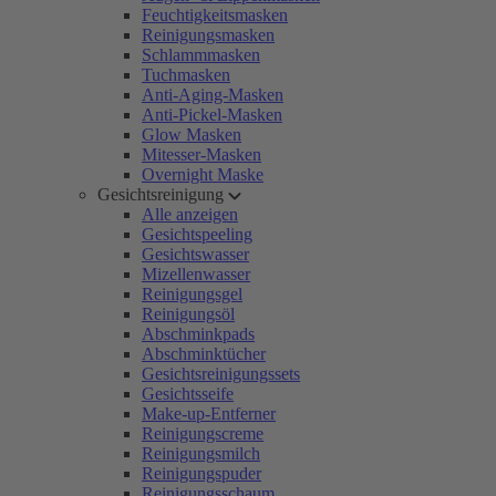
Feuchtigkeitsmasken
Reinigungsmasken
Schlammmasken
Tuchmasken
Anti-Aging-Masken
Anti-Pickel-Masken
Glow Masken
Mitesser-Masken
Overnight Maske
Gesichtsreinigung
Alle anzeigen
Gesichtspeeling
Gesichtswasser
Mizellenwasser
Reinigungsgel
Reinigungsöl
Abschminkpads
Abschminktücher
Gesichtsreinigungssets
Gesichtsseife
Make-up-Entferner
Reinigungscreme
Reinigungsmilch
Reinigungspuder
Reinigungsschaum