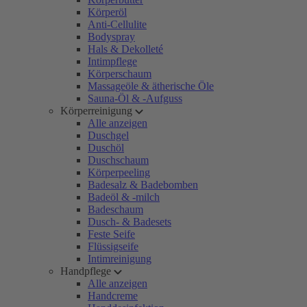
Körperöl
Anti-Cellulite
Bodyspray
Hals & Dekolleté
Intimpflege
Körperschaum
Massageöle & ätherische Öle
Sauna-Öl & -Aufguss
Körperreinigung
Alle anzeigen
Duschgel
Duschöl
Duschschaum
Körperpeeling
Badesalz & Badebomben
Badeöl & -milch
Badeschaum
Dusch- & Badesets
Feste Seife
Flüssigseife
Intimreinigung
Handpflege
Alle anzeigen
Handcreme