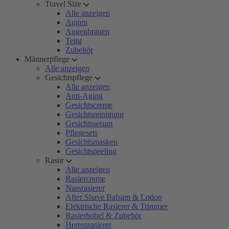
Travel Size
Alle anzeigen
Augen
Augenbrauen
Teint
Zubehör
Männerpflege
Alle anzeigen
Gesichtspflege
Alle anzeigen
Anti-Aging
Gesichtscreme
Gesichtsreinigung
Gesichtsserum
Pflegesets
Gesichtsmasken
Gesichtspeeling
Rasur
Alle anzeigen
Rasiercreme
Nassrasierer
After Shave Balsam & Lotion
Elektrische Rasierer & Trimmer
Rasierhobel & Zubehör
Herrenrasierer