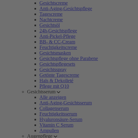
Gesichtscreme
Anti-Aging-Gesichtspflege
Tagescreme
Nachtcreme
Gesichtsöl
24h-Gesichtspflege
Anti-Pickel-Pflege
BB- & CC-Cream
Feuchtigkeitscreme
Gesichtsmasken
Gesichtspflege ohne Parabene
Gesichtspflegesets
Gesichtsspray
Getönte Tagescreme
Hals & Dekolleté
Pflege mit Q10
Gesichtsserum
Alle anzeigen
Anti-Aging-Gesichtsserum
Collagenserum
Feuchtigkeitsserum
Hyaluronsäure-Serum
Vitamin C Serum
Ampullen
Augenpflege