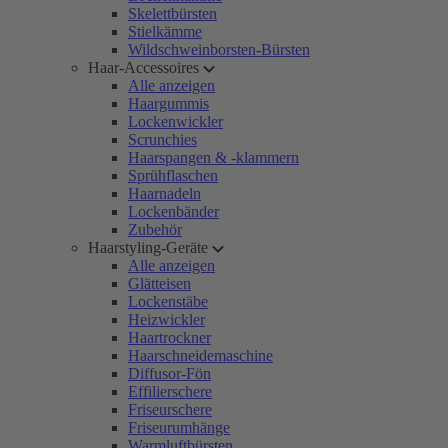
Skelettbürsten
Stielkämme
Wildschweinborsten-Bürsten
Haar-Accessoires
Alle anzeigen
Haargummis
Lockenwickler
Scrunchies
Haarspangen & -klammern
Sprühflaschen
Haarnadeln
Lockenbänder
Zubehör
Haarstyling-Geräte
Alle anzeigen
Glätteisen
Lockenstäbe
Heizwickler
Haartrockner
Haarschneidemaschine
Diffusor-Fön
Effilierschere
Friseurschere
Friseurumhänge
Warmluftbürsten