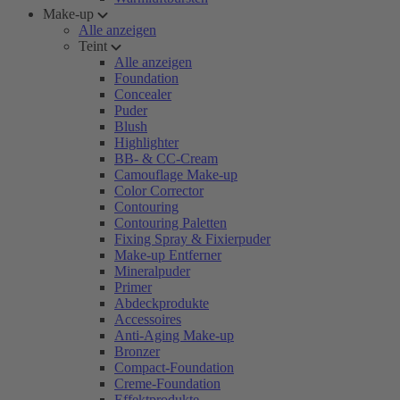
Make-up
Alle anzeigen
Teint
Alle anzeigen
Foundation
Concealer
Puder
Blush
Highlighter
BB- & CC-Cream
Camouflage Make-up
Color Corrector
Contouring
Contouring Paletten
Fixing Spray & Fixierpuder
Make-up Entferner
Mineralpuder
Primer
Abdeckprodukte
Accessoires
Anti-Aging Make-up
Bronzer
Compact-Foundation
Creme-Foundation
Effektprodukte