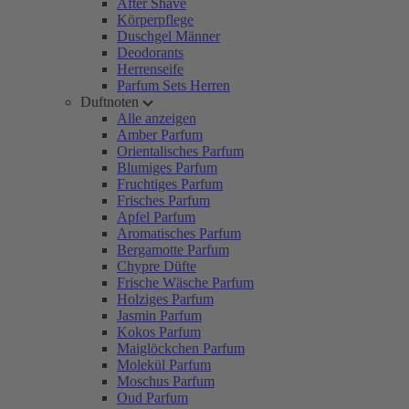
After Shave
Körperpflege
Duschgel Männer
Deodorants
Herrenseife
Parfum Sets Herren
Duftnoten
Alle anzeigen
Amber Parfum
Orientalisches Parfum
Blumiges Parfum
Fruchtiges Parfum
Frisches Parfum
Apfel Parfum
Aromatisches Parfum
Bergamotte Parfum
Chypre Düfte
Frische Wäsche Parfum
Holziges Parfum
Jasmin Parfum
Kokos Parfum
Maiglöckchen Parfum
Molekül Parfum
Moschus Parfum
Oud Parfum