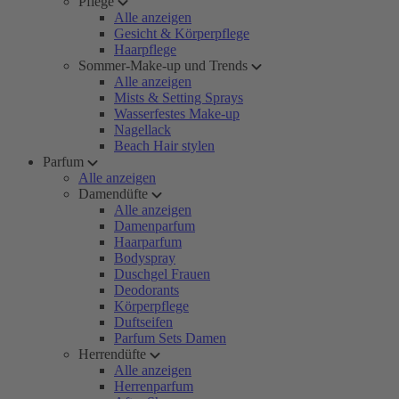
Pflege
Alle anzeigen
Gesicht & Körperpflege
Haarpflege
Sommer-Make-up und Trends
Alle anzeigen
Mists & Setting Sprays
Wasserfestes Make-up
Nagellack
Beach Hair stylen
Parfum
Alle anzeigen
Damendüfte
Alle anzeigen
Damenparfum
Haarparfum
Bodyspray
Duschgel Frauen
Deodorants
Körperpflege
Duftseifen
Parfum Sets Damen
Herrendüfte
Alle anzeigen
Herrenparfum