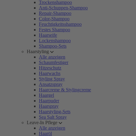
Trockenshampoo
Anti-Schuppen-Shampoo
Repair-Shampoo
Color-Shampoo
Feuchtigkeitsshampoo
Festes Shampoo
Haarseife
Lockenshampoo
Shampoo-Sets
Haarstyling
Alle anzeigen
Schaumfestiger
Hitzeschutz
Haarwachs
Styling Spray
Ansatzspray
Haarcreme & Stylingcreme
Haargel
Haarpuder
Haarspray
Haarstyling-Sets
Sea Salt Spray
Leave-In Pflege
Alle anzeigen
Haaröl