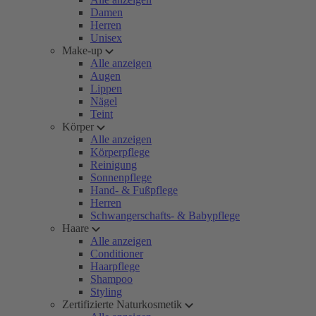
Damen
Herren
Unisex
Make-up
Alle anzeigen
Augen
Lippen
Nägel
Teint
Körper
Alle anzeigen
Körperpflege
Reinigung
Sonnenpflege
Hand- & Fußpflege
Herren
Schwangerschafts- & Babypflege
Haare
Alle anzeigen
Conditioner
Haarpflege
Shampoo
Styling
Zertifizierte Naturkosmetik