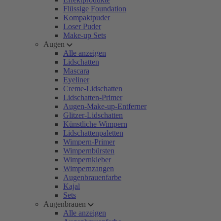
Flüssige Foundation
Kompaktpuder
Loser Puder
Make-up Sets
Augen
Alle anzeigen
Lidschatten
Mascara
Eyeliner
Creme-Lidschatten
Lidschatten-Primer
Augen-Make-up-Entferner
Glitzer-Lidschatten
Künstliche Wimpern
Lidschattenpaletten
Wimpern-Primer
Wimpernbürsten
Wimpernkleber
Wimpernzangen
Augenbrauenfarbe
Kajal
Sets
Augenbrauen
Alle anzeigen