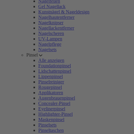
Nagelfeilen
Gel Nagellack
Kunstnägel & Nageldesign
Nagelhautentferner
Nagelknipser
Nagellackentferner
Nagelscheren
UV-Lampen
Nagelpflege
Nagelsets
Pinsel
Alle anzeigen
Foundationpinsel
Lidschattenpinsel
Lippenpinsel
Pinselreiniger
Rougepinsel
Applikatoren
Augenbrauenpinsel
Concealer-Pinsel
Eyelinerpinsel
Highlighter-Pinsel
Maskenpinsel
Pinselsets
Pinseltaschen