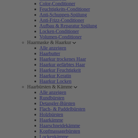
Color-Conditioner
Feuchtigkeits-Conditioner
Anti-Schuppen-Spülung
Anti-Frizz-Conditioner
Aufbau & Reparatur Spülung
Locken-Conditioner
Volumen-Conditioner
Haarmaske & Haarkur
Alle anzeigen
Haarbutter
Haarkur trockenes Haar
Haarkur gefärbtes Haar
Haarkur Feuchtigkeit
Haarkur Keratin
Haarkur Locken
Haarbürsten & Kämme
Alle anzeigen
Rundbürsten
Detangler-Bürsten
Flach- & Paddelbürsten
Holzbürsten
Haarkämme
Haarschneidekämme
Kopfmassagebürsten
Lockenkämme