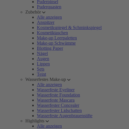
Puderpinsel
Puderquasten
Zubehör
Alle anzeigen
Anspitzer
Kosmetikspiegel & Schminkspiegel
Kosmetiktaschen
Make-up Leerpaletten
Make-up Schwämme
Blotting Paper
Nägel
Augen
Lippen
Sets
Teint
Wasserfestes Make-up
Alle anzeigen
Wasserfeste Eyeliner
Wasserfeste Foundation
Wasserfeste Mascara
Wasserfester Concealer
Wasserfester Lidschatten
Wasserfeste Augenbrauenstifte
Highlights
Alle anzeigen