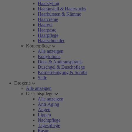
Haarstyling
Haarausfall & Haarwuchs
Haarbürsten & Kämme
Haarcreme
Haargel
Haarpaste
Haarpflege
Haarschneider
Körperpflege
Alle anzeigen
Bodylotions
Deos & Antitranspirants
Duschgel & Duschpflege
Körperreinigung & Scrubs
Seife
Drogerie
Alle anzeigen
Gesichtspflege
Alle anzeigen
Anti-Aging
Augen
Lippen
Nachtpflege
Tagespflege
Rasur