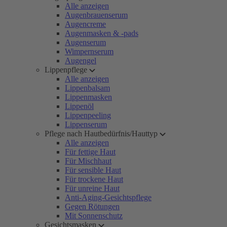
Alle anzeigen
Augenbrauenserum
Augencreme
Augenmasken & -pads
Augenserum
Wimpernserum
Augengel
Lippenpflege
Alle anzeigen
Lippenbalsam
Lippenmasken
Lippenöl
Lippenpeeling
Lippenserum
Pflege nach Hautbedürfnis/Hauttyp
Alle anzeigen
Für fettige Haut
Für Mischhaut
Für sensible Haut
Für trockene Haut
Für unreine Haut
Anti-Aging-Gesichtspflege
Gegen Rötungen
Mit Sonnenschutz
Gesichtsmasken