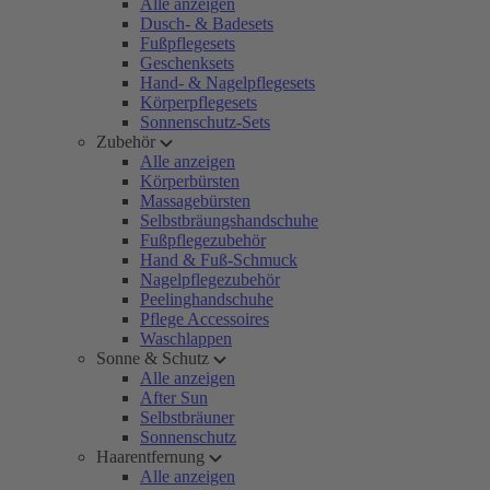
Alle anzeigen
Dusch- & Badesets
Fußpflegesets
Geschenksets
Hand- & Nagelpflegesets
Körperpflegesets
Sonnenschutz-Sets
Zubehör
Alle anzeigen
Körperbürsten
Massagebürsten
Selbstbräungshandschuhe
Fußpflegezubehör
Hand & Fuß-Schmuck
Nagelpflegezubehör
Peelinghandschuhe
Pflege Accessoires
Waschlappen
Sonne & Schutz
Alle anzeigen
After Sun
Selbstbräuner
Sonnenschutz
Haarentfernung
Alle anzeigen