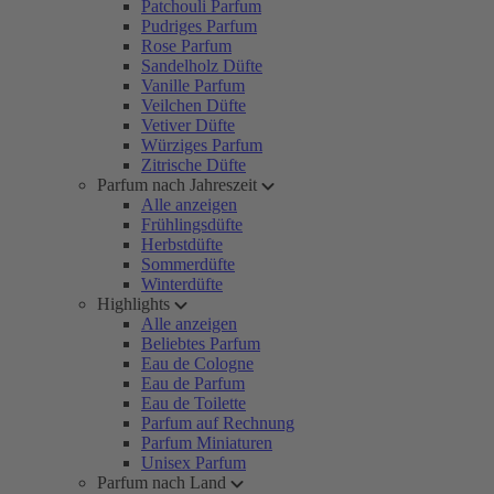
Patchouli Parfum
Pudriges Parfum
Rose Parfum
Sandelholz Düfte
Vanille Parfum
Veilchen Düfte
Vetiver Düfte
Würziges Parfum
Zitrische Düfte
Parfum nach Jahreszeit
Alle anzeigen
Frühlingsdüfte
Herbstdüfte
Sommerdüfte
Winterdüfte
Highlights
Alle anzeigen
Beliebtes Parfum
Eau de Cologne
Eau de Parfum
Eau de Toilette
Parfum auf Rechnung
Parfum Miniaturen
Unisex Parfum
Parfum nach Land