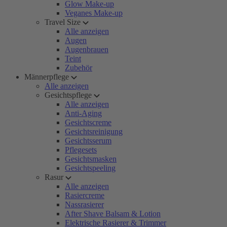
Glow Make-up
Veganes Make-up
Travel Size
Alle anzeigen
Augen
Augenbrauen
Teint
Zubehör
Männerpflege
Alle anzeigen
Gesichtspflege
Alle anzeigen
Anti-Aging
Gesichtscreme
Gesichtsreinigung
Gesichtsserum
Pflegesets
Gesichtsmasken
Gesichtspeeling
Rasur
Alle anzeigen
Rasiercreme
Nassrasierer
After Shave Balsam & Lotion
Elektrische Rasierer & Trimmer