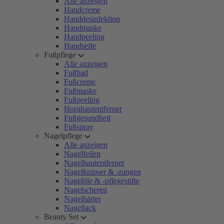
Alle anzeigen
Handcreme
Handdesinfektion
Handmaske
Handpeeling
Handseife
Fußpflege
Alle anzeigen
Fußbad
Fußcreme
Fußmaske
Fußpeeling
Hornhautentferner
Fußgesundheit
Fußspray
Nagelpflege
Alle anzeigen
Nagelfeilen
Nagelhautentferner
Nagelknipser & -zangen
Nagelöle & -pflegestifte
Nagelscheren
Nagelhärter
Nagellack
Beauty Set