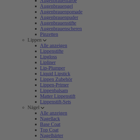
Augenbrauenfarbe
Augenbrauengel
Augenbrauenpomade
Augenbrauenpuder
Augenbrauenstifte
Augenbrauenscheren
Pinzetten
Lippen
Alle anzeigen
Lippenstifte
Lipgloss
Lipliner
Lip-Plumper
Liquid Lipstick
Lippen Zubehör
Lippen-Primer
Lippenbalsam
Matter Lippenstift
Lippenstift-Sets
Nägel
Alle anzeigen
Nagellack
Base Coat
Top Coat
Nagelhärter