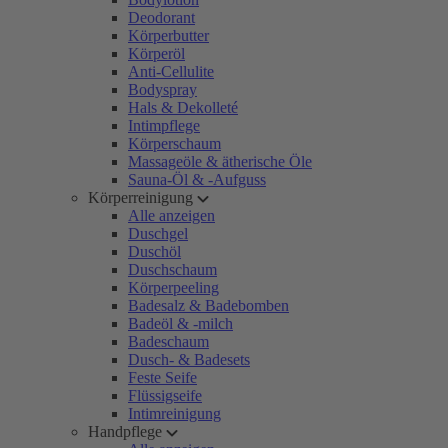
Deodorant
Körperbutter
Körperöl
Anti-Cellulite
Bodyspray
Hals & Dekolleté
Intimpflege
Körperschaum
Massageöle & ätherische Öle
Sauna-Öl & -Aufguss
Körperreinigung
Alle anzeigen
Duschgel
Duschöl
Duschschaum
Körperpeeling
Badesalz & Badebomben
Badeöl & -milch
Badeschaum
Dusch- & Badesets
Feste Seife
Flüssigseife
Intimreinigung
Handpflege