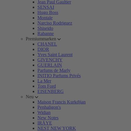
Jean Paul Gaultier
SENSAI
Hugo Boss
Montale
Narciso Rodriguez
Shiseido
Rabanne
Premiummarken
CHANEL
DIOR
Yves Saint Laurent
GIVENCHY
GUERLAIN
Parfums de Marly
INITIO Parfums Privés
La Mer
Tom Ford
EISENBERG
Neu
Maison Francis Kurkdjian
Penhaligon's
Widian
New Notes
IRÄYE
NEST NEW YORK