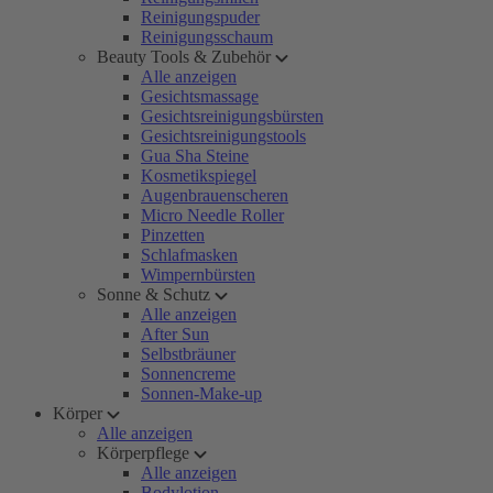
Reinigungspuder
Reinigungsschaum
Beauty Tools & Zubehör
Alle anzeigen
Gesichtsmassage
Gesichtsreinigungsbürsten
Gesichtsreinigungstools
Gua Sha Steine
Kosmetikspiegel
Augenbrauenscheren
Micro Needle Roller
Pinzetten
Schlafmasken
Wimpernbürsten
Sonne & Schutz
Alle anzeigen
After Sun
Selbstbräuner
Sonnencreme
Sonnen-Make-up
Körper
Alle anzeigen
Körperpflege
Alle anzeigen
Bodylotion