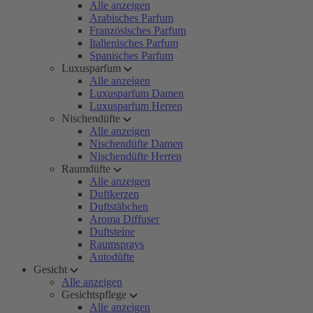
Alle anzeigen
Arabisches Parfum
Französisches Parfum
Italienisches Parfum
Spanisches Parfum
Luxusparfum
Alle anzeigen
Luxusparfum Damen
Luxusparfum Herren
Nischendüfte
Alle anzeigen
Nischendüfte Damen
Nischendüfte Herren
Raumdüfte
Alle anzeigen
Duftkerzen
Duftstäbchen
Aroma Diffuser
Duftsteine
Raumsprays
Autodüfte
Gesicht
Alle anzeigen
Gesichtspflege
Alle anzeigen