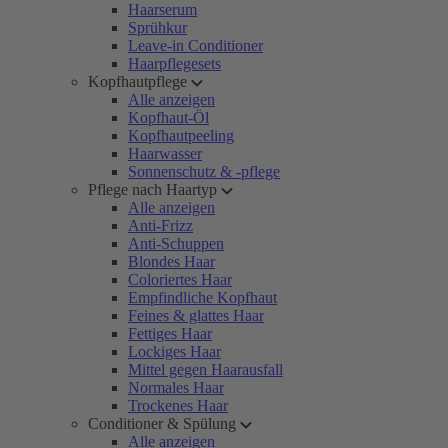
Haarserum
Sprühkur
Leave-in Conditioner
Haarpflegesets
Kopfhautpflege
Alle anzeigen
Kopfhaut-Öl
Kopfhautpeeling
Haarwasser
Sonnenschutz & -pflege
Pflege nach Haartyp
Alle anzeigen
Anti-Frizz
Anti-Schuppen
Blondes Haar
Coloriertes Haar
Empfindliche Kopfhaut
Feines & glattes Haar
Fettiges Haar
Lockiges Haar
Mittel gegen Haarausfall
Normales Haar
Trockenes Haar
Conditioner & Spülung
Alle anzeigen