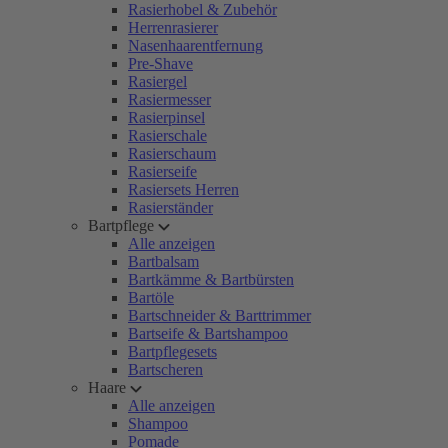
Rasierhobel & Zubehör
Herrenrasierer
Nasenhaarentfernung
Pre-Shave
Rasiergel
Rasiermesser
Rasierpinsel
Rasierschale
Rasierschaum
Rasierseife
Rasiersets Herren
Rasierständer
Bartpflege
Alle anzeigen
Bartbalsam
Bartkämme & Bartbürsten
Bartöle
Bartschneider & Barttrimmer
Bartseife & Bartshampoo
Bartpflegesets
Bartscheren
Haare
Alle anzeigen
Shampoo
Pomade