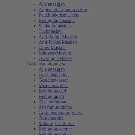
Alle anzeigen
Augen- & Lippenmasken
Feuchtigkeitsmasken
Reinigungsmasken
Schlammmasken
Tuchmasken
Anti-Aging-Masken
Anti-Pickel-Masken
Glow Masken
Mitesser-Masken
Overnight Maske
Gesichtsreinigung
Alle anzeigen
Gesichtspeeling
Gesichtswasser
Mizellenwasser
Reinigungsgel
Reinigungsöl
Abschminkpads
Abschminktücher
Gesichtsreinigungssets
Gesichtsseife
Make-up-Entferner
Reinigungscreme
Reinigungsmilch