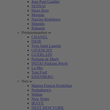
Jean Paul Gaultier
SENSAI
Hugo Boss
Montale
Narciso Rodriguez
Shiseido
Rabanne
Premiummarken
CHANEL
DIOR
Yves Saint Laurent
GIVENCHY
GUERLAIN
Parfums de Marly
INITIO Parfums Privés
La Mer
Tom Ford
EISENBERG
Neu
Maison Francis Kurkdjian
Penhaligon's
Widian
New Notes
IRÄYE
NEST NEW YORK