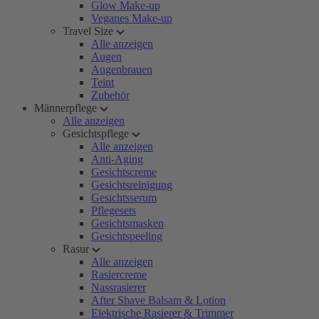
Glow Make-up
Veganes Make-up
Travel Size
Alle anzeigen
Augen
Augenbrauen
Teint
Zubehör
Männerpflege
Alle anzeigen
Gesichtspflege
Alle anzeigen
Anti-Aging
Gesichtscreme
Gesichtsreinigung
Gesichtsserum
Pflegesets
Gesichtsmasken
Gesichtspeeling
Rasur
Alle anzeigen
Rasiercreme
Nassrasierer
After Shave Balsam & Lotion
Elektrische Rasierer & Trimmer