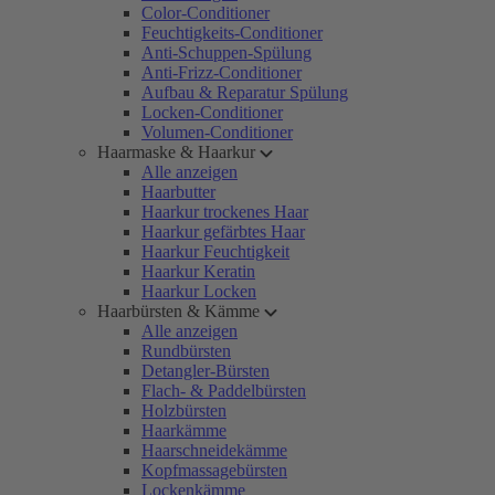
Color-Conditioner
Feuchtigkeits-Conditioner
Anti-Schuppen-Spülung
Anti-Frizz-Conditioner
Aufbau & Reparatur Spülung
Locken-Conditioner
Volumen-Conditioner
Haarmaske & Haarkur
Alle anzeigen
Haarbutter
Haarkur trockenes Haar
Haarkur gefärbtes Haar
Haarkur Feuchtigkeit
Haarkur Keratin
Haarkur Locken
Haarbürsten & Kämme
Alle anzeigen
Rundbürsten
Detangler-Bürsten
Flach- & Paddelbürsten
Holzbürsten
Haarkämme
Haarschneidekämme
Kopfmassagebürsten
Lockenkämme