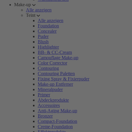
Make-up
Alle anzeigen
Teint
Alle anzeigen
Foundation
Concealer
Puder
Blush
Highlighter
BB- & CC-Cream
Camouflage Make-up
Color Corrector
Contouring
Contouring Paletten
Fixing Spray & Fixierpuder
Make-up Entferner
Mineralpuder
Primer
Abdeckprodukte
Accessoires
Anti-Aging Make-up
Bronzer
Compact-Foundation
Creme-Foundation
Effektprodukte