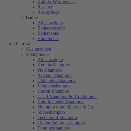
Kalt- & Warmwachs
Rasierer
Rasurpflege
Bad
Alle anzeigen
Badaccessoires
Bademäntel
Handtücher
Haare
Alle anzeigen
Shampoos
Alle anzeigen
Keratin-Shampoo
Pre-Shampoo
Arganöl-Shampoo
Glättendes Shampoo
Volumenshampoo
Herren-Shampoo
2-in-1-Shampoo & -Conditioner
Naturkosmetik-Shampoo
Shampoo ohne Silikone & Co.
Silbershampoo
Teebaumöl-Shampoo
Tiefenreinigungsshampoo
Tönungsshampoo