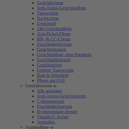
Gesichtscreme
Anti-Aging-Gesichtspflege
Tagescreme
Nachtcreme
Gesichtsöl
24h-Gesichtspflege
Anti-Pickel-Pflege
BB- & CC-Cream
Feuchtigkeitscreme
Gesichtsmasken
Gesichtspflege ohne Parabene
Gesichtspflegesets
Gesichtsspray
Getönte Tagescreme
Hals & Dekolleté
Pflege mit Q10
Gesichtsserum
Alle anzeigen
Anti-Aging-Gesichtsserum
Collagenserum
Feuchtigkeitsserum
Hyaluronsäure-Serum
Vitamin C Serum
Ampullen
Augenpflege