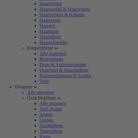
Haarstyling
Haarausfall & Haarwuchs
Haarbürsten & Kämme
Haarcreme
Haargel
Haarpaste
Haarpflege
Haarschneider
Körperpflege
Alle anzeigen
Bodylotions
Deos & Antitranspirants
Duschgel & Duschpflege
Körperreinigung & Scrubs
Seife
Drogerie
Alle anzeigen
Gesichtspflege
Alle anzeigen
Anti-Aging
Augen
Lippen
Nachtpflege
Tagespflege
Rasur