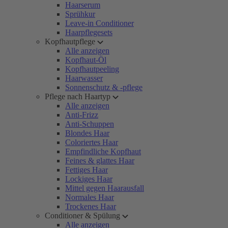
Haarserum
Sprühkur
Leave-in Conditioner
Haarpflegesets
Kopfhautpflege
Alle anzeigen
Kopfhaut-Öl
Kopfhautpeeling
Haarwasser
Sonnenschutz & -pflege
Pflege nach Haartyp
Alle anzeigen
Anti-Frizz
Anti-Schuppen
Blondes Haar
Coloriertes Haar
Empfindliche Kopfhaut
Feines & glattes Haar
Fettiges Haar
Lockiges Haar
Mittel gegen Haarausfall
Normales Haar
Trockenes Haar
Conditioner & Spülung
Alle anzeigen