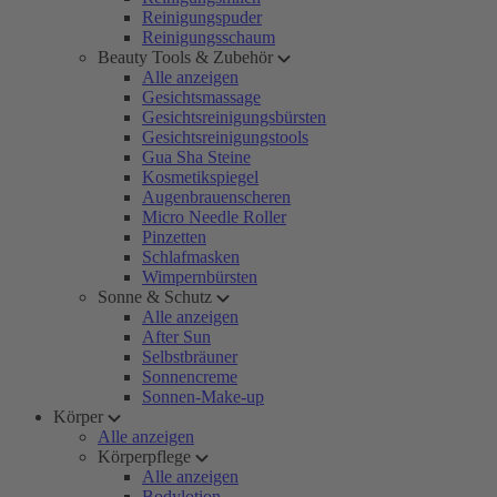
Reinigungspuder
Reinigungsschaum
Beauty Tools & Zubehör
Alle anzeigen
Gesichtsmassage
Gesichtsreinigungsbürsten
Gesichtsreinigungstools
Gua Sha Steine
Kosmetikspiegel
Augenbrauenscheren
Micro Needle Roller
Pinzetten
Schlafmasken
Wimpernbürsten
Sonne & Schutz
Alle anzeigen
After Sun
Selbstbräuner
Sonnencreme
Sonnen-Make-up
Körper
Alle anzeigen
Körperpflege
Alle anzeigen
Bodylotion