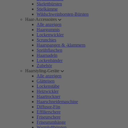
Skelettbürsten
Stielkämme
Wildschweinborsten-Bürsten
Haar-Accessoires
Alle anzeigen
Haargummis
Lockenwickler
Scrunchies
Haarspangen & -klammern
Sprühflaschen
Haarnadeln
Lockenbänder
Zubehör
Haarstyling-Geräte
Alle anzeigen
Glätteisen
Lockenstäbe
Heizwickler
Haartrockner
Haarschneidemaschine
Diffusor-Fön
Effilierschere
Friseurschere
Friseurumhänge
Warmluftbürsten