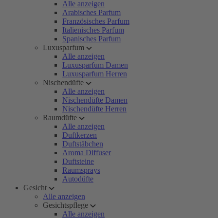
Alle anzeigen
Arabisches Parfum
Französisches Parfum
Italienisches Parfum
Spanisches Parfum
Luxusparfum
Alle anzeigen
Luxusparfum Damen
Luxusparfum Herren
Nischendüfte
Alle anzeigen
Nischendüfte Damen
Nischendüfte Herren
Raumdüfte
Alle anzeigen
Duftkerzen
Duftstäbchen
Aroma Diffuser
Duftsteine
Raumsprays
Autodüfte
Gesicht
Alle anzeigen
Gesichtspflege
Alle anzeigen