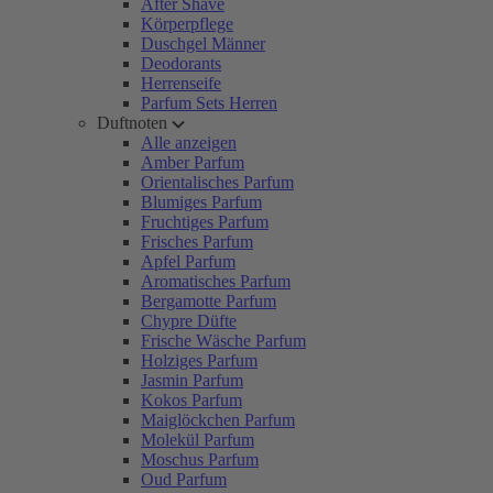
After Shave
Körperpflege
Duschgel Männer
Deodorants
Herrenseife
Parfum Sets Herren
Duftnoten
Alle anzeigen
Amber Parfum
Orientalisches Parfum
Blumiges Parfum
Fruchtiges Parfum
Frisches Parfum
Apfel Parfum
Aromatisches Parfum
Bergamotte Parfum
Chypre Düfte
Frische Wäsche Parfum
Holziges Parfum
Jasmin Parfum
Kokos Parfum
Maiglöckchen Parfum
Molekül Parfum
Moschus Parfum
Oud Parfum