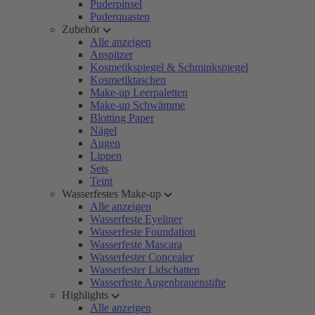
Puderpinsel
Puderquasten
Zubehör
Alle anzeigen
Anspitzer
Kosmetikspiegel & Schminkspiegel
Kosmetiktaschen
Make-up Leerpaletten
Make-up Schwämme
Blotting Paper
Nägel
Augen
Lippen
Sets
Teint
Wasserfestes Make-up
Alle anzeigen
Wasserfeste Eyeliner
Wasserfeste Foundation
Wasserfeste Mascara
Wasserfester Concealer
Wasserfester Lidschatten
Wasserfeste Augenbrauenstifte
Highlights
Alle anzeigen