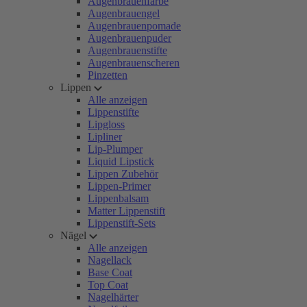
Augenbrauenfarbe
Augenbrauengel
Augenbrauenpomade
Augenbrauenpuder
Augenbrauenstifte
Augenbrauenscheren
Pinzetten
Lippen
Alle anzeigen
Lippenstifte
Lipgloss
Lipliner
Lip-Plumper
Liquid Lipstick
Lippen Zubehör
Lippen-Primer
Lippenbalsam
Matter Lippenstift
Lippenstift-Sets
Nägel
Alle anzeigen
Nagellack
Base Coat
Top Coat
Nagelhärter