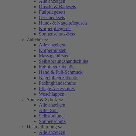
Alle anzeigen
Dusch- & Badesets
Fußpflegesets
Geschenksets
Hand- & Nagelpflegesets
Körperpflegesets
Sonnenschutz-Sets
Zubehör
Alle anzeigen
Körperbürsten
Massagebürsten
Selbstbräungshandschuhe
Fußpflegezubehör
Hand & Fuß-Schmuck
Nagelpflegezubehör
Peelinghandschuhe
Pflege Accessoires
Waschlappen
Sonne & Schutz
Alle anzeigen
After Sun
Selbstbräuner
Sonnenschutz
Haarentfernung
Alle anzeigen