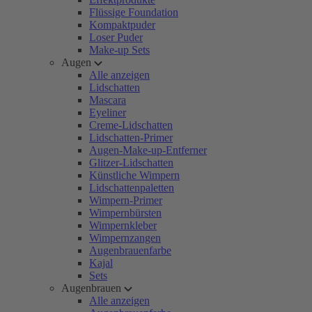
Flüssige Foundation
Kompaktpuder
Loser Puder
Make-up Sets
Augen
Alle anzeigen
Lidschatten
Mascara
Eyeliner
Creme-Lidschatten
Lidschatten-Primer
Augen-Make-up-Entferner
Glitzer-Lidschatten
Künstliche Wimpern
Lidschattenpaletten
Wimpern-Primer
Wimpernbürsten
Wimpernkleber
Wimpernzangen
Augenbrauenfarbe
Kajal
Sets
Augenbrauen
Alle anzeigen