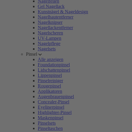
Nagelfeilen
Gel Nagellack
Kunstnägel & Nageldesign
Nagelhautentferner
Nagelknipser
Nagellackentferner
Nagelscheren
UV-Lampen
Nagelpflege
Nagelsets
Pinsel
Alle anzeigen
Foundationpinsel
Lidschattenpinsel
Lippenpinsel
Pinselreiniger
Rougepinsel
Applikatoren
Augenbrauenpinsel
Concealer-Pinsel
Eyelinerpinsel
Highlighter-Pinsel
Maskenpinsel
Pinselsets
Pinseltaschen