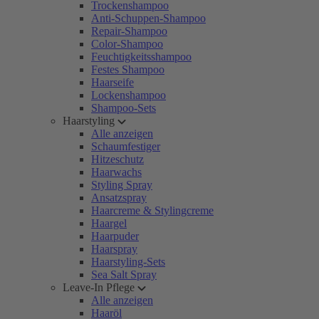
Trockenshampoo
Anti-Schuppen-Shampoo
Repair-Shampoo
Color-Shampoo
Feuchtigkeitsshampoo
Festes Shampoo
Haarseife
Lockenshampoo
Shampoo-Sets
Haarstyling
Alle anzeigen
Schaumfestiger
Hitzeschutz
Haarwachs
Styling Spray
Ansatzspray
Haarcreme & Stylingcreme
Haargel
Haarpuder
Haarspray
Haarstyling-Sets
Sea Salt Spray
Leave-In Pflege
Alle anzeigen
Haaröl