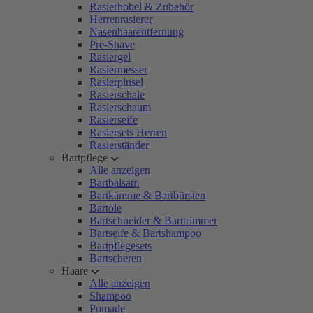
Rasierhobel & Zubehör
Herrenrasierer
Nasenhaarentfernung
Pre-Shave
Rasiergel
Rasiermesser
Rasierpinsel
Rasierschale
Rasierschaum
Rasierseife
Rasiersets Herren
Rasierständer
Bartpflege
Alle anzeigen
Bartbalsam
Bartkämme & Bartbürsten
Bartöle
Bartschneider & Barttrimmer
Bartseife & Bartshampoo
Bartpflegesets
Bartscheren
Haare
Alle anzeigen
Shampoo
Pomade