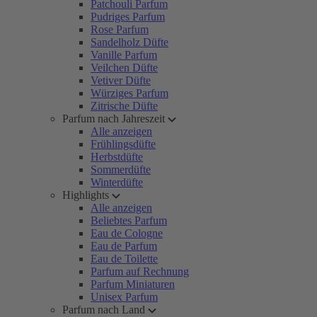
Patchouli Parfum
Pudriges Parfum
Rose Parfum
Sandelholz Düfte
Vanille Parfum
Veilchen Düfte
Vetiver Düfte
Würziges Parfum
Zitrische Düfte
Parfum nach Jahreszeit
Alle anzeigen
Frühlingsdüfte
Herbstdüfte
Sommerdüfte
Winterdüfte
Highlights
Alle anzeigen
Beliebtes Parfum
Eau de Cologne
Eau de Parfum
Eau de Toilette
Parfum auf Rechnung
Parfum Miniaturen
Unisex Parfum
Parfum nach Land