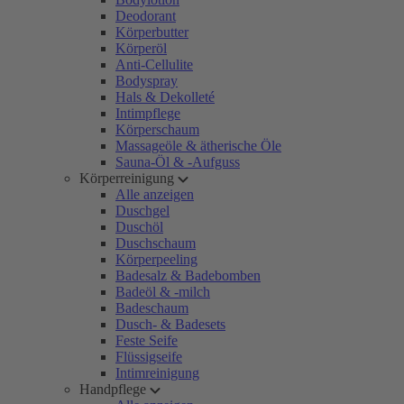
Deodorant
Körperbutter
Körperöl
Anti-Cellulite
Bodyspray
Hals & Dekolleté
Intimpflege
Körperschaum
Massageöle & ätherische Öle
Sauna-Öl & -Aufguss
Körperreinigung
Alle anzeigen
Duschgel
Duschöl
Duschschaum
Körperpeeling
Badesalz & Badebomben
Badeöl & -milch
Badeschaum
Dusch- & Badesets
Feste Seife
Flüssigseife
Intimreinigung
Handpflege