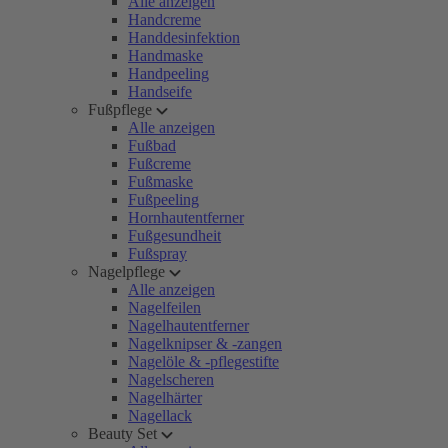
Alle anzeigen
Handcreme
Handdesinfektion
Handmaske
Handpeeling
Handseife
Fußpflege
Alle anzeigen
Fußbad
Fußcreme
Fußmaske
Fußpeeling
Hornhautentferner
Fußgesundheit
Fußspray
Nagelpflege
Alle anzeigen
Nagelfeilen
Nagelhautentferner
Nagelknipser & -zangen
Nagelöle & -pflegestifte
Nagelscheren
Nagelhärter
Nagellack
Beauty Set