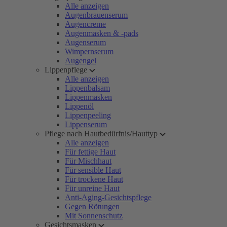
Alle anzeigen
Augenbrauenserum
Augencreme
Augenmasken & -pads
Augenserum
Wimpernserum
Augengel
Lippenpflege
Alle anzeigen
Lippenbalsam
Lippenmasken
Lippenöl
Lippenpeeling
Lippenserum
Pflege nach Hautbedürfnis/Hauttyp
Alle anzeigen
Für fettige Haut
Für Mischhaut
Für sensible Haut
Für trockene Haut
Für unreine Haut
Anti-Aging-Gesichtspflege
Gegen Rötungen
Mit Sonnenschutz
Gesichtsmasken