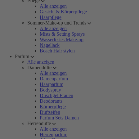
Pflege
Alle anzeigen
Gesicht & Körperpflege
Haarpflege
Sommer-Make-up und Trends
Alle anzeigen
Mists & Setting Sprays
Wasserfestes Make-up
Nagellack
Beach Hair stylen
Parfum
Alle anzeigen
Damendüfte
Alle anzeigen
Damenparfum
Haarparfum
Bodyspray
Duschgel Frauen
Deodorants
Körperpflege
Duftseifen
Parfum Sets Damen
Herrendüfte
Alle anzeigen
Herrenparfum