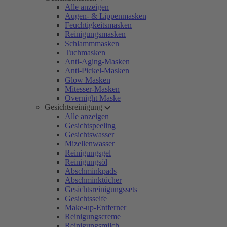
Alle anzeigen
Augen- & Lippenmasken
Feuchtigkeitsmasken
Reinigungsmasken
Schlammmasken
Tuchmasken
Anti-Aging-Masken
Anti-Pickel-Masken
Glow Masken
Mitesser-Masken
Overnight Maske
Gesichtsreinigung
Alle anzeigen
Gesichtspeeling
Gesichtswasser
Mizellenwasser
Reinigungsgel
Reinigungsöl
Abschminkpads
Abschminktücher
Gesichtsreinigungssets
Gesichtsseife
Make-up-Entferner
Reinigungscreme
Reinigungsmilch