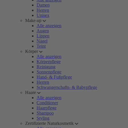
Damen
Herren
Unisex
Make-up
Alle anzeigen
Augen
Lippen
Nägel
Teint
Körper
Alle anzeigen
Körperpflege
Reinigung
Sonnenpflege
Hand- & Fußpflege
Herren
Schwangerschafts- & Babypflege
Haare
Alle anzeigen
Conditioner
Haarpflege
Shampoo
Styling
Zertifizierte Naturkosmetik