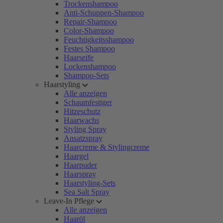
Trockenshampoo
Anti-Schuppen-Shampoo
Repair-Shampoo
Color-Shampoo
Feuchtigkeitsshampoo
Festes Shampoo
Haarseife
Lockenshampoo
Shampoo-Sets
Haarstyling
Alle anzeigen
Schaumfestiger
Hitzeschutz
Haarwachs
Styling Spray
Ansatzspray
Haarcreme & Stylingcreme
Haargel
Haarpuder
Haarspray
Haarstyling-Sets
Sea Salt Spray
Leave-In Pflege
Alle anzeigen
Haaröl