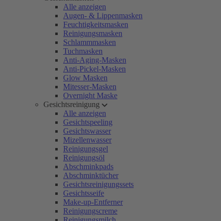
Alle anzeigen
Augen- & Lippenmasken
Feuchtigkeitsmasken
Reinigungsmasken
Schlammmasken
Tuchmasken
Anti-Aging-Masken
Anti-Pickel-Masken
Glow Masken
Mitesser-Masken
Overnight Maske
Gesichtsreinigung
Alle anzeigen
Gesichtspeeling
Gesichtswasser
Mizellenwasser
Reinigungsgel
Reinigungsöl
Abschminkpads
Abschminktücher
Gesichtsreinigungssets
Gesichtsseife
Make-up-Entferner
Reinigungscreme
Reinigungsmilch