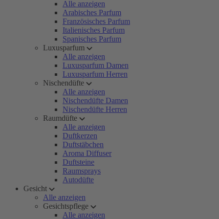
Alle anzeigen
Arabisches Parfum
Französisches Parfum
Italienisches Parfum
Spanisches Parfum
Luxusparfum
Alle anzeigen
Luxusparfum Damen
Luxusparfum Herren
Nischendüfte
Alle anzeigen
Nischendüfte Damen
Nischendüfte Herren
Raumdüfte
Alle anzeigen
Duftkerzen
Duftstäbchen
Aroma Diffuser
Duftsteine
Raumsprays
Autodüfte
Gesicht
Alle anzeigen
Gesichtspflege
Alle anzeigen