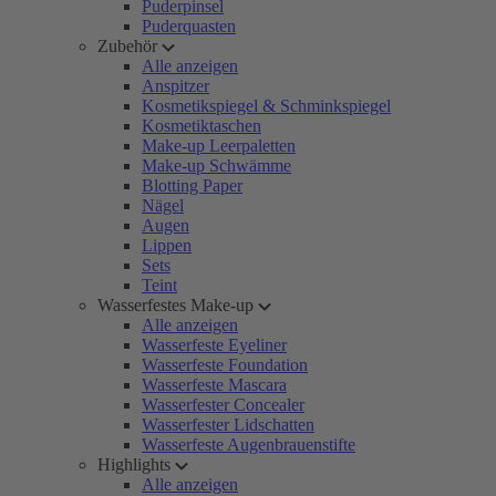
Puderpinsel
Puderquasten
Zubehör
Alle anzeigen
Anspitzer
Kosmetikspiegel & Schminkspiegel
Kosmetiktaschen
Make-up Leerpaletten
Make-up Schwämme
Blotting Paper
Nägel
Augen
Lippen
Sets
Teint
Wasserfestes Make-up
Alle anzeigen
Wasserfeste Eyeliner
Wasserfeste Foundation
Wasserfeste Mascara
Wasserfester Concealer
Wasserfester Lidschatten
Wasserfeste Augenbrauenstifte
Highlights
Alle anzeigen