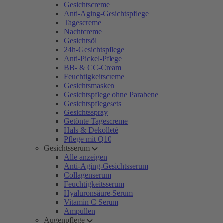
Gesichtscreme
Anti-Aging-Gesichtspflege
Tagescreme
Nachtcreme
Gesichtsöl
24h-Gesichtspflege
Anti-Pickel-Pflege
BB- & CC-Cream
Feuchtigkeitscreme
Gesichtsmasken
Gesichtspflege ohne Parabene
Gesichtspflegesets
Gesichtsspray
Getönte Tagescreme
Hals & Dekolleté
Pflege mit Q10
Gesichtsserum
Alle anzeigen
Anti-Aging-Gesichtsserum
Collagenserum
Feuchtigkeitsserum
Hyaluronsäure-Serum
Vitamin C Serum
Ampullen
Augenpflege