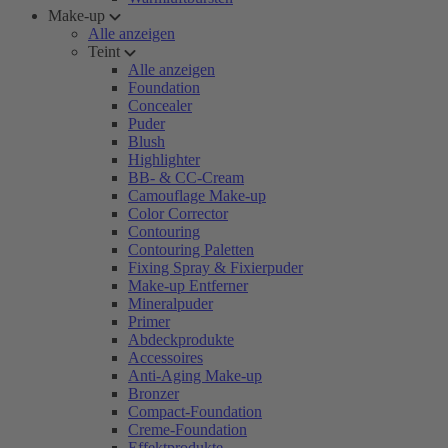
Make-up
Alle anzeigen
Teint
Alle anzeigen
Foundation
Concealer
Puder
Blush
Highlighter
BB- & CC-Cream
Camouflage Make-up
Color Corrector
Contouring
Contouring Paletten
Fixing Spray & Fixierpuder
Make-up Entferner
Mineralpuder
Primer
Abdeckprodukte
Accessoires
Anti-Aging Make-up
Bronzer
Compact-Foundation
Creme-Foundation
Effektprodukte