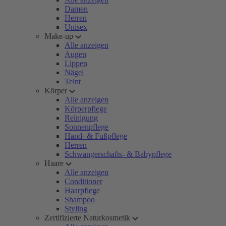
Damen
Herren
Unisex
Make-up
Alle anzeigen
Augen
Lippen
Nägel
Teint
Körper
Alle anzeigen
Körperpflege
Reinigung
Sonnenpflege
Hand- & Fußpflege
Herren
Schwangerschafts- & Babypflege
Haare
Alle anzeigen
Conditioner
Haarpflege
Shampoo
Styling
Zertifizierte Naturkosmetik