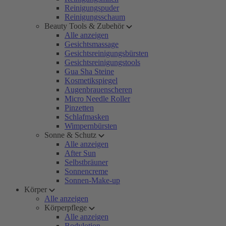
Reinigungspuder
Reinigungsschaum
Beauty Tools & Zubehör
Alle anzeigen
Gesichtsmassage
Gesichtsreinigungsbürsten
Gesichtsreinigungstools
Gua Sha Steine
Kosmetikspiegel
Augenbrauenscheren
Micro Needle Roller
Pinzetten
Schlafmasken
Wimpernbürsten
Sonne & Schutz
Alle anzeigen
After Sun
Selbstbräuner
Sonnencreme
Sonnen-Make-up
Körper
Alle anzeigen
Körperpflege
Alle anzeigen
Bodylotion