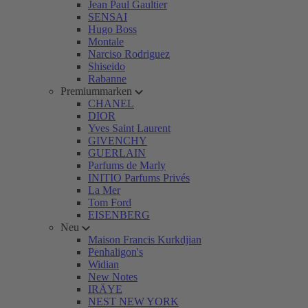
Jean Paul Gaultier
SENSAI
Hugo Boss
Montale
Narciso Rodriguez
Shiseido
Rabanne
Premiummarken
CHANEL
DIOR
Yves Saint Laurent
GIVENCHY
GUERLAIN
Parfums de Marly
INITIO Parfums Privés
La Mer
Tom Ford
EISENBERG
Neu
Maison Francis Kurkdjian
Penhaligon's
Widian
New Notes
IRÄYE
NEST NEW YORK