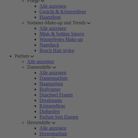
Pflege
Alle anzeigen
Gesicht & Körperpflege
Haarpflege
Sommer-Make-up und Trends
Alle anzeigen
Mists & Setting Sprays
Wasserfestes Make-up
Nagellack
Beach Hair stylen
Parfum
Alle anzeigen
Damendüfte
Alle anzeigen
Damenparfum
Haarparfum
Bodyspray
Duschgel Frauen
Deodorants
Körperpflege
Duftseifen
Parfum Sets Damen
Herrendüfte
Alle anzeigen
Herrenparfum