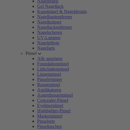
Nagelfeilen
Gel Nagellack
Kunstnägel & Nageldesign
Nagelhautentferner
Nagelknipser
Nagellackentferner
Nagelscheren
UV-Lampen
Nagelpflege
Nagelsets
Pinsel
Alle anzeigen
Foundationpinsel
Lidschattenpinsel
Lippenpinsel
Pinselreiniger
Rougepinsel
Applikatoren
Augenbrauenpinsel
Concealer-Pinsel
Eyelinerpinsel
Highlighter-Pinsel
Maskenpinsel
Pinselsets
Pinseltaschen