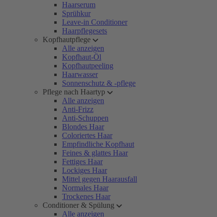
Haarserum
Sprühkur
Leave-in Conditioner
Haarpflegesets
Kopfhautpflege
Alle anzeigen
Kopfhaut-Öl
Kopfhautpeeling
Haarwasser
Sonnenschutz & -pflege
Pflege nach Haartyp
Alle anzeigen
Anti-Frizz
Anti-Schuppen
Blondes Haar
Coloriertes Haar
Empfindliche Kopfhaut
Feines & glattes Haar
Fettiges Haar
Lockiges Haar
Mittel gegen Haarausfall
Normales Haar
Trockenes Haar
Conditioner & Spülung
Alle anzeigen