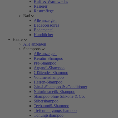
Kalt- & Warmwachs
Rasierer
Rasurpflege
Bad
Alle anzeigen
Badaccessoires
Bademäntel
Handtücher
Haare
Alle anzeigen
Shampoos
Alle anzeigen
Keratin-Shampoo
Pre-Shampoo
Arganöl-Shampoo
Glättendes Shampoo
Volumenshampoo
Herren-Shampoo
2-in-1-Shampoo & -Conditioner
Naturkosmetik-Shampoo
Shampoo ohne Silikone & Co.
Silbershampoo
Teebaumöl-Shampoo
Tiefenreinigungsshampoo
Tönungsshampoo