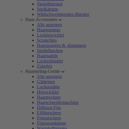
Skelettbürsten
Stielkämme
Wildschweinborsten-Bürsten
Haar-Accessoires
Alle anzeigen
Haargummis
Lockenwickler
Scrunchies
Haarspangen & -klammern
Sprühflaschen
Haarnadeln
Lockenbänder
Zubehör
Haarstyling-Geräte
Alle anzeigen
Glätteisen
Lockenstäbe
Heizwickler
Haartrockner
Haarschneidemaschine
Diffusor-Fön
Effilierschere
Friseurschere
Friseurumhänge
Warmluftbürsten