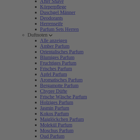
After Shave
Körperpflege
Duschgel Männer
Deodorants
Herrenseife
Parfum Sets Herren
Duftnoten
Alle anzeigen
Amber Parfum
Orientalisches Parfum
Blumiges Parfum
Fruchtiges Parfum
Frisches Parfum
Apfel Parfum
Aromatisches Parfum
Bergamotte Parfum
Chypre Düfte
Frische Wäsche Parfum
Holziges Parfum
Jasmin Parfum
Kokos Parfum
Maiglöckchen Parfum
Molekül Parfum
Moschus Parfum
Oud Parfum