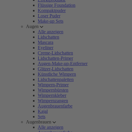
Flüssige Foundation
Kompaktpuder
Loser Puder
Make-up Sets
Augen
Alle anzeigen
Lidschatten
Mascara
Eyeliner
Creme-Lidschatten
Lidschatten-Primer
Augen-Make-up-Entferner
Glitzer-Lidschatten
Künstliche Wimpern
Lidschattenpaletten
Wimpern-Primer
Wimpernbürsten
Wimpernkleber
Wimpernzangen
Augenbrauenfarbe
Kajal
Sets
Augenbrauen
Alle anzeigen