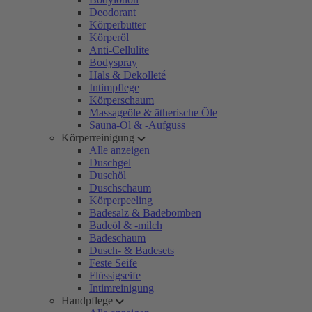
Deodorant
Körperbutter
Körperöl
Anti-Cellulite
Bodyspray
Hals & Dekolleté
Intimpflege
Körperschaum
Massageöle & ätherische Öle
Sauna-Öl & -Aufguss
Körperreinigung
Alle anzeigen
Duschgel
Duschöl
Duschschaum
Körperpeeling
Badesalz & Badebomben
Badeöl & -milch
Badeschaum
Dusch- & Badesets
Feste Seife
Flüssigseife
Intimreinigung
Handpflege