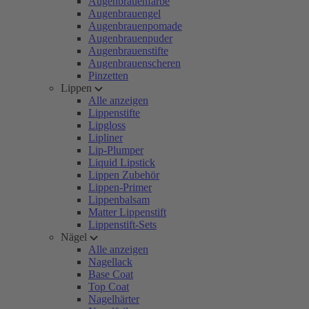
Augenbrauenfarbe
Augenbrauengel
Augenbrauenpomade
Augenbrauenpuder
Augenbrauenstifte
Augenbrauenscheren
Pinzetten
Lippen
Alle anzeigen
Lippenstifte
Lipgloss
Lipliner
Lip-Plumper
Liquid Lipstick
Lippen Zubehör
Lippen-Primer
Lippenbalsam
Matter Lippenstift
Lippenstift-Sets
Nägel
Alle anzeigen
Nagellack
Base Coat
Top Coat
Nagelhärter