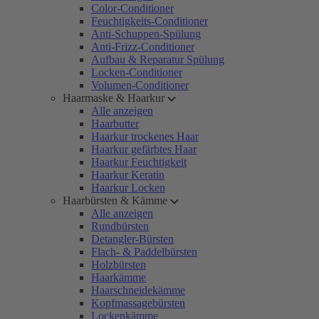
Color-Conditioner
Feuchtigkeits-Conditioner
Anti-Schuppen-Spülung
Anti-Frizz-Conditioner
Aufbau & Reparatur Spülung
Locken-Conditioner
Volumen-Conditioner
Haarmaske & Haarkur
Alle anzeigen
Haarbutter
Haarkur trockenes Haar
Haarkur gefärbtes Haar
Haarkur Feuchtigkeit
Haarkur Keratin
Haarkur Locken
Haarbürsten & Kämme
Alle anzeigen
Rundbürsten
Detangler-Bürsten
Flach- & Paddelbürsten
Holzbürsten
Haarkämme
Haarschneidekämme
Kopfmassagebürsten
Lockenkämme