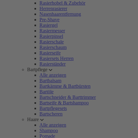
Rasierhobel & Zubehör
Herrenrasierer
Nasenhaarentfernung
Pre-Shave
Rasiergel
Rasiermesser
Rasierpinsel
Rasierschale
Rasierschaum
Rasierseife
Rasiersets Herren
Rasierständer
Bartpflege
Alle anzeigen
Bartbalsam
Bartkämme & Bartbürsten
Bartöle
Bartschneider & Barttrimmer
Bartseife & Bartshampoo
Bartpflegesets
Bartscheren
Haare
Alle anzeigen
Shampoo
Pomade