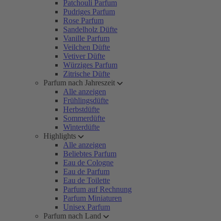
Patchouli Parfum
Pudriges Parfum
Rose Parfum
Sandelholz Düfte
Vanille Parfum
Veilchen Düfte
Vetiver Düfte
Würziges Parfum
Zitrische Düfte
Parfum nach Jahreszeit
Alle anzeigen
Frühlingsdüfte
Herbstdüfte
Sommerdüfte
Winterdüfte
Highlights
Alle anzeigen
Beliebtes Parfum
Eau de Cologne
Eau de Parfum
Eau de Toilette
Parfum auf Rechnung
Parfum Miniaturen
Unisex Parfum
Parfum nach Land