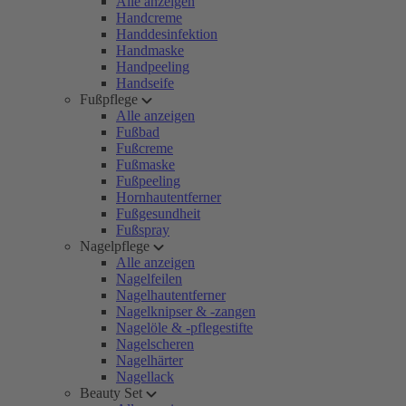
Alle anzeigen
Handcreme
Handdesinfektion
Handmaske
Handpeeling
Handseife
Fußpflege
Alle anzeigen
Fußbad
Fußcreme
Fußmaske
Fußpeeling
Hornhautentferner
Fußgesundheit
Fußspray
Nagelpflege
Alle anzeigen
Nagelfeilen
Nagelhautentferner
Nagelknipser & -zangen
Nagelöle & -pflegestifte
Nagelscheren
Nagelhärter
Nagellack
Beauty Set