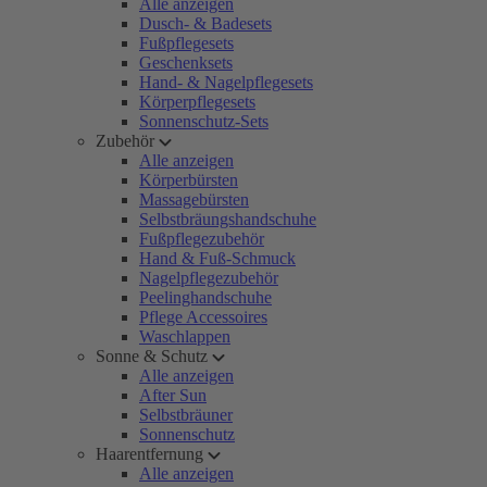
Alle anzeigen
Dusch- & Badesets
Fußpflegesets
Geschenksets
Hand- & Nagelpflegesets
Körperpflegesets
Sonnenschutz-Sets
Zubehör
Alle anzeigen
Körperbürsten
Massagebürsten
Selbstbräungshandschuhe
Fußpflegezubehör
Hand & Fuß-Schmuck
Nagelpflegezubehör
Peelinghandschuhe
Pflege Accessoires
Waschlappen
Sonne & Schutz
Alle anzeigen
After Sun
Selbstbräuner
Sonnenschutz
Haarentfernung
Alle anzeigen