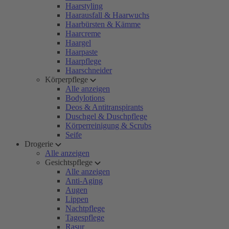
Haarstyling
Haarausfall & Haarwuchs
Haarbürsten & Kämme
Haarcreme
Haargel
Haarpaste
Haarpflege
Haarschneider
Körperpflege
Alle anzeigen
Bodylotions
Deos & Antitranspirants
Duschgel & Duschpflege
Körperreinigung & Scrubs
Seife
Drogerie
Alle anzeigen
Gesichtspflege
Alle anzeigen
Anti-Aging
Augen
Lippen
Nachtpflege
Tagespflege
Rasur