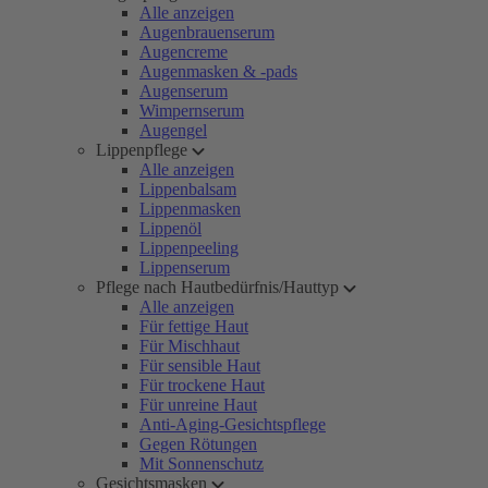
Alle anzeigen
Augenbrauenserum
Augencreme
Augenmasken & -pads
Augenserum
Wimpernserum
Augengel
Lippenpflege
Alle anzeigen
Lippenbalsam
Lippenmasken
Lippenöl
Lippenpeeling
Lippenserum
Pflege nach Hautbedürfnis/Hauttyp
Alle anzeigen
Für fettige Haut
Für Mischhaut
Für sensible Haut
Für trockene Haut
Für unreine Haut
Anti-Aging-Gesichtspflege
Gegen Rötungen
Mit Sonnenschutz
Gesichtsmasken