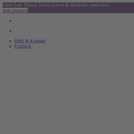
Flash Sale: Beauty Deals sichern & Bestseller entdecken
Jetzt shoppen
Hilfe & Kontakt
Englisch