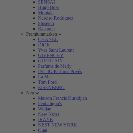
SENSAI
Hugo Boss
Montale
Narciso Rodriguez
Shiseido
Rabanne
Premiummarken
CHANEL
DIOR
Yves Saint Laurent
GIVENCHY
GUERLAIN
Parfums de Marly
INITIO Parfums Privés
La Mer
Tom Ford
EISENBERG
Neu
Maison Francis Kurkdjian
Penhaligon's
Widian
New Notes
IRÄYE
NEST NEW YORK
Ouai