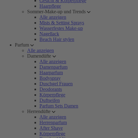
Gesicht & Körperpflege
Haarpflege
Sommer-Make-up und Trends
Alle anzeigen
Mists & Setting Sprays
Wasserfestes Make-up
Nagellack
Beach Hair stylen
Parfum
Alle anzeigen
Damendüfte
Alle anzeigen
Damenparfum
Haarparfum
Bodyspray
Duschgel Frauen
Deodorants
Körperpflege
Duftseifen
Parfum Sets Damen
Herrendüfte
Alle anzeigen
Herrenparfum
After Shave
Körperpflege