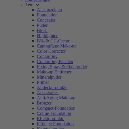
Teint
Alle anzeigen
Foundation
Concealer
Puder
Blush
Highlighter
BB- & CC-Cream
Camouflage Make-up
Color Corrector
Contouring
Contouring Paletten
Fixing Spray & Fixierpuder
Make-up Entferner
Mineralpuder
Primer
Abdeckprodukte
Accessoires
Anti-Aging Make-up
Bronzer
Compact-Foundation
Creme-Foundation
Effektprodukte
Flüssige Foundation
Kompaktpuder