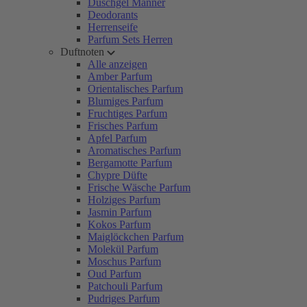
Duschgel Männer
Deodorants
Herrenseife
Parfum Sets Herren
Duftnoten
Alle anzeigen
Amber Parfum
Orientalisches Parfum
Blumiges Parfum
Fruchtiges Parfum
Frisches Parfum
Apfel Parfum
Aromatisches Parfum
Bergamotte Parfum
Chypre Düfte
Frische Wäsche Parfum
Holziges Parfum
Jasmin Parfum
Kokos Parfum
Maiglöckchen Parfum
Molekül Parfum
Moschus Parfum
Oud Parfum
Patchouli Parfum
Pudriges Parfum