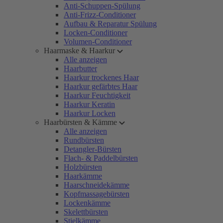
Anti-Schuppen-Spülung
Anti-Frizz-Conditioner
Aufbau & Reparatur Spülung
Locken-Conditioner
Volumen-Conditioner
Haarmaske & Haarkur
Alle anzeigen
Haarbutter
Haarkur trockenes Haar
Haarkur gefärbtes Haar
Haarkur Feuchtigkeit
Haarkur Keratin
Haarkur Locken
Haarbürsten & Kämme
Alle anzeigen
Rundbürsten
Detangler-Bürsten
Flach- & Paddelbürsten
Holzbürsten
Haarkämme
Haarschneidekämme
Kopfmassagebürsten
Lockenkämme
Skelettbürsten
Stielkämme