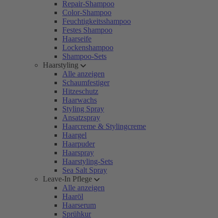
Repair-Shampoo
Color-Shampoo
Feuchtigkeitsshampoo
Festes Shampoo
Haarseife
Lockenshampoo
Shampoo-Sets
Haarstyling
Alle anzeigen
Schaumfestiger
Hitzeschutz
Haarwachs
Styling Spray
Ansatzspray
Haarcreme & Stylingcreme
Haargel
Haarpuder
Haarspray
Haarstyling-Sets
Sea Salt Spray
Leave-In Pflege
Alle anzeigen
Haaröl
Haarserum
Sprühkur