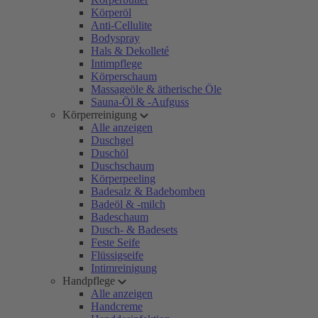
Körperöl
Anti-Cellulite
Bodyspray
Hals & Dekolleté
Intimpflege
Körperschaum
Massageöle & ätherische Öle
Sauna-Öl & -Aufguss
Körperreinigung
Alle anzeigen
Duschgel
Duschöl
Duschschaum
Körperpeeling
Badesalz & Badebomben
Badeöl & -milch
Badeschaum
Dusch- & Badesets
Feste Seife
Flüssigseife
Intimreinigung
Handpflege
Alle anzeigen
Handcreme