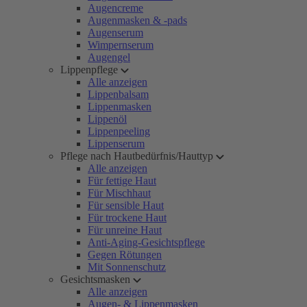
Augencreme
Augenmasken & -pads
Augenserum
Wimpernserum
Augengel
Lippenpflege
Alle anzeigen
Lippenbalsam
Lippenmasken
Lippenöl
Lippenpeeling
Lippenserum
Pflege nach Hautbedürfnis/Hauttyp
Alle anzeigen
Für fettige Haut
Für Mischhaut
Für sensible Haut
Für trockene Haut
Für unreine Haut
Anti-Aging-Gesichtspflege
Gegen Rötungen
Mit Sonnenschutz
Gesichtsmasken
Alle anzeigen
Augen- & Lippenmasken