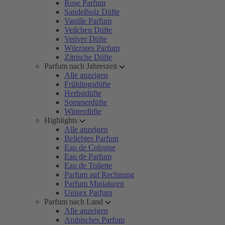
Rose Parfum
Sandelholz Düfte
Vanille Parfum
Veilchen Düfte
Vetiver Düfte
Würziges Parfum
Zitrische Düfte
Parfum nach Jahreszeit
Alle anzeigen
Frühlingsdüfte
Herbstdüfte
Sommerdüfte
Winterdüfte
Highlights
Alle anzeigen
Beliebtes Parfum
Eau de Cologne
Eau de Parfum
Eau de Toilette
Parfum auf Rechnung
Parfum Miniaturen
Unisex Parfum
Parfum nach Land
Alle anzeigen
Arabisches Parfum