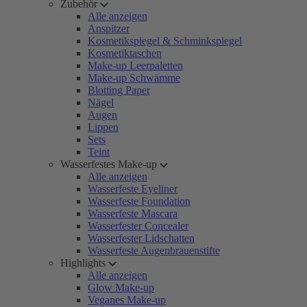
Zubehör
Alle anzeigen
Anspitzer
Kosmetikspiegel & Schminkspiegel
Kosmetiktaschen
Make-up Leerpaletten
Make-up Schwämme
Blotting Paper
Nägel
Augen
Lippen
Sets
Teint
Wasserfestes Make-up
Alle anzeigen
Wasserfeste Eyeliner
Wasserfeste Foundation
Wasserfeste Mascara
Wasserfester Concealer
Wasserfester Lidschatten
Wasserfeste Augenbrauenstifte
Highlights
Alle anzeigen
Glow Make-up
Veganes Make-up