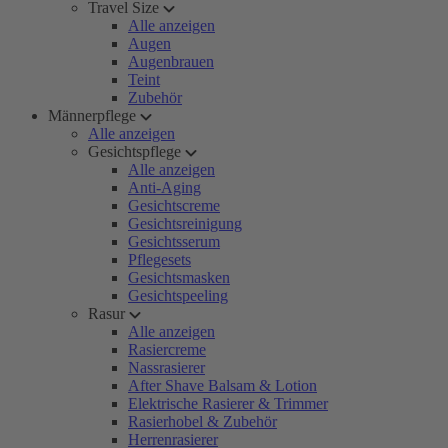
Travel Size
Alle anzeigen
Augen
Augenbrauen
Teint
Zubehör
Männerpflege
Alle anzeigen
Gesichtspflege
Alle anzeigen
Anti-Aging
Gesichtscreme
Gesichtsreinigung
Gesichtsserum
Pflegesets
Gesichtsmasken
Gesichtspeeling
Rasur
Alle anzeigen
Rasiercreme
Nassrasierer
After Shave Balsam & Lotion
Elektrische Rasierer & Trimmer
Rasierhobel & Zubehör
Herrenrasierer