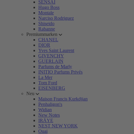
SENSAI
Hugo Boss
Montale
Narciso Rodriguez
Shiseido
Rabanne
Premiummarken
CHANEL
DIOR
Yves Saint Laurent
GIVENCHY
GUERLAIN
Parfums de Marly
INITIO Parfums Privés
La Mer
Tom Ford
EISENBERG
Neu
Maison Francis Kurkdjian
Penhaligon's
Widian
New Notes
IRÄYE
NEST NEW YORK
Ouai