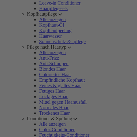
Leave-in Conditioner
Haarpflegesets
Kopfhautpflege
Alle anzeigen
Kopfhaut-Öl
Kopfhautpeeling
Haarwasser
Sonnenschutz & -pflege
Pflege nach Haartyp
Alle anzeigen
Anti-Frizz
Anti-Schuppen
Blondes Haar
Coloriertes Haar
Empfindliche Kopfhaut
Feines & glattes Haar
Fettiges Haar
Lockiges Haar
Mittel gegen Haarausfall
Normales Haar
Trockenes Haar
Conditioner & Spülung
Alle anzeigen
Color-Conditioner
Feuchtigkeits-Conditioner