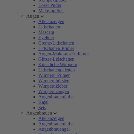
Loser Puder
Make-up Sets
Augen
Alle anzeigen
Lidschatten
Mascara
Eyeliner
Creme-Lidschatten
Lidschatten-Primer
Augen-Make-up-Entferner
Glitzer-Lidschatten
Künstliche Wimpern
Lidschattenpaletten
Wimpern-Primer
Wimpernbürsten
Wimpernkleber
Wimpernzangen
Augenbrauenfarbe
Kajal
Sets
Augenbrauen
Alle anzeigen
Augenbrauenfarbe
Augenbrauengel