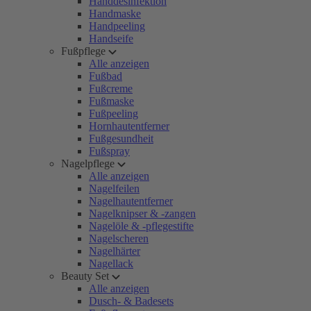
Handdesinfektion
Handmaske
Handpeeling
Handseife
Fußpflege
Alle anzeigen
Fußbad
Fußcreme
Fußmaske
Fußpeeling
Hornhautentferner
Fußgesundheit
Fußspray
Nagelpflege
Alle anzeigen
Nagelfeilen
Nagelhautentferner
Nagelknipser & -zangen
Nagelöle & -pflegestifte
Nagelscheren
Nagelhärter
Nagellack
Beauty Set
Alle anzeigen
Dusch- & Badesets