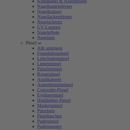
Kunstnägel & Nageldesign
Nagelhautentferner
Nagelknipser
Nagellackentferner
Nagelscheren
UV-Lampen
Nagelpflege
Nagelsets
Pinsel
Alle anzeigen
Foundationpinsel
Lidschattenpinsel
Lippenpinsel
Pinselreiniger
Rougepinsel
Applikatoren
Augenbrauenpinsel
Concealer-Pinsel
Eyelinerpinsel
Highlighter-Pinsel
Maskenpinsel
Pinselsets
Pinseltaschen
Puderpinsel
Puderquasten