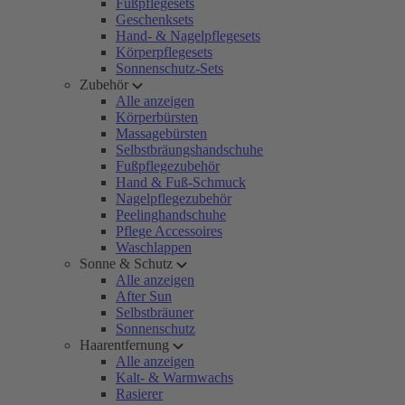
Fußpflegesets
Geschenksets
Hand- & Nagelpflegesets
Körperpflegesets
Sonnenschutz-Sets
Zubehör
Alle anzeigen
Körperbürsten
Massagebürsten
Selbstbräungshandschuhe
Fußpflegezubehör
Hand & Fuß-Schmuck
Nagelpflegezubehör
Peelinghandschuhe
Pflege Accessoires
Waschlappen
Sonne & Schutz
Alle anzeigen
After Sun
Selbstbräuner
Sonnenschutz
Haarentfernung
Alle anzeigen
Kalt- & Warmwachs
Rasierer