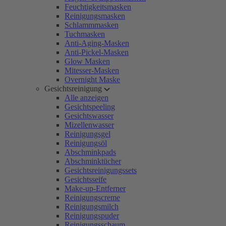
Feuchtigkeitsmasken
Reinigungsmasken
Schlammmasken
Tuchmasken
Anti-Aging-Masken
Anti-Pickel-Masken
Glow Masken
Mitesser-Masken
Overnight Maske
Gesichtsreinigung
Alle anzeigen
Gesichtspeeling
Gesichtswasser
Mizellenwasser
Reinigungsgel
Reinigungsöl
Abschminkpads
Abschminktücher
Gesichtsreinigungssets
Gesichtsseife
Make-up-Entferner
Reinigungscreme
Reinigungsmilch
Reinigungspuder
Reinigungsschaum