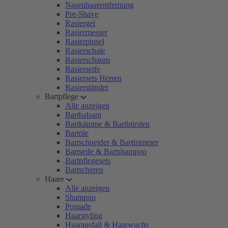
Nasenhaarentfernung
Pre-Shave
Rasiergel
Rasiermesser
Rasierpinsel
Rasierschale
Rasierschaum
Rasierseife
Rasiersets Herren
Rasierständer
Bartpflege
Alle anzeigen
Bartbalsam
Bartkämme & Bartbürsten
Bartöle
Bartschneider & Barttrimmer
Bartseife & Bartshampoo
Bartpflegesets
Bartscheren
Haare
Alle anzeigen
Shampoo
Pomade
Haarstyling
Haarausfall & Haarwuchs