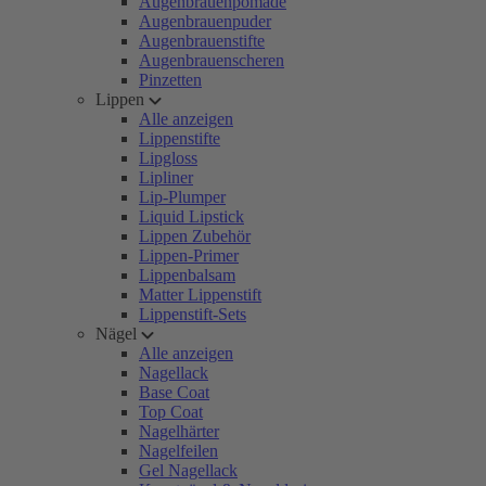
Augenbrauenpomade
Augenbrauenpuder
Augenbrauenstifte
Augenbrauenscheren
Pinzetten
Lippen
Alle anzeigen
Lippenstifte
Lipgloss
Lipliner
Lip-Plumper
Liquid Lipstick
Lippen Zubehör
Lippen-Primer
Lippenbalsam
Matter Lippenstift
Lippenstift-Sets
Nägel
Alle anzeigen
Nagellack
Base Coat
Top Coat
Nagelhärter
Nagelfeilen
Gel Nagellack