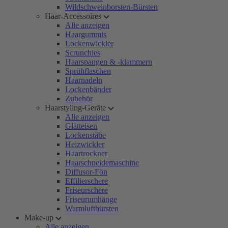
Wildschweinborsten-Bürsten
Haar-Accessoires
Alle anzeigen
Haargummis
Lockenwickler
Scrunchies
Haarspangen & -klammern
Sprühflaschen
Haarnadeln
Lockenbänder
Zubehör
Haarstyling-Geräte
Alle anzeigen
Glätteisen
Lockenstäbe
Heizwickler
Haartrockner
Haarschneidemaschine
Diffusor-Fön
Effilierschere
Friseurschere
Friseurumhänge
Warmluftbürsten
Make-up
Alle anzeigen