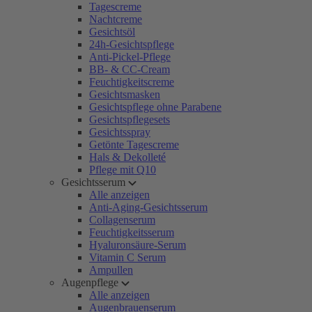
Tagescreme
Nachtcreme
Gesichtsöl
24h-Gesichtspflege
Anti-Pickel-Pflege
BB- & CC-Cream
Feuchtigkeitscreme
Gesichtsmasken
Gesichtspflege ohne Parabene
Gesichtspflegesets
Gesichtsspray
Getönte Tagescreme
Hals & Dekolleté
Pflege mit Q10
Gesichtsserum
Alle anzeigen
Anti-Aging-Gesichtsserum
Collagenserum
Feuchtigkeitsserum
Hyaluronsäure-Serum
Vitamin C Serum
Ampullen
Augenpflege
Alle anzeigen
Augenbrauenserum