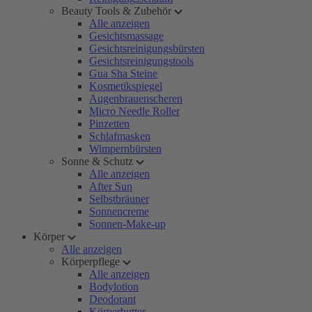
Beauty Tools & Zubehör
Alle anzeigen
Gesichtsmassage
Gesichtsreinigungsbürsten
Gesichtsreinigungstools
Gua Sha Steine
Kosmetikspiegel
Augenbrauenscheren
Micro Needle Roller
Pinzetten
Schlafmasken
Wimpernbürsten
Sonne & Schutz
Alle anzeigen
After Sun
Selbstbräuner
Sonnencreme
Sonnen-Make-up
Körper
Alle anzeigen
Körperpflege
Alle anzeigen
Bodylotion
Deodorant
Körperbutter