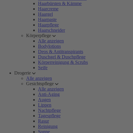
Haarbürsten & Kämme
Haarcreme
Haargel
Haarpaste
Haarpflege
Haarschneider
Körperpflege
Alle anzeigen
Bodylotions
Deos & Antitranspirants
Duschgel & Duschpflege
Körperreinigung & Scrubs
Seife
Drogerie
Alle anzeigen
Gesichtspflege
Alle anzeigen
Anti-Aging
Augen
Lippen
Nachtpflege
Tagespflege
Rasur
Reinigung
Sonne