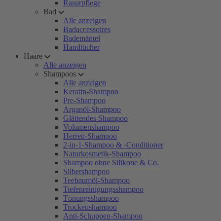
Rasurpflege
Bad
Alle anzeigen
Badaccessoires
Bademäntel
Handtücher
Haare
Alle anzeigen
Shampoos
Alle anzeigen
Keratin-Shampoo
Pre-Shampoo
Arganöl-Shampoo
Glättendes Shampoo
Volumenshampoo
Herren-Shampoo
2-in-1-Shampoo & -Conditioner
Naturkosmetik-Shampoo
Shampoo ohne Silikone & Co.
Silbershampoo
Teebaumöl-Shampoo
Tiefenreinigungsshampoo
Tönungsshampoo
Trockenshampoo
Anti-Schuppen-Shampoo