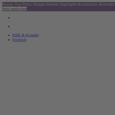
Beauty Top Picks: Shoppe beliebte Highlights & reduzierte Bestseller
Jetzt entdecken
Hilfe & Kontakt
Englisch