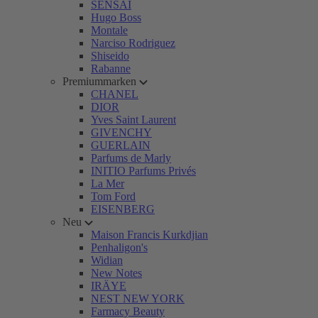
SENSAI
Hugo Boss
Montale
Narciso Rodriguez
Shiseido
Rabanne
Premiummarken
CHANEL
DIOR
Yves Saint Laurent
GIVENCHY
GUERLAIN
Parfums de Marly
INITIO Parfums Privés
La Mer
Tom Ford
EISENBERG
Neu
Maison Francis Kurkdjian
Penhaligon's
Widian
New Notes
IRÄYE
NEST NEW YORK
Farmacy Beauty