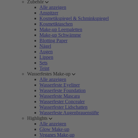
Zubehör
Alle anzeigen
Anspitzer
Kosmetikspiegel & Schminkspiegel
Kosmetiktaschen
Make-up Leerpaletten
Make-up Schwämme
Blotting Paper
Nägel
Augen
Lippen
Sets
Teint
Wasserfestes Make-up
Alle anzeigen
Wasserfeste Eyeliner
Wasserfeste Foundation
Wasserfeste Mascara
Wasserfester Concealer
Wasserfester Lidschatten
Wasserfeste Augenbrauenstifte
Highlights
Alle anzeigen
Glow Make-up
Veganes Make-up