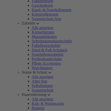
Fußpflegesets
Geschenksets
Hand- & Nagelpflegesets
Körperpflegesets
Sonnenschutz-Sets
Zubehör
Alle anzeigen
Körperbürsten
Massagebürsten
Selbstbräungshandschuhe
Fußpflegezubehör
Hand & Fuß-Schmuck
Nagelpflegezubehör
Peelinghandschuhe
Pflege Accessoires
Waschlappen
Sonne & Schutz
Alle anzeigen
After Sun
Selbstbräuner
Sonnenschutz
Haarentfernung
Alle anzeigen
Kalt- & Warmwachs
Rasierer