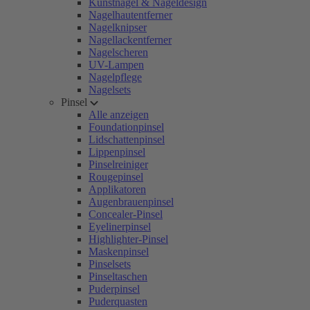
Kunstnägel & Nageldesign
Nagelhautentferner
Nagelknipser
Nagellackentferner
Nagelscheren
UV-Lampen
Nagelpflege
Nagelsets
Pinsel
Alle anzeigen
Foundationpinsel
Lidschattenpinsel
Lippenpinsel
Pinselreiniger
Rougepinsel
Applikatoren
Augenbrauenpinsel
Concealer-Pinsel
Eyelinerpinsel
Highlighter-Pinsel
Maskenpinsel
Pinselsets
Pinseltaschen
Puderpinsel
Puderquasten