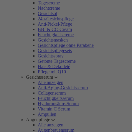
Tagescreme
Nachtcreme
Gesichtsöl
24h-Gesichtspflege
Anti-Pickel-Pflege
BB- & CC-Cream
Feuchtigkeitscreme
Gesichtsmasken
Gesichtspflege ohne Parabene
Gesichtspflegesets
Gesichtsspray
Getönte Tagescreme
Hals & Dekolleté
Pflege mit Q10
Gesichtsserum
Alle anzeigen
Anti-Aging-Gesichtsserum
Collagenserum
Feuchtigkeitsserum
Hyaluronsäure-Serum
Vitamin C Serum
Ampullen
Augenpflege
Alle anzeigen
Augenbrauenserum