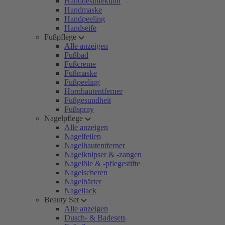
Handdesinfektion
Handmaske
Handpeeling
Handseife
Fußpflege
Alle anzeigen
Fußbad
Fußcreme
Fußmaske
Fußpeeling
Hornhautentferner
Fußgesundheit
Fußspray
Nagelpflege
Alle anzeigen
Nagelfeilen
Nagelhautentferner
Nagelknipser & -zangen
Nagelöle & -pflegestifte
Nagelscheren
Nagelhärter
Nagellack
Beauty Set
Alle anzeigen
Dusch- & Badesets