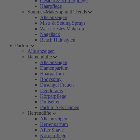
Gesicht & Körperpflege
Haarpflege
Sommer-Make-up und Trends
Alle anzeigen
Mists & Setting Sprays
Wasserfestes Make-up
Nagellack
Beach Hair stylen
Parfum
Alle anzeigen
Damendüfte
Alle anzeigen
Damenparfum
Haarparfum
Bodyspray
Duschgel Frauen
Deodorants
Körperpflege
Duftseifen
Parfum Sets Damen
Herrendüfte
Alle anzeigen
Herrenparfum
After Shave
Körperpflege