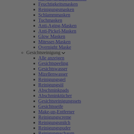
Feuchtigkeitsmasken
Reinigungsmasken
Schlammmasken
Tuchmasken
Anti-Aging-Masken
Anti-Pickel-Masken
Glow Masken
Mitesser-Masken
Overnight Maske
Gesichtsreinigung
Alle anzeigen
Gesichtspeeling
Gesichtswasser
Mizellenwasser
Reinigungsgel
Reinigungsöl
Abschminkpads
Abschminktücher
Gesichtsreinigungssets
Gesichtsseife
Make-up-Entferner
Reinigungscreme
Reinigungsmilch
Reinigungspuder
Reinigungsschaum