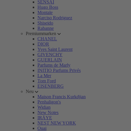
SENSAI
Hugo Boss
Montale
Narciso Rodriguez
Shiseido
Rabanne
Premiummarken
CHANEL
DIOR
Yves Saint Laurent
GIVENCHY
GUERLAIN
Parfums de Marly
INITIO Parfums Privés
La Mer
Tom Ford
EISENBERG
Neu
Maison Francis Kurkdjian
Penhaligon's
Widian
New Notes
IRÄYE
NEST NEW YORK
Ouai