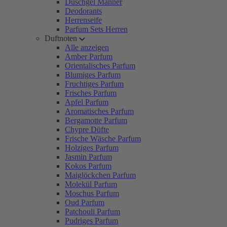
Duschgel Männer
Deodorants
Herrenseife
Parfum Sets Herren
Duftnoten
Alle anzeigen
Amber Parfum
Orientalisches Parfum
Blumiges Parfum
Fruchtiges Parfum
Frisches Parfum
Apfel Parfum
Aromatisches Parfum
Bergamotte Parfum
Chypre Düfte
Frische Wäsche Parfum
Holziges Parfum
Jasmin Parfum
Kokos Parfum
Maiglöckchen Parfum
Molekül Parfum
Moschus Parfum
Oud Parfum
Patchouli Parfum
Pudriges Parfum