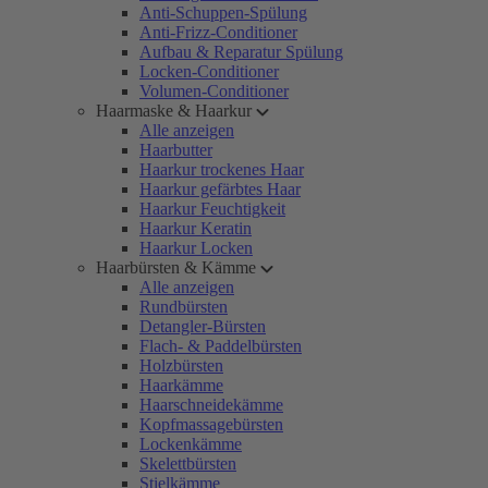
Anti-Schuppen-Spülung
Anti-Frizz-Conditioner
Aufbau & Reparatur Spülung
Locken-Conditioner
Volumen-Conditioner
Haarmaske & Haarkur
Alle anzeigen
Haarbutter
Haarkur trockenes Haar
Haarkur gefärbtes Haar
Haarkur Feuchtigkeit
Haarkur Keratin
Haarkur Locken
Haarbürsten & Kämme
Alle anzeigen
Rundbürsten
Detangler-Bürsten
Flach- & Paddelbürsten
Holzbürsten
Haarkämme
Haarschneidekämme
Kopfmassagebürsten
Lockenkämme
Skelettbürsten
Stielkämme