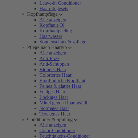
Leave-in Conditioner
Haarpflegesets
Kopfhautpflege
Alle anzeigen
Kopfhaut-Öl
Kopfhautpeeling
Haarwasser
Sonnenschutz & -pflege
Pflege nach Haartyp
Alle anzeigen
Anti-Frizz
Anti-Schuppen
Blondes Haar
Coloriertes Haar
Empfindliche Kopfhaut
Feines & glattes Haar
Fettiges Haar
Lockiges Haar
Mittel gegen Haarausfall
Normales Haar
Trockenes Haar
Conditioner & Spülung
Alle anzeigen
Color-Conditioner
Feuchtigkeits-Conditioner