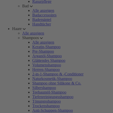
Rasurpflege
Bad
Alle anzeigen
Badaccessoires
Bademäntel
Handtücher
Haare
Alle anzeigen
Shampoos
Alle anzeigen
Keratin-Shampoo
Pre-Shampoo
Arganöl-Shampoo
Glättendes Shampoo
Volumenshampoo
Herren-Shampoo
2-in-1-Shampoo & -Conditioner
Naturkosmetik-Shampoo
Shampoo ohne Silikone & Co.
Silbershampoo
Teebaumöl-Shampoo
Tiefenreinigungsshampoo
Tönungsshampoo
Trockenshampoo
Anti-Schuppen-Shampoo