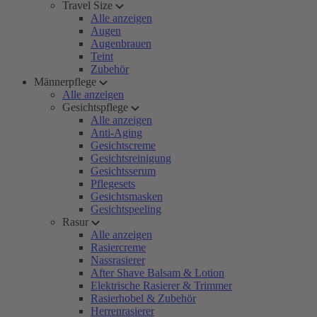
Travel Size
Alle anzeigen
Augen
Augenbrauen
Teint
Zubehör
Männerpflege
Alle anzeigen
Gesichtspflege
Alle anzeigen
Anti-Aging
Gesichtscreme
Gesichtsreinigung
Gesichtsserum
Pflegesets
Gesichtsmasken
Gesichtspeeling
Rasur
Alle anzeigen
Rasiercreme
Nassrasierer
After Shave Balsam & Lotion
Elektrische Rasierer & Trimmer
Rasierhobel & Zubehör
Herrenrasierer