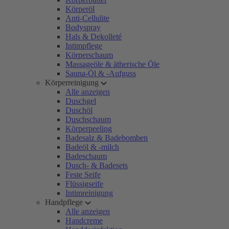
Körperöl
Anti-Cellulite
Bodyspray
Hals & Dekolleté
Intimpflege
Körperschaum
Massageöle & ätherische Öle
Sauna-Öl & -Aufguss
Körperreinigung
Alle anzeigen
Duschgel
Duschöl
Duschschaum
Körperpeeling
Badesalz & Badebomben
Badeöl & -milch
Badeschaum
Dusch- & Badesets
Feste Seife
Flüssigseife
Intimreinigung
Handpflege
Alle anzeigen
Handcreme