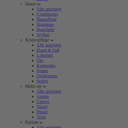
Haare
Alle anzeigen
Conditioner
Haarpflege
Shampoo
Haarfarbe
Styling
Körperpflege
Alle anzeigen
Hand & Fuß
Lotionen
Öle
Reinigung
Sonne
Deodorants
Seifen
Make-up
Alle anzeigen
Augen
Lippen
Nägel
Pinsel
Teint
Parfum
Alle anzeigen