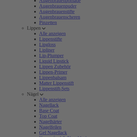
Augenbrauenpomade
Augenbrauenpuder
Augenbrauenstifte
Augenbrauenscheren
Pinzetten
Lippen
Alle anzeigen
Lippenstifte
Lipgloss
Lipliner
Lip-Plumper
Liquid Lipstick
Lippen Zubehör
Lippen-Primer
Lippenbalsam
Matter Lippenstift
Lippenstift-Sets
Nägel
Alle anzeigen
Nagellack
Base Coat
Top Coat
Nagelhärter
Nagelfeilen
Gel Nagellack