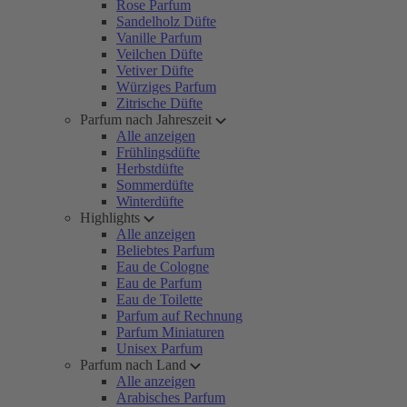
Rose Parfum
Sandelholz Düfte
Vanille Parfum
Veilchen Düfte
Vetiver Düfte
Würziges Parfum
Zitrische Düfte
Parfum nach Jahreszeit
Alle anzeigen
Frühlingsdüfte
Herbstdüfte
Sommerdüfte
Winterdüfte
Highlights
Alle anzeigen
Beliebtes Parfum
Eau de Cologne
Eau de Parfum
Eau de Toilette
Parfum auf Rechnung
Parfum Miniaturen
Unisex Parfum
Parfum nach Land
Alle anzeigen
Arabisches Parfum