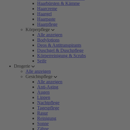
Haarbürsten & Kämme
Haarcreme
Haargel
Haarpaste
Haarpflege
Körperpflege
Alle anzeigen
Bodylotions
Deos & Antitranspirants
Duschgel & Duschpflege
Körperreinigung & Scrubs
Seife
Drogerie
Alle anzeigen
Gesichtspflege
Alle anzeigen
Anti-Aging
Augen
Lippen
Nachtpflege
Tagespflege
Rasur
Reinigung
Sonne
Zähne