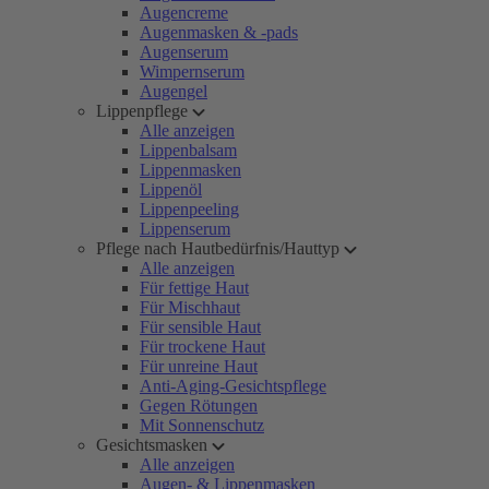
Augencreme
Augenmasken & -pads
Augenserum
Wimpernserum
Augengel
Lippenpflege
Alle anzeigen
Lippenbalsam
Lippenmasken
Lippenöl
Lippenpeeling
Lippenserum
Pflege nach Hautbedürfnis/Hauttyp
Alle anzeigen
Für fettige Haut
Für Mischhaut
Für sensible Haut
Für trockene Haut
Für unreine Haut
Anti-Aging-Gesichtspflege
Gegen Rötungen
Mit Sonnenschutz
Gesichtsmasken
Alle anzeigen
Augen- & Lippenmasken