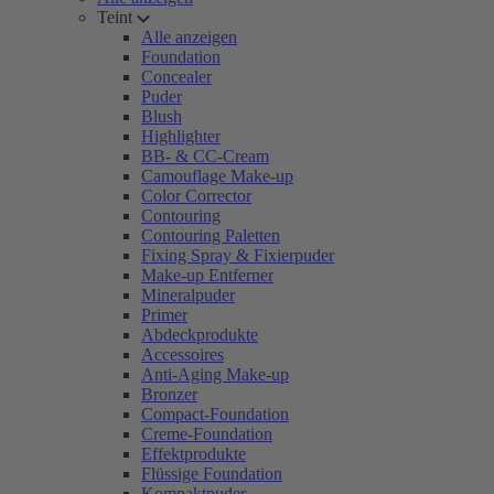
Teint
Alle anzeigen
Foundation
Concealer
Puder
Blush
Highlighter
BB- & CC-Cream
Camouflage Make-up
Color Corrector
Contouring
Contouring Paletten
Fixing Spray & Fixierpuder
Make-up Entferner
Mineralpuder
Primer
Abdeckprodukte
Accessoires
Anti-Aging Make-up
Bronzer
Compact-Foundation
Creme-Foundation
Effektprodukte
Flüssige Foundation
Kompaktpuder