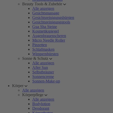
Beauty Tools & Zubehör
Alle anzeigen
Gesichtsmassage
Gesichtsreinigungsbürsten
Gesichtsreinigungstools
Gua Sha Steine
Kosmetikspiegel
Augenbrauenscheren
Micro Needle Roller
Pinzetten
Schlafmasken
Wimpernbürsten
Sonne & Schutz
Alle anzeigen
After Sun
Selbstbräuner
Sonnencreme
Sonnen-Make-up
Körper
Alle anzeigen
Körperpflege
Alle anzeigen
Bodylotion
Deodorant
Körperbutter