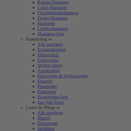
Repair-Shampoo
Color-Shampoo
Feuchtigkeitsshampoo
Festes Shampoo
Haarseife
Lockenshampoo
Shampoo-Sets
Haarstyling
Alle anzeigen
Schaumfestiger
Hitzeschutz
Haarwachs
Styling Spray
Ansatzspray
Haarcreme & Stylingcreme
Haargel
Haarpuder
Haarspray
Haarstyling-Sets
Sea Salt Spray
Leave-In Pflege
Alle anzeigen
Haaröl
Haarserum
Sprühkur