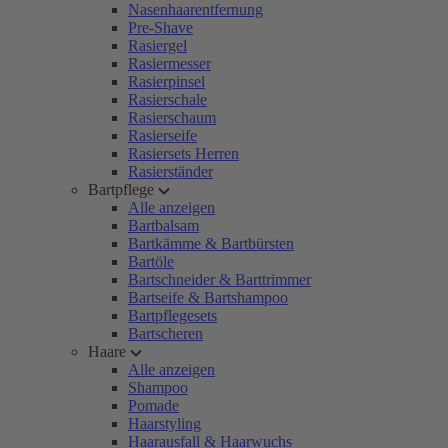
Nasenhaarentfernung
Pre-Shave
Rasiergel
Rasiermesser
Rasierpinsel
Rasierschale
Rasierschaum
Rasierseife
Rasiersets Herren
Rasierständer
Bartpflege
Alle anzeigen
Bartbalsam
Bartkämme & Bartbürsten
Bartöle
Bartschneider & Barttrimmer
Bartseife & Bartshampoo
Bartpflegesets
Bartscheren
Haare
Alle anzeigen
Shampoo
Pomade
Haarstyling
Haarausfall & Haarwuchs