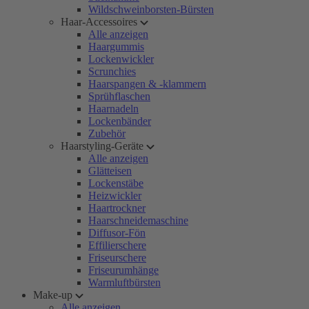
Wildschweinborsten-Bürsten
Haar-Accessoires
Alle anzeigen
Haargummis
Lockenwickler
Scrunchies
Haarspangen & -klammern
Sprühflaschen
Haarnadeln
Lockenbänder
Zubehör
Haarstyling-Geräte
Alle anzeigen
Glätteisen
Lockenstäbe
Heizwickler
Haartrockner
Haarschneidemaschine
Diffusor-Fön
Effilierschere
Friseurschere
Friseurumhänge
Warmluftbürsten
Make-up
Alle anzeigen