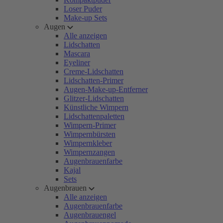
Loser Puder
Make-up Sets
Augen
Alle anzeigen
Lidschatten
Mascara
Eyeliner
Creme-Lidschatten
Lidschatten-Primer
Augen-Make-up-Entferner
Glitzer-Lidschatten
Künstliche Wimpern
Lidschattenpaletten
Wimpern-Primer
Wimpernbürsten
Wimpernkleber
Wimpernzangen
Augenbrauenfarbe
Kajal
Sets
Augenbrauen
Alle anzeigen
Augenbrauenfarbe
Augenbrauengel