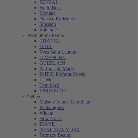
SENSAI
Hugo Boss
Montale
Narciso Rodriguez
Shiseido
Rabanne
Premiummarken
CHANEL
DIOR
Yves Saint Laurent
GIVENCHY
GUERLAIN
Parfums de Marly
INITIO Parfums Privés
La Mer
Tom Ford
EISENBERG
Neu
Maison Francis Kurkdjian
Penhaligon's
Widian
New Notes
IRÄYE
NEST NEW YORK
Farmacy Beauty