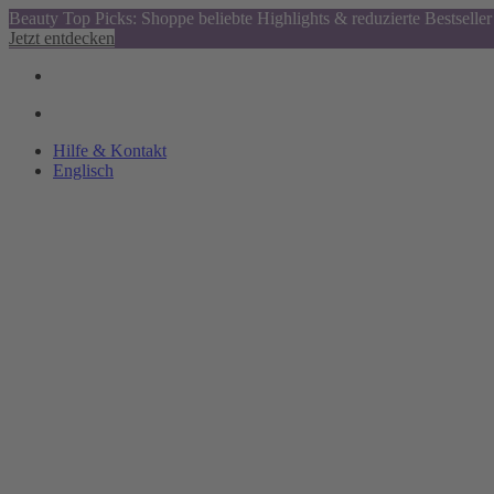
Beauty Top Picks: Shoppe beliebte Highlights & reduzierte Bestseller
Jetzt entdecken
Hilfe & Kontakt
Englisch