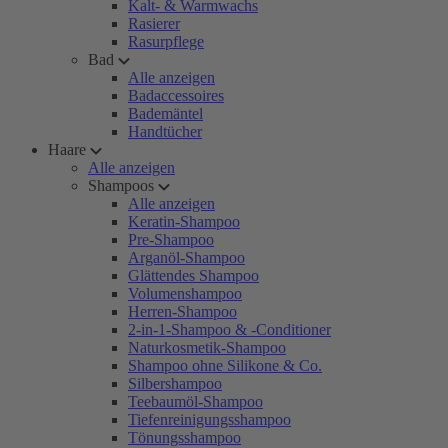
Kalt- & Warmwachs
Rasierer
Rasurpflege
Bad
Alle anzeigen
Badaccessoires
Bademäntel
Handtücher
Haare
Alle anzeigen
Shampoos
Alle anzeigen
Keratin-Shampoo
Pre-Shampoo
Arganöl-Shampoo
Glättendes Shampoo
Volumenshampoo
Herren-Shampoo
2-in-1-Shampoo & -Conditioner
Naturkosmetik-Shampoo
Shampoo ohne Silikone & Co.
Silbershampoo
Teebaumöl-Shampoo
Tiefenreinigungsshampoo
Tönungsshampoo