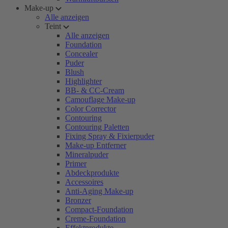
Make-up
Alle anzeigen
Teint
Alle anzeigen
Foundation
Concealer
Puder
Blush
Highlighter
BB- & CC-Cream
Camouflage Make-up
Color Corrector
Contouring
Contouring Paletten
Fixing Spray & Fixierpuder
Make-up Entferner
Mineralpuder
Primer
Abdeckprodukte
Accessoires
Anti-Aging Make-up
Bronzer
Compact-Foundation
Creme-Foundation
Effektprodukte