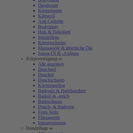
Deodorant
Körperbutter
Körperöl
Anti-Cellulite
Bodyspray
Hals & Dekolleté
Intimpflege
Körperschaum
Massageöle & ätherische Öle
Sauna-Öl & -Aufguss
Körperreinigung
Alle anzeigen
Duschgel
Duschöl
Duschschaum
Körperpeeling
Badesalz & Badebomben
Badeöl & -milch
Badeschaum
Dusch- & Badesets
Feste Seife
Flüssigseife
Intimreinigung
Handpflege