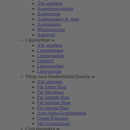
Alle anzeigen
Augenbrauenserum
Augencreme
Augenmasken & -pads
Augenserum
Wimpernserum
Augengel
Lippenpflege
Alle anzeigen
Lippenbalsam
Lippenmasken
Lippenöl
Lippenpeeling
Lippenserum
Pflege nach Hautbedürfnis/Hauttyp
Alle anzeigen
Für fettige Haut
Für Mischhaut
Für sensible Haut
Für trockene Haut
Für unreine Haut
Anti-Aging-Gesichtspflege
Gegen Rötungen
Mit Sonnenschutz
Gesichtsmasken