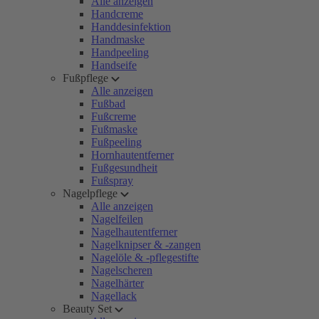
Alle anzeigen
Handcreme
Handdesinfektion
Handmaske
Handpeeling
Handseife
Fußpflege
Alle anzeigen
Fußbad
Fußcreme
Fußmaske
Fußpeeling
Hornhautentferner
Fußgesundheit
Fußspray
Nagelpflege
Alle anzeigen
Nagelfeilen
Nagelhautentferner
Nagelknipser & -zangen
Nagelöle & -pflegestifte
Nagelscheren
Nagelhärter
Nagellack
Beauty Set