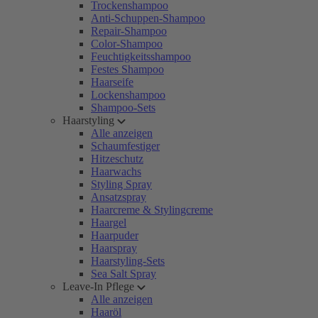
Trockenshampoo
Anti-Schuppen-Shampoo
Repair-Shampoo
Color-Shampoo
Feuchtigkeitsshampoo
Festes Shampoo
Haarseife
Lockenshampoo
Shampoo-Sets
Haarstyling
Alle anzeigen
Schaumfestiger
Hitzeschutz
Haarwachs
Styling Spray
Ansatzspray
Haarcreme & Stylingcreme
Haargel
Haarpuder
Haarspray
Haarstyling-Sets
Sea Salt Spray
Leave-In Pflege
Alle anzeigen
Haaröl