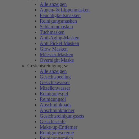
Alle anzeigen
Augen- & Lippenmasken
Feuchtigkeitsmasken
Reinigungsmasken
Schlammmasken
Tuchmasken
Anti-Aging-Masken
Anti-Pickel-Masken
Glow Masken
Mitesser-Masken
Overnight Maske
Gesichtsreinigung
Alle anzeigen
Gesichtspeeling
Gesichtswasser
Mizellenwasser
Reinigungsgel
Reinigungsöl
Abschminkpads
Abschminktücher
Gesichtsreinigungssets
Gesichtsseife
Make-up-Entferner
Reinigungscreme
Reinigungsmilch