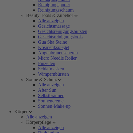
Reinigungspuder
Reinigungsschaum
Beauty Tools & Zubehör
Alle anzeigen
Gesichtsmassage
Gesichtsreinigungsbürsten
Gesichtsreinigungstools
Gua Sha Steine
Kosmetikspiegel
Augenbrauenscheren
Micro Needle Roller
Pinzetten
Schlafmasken
Wimpernbürsten
Sonne & Schutz
Alle anzeigen
After Sun
Selbstbräuner
Sonnencreme
Sonnen-Make-up
Körper
Alle anzeigen
Körperpflege
Alle anzeigen
Bodylotion