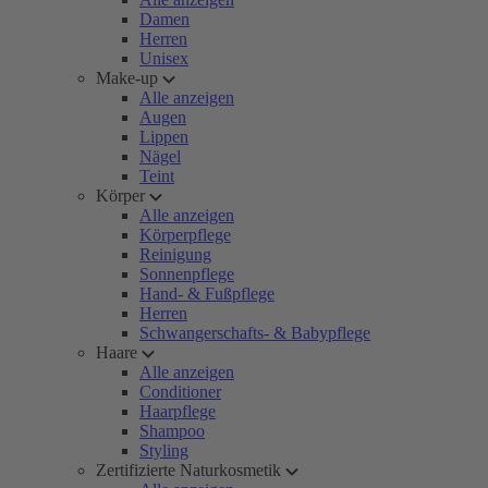
Damen
Herren
Unisex
Make-up
Alle anzeigen
Augen
Lippen
Nägel
Teint
Körper
Alle anzeigen
Körperpflege
Reinigung
Sonnenpflege
Hand- & Fußpflege
Herren
Schwangerschafts- & Babypflege
Haare
Alle anzeigen
Conditioner
Haarpflege
Shampoo
Styling
Zertifizierte Naturkosmetik