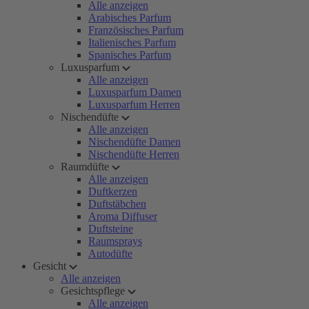
Alle anzeigen
Arabisches Parfum
Französisches Parfum
Italienisches Parfum
Spanisches Parfum
Luxusparfum
Alle anzeigen
Luxusparfum Damen
Luxusparfum Herren
Nischendüfte
Alle anzeigen
Nischendüfte Damen
Nischendüfte Herren
Raumdüfte
Alle anzeigen
Duftkerzen
Duftstäbchen
Aroma Diffuser
Duftsteine
Raumsprays
Autodüfte
Gesicht
Alle anzeigen
Gesichtspflege
Alle anzeigen