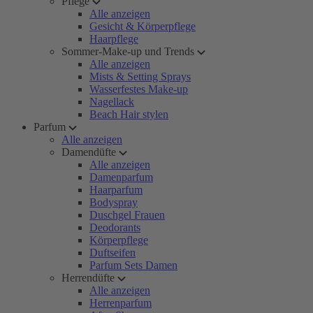
Pflege
Alle anzeigen
Gesicht & Körperpflege
Haarpflege
Sommer-Make-up und Trends
Alle anzeigen
Mists & Setting Sprays
Wasserfestes Make-up
Nagellack
Beach Hair stylen
Parfum
Alle anzeigen
Damendüfte
Alle anzeigen
Damenparfum
Haarparfum
Bodyspray
Duschgel Frauen
Deodorants
Körperpflege
Duftseifen
Parfum Sets Damen
Herrendüfte
Alle anzeigen
Herrenparfum