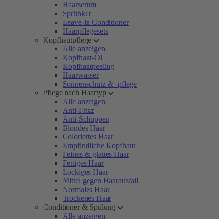
Haarserum
Sprühkur
Leave-in Conditioner
Haarpflegesets
Kopfhautpflege
Alle anzeigen
Kopfhaut-Öl
Kopfhautpeeling
Haarwasser
Sonnenschutz & -pflege
Pflege nach Haartyp
Alle anzeigen
Anti-Frizz
Anti-Schuppen
Blondes Haar
Coloriertes Haar
Empfindliche Kopfhaut
Feines & glattes Haar
Fettiges Haar
Lockiges Haar
Mittel gegen Haarausfall
Normales Haar
Trockenes Haar
Conditioner & Spülung
Alle anzeigen