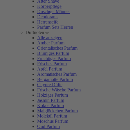
After Shave
Körperpflege
Duschgel Männer
Deodorants
Herrenseife
Parfum Sets Herren
Duftnoten
Alle anzeigen
Amber Parfum
Orientalisches Parfum
Blumiges Parfum
Fruchtiges Parfum
Frisches Parfum
Apfel Parfum
Aromatisches Parfum
Bergamotte Parfum
Chypre Düfte
Frische Wäsche Parfum
Holziges Parfum
Jasmin Parfum
Kokos Parfum
Maiglöckchen Parfum
Molekül Parfum
Moschus Parfum
Oud Parfum