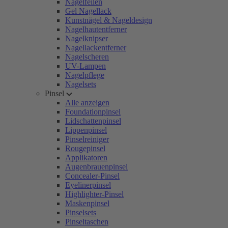
Nagelfeilen
Gel Nagellack
Kunstnägel & Nageldesign
Nagelhautentferner
Nagelknipser
Nagellackentferner
Nagelscheren
UV-Lampen
Nagelpflege
Nagelsets
Pinsel
Alle anzeigen
Foundationpinsel
Lidschattenpinsel
Lippenpinsel
Pinselreiniger
Rougepinsel
Applikatoren
Augenbrauenpinsel
Concealer-Pinsel
Eyelinerpinsel
Highlighter-Pinsel
Maskenpinsel
Pinselsets
Pinseltaschen