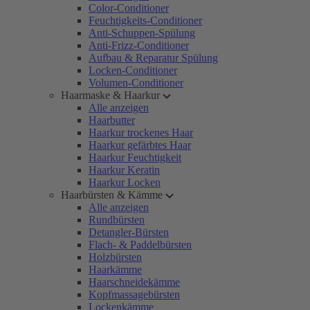
Color-Conditioner
Feuchtigkeits-Conditioner
Anti-Schuppen-Spülung
Anti-Frizz-Conditioner
Aufbau & Reparatur Spülung
Locken-Conditioner
Volumen-Conditioner
Haarmaske & Haarkur
Alle anzeigen
Haarbutter
Haarkur trockenes Haar
Haarkur gefärbtes Haar
Haarkur Feuchtigkeit
Haarkur Keratin
Haarkur Locken
Haarbürsten & Kämme
Alle anzeigen
Rundbürsten
Detangler-Bürsten
Flach- & Paddelbürsten
Holzbürsten
Haarkämme
Haarschneidekämme
Kopfmassagebürsten
Lockenkämme