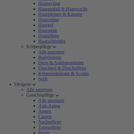
Haarstyling
Haarausfall & Haarwuchs
Haarbürsten & Kämme
Haarcreme
Haargel
Haarpaste
Haarpflege
Haarschneider
Körperpflege
Alle anzeigen
Bodylotions
Deos & Antitranspirants
Duschgel & Duschpflege
Körperreinigung & Scrubs
Seife
Drogerie
Alle anzeigen
Gesichtspflege
Alle anzeigen
Anti-Aging
Augen
Lippen
Nachtpflege
Tagespflege
Rasur