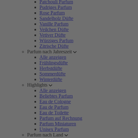
Patchouli Parfum
Pudriges Parfum
Rose Parfum
Sandelholz Düfte
Vanille Parfum
Veilchen Düfte
Vetiver Düfte
Würziges Parfum
Zitrische Düfte
Parfum nach Jahreszeit
Alle anzeigen
Frühlingsdüfte
Herbstdüfte
Sommerdüfte
Winterdüfte
Highlights
Alle anzeigen
Beliebtes Parfum
Eau de Cologne
Eau de Parfum
Eau de Toilette
Parfum auf Rechnung
Parfum Miniaturen
Unisex Parfum
Parfum nach Land