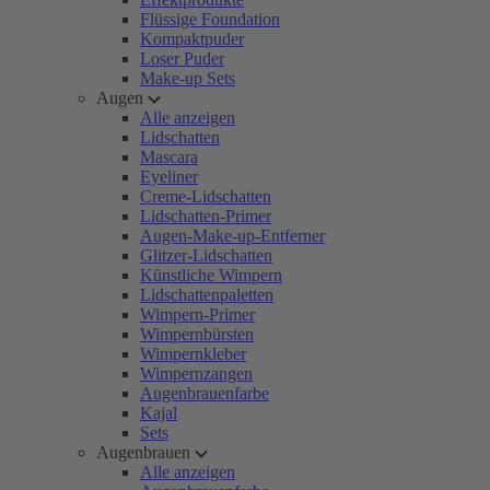
Flüssige Foundation
Kompaktpuder
Loser Puder
Make-up Sets
Augen
Alle anzeigen
Lidschatten
Mascara
Eyeliner
Creme-Lidschatten
Lidschatten-Primer
Augen-Make-up-Entferner
Glitzer-Lidschatten
Künstliche Wimpern
Lidschattenpaletten
Wimpern-Primer
Wimpernbürsten
Wimpernkleber
Wimpernzangen
Augenbrauenfarbe
Kajal
Sets
Augenbrauen
Alle anzeigen