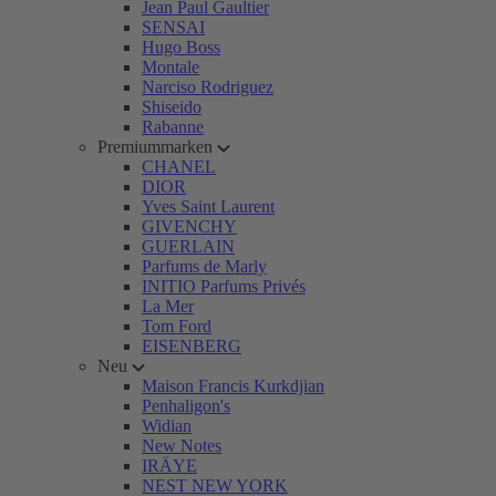
Jean Paul Gaultier
SENSAI
Hugo Boss
Montale
Narciso Rodriguez
Shiseido
Rabanne
Premiummarken
CHANEL
DIOR
Yves Saint Laurent
GIVENCHY
GUERLAIN
Parfums de Marly
INITIO Parfums Privés
La Mer
Tom Ford
EISENBERG
Neu
Maison Francis Kurkdjian
Penhaligon's
Widian
New Notes
IRÄYE
NEST NEW YORK