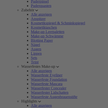
Puderpinsel
Puderquasten
Zubehör
Alle anzeigen
Anspitzer
Kosmetikspiegel & Schminkspiegel
Kosmetiktaschen
Make-up Leerpaletten
Make-up Schwämme
Blotting Paper
Nägel
Augen
Lippen
Sets
Teint
Wasserfestes Make-up
Alle anzeigen
Wasserfeste Eyeliner
Wasserfeste Foundation
Wasserfeste Mascara
Wasserfester Concealer
Wasserfester Lidschatten
Wasserfeste Augenbrauenstifte
Highlights
Alle anzeigen