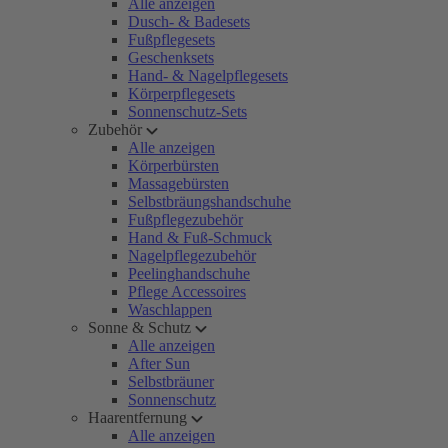
Alle anzeigen
Dusch- & Badesets
Fußpflegesets
Geschenksets
Hand- & Nagelpflegesets
Körperpflegesets
Sonnenschutz-Sets
Zubehör
Alle anzeigen
Körperbürsten
Massagebürsten
Selbstbräungshandschuhe
Fußpflegezubehör
Hand & Fuß-Schmuck
Nagelpflegezubehör
Peelinghandschuhe
Pflege Accessoires
Waschlappen
Sonne & Schutz
Alle anzeigen
After Sun
Selbstbräuner
Sonnenschutz
Haarentfernung
Alle anzeigen