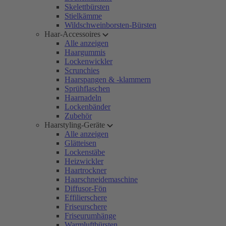
Skelettbürsten
Stielkämme
Wildschweinborsten-Bürsten
Haar-Accessoires
Alle anzeigen
Haargummis
Lockenwickler
Scrunchies
Haarspangen & -klammern
Sprühflaschen
Haarnadeln
Lockenbänder
Zubehör
Haarstyling-Geräte
Alle anzeigen
Glätteisen
Lockenstäbe
Heizwickler
Haartrockner
Haarschneidemaschine
Diffusor-Fön
Effilierschere
Friseurschere
Friseurumhänge
Warmluftbürsten