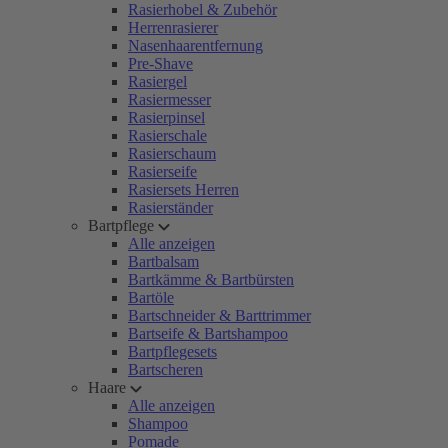
Rasierhobel & Zubehör
Herrenrasierer
Nasenhaarentfernung
Pre-Shave
Rasiergel
Rasiermesser
Rasierpinsel
Rasierschale
Rasierschaum
Rasierseife
Rasiersets Herren
Rasierständer
Bartpflege
Alle anzeigen
Bartbalsam
Bartkämme & Bartbürsten
Bartöle
Bartschneider & Barttrimmer
Bartseife & Bartshampoo
Bartpflegesets
Bartscheren
Haare
Alle anzeigen
Shampoo
Pomade