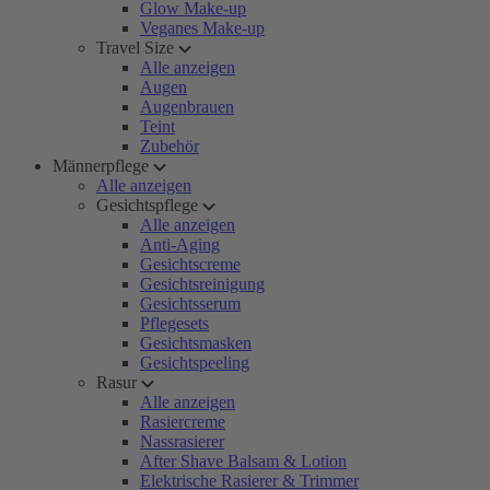
Glow Make-up
Veganes Make-up
Travel Size
Alle anzeigen
Augen
Augenbrauen
Teint
Zubehör
Männerpflege
Alle anzeigen
Gesichtspflege
Alle anzeigen
Anti-Aging
Gesichtscreme
Gesichtsreinigung
Gesichtsserum
Pflegesets
Gesichtsmasken
Gesichtspeeling
Rasur
Alle anzeigen
Rasiercreme
Nassrasierer
After Shave Balsam & Lotion
Elektrische Rasierer & Trimmer