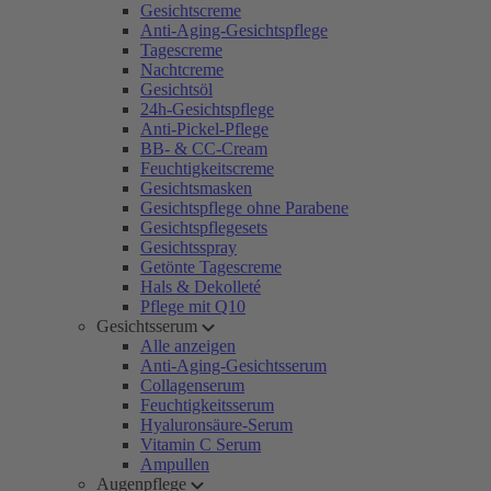
Gesichtscreme
Anti-Aging-Gesichtspflege
Tagescreme
Nachtcreme
Gesichtsöl
24h-Gesichtspflege
Anti-Pickel-Pflege
BB- & CC-Cream
Feuchtigkeitscreme
Gesichtsmasken
Gesichtspflege ohne Parabene
Gesichtspflegesets
Gesichtsspray
Getönte Tagescreme
Hals & Dekolleté
Pflege mit Q10
Gesichtsserum
Alle anzeigen
Anti-Aging-Gesichtsserum
Collagenserum
Feuchtigkeitsserum
Hyaluronsäure-Serum
Vitamin C Serum
Ampullen
Augenpflege