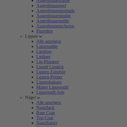
Augenbrauenfarbe
Augenbrauengel
Augenbrauenpomade
Augenbrauenpuder
Augenbrauenstifte
Augenbrauenscheren
Pinzetten
Lippen
Alle anzeigen
Lippenstifte
Lipgloss
Lipliner
Lip-Plumper
Liquid Lipstick
Lippen Zubehör
Lippen-Primer
Lippenbalsam
Matter Lippenstift
Lippenstift-Sets
Nägel
Alle anzeigen
Nagellack
Base Coat
Top Coat
Nagelhärter