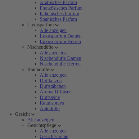
Arabisches Parfum
Französisches Parfum
Italienisches Parfum
Spanisches Parfum
Luxusparfum
Alle anzeigen
Luxusparfum Damen
Luxusparfum Herren
Nischendüfte
Alle anzeigen
Nischendüfte Damen
Nischendüfte Herren
Raumdüfte
Alle anzeigen
Duftkerzen
Duftstäbchen
Aroma Diffuser
Duftsteine
Raumsprays
Autodüfte
Gesicht
Alle anzeigen
Gesichtspflege
Alle anzeigen
Gesichtscreme