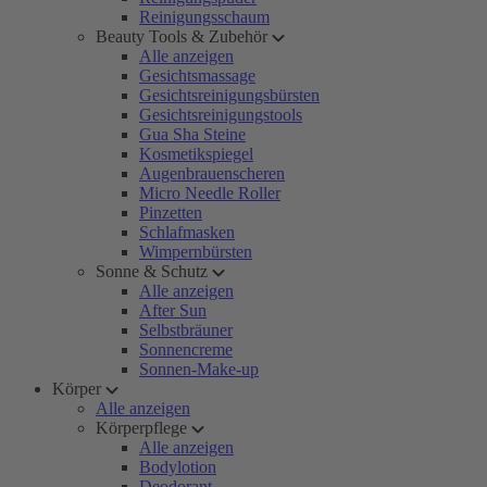
Reinigungsschaum
Beauty Tools & Zubehör
Alle anzeigen
Gesichtsmassage
Gesichtsreinigungsbürsten
Gesichtsreinigungstools
Gua Sha Steine
Kosmetikspiegel
Augenbrauenscheren
Micro Needle Roller
Pinzetten
Schlafmasken
Wimpernbürsten
Sonne & Schutz
Alle anzeigen
After Sun
Selbstbräuner
Sonnencreme
Sonnen-Make-up
Körper
Alle anzeigen
Körperpflege
Alle anzeigen
Bodylotion
Deodorant