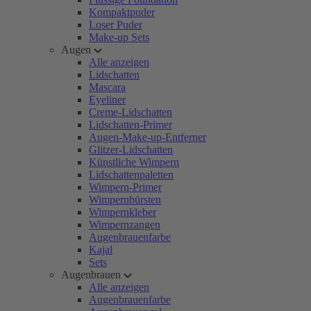
Kompaktpuder
Loser Puder
Make-up Sets
Augen
Alle anzeigen
Lidschatten
Mascara
Eyeliner
Creme-Lidschatten
Lidschatten-Primer
Augen-Make-up-Entferner
Glitzer-Lidschatten
Künstliche Wimpern
Lidschattenpaletten
Wimpern-Primer
Wimpernbürsten
Wimpernkleber
Wimpernzangen
Augenbrauenfarbe
Kajal
Sets
Augenbrauen
Alle anzeigen
Augenbrauenfarbe