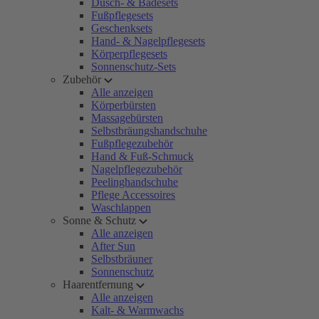
Dusch- & Badesets
Fußpflegesets
Geschenksets
Hand- & Nagelpflegesets
Körperpflegesets
Sonnenschutz-Sets
Zubehör
Alle anzeigen
Körperbürsten
Massagebürsten
Selbstbräungshandschuhe
Fußpflegezubehör
Hand & Fuß-Schmuck
Nagelpflegezubehör
Peelinghandschuhe
Pflege Accessoires
Waschlappen
Sonne & Schutz
Alle anzeigen
After Sun
Selbstbräuner
Sonnenschutz
Haarentfernung
Alle anzeigen
Kalt- & Warmwachs