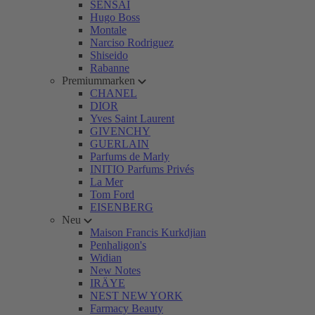
SENSAI
Hugo Boss
Montale
Narciso Rodriguez
Shiseido
Rabanne
Premiummarken
CHANEL
DIOR
Yves Saint Laurent
GIVENCHY
GUERLAIN
Parfums de Marly
INITIO Parfums Privés
La Mer
Tom Ford
EISENBERG
Neu
Maison Francis Kurkdjian
Penhaligon's
Widian
New Notes
IRÄYE
NEST NEW YORK
Farmacy Beauty