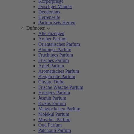
Körperpflege
Duschgel Männer
Deodorants
Herrenseife
Parfum Sets Herren
Duftnoten
Alle anzeigen
Amber Parfum
Orientalisches Parfum
Blumiges Parfum
Fruchtiges Parfum
Frisches Parfum
Apfel Parfum
Aromatisches Parfum
Bergamotte Parfum
Chypre Düfte
Frische Wäsche Parfum
Holziges Parfum
Jasmin Parfum
Kokos Parfum
Maiglöckchen Parfum
Molekül Parfum
Moschus Parfum
Oud Parfum
Patchouli Parfum