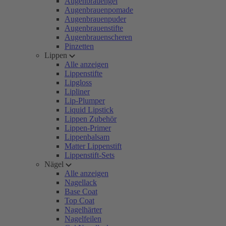
Augenbrauengel
Augenbrauenpomade
Augenbrauenpuder
Augenbrauenstifte
Augenbrauenscheren
Pinzetten
Lippen
Alle anzeigen
Lippenstifte
Lipgloss
Lipliner
Lip-Plumper
Liquid Lipstick
Lippen Zubehör
Lippen-Primer
Lippenbalsam
Matter Lippenstift
Lippenstift-Sets
Nägel
Alle anzeigen
Nagellack
Base Coat
Top Coat
Nagelhärter
Nagelfeilen