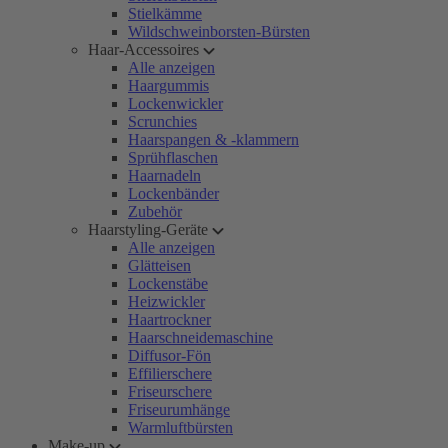
Stielkämme
Wildschweinborsten-Bürsten
Haar-Accessoires
Alle anzeigen
Haargummis
Lockenwickler
Scrunchies
Haarspangen & -klammern
Sprühflaschen
Haarnadeln
Lockenbänder
Zubehör
Haarstyling-Geräte
Alle anzeigen
Glätteisen
Lockenstäbe
Heizwickler
Haartrockner
Haarschneidemaschine
Diffusor-Fön
Effilierschere
Friseurschere
Friseurumhänge
Warmluftbürsten
Make-up