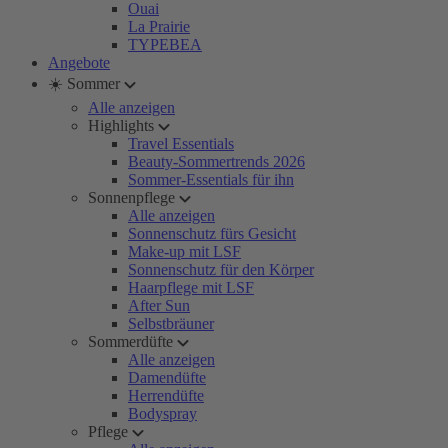
Ouai
La Prairie
TYPEBEA
Angebote
☀️ Sommer
Alle anzeigen
Highlights
Travel Essentials
Beauty-Sommertrends 2026
Sommer-Essentials für ihn
Sonnenpflege
Alle anzeigen
Sonnenschutz fürs Gesicht
Make-up mit LSF
Sonnenschutz für den Körper
Haarpflege mit LSF
After Sun
Selbstbräuner
Sommerdüfte
Alle anzeigen
Damendüfte
Herrendüfte
Bodyspray
Pflege