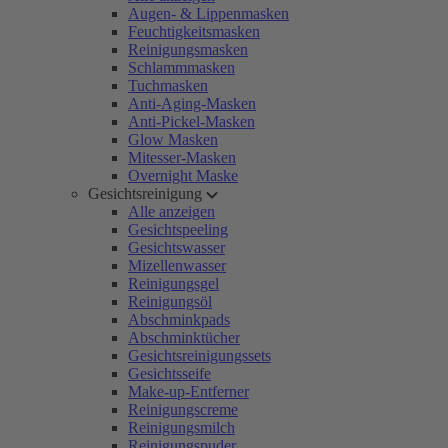
Augen- & Lippenmasken
Feuchtigkeitsmasken
Reinigungsmasken
Schlammmasken
Tuchmasken
Anti-Aging-Masken
Anti-Pickel-Masken
Glow Masken
Mitesser-Masken
Overnight Maske
Gesichtsreinigung
Alle anzeigen
Gesichtspeeling
Gesichtswasser
Mizellenwasser
Reinigungsgel
Reinigungsöl
Abschminkpads
Abschminktücher
Gesichtsreinigungssets
Gesichtsseife
Make-up-Entferner
Reinigungscreme
Reinigungsmilch
Reinigungspuder