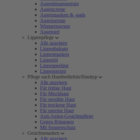
Augenbrauenserum
Augencreme
Augenmasken & -pads
Augenserum
Wimpernserum
Augengel
Lippenpflege
Alle anzeigen
Lippenbalsam
Lippenmasken
Lippenöl
Lippenpeeling
Lippenserum
Pflege nach Hautbedürfnis/Hauttyp
Alle anzeigen
Für fettige Haut
Für Mischhaut
Für sensible Haut
Für trockene Haut
Für unreine Haut
Anti-Aging-Gesichtspflege
Gegen Rötungen
Mit Sonnenschutz
Gesichtsmasken
Alle anzeigen