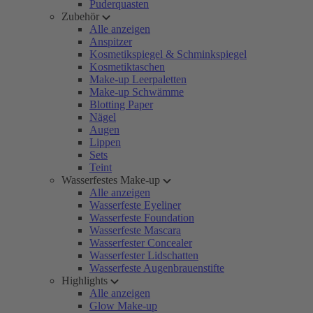
Puderquasten
Zubehör
Alle anzeigen
Anspitzer
Kosmetikspiegel & Schminkspiegel
Kosmetiktaschen
Make-up Leerpaletten
Make-up Schwämme
Blotting Paper
Nägel
Augen
Lippen
Sets
Teint
Wasserfestes Make-up
Alle anzeigen
Wasserfeste Eyeliner
Wasserfeste Foundation
Wasserfeste Mascara
Wasserfester Concealer
Wasserfester Lidschatten
Wasserfeste Augenbrauenstifte
Highlights
Alle anzeigen
Glow Make-up