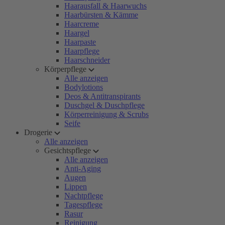
Haarausfall & Haarwuchs
Haarbürsten & Kämme
Haarcreme
Haargel
Haarpaste
Haarpflege
Haarschneider
Körperpflege
Alle anzeigen
Bodylotions
Deos & Antitranspirants
Duschgel & Duschpflege
Körperreinigung & Scrubs
Seife
Drogerie
Alle anzeigen
Gesichtspflege
Alle anzeigen
Anti-Aging
Augen
Lippen
Nachtpflege
Tagespflege
Rasur
Reinigung