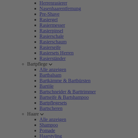
Herrenrasierer
Nasenhaarentfernung
Pre-Shave
Rasiergel
Rasiermesser
Rasierpinsel
Rasierschale
Rasierschaum
Rasierseife
Rasiersets Herren
Rasierständer
Bartpflege
Alle anzeigen
Bartbalsam
Bartkämme & Bartbürsten
Bartöle
Bartschneider & Barttrimmer
Bartseife & Bartshampoo
Bartpflegesets
Bartscheren
Haare
Alle anzeigen
Shampoo
Pomade
Haarstyling