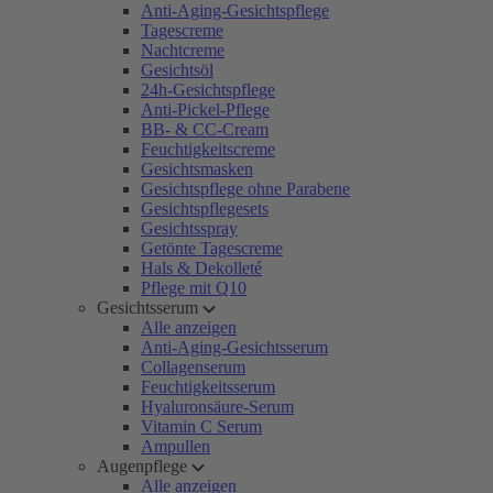
Anti-Aging-Gesichtspflege
Tagescreme
Nachtcreme
Gesichtsöl
24h-Gesichtspflege
Anti-Pickel-Pflege
BB- & CC-Cream
Feuchtigkeitscreme
Gesichtsmasken
Gesichtspflege ohne Parabene
Gesichtspflegesets
Gesichtsspray
Getönte Tagescreme
Hals & Dekolleté
Pflege mit Q10
Gesichtsserum
Alle anzeigen
Anti-Aging-Gesichtsserum
Collagenserum
Feuchtigkeitsserum
Hyaluronsäure-Serum
Vitamin C Serum
Ampullen
Augenpflege
Alle anzeigen