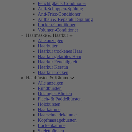
Feuchtigkeits-Conditioner
Anti-Schuppen-Spülung
Anti-Frizz-Conditioner
Aufbau & Reparatur Spülung
Locken-Conditioner
Volumen-Conditioner
Haarmaske & Haarkur
Alle anzeigen
Haarbutter
Haarkur trockenes Haar
Haarkur gefärbtes Haar
Haarkur Feuchtigkeit
Haarkur Keratin
Haarkur Locken
Haarbürsten & Kämme
Alle anzeigen
Rundbürsten
Detangler-Bürsten
Flach- & Paddelbürsten
Holzbürsten
Haarkämme
Haarschneidekämme
Kopfmassagebürsten
Lockenkämme
Skelettbürsten