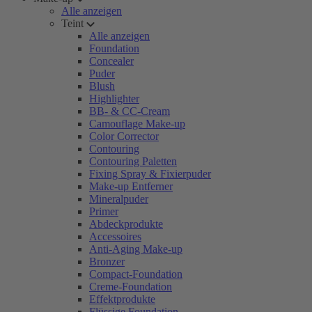
Alle anzeigen
Teint
Alle anzeigen
Foundation
Concealer
Puder
Blush
Highlighter
BB- & CC-Cream
Camouflage Make-up
Color Corrector
Contouring
Contouring Paletten
Fixing Spray & Fixierpuder
Make-up Entferner
Mineralpuder
Primer
Abdeckprodukte
Accessoires
Anti-Aging Make-up
Bronzer
Compact-Foundation
Creme-Foundation
Effektprodukte
Flüssige Foundation