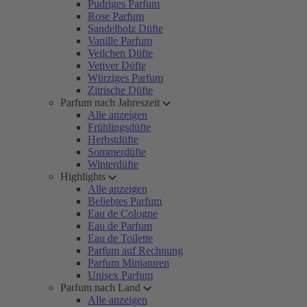
Pudriges Parfum
Rose Parfum
Sandelholz Düfte
Vanille Parfum
Veilchen Düfte
Vetiver Düfte
Würziges Parfum
Zitrische Düfte
Parfum nach Jahreszeit
Alle anzeigen
Frühlingsdüfte
Herbstdüfte
Sommerdüfte
Winterdüfte
Highlights
Alle anzeigen
Beliebtes Parfum
Eau de Cologne
Eau de Parfum
Eau de Toilette
Parfum auf Rechnung
Parfum Miniaturen
Unisex Parfum
Parfum nach Land
Alle anzeigen