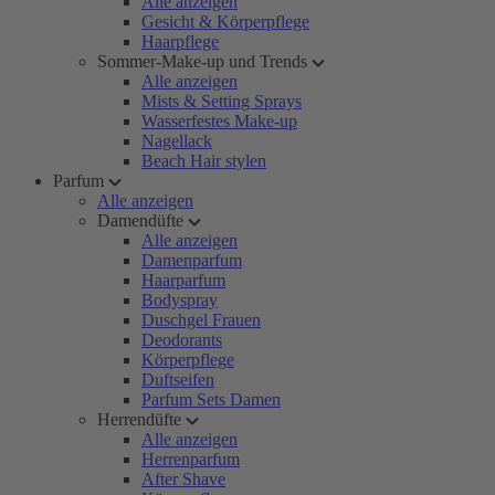
Alle anzeigen
Gesicht & Körperpflege
Haarpflege
Sommer-Make-up und Trends
Alle anzeigen
Mists & Setting Sprays
Wasserfestes Make-up
Nagellack
Beach Hair stylen
Parfum
Alle anzeigen
Damendüfte
Alle anzeigen
Damenparfum
Haarparfum
Bodyspray
Duschgel Frauen
Deodorants
Körperpflege
Duftseifen
Parfum Sets Damen
Herrendüfte
Alle anzeigen
Herrenparfum
After Shave