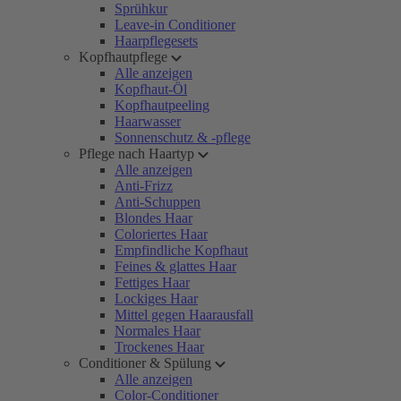
Sprühkur
Leave-in Conditioner
Haarpflegesets
Kopfhautpflege
Alle anzeigen
Kopfhaut-Öl
Kopfhautpeeling
Haarwasser
Sonnenschutz & -pflege
Pflege nach Haartyp
Alle anzeigen
Anti-Frizz
Anti-Schuppen
Blondes Haar
Coloriertes Haar
Empfindliche Kopfhaut
Feines & glattes Haar
Fettiges Haar
Lockiges Haar
Mittel gegen Haarausfall
Normales Haar
Trockenes Haar
Conditioner & Spülung
Alle anzeigen
Color-Conditioner