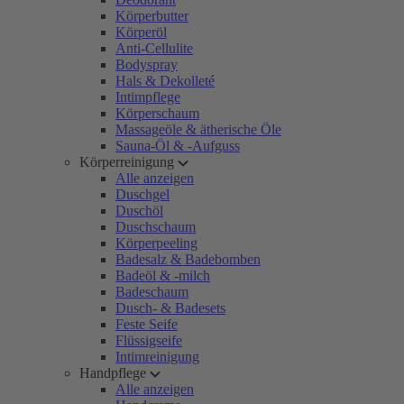
Körperbutter
Körperöl
Anti-Cellulite
Bodyspray
Hals & Dekolleté
Intimpflege
Körperschaum
Massageöle & ätherische Öle
Sauna-Öl & -Aufguss
Körperreinigung
Alle anzeigen
Duschgel
Duschöl
Duschschaum
Körperpeeling
Badesalz & Badebomben
Badeöl & -milch
Badeschaum
Dusch- & Badesets
Feste Seife
Flüssigseife
Intimreinigung
Handpflege
Alle anzeigen