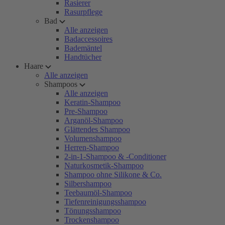
Rasierer
Rasurpflege
Bad
Alle anzeigen
Badaccessoires
Bademäntel
Handtücher
Haare
Alle anzeigen
Shampoos
Alle anzeigen
Keratin-Shampoo
Pre-Shampoo
Arganöl-Shampoo
Glättendes Shampoo
Volumenshampoo
Herren-Shampoo
2-in-1-Shampoo & -Conditioner
Naturkosmetik-Shampoo
Shampoo ohne Silikone & Co.
Silbershampoo
Teebaumöl-Shampoo
Tiefenreinigungsshampoo
Tönungsshampoo
Trockenshampoo