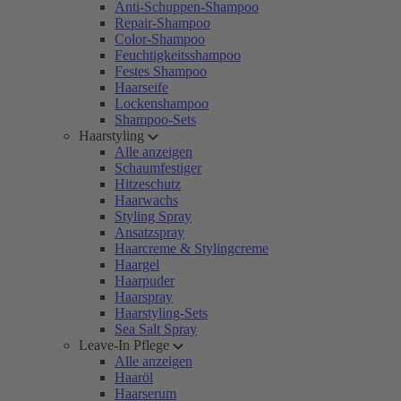
Anti-Schuppen-Shampoo
Repair-Shampoo
Color-Shampoo
Feuchtigkeitsshampoo
Festes Shampoo
Haarseife
Lockenshampoo
Shampoo-Sets
Haarstyling
Alle anzeigen
Schaumfestiger
Hitzeschutz
Haarwachs
Styling Spray
Ansatzspray
Haarcreme & Stylingcreme
Haargel
Haarpuder
Haarspray
Haarstyling-Sets
Sea Salt Spray
Leave-In Pflege
Alle anzeigen
Haaröl
Haarserum