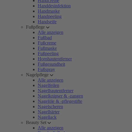
Handcreme
Handdesinfektion
Handmaske
Handpeeling
Handseife
Fußpflege
Alle anzeigen
Fußbad
Fußcreme
Fußmaske
Fußpeeling
Hornhautentferner
Fußgesundheit
Fußspray
Nagelpflege
Alle anzeigen
Nagelfeilen
Nagelhautentferner
Nagelknipser & -zangen
Nagelöle & -pflegestifte
Nagelscheren
Nagelhärter
Nagellack
Beauty Set
Alle anzeigen