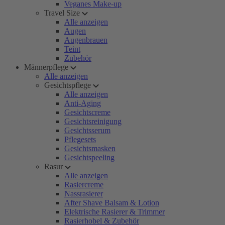
Veganes Make-up
Travel Size
Alle anzeigen
Augen
Augenbrauen
Teint
Zubehör
Männerpflege
Alle anzeigen
Gesichtspflege
Alle anzeigen
Anti-Aging
Gesichtscreme
Gesichtsreinigung
Gesichtsserum
Pflegesets
Gesichtsmasken
Gesichtspeeling
Rasur
Alle anzeigen
Rasiercreme
Nassrasierer
After Shave Balsam & Lotion
Elektrische Rasierer & Trimmer
Rasierhobel & Zubehör