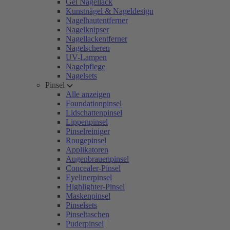
Gel Nagellack
Kunstnägel & Nageldesign
Nagelhautentferner
Nagelknipser
Nagellackentferner
Nagelscheren
UV-Lampen
Nagelpflege
Nagelsets
Pinsel
Alle anzeigen
Foundationpinsel
Lidschattenpinsel
Lippenpinsel
Pinselreiniger
Rougepinsel
Applikatoren
Augenbrauenpinsel
Concealer-Pinsel
Eyelinerpinsel
Highlighter-Pinsel
Maskenpinsel
Pinselsets
Pinseltaschen
Puderpinsel