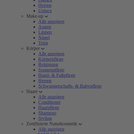
Herren
Unisex
Make-up
Alle anzeigen
Augen
Lippen
Nägel
Teint
Körper
Alle anzeigen
Körperpflege
Reinigung
Sonnenpflege
Hand- & Fußpflege
Herren
Schwangerschafts- & Babypflege
Haare
Alle anzeigen
Conditioner
Haarpflege
Shampoo
Styling
Zertifizierte Naturkosmetik
Alle anzeigen