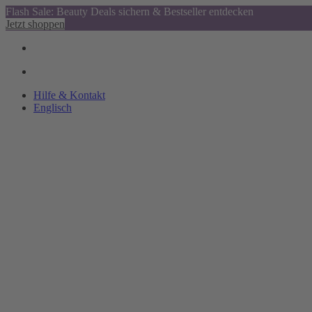
Flash Sale: Beauty Deals sichern & Bestseller entdecken
Jetzt shoppen
Hilfe & Kontakt
Englisch