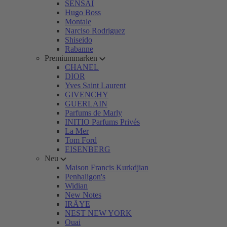
SENSAI
Hugo Boss
Montale
Narciso Rodriguez
Shiseido
Rabanne
Premiummarken
CHANEL
DIOR
Yves Saint Laurent
GIVENCHY
GUERLAIN
Parfums de Marly
INITIO Parfums Privés
La Mer
Tom Ford
EISENBERG
Neu
Maison Francis Kurkdjian
Penhaligon's
Widian
New Notes
IRÄYE
NEST NEW YORK
Ouai