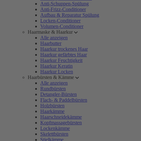
Anti-Schuppen-Spülung
Anti-Frizz-Conditioner
Aufbau & Reparatur Spülung
Locken-Conditioner
Volumen-Conditioner
Haarmaske & Haarkur
Alle anzeigen
Haarbutter
Haarkur trockenes Haar
Haarkur gefärbtes Haar
Haarkur Feuchtigkeit
Haarkur Keratin
Haarkur Locken
Haarbürsten & Kämme
Alle anzeigen
Rundbürsten
Detangler-Bürsten
Flach- & Paddelbürsten
Holzbürsten
Haarkämme
Haarschneidekämme
Kopfmassagebürsten
Lockenkämme
Skelettbürsten
Stielkämme