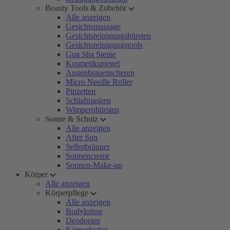
Beauty Tools & Zubehör
Alle anzeigen
Gesichtsmassage
Gesichtsreinigungsbürsten
Gesichtsreinigungstools
Gua Sha Steine
Kosmetikspiegel
Augenbrauenscheren
Micro Needle Roller
Pinzetten
Schlafmasken
Wimpernbürsten
Sonne & Schutz
Alle anzeigen
After Sun
Selbstbräuner
Sonnencreme
Sonnen-Make-up
Körper
Alle anzeigen
Körperpflege
Alle anzeigen
Bodylotion
Deodorant
Körperbutter