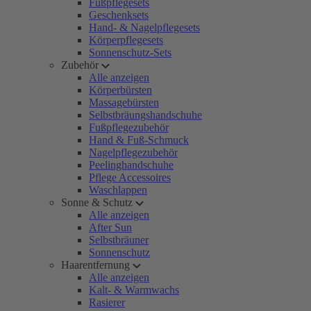
Fußpflegesets
Geschenksets
Hand- & Nagelpflegesets
Körperpflegesets
Sonnenschutz-Sets
Zubehör
Alle anzeigen
Körperbürsten
Massagebürsten
Selbstbräungshandschuhe
Fußpflegezubehör
Hand & Fuß-Schmuck
Nagelpflegezubehör
Peelinghandschuhe
Pflege Accessoires
Waschlappen
Sonne & Schutz
Alle anzeigen
After Sun
Selbstbräuner
Sonnenschutz
Haarentfernung
Alle anzeigen
Kalt- & Warmwachs
Rasierer