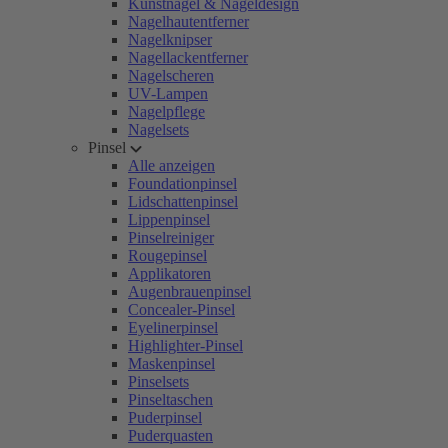
Kunstnägel & Nageldesign
Nagelhautentferner
Nagelknipser
Nagellackentferner
Nagelscheren
UV-Lampen
Nagelpflege
Nagelsets
Pinsel
Alle anzeigen
Foundationpinsel
Lidschattenpinsel
Lippenpinsel
Pinselreiniger
Rougepinsel
Applikatoren
Augenbrauenpinsel
Concealer-Pinsel
Eyelinerpinsel
Highlighter-Pinsel
Maskenpinsel
Pinselsets
Pinseltaschen
Puderpinsel
Puderquasten