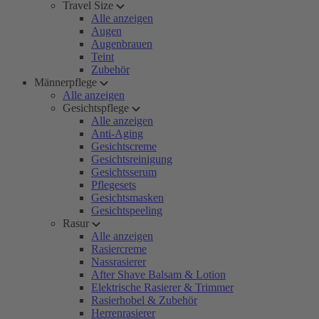
Travel Size
Alle anzeigen
Augen
Augenbrauen
Teint
Zubehör
Männerpflege
Alle anzeigen
Gesichtspflege
Alle anzeigen
Anti-Aging
Gesichtscreme
Gesichtsreinigung
Gesichtsserum
Pflegesets
Gesichtsmasken
Gesichtspeeling
Rasur
Alle anzeigen
Rasiercreme
Nassrasierer
After Shave Balsam & Lotion
Elektrische Rasierer & Trimmer
Rasierhobel & Zubehör
Herrenrasierer