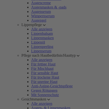
Augencreme
Augenmasken & -pads
Augenserum
Wimpernserum
Augengel
Lippenpflege
Alle anzeigen
Lippenbalsam
Lippenmasken
Lippenöl
Lippenpeeling
Lippenserum
Pflege nach Hautbedürfnis/Hauttyp
Alle anzeigen
Für fettige Haut
Für Mischhaut
Für sensible Haut
Für trockene Haut
Für unreine Haut
Anti-Aging-Gesichtspflege
Gegen Rötungen
Mit Sonnenschutz
Gesichtsmasken
Alle anzeigen
Augen- & Lippenmasken