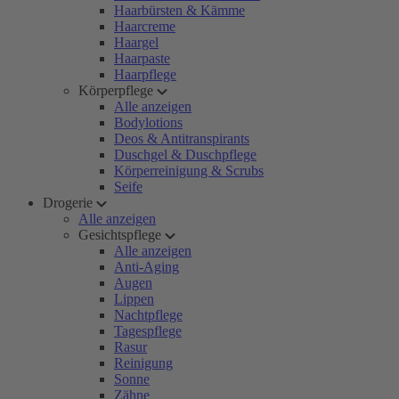
Haarbürsten & Kämme
Haarcreme
Haargel
Haarpaste
Haarpflege
Körperpflege
Alle anzeigen
Bodylotions
Deos & Antitranspirants
Duschgel & Duschpflege
Körperreinigung & Scrubs
Seife
Drogerie
Alle anzeigen
Gesichtspflege
Alle anzeigen
Anti-Aging
Augen
Lippen
Nachtpflege
Tagespflege
Rasur
Reinigung
Sonne
Zähne