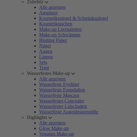
Zubehör
Alle anzeigen
Anspitzer
Kosmetikspiegel & Schminkspiegel
Kosmetiktaschen
Make-up Leerpaletten
Make-up Schwämme
Blotting Paper
Nägel
Augen
Lippen
Sets
Teint
Wasserfestes Make-up
Alle anzeigen
Wasserfeste Eyeliner
Wasserfeste Foundation
Wasserfeste Mascara
Wasserfester Concealer
Wasserfester Lidschatten
Wasserfeste Augenbrauenstifte
Highlights
Alle anzeigen
Glow Make-up
Veganes Make-up