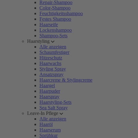
Repair-Shampoo
Color-Shampoo
Feuchtigkeitsshampoo
Festes Shampoo
Haarseife
Lockenshampoo
Shampoo-Sets
Haarstyling
Alle anzeigen
Schaumfestiger
Hitzeschutz
Haarwachs
Styling Spray
Ansatzspray
Haarcreme & Stylingcreme
Haargel
Haarpuder
Haarspray
Haarstyling-Sets
Sea Salt Spray
Leave-In Pflege
Alle anzeigen
Haaröl
Haarserum
Sprühkur