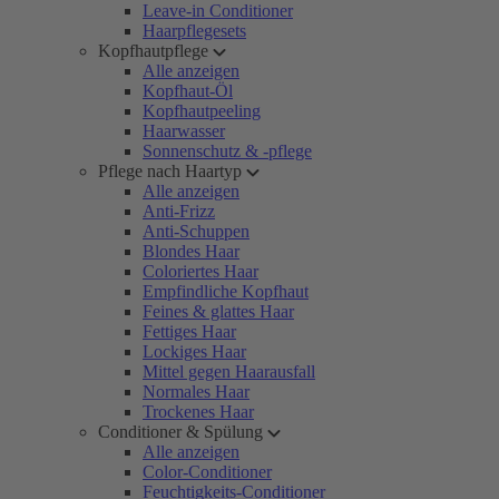
Leave-in Conditioner
Haarpflegesets
Kopfhautpflege
Alle anzeigen
Kopfhaut-Öl
Kopfhautpeeling
Haarwasser
Sonnenschutz & -pflege
Pflege nach Haartyp
Alle anzeigen
Anti-Frizz
Anti-Schuppen
Blondes Haar
Coloriertes Haar
Empfindliche Kopfhaut
Feines & glattes Haar
Fettiges Haar
Lockiges Haar
Mittel gegen Haarausfall
Normales Haar
Trockenes Haar
Conditioner & Spülung
Alle anzeigen
Color-Conditioner
Feuchtigkeits-Conditioner