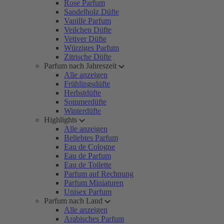
Rose Parfum
Sandelholz Düfte
Vanille Parfum
Veilchen Düfte
Vetiver Düfte
Würziges Parfum
Zitrische Düfte
Parfum nach Jahreszeit
Alle anzeigen
Frühlingsdüfte
Herbstdüfte
Sommerdüfte
Winterdüfte
Highlights
Alle anzeigen
Beliebtes Parfum
Eau de Cologne
Eau de Parfum
Eau de Toilette
Parfum auf Rechnung
Parfum Miniaturen
Unisex Parfum
Parfum nach Land
Alle anzeigen
Arabisches Parfum