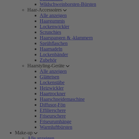
Wildschweinborsten-Bürsten
Haar-Accessoires
Alle anzeigen
Haargummis
Lockenwickler
Scrunchies
Haarspangen & -klammern
Sprühflaschen
Haarnadeln
Lockenbänder
Zubehör
Haarstyling-Geräte
Alle anzeigen
Glätteisen
Lockenstäbe
Heizwickler
Haartrockner
Haarschneidemaschine
Diffusor-Fön
Effilierschere
Friseurschere
Friseurumhänge
Warmluftbürsten
Make-up
Alle anzeigen