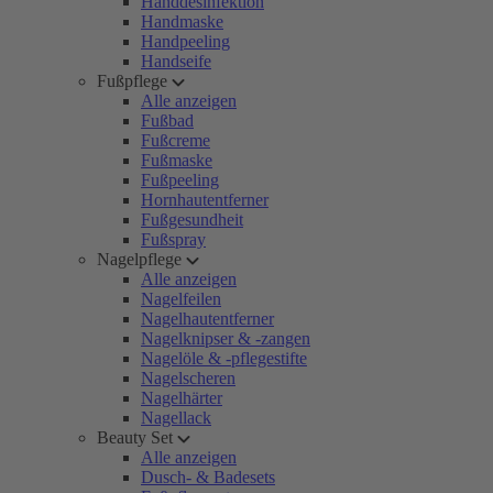
Handdesinfektion
Handmaske
Handpeeling
Handseife
Fußpflege
Alle anzeigen
Fußbad
Fußcreme
Fußmaske
Fußpeeling
Hornhautentferner
Fußgesundheit
Fußspray
Nagelpflege
Alle anzeigen
Nagelfeilen
Nagelhautentferner
Nagelknipser & -zangen
Nagelöle & -pflegestifte
Nagelscheren
Nagelhärter
Nagellack
Beauty Set
Alle anzeigen
Dusch- & Badesets