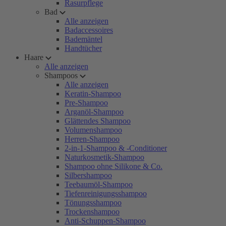
Rasurpflege
Bad
Alle anzeigen
Badaccessoires
Bademäntel
Handtücher
Haare
Alle anzeigen
Shampoos
Alle anzeigen
Keratin-Shampoo
Pre-Shampoo
Arganöl-Shampoo
Glättendes Shampoo
Volumenshampoo
Herren-Shampoo
2-in-1-Shampoo & -Conditioner
Naturkosmetik-Shampoo
Shampoo ohne Silikone & Co.
Silbershampoo
Teebaumöl-Shampoo
Tiefenreinigungsshampoo
Tönungsshampoo
Trockenshampoo
Anti-Schuppen-Shampoo