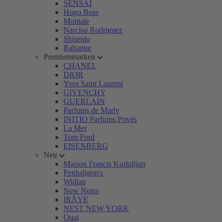
SENSAI
Hugo Boss
Montale
Narciso Rodriguez
Shiseido
Rabanne
Premiummarken
CHANEL
DIOR
Yves Saint Laurent
GIVENCHY
GUERLAIN
Parfums de Marly
INITIO Parfums Privés
La Mer
Tom Ford
EISENBERG
Neu
Maison Francis Kurkdjian
Penhaligon's
Widian
New Notes
IRÄYE
NEST NEW YORK
Ouai