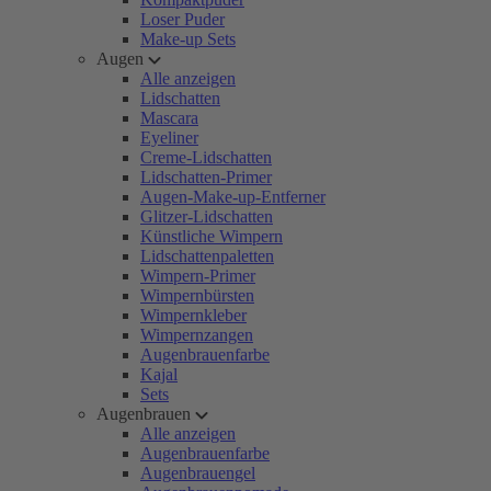
Loser Puder
Make-up Sets
Augen
Alle anzeigen
Lidschatten
Mascara
Eyeliner
Creme-Lidschatten
Lidschatten-Primer
Augen-Make-up-Entferner
Glitzer-Lidschatten
Künstliche Wimpern
Lidschattenpaletten
Wimpern-Primer
Wimpernbürsten
Wimpernkleber
Wimpernzangen
Augenbrauenfarbe
Kajal
Sets
Augenbrauen
Alle anzeigen
Augenbrauenfarbe
Augenbrauengel