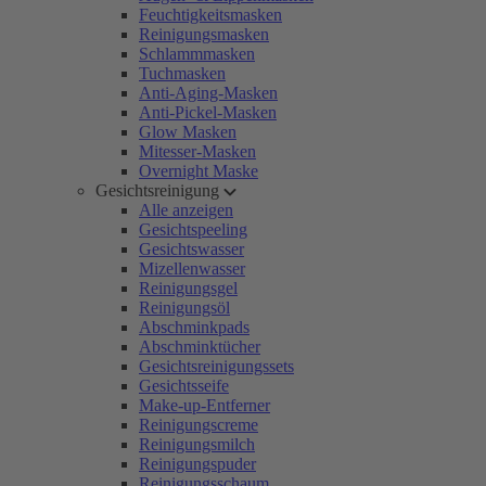
Feuchtigkeitsmasken
Reinigungsmasken
Schlammmasken
Tuchmasken
Anti-Aging-Masken
Anti-Pickel-Masken
Glow Masken
Mitesser-Masken
Overnight Maske
Gesichtsreinigung
Alle anzeigen
Gesichtspeeling
Gesichtswasser
Mizellenwasser
Reinigungsgel
Reinigungsöl
Abschminkpads
Abschminktücher
Gesichtsreinigungssets
Gesichtsseife
Make-up-Entferner
Reinigungscreme
Reinigungsmilch
Reinigungspuder
Reinigungsschaum