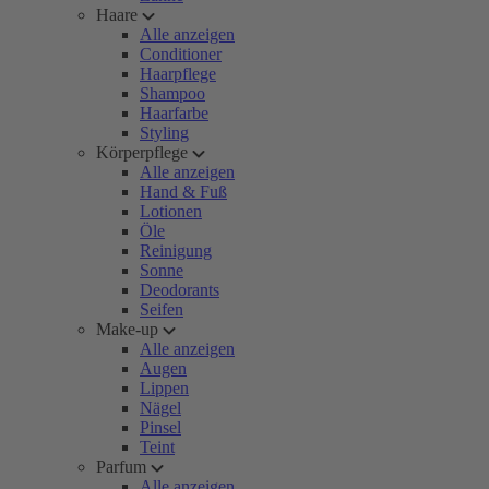
Haare
Alle anzeigen
Conditioner
Haarpflege
Shampoo
Haarfarbe
Styling
Körperpflege
Alle anzeigen
Hand & Fuß
Lotionen
Öle
Reinigung
Sonne
Deodorants
Seifen
Make-up
Alle anzeigen
Augen
Lippen
Nägel
Pinsel
Teint
Parfum
Alle anzeigen