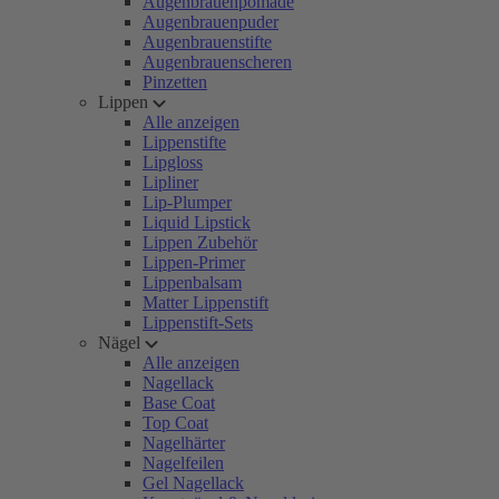
Augenbrauenpomade
Augenbrauenpuder
Augenbrauenstifte
Augenbrauenscheren
Pinzetten
Lippen
Alle anzeigen
Lippenstifte
Lipgloss
Lipliner
Lip-Plumper
Liquid Lipstick
Lippen Zubehör
Lippen-Primer
Lippenbalsam
Matter Lippenstift
Lippenstift-Sets
Nägel
Alle anzeigen
Nagellack
Base Coat
Top Coat
Nagelhärter
Nagelfeilen
Gel Nagellack