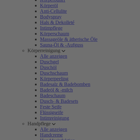
Körperöl
Anti-Cellulite
Bodyspray
Hals & Dekolleté
Intimpflege
Körperschaum
Massageöle & ätherische Öle
Sauna-Öl & -Aufguss
Körperreinigung
Alle anzeigen
Duschgel
Duschöl
Duschschaum
Körperpeeling
Badesalz & Badebomben
Badeöl & -milch
Badeschaum
Dusch- & Badesets
Feste Seife
Flüssigseife
Intimreinigung
Handpflege
Alle anzeigen
Handcreme