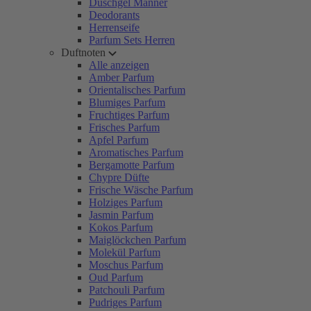
Duschgel Männer
Deodorants
Herrenseife
Parfum Sets Herren
Duftnoten
Alle anzeigen
Amber Parfum
Orientalisches Parfum
Blumiges Parfum
Fruchtiges Parfum
Frisches Parfum
Apfel Parfum
Aromatisches Parfum
Bergamotte Parfum
Chypre Düfte
Frische Wäsche Parfum
Holziges Parfum
Jasmin Parfum
Kokos Parfum
Maiglöckchen Parfum
Molekül Parfum
Moschus Parfum
Oud Parfum
Patchouli Parfum
Pudriges Parfum