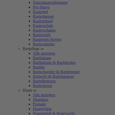
Nasenhaarentfernung
Pre-Shave
Rasiergel
Rasiermesser
Rasierpinsel
Rasierschale
Rasierschaum
Rasierseife
Rasiersets Herren
Rasierständer
Bartpflege
Alle anzeigen
Bartbalsam
Bartkämme & Bartbürsten
Bartöle
Bartschneider & Barttrimmer
Bartseife & Bartshampoo
Bartpflegesets
Bartscheren
Haare
Alle anzeigen
Shampoo
Pomade
Haarstyling
Haarausfall & Haarwuchs