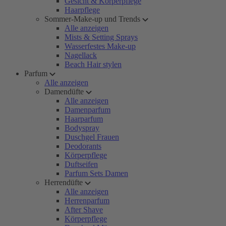
Gesicht & Körperpflege
Haarpflege
Sommer-Make-up und Trends
Alle anzeigen
Mists & Setting Sprays
Wasserfestes Make-up
Nagellack
Beach Hair stylen
Parfum
Alle anzeigen
Damendüfte
Alle anzeigen
Damenparfum
Haarparfum
Bodyspray
Duschgel Frauen
Deodorants
Körperpflege
Duftseifen
Parfum Sets Damen
Herrendüfte
Alle anzeigen
Herrenparfum
After Shave
Körperpflege