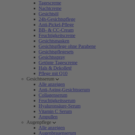
Tagescreme
Nachtcreme
Gesichtsöl
24h-Gesichtspflege
Anti-Pickel-Pflege
BB- & CC-Cream
Feuchtigkeitscreme
Gesichtsmasken
Gesichtspflege ohne Parabene
Gesichtspflegesets
Gesichtsspray
Getönte Tagescreme
Hals & Dekolleté
Pflege mit Q10
Gesichtsserum
Alle anzeigen
Anti-Aging-Gesichtsserum
Collagenserum
Feuchtigkeitsserum
Hyaluronsäure-Serum
Vitamin C Serum
Ampullen
Augenpflege
Alle anzeigen
Augenbrauenserum