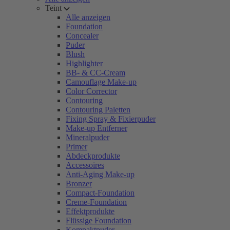
Teint
Alle anzeigen
Foundation
Concealer
Puder
Blush
Highlighter
BB- & CC-Cream
Camouflage Make-up
Color Corrector
Contouring
Contouring Paletten
Fixing Spray & Fixierpuder
Make-up Entferner
Mineralpuder
Primer
Abdeckprodukte
Accessoires
Anti-Aging Make-up
Bronzer
Compact-Foundation
Creme-Foundation
Effektprodukte
Flüssige Foundation
Kompaktpuder