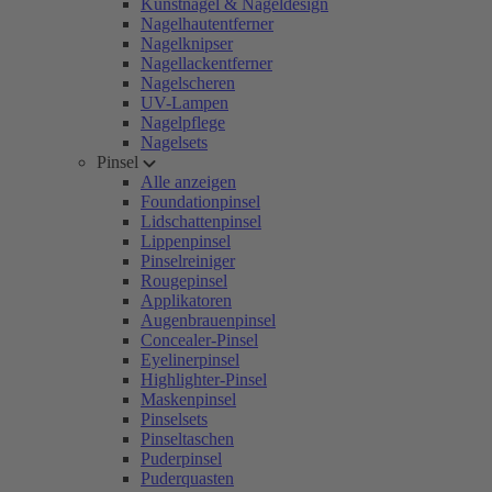
Kunstnägel & Nageldesign
Nagelhautentferner
Nagelknipser
Nagellackentferner
Nagelscheren
UV-Lampen
Nagelpflege
Nagelsets
Pinsel
Alle anzeigen
Foundationpinsel
Lidschattenpinsel
Lippenpinsel
Pinselreiniger
Rougepinsel
Applikatoren
Augenbrauenpinsel
Concealer-Pinsel
Eyelinerpinsel
Highlighter-Pinsel
Maskenpinsel
Pinselsets
Pinseltaschen
Puderpinsel
Puderquasten