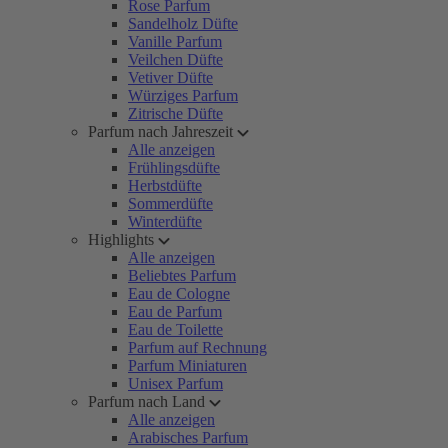
Rose Parfum
Sandelholz Düfte
Vanille Parfum
Veilchen Düfte
Vetiver Düfte
Würziges Parfum
Zitrische Düfte
Parfum nach Jahreszeit
Alle anzeigen
Frühlingsdüfte
Herbstdüfte
Sommerdüfte
Winterdüfte
Highlights
Alle anzeigen
Beliebtes Parfum
Eau de Cologne
Eau de Parfum
Eau de Toilette
Parfum auf Rechnung
Parfum Miniaturen
Unisex Parfum
Parfum nach Land
Alle anzeigen
Arabisches Parfum