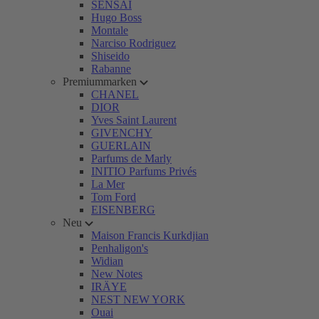
SENSAI
Hugo Boss
Montale
Narciso Rodriguez
Shiseido
Rabanne
Premiummarken
CHANEL
DIOR
Yves Saint Laurent
GIVENCHY
GUERLAIN
Parfums de Marly
INITIO Parfums Privés
La Mer
Tom Ford
EISENBERG
Neu
Maison Francis Kurkdjian
Penhaligon's
Widian
New Notes
IRÄYE
NEST NEW YORK
Ouai