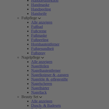
Handdesinfektion
Handmaske
Handpeeling
Handseife
Fußpflege
Alle anzeigen
Fußbad
Fußcreme
Fußmaske
Fußpeeling
Hornhautentferner
Fußgesundheit
Fußspray
Nagelpflege
Alle anzeigen
Nagelfeilen
Nagelhautentferner
Nagelknipser & -zangen
Nagelöle & -pflegestifte
Nagelscheren
Nagelhärter
Nagellack
Beauty Set
Alle anzeigen
Dusch- & Badesets