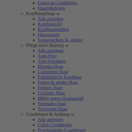
Leave-in Conditioner
Haarpflegesets
Kopfhautpflege
Alle anzeigen
Kopfhaut-Öl
Kopfhautpeeling
Haarwasser
Sonnenschutz & -pflege
Pflege nach Haartyp
Alle anzeigen
Anti-Frizz
Anti-Schuppen
Blondes Haar
Coloriertes Haar
Empfindliche Kopfhaut
Feines & glattes Haar
Fettiges Haar
Lockiges Haar
Mittel gegen Haarausfall
Normales Haar
Trockenes Haar
Conditioner & Spülung
Alle anzeigen
Color-Conditioner
Feuchtigkeits-Conditioner