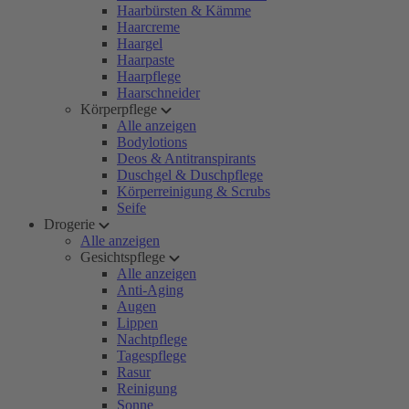
Haarbürsten & Kämme
Haarcreme
Haargel
Haarpaste
Haarpflege
Haarschneider
Körperpflege
Alle anzeigen
Bodylotions
Deos & Antitranspirants
Duschgel & Duschpflege
Körperreinigung & Scrubs
Seife
Drogerie
Alle anzeigen
Gesichtspflege
Alle anzeigen
Anti-Aging
Augen
Lippen
Nachtpflege
Tagespflege
Rasur
Reinigung
Sonne