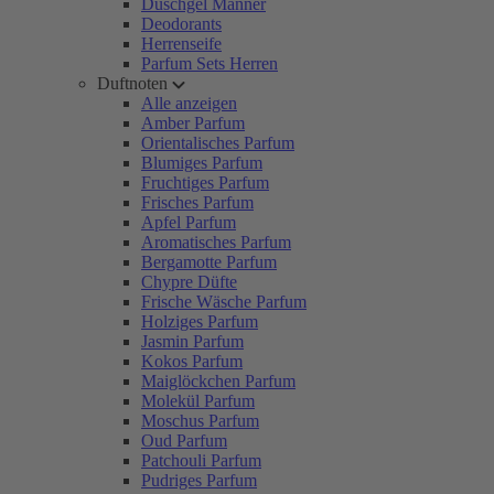
Duschgel Männer
Deodorants
Herrenseife
Parfum Sets Herren
Duftnoten
Alle anzeigen
Amber Parfum
Orientalisches Parfum
Blumiges Parfum
Fruchtiges Parfum
Frisches Parfum
Apfel Parfum
Aromatisches Parfum
Bergamotte Parfum
Chypre Düfte
Frische Wäsche Parfum
Holziges Parfum
Jasmin Parfum
Kokos Parfum
Maiglöckchen Parfum
Molekül Parfum
Moschus Parfum
Oud Parfum
Patchouli Parfum
Pudriges Parfum