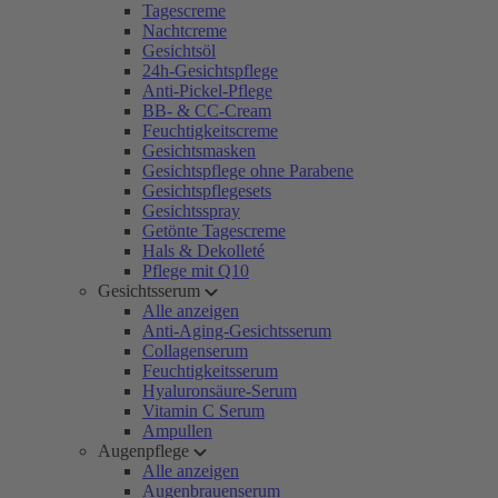
Tagescreme
Nachtcreme
Gesichtsöl
24h-Gesichtspflege
Anti-Pickel-Pflege
BB- & CC-Cream
Feuchtigkeitscreme
Gesichtsmasken
Gesichtspflege ohne Parabene
Gesichtspflegesets
Gesichtsspray
Getönte Tagescreme
Hals & Dekolleté
Pflege mit Q10
Gesichtsserum
Alle anzeigen
Anti-Aging-Gesichtsserum
Collagenserum
Feuchtigkeitsserum
Hyaluronsäure-Serum
Vitamin C Serum
Ampullen
Augenpflege
Alle anzeigen
Augenbrauenserum