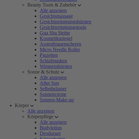
Beauty Tools & Zubehör
Alle anzeigen
Gesichtsmassage
Gesichtsreinigungsbürsten
Gesichtsreinigungstools
Gua Sha Steine
Kosmetikspiegel
Augenbrauenscheren
Micro Needle Roller
Pinzetten
Schlafmasken
Wimpernbürsten
Sonne & Schutz
Alle anzeigen
After Sun
Selbstbräuner
Sonnencreme
Sonnen-Make-up
Körper
Alle anzeigen
Körperpflege
Alle anzeigen
Bodylotion
Deodorant
Körperbutter