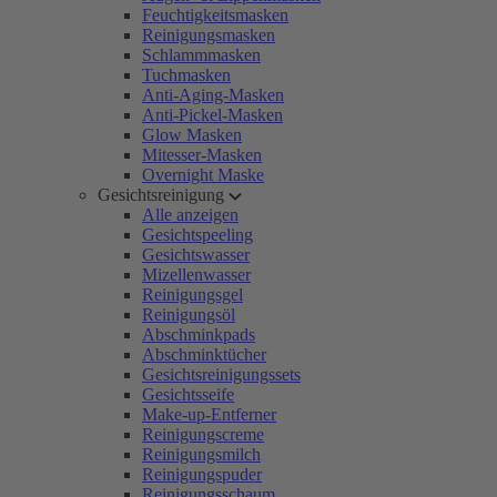
Feuchtigkeitsmasken
Reinigungsmasken
Schlammmasken
Tuchmasken
Anti-Aging-Masken
Anti-Pickel-Masken
Glow Masken
Mitesser-Masken
Overnight Maske
Gesichtsreinigung
Alle anzeigen
Gesichtspeeling
Gesichtswasser
Mizellenwasser
Reinigungsgel
Reinigungsöl
Abschminkpads
Abschminktücher
Gesichtsreinigungssets
Gesichtsseife
Make-up-Entferner
Reinigungscreme
Reinigungsmilch
Reinigungspuder
Reinigungsschaum