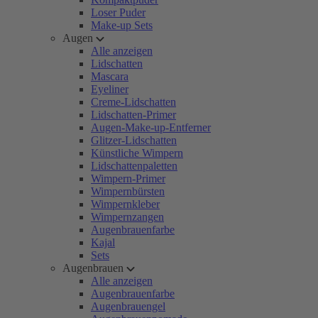
Loser Puder
Make-up Sets
Augen
Alle anzeigen
Lidschatten
Mascara
Eyeliner
Creme-Lidschatten
Lidschatten-Primer
Augen-Make-up-Entferner
Glitzer-Lidschatten
Künstliche Wimpern
Lidschattenpaletten
Wimpern-Primer
Wimpernbürsten
Wimpernkleber
Wimpernzangen
Augenbrauenfarbe
Kajal
Sets
Augenbrauen
Alle anzeigen
Augenbrauenfarbe
Augenbrauengel