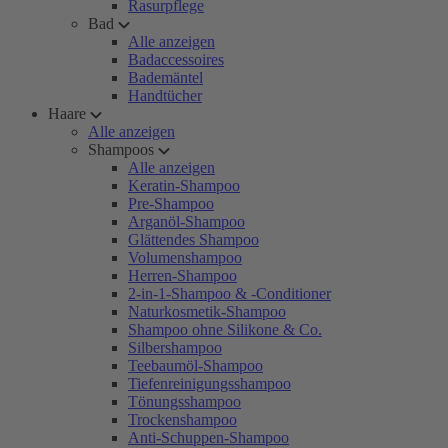
Rasurpflege
Bad
Alle anzeigen
Badaccessoires
Bademäntel
Handtücher
Haare
Alle anzeigen
Shampoos
Alle anzeigen
Keratin-Shampoo
Pre-Shampoo
Arganöl-Shampoo
Glättendes Shampoo
Volumenshampoo
Herren-Shampoo
2-in-1-Shampoo & -Conditioner
Naturkosmetik-Shampoo
Shampoo ohne Silikone & Co.
Silbershampoo
Teebaumöl-Shampoo
Tiefenreinigungsshampoo
Tönungsshampoo
Trockenshampoo
Anti-Schuppen-Shampoo