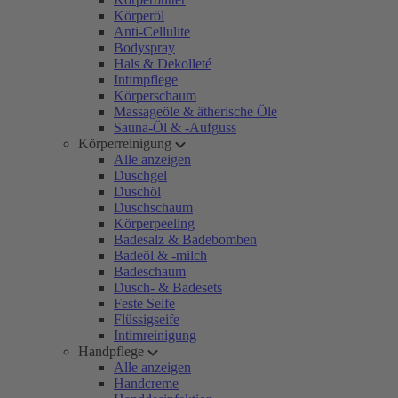
Körperöl
Anti-Cellulite
Bodyspray
Hals & Dekolleté
Intimpflege
Körperschaum
Massageöle & ätherische Öle
Sauna-Öl & -Aufguss
Körperreinigung
Alle anzeigen
Duschgel
Duschöl
Duschschaum
Körperpeeling
Badesalz & Badebomben
Badeöl & -milch
Badeschaum
Dusch- & Badesets
Feste Seife
Flüssigseife
Intimreinigung
Handpflege
Alle anzeigen
Handcreme