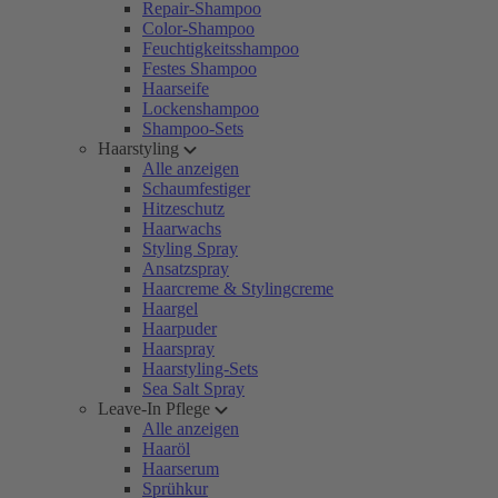
Repair-Shampoo
Color-Shampoo
Feuchtigkeitsshampoo
Festes Shampoo
Haarseife
Lockenshampoo
Shampoo-Sets
Haarstyling
Alle anzeigen
Schaumfestiger
Hitzeschutz
Haarwachs
Styling Spray
Ansatzspray
Haarcreme & Stylingcreme
Haargel
Haarpuder
Haarspray
Haarstyling-Sets
Sea Salt Spray
Leave-In Pflege
Alle anzeigen
Haaröl
Haarserum
Sprühkur