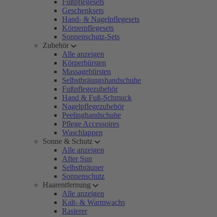
Fußpflegesets
Geschenksets
Hand- & Nagelpflegesets
Körperpflegesets
Sonnenschutz-Sets
Zubehör
Alle anzeigen
Körperbürsten
Massagebürsten
Selbstbräungshandschuhe
Fußpflegezubehör
Hand & Fuß-Schmuck
Nagelpflegezubehör
Peelinghandschuhe
Pflege Accessoires
Waschlappen
Sonne & Schutz
Alle anzeigen
After Sun
Selbstbräuner
Sonnenschutz
Haarentfernung
Alle anzeigen
Kalt- & Warmwachs
Rasierer