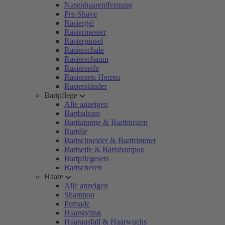
Nasenhaarentfernung
Pre-Shave
Rasiergel
Rasiermesser
Rasierpinsel
Rasierschale
Rasierschaum
Rasierseife
Rasiersets Herren
Rasierständer
Bartpflege
Alle anzeigen
Bartbalsam
Bartkämme & Bartbürsten
Bartöle
Bartschneider & Barttrimmer
Bartseife & Bartshampoo
Bartpflegesets
Bartscheren
Haare
Alle anzeigen
Shampoo
Pomade
Haarstyling
Haarausfall & Haarwuchs