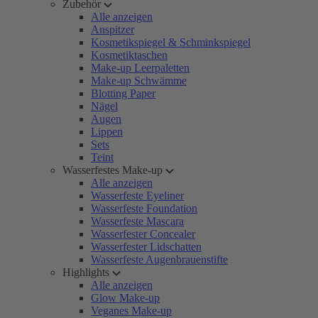
Zubehör
Alle anzeigen
Anspitzer
Kosmetikspiegel & Schminkspiegel
Kosmetiktaschen
Make-up Leerpaletten
Make-up Schwämme
Blotting Paper
Nägel
Augen
Lippen
Sets
Teint
Wasserfestes Make-up
Alle anzeigen
Wasserfeste Eyeliner
Wasserfeste Foundation
Wasserfeste Mascara
Wasserfester Concealer
Wasserfester Lidschatten
Wasserfeste Augenbrauenstifte
Highlights
Alle anzeigen
Glow Make-up
Veganes Make-up