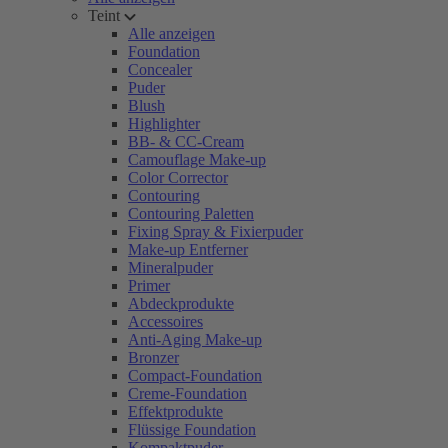
Teint
Alle anzeigen
Foundation
Concealer
Puder
Blush
Highlighter
BB- & CC-Cream
Camouflage Make-up
Color Corrector
Contouring
Contouring Paletten
Fixing Spray & Fixierpuder
Make-up Entferner
Mineralpuder
Primer
Abdeckprodukte
Accessoires
Anti-Aging Make-up
Bronzer
Compact-Foundation
Creme-Foundation
Effektprodukte
Flüssige Foundation
Kompaktpuder