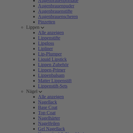
Augenbrauenpomade
Augenbrauenpuder
Augenbrauenstifte
Augenbrauenscheren
Pinzetten
Lippen
Alle anzeigen
Lippenstifte
Lipgloss
Lipliner
Lip-Plumper
Liquid Lipstick
Lippen Zubehör
Lippen-Primer
Lippenbalsam
Matter Lippenstift
Lippenstift-Sets
Nägel
Alle anzeigen
Nagellack
Base Coat
Top Coat
Nagelhärter
Nagelfeilen
Gel Nagellack