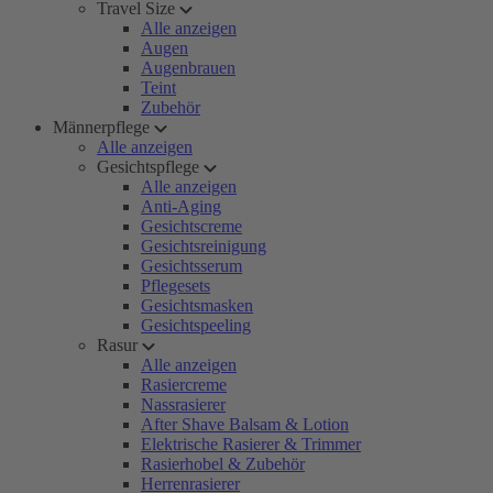
Travel Size
Alle anzeigen
Augen
Augenbrauen
Teint
Zubehör
Männerpflege
Alle anzeigen
Gesichtspflege
Alle anzeigen
Anti-Aging
Gesichtscreme
Gesichtsreinigung
Gesichtsserum
Pflegesets
Gesichtsmasken
Gesichtspeeling
Rasur
Alle anzeigen
Rasiercreme
Nassrasierer
After Shave Balsam & Lotion
Elektrische Rasierer & Trimmer
Rasierhobel & Zubehör
Herrenrasierer