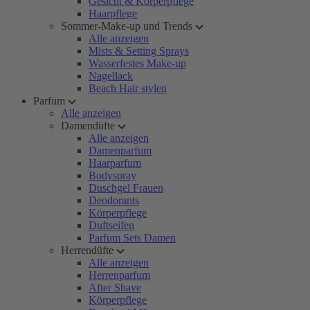
Gesicht & Körperpflege
Haarpflege
Sommer-Make-up und Trends
Alle anzeigen
Mists & Setting Sprays
Wasserfestes Make-up
Nagellack
Beach Hair stylen
Parfum
Alle anzeigen
Damendüfte
Alle anzeigen
Damenparfum
Haarparfum
Bodyspray
Duschgel Frauen
Deodorants
Körperpflege
Duftseifen
Parfum Sets Damen
Herrendüfte
Alle anzeigen
Herrenparfum
After Shave
Körperpflege