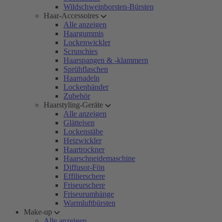
Wildschweinborsten-Bürsten
Haar-Accessoires
Alle anzeigen
Haargummis
Lockenwickler
Scrunchies
Haarspangen & -klammern
Sprühflaschen
Haarnadeln
Lockenbänder
Zubehör
Haarstyling-Geräte
Alle anzeigen
Glätteisen
Lockenstäbe
Heizwickler
Haartrockner
Haarschneidemaschine
Diffusor-Fön
Effilierschere
Friseurschere
Friseurumhänge
Warmluftbürsten
Make-up
Alle anzeigen