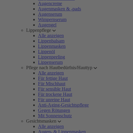
Augencreme
Augenmasken & -pads
Augenserum
Wimpernserum
Augengel
Lippenpflege
Alle anzeigen
Lippenbalsam
Lippenmasken
Lippenöl
Lippenpeeling
Lippenserum
Pflege nach Hautbedürfnis/Hauttyp
Alle anzeigen
Für fettige Haut
Für Mischhaut
Für sensible Haut
Für trockene Haut
Für unreine Haut
Anti-Aging-Gesichtspflege
Gegen Rötungen
Mit Sonnenschutz
Gesichtsmasken
Alle anzeigen
Augen- & Lippenmasken