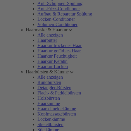
Anti-Schuppen-Spülung
Anti-Frizz-Conditioner
Aufbau & Reparatur Spülung
Locken-Conditioner
Volumen-Conditioner
Haarmaske & Haarkur
Alle anzeigen
Haarbutter
Haarkur trockenes Haar
Haarkur gefärbtes Haar
Haarkur Feuchtigkeit
Haarkur Keratin
Haarkur Locken
Haarbürsten & Kämme
Alle anzeigen
Rundbürsten
Detangler-Bürsten
Flach- & Paddelbürsten
Holzbürsten
Haarkämme
Haarschneidekämme
Kopfmassagebürsten
Lockenkämme
Skelettbürsten
Stielkämme