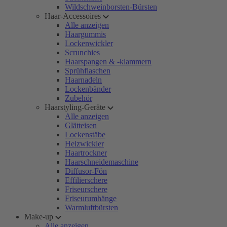
Wildschweinborsten-Bürsten
Haar-Accessoires
Alle anzeigen
Haargummis
Lockenwickler
Scrunchies
Haarspangen & -klammern
Sprühflaschen
Haarnadeln
Lockenbänder
Zubehör
Haarstyling-Geräte
Alle anzeigen
Glätteisen
Lockenstäbe
Heizwickler
Haartrockner
Haarschneidemaschine
Diffusor-Fön
Effilierschere
Friseurschere
Friseurumhänge
Warmluftbürsten
Make-up
Alle anzeigen