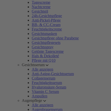
Tagescreme
Nachtcreme
Gesichtsöl
24h-Gesichtspflege
Anti-Pickel-Pflege
BB- & CC-Cream
Feuchtigkeitscreme
Gesichtsmasken
Gesichtspflege ohne Parabene
Gesichtspflegesets
Gesichtsspray
Getönte Tagescreme
Hals & Dekolleté
Pflege mit Q10
Gesichtsserum
Alle anzeigen
Anti-Aging-Gesichtsserum
Collagenserum
Feuchtigkeitsserum
Hyaluronsäure-Serum
Vitamin C Serum
Ampullen
Augenpflege
Alle anzeigen
Augenbrauenserum