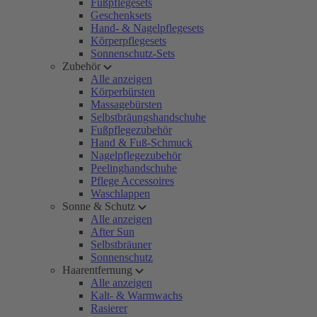
Fußpflegesets
Geschenksets
Hand- & Nagelpflegesets
Körperpflegesets
Sonnenschutz-Sets
Zubehör
Alle anzeigen
Körperbürsten
Massagebürsten
Selbstbräungshandschuhe
Fußpflegezubehör
Hand & Fuß-Schmuck
Nagelpflegezubehör
Peelinghandschuhe
Pflege Accessoires
Waschlappen
Sonne & Schutz
Alle anzeigen
After Sun
Selbstbräuner
Sonnenschutz
Haarentfernung
Alle anzeigen
Kalt- & Warmwachs
Rasierer