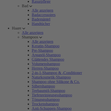
Rasurpflege
Bad
Alle anzeigen
Badaccessoires
Bademäntel
Handtücher
Haare
Alle anzeigen
Shampoos
Alle anzeigen
Keratin-Shampoo
Pre-Shampoo
Arganöl-Shampoo
Glättendes Shampoo
Volumenshampoo
Herren-Shampoo
2-in-1-Shampoo & -Conditioner
Naturkosmetik-Shampoo
Shampoo ohne Silikone & Co.
Silbershampoo
Teebaumöl-Shampoo
Tiefenreinigungsshampoo
Tönungsshampoo
Trockenshampoo
Anti-Schuppen-Shampoo