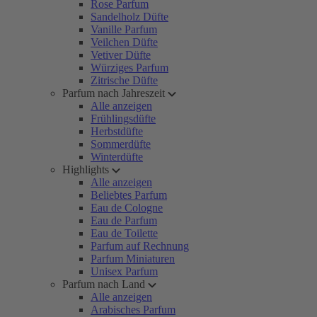
Rose Parfum
Sandelholz Düfte
Vanille Parfum
Veilchen Düfte
Vetiver Düfte
Würziges Parfum
Zitrische Düfte
Parfum nach Jahreszeit
Alle anzeigen
Frühlingsdüfte
Herbstdüfte
Sommerdüfte
Winterdüfte
Highlights
Alle anzeigen
Beliebtes Parfum
Eau de Cologne
Eau de Parfum
Eau de Toilette
Parfum auf Rechnung
Parfum Miniaturen
Unisex Parfum
Parfum nach Land
Alle anzeigen
Arabisches Parfum