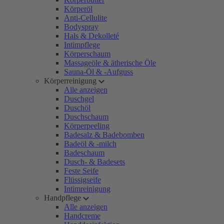
Körperöl
Anti-Cellulite
Bodyspray
Hals & Dekolleté
Intimpflege
Körperschaum
Massageöle & ätherische Öle
Sauna-Öl & -Aufguss
Körperreinigung
Alle anzeigen
Duschgel
Duschöl
Duschschaum
Körperpeeling
Badesalz & Badebomben
Badeöl & -milch
Badeschaum
Dusch- & Badesets
Feste Seife
Flüssigseife
Intimreinigung
Handpflege
Alle anzeigen
Handcreme