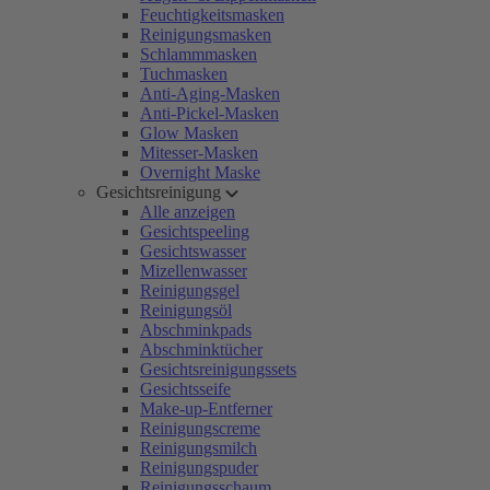
Feuchtigkeitsmasken
Reinigungsmasken
Schlammmasken
Tuchmasken
Anti-Aging-Masken
Anti-Pickel-Masken
Glow Masken
Mitesser-Masken
Overnight Maske
Gesichtsreinigung
Alle anzeigen
Gesichtspeeling
Gesichtswasser
Mizellenwasser
Reinigungsgel
Reinigungsöl
Abschminkpads
Abschminktücher
Gesichtsreinigungssets
Gesichtsseife
Make-up-Entferner
Reinigungscreme
Reinigungsmilch
Reinigungspuder
Reinigungsschaum