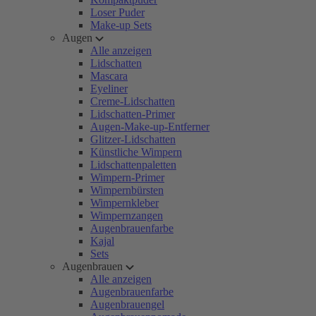
Loser Puder
Make-up Sets
Augen
Alle anzeigen
Lidschatten
Mascara
Eyeliner
Creme-Lidschatten
Lidschatten-Primer
Augen-Make-up-Entferner
Glitzer-Lidschatten
Künstliche Wimpern
Lidschattenpaletten
Wimpern-Primer
Wimpernbürsten
Wimpernkleber
Wimpernzangen
Augenbrauenfarbe
Kajal
Sets
Augenbrauen
Alle anzeigen
Augenbrauenfarbe
Augenbrauengel