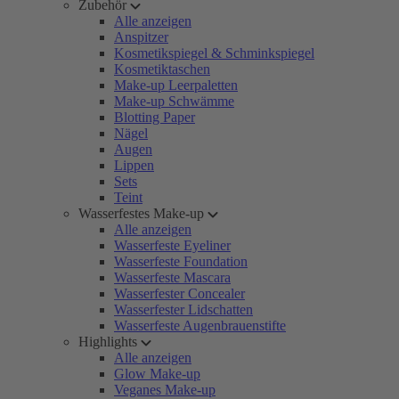
Zubehör
Alle anzeigen
Anspitzer
Kosmetikspiegel & Schminkspiegel
Kosmetiktaschen
Make-up Leerpaletten
Make-up Schwämme
Blotting Paper
Nägel
Augen
Lippen
Sets
Teint
Wasserfestes Make-up
Alle anzeigen
Wasserfeste Eyeliner
Wasserfeste Foundation
Wasserfeste Mascara
Wasserfester Concealer
Wasserfester Lidschatten
Wasserfeste Augenbrauenstifte
Highlights
Alle anzeigen
Glow Make-up
Veganes Make-up