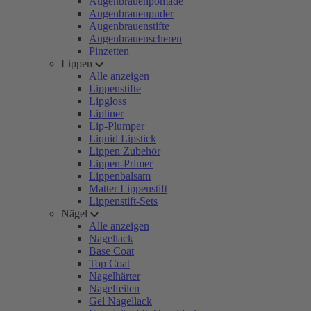
Augenbrauenpomade
Augenbrauenpuder
Augenbrauenstifte
Augenbrauenscheren
Pinzetten
Lippen
Alle anzeigen
Lippenstifte
Lipgloss
Lipliner
Lip-Plumper
Liquid Lipstick
Lippen Zubehör
Lippen-Primer
Lippenbalsam
Matter Lippenstift
Lippenstift-Sets
Nägel
Alle anzeigen
Nagellack
Base Coat
Top Coat
Nagelhärter
Nagelfeilen
Gel Nagellack