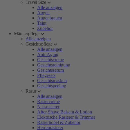
Travel Size
Alle anzeigen
Augen
Augenbrauen
Teint
Zubehör
Männerpflege
Alle anzeigen
Gesichtspflege
Alle anzeigen
Anti-Aging
Gesichtscreme
Gesichtsreinigung
Gesichtsserum
Pflegesets
Gesichtsmasken
Gesichtspeeling
Rasur
Alle anzeigen
Rasiercreme
Nassrasierer
After Shave Balsam & Lotion
Elektrische Rasierer & Trimmer
Rasierhobel & Zubehör
Herrenrasierer