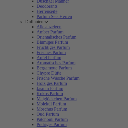
Duschgel Männer
Deodorants
Herrenseife
Parfum Sets Herren
Duftnoten
Alle anzeigen
Amber Parfum
Orientalisches Parfum
Blumiges Parfum
Fruchtiges Parfum
Frisches Parfum
Apfel Parfum
Aromatisches Parfum
Bergamotte Parfum
Chypre Düfte
Frische Wäsche Parfum
Holziges Parfum
Jasmin Parfum
Kokos Parfum
Maiglöckchen Parfum
Molekül Parfum
Moschus Parfum
Oud Parfum
Patchouli Parfum
Pudriges Parfum