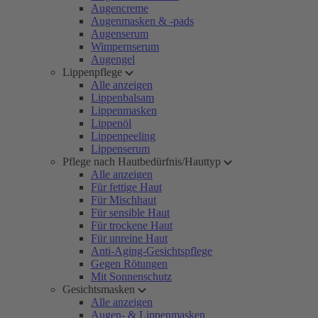
Augencreme
Augenmasken & -pads
Augenserum
Wimpernserum
Augengel
Lippenpflege
Alle anzeigen
Lippenbalsam
Lippenmasken
Lippenöl
Lippenpeeling
Lippenserum
Pflege nach Hautbedürfnis/Hauttyp
Alle anzeigen
Für fettige Haut
Für Mischhaut
Für sensible Haut
Für trockene Haut
Für unreine Haut
Anti-Aging-Gesichtspflege
Gegen Rötungen
Mit Sonnenschutz
Gesichtsmasken
Alle anzeigen
Augen- & Lippenmasken