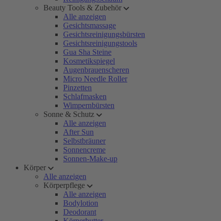
Beauty Tools & Zubehör
Alle anzeigen
Gesichtsmassage
Gesichtsreinigungsbürsten
Gesichtsreinigungstools
Gua Sha Steine
Kosmetikspiegel
Augenbrauenscheren
Micro Needle Roller
Pinzetten
Schlafmasken
Wimpernbürsten
Sonne & Schutz
Alle anzeigen
After Sun
Selbstbräuner
Sonnencreme
Sonnen-Make-up
Körper
Alle anzeigen
Körperpflege
Alle anzeigen
Bodylotion
Deodorant
Körperbutter