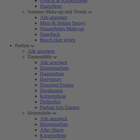
Gesicht & Körperpflege
Haarpflege
Sommer-Make-up und Trends
Alle anzeigen
Mists & Setting Sprays
Wasserfestes Make-up
Nagellack
Beach Hair stylen
Parfum
Alle anzeigen
Damendüfte
Alle anzeigen
Damenparfum
Haarparfum
Bodyspray
Duschgel Frauen
Deodorants
Körperpflege
Duftseifen
Parfum Sets Damen
Herrendüfte
Alle anzeigen
Herrenparfum
After Shave
Körperpflege