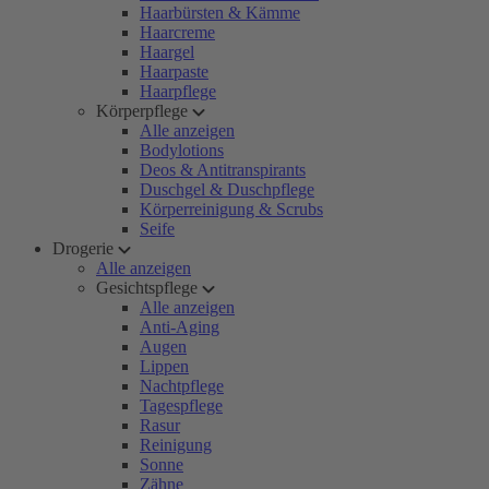
Haarbürsten & Kämme
Haarcreme
Haargel
Haarpaste
Haarpflege
Körperpflege
Alle anzeigen
Bodylotions
Deos & Antitranspirants
Duschgel & Duschpflege
Körperreinigung & Scrubs
Seife
Drogerie
Alle anzeigen
Gesichtspflege
Alle anzeigen
Anti-Aging
Augen
Lippen
Nachtpflege
Tagespflege
Rasur
Reinigung
Sonne
Zähne