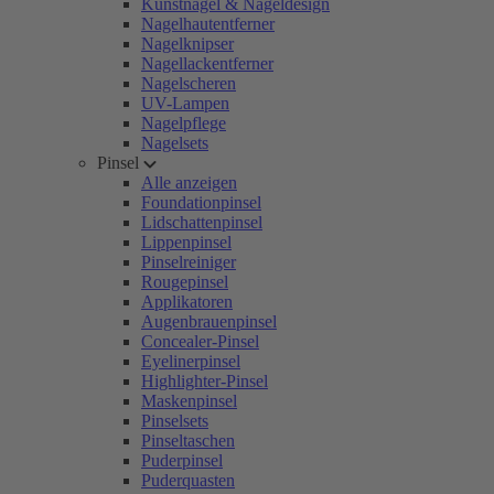
Kunstnägel & Nageldesign
Nagelhautentferner
Nagelknipser
Nagellackentferner
Nagelscheren
UV-Lampen
Nagelpflege
Nagelsets
Pinsel
Alle anzeigen
Foundationpinsel
Lidschattenpinsel
Lippenpinsel
Pinselreiniger
Rougepinsel
Applikatoren
Augenbrauenpinsel
Concealer-Pinsel
Eyelinerpinsel
Highlighter-Pinsel
Maskenpinsel
Pinselsets
Pinseltaschen
Puderpinsel
Puderquasten