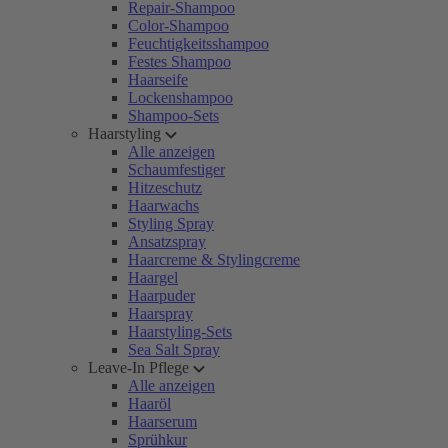
Repair-Shampoo
Color-Shampoo
Feuchtigkeitsshampoo
Festes Shampoo
Haarseife
Lockenshampoo
Shampoo-Sets
Haarstyling
Alle anzeigen
Schaumfestiger
Hitzeschutz
Haarwachs
Styling Spray
Ansatzspray
Haarcreme & Stylingcreme
Haargel
Haarpuder
Haarspray
Haarstyling-Sets
Sea Salt Spray
Leave-In Pflege
Alle anzeigen
Haaröl
Haarserum
Sprühkur