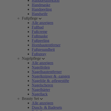
Handdesinfektion
Handmaske
Handpeeling
Handseife
Fußpflege
Alle anzeigen
Fußbad
Fußcreme
Fußmaske
Fußpeeling
Hornhautentferner
Fußgesundheit
Fußspray
Nagelpflege
Alle anzeigen
Nagelfeilen
Nagelhautentferner
Nagelknipser & -zangen
Nagelöle & -pflegestifte
Nagelscheren
Nagelhärter
Nagellack
Beauty Set
Alle anzeigen
Dusch- & Badesets