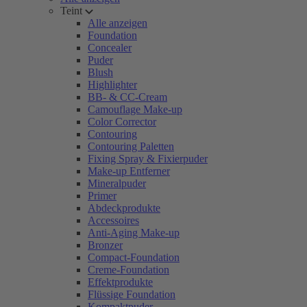
Teint
Alle anzeigen
Foundation
Concealer
Puder
Blush
Highlighter
BB- & CC-Cream
Camouflage Make-up
Color Corrector
Contouring
Contouring Paletten
Fixing Spray & Fixierpuder
Make-up Entferner
Mineralpuder
Primer
Abdeckprodukte
Accessoires
Anti-Aging Make-up
Bronzer
Compact-Foundation
Creme-Foundation
Effektprodukte
Flüssige Foundation
Kompaktpuder