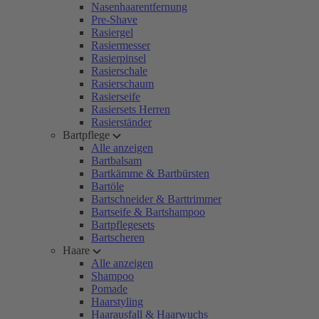
Nasenhaarentfernung
Pre-Shave
Rasiergel
Rasiermesser
Rasierpinsel
Rasierschale
Rasierschaum
Rasierseife
Rasiersets Herren
Rasierständer
Bartpflege
Alle anzeigen
Bartbalsam
Bartkämme & Bartbürsten
Bartöle
Bartschneider & Barttrimmer
Bartseife & Bartshampoo
Bartpflegesets
Bartscheren
Haare
Alle anzeigen
Shampoo
Pomade
Haarstyling
Haarausfall & Haarwuchs