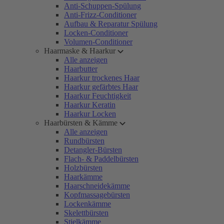
Anti-Schuppen-Spülung
Anti-Frizz-Conditioner
Aufbau & Reparatur Spülung
Locken-Conditioner
Volumen-Conditioner
Haarmaske & Haarkur
Alle anzeigen
Haarbutter
Haarkur trockenes Haar
Haarkur gefärbtes Haar
Haarkur Feuchtigkeit
Haarkur Keratin
Haarkur Locken
Haarbürsten & Kämme
Alle anzeigen
Rundbürsten
Detangler-Bürsten
Flach- & Paddelbürsten
Holzbürsten
Haarkämme
Haarschneidekämme
Kopfmassagebürsten
Lockenkämme
Skelettbürsten
Stielkämme