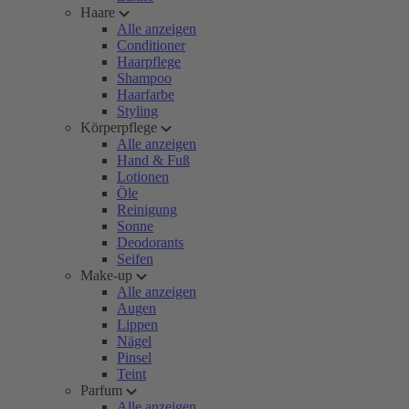
Haare
Alle anzeigen
Conditioner
Haarpflege
Shampoo
Haarfarbe
Styling
Körperpflege
Alle anzeigen
Hand & Fuß
Lotionen
Öle
Reinigung
Sonne
Deodorants
Seifen
Make-up
Alle anzeigen
Augen
Lippen
Nägel
Pinsel
Teint
Parfum
Alle anzeigen