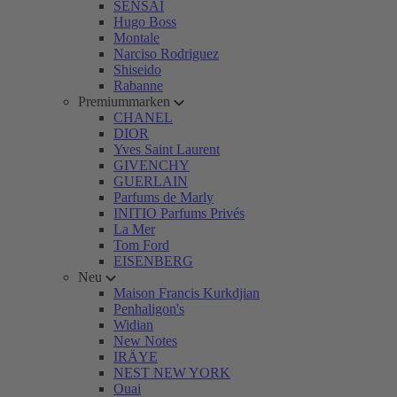
SENSAI
Hugo Boss
Montale
Narciso Rodriguez
Shiseido
Rabanne
Premiummarken
CHANEL
DIOR
Yves Saint Laurent
GIVENCHY
GUERLAIN
Parfums de Marly
INITIO Parfums Privés
La Mer
Tom Ford
EISENBERG
Neu
Maison Francis Kurkdjian
Penhaligon's
Widian
New Notes
IRÄYE
NEST NEW YORK
Ouai