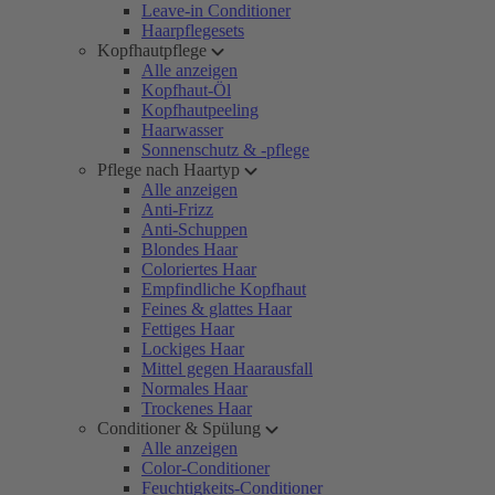
Leave-in Conditioner
Haarpflegesets
Kopfhautpflege
Alle anzeigen
Kopfhaut-Öl
Kopfhautpeeling
Haarwasser
Sonnenschutz & -pflege
Pflege nach Haartyp
Alle anzeigen
Anti-Frizz
Anti-Schuppen
Blondes Haar
Coloriertes Haar
Empfindliche Kopfhaut
Feines & glattes Haar
Fettiges Haar
Lockiges Haar
Mittel gegen Haarausfall
Normales Haar
Trockenes Haar
Conditioner & Spülung
Alle anzeigen
Color-Conditioner
Feuchtigkeits-Conditioner