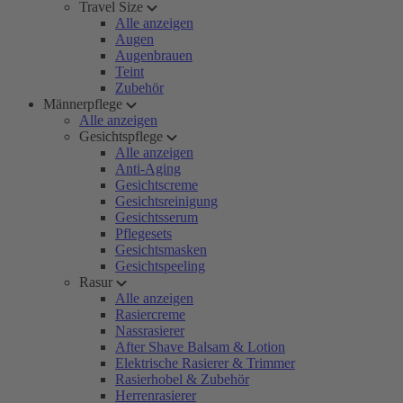
Travel Size
Alle anzeigen
Augen
Augenbrauen
Teint
Zubehör
Männerpflege
Alle anzeigen
Gesichtspflege
Alle anzeigen
Anti-Aging
Gesichtscreme
Gesichtsreinigung
Gesichtsserum
Pflegesets
Gesichtsmasken
Gesichtspeeling
Rasur
Alle anzeigen
Rasiercreme
Nassrasierer
After Shave Balsam & Lotion
Elektrische Rasierer & Trimmer
Rasierhobel & Zubehör
Herrenrasierer