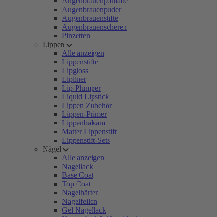
Augenbrauenpomade
Augenbrauenpuder
Augenbrauenstifte
Augenbrauenscheren
Pinzetten
Lippen
Alle anzeigen
Lippenstifte
Lipgloss
Lipliner
Lip-Plumper
Liquid Lipstick
Lippen Zubehör
Lippen-Primer
Lippenbalsam
Matter Lippenstift
Lippenstift-Sets
Nägel
Alle anzeigen
Nagellack
Base Coat
Top Coat
Nagelhärter
Nagelfeilen
Gel Nagellack