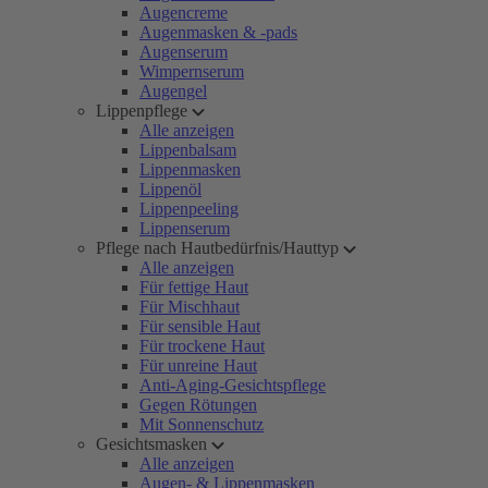
Augencreme
Augenmasken & -pads
Augenserum
Wimpernserum
Augengel
Lippenpflege
Alle anzeigen
Lippenbalsam
Lippenmasken
Lippenöl
Lippenpeeling
Lippenserum
Pflege nach Hautbedürfnis/Hauttyp
Alle anzeigen
Für fettige Haut
Für Mischhaut
Für sensible Haut
Für trockene Haut
Für unreine Haut
Anti-Aging-Gesichtspflege
Gegen Rötungen
Mit Sonnenschutz
Gesichtsmasken
Alle anzeigen
Augen- & Lippenmasken