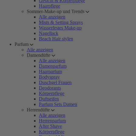
Gesicht & Körperpflege
Haarpflege
Sommer-Make-up und Trends
Alle anzeigen
Mists & Setting Sprays
Wasserfestes Make-up
Nagellack
Beach Hair stylen
Parfum
Alle anzeigen
Damendüfte
Alle anzeigen
Damenparfum
Haarparfum
Bodyspray
Duschgel Frauen
Deodorants
Körperpflege
Duftseifen
Parfum Sets Damen
Herrendüfte
Alle anzeigen
Herrenparfum
After Shave
Körperpflege