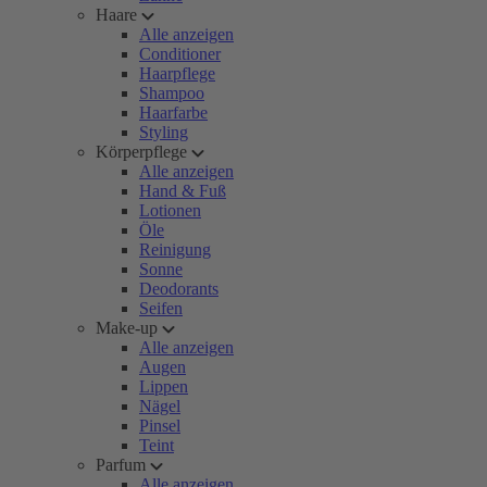
Haare
Alle anzeigen
Conditioner
Haarpflege
Shampoo
Haarfarbe
Styling
Körperpflege
Alle anzeigen
Hand & Fuß
Lotionen
Öle
Reinigung
Sonne
Deodorants
Seifen
Make-up
Alle anzeigen
Augen
Lippen
Nägel
Pinsel
Teint
Parfum
Alle anzeigen