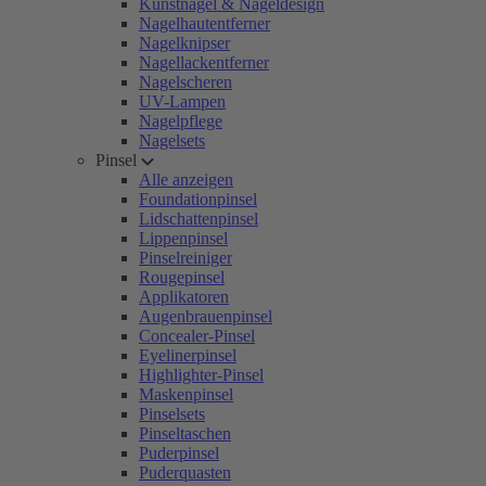
Kunstnägel & Nageldesign
Nagelhautentferner
Nagelknipser
Nagellackentferner
Nagelscheren
UV-Lampen
Nagelpflege
Nagelsets
Pinsel
Alle anzeigen
Foundationpinsel
Lidschattenpinsel
Lippenpinsel
Pinselreiniger
Rougepinsel
Applikatoren
Augenbrauenpinsel
Concealer-Pinsel
Eyelinerpinsel
Highlighter-Pinsel
Maskenpinsel
Pinselsets
Pinseltaschen
Puderpinsel
Puderquasten