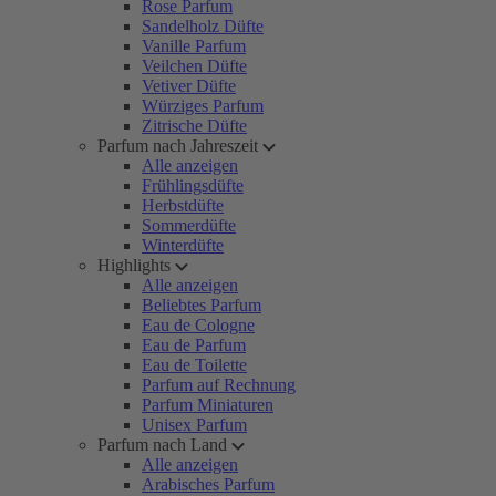
Rose Parfum
Sandelholz Düfte
Vanille Parfum
Veilchen Düfte
Vetiver Düfte
Würziges Parfum
Zitrische Düfte
Parfum nach Jahreszeit
Alle anzeigen
Frühlingsdüfte
Herbstdüfte
Sommerdüfte
Winterdüfte
Highlights
Alle anzeigen
Beliebtes Parfum
Eau de Cologne
Eau de Parfum
Eau de Toilette
Parfum auf Rechnung
Parfum Miniaturen
Unisex Parfum
Parfum nach Land
Alle anzeigen
Arabisches Parfum