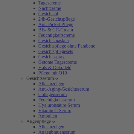
Tagescreme
Nachtcreme
Gesichtsöl
24h-Gesichtspflege
Anti-Pickel-Pflege
BB- & CC-Cream
Feuchtigkeitscreme
Gesichtsmasken
Gesichtspflege ohne Parabene
Gesichtspflegesets
Gesichtsspray
Getönte Tagescreme
Hals & Dekolleté
Pflege mit Q10
Gesichtsserum
Alle anzeigen
Anti-Aging-Gesichtsserum
Collagenserum
Feuchtigkeitsserum
Hyaluronsäure-Serum
Vitamin C Serum
Ampullen
Augenpflege
Alle anzeigen
Augenbrauenserum