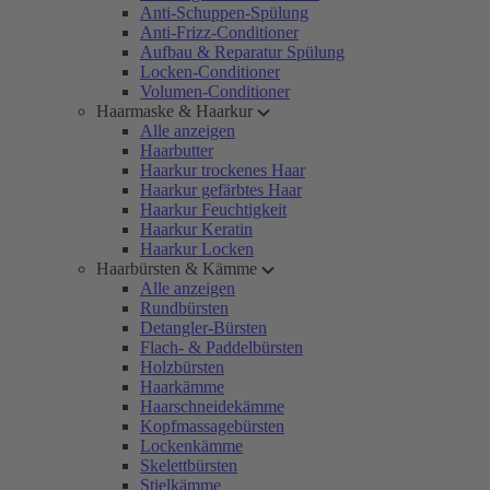
Anti-Schuppen-Spülung
Anti-Frizz-Conditioner
Aufbau & Reparatur Spülung
Locken-Conditioner
Volumen-Conditioner
Haarmaske & Haarkur
Alle anzeigen
Haarbutter
Haarkur trockenes Haar
Haarkur gefärbtes Haar
Haarkur Feuchtigkeit
Haarkur Keratin
Haarkur Locken
Haarbürsten & Kämme
Alle anzeigen
Rundbürsten
Detangler-Bürsten
Flach- & Paddelbürsten
Holzbürsten
Haarkämme
Haarschneidekämme
Kopfmassagebürsten
Lockenkämme
Skelettbürsten
Stielkämme