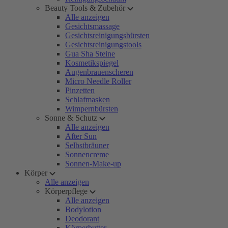
Beauty Tools & Zubehör
Alle anzeigen
Gesichtsmassage
Gesichtsreinigungsbürsten
Gesichtsreinigungstools
Gua Sha Steine
Kosmetikspiegel
Augenbrauenscheren
Micro Needle Roller
Pinzetten
Schlafmasken
Wimpernbürsten
Sonne & Schutz
Alle anzeigen
After Sun
Selbstbräuner
Sonnencreme
Sonnen-Make-up
Körper
Alle anzeigen
Körperpflege
Alle anzeigen
Bodylotion
Deodorant
Körperbutter