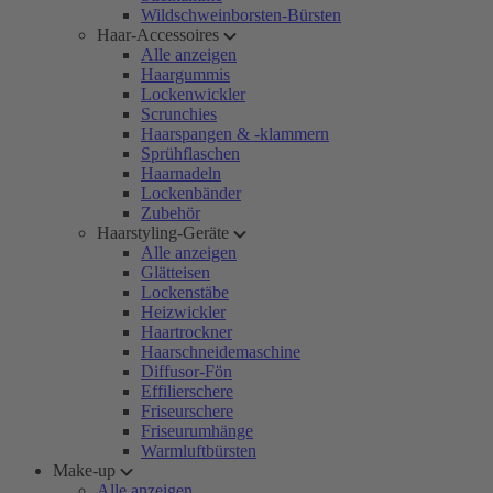
Wildschweinborsten-Bürsten
Haar-Accessoires
Alle anzeigen
Haargummis
Lockenwickler
Scrunchies
Haarspangen & -klammern
Sprühflaschen
Haarnadeln
Lockenbänder
Zubehör
Haarstyling-Geräte
Alle anzeigen
Glätteisen
Lockenstäbe
Heizwickler
Haartrockner
Haarschneidemaschine
Diffusor-Fön
Effilierschere
Friseurschere
Friseurumhänge
Warmluftbürsten
Make-up
Alle anzeigen