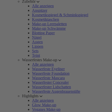
Zubehör
Alle anzeigen
Anspitzer
Kosmetikspiegel & Schminkspiegel
Kosmetiktaschen
Make-up Leerpaletten
Make-up Schwämme
Blotting Paper
Nägel
Augen
Lippen
Sets
Teint
Wasserfestes Make-up
Alle anzeigen
Wasserfeste Eyeliner
Wasserfeste Foundation
Wasserfeste Mascara
Wasserfester Concealer
Wasserfester Lidschatten
Wasserfeste Augenbrauenstifte
Highlights
Alle anzeigen
Glow Make-up
Veganes Make-up