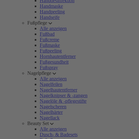
Handdesinfektion
Handmaske
Handpeeling
Handseife
Fußpflege
Alle anzeigen
Fußbad
Fußcreme
Fußmaske
Fußpeeling
Hornhautentferner
Fußgesundheit
Fußspray
Nagelpflege
Alle anzeigen
Nagelfeilen
Nagelhautentferner
Nagelknipser & -zangen
Nagelöle & -pflegestifte
Nagelscheren
Nagelhärter
Nagellack
Beauty Set
Alle anzeigen
Dusch- & Badesets