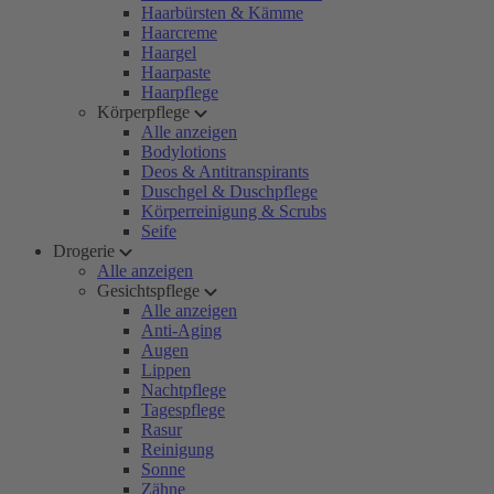
Haarbürsten & Kämme
Haarcreme
Haargel
Haarpaste
Haarpflege
Körperpflege
Alle anzeigen
Bodylotions
Deos & Antitranspirants
Duschgel & Duschpflege
Körperreinigung & Scrubs
Seife
Drogerie
Alle anzeigen
Gesichtspflege
Alle anzeigen
Anti-Aging
Augen
Lippen
Nachtpflege
Tagespflege
Rasur
Reinigung
Sonne
Zähne