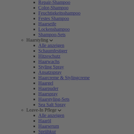
Repair-Shampoo
Color-Shampoo
Feuchtigkeitsshampoo
Festes Shampoo
Haarseife
Lockenshampoo
Shampoo-Sets
Haarstyling
Alle anzeigen
Schaumfestiger
Hitzeschutz
Haarwachs
Styling Spray
Ansatzspray
Haarcreme & Stylingcreme
Haargel
Haarpuder
Haarspray
Haarstyling-Sets
Sea Salt Spray
Leave-In Pflege
Alle anzeigen
Haaröl
Haarserum
Sprühkur