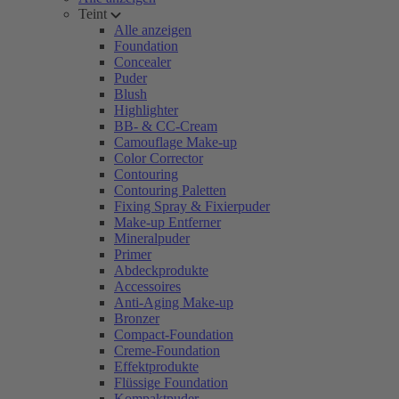
Teint
Alle anzeigen
Foundation
Concealer
Puder
Blush
Highlighter
BB- & CC-Cream
Camouflage Make-up
Color Corrector
Contouring
Contouring Paletten
Fixing Spray & Fixierpuder
Make-up Entferner
Mineralpuder
Primer
Abdeckprodukte
Accessoires
Anti-Aging Make-up
Bronzer
Compact-Foundation
Creme-Foundation
Effektprodukte
Flüssige Foundation
Kompaktpuder