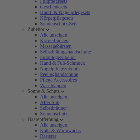
Fußpflegesets
Geschenksets
Hand- & Nagelpflegesets
Körperpflegesets
Sonnenschutz-Sets
Zubehör
Alle anzeigen
Körperbürsten
Massagebürsten
Selbstbräungshandschuhe
Fußpflegezubehör
Hand & Fuß-Schmuck
Nagelpflegezubehör
Peelinghandschuhe
Pflege Accessoires
Waschlappen
Sonne & Schutz
Alle anzeigen
After Sun
Selbstbräuner
Sonnenschutz
Haarentfernung
Alle anzeigen
Kalt- & Warmwachs
Rasierer