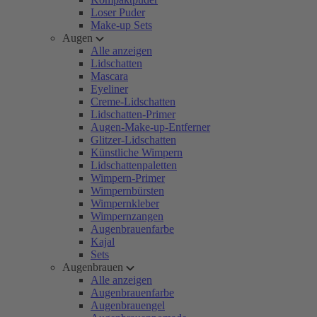
Loser Puder
Make-up Sets
Augen
Alle anzeigen
Lidschatten
Mascara
Eyeliner
Creme-Lidschatten
Lidschatten-Primer
Augen-Make-up-Entferner
Glitzer-Lidschatten
Künstliche Wimpern
Lidschattenpaletten
Wimpern-Primer
Wimpernbürsten
Wimpernkleber
Wimpernzangen
Augenbrauenfarbe
Kajal
Sets
Augenbrauen
Alle anzeigen
Augenbrauenfarbe
Augenbrauengel