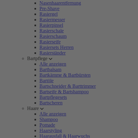
Nasenhaarentfernung
Pre-Shave
Rasiergel
Rasiermesser
Rasierpinsel
Rasierschale
Rasierschaum
Rasierseife
Rasiersets Herren
Rasierständer
Bartpflege
Alle anzeigen
Bartbalsam
Bartkämme & Bartbürsten
Bartöle
Bartschneider & Barttrimmer
Bartseife & Bartshampoo
Bartpflegesets
Bartscheren
Haare
Alle anzeigen
Shampoo
Pomade
Haarstyling
Haarausfall & Haarwuchs