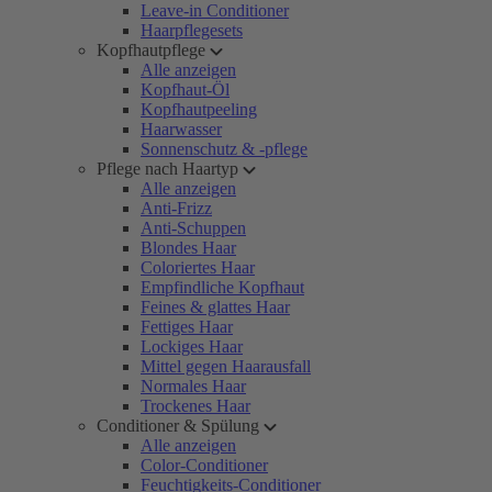
Leave-in Conditioner
Haarpflegesets
Kopfhautpflege
Alle anzeigen
Kopfhaut-Öl
Kopfhautpeeling
Haarwasser
Sonnenschutz & -pflege
Pflege nach Haartyp
Alle anzeigen
Anti-Frizz
Anti-Schuppen
Blondes Haar
Coloriertes Haar
Empfindliche Kopfhaut
Feines & glattes Haar
Fettiges Haar
Lockiges Haar
Mittel gegen Haarausfall
Normales Haar
Trockenes Haar
Conditioner & Spülung
Alle anzeigen
Color-Conditioner
Feuchtigkeits-Conditioner