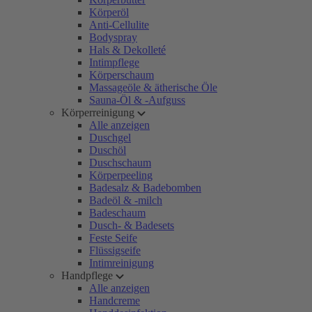
Körperöl
Anti-Cellulite
Bodyspray
Hals & Dekolleté
Intimpflege
Körperschaum
Massageöle & ätherische Öle
Sauna-Öl & -Aufguss
Körperreinigung
Alle anzeigen
Duschgel
Duschöl
Duschschaum
Körperpeeling
Badesalz & Badebomben
Badeöl & -milch
Badeschaum
Dusch- & Badesets
Feste Seife
Flüssigseife
Intimreinigung
Handpflege
Alle anzeigen
Handcreme