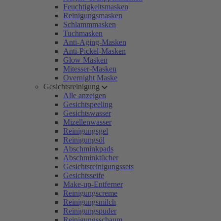
Feuchtigkeitsmasken
Reinigungsmasken
Schlammmasken
Tuchmasken
Anti-Aging-Masken
Anti-Pickel-Masken
Glow Masken
Mitesser-Masken
Overnight Maske
Gesichtsreinigung
Alle anzeigen
Gesichtspeeling
Gesichtswasser
Mizellenwasser
Reinigungsgel
Reinigungsöl
Abschminkpads
Abschminktücher
Gesichtsreinigungssets
Gesichtsseife
Make-up-Entferner
Reinigungscreme
Reinigungsmilch
Reinigungspuder
Reinigungsschaum