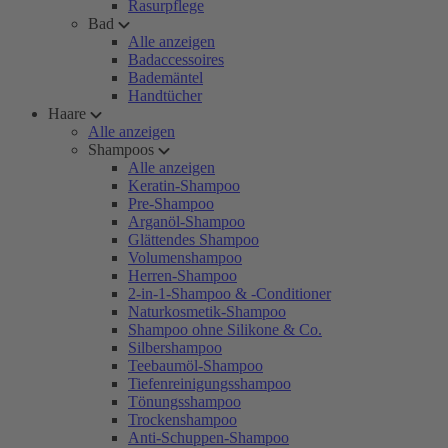
Rasurpflege
Bad
Alle anzeigen
Badaccessoires
Bademäntel
Handtücher
Haare
Alle anzeigen
Shampoos
Alle anzeigen
Keratin-Shampoo
Pre-Shampoo
Arganöl-Shampoo
Glättendes Shampoo
Volumenshampoo
Herren-Shampoo
2-in-1-Shampoo & -Conditioner
Naturkosmetik-Shampoo
Shampoo ohne Silikone & Co.
Silbershampoo
Teebaumöl-Shampoo
Tiefenreinigungsshampoo
Tönungsshampoo
Trockenshampoo
Anti-Schuppen-Shampoo