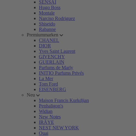
SENSAI
Hugo Boss
Montale
Narciso Rodriguez
Shiseido
Rabanne
Premiummarken
CHANEL
DIOR
Yves Saint Laurent
GIVENCHY
GUERLAIN
Parfums de Marly
INITIO Parfums Privés
La Mer
Tom Ford
EISENBERG
Neu
Maison Francis Kurkdjian
Penhaligon's
Widian
New Notes
IRÄYE
NEST NEW YORK
Ouai