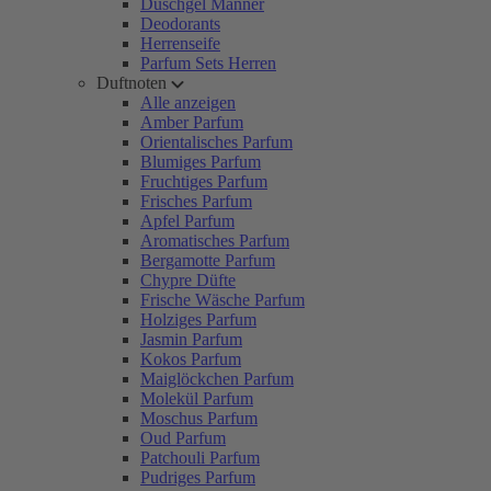
Duschgel Männer
Deodorants
Herrenseife
Parfum Sets Herren
Duftnoten
Alle anzeigen
Amber Parfum
Orientalisches Parfum
Blumiges Parfum
Fruchtiges Parfum
Frisches Parfum
Apfel Parfum
Aromatisches Parfum
Bergamotte Parfum
Chypre Düfte
Frische Wäsche Parfum
Holziges Parfum
Jasmin Parfum
Kokos Parfum
Maiglöckchen Parfum
Molekül Parfum
Moschus Parfum
Oud Parfum
Patchouli Parfum
Pudriges Parfum