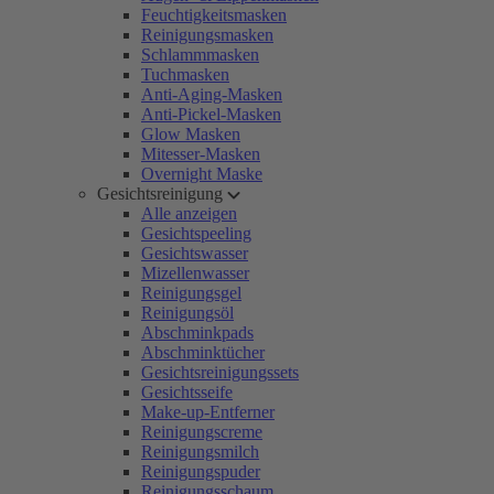
Feuchtigkeitsmasken
Reinigungsmasken
Schlammmasken
Tuchmasken
Anti-Aging-Masken
Anti-Pickel-Masken
Glow Masken
Mitesser-Masken
Overnight Maske
Gesichtsreinigung
Alle anzeigen
Gesichtspeeling
Gesichtswasser
Mizellenwasser
Reinigungsgel
Reinigungsöl
Abschminkpads
Abschminktücher
Gesichtsreinigungssets
Gesichtsseife
Make-up-Entferner
Reinigungscreme
Reinigungsmilch
Reinigungspuder
Reinigungsschaum