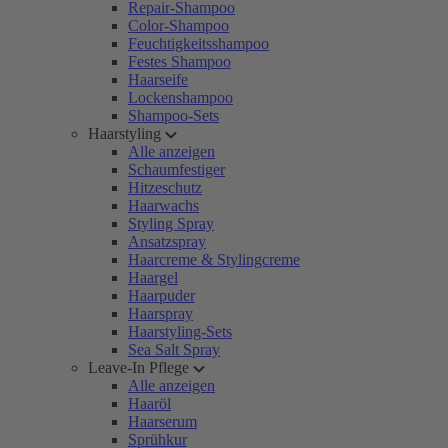
Repair-Shampoo
Color-Shampoo
Feuchtigkeitsshampoo
Festes Shampoo
Haarseife
Lockenshampoo
Shampoo-Sets
Haarstyling
Alle anzeigen
Schaumfestiger
Hitzeschutz
Haarwachs
Styling Spray
Ansatzspray
Haarcreme & Stylingcreme
Haargel
Haarpuder
Haarspray
Haarstyling-Sets
Sea Salt Spray
Leave-In Pflege
Alle anzeigen
Haaröl
Haarserum
Sprühkur