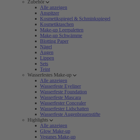
Zubehör
Alle anzeigen
Anspitzer
Kosmetikspiegel & Schminkspiegel
Kosmetiktaschen
Make-up Leerpaletten
Make-up Schwämme
Blotting Paper
Nägel
Augen
Lippen
Sets
Teint
Wasserfestes Make-up
Alle anzeigen
Wasserfeste Eyeliner
Wasserfeste Foundation
Wasserfeste Mascara
Wasserfester Concealer
Wasserfester Lidschatten
Wasserfeste Augenbrauenstifte
Highlights
Alle anzeigen
Glow Make-up
Veganes Make-up