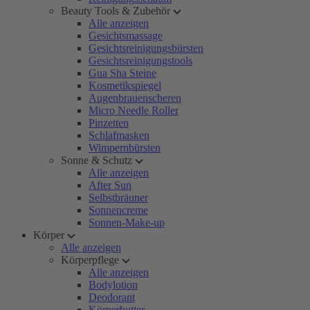
Beauty Tools & Zubehör
Alle anzeigen
Gesichtsmassage
Gesichtsreinigungsbürsten
Gesichtsreinigungstools
Gua Sha Steine
Kosmetikspiegel
Augenbrauenscheren
Micro Needle Roller
Pinzetten
Schlafmasken
Wimpernbürsten
Sonne & Schutz
Alle anzeigen
After Sun
Selbstbräuner
Sonnencreme
Sonnen-Make-up
Körper
Alle anzeigen
Körperpflege
Alle anzeigen
Bodylotion
Deodorant
Körperbutter