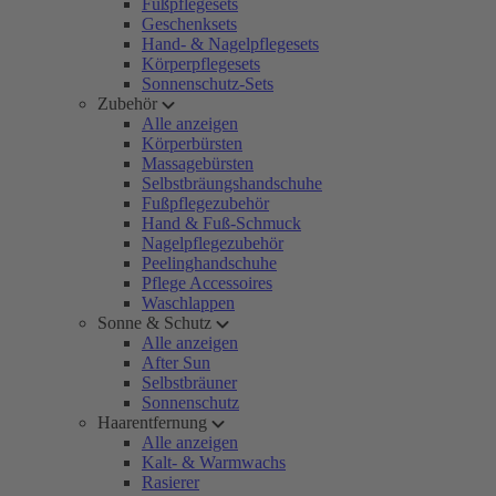
Fußpflegesets
Geschenksets
Hand- & Nagelpflegesets
Körperpflegesets
Sonnenschutz-Sets
Zubehör
Alle anzeigen
Körperbürsten
Massagebürsten
Selbstbräungshandschuhe
Fußpflegezubehör
Hand & Fuß-Schmuck
Nagelpflegezubehör
Peelinghandschuhe
Pflege Accessoires
Waschlappen
Sonne & Schutz
Alle anzeigen
After Sun
Selbstbräuner
Sonnenschutz
Haarentfernung
Alle anzeigen
Kalt- & Warmwachs
Rasierer