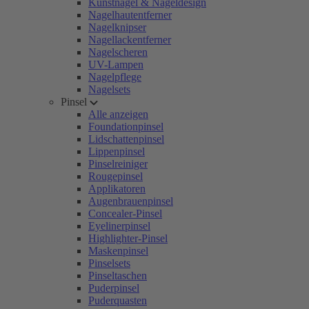
Kunstnägel & Nageldesign
Nagelhautentferner
Nagelknipser
Nagellackentferner
Nagelscheren
UV-Lampen
Nagelpflege
Nagelsets
Pinsel
Alle anzeigen
Foundationpinsel
Lidschattenpinsel
Lippenpinsel
Pinselreiniger
Rougepinsel
Applikatoren
Augenbrauenpinsel
Concealer-Pinsel
Eyelinerpinsel
Highlighter-Pinsel
Maskenpinsel
Pinselsets
Pinseltaschen
Puderpinsel
Puderquasten