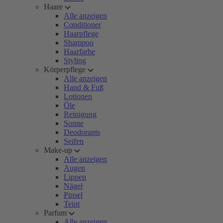
Haare
Alle anzeigen
Conditioner
Haarpflege
Shampoo
Haarfarbe
Styling
Körperpflege
Alle anzeigen
Hand & Fuß
Lotionen
Öle
Reinigung
Sonne
Deodorants
Seifen
Make-up
Alle anzeigen
Augen
Lippen
Nägel
Pinsel
Teint
Parfum
Alle anzeigen