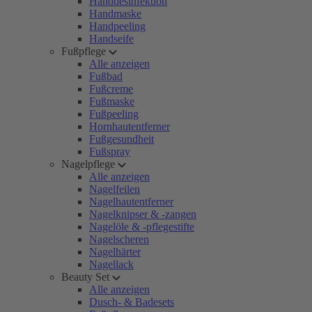
Handdesinfektion
Handmaske
Handpeeling
Handseife
Fußpflege
Alle anzeigen
Fußbad
Fußcreme
Fußmaske
Fußpeeling
Hornhautentferner
Fußgesundheit
Fußspray
Nagelpflege
Alle anzeigen
Nagelfeilen
Nagelhautentferner
Nagelknipser & -zangen
Nagelöle & -pflegestifte
Nagelscheren
Nagelhärter
Nagellack
Beauty Set
Alle anzeigen
Dusch- & Badesets