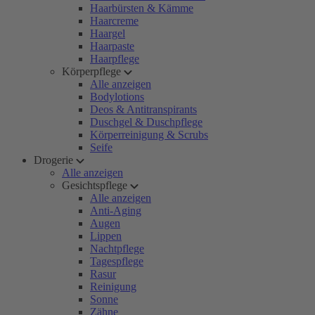
Haarbürsten & Kämme
Haarcreme
Haargel
Haarpaste
Haarpflege
Körperpflege
Alle anzeigen
Bodylotions
Deos & Antitranspirants
Duschgel & Duschpflege
Körperreinigung & Scrubs
Seife
Drogerie
Alle anzeigen
Gesichtspflege
Alle anzeigen
Anti-Aging
Augen
Lippen
Nachtpflege
Tagespflege
Rasur
Reinigung
Sonne
Zähne