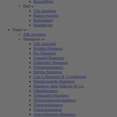
Rasurpflege
Bad
Alle anzeigen
Badaccessoires
Bademäntel
Handtücher
Haare
Alle anzeigen
Shampoos
Alle anzeigen
Keratin-Shampoo
Pre-Shampoo
Arganöl-Shampoo
Glättendes Shampoo
Volumenshampoo
Herren-Shampoo
2-in-1-Shampoo & -Conditioner
Naturkosmetik-Shampoo
Shampoo ohne Silikone & Co.
Silbershampoo
Teebaumöl-Shampoo
Tiefenreinigungsshampoo
Tönungsshampoo
Trockenshampoo
Anti-Schuppen-Shampoo