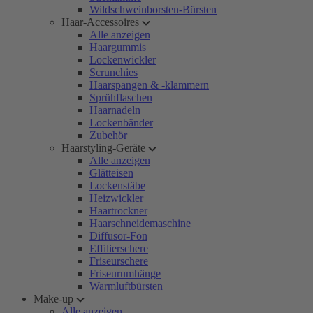
Wildschweinborsten-Bürsten
Haar-Accessoires
Alle anzeigen
Haargummis
Lockenwickler
Scrunchies
Haarspangen & -klammern
Sprühflaschen
Haarnadeln
Lockenbänder
Zubehör
Haarstyling-Geräte
Alle anzeigen
Glätteisen
Lockenstäbe
Heizwickler
Haartrockner
Haarschneidemaschine
Diffusor-Fön
Effilierschere
Friseurschere
Friseurumhänge
Warmluftbürsten
Make-up
Alle anzeigen