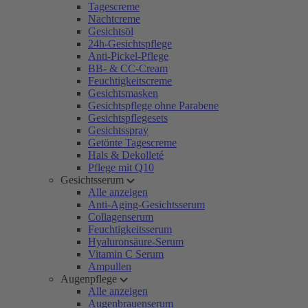
Tagescreme
Nachtcreme
Gesichtsöl
24h-Gesichtspflege
Anti-Pickel-Pflege
BB- & CC-Cream
Feuchtigkeitscreme
Gesichtsmasken
Gesichtspflege ohne Parabene
Gesichtspflegesets
Gesichtsspray
Getönte Tagescreme
Hals & Dekolleté
Pflege mit Q10
Gesichtsserum
Alle anzeigen
Anti-Aging-Gesichtsserum
Collagenserum
Feuchtigkeitsserum
Hyaluronsäure-Serum
Vitamin C Serum
Ampullen
Augenpflege
Alle anzeigen
Augenbrauenserum