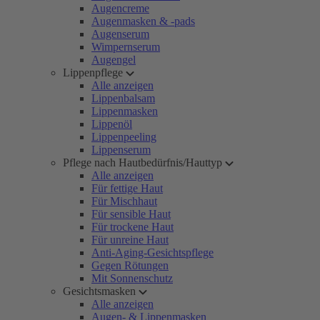
Augencreme
Augenmasken & -pads
Augenserum
Wimpernserum
Augengel
Lippenpflege
Alle anzeigen
Lippenbalsam
Lippenmasken
Lippenöl
Lippenpeeling
Lippenserum
Pflege nach Hautbedürfnis/Hauttyp
Alle anzeigen
Für fettige Haut
Für Mischhaut
Für sensible Haut
Für trockene Haut
Für unreine Haut
Anti-Aging-Gesichtspflege
Gegen Rötungen
Mit Sonnenschutz
Gesichtsmasken
Alle anzeigen
Augen- & Lippenmasken