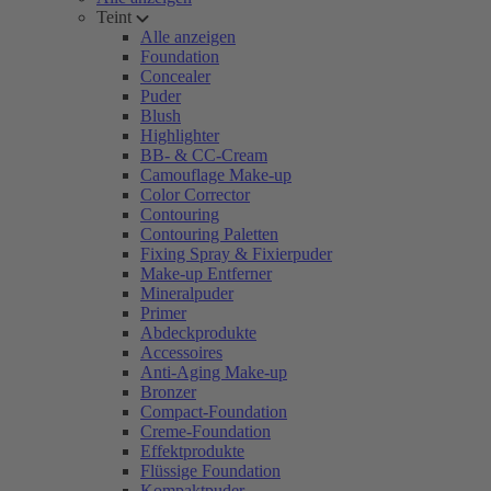
Teint
Alle anzeigen
Foundation
Concealer
Puder
Blush
Highlighter
BB- & CC-Cream
Camouflage Make-up
Color Corrector
Contouring
Contouring Paletten
Fixing Spray & Fixierpuder
Make-up Entferner
Mineralpuder
Primer
Abdeckprodukte
Accessoires
Anti-Aging Make-up
Bronzer
Compact-Foundation
Creme-Foundation
Effektprodukte
Flüssige Foundation
Kompaktpuder