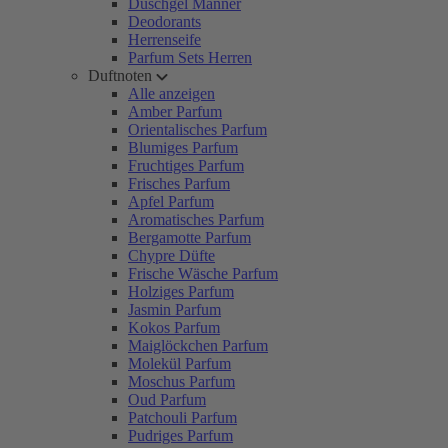
Duschgel Männer
Deodorants
Herrenseife
Parfum Sets Herren
Duftnoten
Alle anzeigen
Amber Parfum
Orientalisches Parfum
Blumiges Parfum
Fruchtiges Parfum
Frisches Parfum
Apfel Parfum
Aromatisches Parfum
Bergamotte Parfum
Chypre Düfte
Frische Wäsche Parfum
Holziges Parfum
Jasmin Parfum
Kokos Parfum
Maiglöckchen Parfum
Molekül Parfum
Moschus Parfum
Oud Parfum
Patchouli Parfum
Pudriges Parfum