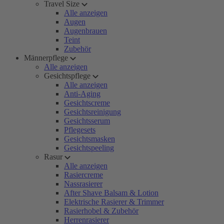
Travel Size
Alle anzeigen
Augen
Augenbrauen
Teint
Zubehör
Männerpflege
Alle anzeigen
Gesichtspflege
Alle anzeigen
Anti-Aging
Gesichtscreme
Gesichtsreinigung
Gesichtsserum
Pflegesets
Gesichtsmasken
Gesichtspeeling
Rasur
Alle anzeigen
Rasiercreme
Nassrasierer
After Shave Balsam & Lotion
Elektrische Rasierer & Trimmer
Rasierhobel & Zubehör
Herrenrasierer