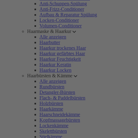
Anti-Schuppen-Spülung
Anti-Frizz-Conditioner
Aufbau & Reparatur Spülung
Locken-Conditioner
Volumen-Conditioner
Haarmaske & Haarkur
Alle anzeigen
Haarbutter
Haarkur trockenes Haar
Haarkur gefärbtes Haar
Haarkur Feuchtigkeit
Haarkur Keratin
Haarkur Locken
Haarbürsten & Kämme
Alle anzeigen
Rundbürsten
Detangler-Bürsten
Flach- & Paddelbürsten
Holzbürsten
Haarkämme
Haarschneidekämme
Kopfmassagebürsten
Lockenkämme
Skelettbürsten
Stielkämme