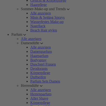
Gesicht & Körperpflege
Haarpflege
Sommer-Make-up und Trends
Alle anzeigen
Mists & Setting Sprays
Wasserfestes Make-up
Nagellack
Beach Hair stylen
Parfum
Alle anzeigen
Damendüfte
Alle anzeigen
Damenparfum
Haarparfum
Bodyspray
Duschgel Frauen
Deodorants
Körperpflege
Duftseifen
Parfum Sets Damen
Herrendüfte
Alle anzeigen
Herrenparfum
After Shave
Körperpflege