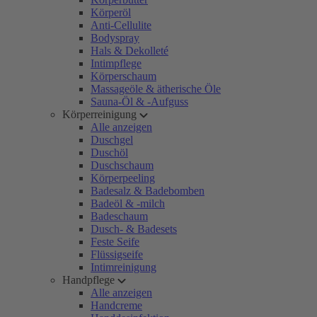
Körperöl
Anti-Cellulite
Bodyspray
Hals & Dekolleté
Intimpflege
Körperschaum
Massageöle & ätherische Öle
Sauna-Öl & -Aufguss
Körperreinigung
Alle anzeigen
Duschgel
Duschöl
Duschschaum
Körperpeeling
Badesalz & Badebomben
Badeöl & -milch
Badeschaum
Dusch- & Badesets
Feste Seife
Flüssigseife
Intimreinigung
Handpflege
Alle anzeigen
Handcreme