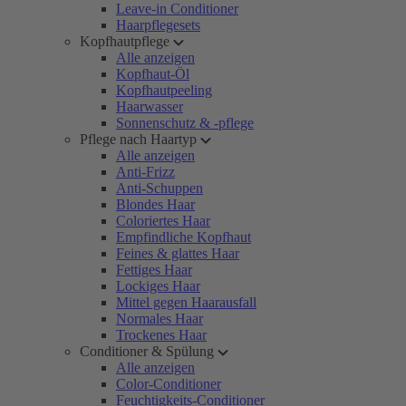
Leave-in Conditioner
Haarpflegesets
Kopfhautpflege
Alle anzeigen
Kopfhaut-Öl
Kopfhautpeeling
Haarwasser
Sonnenschutz & -pflege
Pflege nach Haartyp
Alle anzeigen
Anti-Frizz
Anti-Schuppen
Blondes Haar
Coloriertes Haar
Empfindliche Kopfhaut
Feines & glattes Haar
Fettiges Haar
Lockiges Haar
Mittel gegen Haarausfall
Normales Haar
Trockenes Haar
Conditioner & Spülung
Alle anzeigen
Color-Conditioner
Feuchtigkeits-Conditioner