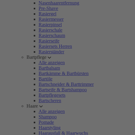
Nasenhaarentfernung
Pre-Shave
Rasiergel
Rasiermesser
Rasierpinsel
Rasierschale
Rasierschaum
Rasierseife
Rasiersets Herren
Rasierständer
Bartpflege
Alle anzeigen
Bartbalsam
Bartkämme & Bartbürsten
Bartöle
Bartschneider & Barttrimmer
Bartseife & Bartshampoo
Bartpflegesets
Bartscheren
Haare
Alle anzeigen
Shampoo
Pomade
Haarstyling
Haarausfall & Haarwuchs