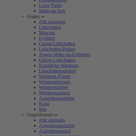
Loser Puder
Make-up Sets
Augen
Alle anzeigen
Lidschatten
Mascara
Eyeliner
Creme-Lidschatten
Lidschatten-Primer
Augen-Make-up-Entferner
Glitzer-Lidschatten
Künstliche Wimpern
Lidschattenpaletten
Wimpern-Primer
Wimpernbürsten
Wimpernkleber
Wimpernzangen
Augenbrauenfarbe
Kajal
Sets
Augenbrauen
Alle anzeigen
Augenbrauenfarbe
Augenbrauengel