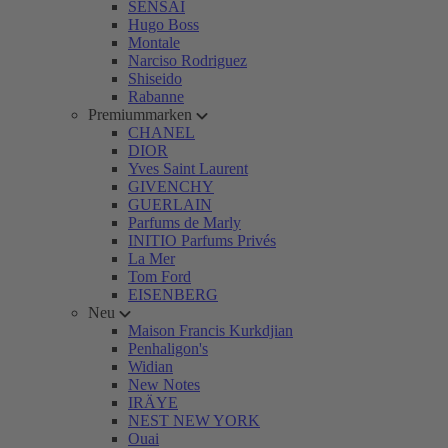
SENSAI
Hugo Boss
Montale
Narciso Rodriguez
Shiseido
Rabanne
Premiummarken
CHANEL
DIOR
Yves Saint Laurent
GIVENCHY
GUERLAIN
Parfums de Marly
INITIO Parfums Privés
La Mer
Tom Ford
EISENBERG
Neu
Maison Francis Kurkdjian
Penhaligon's
Widian
New Notes
IRÄYE
NEST NEW YORK
Ouai