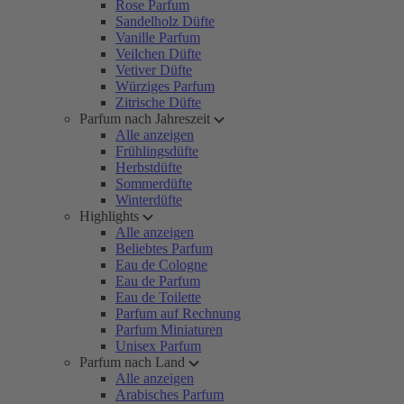
Rose Parfum
Sandelholz Düfte
Vanille Parfum
Veilchen Düfte
Vetiver Düfte
Würziges Parfum
Zitrische Düfte
Parfum nach Jahreszeit
Alle anzeigen
Frühlingsdüfte
Herbstdüfte
Sommerdüfte
Winterdüfte
Highlights
Alle anzeigen
Beliebtes Parfum
Eau de Cologne
Eau de Parfum
Eau de Toilette
Parfum auf Rechnung
Parfum Miniaturen
Unisex Parfum
Parfum nach Land
Alle anzeigen
Arabisches Parfum