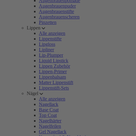
Augenbrauenpomade
Augenbrauenpuder
Augenbrauenstifte
Augenbrauenscheren
Pinzetten
Lippen
Alle anzeigen
Lippenstifte
Lipgloss
Lipliner
Lip-Plumper
Liquid Lipstick
Lippen Zubehör
Lippen-Primer
Lippenbalsam
Matter Lippenstift
Lippenstift-Sets
Nägel
Alle anzeigen
Nagellack
Base Coat
Top Coat
Nagelhärter
Nagelfeilen
Gel Nagellack