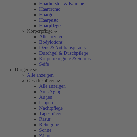
Haarbürsten & Kämme
Haarcreme
Haargel
Haarpaste
Haarpflege
Körperpflege
Alle anzeigen
Bodylotions
Deos & Antitranspirants
Duschgel & Duschpflege
Körperreinigung & Scrubs
Seife
Drogerie
Alle anzeigen
Gesichtspflege
Alle anzeigen
Anti-Aging
Augen
Lippen
Nachtpflege
Tagespflege
Rasur
Reinigung
Sonne
Zähne