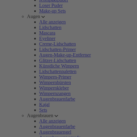
Loser Puder
Make-up Sets
Augen
Alle anzeigen
Lidschatten
Mascara
Eyeliner
Creme-Lidschatten
Lidschatten-Primer
Augen-Make-up-Entferner
Glitzer-Lidschatten
Künstliche Wimpern
Lidschattenpaletten
Wimpern-Primer
Wimpernbürsten
Wimpernkleber
Wimpernzangen
Augenbrauenfarbe
Kajal
Sets
Augenbrauen
Alle anzeigen
Augenbrauenfarbe
Augenbrauengel