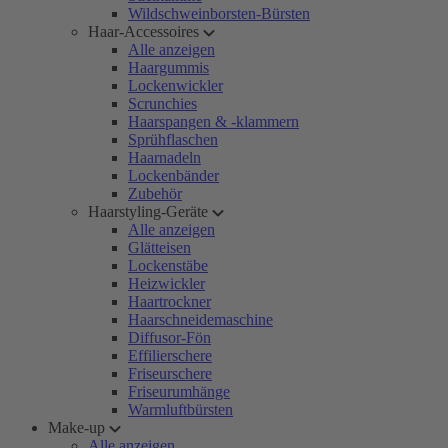
Wildschweinborsten-Bürsten
Haar-Accessoires
Alle anzeigen
Haargummis
Lockenwickler
Scrunchies
Haarspangen & -klammern
Sprühflaschen
Haarnadeln
Lockenbänder
Zubehör
Haarstyling-Geräte
Alle anzeigen
Glätteisen
Lockenstäbe
Heizwickler
Haartrockner
Haarschneidemaschine
Diffusor-Fön
Effilierschere
Friseurschere
Friseurumhänge
Warmluftbürsten
Make-up
Alle anzeigen