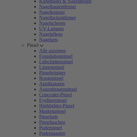
Kunstnägel & Nageldesign
Nagelhautentferner
Nagelknipser
Nagellackentferner
Nagelscheren
UV-Lampen
Nagelpflege
Nagelsets
Pinsel
Alle anzeigen
Foundationpinsel
Lidschattenpinsel
Lippenpinsel
Pinselreiniger
Rougepinsel
Applikatoren
Augenbrauenpinsel
Concealer-Pinsel
Eyelinerpinsel
Highlighter-Pinsel
Maskenpinsel
Pinselsets
Pinseltaschen
Puderpinsel
Puderquasten