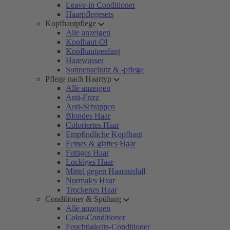
Leave-in Conditioner
Haarpflegesets
Kopfhautpflege
Alle anzeigen
Kopfhaut-Öl
Kopfhautpeeling
Haarwasser
Sonnenschutz & -pflege
Pflege nach Haartyp
Alle anzeigen
Anti-Frizz
Anti-Schuppen
Blondes Haar
Coloriertes Haar
Empfindliche Kopfhaut
Feines & glattes Haar
Fettiges Haar
Lockiges Haar
Mittel gegen Haarausfall
Normales Haar
Trockenes Haar
Conditioner & Spülung
Alle anzeigen
Color-Conditioner
Feuchtigkeits-Conditioner