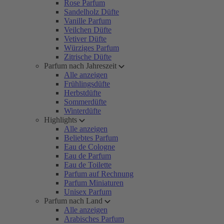
Rose Parfum
Sandelholz Düfte
Vanille Parfum
Veilchen Düfte
Vetiver Düfte
Würziges Parfum
Zitrische Düfte
Parfum nach Jahreszeit
Alle anzeigen
Frühlingsdüfte
Herbstdüfte
Sommerdüfte
Winterdüfte
Highlights
Alle anzeigen
Beliebtes Parfum
Eau de Cologne
Eau de Parfum
Eau de Toilette
Parfum auf Rechnung
Parfum Miniaturen
Unisex Parfum
Parfum nach Land
Alle anzeigen
Arabisches Parfum