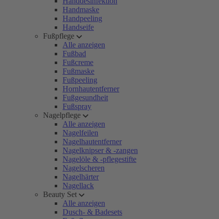
Handdesinfektion
Handmaske
Handpeeling
Handseife
Fußpflege
Alle anzeigen
Fußbad
Fußcreme
Fußmaske
Fußpeeling
Hornhautentferner
Fußgesundheit
Fußspray
Nagelpflege
Alle anzeigen
Nagelfeilen
Nagelhautentferner
Nagelknipser & -zangen
Nagelöle & -pflegestifte
Nagelscheren
Nagelhärter
Nagellack
Beauty Set
Alle anzeigen
Dusch- & Badesets