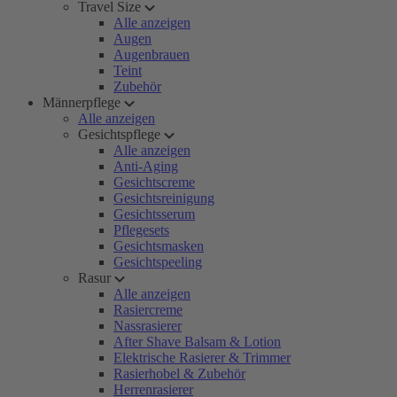
Travel Size
Alle anzeigen
Augen
Augenbrauen
Teint
Zubehör
Männerpflege
Alle anzeigen
Gesichtspflege
Alle anzeigen
Anti-Aging
Gesichtscreme
Gesichtsreinigung
Gesichtsserum
Pflegesets
Gesichtsmasken
Gesichtspeeling
Rasur
Alle anzeigen
Rasiercreme
Nassrasierer
After Shave Balsam & Lotion
Elektrische Rasierer & Trimmer
Rasierhobel & Zubehör
Herrenrasierer