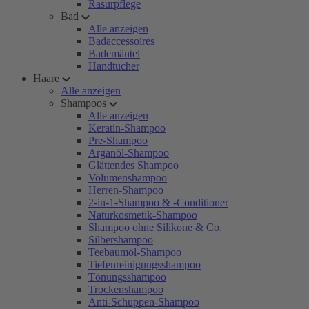
Rasurpflege
Bad
Alle anzeigen
Badaccessoires
Bademäntel
Handtücher
Haare
Alle anzeigen
Shampoos
Alle anzeigen
Keratin-Shampoo
Pre-Shampoo
Arganöl-Shampoo
Glättendes Shampoo
Volumenshampoo
Herren-Shampoo
2-in-1-Shampoo & -Conditioner
Naturkosmetik-Shampoo
Shampoo ohne Silikone & Co.
Silbershampoo
Teebaumöl-Shampoo
Tiefenreinigungsshampoo
Tönungsshampoo
Trockenshampoo
Anti-Schuppen-Shampoo