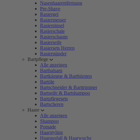
Nasenhaarentfernung
Pre-Shave
Rasiergel
Rasiermesser
Rasierpinsel
Rasierschale
Rasierschaum
Rasierseife
Rasiersets Herren
Rasierständer
Bartpflege
Alle anzeigen
Bartbalsam
Bartkämme & Bartbürsten
Bartöle
Bartschneider & Barttrimmer
Bartseife & Bartshampoo
Bartpflegesets
Bartscheren
Haare
Alle anzeigen
Shampoo
Pomade
Haarstyling
Haarausfall & Haarwuchs