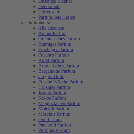
Duschgel Männer
Deodorants
Herrenseife
Parfum Sets Herren
Duftnoten
Alle anzeigen
Amber Parfum
Orientalisches Parfum
Blumiges Parfum
Fruchtiges Parfum
Frisches Parfum
Apfel Parfum
Aromatisches Parfum
Bergamotte Parfum
Chypre Düfte
Frische Wäsche Parfum
Holziges Parfum
Jasmin Parfum
Kokos Parfum
Maiglöckchen Parfum
Molekül Parfum
Moschus Parfum
Oud Parfum
Patchouli Parfum
Pudriges Parfum