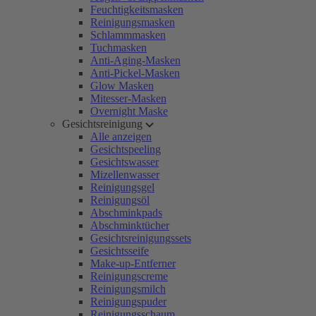
Feuchtigkeitsmasken
Reinigungsmasken
Schlammmasken
Tuchmasken
Anti-Aging-Masken
Anti-Pickel-Masken
Glow Masken
Mitesser-Masken
Overnight Maske
Gesichtsreinigung
Alle anzeigen
Gesichtspeeling
Gesichtswasser
Mizellenwasser
Reinigungsgel
Reinigungsöl
Abschminkpads
Abschminktücher
Gesichtsreinigungssets
Gesichtsseife
Make-up-Entferner
Reinigungscreme
Reinigungsmilch
Reinigungspuder
Reinigungsschaum