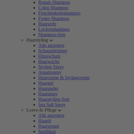
Repair-Shampoo
Color-Shampoo
Feuchtigkeitsshampoo
Festes Shampoo
Haarseife
Lockenshampoo
Shampoo-Sets
Haarstyling
Alle anzeigen
Schaumfestiger
Hitzeschutz
Haarwachs
Styling Spray
Ansatzspray
Haarcreme & Stylingcreme
Haargel
Haarpuder
Haarspray
Haarstyling-Sets
Sea Salt Spray
Leave-In Pflege
Alle anzeigen
Haaröl
Haarserum
Sprühkur