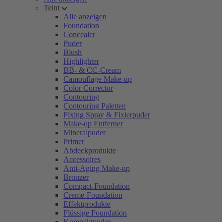
Teint
Alle anzeigen
Foundation
Concealer
Puder
Blush
Highlighter
BB- & CC-Cream
Camouflage Make-up
Color Corrector
Contouring
Contouring Paletten
Fixing Spray & Fixierpuder
Make-up Entferner
Mineralpuder
Primer
Abdeckprodukte
Accessoires
Anti-Aging Make-up
Bronzer
Compact-Foundation
Creme-Foundation
Effektprodukte
Flüssige Foundation
Kompaktpuder