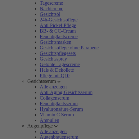
Tagescreme
Nachtcreme
Gesichtsöl
24h-Gesichtspflege
Anti-Pickel-Pflege
BB- & CC-Cream
Feuchtigkeitscreme
Gesichtsmasken
Gesichtspflege ohne Parabene
Gesichtspflegesets
Gesichtsspray
Getönte Tagescreme
Hals & Dekolleté
Pflege mit Q10
Gesichtsserum
Alle anzeigen
Anti-Aging-Gesichtsserum
Collagenserum
Feuchtigkeitsserum
Hyaluronsäure-Serum
Vitamin C Serum
Ampullen
Augenpflege
Alle anzeigen
Augenbrauenserum