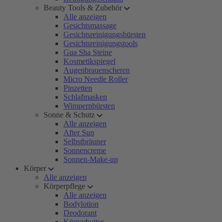
Beauty Tools & Zubehör
Alle anzeigen
Gesichtsmassage
Gesichtsreinigungsbürsten
Gesichtsreinigungstools
Gua Sha Steine
Kosmetikspiegel
Augenbrauenscheren
Micro Needle Roller
Pinzetten
Schlafmasken
Wimpernbürsten
Sonne & Schutz
Alle anzeigen
After Sun
Selbstbräuner
Sonnencreme
Sonnen-Make-up
Körper
Alle anzeigen
Körperpflege
Alle anzeigen
Bodylotion
Deodorant
Körperbutter