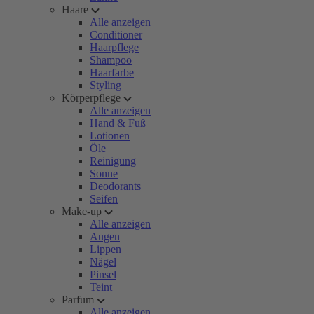
Haare
Alle anzeigen
Conditioner
Haarpflege
Shampoo
Haarfarbe
Styling
Körperpflege
Alle anzeigen
Hand & Fuß
Lotionen
Öle
Reinigung
Sonne
Deodorants
Seifen
Make-up
Alle anzeigen
Augen
Lippen
Nägel
Pinsel
Teint
Parfum
Alle anzeigen