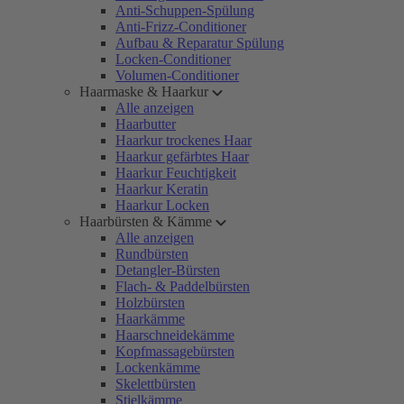
Anti-Schuppen-Spülung
Anti-Frizz-Conditioner
Aufbau & Reparatur Spülung
Locken-Conditioner
Volumen-Conditioner
Haarmaske & Haarkur
Alle anzeigen
Haarbutter
Haarkur trockenes Haar
Haarkur gefärbtes Haar
Haarkur Feuchtigkeit
Haarkur Keratin
Haarkur Locken
Haarbürsten & Kämme
Alle anzeigen
Rundbürsten
Detangler-Bürsten
Flach- & Paddelbürsten
Holzbürsten
Haarkämme
Haarschneidekämme
Kopfmassagebürsten
Lockenkämme
Skelettbürsten
Stielkämme