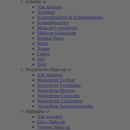
Zubehör
Alle anzeigen
Anspitzer
Kosmetikspiegel & Schminkspiegel
Kosmetiktaschen
Make-up Leerpaletten
Make-up Schwämme
Blotting Paper
Nägel
Augen
Lippen
Sets
Teint
Wasserfestes Make-up
Alle anzeigen
Wasserfeste Eyeliner
Wasserfeste Foundation
Wasserfeste Mascara
Wasserfester Concealer
Wasserfester Lidschatten
Wasserfeste Augenbrauenstifte
Highlights
Alle anzeigen
Glow Make-up
Veganes Make-up