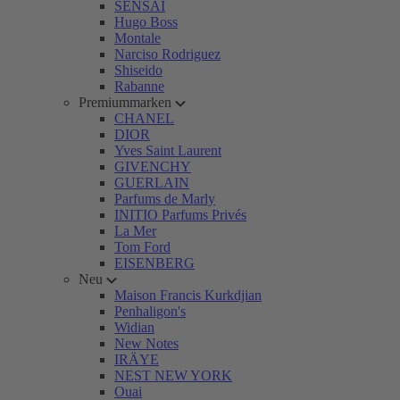
SENSAI
Hugo Boss
Montale
Narciso Rodriguez
Shiseido
Rabanne
Premiummarken
CHANEL
DIOR
Yves Saint Laurent
GIVENCHY
GUERLAIN
Parfums de Marly
INITIO Parfums Privés
La Mer
Tom Ford
EISENBERG
Neu
Maison Francis Kurkdjian
Penhaligon's
Widian
New Notes
IRÄYE
NEST NEW YORK
Ouai