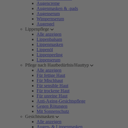
Augencreme
Augenmasken & -pads
Augenserum
Wimpernserum
Augengel
Lippenpflege
Alle anzeigen
Lippenbalsam
Lippenmasken
Lippenöl
Lippenpeeling
Lippenserum
Pflege nach Hautbedürfnis/Hauttyp
Alle anzeigen
Für fettige Haut
Für Mischhaut
Für sensible Haut
Für trockene Haut
Für unreine Haut
Anti-Aging-Gesichtspflege
Gegen Rötungen
Mit Sonnenschutz
Gesichtsmasken
Alle anzeigen
Augen- & Lippenmasken