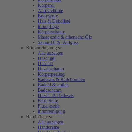
Körperöl
Anti-Cellulite
Bodyspray
Hals & Dekolleté
Intimpflege
Körperschaum
Massageöle & ätherische Öle
Sauna-Öl & -Aufguss
Körperreinigung
Alle anzeigen
Duschgel
Duschöl
Duschschaum
Körperpeeling
Badesalz & Badebomben
Badeöl & -milch
Badeschaum
Dusch- & Badesets
Feste Seife
Flüssigseife
Intimreinigung
Handpflege
Alle anzeigen
Handcreme