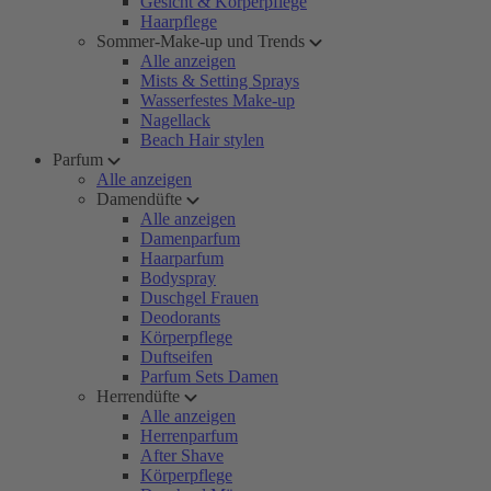
Gesicht & Körperpflege
Haarpflege
Sommer-Make-up und Trends
Alle anzeigen
Mists & Setting Sprays
Wasserfestes Make-up
Nagellack
Beach Hair stylen
Parfum
Alle anzeigen
Damendüfte
Alle anzeigen
Damenparfum
Haarparfum
Bodyspray
Duschgel Frauen
Deodorants
Körperpflege
Duftseifen
Parfum Sets Damen
Herrendüfte
Alle anzeigen
Herrenparfum
After Shave
Körperpflege