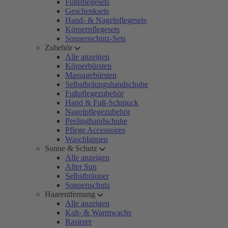
Fußpflegesets
Geschenksets
Hand- & Nagelpflegesets
Körperpflegesets
Sonnenschutz-Sets
Zubehör
Alle anzeigen
Körperbürsten
Massagebürsten
Selbstbräungshandschuhe
Fußpflegezubehör
Hand & Fuß-Schmuck
Nagelpflegezubehör
Peelinghandschuhe
Pflege Accessoires
Waschlappen
Sonne & Schutz
Alle anzeigen
After Sun
Selbstbräuner
Sonnenschutz
Haarentfernung
Alle anzeigen
Kalt- & Warmwachs
Rasierer