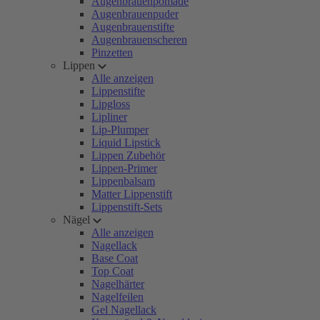
Augenbrauenpomade
Augenbrauenpuder
Augenbrauenstifte
Augenbrauenscheren
Pinzetten
Lippen
Alle anzeigen
Lippenstifte
Lipgloss
Lipliner
Lip-Plumper
Liquid Lipstick
Lippen Zubehör
Lippen-Primer
Lippenbalsam
Matter Lippenstift
Lippenstift-Sets
Nägel
Alle anzeigen
Nagellack
Base Coat
Top Coat
Nagelhärter
Nagelfeilen
Gel Nagellack