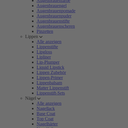
Augenbrauenfarbe
Augenbrauengel
Augenbrauenpomade
Augenbrauenpuder
Augenbrauenstifte
Augenbrauenscheren
Pinzetten
Lippen
Alle anzeigen
Lippenstifte
Lipgloss
Lipliner
Lip-Plumper
Liquid Lipstick
Lippen Zubehör
Lippen-Primer
Lippenbalsam
Matter Lippenstift
Lippenstift-Sets
Nägel
Alle anzeigen
Nagellack
Base Coat
Top Coat
Nagelhärter