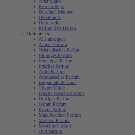
After Shave
Körperpflege
Duschgel Männer
Deodorants
Herrenseife
Parfum Sets Herren
Duftnoten
Alle anzeigen
Amber Parfum
Orientalisches Parfum
Blumiges Parfum
Fruchtiges Parfum
Frisches Parfum
Apfel Parfum
Aromatisches Parfum
Bergamotte Parfum
Chypre Düfte
Frische Wäsche Parfum
Holziges Parfum
Jasmin Parfum
Kokos Parfum
Maiglöckchen Parfum
Molekül Parfum
Moschus Parfum
Oud Parfum