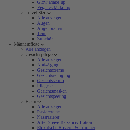
Glow Make-up
Veganes Make-up
Travel Size
Alle anzeigen
Augen
Augenbrauen
Teint
Zubehör
Männerpflege
Alle anzeigen
Gesichtspflege
Alle anzeigen
Anti-Aging
Gesichtscreme
Gesichtsreinigung
Gesichtsserum
Pflegesets
Gesichtsmasken
Gesichtspeeling
Rasur
Alle anzeigen
Rasiercreme
Nassrasierer
After Shave Balsam & Lotion
Elektrische Rasierer & Trimmer