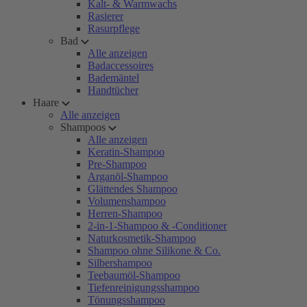
Kalt- & Warmwachs
Rasierer
Rasurpflege
Bad
Alle anzeigen
Badaccessoires
Bademäntel
Handtücher
Haare
Alle anzeigen
Shampoos
Alle anzeigen
Keratin-Shampoo
Pre-Shampoo
Arganöl-Shampoo
Glättendes Shampoo
Volumenshampoo
Herren-Shampoo
2-in-1-Shampoo & -Conditioner
Naturkosmetik-Shampoo
Shampoo ohne Silikone & Co.
Silbershampoo
Teebaumöl-Shampoo
Tiefenreinigungsshampoo
Tönungsshampoo