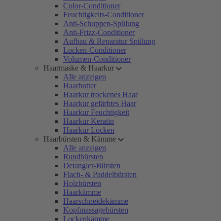
Color-Conditioner
Feuchtigkeits-Conditioner
Anti-Schuppen-Spülung
Anti-Frizz-Conditioner
Aufbau & Reparatur Spülung
Locken-Conditioner
Volumen-Conditioner
Haarmaske & Haarkur
Alle anzeigen
Haarbutter
Haarkur trockenes Haar
Haarkur gefärbtes Haar
Haarkur Feuchtigkeit
Haarkur Keratin
Haarkur Locken
Haarbürsten & Kämme
Alle anzeigen
Rundbürsten
Detangler-Bürsten
Flach- & Paddelbürsten
Holzbürsten
Haarkämme
Haarschneidekämme
Kopfmassagebürsten
Lockenkämme