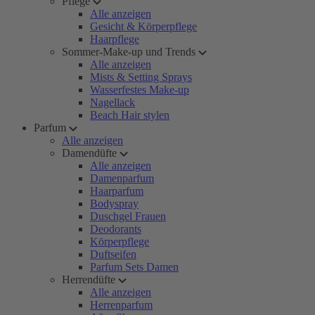
Pflege
Alle anzeigen
Gesicht & Körperpflege
Haarpflege
Sommer-Make-up und Trends
Alle anzeigen
Mists & Setting Sprays
Wasserfestes Make-up
Nagellack
Beach Hair stylen
Parfum
Alle anzeigen
Damendüfte
Alle anzeigen
Damenparfum
Haarparfum
Bodyspray
Duschgel Frauen
Deodorants
Körperpflege
Duftseifen
Parfum Sets Damen
Herrendüfte
Alle anzeigen
Herrenparfum