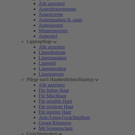
Alle anzeigen
Augenbrauenserum
Augencreme
Augenmasken & -pads
Augenserum
Wimpernserum
Augengel
Lippenpflege
Alle anzeigen
Lippenbalsam
Lippenmasken
Lippenöl
Lippenpeeling
Lippenserum
Pflege nach Hautbedürfnis/Hauttyp
Alle anzeigen
Für fettige Haut
Für Mischhaut
Für sensible Haut
Für trockene Haut
Für unreine Haut
Anti-Aging-Gesichtspflege
Gegen Rötungen
Mit Sonnenschutz
Gesichtsmasken