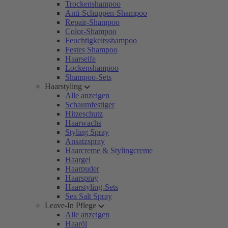
Trockenshampoo
Anti-Schuppen-Shampoo
Repair-Shampoo
Color-Shampoo
Feuchtigkeitsshampoo
Festes Shampoo
Haarseife
Lockenshampoo
Shampoo-Sets
Haarstyling
Alle anzeigen
Schaumfestiger
Hitzeschutz
Haarwachs
Styling Spray
Ansatzspray
Haarcreme & Stylingcreme
Haargel
Haarpuder
Haarspray
Haarstyling-Sets
Sea Salt Spray
Leave-In Pflege
Alle anzeigen
Haaröl