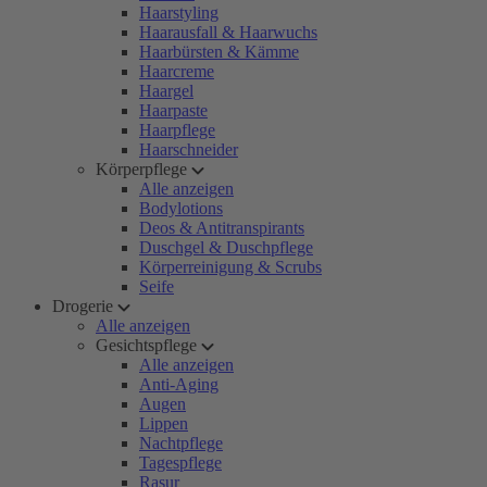
Haarstyling
Haarausfall & Haarwuchs
Haarbürsten & Kämme
Haarcreme
Haargel
Haarpaste
Haarpflege
Haarschneider
Körperpflege
Alle anzeigen
Bodylotions
Deos & Antitranspirants
Duschgel & Duschpflege
Körperreinigung & Scrubs
Seife
Drogerie
Alle anzeigen
Gesichtspflege
Alle anzeigen
Anti-Aging
Augen
Lippen
Nachtpflege
Tagespflege
Rasur