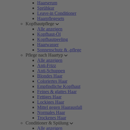
Haarserum
Sprühkur
Leave-in Conditioner
Haarpflegesets
Kopfhautpflege
Alle anzeigen
Kopfhaut-Öl
Kopfhautpeeling
Haarwasser
Sonnenschutz & -pflege
Pflege nach Haartyp
Alle anzeigen
Anti-Frizz
Anti-Schuppen
Blondes Haar
Coloriertes Haar
Empfindliche Kopfhaut
Feines & glattes Haar
Fettiges Haar
Lockiges Haar
Mittel gegen Haarausfall
Normales Haar
Trockenes Haar
Conditioner & Spülung
Alle anzeigen