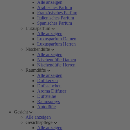
Alle anzeigen
Arabisches Parfum
Französisches Parfum
Italienisches Parfum
Spanisches Parfum
Luxusparfum
Alle anzeigen
Luxusparfum Damen
Luxusparfum Herren
Nischendüfte
Alle anzeigen
Nischendüfte Damen
Nischendüfte Herren
Raumdüfte
Alle anzeigen
Duftkerzen
Duftstäbchen
Aroma Diffuser
Duftsteine
Raumsprays
Autodüfte
Gesicht
Alle anzeigen
Gesichtspflege
Alle anzeigen