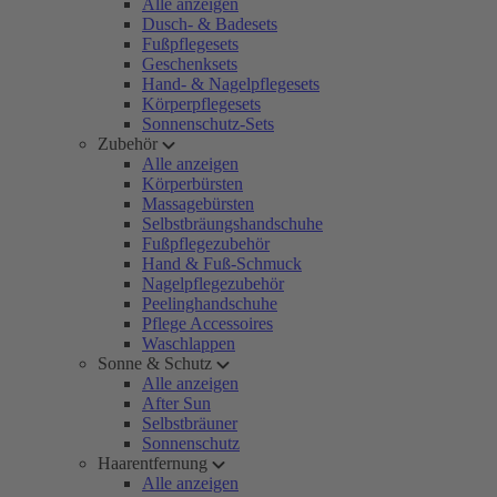
Alle anzeigen
Dusch- & Badesets
Fußpflegesets
Geschenksets
Hand- & Nagelpflegesets
Körperpflegesets
Sonnenschutz-Sets
Zubehör
Alle anzeigen
Körperbürsten
Massagebürsten
Selbstbräungshandschuhe
Fußpflegezubehör
Hand & Fuß-Schmuck
Nagelpflegezubehör
Peelinghandschuhe
Pflege Accessoires
Waschlappen
Sonne & Schutz
Alle anzeigen
After Sun
Selbstbräuner
Sonnenschutz
Haarentfernung
Alle anzeigen