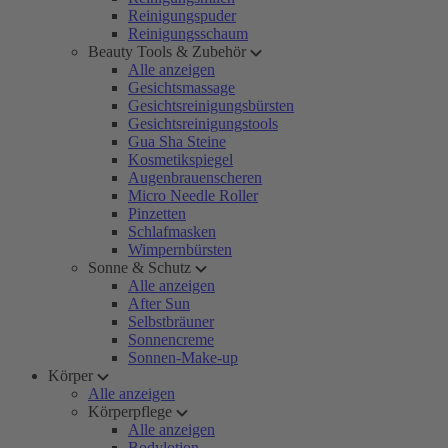
Reinigungspuder
Reinigungsschaum
Beauty Tools & Zubehör
Alle anzeigen
Gesichtsmassage
Gesichtsreinigungsbürsten
Gesichtsreinigungstools
Gua Sha Steine
Kosmetikspiegel
Augenbrauenscheren
Micro Needle Roller
Pinzetten
Schlafmasken
Wimpernbürsten
Sonne & Schutz
Alle anzeigen
After Sun
Selbstbräuner
Sonnencreme
Sonnen-Make-up
Körper
Alle anzeigen
Körperpflege
Alle anzeigen
Bodylotion