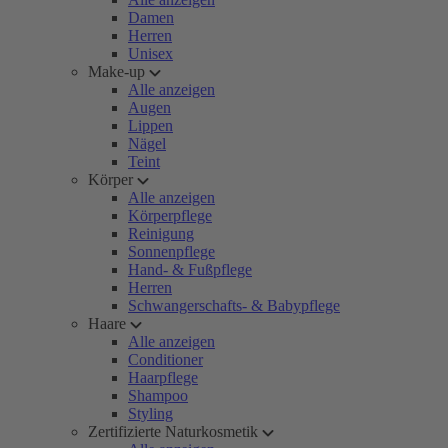
Damen
Herren
Unisex
Make-up
Alle anzeigen
Augen
Lippen
Nägel
Teint
Körper
Alle anzeigen
Körperpflege
Reinigung
Sonnenpflege
Hand- & Fußpflege
Herren
Schwangerschafts- & Babypflege
Haare
Alle anzeigen
Conditioner
Haarpflege
Shampoo
Styling
Zertifizierte Naturkosmetik