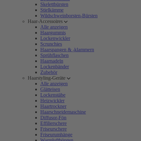
Skelettbürsten
Stielkämme
Wildschweinborsten-Bürsten
Haar-Accessoires
Alle anzeigen
Haargummis
Lockenwickler
Scrunchies
Haarspangen & -klammern
Sprühflaschen
Haarnadeln
Lockenbänder
Zubehör
Haarstyling-Geräte
Alle anzeigen
Glätteisen
Lockenstäbe
Heizwickler
Haartrockner
Haarschneidemaschine
Diffusor-Fön
Effilierschere
Friseurschere
Friseurumhänge
Warmluftbürsten