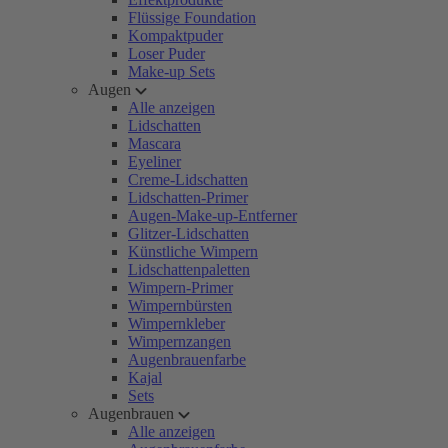
Flüssige Foundation
Kompaktpuder
Loser Puder
Make-up Sets
Augen
Alle anzeigen
Lidschatten
Mascara
Eyeliner
Creme-Lidschatten
Lidschatten-Primer
Augen-Make-up-Entferner
Glitzer-Lidschatten
Künstliche Wimpern
Lidschattenpaletten
Wimpern-Primer
Wimpernbürsten
Wimpernkleber
Wimpernzangen
Augenbrauenfarbe
Kajal
Sets
Augenbrauen
Alle anzeigen