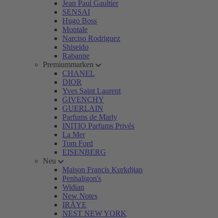
Jean Paul Gaultier
SENSAI
Hugo Boss
Montale
Narciso Rodriguez
Shiseido
Rabanne
Premiummarken
CHANEL
DIOR
Yves Saint Laurent
GIVENCHY
GUERLAIN
Parfums de Marly
INITIO Parfums Privés
La Mer
Tom Ford
EISENBERG
Neu
Maison Francis Kurkdjian
Penhaligon's
Widian
New Notes
IRÄYE
NEST NEW YORK