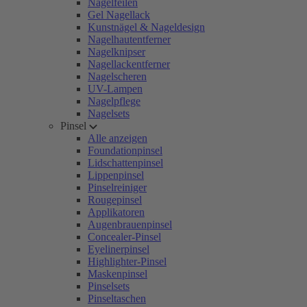
Nagelfeilen
Gel Nagellack
Kunstnägel & Nageldesign
Nagelhautentferner
Nagelknipser
Nagellackentferner
Nagelscheren
UV-Lampen
Nagelpflege
Nagelsets
Pinsel
Alle anzeigen
Foundationpinsel
Lidschattenpinsel
Lippenpinsel
Pinselreiniger
Rougepinsel
Applikatoren
Augenbrauenpinsel
Concealer-Pinsel
Eyelinerpinsel
Highlighter-Pinsel
Maskenpinsel
Pinselsets
Pinseltaschen