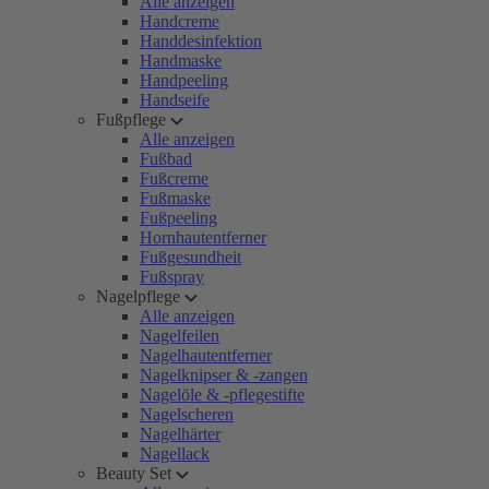
Alle anzeigen
Handcreme
Handdesinfektion
Handmaske
Handpeeling
Handseife
Fußpflege
Alle anzeigen
Fußbad
Fußcreme
Fußmaske
Fußpeeling
Hornhautentferner
Fußgesundheit
Fußspray
Nagelpflege
Alle anzeigen
Nagelfeilen
Nagelhautentferner
Nagelknipser & -zangen
Nagelöle & -pflegestifte
Nagelscheren
Nagelhärter
Nagellack
Beauty Set