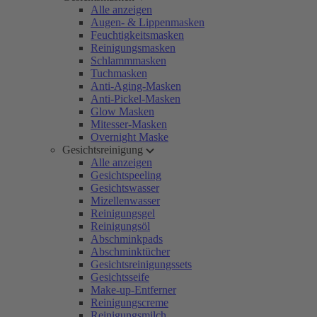
Alle anzeigen
Augen- & Lippenmasken
Feuchtigkeitsmasken
Reinigungsmasken
Schlammmasken
Tuchmasken
Anti-Aging-Masken
Anti-Pickel-Masken
Glow Masken
Mitesser-Masken
Overnight Maske
Gesichtsreinigung
Alle anzeigen
Gesichtspeeling
Gesichtswasser
Mizellenwasser
Reinigungsgel
Reinigungsöl
Abschminkpads
Abschminktücher
Gesichtsreinigungssets
Gesichtsseife
Make-up-Entferner
Reinigungscreme
Reinigungsmilch