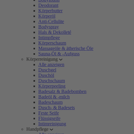
Deodorant
Körperbutter
Körperöl
Anti-Cellulite
Bodyspray
Hals & Dekolleté
Intimpflege
Körperschaum
Massageöle & ätherische Öle
Sauna-Öl & -Aufguss
Körperreinigung
Alle anzeigen
Duschgel
Duschöl
Duschschaum
Körperpeeling
Badesalz & Badebomben
Badeöl & -milch
Badeschaum
Dusch- & Badesets
Feste Seife
Flüssigseife
Intimreinigung
Handpflege