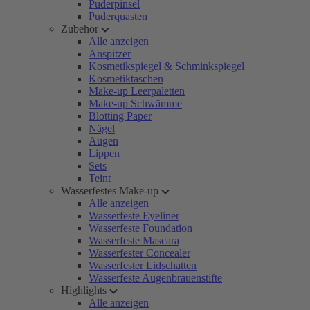
Puderpinsel
Puderquasten
Zubehör
Alle anzeigen
Anspitzer
Kosmetikspiegel & Schminkspiegel
Kosmetiktaschen
Make-up Leerpaletten
Make-up Schwämme
Blotting Paper
Nägel
Augen
Lippen
Sets
Teint
Wasserfestes Make-up
Alle anzeigen
Wasserfeste Eyeliner
Wasserfeste Foundation
Wasserfeste Mascara
Wasserfester Concealer
Wasserfester Lidschatten
Wasserfeste Augenbrauenstifte
Highlights
Alle anzeigen