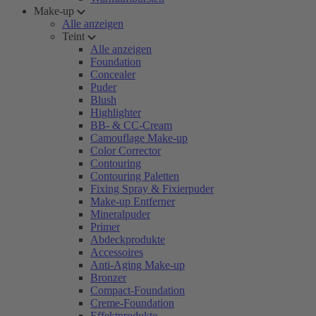
Make-up
Alle anzeigen
Teint
Alle anzeigen
Foundation
Concealer
Puder
Blush
Highlighter
BB- & CC-Cream
Camouflage Make-up
Color Corrector
Contouring
Contouring Paletten
Fixing Spray & Fixierpuder
Make-up Entferner
Mineralpuder
Primer
Abdeckprodukte
Accessoires
Anti-Aging Make-up
Bronzer
Compact-Foundation
Creme-Foundation
Effektprodukte