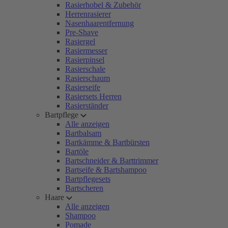
Rasierhobel & Zubehör
Herrenrasierer
Nasenhaarentfernung
Pre-Shave
Rasiergel
Rasiermesser
Rasierpinsel
Rasierschale
Rasierschaum
Rasierseife
Rasiersets Herren
Rasierständer
Bartpflege
Alle anzeigen
Bartbalsam
Bartkämme & Bartbürsten
Bartöle
Bartschneider & Barttrimmer
Bartseife & Bartshampoo
Bartpflegesets
Bartscheren
Haare
Alle anzeigen
Shampoo
Pomade