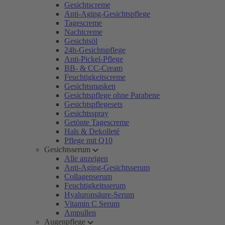
Gesichtscreme
Anti-Aging-Gesichtspflege
Tagescreme
Nachtcreme
Gesichtsöl
24h-Gesichtspflege
Anti-Pickel-Pflege
BB- & CC-Cream
Feuchtigkeitscreme
Gesichtsmasken
Gesichtspflege ohne Parabene
Gesichtspflegesets
Gesichtsspray
Getönte Tagescreme
Hals & Dekolleté
Pflege mit Q10
Gesichtsserum
Alle anzeigen
Anti-Aging-Gesichtsserum
Collagenserum
Feuchtigkeitsserum
Hyaluronsäure-Serum
Vitamin C Serum
Ampullen
Augenpflege