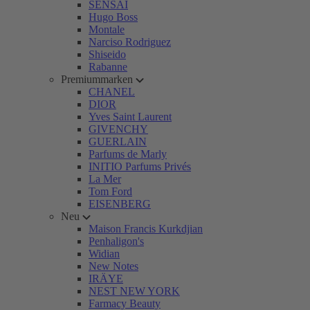
SENSAI
Hugo Boss
Montale
Narciso Rodriguez
Shiseido
Rabanne
Premiummarken
CHANEL
DIOR
Yves Saint Laurent
GIVENCHY
GUERLAIN
Parfums de Marly
INITIO Parfums Privés
La Mer
Tom Ford
EISENBERG
Neu
Maison Francis Kurkdjian
Penhaligon's
Widian
New Notes
IRÄYE
NEST NEW YORK
Farmacy Beauty