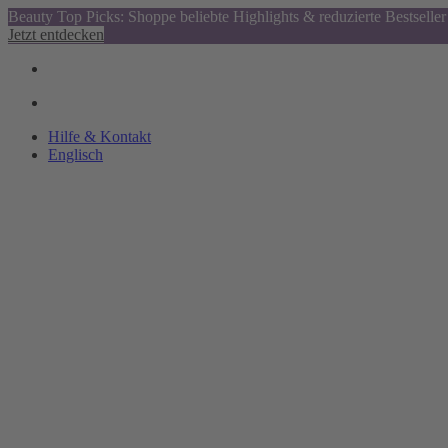
Beauty Top Picks: Shoppe beliebte Highlights & reduzierte Bestseller
Jetzt entdecken
Hilfe & Kontakt
Englisch