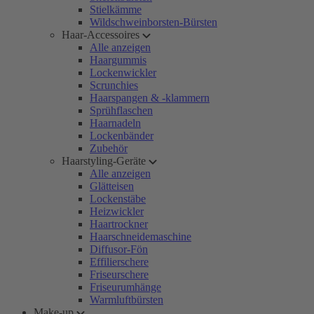
Stielkämme
Wildschweinborsten-Bürsten
Haar-Accessoires
Alle anzeigen
Haargummis
Lockenwickler
Scrunchies
Haarspangen & -klammern
Sprühflaschen
Haarnadeln
Lockenbänder
Zubehör
Haarstyling-Geräte
Alle anzeigen
Glätteisen
Lockenstäbe
Heizwickler
Haartrockner
Haarschneidemaschine
Diffusor-Fön
Effilierschere
Friseurschere
Friseurumhänge
Warmluftbürsten
Make-up