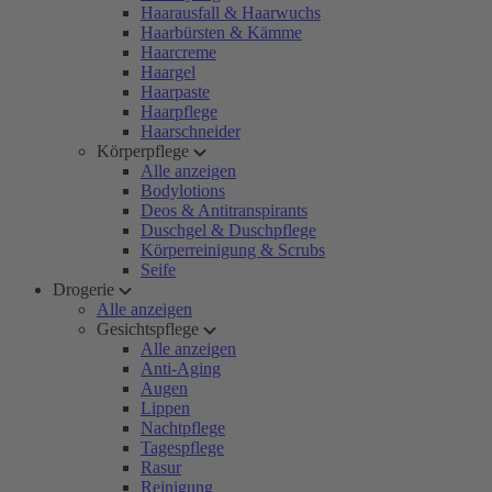
Haarausfall & Haarwuchs
Haarbürsten & Kämme
Haarcreme
Haargel
Haarpaste
Haarpflege
Haarschneider
Körperpflege
Alle anzeigen
Bodylotions
Deos & Antitranspirants
Duschgel & Duschpflege
Körperreinigung & Scrubs
Seife
Drogerie
Alle anzeigen
Gesichtspflege
Alle anzeigen
Anti-Aging
Augen
Lippen
Nachtpflege
Tagespflege
Rasur
Reinigung