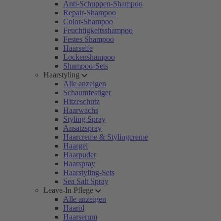
Anti-Schuppen-Shampoo
Repair-Shampoo
Color-Shampoo
Feuchtigkeitsshampoo
Festes Shampoo
Haarseife
Lockenshampoo
Shampoo-Sets
Haarstyling
Alle anzeigen
Schaumfestiger
Hitzeschutz
Haarwachs
Styling Spray
Ansatzspray
Haarcreme & Stylingcreme
Haargel
Haarpuder
Haarspray
Haarstyling-Sets
Sea Salt Spray
Leave-In Pflege
Alle anzeigen
Haaröl
Haarserum