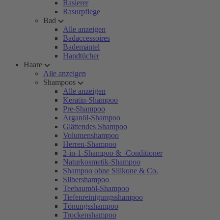
Rasierer
Rasurpflege
Bad
Alle anzeigen
Badaccessoires
Bademäntel
Handtücher
Haare
Alle anzeigen
Shampoos
Alle anzeigen
Keratin-Shampoo
Pre-Shampoo
Arganöl-Shampoo
Glättendes Shampoo
Volumenshampoo
Herren-Shampoo
2-in-1-Shampoo & -Conditioner
Naturkosmetik-Shampoo
Shampoo ohne Silikone & Co.
Silbershampoo
Teebaumöl-Shampoo
Tiefenreinigungsshampoo
Tönungsshampoo
Trockenshampoo