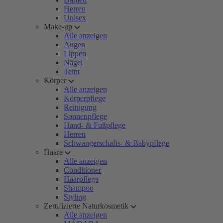
Herren
Unisex
Make-up
Alle anzeigen
Augen
Lippen
Nägel
Teint
Körper
Alle anzeigen
Körperpflege
Reinigung
Sonnenpflege
Hand- & Fußpflege
Herren
Schwangerschafts- & Babypflege
Haare
Alle anzeigen
Conditioner
Haarpflege
Shampoo
Styling
Zertifizierte Naturkosmetik
Alle anzeigen