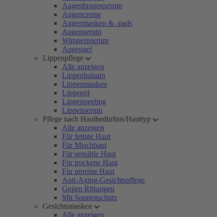
Augenbrauenserum
Augencreme
Augenmasken & -pads
Augenserum
Wimpernserum
Augengel
Lippenpflege
Alle anzeigen
Lippenbalsam
Lippenmasken
Lippenöl
Lippenpeeling
Lippenserum
Pflege nach Hautbedürfnis/Hauttyp
Alle anzeigen
Für fettige Haut
Für Mischhaut
Für sensible Haut
Für trockene Haut
Für unreine Haut
Anti-Aging-Gesichtspflege
Gegen Rötungen
Mit Sonnenschutz
Gesichtsmasken
Alle anzeigen