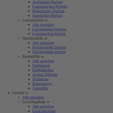
Arabisches Parfum
Französisches Parfum
Italienisches Parfum
Spanisches Parfum
Luxusparfum
Alle anzeigen
Luxusparfum Damen
Luxusparfum Herren
Nischendüfte
Alle anzeigen
Nischendüfte Damen
Nischendüfte Herren
Raumdüfte
Alle anzeigen
Duftkerzen
Duftstäbchen
Aroma Diffuser
Duftsteine
Raumsprays
Autodüfte
Gesicht
Alle anzeigen
Gesichtspflege
Alle anzeigen
Gesichtscreme