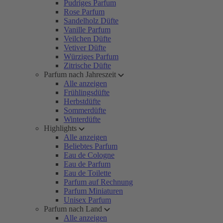
Pudriges Parfum
Rose Parfum
Sandelholz Düfte
Vanille Parfum
Veilchen Düfte
Vetiver Düfte
Würziges Parfum
Zitrische Düfte
Parfum nach Jahreszeit
Alle anzeigen
Frühlingsdüfte
Herbstdüfte
Sommerdüfte
Winterdüfte
Highlights
Alle anzeigen
Beliebtes Parfum
Eau de Cologne
Eau de Parfum
Eau de Toilette
Parfum auf Rechnung
Parfum Miniaturen
Unisex Parfum
Parfum nach Land
Alle anzeigen