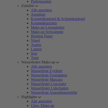
Puderquasten
Zubehör
Alle anzeigen
Anspitzer
Kosmetikspiegel & Schminkspiegel
Kosmetiktaschen
Make-up Leerpaletten
Make-up Schwämme
Blotting Paper
Nägel
Augen
Lippen
Sets
Teint
Wasserfestes Make-up
Alle anzeigen
Wasserfeste Eyeliner
Wasserfeste Foundation
Wasserfeste Mascara
Wasserfester Concealer
Wasserfester Lidschatten
Wasserfeste Augenbrauenstifte
Highlights
Alle anzeigen
Glow Make-up