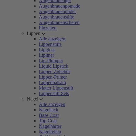
Augenbrauengel
Augenbrauenpomade
Augenbrauenpuder
Augenbrauenstifte
Augenbrauenscheren
Pinzetten
Lippen
Alle anzeigen
Lippenstifte
Lipgloss
Lipliner
Lip-Plumper
Liquid Lipstick
Lippen Zubehör
Lippen-Primer
Lippenbalsam
Matter Lippenstift
Lippenstift-Sets
Nägel
Alle anzeigen
Nagellack
Base Coat
Top Coat
Nagelhärter
Nagelfeilen