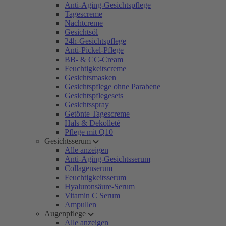
Anti-Aging-Gesichtspflege
Tagescreme
Nachtcreme
Gesichtsöl
24h-Gesichtspflege
Anti-Pickel-Pflege
BB- & CC-Cream
Feuchtigkeitscreme
Gesichtsmasken
Gesichtspflege ohne Parabene
Gesichtspflegesets
Gesichtsspray
Getönte Tagescreme
Hals & Dekolleté
Pflege mit Q10
Gesichtsserum
Alle anzeigen
Anti-Aging-Gesichtsserum
Collagenserum
Feuchtigkeitsserum
Hyaluronsäure-Serum
Vitamin C Serum
Ampullen
Augenpflege
Alle anzeigen