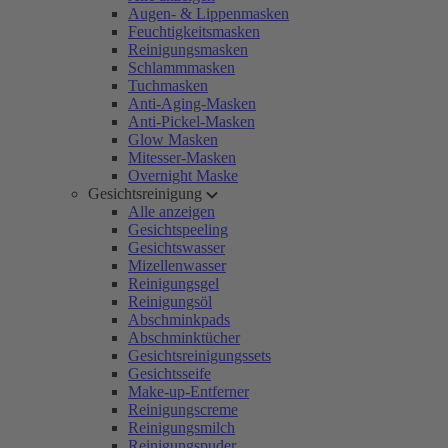
Augen- & Lippenmasken
Feuchtigkeitsmasken
Reinigungsmasken
Schlammmasken
Tuchmasken
Anti-Aging-Masken
Anti-Pickel-Masken
Glow Masken
Mitesser-Masken
Overnight Maske
Gesichtsreinigung
Alle anzeigen
Gesichtspeeling
Gesichtswasser
Mizellenwasser
Reinigungsgel
Reinigungsöl
Abschminkpads
Abschminktücher
Gesichtsreinigungssets
Gesichtsseife
Make-up-Entferner
Reinigungscreme
Reinigungsmilch
Reinigungspuder