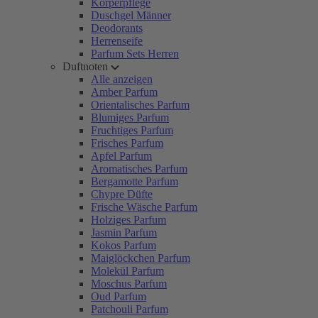
Körperpflege
Duschgel Männer
Deodorants
Herrenseife
Parfum Sets Herren
Duftnoten
Alle anzeigen
Amber Parfum
Orientalisches Parfum
Blumiges Parfum
Fruchtiges Parfum
Frisches Parfum
Apfel Parfum
Aromatisches Parfum
Bergamotte Parfum
Chypre Düfte
Frische Wäsche Parfum
Holziges Parfum
Jasmin Parfum
Kokos Parfum
Maiglöckchen Parfum
Molekül Parfum
Moschus Parfum
Oud Parfum
Patchouli Parfum