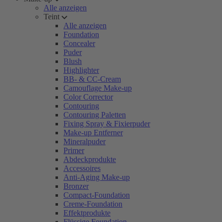
Alle anzeigen
Teint
Alle anzeigen
Foundation
Concealer
Puder
Blush
Highlighter
BB- & CC-Cream
Camouflage Make-up
Color Corrector
Contouring
Contouring Paletten
Fixing Spray & Fixierpuder
Make-up Entferner
Mineralpuder
Primer
Abdeckprodukte
Accessoires
Anti-Aging Make-up
Bronzer
Compact-Foundation
Creme-Foundation
Effektprodukte
Flüssige Foundation