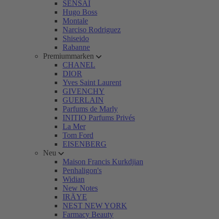
SENSAI
Hugo Boss
Montale
Narciso Rodriguez
Shiseido
Rabanne
Premiummarken
CHANEL
DIOR
Yves Saint Laurent
GIVENCHY
GUERLAIN
Parfums de Marly
INITIO Parfums Privés
La Mer
Tom Ford
EISENBERG
Neu
Maison Francis Kurkdjian
Penhaligon's
Widian
New Notes
IRÄYE
NEST NEW YORK
Farmacy Beauty