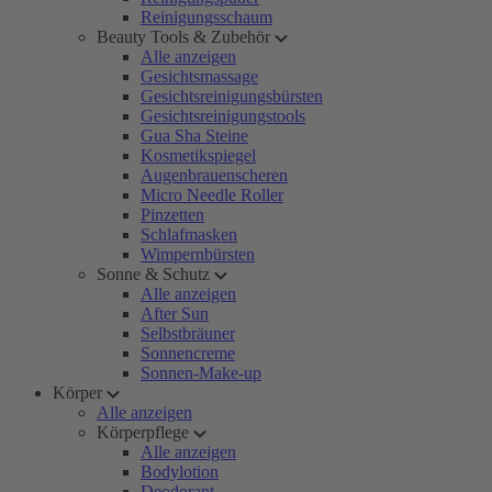
Reinigungsschaum
Beauty Tools & Zubehör
Alle anzeigen
Gesichtsmassage
Gesichtsreinigungsbürsten
Gesichtsreinigungstools
Gua Sha Steine
Kosmetikspiegel
Augenbrauenscheren
Micro Needle Roller
Pinzetten
Schlafmasken
Wimpernbürsten
Sonne & Schutz
Alle anzeigen
After Sun
Selbstbräuner
Sonnencreme
Sonnen-Make-up
Körper
Alle anzeigen
Körperpflege
Alle anzeigen
Bodylotion
Deodorant