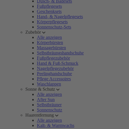
Dusch- & Badesets
Fußpflegesets
Geschenksets
Hand- & Nagelpflegesets
Körperpflegesets
Sonnenschutz-Sets
Zubehör
Alle anzeigen
Körperbürsten
Massagebürsten
Selbstbräungshandschuhe
Fußpflegezubehör
Hand & Fuß-Schmuck
Nagelpflegezubehör
Peelinghandschuhe
Pflege Accessoires
Waschlappen
Sonne & Schutz
Alle anzeigen
After Sun
Selbstbräuner
Sonnenschutz
Haarentfernung
Alle anzeigen
Kalt- & Warmwachs