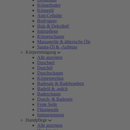
Körperbutter
Körperöl
Anti-Cellulite
Bodyspray
Hals & Dekolleté
Intimpflege
Körperschaum
Massageöle & ätherische Öle
Sauna-Öl & -Aufguss
Körperreinigung
Alle anzeigen
Duschgel
Duschöl
Duschschaum
Körperpeeling
Badesalz & Badebomben
Badeöl & -milch
Badeschaum
Dusch- & Badesets
Feste Seife
Flüssigseife
Intimreinigung
Handpflege
Alle anzeigen