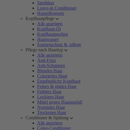
Sprühkur
Leave-in Conditioner
Haarpflegesets
Kopfhautpflege
Alle anzeigen
Kopfhaut-Öl
Kopfhautpeeling
Haarwasser
Sonnenschutz & -pflege
Pflege nach Haartyp
Alle anzeigen
Anti-Frizz
Anti-Schuppen
Blondes Haar
Coloriertes Haar
Empfindliche Kopfhaut
Feines & glattes Haar
Fettiges Haar
Lockiges Haar
Mittel gegen Haarausfall
Normales Haar
Trockenes Haar
Conditioner & Spülung
Alle anzeigen
Color-Conditioner