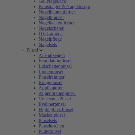
Gel Nagellack
Kunstnägel & Nageldesign
Nagelhautentferner
Nagelknipser
Nagellackentferner
Nagelscheren
UV-Lampen
Nagelpflege
Nagelsets
Pinsel
Alle anzeigen
Foundationpinsel
Lidschattenpinsel
Lippenpinsel
Pinselreiniger
Rougepinsel
Applikatoren
Augenbrauenpinsel
Concealer-Pinsel
Eyelinerpinsel
Highlighter-Pinsel
Maskenpinsel
Pinselsets
Pinseltaschen
Puderpinsel