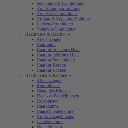
Feuchtigkeits-Conditioner
Anti-Schuppen-Spülung
Anti-Frizz-Conditioner
Aufbau & Reparatur Spülung
Locken-Conditioner
Volumen-Conditioner
Haarmaske & Haarkur
Alle anzeigen
Haarbutter
Haarkur trockenes Haar
Haarkur gefärbtes Haar
Haarkur Feuchtigkeit
Haarkur Keratin
Haarkur Locken
Haarbürsten & Kämme
Alle anzeigen
Rundbürsten
Detangler-Bürsten
Flach- & Paddelbürsten
Holzbürsten
Haarkämme
Haarschneidekämme
Kopfmassagebürsten
Lockenkämme
Skelettbürsten