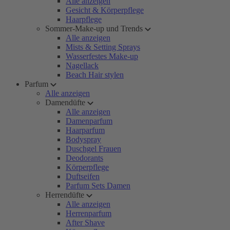
Alle anzeigen
Gesicht & Körperpflege
Haarpflege
Sommer-Make-up und Trends
Alle anzeigen
Mists & Setting Sprays
Wasserfestes Make-up
Nagellack
Beach Hair stylen
Parfum
Alle anzeigen
Damendüfte
Alle anzeigen
Damenparfum
Haarparfum
Bodyspray
Duschgel Frauen
Deodorants
Körperpflege
Duftseifen
Parfum Sets Damen
Herrendüfte
Alle anzeigen
Herrenparfum
After Shave