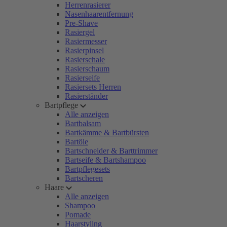
Herrenrasierer
Nasenhaarentfernung
Pre-Shave
Rasiergel
Rasiermesser
Rasierpinsel
Rasierschale
Rasierschaum
Rasierseife
Rasiersets Herren
Rasierständer
Bartpflege
Alle anzeigen
Bartbalsam
Bartkämme & Bartbürsten
Bartöle
Bartschneider & Barttrimmer
Bartseife & Bartshampoo
Bartpflegesets
Bartscheren
Haare
Alle anzeigen
Shampoo
Pomade
Haarstyling