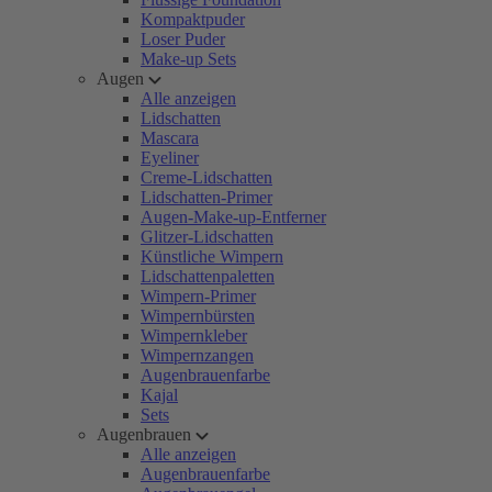
Kompaktpuder
Loser Puder
Make-up Sets
Augen
Alle anzeigen
Lidschatten
Mascara
Eyeliner
Creme-Lidschatten
Lidschatten-Primer
Augen-Make-up-Entferner
Glitzer-Lidschatten
Künstliche Wimpern
Lidschattenpaletten
Wimpern-Primer
Wimpernbürsten
Wimpernkleber
Wimpernzangen
Augenbrauenfarbe
Kajal
Sets
Augenbrauen
Alle anzeigen
Augenbrauenfarbe