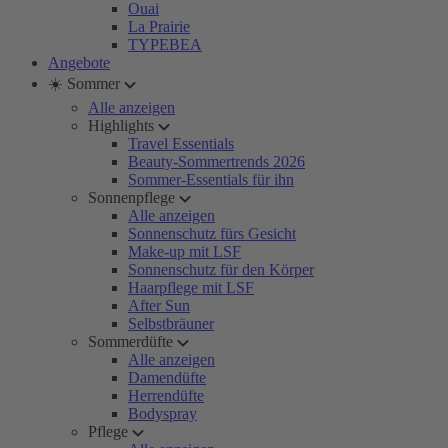
Ouai
La Prairie
TYPEBEA
Angebote
☀️ Sommer
Alle anzeigen
Highlights
Travel Essentials
Beauty-Sommertrends 2026
Sommer-Essentials für ihn
Sonnenpflege
Alle anzeigen
Sonnenschutz fürs Gesicht
Make-up mit LSF
Sonnenschutz für den Körper
Haarpflege mit LSF
After Sun
Selbstbräuner
Sommerdüfte
Alle anzeigen
Damendüfte
Herrendüfte
Bodyspray
Pflege