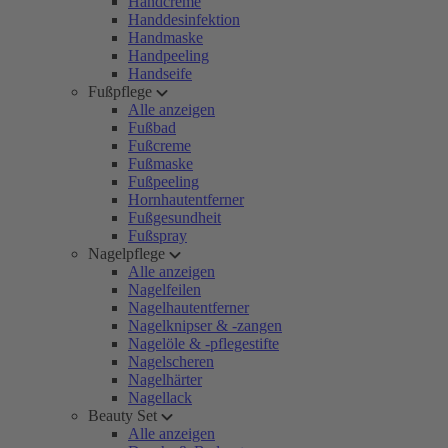
Handcreme
Handdesinfektion
Handmaske
Handpeeling
Handseife
Fußpflege
Alle anzeigen
Fußbad
Fußcreme
Fußmaske
Fußpeeling
Hornhautentferner
Fußgesundheit
Fußspray
Nagelpflege
Alle anzeigen
Nagelfeilen
Nagelhautentferner
Nagelknipser & -zangen
Nagelöle & -pflegestifte
Nagelscheren
Nagelhärter
Nagellack
Beauty Set
Alle anzeigen