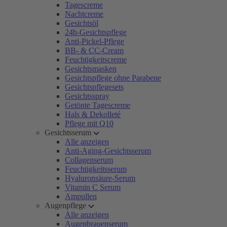
Tagescreme
Nachtcreme
Gesichtsöl
24h-Gesichtspflege
Anti-Pickel-Pflege
BB- & CC-Cream
Feuchtigkeitscreme
Gesichtsmasken
Gesichtspflege ohne Parabene
Gesichtspflegesets
Gesichtsspray
Getönte Tagescreme
Hals & Dekolleté
Pflege mit Q10
Gesichtsserum
Alle anzeigen
Anti-Aging-Gesichtsserum
Collagenserum
Feuchtigkeitsserum
Hyaluronsäure-Serum
Vitamin C Serum
Ampullen
Augenpflege
Alle anzeigen
Augenbrauenserum