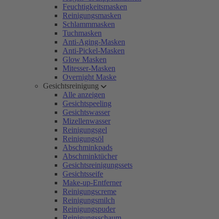
Feuchtigkeitsmasken
Reinigungsmasken
Schlammmasken
Tuchmasken
Anti-Aging-Masken
Anti-Pickel-Masken
Glow Masken
Mitesser-Masken
Overnight Maske
Gesichtsreinigung
Alle anzeigen
Gesichtspeeling
Gesichtswasser
Mizellenwasser
Reinigungsgel
Reinigungsöl
Abschminkpads
Abschminktücher
Gesichtsreinigungssets
Gesichtsseife
Make-up-Entferner
Reinigungscreme
Reinigungsmilch
Reinigungspuder
Reinigungsschaum