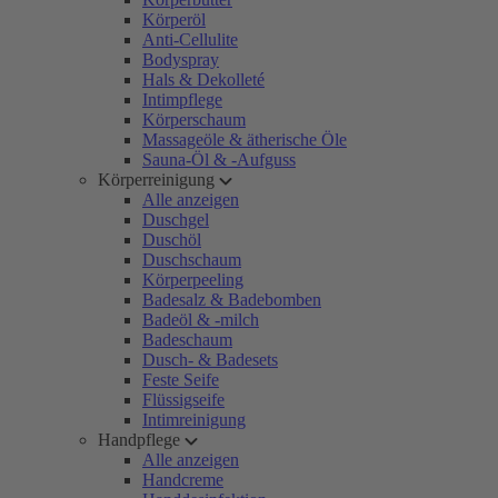
Körperöl
Anti-Cellulite
Bodyspray
Hals & Dekolleté
Intimpflege
Körperschaum
Massageöle & ätherische Öle
Sauna-Öl & -Aufguss
Körperreinigung
Alle anzeigen
Duschgel
Duschöl
Duschschaum
Körperpeeling
Badesalz & Badebomben
Badeöl & -milch
Badeschaum
Dusch- & Badesets
Feste Seife
Flüssigseife
Intimreinigung
Handpflege
Alle anzeigen
Handcreme