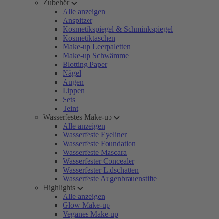
Zubehör
Alle anzeigen
Anspitzer
Kosmetikspiegel & Schminkspiegel
Kosmetiktaschen
Make-up Leerpaletten
Make-up Schwämme
Blotting Paper
Nägel
Augen
Lippen
Sets
Teint
Wasserfestes Make-up
Alle anzeigen
Wasserfeste Eyeliner
Wasserfeste Foundation
Wasserfeste Mascara
Wasserfester Concealer
Wasserfester Lidschatten
Wasserfeste Augenbrauenstifte
Highlights
Alle anzeigen
Glow Make-up
Veganes Make-up