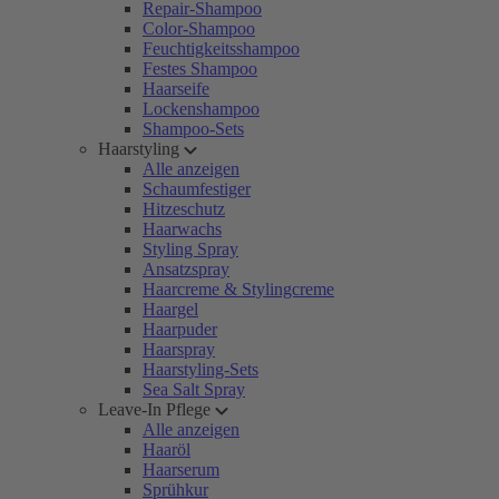
Repair-Shampoo
Color-Shampoo
Feuchtigkeitsshampoo
Festes Shampoo
Haarseife
Lockenshampoo
Shampoo-Sets
Haarstyling
Alle anzeigen
Schaumfestiger
Hitzeschutz
Haarwachs
Styling Spray
Ansatzspray
Haarcreme & Stylingcreme
Haargel
Haarpuder
Haarspray
Haarstyling-Sets
Sea Salt Spray
Leave-In Pflege
Alle anzeigen
Haaröl
Haarserum
Sprühkur