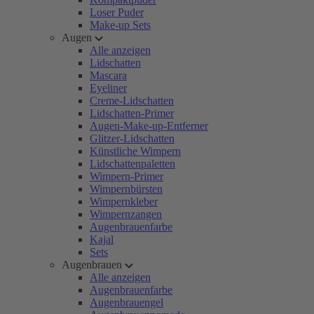
Loser Puder
Make-up Sets
Augen
Alle anzeigen
Lidschatten
Mascara
Eyeliner
Creme-Lidschatten
Lidschatten-Primer
Augen-Make-up-Entferner
Glitzer-Lidschatten
Künstliche Wimpern
Lidschattenpaletten
Wimpern-Primer
Wimpernbürsten
Wimpernkleber
Wimpernzangen
Augenbrauenfarbe
Kajal
Sets
Augenbrauen
Alle anzeigen
Augenbrauenfarbe
Augenbrauengel