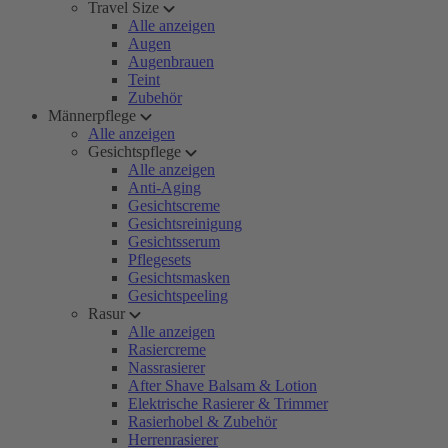
Travel Size
Alle anzeigen
Augen
Augenbrauen
Teint
Zubehör
Männerpflege
Alle anzeigen
Gesichtspflege
Alle anzeigen
Anti-Aging
Gesichtscreme
Gesichtsreinigung
Gesichtsserum
Pflegesets
Gesichtsmasken
Gesichtspeeling
Rasur
Alle anzeigen
Rasiercreme
Nassrasierer
After Shave Balsam & Lotion
Elektrische Rasierer & Trimmer
Rasierhobel & Zubehör
Herrenrasierer