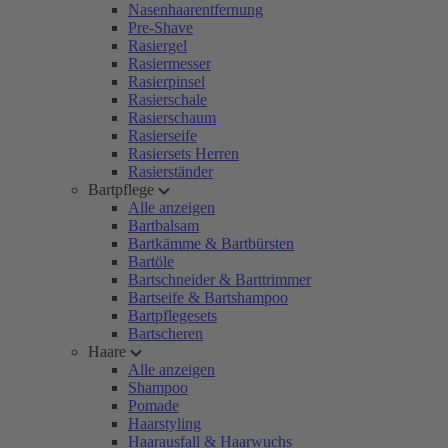
Nasenhaarentfernung
Pre-Shave
Rasiergel
Rasiermesser
Rasierpinsel
Rasierschale
Rasierschaum
Rasierseife
Rasiersets Herren
Rasierständer
Bartpflege
Alle anzeigen
Bartbalsam
Bartkämme & Bartbürsten
Bartöle
Bartschneider & Barttrimmer
Bartseife & Bartshampoo
Bartpflegesets
Bartscheren
Haare
Alle anzeigen
Shampoo
Pomade
Haarstyling
Haarausfall & Haarwuchs