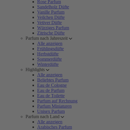
Rose Parfum
Sandelholz Düfte
Vanille Parfum
Veilchen Düfte
Vetiver Düfte
Würziges Parfum
Zitrische Düfte
Parfum nach Jahreszeit
Alle anzeigen
Frühlingsdüfte
Herbstdüfte
Sommerdüfte
Winterdüfte
Highlights
Alle anzeigen
Beliebtes Parfum
Eau de Cologne
Eau de Parfum
Eau de Toilette
Parfum auf Rechnung
Parfum Miniaturen
Unisex Parfum
Parfum nach Land
Alle anzeigen
Arabisches Parfum