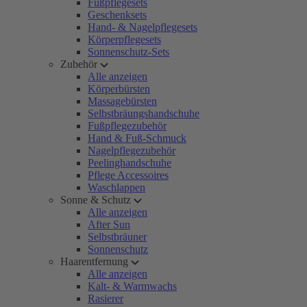
Fußpflegesets
Geschenksets
Hand- & Nagelpflegesets
Körperpflegesets
Sonnenschutz-Sets
Zubehör
Alle anzeigen
Körperbürsten
Massagebürsten
Selbstbräungshandschuhe
Fußpflegezubehör
Hand & Fuß-Schmuck
Nagelpflegezubehör
Peelinghandschuhe
Pflege Accessoires
Waschlappen
Sonne & Schutz
Alle anzeigen
After Sun
Selbstbräuner
Sonnenschutz
Haarentfernung
Alle anzeigen
Kalt- & Warmwachs
Rasierer