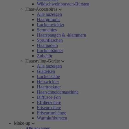
Wildschweinborsten-Bürsten
Haar-Accessoires
Alle anzeigen
Haargummis
Lockenwickler
Scrunchies
Haarspangen & -klammern
Sprühflaschen
Haarnadeln
Lockenbänder
Zubehör
Haarstyling-Geräte
Alle anzeigen
Glätteisen
Lockenstäbe
Heizwickler
Haartrockner
Haarschneidemaschine
Diffusor-Fön
Effilierschere
Friseurschere
Friseurumhänge
Warmluftbürsten
Make-up
Alle anzeigen