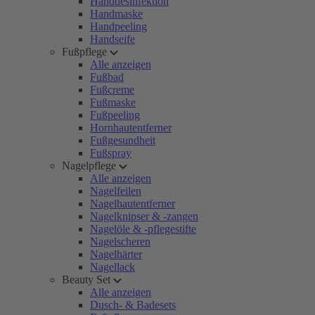
Handdesinfektion
Handmaske
Handpeeling
Handseife
Fußpflege
Alle anzeigen
Fußbad
Fußcreme
Fußmaske
Fußpeeling
Hornhautentferner
Fußgesundheit
Fußspray
Nagelpflege
Alle anzeigen
Nagelfeilen
Nagelhautentferner
Nagelknipser & -zangen
Nagelöle & -pflegestifte
Nagelscheren
Nagelhärter
Nagellack
Beauty Set
Alle anzeigen
Dusch- & Badesets