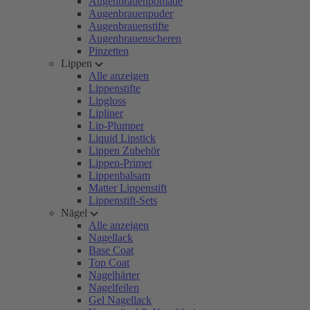
Augenbrauenpomade
Augenbrauenpuder
Augenbrauenstifte
Augenbrauenscheren
Pinzetten
Lippen
Alle anzeigen
Lippenstifte
Lipgloss
Lipliner
Lip-Plumper
Liquid Lipstick
Lippen Zubehör
Lippen-Primer
Lippenbalsam
Matter Lippenstift
Lippenstift-Sets
Nägel
Alle anzeigen
Nagellack
Base Coat
Top Coat
Nagelhärter
Nagelfeilen
Gel Nagellack