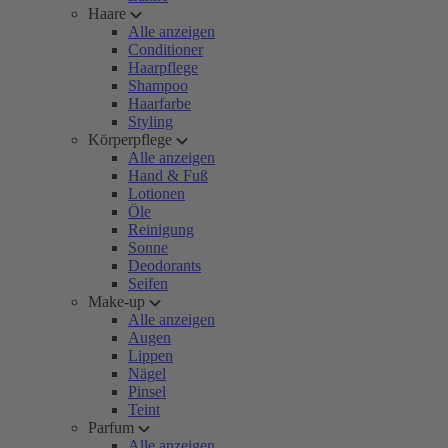
Haare
Alle anzeigen
Conditioner
Haarpflege
Shampoo
Haarfarbe
Styling
Körperpflege
Alle anzeigen
Hand & Fuß
Lotionen
Öle
Reinigung
Sonne
Deodorants
Seifen
Make-up
Alle anzeigen
Augen
Lippen
Nägel
Pinsel
Teint
Parfum
Alle anzeigen