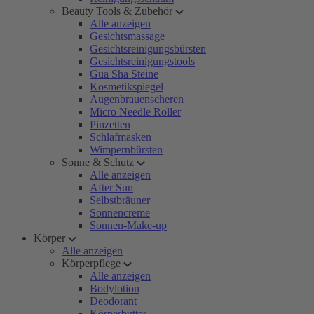
Beauty Tools & Zubehör
Alle anzeigen
Gesichtsmassage
Gesichtsreinigungsbürsten
Gesichtsreinigungstools
Gua Sha Steine
Kosmetikspiegel
Augenbrauenscheren
Micro Needle Roller
Pinzetten
Schlafmasken
Wimpernbürsten
Sonne & Schutz
Alle anzeigen
After Sun
Selbstbräuner
Sonnencreme
Sonnen-Make-up
Körper
Alle anzeigen
Körperpflege
Alle anzeigen
Bodylotion
Deodorant
Körperbutter