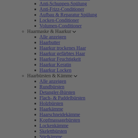
Anti-Schuppen-Spülung
Anti-Frizz-Conditioner
Aufbau & Reparatur Spülung
Locken-Conditioner
Volumen-Conditioner
Haarmaske & Haarkur
Alle anzeigen
Haarbutter
Haarkur trockenes Haar
Haarkur gefärbtes Haar
Haarkur Feuchtigkeit
Haarkur Keratin
Haarkur Locken
Haarbürsten & Kämme
Alle anzeigen
Rundbürsten
Detangler-Bürsten
Flach- & Paddelbürsten
Holzbürsten
Haarkämme
Haarschneidekämme
Kopfmassagebürsten
Lockenkämme
Skelettbürsten
Stielkämme