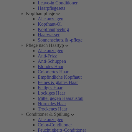
Leave-in Conditioner
Haarpflegesets
Kopfhautpflege
Alle anzeigen
Kopfhaut-Öl
Kopfhautpeeling
Haarwasser
Sonnenschutz & -pflege
Pflege nach Haartyp
Alle anzeigen
Anti-Frizz
Anti-Schuppen
Blondes Haar
Coloriertes Haar
Empfindliche Kopfhaut
Feines & glattes Haar
Fettiges Haar
Lockiges Haar
Mittel gegen Haarausfall
Normales Haar
Trockenes Haar
Conditioner & Spülung
Alle anzeigen
Color-Conditioner
Feuchtigkeits-Conditioner