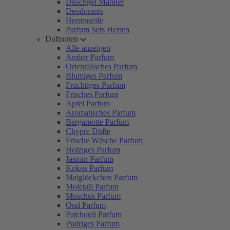
Duschgel Männer
Deodorants
Herrenseife
Parfum Sets Herren
Duftnoten
Alle anzeigen
Amber Parfum
Orientalisches Parfum
Blumiges Parfum
Fruchtiges Parfum
Frisches Parfum
Apfel Parfum
Aromatisches Parfum
Bergamotte Parfum
Chypre Düfte
Frische Wäsche Parfum
Holziges Parfum
Jasmin Parfum
Kokos Parfum
Maiglöckchen Parfum
Molekül Parfum
Moschus Parfum
Oud Parfum
Patchouli Parfum
Pudriges Parfum