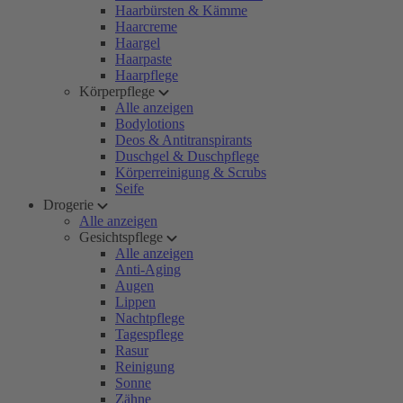
Haarbürsten & Kämme
Haarcreme
Haargel
Haarpaste
Haarpflege
Körperpflege
Alle anzeigen
Bodylotions
Deos & Antitranspirants
Duschgel & Duschpflege
Körperreinigung & Scrubs
Seife
Drogerie
Alle anzeigen
Gesichtspflege
Alle anzeigen
Anti-Aging
Augen
Lippen
Nachtpflege
Tagespflege
Rasur
Reinigung
Sonne
Zähne