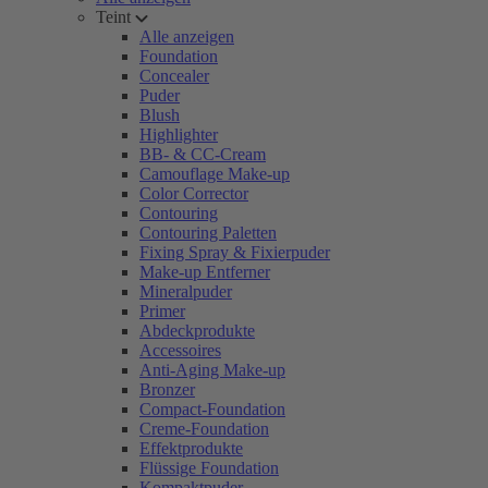
Teint
Alle anzeigen
Foundation
Concealer
Puder
Blush
Highlighter
BB- & CC-Cream
Camouflage Make-up
Color Corrector
Contouring
Contouring Paletten
Fixing Spray & Fixierpuder
Make-up Entferner
Mineralpuder
Primer
Abdeckprodukte
Accessoires
Anti-Aging Make-up
Bronzer
Compact-Foundation
Creme-Foundation
Effektprodukte
Flüssige Foundation
Kompaktpuder