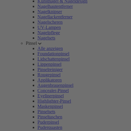
Kunstnägel & Nageldesign
Nagelhautentferner
Nagelknipser
Nagellackentferner
Nagelscheren
UV-Lampen
Nagelpflege
Nagelsets
Pinsel
Alle anzeigen
Foundationpinsel
Lidschattenpinsel
Lippenpinsel
Pinselreiniger
Rougepinsel
Applikatoren
Augenbrauenpinsel
Concealer-Pinsel
Eyelinerpinsel
Highlighter-Pinsel
Maskenpinsel
Pinselsets
Pinseltaschen
Puderpinsel
Puderquasten