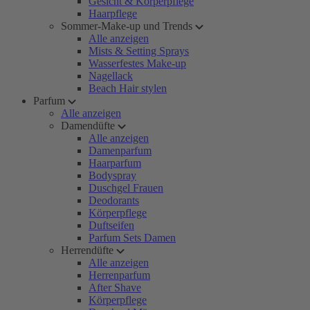
Gesicht & Körperpflege
Haarpflege
Sommer-Make-up und Trends
Alle anzeigen
Mists & Setting Sprays
Wasserfestes Make-up
Nagellack
Beach Hair stylen
Parfum
Alle anzeigen
Damendüfte
Alle anzeigen
Damenparfum
Haarparfum
Bodyspray
Duschgel Frauen
Deodorants
Körperpflege
Duftseifen
Parfum Sets Damen
Herrendüfte
Alle anzeigen
Herrenparfum
After Shave
Körperpflege