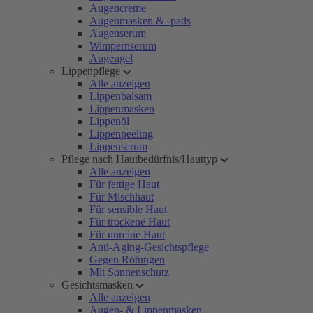
Augencreme
Augenmasken & -pads
Augenserum
Wimpernserum
Augengel
Lippenpflege
Alle anzeigen
Lippenbalsam
Lippenmasken
Lippenöl
Lippenpeeling
Lippenserum
Pflege nach Hautbedürfnis/Hauttyp
Alle anzeigen
Für fettige Haut
Für Mischhaut
Für sensible Haut
Für trockene Haut
Für unreine Haut
Anti-Aging-Gesichtspflege
Gegen Rötungen
Mit Sonnenschutz
Gesichtsmasken
Alle anzeigen
Augen- & Lippenmasken