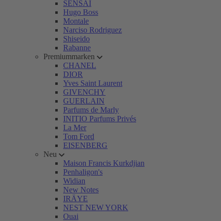
SENSAI
Hugo Boss
Montale
Narciso Rodriguez
Shiseido
Rabanne
Premiummarken
CHANEL
DIOR
Yves Saint Laurent
GIVENCHY
GUERLAIN
Parfums de Marly
INITIO Parfums Privés
La Mer
Tom Ford
EISENBERG
Neu
Maison Francis Kurkdjian
Penhaligon's
Widian
New Notes
IRÄYE
NEST NEW YORK
Ouai