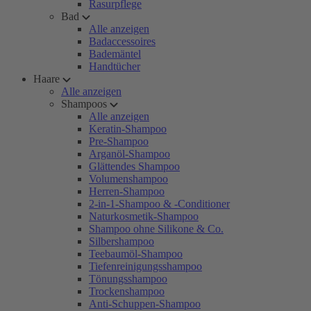
Rasurpflege
Bad
Alle anzeigen
Badaccessoires
Bademäntel
Handtücher
Haare
Alle anzeigen
Shampoos
Alle anzeigen
Keratin-Shampoo
Pre-Shampoo
Arganöl-Shampoo
Glättendes Shampoo
Volumenshampoo
Herren-Shampoo
2-in-1-Shampoo & -Conditioner
Naturkosmetik-Shampoo
Shampoo ohne Silikone & Co.
Silbershampoo
Teebaumöl-Shampoo
Tiefenreinigungsshampoo
Tönungsshampoo
Trockenshampoo
Anti-Schuppen-Shampoo