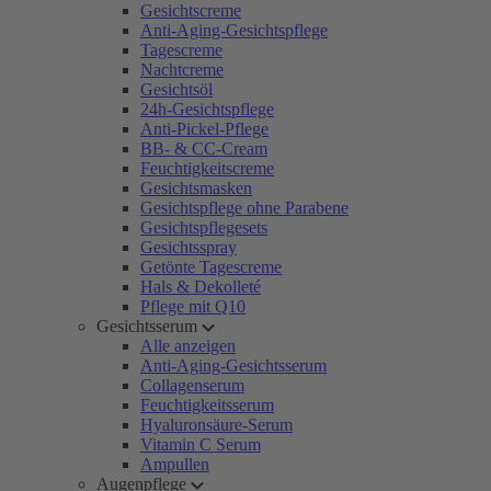
Gesichtscreme
Anti-Aging-Gesichtspflege
Tagescreme
Nachtcreme
Gesichtsöl
24h-Gesichtspflege
Anti-Pickel-Pflege
BB- & CC-Cream
Feuchtigkeitscreme
Gesichtsmasken
Gesichtspflege ohne Parabene
Gesichtspflegesets
Gesichtsspray
Getönte Tagescreme
Hals & Dekolleté
Pflege mit Q10
Gesichtsserum
Alle anzeigen
Anti-Aging-Gesichtsserum
Collagenserum
Feuchtigkeitsserum
Hyaluronsäure-Serum
Vitamin C Serum
Ampullen
Augenpflege