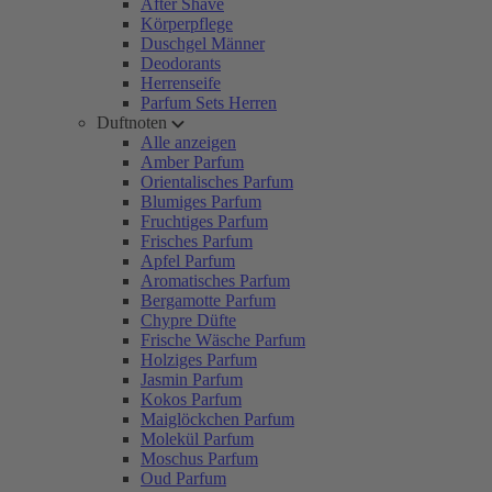
After Shave
Körperpflege
Duschgel Männer
Deodorants
Herrenseife
Parfum Sets Herren
Duftnoten
Alle anzeigen
Amber Parfum
Orientalisches Parfum
Blumiges Parfum
Fruchtiges Parfum
Frisches Parfum
Apfel Parfum
Aromatisches Parfum
Bergamotte Parfum
Chypre Düfte
Frische Wäsche Parfum
Holziges Parfum
Jasmin Parfum
Kokos Parfum
Maiglöckchen Parfum
Molekül Parfum
Moschus Parfum
Oud Parfum