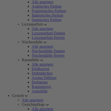
Alle anzeigen
Arabisches Parfum
Französisches Parfum
Italienisches Parfum
Spanisches Parfum
Luxusparfum
Alle anzeigen
Luxusparfum Damen
Luxusparfum Herren
Nischendüfte
Alle anzeigen
Nischendüfte Damen
Nischendüfte Herren
Raumdüfte
Alle anzeigen
Duftkerzen
Duftstäbchen
Aroma Diffuser
Duftsteine
Raumsprays
Autodüfte
Gesicht
Alle anzeigen
Gesichtspflege
Alle anzeigen