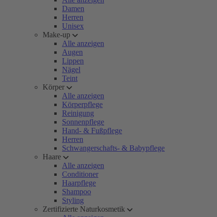
Damen
Herren
Unisex
Make-up
Alle anzeigen
Augen
Lippen
Nägel
Teint
Körper
Alle anzeigen
Körperpflege
Reinigung
Sonnenpflege
Hand- & Fußpflege
Herren
Schwangerschafts- & Babypflege
Haare
Alle anzeigen
Conditioner
Haarpflege
Shampoo
Styling
Zertifizierte Naturkosmetik