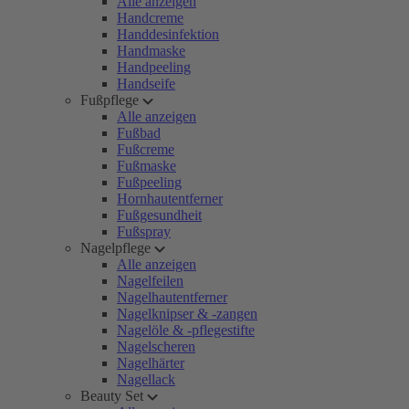
Alle anzeigen
Handcreme
Handdesinfektion
Handmaske
Handpeeling
Handseife
Fußpflege
Alle anzeigen
Fußbad
Fußcreme
Fußmaske
Fußpeeling
Hornhautentferner
Fußgesundheit
Fußspray
Nagelpflege
Alle anzeigen
Nagelfeilen
Nagelhautentferner
Nagelknipser & -zangen
Nagelöle & -pflegestifte
Nagelscheren
Nagelhärter
Nagellack
Beauty Set