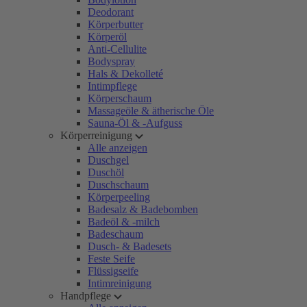
Deodorant
Körperbutter
Körperöl
Anti-Cellulite
Bodyspray
Hals & Dekolleté
Intimpflege
Körperschaum
Massageöle & ätherische Öle
Sauna-Öl & -Aufguss
Körperreinigung
Alle anzeigen
Duschgel
Duschöl
Duschschaum
Körperpeeling
Badesalz & Badebomben
Badeöl & -milch
Badeschaum
Dusch- & Badesets
Feste Seife
Flüssigseife
Intimreinigung
Handpflege