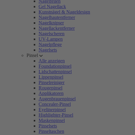
Nagelfeilen
Gel Nagellack
Kunstnägel & Nageldesign
Nagelhautentferner
Nagelknipser
Nagellackentferner
Nagelscheren
UV-Lampen
Nagelpflege
Nagelsets
Pinsel
Alle anzeigen
Foundationpinsel
Lidschattenpinsel
Lippenpinsel
Pinselreiniger
Rougepinsel
Applikatoren
Augenbrauenpinsel
Concealer-Pinsel
Eyelinerpinsel
Highlighter-Pinsel
Maskenpinsel
Pinselsets
Pinseltaschen