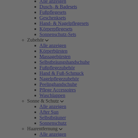
Alle anzeigen
Dusch- & Badesets
Fußpflegesets
Geschenksets
Hand- & Nagelpflegesets
Körperpflegesets
Sonnenschutz-Sets
Zubehör
Alle anzeigen
Körperbürsten
Massagebürsten
Selbstbräungshandschuhe
Fußpflegezubehör
Hand & Fuß-Schmuck
Nagelpflegezubehör
Peelinghandschuhe
Pflege Accessoires
Waschlappen
Sonne & Schutz
Alle anzeigen
After Sun
Selbstbräuner
Sonnenschutz
Haarentfernung
Alle anzeigen