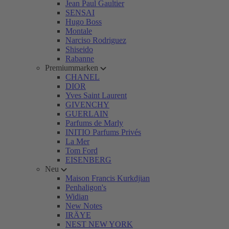
Jean Paul Gaultier
SENSAI
Hugo Boss
Montale
Narciso Rodriguez
Shiseido
Rabanne
Premiummarken
CHANEL
DIOR
Yves Saint Laurent
GIVENCHY
GUERLAIN
Parfums de Marly
INITIO Parfums Privés
La Mer
Tom Ford
EISENBERG
Neu
Maison Francis Kurkdjian
Penhaligon's
Widian
New Notes
IRÄYE
NEST NEW YORK