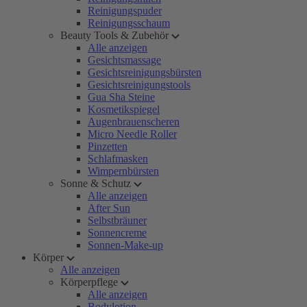
Reinigungspuder
Reinigungsschaum
Beauty Tools & Zubehör
Alle anzeigen
Gesichtsmassage
Gesichtsreinigungsbürsten
Gesichtsreinigungstools
Gua Sha Steine
Kosmetikspiegel
Augenbrauenscheren
Micro Needle Roller
Pinzetten
Schlafmasken
Wimpernbürsten
Sonne & Schutz
Alle anzeigen
After Sun
Selbstbräuner
Sonnencreme
Sonnen-Make-up
Körper
Alle anzeigen
Körperpflege
Alle anzeigen
Bodylotion