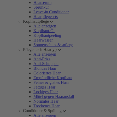
Haarserum
Sprühkur
Leave-in Conditioner
Haarpflegesets
Kopfhautpflege
Alle anzeigen
Kopfhaut-Öl
Kopfhautpeeling
Haarwasser
Sonnenschutz & -pflege
Pflege nach Haartyp
Alle anzeigen
Anti-Frizz
Anti-Schuppen
Blondes Haar
Coloriertes Haar
Empfindliche Kopfhaut
Feines & glattes Haar
Fettiges Haar
Lockiges Haar
Mittel gegen Haarausfall
Normales Haar
Trockenes Haar
Conditioner & Spülung
Alle anzeigen