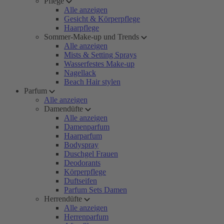
Pflege
Alle anzeigen
Gesicht & Körperpflege
Haarpflege
Sommer-Make-up und Trends
Alle anzeigen
Mists & Setting Sprays
Wasserfestes Make-up
Nagellack
Beach Hair stylen
Parfum
Alle anzeigen
Damendüfte
Alle anzeigen
Damenparfum
Haarparfum
Bodyspray
Duschgel Frauen
Deodorants
Körperpflege
Duftseifen
Parfum Sets Damen
Herrendüfte
Alle anzeigen
Herrenparfum