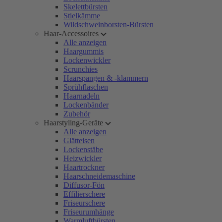
Skelettbürsten
Stielkämme
Wildschweinborsten-Bürsten
Haar-Accessoires
Alle anzeigen
Haargummis
Lockenwickler
Scrunchies
Haarspangen & -klammern
Sprühflaschen
Haarnadeln
Lockenbänder
Zubehör
Haarstyling-Geräte
Alle anzeigen
Glätteisen
Lockenstäbe
Heizwickler
Haartrockner
Haarschneidemaschine
Diffusor-Fön
Effilierschere
Friseurschere
Friseurumhänge
Warmluftbürsten