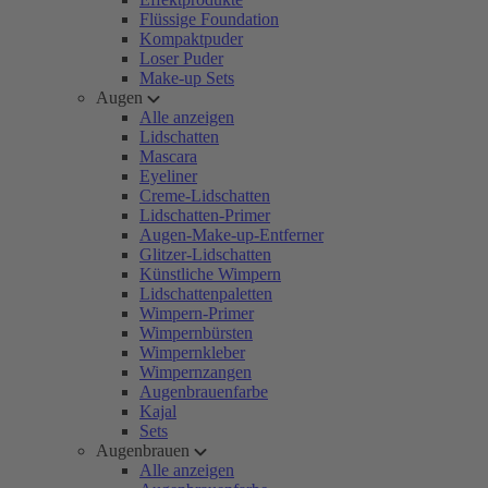
Flüssige Foundation
Kompaktpuder
Loser Puder
Make-up Sets
Augen
Alle anzeigen
Lidschatten
Mascara
Eyeliner
Creme-Lidschatten
Lidschatten-Primer
Augen-Make-up-Entferner
Glitzer-Lidschatten
Künstliche Wimpern
Lidschattenpaletten
Wimpern-Primer
Wimpernbürsten
Wimpernkleber
Wimpernzangen
Augenbrauenfarbe
Kajal
Sets
Augenbrauen
Alle anzeigen