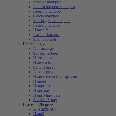
Trockenshampoo
Anti-Schuppen-Shampoo
Repair-Shampoo
Color-Shampoo
Feuchtigkeitsshampoo
Festes Shampoo
Haarseife
Lockenshampoo
Shampoo-Sets
Haarstyling
Alle anzeigen
Schaumfestiger
Hitzeschutz
Haarwachs
Styling Spray
Ansatzspray
Haarcreme & Stylingcreme
Haargel
Haarpuder
Haarspray
Haarstyling-Sets
Sea Salt Spray
Leave-In Pflege
Alle anzeigen
Haaröl