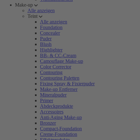
Make-up
Alle anzeigen
Teint
Alle anzeigen
Foundation
Concealer
Puder
Blush
Highlighter
BB- & CC-Cream
Camouflage Make-up
Color Corrector
Contouring
Contouring Paletten
Fixing Spray & Fixierpuder
Make-up Entferner
Mineralpuder
Primer
Abdeckprodukte
Accessoires
Anti-Aging Make-up
Bronzer
Compact-Foundation
Creme-Foundation
Effektprodukte