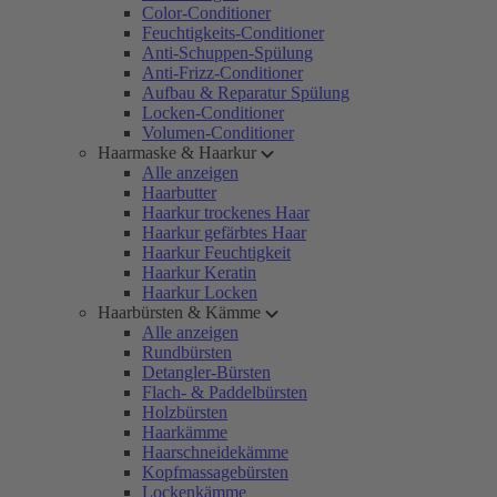
Color-Conditioner
Feuchtigkeits-Conditioner
Anti-Schuppen-Spülung
Anti-Frizz-Conditioner
Aufbau & Reparatur Spülung
Locken-Conditioner
Volumen-Conditioner
Haarmaske & Haarkur
Alle anzeigen
Haarbutter
Haarkur trockenes Haar
Haarkur gefärbtes Haar
Haarkur Feuchtigkeit
Haarkur Keratin
Haarkur Locken
Haarbürsten & Kämme
Alle anzeigen
Rundbürsten
Detangler-Bürsten
Flach- & Paddelbürsten
Holzbürsten
Haarkämme
Haarschneidekämme
Kopfmassagebürsten
Lockenkämme