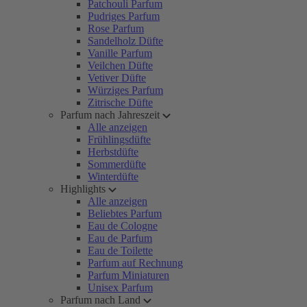
Patchouli Parfum
Pudriges Parfum
Rose Parfum
Sandelholz Düfte
Vanille Parfum
Veilchen Düfte
Vetiver Düfte
Würziges Parfum
Zitrische Düfte
Parfum nach Jahreszeit
Alle anzeigen
Frühlingsdüfte
Herbstdüfte
Sommerdüfte
Winterdüfte
Highlights
Alle anzeigen
Beliebtes Parfum
Eau de Cologne
Eau de Parfum
Eau de Toilette
Parfum auf Rechnung
Parfum Miniaturen
Unisex Parfum
Parfum nach Land