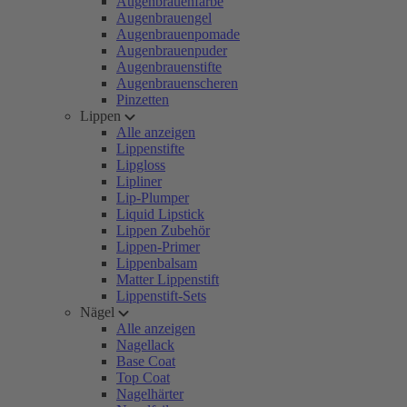
Augenbrauenfarbe
Augenbrauengel
Augenbrauenpomade
Augenbrauenpuder
Augenbrauenstifte
Augenbrauenscheren
Pinzetten
Lippen
Alle anzeigen
Lippenstifte
Lipgloss
Lipliner
Lip-Plumper
Liquid Lipstick
Lippen Zubehör
Lippen-Primer
Lippenbalsam
Matter Lippenstift
Lippenstift-Sets
Nägel
Alle anzeigen
Nagellack
Base Coat
Top Coat
Nagelhärter