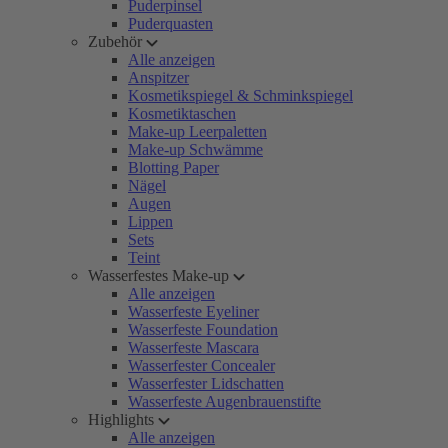
Puderpinsel
Puderquasten
Zubehör
Alle anzeigen
Anspitzer
Kosmetikspiegel & Schminkspiegel
Kosmetiktaschen
Make-up Leerpaletten
Make-up Schwämme
Blotting Paper
Nägel
Augen
Lippen
Sets
Teint
Wasserfestes Make-up
Alle anzeigen
Wasserfeste Eyeliner
Wasserfeste Foundation
Wasserfeste Mascara
Wasserfester Concealer
Wasserfester Lidschatten
Wasserfeste Augenbrauenstifte
Highlights
Alle anzeigen