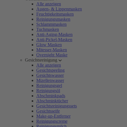
Alle anzeigen
Augen- & Lippenmasken
Feuchtigkeitsmasken
Reinigungsmasken
Schlammmasken
Tuchmasken
Anti-Aging-Masken
Anti-Pickel-Masken
Glow Masken
Mitesser-Masken
Overnight Maske
Gesichtsreinigung
Alle anzeigen
Gesichtspeeling
Gesichtswasser
Mizellenwasser
Reinigungsgel
Reinigungsöl
Abschminkpads
Abschminktücher
Gesichtsreinigungssets
Gesichtsseife
Make-up-Entferner
Reinigungscreme
Reinigungsmilch