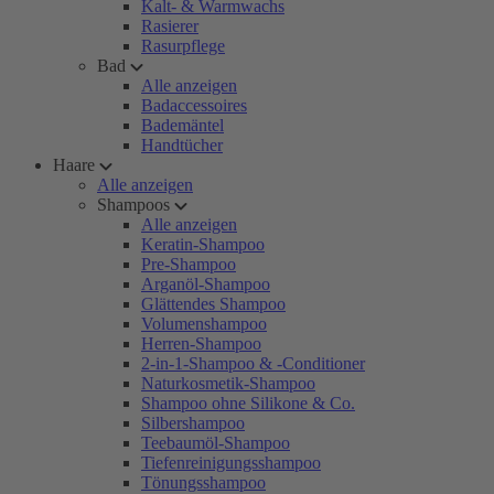
Kalt- & Warmwachs
Rasierer
Rasurpflege
Bad
Alle anzeigen
Badaccessoires
Bademäntel
Handtücher
Haare
Alle anzeigen
Shampoos
Alle anzeigen
Keratin-Shampoo
Pre-Shampoo
Arganöl-Shampoo
Glättendes Shampoo
Volumenshampoo
Herren-Shampoo
2-in-1-Shampoo & -Conditioner
Naturkosmetik-Shampoo
Shampoo ohne Silikone & Co.
Silbershampoo
Teebaumöl-Shampoo
Tiefenreinigungsshampoo
Tönungsshampoo