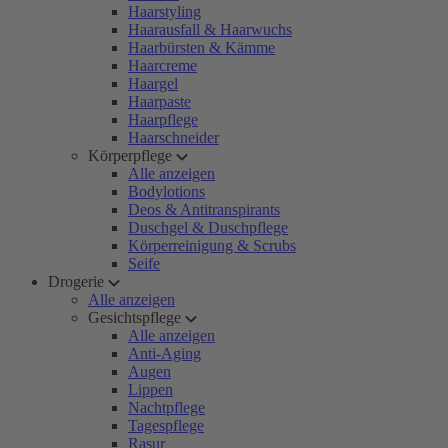
Haarstyling
Haarausfall & Haarwuchs
Haarbürsten & Kämme
Haarcreme
Haargel
Haarpaste
Haarpflege
Haarschneider
Körperpflege
Alle anzeigen
Bodylotions
Deos & Antitranspirants
Duschgel & Duschpflege
Körperreinigung & Scrubs
Seife
Drogerie
Alle anzeigen
Gesichtspflege
Alle anzeigen
Anti-Aging
Augen
Lippen
Nachtpflege
Tagespflege
Rasur