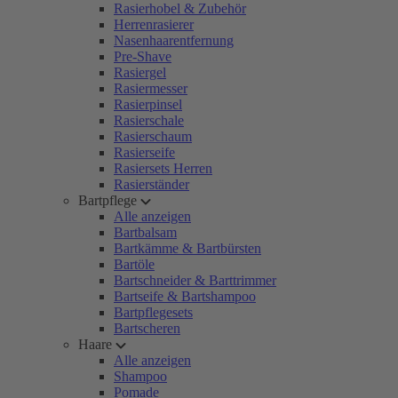
Rasierhobel & Zubehör
Herrenrasierer
Nasenhaarentfernung
Pre-Shave
Rasiergel
Rasiermesser
Rasierpinsel
Rasierschale
Rasierschaum
Rasierseife
Rasiersets Herren
Rasierständer
Bartpflege
Alle anzeigen
Bartbalsam
Bartkämme & Bartbürsten
Bartöle
Bartschneider & Barttrimmer
Bartseife & Bartshampoo
Bartpflegesets
Bartscheren
Haare
Alle anzeigen
Shampoo
Pomade