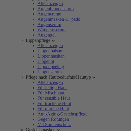
Alle anzeigen
Augenbrauenserum
Augencreme
Augenmasken & -pads
Augenserum
Wimpernserum
Augengel
Lippenpflege
Alle anzeigen
Lippenbalsam
Lippenmasken
Lippenöl
Lippenpeeling
Lippenserum
Pflege nach Hautbedürfnis/Hauttyp
Alle anzeigen
Für fettige Haut
Für Mischhaut
Für sensible Haut
Für trockene Haut
Für unreine Haut
Anti-Aging-Gesichtspflege
Gegen Rötungen
Mit Sonnenschutz
Gesichtsmasken