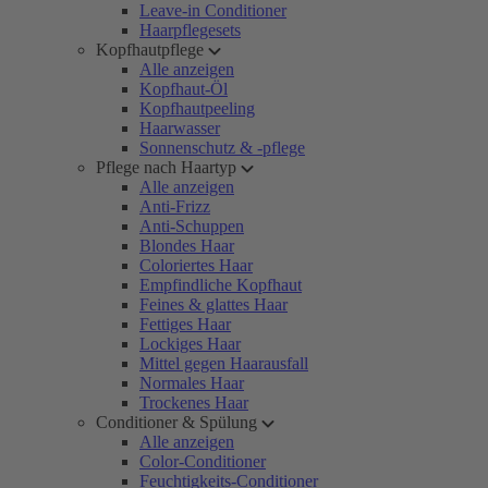
Leave-in Conditioner
Haarpflegesets
Kopfhautpflege
Alle anzeigen
Kopfhaut-Öl
Kopfhautpeeling
Haarwasser
Sonnenschutz & -pflege
Pflege nach Haartyp
Alle anzeigen
Anti-Frizz
Anti-Schuppen
Blondes Haar
Coloriertes Haar
Empfindliche Kopfhaut
Feines & glattes Haar
Fettiges Haar
Lockiges Haar
Mittel gegen Haarausfall
Normales Haar
Trockenes Haar
Conditioner & Spülung
Alle anzeigen
Color-Conditioner
Feuchtigkeits-Conditioner