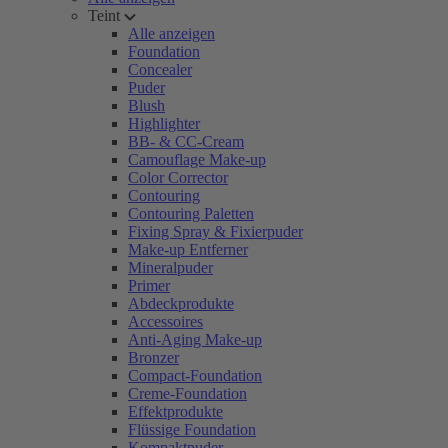
Teint
Alle anzeigen
Foundation
Concealer
Puder
Blush
Highlighter
BB- & CC-Cream
Camouflage Make-up
Color Corrector
Contouring
Contouring Paletten
Fixing Spray & Fixierpuder
Make-up Entferner
Mineralpuder
Primer
Abdeckprodukte
Accessoires
Anti-Aging Make-up
Bronzer
Compact-Foundation
Creme-Foundation
Effektprodukte
Flüssige Foundation
Kompaktpuder