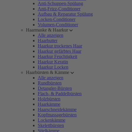
Anti-Schuppen-Spülung
Anti-Frizz-Conditioner
Aufbau & Reparatur Spülung
Locken-Conditioner
Volumen-Conditioner
Haarmaske & Haarkur
Alle anzeigen
Haarbutter
Haarkur trockenes Haar
Haarkur gefärbtes Haar
Haarkur Feuchtigkeit
Haarkur Keratin
Haarkur Locken
Haarbürsten & Kämme
Alle anzeigen
Rundbürsten
Detangler-Bürsten
Flach- & Paddelbürsten
Holzbürsten
Haarkämme
Haarschneidekämme
Kopfmassagebürsten
Lockenkämme
Skelettbürsten
Stielkämme