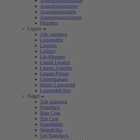
Augenbrauenpomade
Augenbrauenpuder
Augenbrauenstifte
Augenbrauenscheren
Pinzetten
Lippen
Alle anzeigen
Lippenstifte
Lipgloss
Lipliner
Lip-Plumper
Liquid Lipstick
Lippen Zubehör
Lippen-Primer
Lippenbalsam
Matter Lippenstift
Lippenstift-Sets
Nägel
Alle anzeigen
Nagellack
Base Coat
Top Coat
Nagelhärter
Nagelfeilen
Gel Nagellack