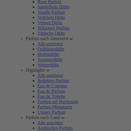
Rose Parfum
Sandelholz Düfte
Vanille Parfum
Veilchen Düfte
Vetiver Düfte
Würziges Parfum
Zitrische Düfte
Parfum nach Jahreszeit
Alle anzeigen
Frühlingsdüfte
Herbstdüfte
Sommerdüfte
Winterdüfte
Highlights
Alle anzeigen
Beliebtes Parfum
Eau de Cologne
Eau de Parfum
Eau de Toilette
Parfum auf Rechnung
Parfum Miniaturen
Unisex Parfum
Parfum nach Land
Alle anzeigen
Arabisches Parfum