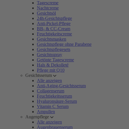
Tagescreme
Nachtcreme
Gesichtsöl
24h-Gesichtspflege
Anti-Pickel-Pflege
BB- & CC-Cream
Feuchtigkeitscreme
Gesichtsmasken
Gesichtspflege ohne Parabene
Gesichtspflegesets
Gesichtsspray
Getönte Tagescreme
Hals & Dekolleté
Pflege mit Q10
Gesichtsserum
Alle anzeigen
Anti-Aging-Gesichtsserum
Collagenserum
Feuchtigkeitsserum
Hyaluronsäure-Serum
Vitamin C Serum
Ampullen
Augenpflege
Alle anzeigen
Augenbrauenserum