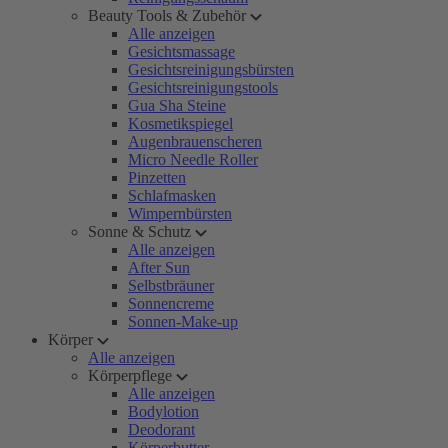
Beauty Tools & Zubehör
Alle anzeigen
Gesichtsmassage
Gesichtsreinigungsbürsten
Gesichtsreinigungstools
Gua Sha Steine
Kosmetikspiegel
Augenbrauenscheren
Micro Needle Roller
Pinzetten
Schlafmasken
Wimpernbürsten
Sonne & Schutz
Alle anzeigen
After Sun
Selbstbräuner
Sonnencreme
Sonnen-Make-up
Körper
Alle anzeigen
Körperpflege
Alle anzeigen
Bodylotion
Deodorant
Körperbutter