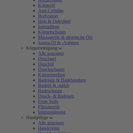
Körperöl
Anti-Cellulite
Bodyspray
Hals & Dekolleté
Intimpflege
Körperschaum
Massageöle & ätherische Öle
Sauna-Öl & -Aufguss
Körperreinigung
Alle anzeigen
Duschgel
Duschöl
Duschschaum
Körperpeeling
Badesalz & Badebomben
Badeöl & -milch
Badeschaum
Dusch- & Badesets
Feste Seife
Flüssigseife
Intimreinigung
Handpflege
Alle anzeigen
Handcreme