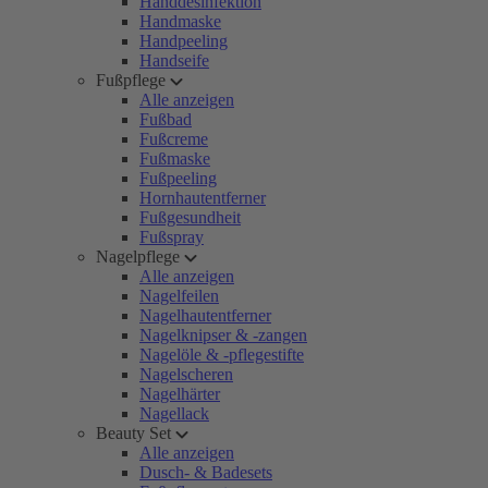
Handdesinfektion
Handmaske
Handpeeling
Handseife
Fußpflege
Alle anzeigen
Fußbad
Fußcreme
Fußmaske
Fußpeeling
Hornhautentferner
Fußgesundheit
Fußspray
Nagelpflege
Alle anzeigen
Nagelfeilen
Nagelhautentferner
Nagelknipser & -zangen
Nagelöle & -pflegestifte
Nagelscheren
Nagelhärter
Nagellack
Beauty Set
Alle anzeigen
Dusch- & Badesets