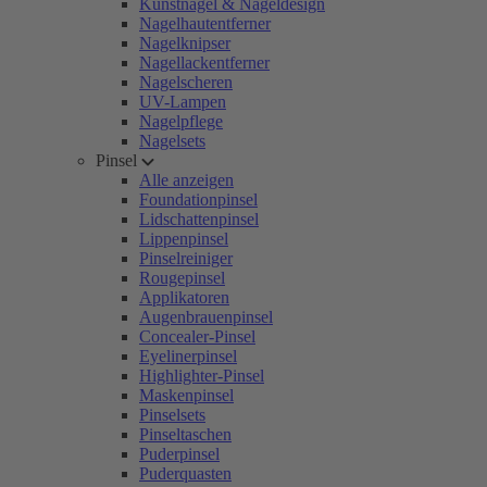
Kunstnägel & Nageldesign
Nagelhautentferner
Nagelknipser
Nagellackentferner
Nagelscheren
UV-Lampen
Nagelpflege
Nagelsets
Pinsel
Alle anzeigen
Foundationpinsel
Lidschattenpinsel
Lippenpinsel
Pinselreiniger
Rougepinsel
Applikatoren
Augenbrauenpinsel
Concealer-Pinsel
Eyelinerpinsel
Highlighter-Pinsel
Maskenpinsel
Pinselsets
Pinseltaschen
Puderpinsel
Puderquasten