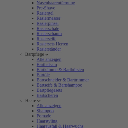
Nasenhaarentfernung
Pre-Shave
Rasiergel
Rasiermesser
Rasierpinsel
Rasierschale
Rasierschaum
Rasierseife
Rasiersets Herren
Rasierständer
Bartpflege
Alle anzeigen
Bartbalsam
Bartkämme & Bartbürsten
Bartöle
Bartschneider & Barttrimmer
Bartseife & Bartshampoo
Bartpflegesets
Bartscheren
Haare
Alle anzeigen
Shampoo
Pomade
Haarstyling
Haarausfall & Haarwuchs