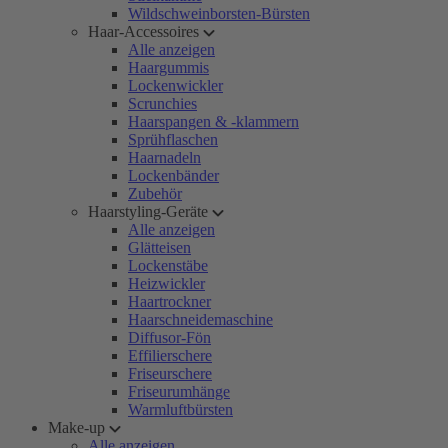
Wildschweinborsten-Bürsten
Haar-Accessoires
Alle anzeigen
Haargummis
Lockenwickler
Scrunchies
Haarspangen & -klammern
Sprühflaschen
Haarnadeln
Lockenbänder
Zubehör
Haarstyling-Geräte
Alle anzeigen
Glätteisen
Lockenstäbe
Heizwickler
Haartrockner
Haarschneidemaschine
Diffusor-Fön
Effilierschere
Friseurschere
Friseurumhänge
Warmluftbürsten
Make-up
Alle anzeigen