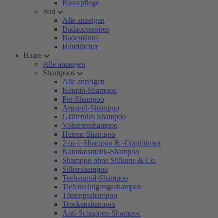
Rasurpflege
Bad
Alle anzeigen
Badaccessoires
Bademäntel
Handtücher
Haare
Alle anzeigen
Shampoos
Alle anzeigen
Keratin-Shampoo
Pre-Shampoo
Arganöl-Shampoo
Glättendes Shampoo
Volumenshampoo
Herren-Shampoo
2-in-1-Shampoo & -Conditioner
Naturkosmetik-Shampoo
Shampoo ohne Silikone & Co.
Silbershampoo
Teebaumöl-Shampoo
Tiefenreinigungsshampoo
Tönungsshampoo
Trockenshampoo
Anti-Schuppen-Shampoo