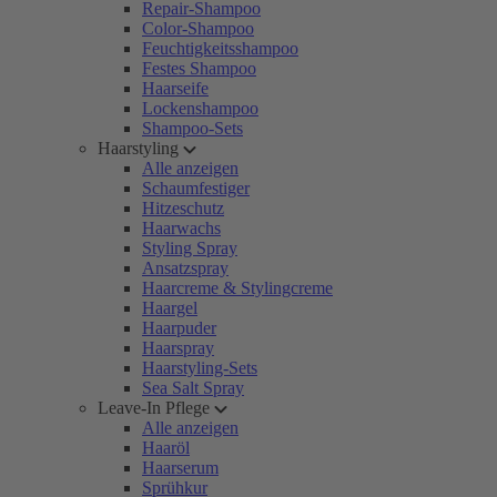
Repair-Shampoo
Color-Shampoo
Feuchtigkeitsshampoo
Festes Shampoo
Haarseife
Lockenshampoo
Shampoo-Sets
Haarstyling
Alle anzeigen
Schaumfestiger
Hitzeschutz
Haarwachs
Styling Spray
Ansatzspray
Haarcreme & Stylingcreme
Haargel
Haarpuder
Haarspray
Haarstyling-Sets
Sea Salt Spray
Leave-In Pflege
Alle anzeigen
Haaröl
Haarserum
Sprühkur