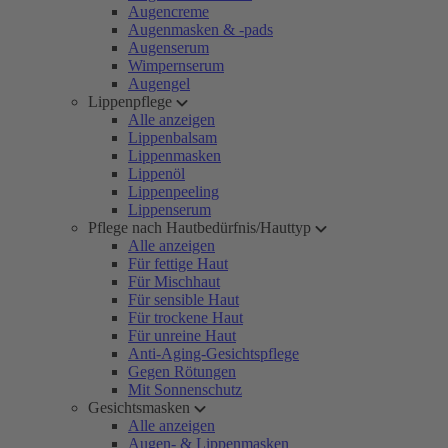
Augencreme
Augenmasken & -pads
Augenserum
Wimpernserum
Augengel
Lippenpflege
Alle anzeigen
Lippenbalsam
Lippenmasken
Lippenöl
Lippenpeeling
Lippenserum
Pflege nach Hautbedürfnis/Hauttyp
Alle anzeigen
Für fettige Haut
Für Mischhaut
Für sensible Haut
Für trockene Haut
Für unreine Haut
Anti-Aging-Gesichtspflege
Gegen Rötungen
Mit Sonnenschutz
Gesichtsmasken
Alle anzeigen
Augen- & Lippenmasken