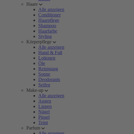
Haare
Alle anzeigen
Conditioner
Haarpflege
Shampoo
Haarfarbe
Styling
Körperpflege
Alle anzeigen
Hand & Fuß
Lotionen
Öle
Reinigung
Sonne
Deodorants
Seifen
Make-up
Alle anzeigen
Augen
Lippen
Nägel
Pinsel
Teint
Parfum
Alle anzeigen