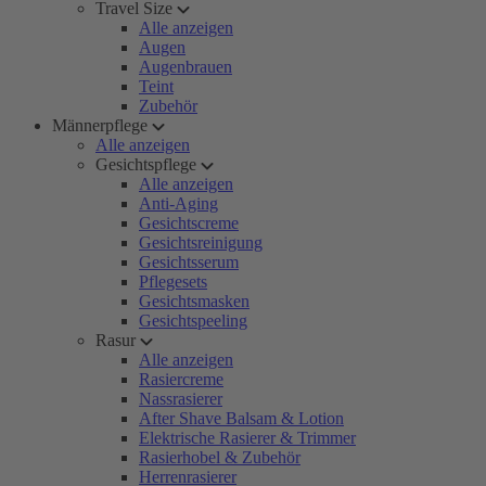
Travel Size
Alle anzeigen
Augen
Augenbrauen
Teint
Zubehör
Männerpflege
Alle anzeigen
Gesichtspflege
Alle anzeigen
Anti-Aging
Gesichtscreme
Gesichtsreinigung
Gesichtsserum
Pflegesets
Gesichtsmasken
Gesichtspeeling
Rasur
Alle anzeigen
Rasiercreme
Nassrasierer
After Shave Balsam & Lotion
Elektrische Rasierer & Trimmer
Rasierhobel & Zubehör
Herrenrasierer