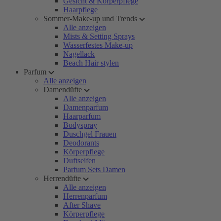
Gesicht & Körperpflege
Haarpflege
Sommer-Make-up und Trends
Alle anzeigen
Mists & Setting Sprays
Wasserfestes Make-up
Nagellack
Beach Hair stylen
Parfum
Alle anzeigen
Damendüfte
Alle anzeigen
Damenparfum
Haarparfum
Bodyspray
Duschgel Frauen
Deodorants
Körperpflege
Duftseifen
Parfum Sets Damen
Herrendüfte
Alle anzeigen
Herrenparfum
After Shave
Körperpflege