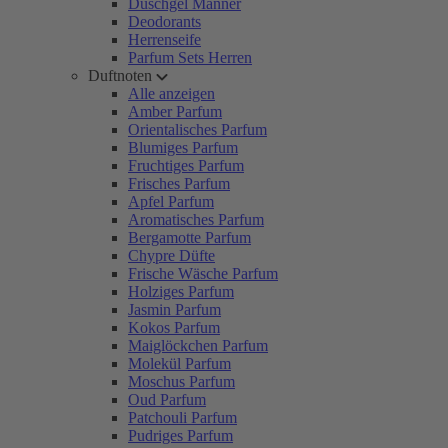
Duschgel Männer
Deodorants
Herrenseife
Parfum Sets Herren
Duftnoten
Alle anzeigen
Amber Parfum
Orientalisches Parfum
Blumiges Parfum
Fruchtiges Parfum
Frisches Parfum
Apfel Parfum
Aromatisches Parfum
Bergamotte Parfum
Chypre Düfte
Frische Wäsche Parfum
Holziges Parfum
Jasmin Parfum
Kokos Parfum
Maiglöckchen Parfum
Molekül Parfum
Moschus Parfum
Oud Parfum
Patchouli Parfum
Pudriges Parfum