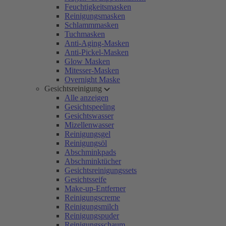
Feuchtigkeitsmasken
Reinigungsmasken
Schlammmasken
Tuchmasken
Anti-Aging-Masken
Anti-Pickel-Masken
Glow Masken
Mitesser-Masken
Overnight Maske
Gesichtsreinigung
Alle anzeigen
Gesichtspeeling
Gesichtswasser
Mizellenwasser
Reinigungsgel
Reinigungsöl
Abschminkpads
Abschminktücher
Gesichtsreinigungssets
Gesichtsseife
Make-up-Entferner
Reinigungscreme
Reinigungsmilch
Reinigungspuder
Reinigungsschaum