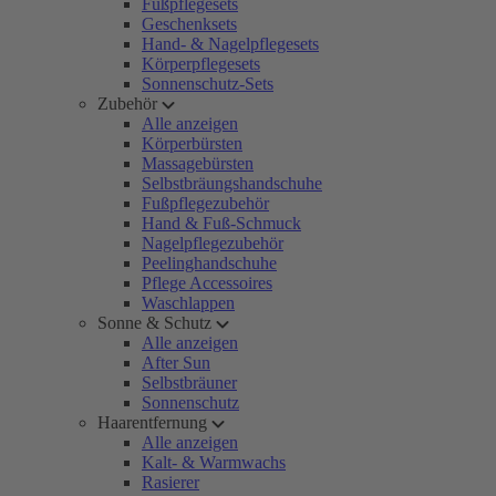
Fußpflegesets
Geschenksets
Hand- & Nagelpflegesets
Körperpflegesets
Sonnenschutz-Sets
Zubehör
Alle anzeigen
Körperbürsten
Massagebürsten
Selbstbräungshandschuhe
Fußpflegezubehör
Hand & Fuß-Schmuck
Nagelpflegezubehör
Peelinghandschuhe
Pflege Accessoires
Waschlappen
Sonne & Schutz
Alle anzeigen
After Sun
Selbstbräuner
Sonnenschutz
Haarentfernung
Alle anzeigen
Kalt- & Warmwachs
Rasierer