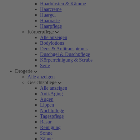
Haarbürsten & Kämme
Haarcreme
Haargel
Haarpaste
Haarpflege
Körperpflege
Alle anzeigen
Bodylotions
Deos & Antitranspirants
Duschgel & Duschpflege
Körperreinigung & Scrubs
Seife
Drogerie
Alle anzeigen
Gesichtspflege
Alle anzeigen
Anti-Aging
Augen
Lippen
Nachtpflege
Tagespflege
Rasur
Reinigung
Sonne
Zähne