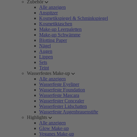
Zubehör
Alle anzeigen
Anspitzer
Kosmetikspiegel & Schminkspiegel
Kosmetiktaschen
Make-up Leerpaletten
Make-up Schwämme
Blotting Paper
Nägel
Augen
Lippen
Sets
Teint
Wasserfestes Make-up
Alle anzeigen
Wasserfeste Eyeliner
Wasserfeste Foundation
Wasserfeste Mascara
Wasserfester Concealer
Wasserfester Lidschatten
Wasserfeste Augenbrauenstifte
Highlights
Alle anzeigen
Glow Make-up
Veganes Make-up