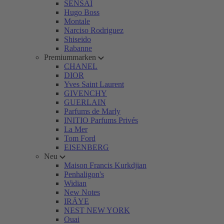
SENSAI
Hugo Boss
Montale
Narciso Rodriguez
Shiseido
Rabanne
Premiummarken
CHANEL
DIOR
Yves Saint Laurent
GIVENCHY
GUERLAIN
Parfums de Marly
INITIO Parfums Privés
La Mer
Tom Ford
EISENBERG
Neu
Maison Francis Kurkdjian
Penhaligon's
Widian
New Notes
IRÄYE
NEST NEW YORK
Ouai