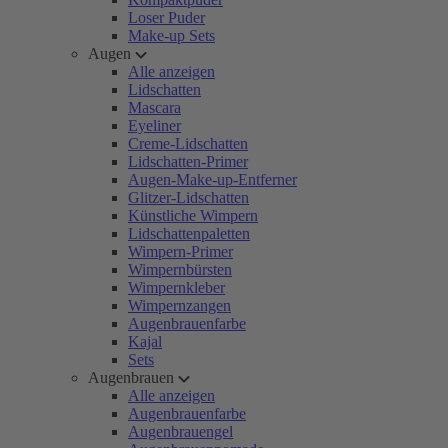
Loser Puder
Make-up Sets
Augen
Alle anzeigen
Lidschatten
Mascara
Eyeliner
Creme-Lidschatten
Lidschatten-Primer
Augen-Make-up-Entferner
Glitzer-Lidschatten
Künstliche Wimpern
Lidschattenpaletten
Wimpern-Primer
Wimpernbürsten
Wimpernkleber
Wimpernzangen
Augenbrauenfarbe
Kajal
Sets
Augenbrauen
Alle anzeigen
Augenbrauenfarbe
Augenbrauengel