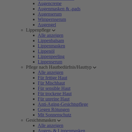
Augencreme
Augenmasken & -pads
Augenserum
Wimpernserum
Augengel
Lippenpflege
Alle anzeigen
Lippenbalsam
Lippenmasken
Lippenöl
Lippenpeeling
Lippenserum
Pflege nach Hautbedürfnis/Hauttyp
Alle anzeigen
Für fettige Haut
Für Mischhaut
Für sensible Haut
Für trockene Haut
Für unreine Haut
Anti-Aging-Gesichtspflege
Gegen Rötungen
Mit Sonnenschutz
Gesichtsmasken
Alle anzeigen
Augen- & Lippenmasken