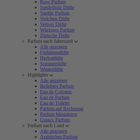
Rose Parfum
Sandelholz Düfte
Vanille Parfum
Veilchen Düfte
Vetiver Düfte
Würziges Parfum
Zitrische Düfte
Parfum nach Jahreszeit
Alle anzeigen
Frühlingsdüfte
Herbstdüfte
Sommerdüfte
Winterdüfte
Highlights
Alle anzeigen
Beliebtes Parfum
Eau de Cologne
Eau de Parfum
Eau de Toilette
Parfum auf Rechnung
Parfum Miniaturen
Unisex Parfum
Parfum nach Land
Alle anzeigen
Arabisches Parfum