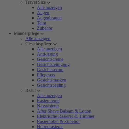
Travel Size
Alle anzeigen
Augen
Augenbrauen
Teint
Zubehör
Männerpflege
Alle anzeigen
Gesichtspflege
Alle anzeigen
Anti-Aging
Gesichtscreme
Gesichtsreinigung
Gesichtsserum
Pflegesets
Gesichtsmasken
Gesichtspeeling
Rasur
Alle anzeigen
Rasiercreme
Nassrasierer
After Shave Balsam & Lotion
Elektrische Rasierer & Trimmer
Rasierhobel & Zubehör
Herrenrasierer