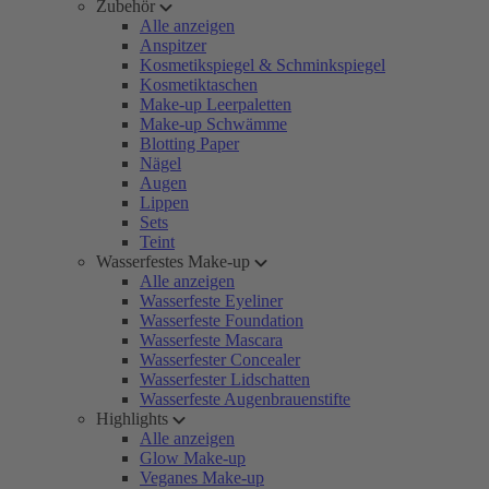
Zubehör
Alle anzeigen
Anspitzer
Kosmetikspiegel & Schminkspiegel
Kosmetiktaschen
Make-up Leerpaletten
Make-up Schwämme
Blotting Paper
Nägel
Augen
Lippen
Sets
Teint
Wasserfestes Make-up
Alle anzeigen
Wasserfeste Eyeliner
Wasserfeste Foundation
Wasserfeste Mascara
Wasserfester Concealer
Wasserfester Lidschatten
Wasserfeste Augenbrauenstifte
Highlights
Alle anzeigen
Glow Make-up
Veganes Make-up