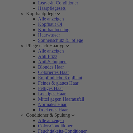
Leave-in Conditioner
Haarpflegesets
Kopfhautpflege
Alle anzeigen
Kopfhaut-Öl
Kopfhautpeeling
Haarwasser
Sonnenschutz & -pflege
Pflege nach Haartyp
Alle anzeigen
Anti-Frizz
Anti-Schuppen
Blondes Haar
Coloriertes Haar
Empfindliche Kopfhaut
Feines & glattes Haar
Fettiges Haar
Lockiges Haar
Mittel gegen Haarausfall
Normales Haar
Trockenes Haar
Conditioner & Spülung
Alle anzeigen
Color-Conditioner
Feuchtigkeits-Conditioner