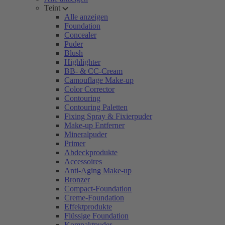
Teint
Alle anzeigen
Foundation
Concealer
Puder
Blush
Highlighter
BB- & CC-Cream
Camouflage Make-up
Color Corrector
Contouring
Contouring Paletten
Fixing Spray & Fixierpuder
Make-up Entferner
Mineralpuder
Primer
Abdeckprodukte
Accessoires
Anti-Aging Make-up
Bronzer
Compact-Foundation
Creme-Foundation
Effektprodukte
Flüssige Foundation
Kompaktpuder