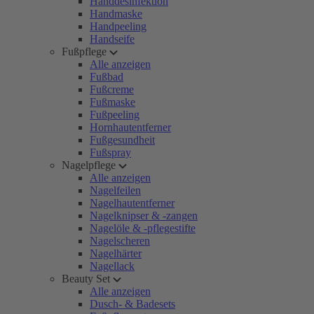
Handdesinfektion
Handmaske
Handpeeling
Handseife
Fußpflege
Alle anzeigen
Fußbad
Fußcreme
Fußmaske
Fußpeeling
Hornhautentferner
Fußgesundheit
Fußspray
Nagelpflege
Alle anzeigen
Nagelfeilen
Nagelhautentferner
Nagelknipser & -zangen
Nagelöle & -pflegestifte
Nagelscheren
Nagelhärter
Nagellack
Beauty Set
Alle anzeigen
Dusch- & Badesets