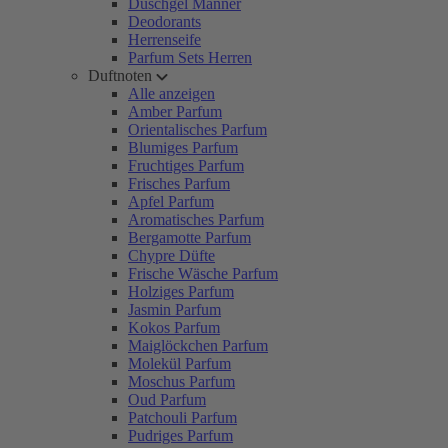
Duschgel Männer
Deodorants
Herrenseife
Parfum Sets Herren
Duftnoten
Alle anzeigen
Amber Parfum
Orientalisches Parfum
Blumiges Parfum
Fruchtiges Parfum
Frisches Parfum
Apfel Parfum
Aromatisches Parfum
Bergamotte Parfum
Chypre Düfte
Frische Wäsche Parfum
Holziges Parfum
Jasmin Parfum
Kokos Parfum
Maiglöckchen Parfum
Molekül Parfum
Moschus Parfum
Oud Parfum
Patchouli Parfum
Pudriges Parfum