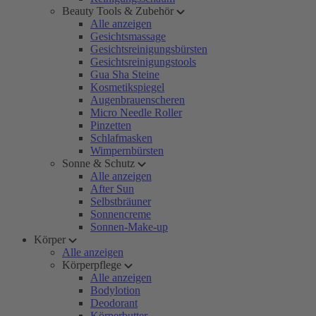
Beauty Tools & Zubehör
Alle anzeigen
Gesichtsmassage
Gesichtsreinigungsbürsten
Gesichtsreinigungstools
Gua Sha Steine
Kosmetikspiegel
Augenbrauenscheren
Micro Needle Roller
Pinzetten
Schlafmasken
Wimpernbürsten
Sonne & Schutz
Alle anzeigen
After Sun
Selbstbräuner
Sonnencreme
Sonnen-Make-up
Körper
Alle anzeigen
Körperpflege
Alle anzeigen
Bodylotion
Deodorant
Körperbutter