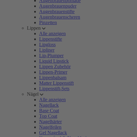
Augenbrauenpomade
Augenbrauenpuder
Augenbrauenstifte
Augenbrauenscheren
Pinzetten
Lippen
Alle anzeigen
Lippenstifte
Lipgloss
Lipliner
Lip-Plumper
Liquid Lipstick
Lippen Zubehör
Lippen-Primer
Lippenbalsam
Matter Lippenstift
Lippenstift-Sets
Nägel
Alle anzeigen
Nagellack
Base Coat
Top Coat
Nagelhärter
Nagelfeilen
Gel Nagellack