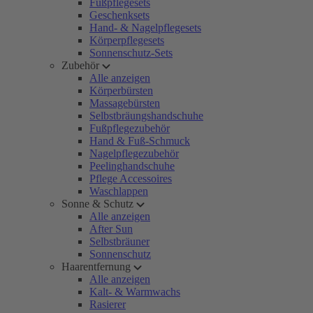
Fußpflegesets
Geschenksets
Hand- & Nagelpflegesets
Körperpflegesets
Sonnenschutz-Sets
Zubehör
Alle anzeigen
Körperbürsten
Massagebürsten
Selbstbräungshandschuhe
Fußpflegezubehör
Hand & Fuß-Schmuck
Nagelpflegezubehör
Peelinghandschuhe
Pflege Accessoires
Waschlappen
Sonne & Schutz
Alle anzeigen
After Sun
Selbstbräuner
Sonnenschutz
Haarentfernung
Alle anzeigen
Kalt- & Warmwachs
Rasierer