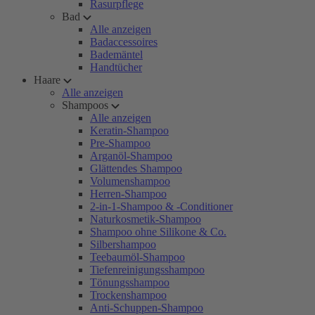
Rasurpflege
Bad
Alle anzeigen
Badaccessoires
Bademäntel
Handtücher
Haare
Alle anzeigen
Shampoos
Alle anzeigen
Keratin-Shampoo
Pre-Shampoo
Arganöl-Shampoo
Glättendes Shampoo
Volumenshampoo
Herren-Shampoo
2-in-1-Shampoo & -Conditioner
Naturkosmetik-Shampoo
Shampoo ohne Silikone & Co.
Silbershampoo
Teebaumöl-Shampoo
Tiefenreinigungsshampoo
Tönungsshampoo
Trockenshampoo
Anti-Schuppen-Shampoo