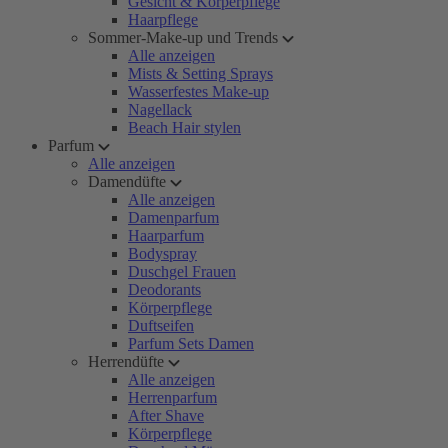
Gesicht & Körperpflege
Haarpflege
Sommer-Make-up und Trends
Alle anzeigen
Mists & Setting Sprays
Wasserfestes Make-up
Nagellack
Beach Hair stylen
Parfum
Alle anzeigen
Damendüfte
Alle anzeigen
Damenparfum
Haarparfum
Bodyspray
Duschgel Frauen
Deodorants
Körperpflege
Duftseifen
Parfum Sets Damen
Herrendüfte
Alle anzeigen
Herrenparfum
After Shave
Körperpflege