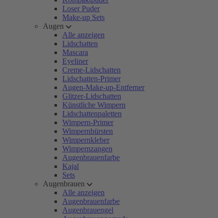
Loser Puder
Make-up Sets
Augen
Alle anzeigen
Lidschatten
Mascara
Eyeliner
Creme-Lidschatten
Lidschatten-Primer
Augen-Make-up-Entferner
Glitzer-Lidschatten
Künstliche Wimpern
Lidschattenpaletten
Wimpern-Primer
Wimpernbürsten
Wimpernkleber
Wimpernzangen
Augenbrauenfarbe
Kajal
Sets
Augenbrauen
Alle anzeigen
Augenbrauenfarbe
Augenbrauengel