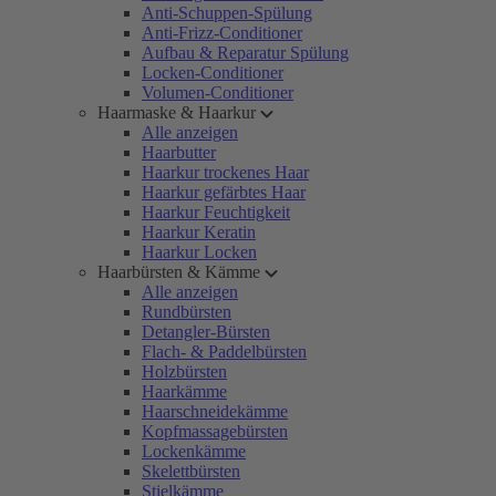
Anti-Schuppen-Spülung
Anti-Frizz-Conditioner
Aufbau & Reparatur Spülung
Locken-Conditioner
Volumen-Conditioner
Haarmaske & Haarkur
Alle anzeigen
Haarbutter
Haarkur trockenes Haar
Haarkur gefärbtes Haar
Haarkur Feuchtigkeit
Haarkur Keratin
Haarkur Locken
Haarbürsten & Kämme
Alle anzeigen
Rundbürsten
Detangler-Bürsten
Flach- & Paddelbürsten
Holzbürsten
Haarkämme
Haarschneidekämme
Kopfmassagebürsten
Lockenkämme
Skelettbürsten
Stielkämme