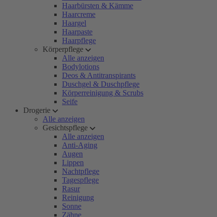
Haarbürsten & Kämme
Haarcreme
Haargel
Haarpaste
Haarpflege
Körperpflege
Alle anzeigen
Bodylotions
Deos & Antitranspirants
Duschgel & Duschpflege
Körperreinigung & Scrubs
Seife
Drogerie
Alle anzeigen
Gesichtspflege
Alle anzeigen
Anti-Aging
Augen
Lippen
Nachtpflege
Tagespflege
Rasur
Reinigung
Sonne
Zähne