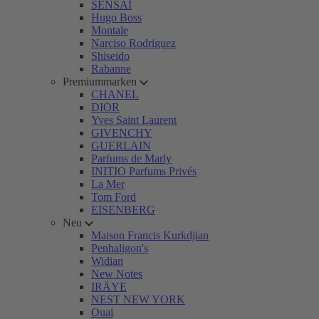
SENSAI
Hugo Boss
Montale
Narciso Rodriguez
Shiseido
Rabanne
Premiummarken
CHANEL
DIOR
Yves Saint Laurent
GIVENCHY
GUERLAIN
Parfums de Marly
INITIO Parfums Privés
La Mer
Tom Ford
EISENBERG
Neu
Maison Francis Kurkdjian
Penhaligon's
Widian
New Notes
IRÄYE
NEST NEW YORK
Ouai