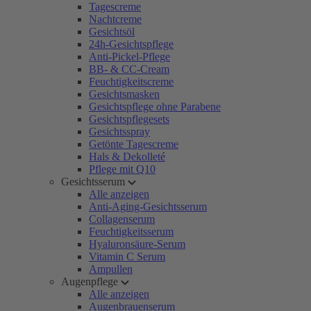
Tagescreme
Nachtcreme
Gesichtsöl
24h-Gesichtspflege
Anti-Pickel-Pflege
BB- & CC-Cream
Feuchtigkeitscreme
Gesichtsmasken
Gesichtspflege ohne Parabene
Gesichtspflegesets
Gesichtsspray
Getönte Tagescreme
Hals & Dekolleté
Pflege mit Q10
Gesichtsserum
Alle anzeigen
Anti-Aging-Gesichtsserum
Collagenserum
Feuchtigkeitsserum
Hyaluronsäure-Serum
Vitamin C Serum
Ampullen
Augenpflege
Alle anzeigen
Augenbrauenserum