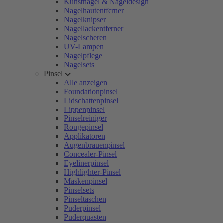
Kunstnägel & Nageldesign
Nagelhautentferner
Nagelknipser
Nagellackentferner
Nagelscheren
UV-Lampen
Nagelpflege
Nagelsets
Pinsel
Alle anzeigen
Foundationpinsel
Lidschattenpinsel
Lippenpinsel
Pinselreiniger
Rougepinsel
Applikatoren
Augenbrauenpinsel
Concealer-Pinsel
Eyelinerpinsel
Highlighter-Pinsel
Maskenpinsel
Pinselsets
Pinseltaschen
Puderpinsel
Puderquasten