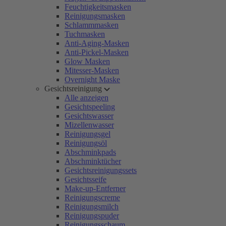
Feuchtigkeitsmasken
Reinigungsmasken
Schlammmasken
Tuchmasken
Anti-Aging-Masken
Anti-Pickel-Masken
Glow Masken
Mitesser-Masken
Overnight Maske
Gesichtsreinigung
Alle anzeigen
Gesichtspeeling
Gesichtswasser
Mizellenwasser
Reinigungsgel
Reinigungsöl
Abschminkpads
Abschminktücher
Gesichtsreinigungssets
Gesichtsseife
Make-up-Entferner
Reinigungscreme
Reinigungsmilch
Reinigungspuder
Reinigungsschaum