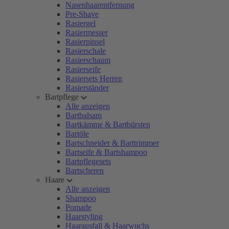
Nasenhaarentfernung
Pre-Shave
Rasiergel
Rasiermesser
Rasierpinsel
Rasierschale
Rasierschaum
Rasierseife
Rasiersets Herren
Rasierständer
Bartpflege
Alle anzeigen
Bartbalsam
Bartkämme & Bartbürsten
Bartöle
Bartschneider & Barttrimmer
Bartseife & Bartshampoo
Bartpflegesets
Bartscheren
Haare
Alle anzeigen
Shampoo
Pomade
Haarstyling
Haarausfall & Haarwuchs