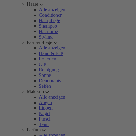
Haare
Alle anzeigen
Conditioner
Haarpflege
Shampoo
Haarfarbe
Styling
Körperpflege
Alle anzeigen
Hand & Fuß
Lotionen
Öle
Reinigung
Sonne
Deodorants
Seifen
Make-up
Alle anzeigen
Augen
Lippen
Nägel
Pinsel
Teint
Parfum
Alle anzeigen