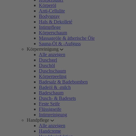
Körperöl
Anti-Cellulite
Bodyspray
Hals & Dekolleté
Intimpflege
Körperschaum
Massageöle & ätherische Öle
Sauna-Öl & -Aufguss
Körperreinigung
Alle anzeigen
Duschgel
Duschöl
Duschschaum
Körperpeeling
Badesalz & Badebomben
Badeöl & -milch
Badeschaum
Dusch- & Badesets
Feste Seife
Flüssigseife
Intimreinigung
Handpflege
Alle anzeigen
Handcreme