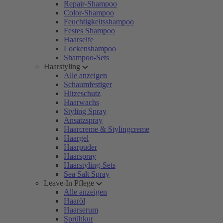
Repair-Shampoo
Color-Shampoo
Feuchtigkeitsshampoo
Festes Shampoo
Haarseife
Lockenshampoo
Shampoo-Sets
Haarstyling
Alle anzeigen
Schaumfestiger
Hitzeschutz
Haarwachs
Styling Spray
Ansatzspray
Haarcreme & Stylingcreme
Haargel
Haarpuder
Haarspray
Haarstyling-Sets
Sea Salt Spray
Leave-In Pflege
Alle anzeigen
Haaröl
Haarserum
Sprühkur