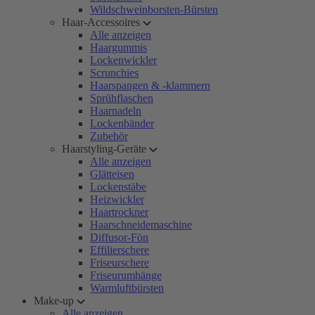
Wildschweinborsten-Bürsten
Haar-Accessoires
Alle anzeigen
Haargummis
Lockenwickler
Scrunchies
Haarspangen & -klammern
Sprühflaschen
Haarnadeln
Lockenbänder
Zubehör
Haarstyling-Geräte
Alle anzeigen
Glätteisen
Lockenstäbe
Heizwickler
Haartrockner
Haarschneidemaschine
Diffusor-Fön
Effilierschere
Friseurschere
Friseurumhänge
Warmluftbürsten
Make-up
Alle anzeigen