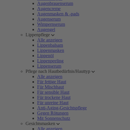
Augenbrauenserum
Augencreme
Augenmasken & -pads
Augenserum
Wimpernserum
Augengel
Lippenpflege
Alle anzeigen
Lippenbalsam
Lippenmasken
Lippenöl
Lippenpeeling
Lippenserum
Pflege nach Hautbedürfnis/Hauttyp
Alle anzeigen
Für fettige Haut
Für Mischhaut
Für sensible Haut
Für trockene Haut
Für unreine Haut
Anti-Aging-Gesichtspflege
Gegen Rötungen
Mit Sonnenschutz
Gesichtsmasken
Alle anzeigen