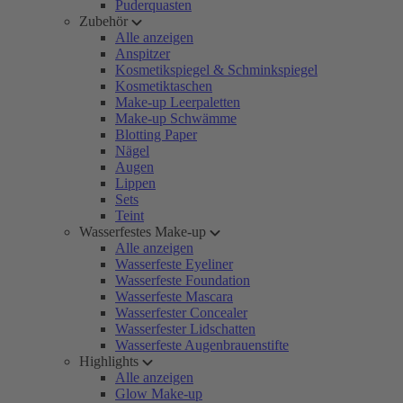
Puderquasten
Zubehör
Alle anzeigen
Anspitzer
Kosmetikspiegel & Schminkspiegel
Kosmetiktaschen
Make-up Leerpaletten
Make-up Schwämme
Blotting Paper
Nägel
Augen
Lippen
Sets
Teint
Wasserfestes Make-up
Alle anzeigen
Wasserfeste Eyeliner
Wasserfeste Foundation
Wasserfeste Mascara
Wasserfester Concealer
Wasserfester Lidschatten
Wasserfeste Augenbrauenstifte
Highlights
Alle anzeigen
Glow Make-up