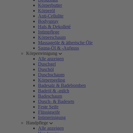
Körperbutter
Körperöl
Anti-Cellulite
Bodyspray
Hals & Dekolleté
Intimpflege
Körperschaum
Massageöle & ätherische Öle
Sauna-Öl & -Aufguss
Körperreinigung
Alle anzeigen
Duschgel
Duschöl
Duschschaum
Körperpeeling
Badesalz & Badebomben
Badeöl & -milch
Badeschaum
Dusch- & Badesets
Feste Seife
Flüssigseife
Intimreinigung
Handpflege
Alle anzeigen