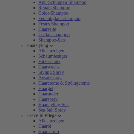
Anti-Schuppen-Shampoo
Repair-Shampoo
Color-Shampoo
Feuchtigkeitsshampoo
Festes Shampoo
Haarseife
Lockenshampoo
Shampoo-Sets
Haarstyling
Alle anzeigen
Schaumfestiger
Hitzeschutz
Haarwachs
Styling Spray
Ansatzspray
Haarcreme & Stylingcreme
Haargel
Haarpuder
Haarspray
Haarstyling-Sets
Sea Salt Spray
Leave-In Pflege
Alle anzeigen
Haaröl
Haarserum