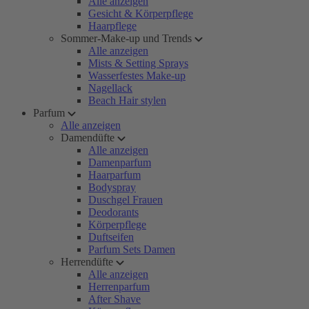
Alle anzeigen
Gesicht & Körperpflege
Haarpflege
Sommer-Make-up und Trends
Alle anzeigen
Mists & Setting Sprays
Wasserfestes Make-up
Nagellack
Beach Hair stylen
Parfum
Alle anzeigen
Damendüfte
Alle anzeigen
Damenparfum
Haarparfum
Bodyspray
Duschgel Frauen
Deodorants
Körperpflege
Duftseifen
Parfum Sets Damen
Herrendüfte
Alle anzeigen
Herrenparfum
After Shave