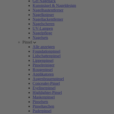
Gel Nagellack
Kunstnägel & Nageldesign
Nagelhautentferner
Nagelknipser
Nagellackentferner
Nagelscheren
UV-Lampen
Nagelpflege
Nagelsets
Pinsel
Alle anzeigen
Foundationpinsel
Lidschattenpinsel
Lippenpinsel
Pinselreiniger
Rougepinsel
Applikatoren
Augenbrauenpinsel
Concealer-Pinsel
Eyelinerpinsel
Highlighter-Pinsel
Maskenpinsel
Pinselsets
Pinseltaschen
Puderpinsel