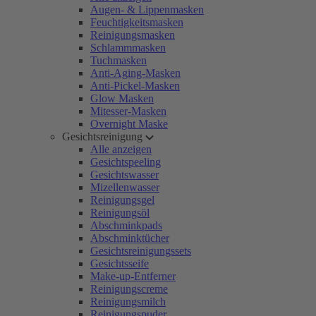
Augen- & Lippenmasken
Feuchtigkeitsmasken
Reinigungsmasken
Schlammmasken
Tuchmasken
Anti-Aging-Masken
Anti-Pickel-Masken
Glow Masken
Mitesser-Masken
Overnight Maske
Gesichtsreinigung
Alle anzeigen
Gesichtspeeling
Gesichtswasser
Mizellenwasser
Reinigungsgel
Reinigungsöl
Abschminkpads
Abschminktücher
Gesichtsreinigungssets
Gesichtsseife
Make-up-Entferner
Reinigungscreme
Reinigungsmilch
Reinigungspuder