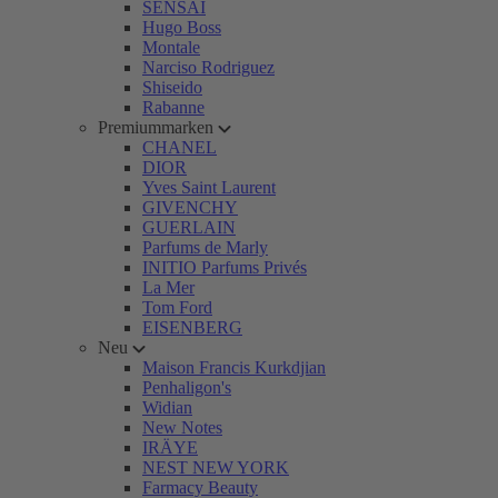
SENSAI
Hugo Boss
Montale
Narciso Rodriguez
Shiseido
Rabanne
Premiummarken
CHANEL
DIOR
Yves Saint Laurent
GIVENCHY
GUERLAIN
Parfums de Marly
INITIO Parfums Privés
La Mer
Tom Ford
EISENBERG
Neu
Maison Francis Kurkdjian
Penhaligon's
Widian
New Notes
IRÄYE
NEST NEW YORK
Farmacy Beauty