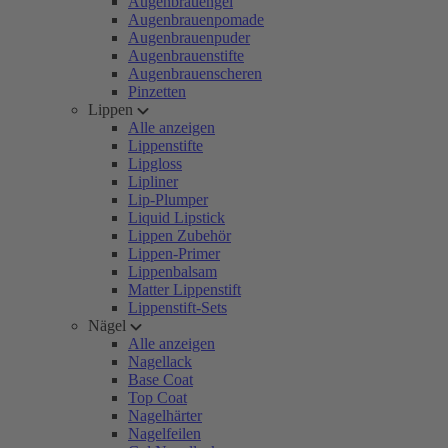
Augenbrauengel
Augenbrauenpomade
Augenbrauenpuder
Augenbrauenstifte
Augenbrauenscheren
Pinzetten
Lippen
Alle anzeigen
Lippenstifte
Lipgloss
Lipliner
Lip-Plumper
Liquid Lipstick
Lippen Zubehör
Lippen-Primer
Lippenbalsam
Matter Lippenstift
Lippenstift-Sets
Nägel
Alle anzeigen
Nagellack
Base Coat
Top Coat
Nagelhärter
Nagelfeilen