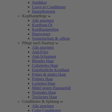
Sprühkur
Leave-in Conditioner
Haarpflegesets
Kopfhautpflege
Alle anzeigen
Kopfhaut-Öl
Kopfhautpeeling
Haarwasser
Sonnenschutz & -pflege
Pflege nach Haartyp
Alle anzeigen
Anti-Frizz
Anti-Schuppen
Blondes Haar
Coloriertes Haar
Empfindliche Kopfhaut
Feines & glattes Haar
Fettiges Haar
Lockiges Haar
Mittel gegen Haarausfall
Normales Haar
Trockenes Haar
Conditioner & Spülung
Alle anzeigen
Color-Conditioner