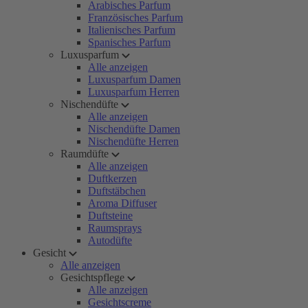
Arabisches Parfum
Französisches Parfum
Italienisches Parfum
Spanisches Parfum
Luxusparfum
Alle anzeigen
Luxusparfum Damen
Luxusparfum Herren
Nischendüfte
Alle anzeigen
Nischendüfte Damen
Nischendüfte Herren
Raumdüfte
Alle anzeigen
Duftkerzen
Duftstäbchen
Aroma Diffuser
Duftsteine
Raumsprays
Autodüfte
Gesicht
Alle anzeigen
Gesichtspflege
Alle anzeigen
Gesichtscreme