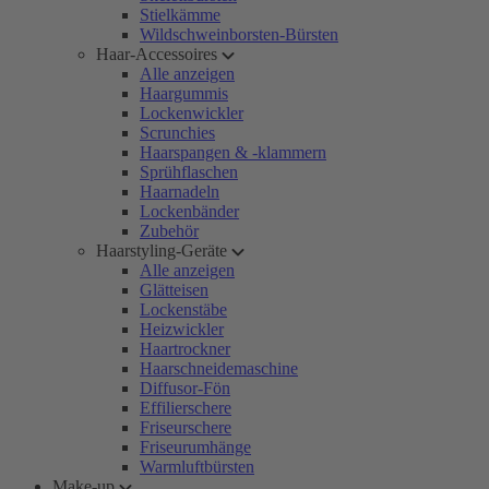
Stielkämme
Wildschweinborsten-Bürsten
Haar-Accessoires
Alle anzeigen
Haargummis
Lockenwickler
Scrunchies
Haarspangen & -klammern
Sprühflaschen
Haarnadeln
Lockenbänder
Zubehör
Haarstyling-Geräte
Alle anzeigen
Glätteisen
Lockenstäbe
Heizwickler
Haartrockner
Haarschneidemaschine
Diffusor-Fön
Effilierschere
Friseurschere
Friseurumhänge
Warmluftbürsten
Make-up