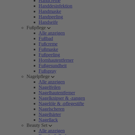
Handcreme
Handdesinfektion
Handmaske
Handpeeling
Handseife
Fußpflege
Alle anzeigen
Fußbad
Fußcreme
Fußmaske
Fußpeeling
Hornhautentferner
Fußgesundheit
Fußspray
Nagelpflege
Alle anzeigen
Nagelfeilen
Nagelhautentferner
Nagelknipser & -zangen
Nagelöle & -pflegestifte
Nagelscheren
Nagelhärter
Nagellack
Beauty Set
Alle anzeigen