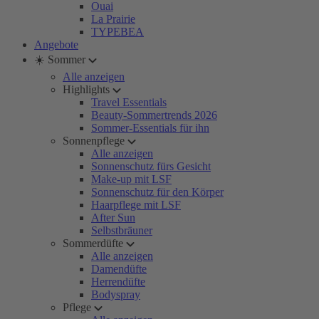
Ouai
La Prairie
TYPEBEA
Angebote
☀️ Sommer
Alle anzeigen
Highlights
Travel Essentials
Beauty-Sommertrends 2026
Sommer-Essentials für ihn
Sonnenpflege
Alle anzeigen
Sonnenschutz fürs Gesicht
Make-up mit LSF
Sonnenschutz für den Körper
Haarpflege mit LSF
After Sun
Selbstbräuner
Sommerdüfte
Alle anzeigen
Damendüfte
Herrendüfte
Bodyspray
Pflege