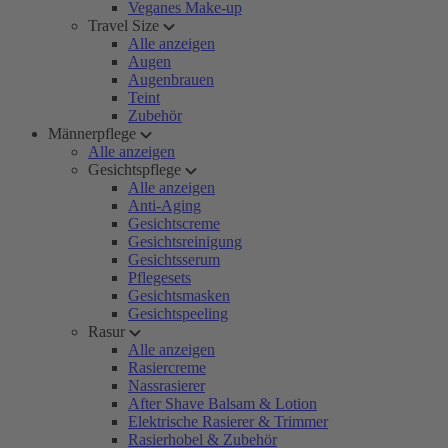
Veganes Make-up
Travel Size
Alle anzeigen
Augen
Augenbrauen
Teint
Zubehör
Männerpflege
Alle anzeigen
Gesichtspflege
Alle anzeigen
Anti-Aging
Gesichtscreme
Gesichtsreinigung
Gesichtsserum
Pflegesets
Gesichtsmasken
Gesichtspeeling
Rasur
Alle anzeigen
Rasiercreme
Nassrasierer
After Shave Balsam & Lotion
Elektrische Rasierer & Trimmer
Rasierhobel & Zubehör