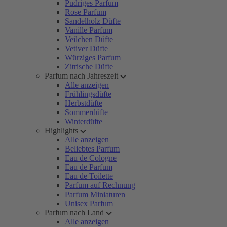
Pudriges Parfum
Rose Parfum
Sandelholz Düfte
Vanille Parfum
Veilchen Düfte
Vetiver Düfte
Würziges Parfum
Zitrische Düfte
Parfum nach Jahreszeit
Alle anzeigen
Frühlingsdüfte
Herbstdüfte
Sommerdüfte
Winterdüfte
Highlights
Alle anzeigen
Beliebtes Parfum
Eau de Cologne
Eau de Parfum
Eau de Toilette
Parfum auf Rechnung
Parfum Miniaturen
Unisex Parfum
Parfum nach Land
Alle anzeigen