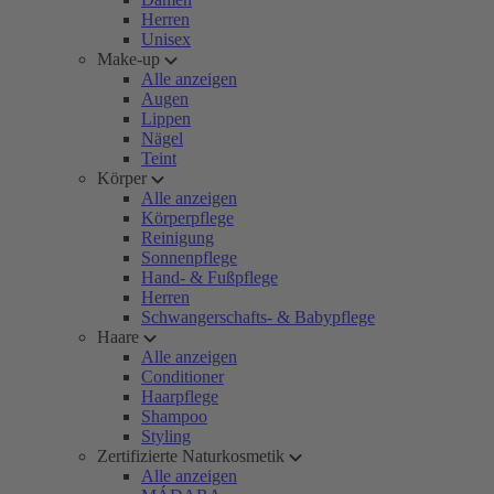
Herren
Unisex
Make-up
Alle anzeigen
Augen
Lippen
Nägel
Teint
Körper
Alle anzeigen
Körperpflege
Reinigung
Sonnenpflege
Hand- & Fußpflege
Herren
Schwangerschafts- & Babypflege
Haare
Alle anzeigen
Conditioner
Haarpflege
Shampoo
Styling
Zertifizierte Naturkosmetik
Alle anzeigen