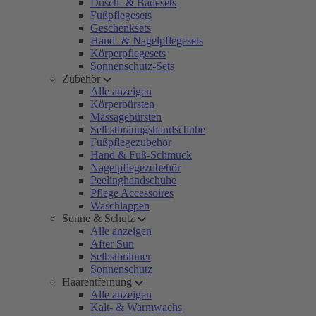
Dusch- & Badesets
Fußpflegesets
Geschenksets
Hand- & Nagelpflegesets
Körperpflegesets
Sonnenschutz-Sets
Zubehör
Alle anzeigen
Körperbürsten
Massagebürsten
Selbstbräungshandschuhe
Fußpflegezubehör
Hand & Fuß-Schmuck
Nagelpflegezubehör
Peelinghandschuhe
Pflege Accessoires
Waschlappen
Sonne & Schutz
Alle anzeigen
After Sun
Selbstbräuner
Sonnenschutz
Haarentfernung
Alle anzeigen
Kalt- & Warmwachs