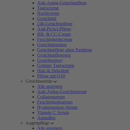
Anti-Aging-Gesichtspflege
Tagescreme
Nachtcreme
Gesichtsöl
24h-Gesichtspflege
Anti-Pickel-Pflege
BB- & CC-Cream
Feuchtigkeitscreme
Gesichtsmasken
Gesichtspflege ohne Parabene
Gesichtspflegesets
Gesichtsspray
Getönte Tagescreme
Hals & Dekolleté
Pflege mit Q10
Gesichtsserum
Alle anzeigen
Anti-Aging-Gesichtsserum
Collagenserum
Feuchtigkeitsserum
Hyaluronsäure-Serum
Vitamin C Serum
Ampullen
Augenpflege
Alle anzeigen