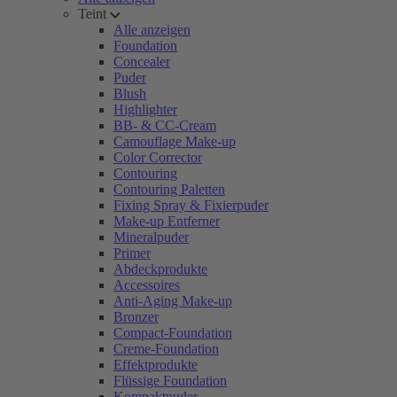
Teint
Alle anzeigen
Foundation
Concealer
Puder
Blush
Highlighter
BB- & CC-Cream
Camouflage Make-up
Color Corrector
Contouring
Contouring Paletten
Fixing Spray & Fixierpuder
Make-up Entferner
Mineralpuder
Primer
Abdeckprodukte
Accessoires
Anti-Aging Make-up
Bronzer
Compact-Foundation
Creme-Foundation
Effektprodukte
Flüssige Foundation
Kompaktpuder