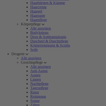
Haarbürsten & Kämme
Haarcreme
Haargel
Haarpaste
Haarpflege
Körperpflege
Alle anzeigen
Bodylotions
Deos & Antitranspirants
Duschgel & Duschpflege
Körperreinigung & Scrubs
Seife
Drogerie
Alle anzeigen
Gesichtspflege
Alle anzeigen
Anti-Aging
Augen
Lippen
Nachtpflege
Tagespflege
Rasur
Reinigung
Sonne
Zähne