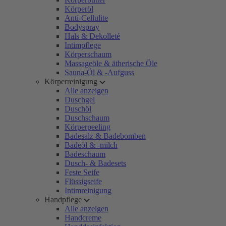
Körperöl
Anti-Cellulite
Bodyspray
Hals & Dekolleté
Intimpflege
Körperschaum
Massageöle & ätherische Öle
Sauna-Öl & -Aufguss
Körperreinigung
Alle anzeigen
Duschgel
Duschöl
Duschschaum
Körperpeeling
Badesalz & Badebomben
Badeöl & -milch
Badeschaum
Dusch- & Badesets
Feste Seife
Flüssigseife
Intimreinigung
Handpflege
Alle anzeigen
Handcreme