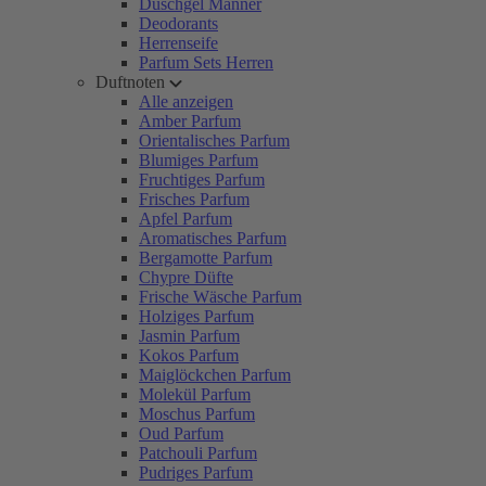
Duschgel Männer
Deodorants
Herrenseife
Parfum Sets Herren
Duftnoten
Alle anzeigen
Amber Parfum
Orientalisches Parfum
Blumiges Parfum
Fruchtiges Parfum
Frisches Parfum
Apfel Parfum
Aromatisches Parfum
Bergamotte Parfum
Chypre Düfte
Frische Wäsche Parfum
Holziges Parfum
Jasmin Parfum
Kokos Parfum
Maiglöckchen Parfum
Molekül Parfum
Moschus Parfum
Oud Parfum
Patchouli Parfum
Pudriges Parfum