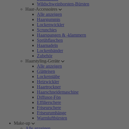
Wildschweinborsten-Bürsten
Haar-Accessoires
Alle anzeigen
Haargummis
Lockenwickler
Scrunchies
Haarspangen & -klammern
Sprühflaschen
Haarnadeln
Lockenbänder
Zubehör
Haarstyling-Geräte
Alle anzeigen
Glätteisen
Lockenstäbe
Heizwickler
Haartrockner
Haarschneidemaschine
Diffusor-Fön
Effilierschere
Friseurschere
Friseurumhänge
Warmluftbürsten
Make-up
Alle anzeigen