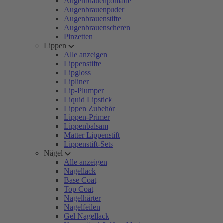
Augenbrauenpomade
Augenbrauenpuder
Augenbrauenstifte
Augenbrauenscheren
Pinzetten
Lippen
Alle anzeigen
Lippenstifte
Lipgloss
Lipliner
Lip-Plumper
Liquid Lipstick
Lippen Zubehör
Lippen-Primer
Lippenbalsam
Matter Lippenstift
Lippenstift-Sets
Nägel
Alle anzeigen
Nagellack
Base Coat
Top Coat
Nagelhärter
Nagelfeilen
Gel Nagellack