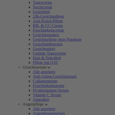
Tagescreme
Nachtcreme
Gesichtsöl
24h-Gesichtspflege
Anti-Pickel-Pflege
BB- & CC-Cream
Feuchtigkeitscreme
Gesichtsmasken
Gesichtspflege ohne Parabene
Gesichtspflegesets
Gesichtsspray
Getönte Tagescreme
Hals & Dekolleté
Pflege mit Q10
Gesichtsserum
Alle anzeigen
Anti-Aging-Gesichtsserum
Collagenserum
Feuchtigkeitsserum
Hyaluronsäure-Serum
Vitamin C Serum
Ampullen
Augenpflege
Alle anzeigen
Augenbrauenserum