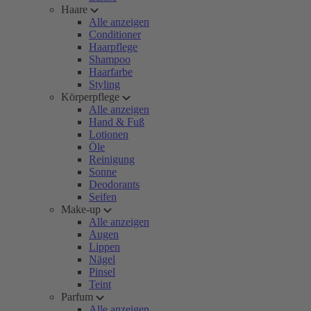
Haare
Alle anzeigen
Conditioner
Haarpflege
Shampoo
Haarfarbe
Styling
Körperpflege
Alle anzeigen
Hand & Fuß
Lotionen
Öle
Reinigung
Sonne
Deodorants
Seifen
Make-up
Alle anzeigen
Augen
Lippen
Nägel
Pinsel
Teint
Parfum
Alle anzeigen