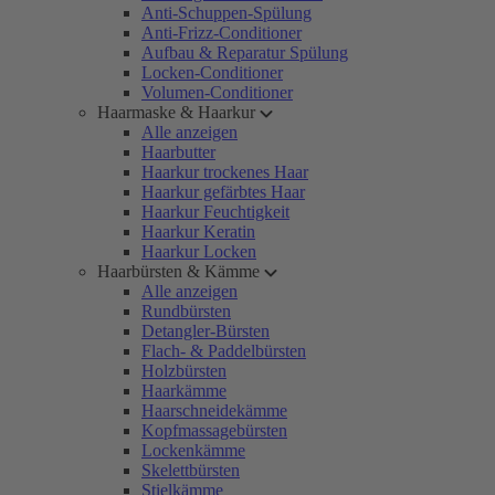
Anti-Schuppen-Spülung
Anti-Frizz-Conditioner
Aufbau & Reparatur Spülung
Locken-Conditioner
Volumen-Conditioner
Haarmaske & Haarkur
Alle anzeigen
Haarbutter
Haarkur trockenes Haar
Haarkur gefärbtes Haar
Haarkur Feuchtigkeit
Haarkur Keratin
Haarkur Locken
Haarbürsten & Kämme
Alle anzeigen
Rundbürsten
Detangler-Bürsten
Flach- & Paddelbürsten
Holzbürsten
Haarkämme
Haarschneidekämme
Kopfmassagebürsten
Lockenkämme
Skelettbürsten
Stielkämme