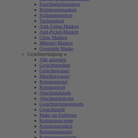
Feuchtigkeitsmasken
Reinigungsmasken
Schlammmasken
Tuchmasken
Anti-Aging-Masken
Anti-Pickel-Masken
Glow Masken
Mitesser-Masken
Overnight Maske
Gesichtsreinigung
Alle anzeigen
Gesichtspeeling
Gesichtswasser
Mizellenwasser
Reinigungsgel
Reinigungsöl
Abschminkpads
Abschminktücher
Gesichtsreinigungssets
Gesichtsseife
Make-up-Entferner
Reinigungscreme
Reinigungsmilch
Reinigungspuder
Reinigungsschaum