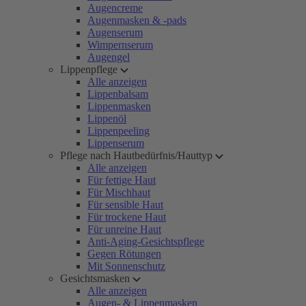
Augencreme
Augenmasken & -pads
Augenserum
Wimpernserum
Augengel
Lippenpflege
Alle anzeigen
Lippenbalsam
Lippenmasken
Lippenöl
Lippenpeeling
Lippenserum
Pflege nach Hautbedürfnis/Hauttyp
Alle anzeigen
Für fettige Haut
Für Mischhaut
Für sensible Haut
Für trockene Haut
Für unreine Haut
Anti-Aging-Gesichtspflege
Gegen Rötungen
Mit Sonnenschutz
Gesichtsmasken
Alle anzeigen
Augen- & Lippenmasken