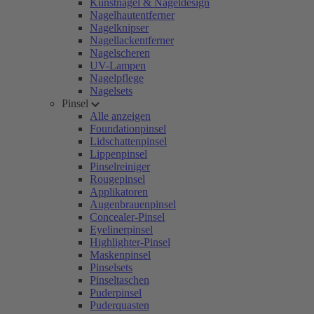
Kunstnägel & Nageldesign
Nagelhautentferner
Nagelknipser
Nagellackentferner
Nagelscheren
UV-Lampen
Nagelpflege
Nagelsets
Pinsel
Alle anzeigen
Foundationpinsel
Lidschattenpinsel
Lippenpinsel
Pinselreiniger
Rougepinsel
Applikatoren
Augenbrauenpinsel
Concealer-Pinsel
Eyelinerpinsel
Highlighter-Pinsel
Maskenpinsel
Pinselsets
Pinseltaschen
Puderpinsel
Puderquasten