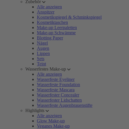
Zubehör
Alle anzeigen
Anspitzer
Kosmetikspiegel & Schminkspiegel
Kosmetiktaschen
Make-up Leerpaletten
Make-up Schwämme
Blotting Paper
Nägel
Augen
Lippen
Sets
Teint
Wasserfestes Make-up
Alle anzeigen
Wasserfeste Eyeliner
Wasserfeste Foundation
Wasserfeste Mascara
Wasserfester Concealer
Wasserfester Lidschatten
Wasserfeste Augenbrauenstifte
Highlights
Alle anzeigen
Glow Make-up
Veganes Make-up