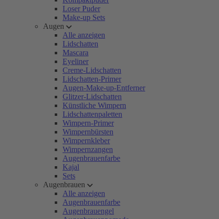
Loser Puder
Make-up Sets
Augen
Alle anzeigen
Lidschatten
Mascara
Eyeliner
Creme-Lidschatten
Lidschatten-Primer
Augen-Make-up-Entferner
Glitzer-Lidschatten
Künstliche Wimpern
Lidschattenpaletten
Wimpern-Primer
Wimpernbürsten
Wimpernkleber
Wimpernzangen
Augenbrauenfarbe
Kajal
Sets
Augenbrauen
Alle anzeigen
Augenbrauenfarbe
Augenbrauengel