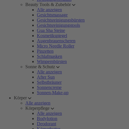
Beauty Tools & Zubehör
Alle anzeigen
Gesichtsmassage
Gesichtsreinigungsbürsten
Gesichtsreinigungstools
Gua Sha Steine
Kosmetikspiegel
Augenbrauenscheren
Micro Needle Roller
Pinzetten
Schlafmasken
Wimpernbürsten
Sonne & Schutz
Alle anzeigen
After Sun
Selbstbräuner
Sonnencreme
Sonnen-Make-up
Körper
Alle anzeigen
Körperpflege
Alle anzeigen
Bodylotion
Deodorant
Körperbutter