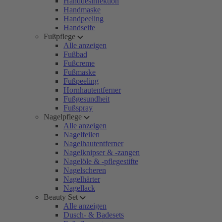
Handdesinfektion
Handmaske
Handpeeling
Handseife
Fußpflege
Alle anzeigen
Fußbad
Fußcreme
Fußmaske
Fußpeeling
Hornhautentferner
Fußgesundheit
Fußspray
Nagelpflege
Alle anzeigen
Nagelfeilen
Nagelhautentferner
Nagelknipser & -zangen
Nagelöle & -pflegestifte
Nagelscheren
Nagelhärter
Nagellack
Beauty Set
Alle anzeigen
Dusch- & Badesets