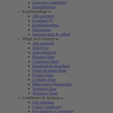
Leave-in Conditioner
Haarpflegesets
Kopfhautpflege
Alle anzeigen
Kopfhaut-Öl
Kopfhautpeeling
Haarwasser
Sonnenschutz & -pflege
Pflege nach Haartyp
Alle anzeigen
Anti-Frizz
Anti-Schuppen
Blondes Haar
Coloriertes Haar
Empfindliche Kopfhaut
Feines & glattes Haar
Fettiges Haar
Lockiges Haar
Mittel gegen Haarausfall
Normales Haar
Trockenes Haar
Conditioner & Spülung
Alle anzeigen
Color-Conditioner
Feuchtigkeits-Conditioner