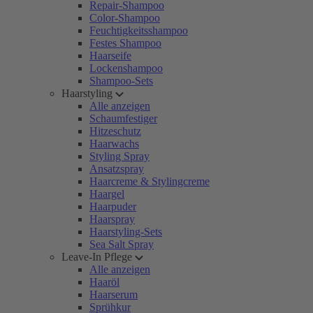
Repair-Shampoo
Color-Shampoo
Feuchtigkeitsshampoo
Festes Shampoo
Haarseife
Lockenshampoo
Shampoo-Sets
Haarstyling
Alle anzeigen
Schaumfestiger
Hitzeschutz
Haarwachs
Styling Spray
Ansatzspray
Haarcreme & Stylingcreme
Haargel
Haarpuder
Haarspray
Haarstyling-Sets
Sea Salt Spray
Leave-In Pflege
Alle anzeigen
Haaröl
Haarserum
Sprühkur