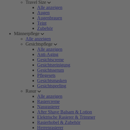
Travel Size
Alle anzeigen
Augen
Augenbrauen
Teint
Zubehör
Männerpflege
Alle anzeigen
Gesichtspflege
Alle anzeigen
Anti-Aging
Gesichtscreme
Gesichtsreinigung
Gesichtsserum
Pflegesets
Gesichtsmasken
Gesichtspeeling
Rasur
Alle anzeigen
Rasiercreme
Nassrasierer
After Shave Balsam & Lotion
Elektrische Rasierer & Trimmer
Rasierhobel & Zubehör
Herrenrasierer