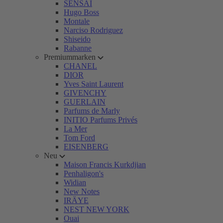
SENSAI
Hugo Boss
Montale
Narciso Rodriguez
Shiseido
Rabanne
Premiummarken
CHANEL
DIOR
Yves Saint Laurent
GIVENCHY
GUERLAIN
Parfums de Marly
INITIO Parfums Privés
La Mer
Tom Ford
EISENBERG
Neu
Maison Francis Kurkdjian
Penhaligon's
Widian
New Notes
IRÄYE
NEST NEW YORK
Ouai