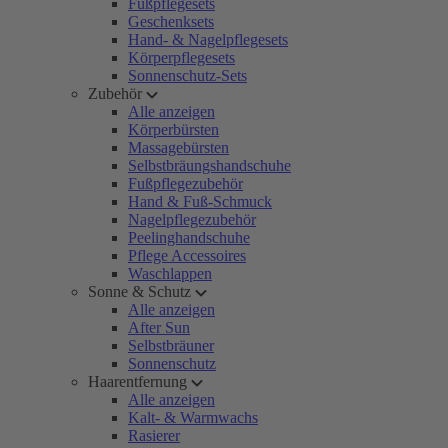
Fußpflegesets
Geschenksets
Hand- & Nagelpflegesets
Körperpflegesets
Sonnenschutz-Sets
Zubehör
Alle anzeigen
Körperbürsten
Massagebürsten
Selbstbräungshandschuhe
Fußpflegezubehör
Hand & Fuß-Schmuck
Nagelpflegezubehör
Peelinghandschuhe
Pflege Accessoires
Waschlappen
Sonne & Schutz
Alle anzeigen
After Sun
Selbstbräuner
Sonnenschutz
Haarentfernung
Alle anzeigen
Kalt- & Warmwachs
Rasierer