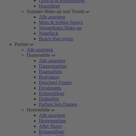
Gesicht & Körperpflege
Haarpflege
Sommer-Make-up und Trends
Alle anzeigen
Mists & Setting Sprays
Wasserfestes Make-up
Nagellack
Beach Hair stylen
Parfum
Alle anzeigen
Damendüfte
Alle anzeigen
Damenparfum
Haarparfum
Bodyspray
Duschgel Frauen
Deodorants
Körperpflege
Duftseifen
Parfum Sets Damen
Herrendüfte
Alle anzeigen
Herrenparfum
After Shave
Körperpflege