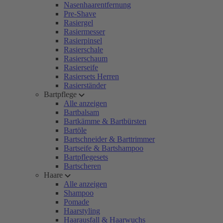
Nasenhaarentfernung
Pre-Shave
Rasiergel
Rasiermesser
Rasierpinsel
Rasierschale
Rasierschaum
Rasierseife
Rasiersets Herren
Rasierständer
Bartpflege
Alle anzeigen
Bartbalsam
Bartkämme & Bartbürsten
Bartöle
Bartschneider & Barttrimmer
Bartseife & Bartshampoo
Bartpflegesets
Bartscheren
Haare
Alle anzeigen
Shampoo
Pomade
Haarstyling
Haarausfall & Haarwuchs