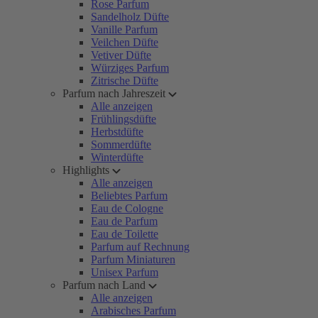
Rose Parfum
Sandelholz Düfte
Vanille Parfum
Veilchen Düfte
Vetiver Düfte
Würziges Parfum
Zitrische Düfte
Parfum nach Jahreszeit
Alle anzeigen
Frühlingsdüfte
Herbstdüfte
Sommerdüfte
Winterdüfte
Highlights
Alle anzeigen
Beliebtes Parfum
Eau de Cologne
Eau de Parfum
Eau de Toilette
Parfum auf Rechnung
Parfum Miniaturen
Unisex Parfum
Parfum nach Land
Alle anzeigen
Arabisches Parfum