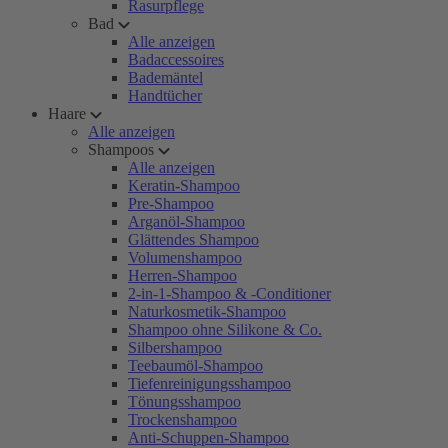
Rasurpflege
Bad
Alle anzeigen
Badaccessoires
Bademäntel
Handtücher
Haare
Alle anzeigen
Shampoos
Alle anzeigen
Keratin-Shampoo
Pre-Shampoo
Arganöl-Shampoo
Glättendes Shampoo
Volumenshampoo
Herren-Shampoo
2-in-1-Shampoo & -Conditioner
Naturkosmetik-Shampoo
Shampoo ohne Silikone & Co.
Silbershampoo
Teebaumöl-Shampoo
Tiefenreinigungsshampoo
Tönungsshampoo
Trockenshampoo
Anti-Schuppen-Shampoo