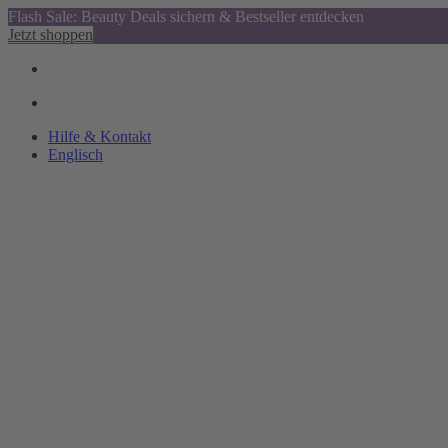
Flash Sale: Beauty Deals sichern & Bestseller entdecken
Jetzt shoppen
Hilfe & Kontakt
Englisch