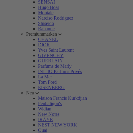
SENSAI
Hugo Boss
Montale
Narciso Rodriguez
Shiseido
Rabanne
Premiummarken
CHANEL
DIOR
Yves Saint Laurent
GIVENCHY
GUERLAIN
Parfums de Marly
INITIO Parfums Privés
La Mer
Tom Ford
EISENBERG
Neu
Maison Francis Kurkdjian
Penhaligon's
Widian
New Notes
IRÄYE
NEST NEW YORK
Ouai