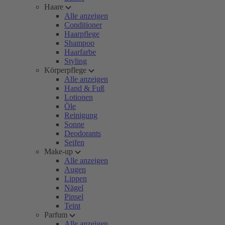
Haare
Alle anzeigen
Conditioner
Haarpflege
Shampoo
Haarfarbe
Styling
Körperpflege
Alle anzeigen
Hand & Fuß
Lotionen
Öle
Reinigung
Sonne
Deodorants
Seifen
Make-up
Alle anzeigen
Augen
Lippen
Nägel
Pinsel
Teint
Parfum
Alle anzeigen