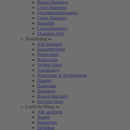
Repair-Shampoo
Color-Shampoo
Feuchtigkeitsshampoo
Festes Shampoo
Haarseife
Lockenshampoo
Shampoo-Sets
Haarstyling
Alle anzeigen
Schaumfestiger
Hitzeschutz
Haarwachs
Styling Spray
Ansatzspray
Haarcreme & Stylingcreme
Haargel
Haarpuder
Haarspray
Haarstyling-Sets
Sea Salt Spray
Leave-In Pflege
Alle anzeigen
Haaröl
Haarserum
Sprühkur