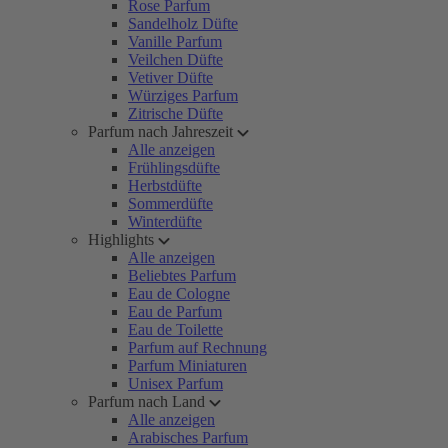
Rose Parfum
Sandelholz Düfte
Vanille Parfum
Veilchen Düfte
Vetiver Düfte
Würziges Parfum
Zitrische Düfte
Parfum nach Jahreszeit
Alle anzeigen
Frühlingsdüfte
Herbstdüfte
Sommerdüfte
Winterdüfte
Highlights
Alle anzeigen
Beliebtes Parfum
Eau de Cologne
Eau de Parfum
Eau de Toilette
Parfum auf Rechnung
Parfum Miniaturen
Unisex Parfum
Parfum nach Land
Alle anzeigen
Arabisches Parfum