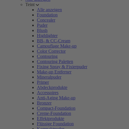
Teint
Alle anzeigen
Foundation
Concealer
Puder
Blush
Highlighter
BB- & CC-Cream
Camouflage Make-up
Color Corrector
Contouring
Contouring Paletten
Fixing Spray & Fixierpuder
Make-up Entferner
Mineralpuder
Primer
Abdeckprodukte
Accessoires
Anti-Aging Make-up
Bronzer
Compact-Foundation
Creme-Foundation
Effektprodukte
Flüssige Foundation
Kompaktpuder