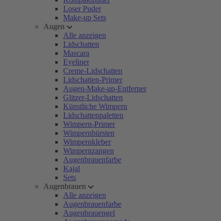
Loser Puder
Make-up Sets
Augen
Alle anzeigen
Lidschatten
Mascara
Eyeliner
Creme-Lidschatten
Lidschatten-Primer
Augen-Make-up-Entferner
Glitzer-Lidschatten
Künstliche Wimpern
Lidschattenpaletten
Wimpern-Primer
Wimpernbürsten
Wimpernkleber
Wimpernzangen
Augenbrauenfarbe
Kajal
Sets
Augenbrauen
Alle anzeigen
Augenbrauenfarbe
Augenbrauengel