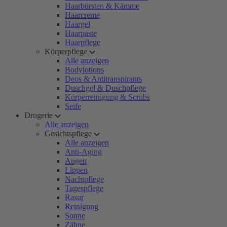
Haarbürsten & Kämme
Haarcreme
Haargel
Haarpaste
Haarpflege
Körperpflege
Alle anzeigen
Bodylotions
Deos & Antitranspirants
Duschgel & Duschpflege
Körperreinigung & Scrubs
Seife
Drogerie
Alle anzeigen
Gesichtspflege
Alle anzeigen
Anti-Aging
Augen
Lippen
Nachtpflege
Tagespflege
Rasur
Reinigung
Sonne
Zähne