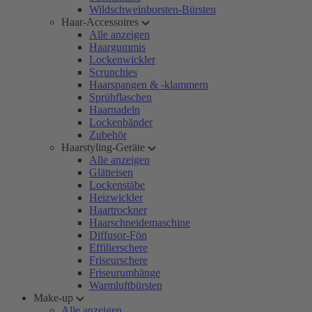
Wildschweinborsten-Bürsten
Haar-Accessoires
Alle anzeigen
Haargummis
Lockenwickler
Scrunchies
Haarspangen & -klammern
Sprühflaschen
Haarnadeln
Lockenbänder
Zubehör
Haarstyling-Geräte
Alle anzeigen
Glätteisen
Lockenstäbe
Heizwickler
Haartrockner
Haarschneidemaschine
Diffusor-Fön
Effilierschere
Friseurschere
Friseurumhänge
Warmluftbürsten
Make-up
Alle anzeigen