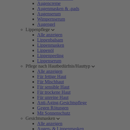
Augencreme
Augenmasken & -pads
Augenserum
Wimpernserum
Augengel
Lippenpflege
Alle anzeigen
Lippenbalsam
Lippenmasken
Lippenöl
Lippenpeeling
Lippenserum
Pflege nach Hautbedürfnis/Hauttyp
Alle anzeigen
Für fettige Haut
Für Mischhaut
Für sensible Haut
Für trockene Haut
Für unreine Haut
Anti-Aging-Gesichtspflege
Gegen Rötungen
Mit Sonnenschutz
Gesichtsmasken
Alle anzeigen
Augen- & Lippenmasken