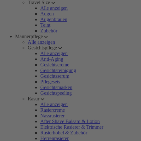
Travel Size
Alle anzeigen
Augen
Augenbrauen
Teint
Zubehör
Männerpflege
Alle anzeigen
Gesichtspflege
Alle anzeigen
Anti-Aging
Gesichtscreme
Gesichtsreinigung
Gesichtsserum
Pflegesets
Gesichtsmasken
Gesichtspeeling
Rasur
Alle anzeigen
Rasiercreme
Nassrasierer
After Shave Balsam & Lotion
Elektrische Rasierer & Trimmer
Rasierhobel & Zubehör
Herrenrasierer