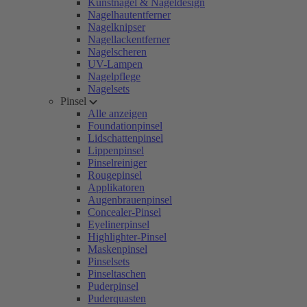
Kunstnägel & Nageldesign
Nagelhautentferner
Nagelknipser
Nagellackentferner
Nagelscheren
UV-Lampen
Nagelpflege
Nagelsets
Pinsel
Alle anzeigen
Foundationpinsel
Lidschattenpinsel
Lippenpinsel
Pinselreiniger
Rougepinsel
Applikatoren
Augenbrauenpinsel
Concealer-Pinsel
Eyelinerpinsel
Highlighter-Pinsel
Maskenpinsel
Pinselsets
Pinseltaschen
Puderpinsel
Puderquasten