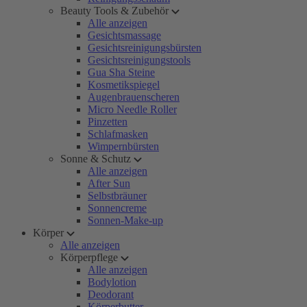
Beauty Tools & Zubehör
Alle anzeigen
Gesichtsmassage
Gesichtsreinigungsbürsten
Gesichtsreinigungstools
Gua Sha Steine
Kosmetikspiegel
Augenbrauenscheren
Micro Needle Roller
Pinzetten
Schlafmasken
Wimpernbürsten
Sonne & Schutz
Alle anzeigen
After Sun
Selbstbräuner
Sonnencreme
Sonnen-Make-up
Körper
Alle anzeigen
Körperpflege
Alle anzeigen
Bodylotion
Deodorant
Körperbutter