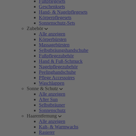
Fußpflegesets
Geschenksets
Hand- & Nagelpflegesets
Körperpflegesets
Sonnenschutz-Sets
Zubehör
Alle anzeigen
Körperbürsten
Massagebürsten
Selbstbräungshandschuhe
Fußpflegezubehör
Hand & Fuß-Schmuck
Nagelpflegezubehör
Peelinghandschuhe
Pflege Accessoires
Waschlappen
Sonne & Schutz
Alle anzeigen
After Sun
Selbstbräuner
Sonnenschutz
Haarentfernung
Alle anzeigen
Kalt- & Warmwachs
Rasierer