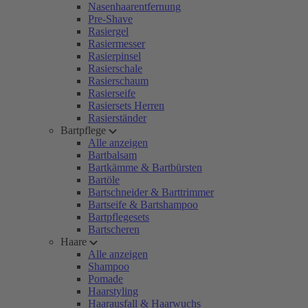
Nasenhaarentfernung
Pre-Shave
Rasiergel
Rasiermesser
Rasierpinsel
Rasierschale
Rasierschaum
Rasierseife
Rasiersets Herren
Rasierständer
Bartpflege
Alle anzeigen
Bartbalsam
Bartkämme & Bartbürsten
Bartöle
Bartschneider & Barttrimmer
Bartseife & Bartshampoo
Bartpflegesets
Bartscheren
Haare
Alle anzeigen
Shampoo
Pomade
Haarstyling
Haarausfall & Haarwuchs