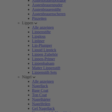
Augenbrauenpomade
Augenbrauenpuder
Augenbrauenstifte
Augenbrauenscheren
Pinzetten
Lippen
Alle anzeigen
Lippenstifte
Lipgloss
Lipliner
Lip-Plumper
Liquid Lipstick
Lippen Zubehör
Lippen-Primer
Lippenbalsam
Matter Lippenstift
Lippenstift-Sets
Nägel
Alle anzeigen
Nagellack
Base Coat
Top Coat
Nagelhärter
Nagelfeilen
Gel Nagellack