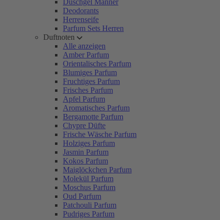
Duschgel Männer
Deodorants
Herrenseife
Parfum Sets Herren
Duftnoten
Alle anzeigen
Amber Parfum
Orientalisches Parfum
Blumiges Parfum
Fruchtiges Parfum
Frisches Parfum
Apfel Parfum
Aromatisches Parfum
Bergamotte Parfum
Chypre Düfte
Frische Wäsche Parfum
Holziges Parfum
Jasmin Parfum
Kokos Parfum
Maiglöckchen Parfum
Molekül Parfum
Moschus Parfum
Oud Parfum
Patchouli Parfum
Pudriges Parfum