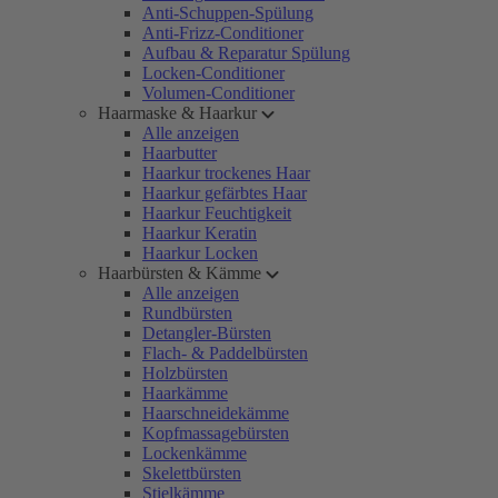
Anti-Schuppen-Spülung
Anti-Frizz-Conditioner
Aufbau & Reparatur Spülung
Locken-Conditioner
Volumen-Conditioner
Haarmaske & Haarkur
Alle anzeigen
Haarbutter
Haarkur trockenes Haar
Haarkur gefärbtes Haar
Haarkur Feuchtigkeit
Haarkur Keratin
Haarkur Locken
Haarbürsten & Kämme
Alle anzeigen
Rundbürsten
Detangler-Bürsten
Flach- & Paddelbürsten
Holzbürsten
Haarkämme
Haarschneidekämme
Kopfmassagebürsten
Lockenkämme
Skelettbürsten
Stielkämme