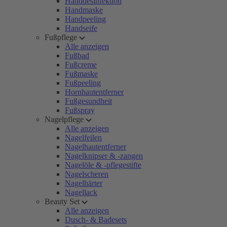
Handdesinfektion
Handmaske
Handpeeling
Handseife
Fußpflege
Alle anzeigen
Fußbad
Fußcreme
Fußmaske
Fußpeeling
Hornhautentferner
Fußgesundheit
Fußspray
Nagelpflege
Alle anzeigen
Nagelfeilen
Nagelhautentferner
Nagelknipser & -zangen
Nagelöle & -pflegestifte
Nagelscheren
Nagelhärter
Nagellack
Beauty Set
Alle anzeigen
Dusch- & Badesets