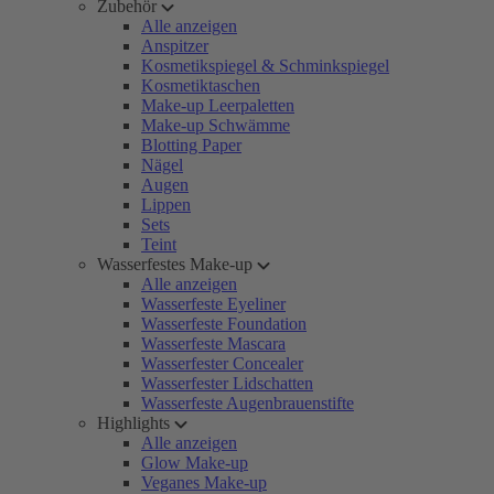
Zubehör
Alle anzeigen
Anspitzer
Kosmetikspiegel & Schminkspiegel
Kosmetiktaschen
Make-up Leerpaletten
Make-up Schwämme
Blotting Paper
Nägel
Augen
Lippen
Sets
Teint
Wasserfestes Make-up
Alle anzeigen
Wasserfeste Eyeliner
Wasserfeste Foundation
Wasserfeste Mascara
Wasserfester Concealer
Wasserfester Lidschatten
Wasserfeste Augenbrauenstifte
Highlights
Alle anzeigen
Glow Make-up
Veganes Make-up