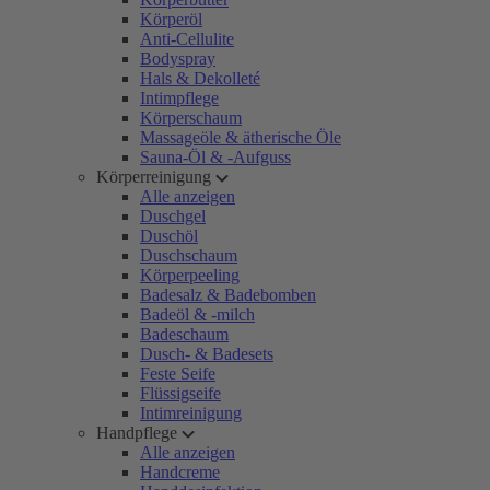
Körperöl
Anti-Cellulite
Bodyspray
Hals & Dekolleté
Intimpflege
Körperschaum
Massageöle & ätherische Öle
Sauna-Öl & -Aufguss
Körperreinigung
Alle anzeigen
Duschgel
Duschöl
Duschschaum
Körperpeeling
Badesalz & Badebomben
Badeöl & -milch
Badeschaum
Dusch- & Badesets
Feste Seife
Flüssigseife
Intimreinigung
Handpflege
Alle anzeigen
Handcreme