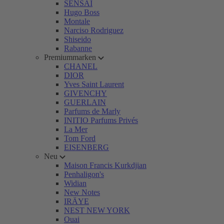
SENSAI
Hugo Boss
Montale
Narciso Rodriguez
Shiseido
Rabanne
Premiummarken
CHANEL
DIOR
Yves Saint Laurent
GIVENCHY
GUERLAIN
Parfums de Marly
INITIO Parfums Privés
La Mer
Tom Ford
EISENBERG
Neu
Maison Francis Kurkdjian
Penhaligon's
Widian
New Notes
IRÄYE
NEST NEW YORK
Ouai