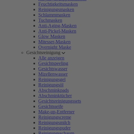
Feuchtigkeitsmasken
Reinigungsmasken
Schlammmasken
Tuchmasken
Anti-Aging-Masken
Anti-Pickel-Masken
Glow Masken
Mitesser-Masken
Overnight Maske
Gesichtsreinigung
Alle anzeigen
Gesichtspeeling
Gesichtswasser
Mizellenwasser
Reinigungsgel
Reinigungsöl
Abschminkpads
Abschminktücher
Gesichtsreinigungssets
Gesichtsseife
Make-up-Entferner
Reinigungscreme
Reinigungsmilch
Reinigungspuder
Reinigungsschaum