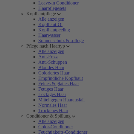
Leave-in Conditioner
Haarpflegesets
Kopfhautpflege
Alle anzeigen
Kopfhaut-Öl
Kopfhautpeeling
Haarwasser
Sonnenschutz & -pflege
Pflege nach Haartyp
Alle anzeigen
Anti-Frizz
Anti-Schuppen
Blondes Haar
Coloriertes Haar
Empfindliche Kopfhaut
Feines & glattes Haar
Fettiges Haar
Lockiges Haar
Mittel gegen Haarausfall
Normales Haar
Trockenes Haar
Conditioner & Spülung
Alle anzeigen
Color-Conditioner
Feuchtigkeits-Conditioner