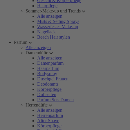
Gesicht & Körperpflege
Haarpflege
Sommer-Make-up und Trends
Alle anzeigen
Mists & Setting Sprays
Wasserfestes Make-up
Nagellack
Beach Hair stylen
Parfum
Alle anzeigen
Damendüfte
Alle anzeigen
Damenparfum
Haarparfum
Bodyspray
Duschgel Frauen
Deodorants
Körperpflege
Duftseifen
Parfum Sets Damen
Herrendüfte
Alle anzeigen
Herrenparfum
After Shave
Körperpflege