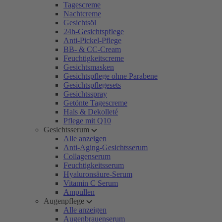
Tagescreme
Nachtcreme
Gesichtsöl
24h-Gesichtspflege
Anti-Pickel-Pflege
BB- & CC-Cream
Feuchtigkeitscreme
Gesichtsmasken
Gesichtspflege ohne Parabene
Gesichtspflegesets
Gesichtsspray
Getönte Tagescreme
Hals & Dekolleté
Pflege mit Q10
Gesichtsserum
Alle anzeigen
Anti-Aging-Gesichtsserum
Collagenserum
Feuchtigkeitsserum
Hyaluronsäure-Serum
Vitamin C Serum
Ampullen
Augenpflege
Alle anzeigen
Augenbrauenserum