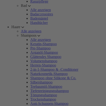
Rasurpflege
Bad
Alle anzeigen
Badaccessoires
Bademäntel
Handtücher
Haare
Alle anzeigen
Shampoos
Alle anzeigen
Keratin-Shampoo
Pre-Shampoo
Arganöl-Shampoo
Glättendes Shampoo
Volumenshampoo
Herren-Shampoo
2-in-1-Shampoo & -Conditioner
Naturkosmetik-Shampoo
Shampoo ohne Silikone & Co.
Silbershampoo
Teebaumöl-Shampoo
Tiefenreinigungsshampoo
Tönungsshampoo
Trockenshampoo
Anti-Schuppen-Shampoo