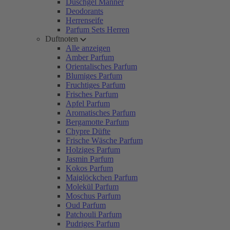
Duschgel Männer
Deodorants
Herrenseife
Parfum Sets Herren
Duftnoten
Alle anzeigen
Amber Parfum
Orientalisches Parfum
Blumiges Parfum
Fruchtiges Parfum
Frisches Parfum
Apfel Parfum
Aromatisches Parfum
Bergamotte Parfum
Chypre Düfte
Frische Wäsche Parfum
Holziges Parfum
Jasmin Parfum
Kokos Parfum
Maiglöckchen Parfum
Molekül Parfum
Moschus Parfum
Oud Parfum
Patchouli Parfum
Pudriges Parfum