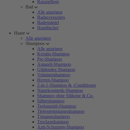
Rasurpflege
Bad
Alle anzeigen
Badaccessoires
Bademäntel
Handtücher
Haare
Alle anzeigen
Shampoos
Alle anzeigen
Keratin-Shampoo
Pre-Shampoo
Arganöl-Shampoo
Glättendes Shampoo
Volumenshampoo
Herren-Shampoo
2-in-1-Shampoo & -Conditioner
Naturkosmetik-Shampoo
Shampoo ohne Silikone & Co.
Silbershampoo
Teebaumöl-Shampoo
Tiefenreinigungsshampoo
Tönungsshampoo
Trockenshampoo
Anti-Schuppen-Shampoo