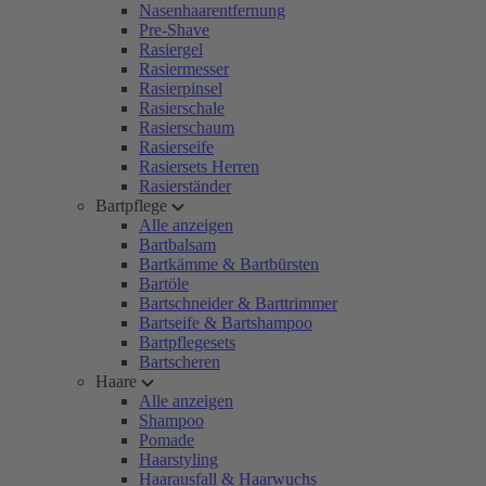
Nasenhaarentfernung
Pre-Shave
Rasiergel
Rasiermesser
Rasierpinsel
Rasierschale
Rasierschaum
Rasierseife
Rasiersets Herren
Rasierständer
Bartpflege
Alle anzeigen
Bartbalsam
Bartkämme & Bartbürsten
Bartöle
Bartschneider & Barttrimmer
Bartseife & Bartshampoo
Bartpflegesets
Bartscheren
Haare
Alle anzeigen
Shampoo
Pomade
Haarstyling
Haarausfall & Haarwuchs