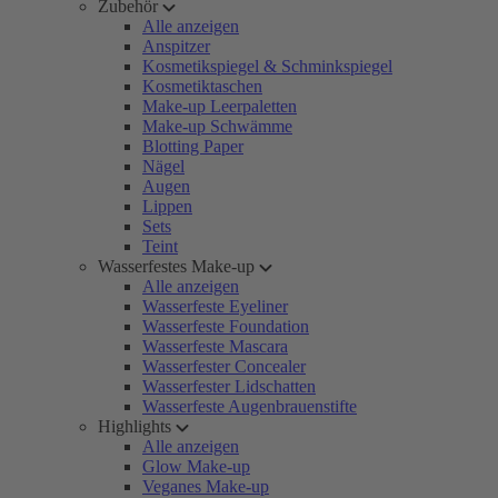
Zubehör
Alle anzeigen
Anspitzer
Kosmetikspiegel & Schminkspiegel
Kosmetiktaschen
Make-up Leerpaletten
Make-up Schwämme
Blotting Paper
Nägel
Augen
Lippen
Sets
Teint
Wasserfestes Make-up
Alle anzeigen
Wasserfeste Eyeliner
Wasserfeste Foundation
Wasserfeste Mascara
Wasserfester Concealer
Wasserfester Lidschatten
Wasserfeste Augenbrauenstifte
Highlights
Alle anzeigen
Glow Make-up
Veganes Make-up