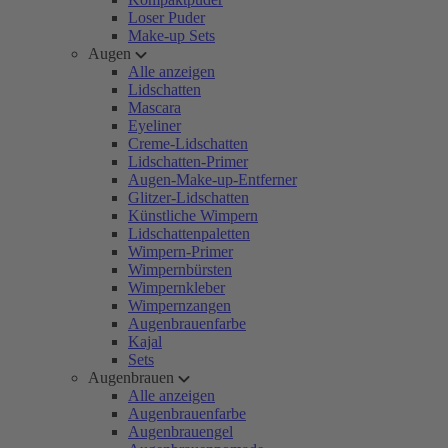
Loser Puder
Make-up Sets
Augen
Alle anzeigen
Lidschatten
Mascara
Eyeliner
Creme-Lidschatten
Lidschatten-Primer
Augen-Make-up-Entferner
Glitzer-Lidschatten
Künstliche Wimpern
Lidschattenpaletten
Wimpern-Primer
Wimpernbürsten
Wimpernkleber
Wimpernzangen
Augenbrauenfarbe
Kajal
Sets
Augenbrauen
Alle anzeigen
Augenbrauenfarbe
Augenbrauengel