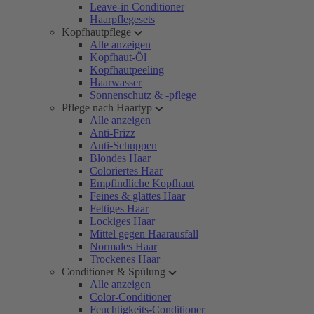
Leave-in Conditioner
Haarpflegesets
Kopfhautpflege
Alle anzeigen
Kopfhaut-Öl
Kopfhautpeeling
Haarwasser
Sonnenschutz & -pflege
Pflege nach Haartyp
Alle anzeigen
Anti-Frizz
Anti-Schuppen
Blondes Haar
Coloriertes Haar
Empfindliche Kopfhaut
Feines & glattes Haar
Fettiges Haar
Lockiges Haar
Mittel gegen Haarausfall
Normales Haar
Trockenes Haar
Conditioner & Spülung
Alle anzeigen
Color-Conditioner
Feuchtigkeits-Conditioner