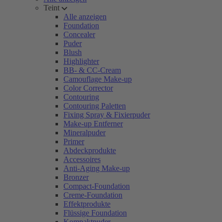
Teint
Alle anzeigen
Foundation
Concealer
Puder
Blush
Highlighter
BB- & CC-Cream
Camouflage Make-up
Color Corrector
Contouring
Contouring Paletten
Fixing Spray & Fixierpuder
Make-up Entferner
Mineralpuder
Primer
Abdeckprodukte
Accessoires
Anti-Aging Make-up
Bronzer
Compact-Foundation
Creme-Foundation
Effektprodukte
Flüssige Foundation
Kompaktpuder