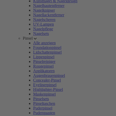
Kunstnägel & Nageldesign
Nagelhautentferner
Nagelknipser
Nagellackentferner
Nagelscheren
UV-Lampen
Nagelpflege
Nagelsets
Pinsel
Alle anzeigen
Foundationpinsel
Lidschattenpinsel
Lippenpinsel
Pinselreiniger
Rougepinsel
Applikatoren
Augenbrauenpinsel
Concealer-Pinsel
Eyelinerpinsel
Highlighter-Pinsel
Maskenpinsel
Pinselsets
Pinseltaschen
Puderpinsel
Puderquasten