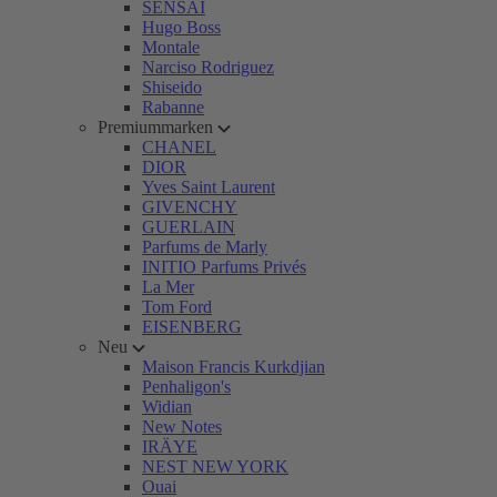
SENSAI
Hugo Boss
Montale
Narciso Rodriguez
Shiseido
Rabanne
Premiummarken
CHANEL
DIOR
Yves Saint Laurent
GIVENCHY
GUERLAIN
Parfums de Marly
INITIO Parfums Privés
La Mer
Tom Ford
EISENBERG
Neu
Maison Francis Kurkdjian
Penhaligon's
Widian
New Notes
IRÄYE
NEST NEW YORK
Ouai