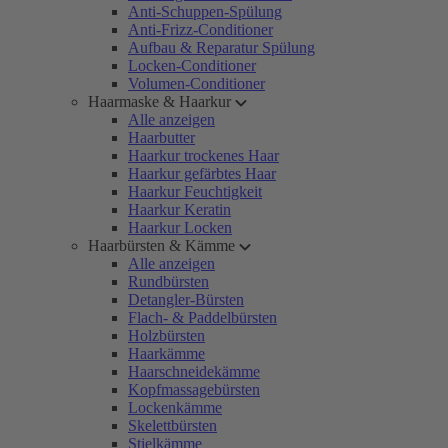
Anti-Schuppen-Spülung
Anti-Frizz-Conditioner
Aufbau & Reparatur Spülung
Locken-Conditioner
Volumen-Conditioner
Haarmaske & Haarkur
Alle anzeigen
Haarbutter
Haarkur trockenes Haar
Haarkur gefärbtes Haar
Haarkur Feuchtigkeit
Haarkur Keratin
Haarkur Locken
Haarbürsten & Kämme
Alle anzeigen
Rundbürsten
Detangler-Bürsten
Flach- & Paddelbürsten
Holzbürsten
Haarkämme
Haarschneidekämme
Kopfmassagebürsten
Lockenkämme
Skelettbürsten
Stielkämme