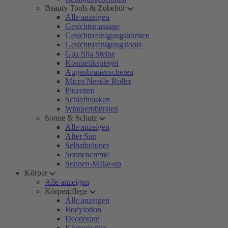
Beauty Tools & Zubehör
Alle anzeigen
Gesichtsmassage
Gesichtsreinigungsbürsten
Gesichtsreinigungstools
Gua Sha Steine
Kosmetikspiegel
Augenbrauenscheren
Micro Needle Roller
Pinzetten
Schlafmasken
Wimpernbürsten
Sonne & Schutz
Alle anzeigen
After Sun
Selbstbräuner
Sonnencreme
Sonnen-Make-up
Körper
Alle anzeigen
Körperpflege
Alle anzeigen
Bodylotion
Deodorant
Körperbutter