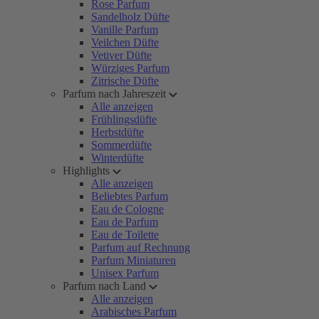
Rose Parfum
Sandelholz Düfte
Vanille Parfum
Veilchen Düfte
Vetiver Düfte
Würziges Parfum
Zitrische Düfte
Parfum nach Jahreszeit
Alle anzeigen
Frühlingsdüfte
Herbstdüfte
Sommerdüfte
Winterdüfte
Highlights
Alle anzeigen
Beliebtes Parfum
Eau de Cologne
Eau de Parfum
Eau de Toilette
Parfum auf Rechnung
Parfum Miniaturen
Unisex Parfum
Parfum nach Land
Alle anzeigen
Arabisches Parfum