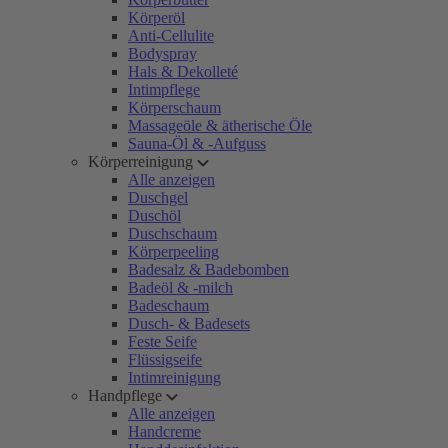
Körperöl
Anti-Cellulite
Bodyspray
Hals & Dekolleté
Intimpflege
Körperschaum
Massageöle & ätherische Öle
Sauna-Öl & -Aufguss
Körperreinigung
Alle anzeigen
Duschgel
Duschöl
Duschschaum
Körperpeeling
Badesalz & Badebomben
Badeöl & -milch
Badeschaum
Dusch- & Badesets
Feste Seife
Flüssigseife
Intimreinigung
Handpflege
Alle anzeigen
Handcreme