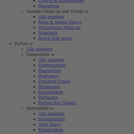
Gesicht & Körperpflege
Haarpflege
Sommer-Make-up und Trends
Alle anzeigen
Mists & Setting Sprays
Wasserfestes Make-up
Nagellack
Beach Hair stylen
Parfum
Alle anzeigen
Damendüfte
Alle anzeigen
Damenparfum
Haarparfum
Bodyspray
Duschgel Frauen
Deodorants
Körperpflege
Duftseifen
Parfum Sets Damen
Herrendüfte
Alle anzeigen
Herrenparfum
After Shave
Körperpflege