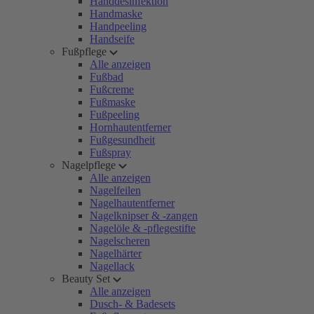
Handdesinfektion
Handmaske
Handpeeling
Handseife
Fußpflege
Alle anzeigen
Fußbad
Fußcreme
Fußmaske
Fußpeeling
Hornhautentferner
Fußgesundheit
Fußspray
Nagelpflege
Alle anzeigen
Nagelfeilen
Nagelhautentferner
Nagelknipser & -zangen
Nagelöle & -pflegestifte
Nagelscheren
Nagelhärter
Nagellack
Beauty Set
Alle anzeigen
Dusch- & Badesets