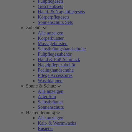
Fußpflegesets
Geschenksets
Hand- & Nagelpflegesets
Körperpflegesets
Sonnenschutz-Sets
Zubehör
Alle anzeigen
Körperbürsten
Massagebürsten
Selbstbräungshandschuhe
Fußpflegezubehör
Hand & Fuß-Schmuck
Nagelpflegezubehör
Peelinghandschuhe
Pflege Accessoires
Waschlappen
Sonne & Schutz
Alle anzeigen
After Sun
Selbstbräuner
Sonnenschutz
Haarentfernung
Alle anzeigen
Kalt- & Warmwachs
Rasierer