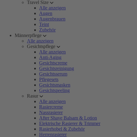
Travel Size
Alle anzeigen
Augen
Augenbrauen
Teint
Zubehör
Männerpflege
Alle anzeigen
Gesichtspflege
Alle anzeigen
Anti-Aging
Gesichtscreme
Gesichtsreinigung
Gesichtsserum
Pflegesets
Gesichtsmasken
Gesichtspeeling
Rasur
Alle anzeigen
Rasiercreme
Nassrasierer
After Shave Balsam & Lotion
Elektrische Rasierer & Trimmer
Rasierhobel & Zubehör
Herrenrasierer