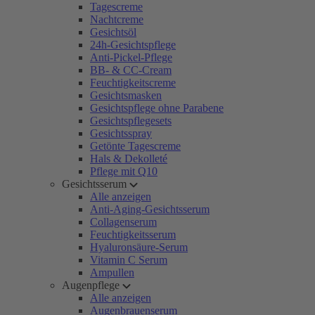
Tagescreme
Nachtcreme
Gesichtsöl
24h-Gesichtspflege
Anti-Pickel-Pflege
BB- & CC-Cream
Feuchtigkeitscreme
Gesichtsmasken
Gesichtspflege ohne Parabene
Gesichtspflegesets
Gesichtsspray
Getönte Tagescreme
Hals & Dekolleté
Pflege mit Q10
Gesichtsserum
Alle anzeigen
Anti-Aging-Gesichtsserum
Collagenserum
Feuchtigkeitsserum
Hyaluronsäure-Serum
Vitamin C Serum
Ampullen
Augenpflege
Alle anzeigen
Augenbrauenserum