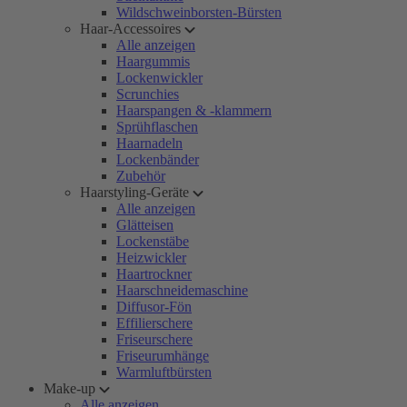
Wildschweinborsten-Bürsten
Haar-Accessoires
Alle anzeigen
Haargummis
Lockenwickler
Scrunchies
Haarspangen & -klammern
Sprühflaschen
Haarnadeln
Lockenbänder
Zubehör
Haarstyling-Geräte
Alle anzeigen
Glätteisen
Lockenstäbe
Heizwickler
Haartrockner
Haarschneidemaschine
Diffusor-Fön
Effilierschere
Friseurschere
Friseurumhänge
Warmluftbürsten
Make-up
Alle anzeigen