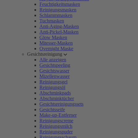
Feuchtigkeitsmasken
Reinigungsmasken
Schlammmasken
Tuchmasken
Anti-Aging-Masken
Anti-Pickel-Masken
Glow Masken
Mitesser-Masken
Overnight Maske
Gesichtsreinigung
Alle anzeigen
Gesichtspeeling
Gesichtswasser
Mizellenwasser
Reinigungsgel
Reinigungsöl
Abschminkpads
Abschminktücher
Gesichtsreinigungssets
Gesichtsseife
Make-up-Entferner
Reinigungscreme
Reinigungsmilch
Reinigungspuder
Reinigungsschaum