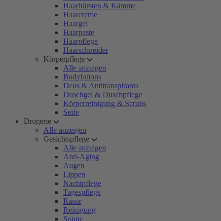
Haarbürsten & Kämme
Haarcreme
Haargel
Haarpaste
Haarpflege
Haarschneider
Körperpflege
Alle anzeigen
Bodylotions
Deos & Antitranspirants
Duschgel & Duschpflege
Körperreinigung & Scrubs
Seife
Drogerie
Alle anzeigen
Gesichtspflege
Alle anzeigen
Anti-Aging
Augen
Lippen
Nachtpflege
Tagespflege
Rasur
Reinigung
Sonne