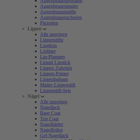
Augenbrauenpomade
Augenbrauenpuder
Augenbrauenstifte
Augenbrauenscheren
Pinzetten
Lippen
Alle anzeigen
Lippenstifte
Lipgloss
Lipliner
Lip-Plumper
Liquid Lipstick
Lippen Zubehör
Lippen-Primer
Lippenbalsam
Matter Lippenstift
Lippenstift-Sets
Nägel
Alle anzeigen
Nagellack
Base Coat
Top Coat
Nagelhärter
Nagelfeilen
Gel Nagellack