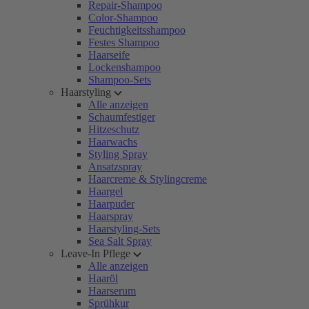
Repair-Shampoo
Color-Shampoo
Feuchtigkeitsshampoo
Festes Shampoo
Haarseife
Lockenshampoo
Shampoo-Sets
Haarstyling
Alle anzeigen
Schaumfestiger
Hitzeschutz
Haarwachs
Styling Spray
Ansatzspray
Haarcreme & Stylingcreme
Haargel
Haarpuder
Haarspray
Haarstyling-Sets
Sea Salt Spray
Leave-In Pflege
Alle anzeigen
Haaröl
Haarserum
Sprühkur