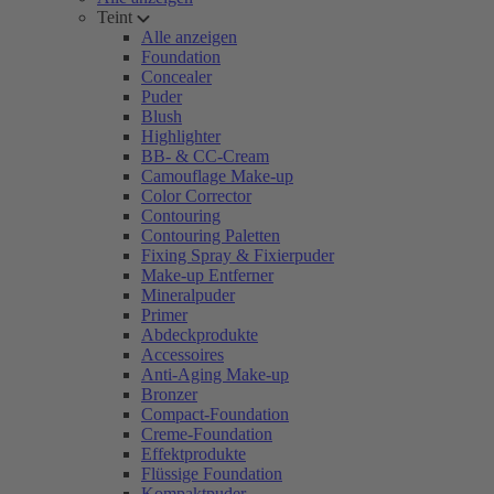
Teint
Alle anzeigen
Foundation
Concealer
Puder
Blush
Highlighter
BB- & CC-Cream
Camouflage Make-up
Color Corrector
Contouring
Contouring Paletten
Fixing Spray & Fixierpuder
Make-up Entferner
Mineralpuder
Primer
Abdeckprodukte
Accessoires
Anti-Aging Make-up
Bronzer
Compact-Foundation
Creme-Foundation
Effektprodukte
Flüssige Foundation
Kompaktpuder