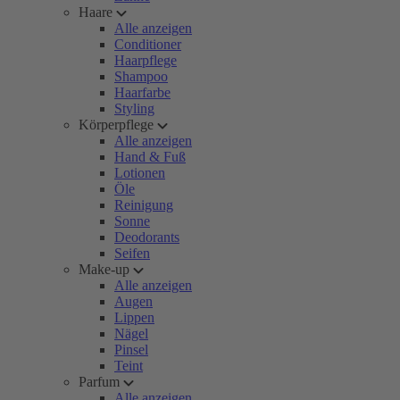
Haare
Alle anzeigen
Conditioner
Haarpflege
Shampoo
Haarfarbe
Styling
Körperpflege
Alle anzeigen
Hand & Fuß
Lotionen
Öle
Reinigung
Sonne
Deodorants
Seifen
Make-up
Alle anzeigen
Augen
Lippen
Nägel
Pinsel
Teint
Parfum
Alle anzeigen