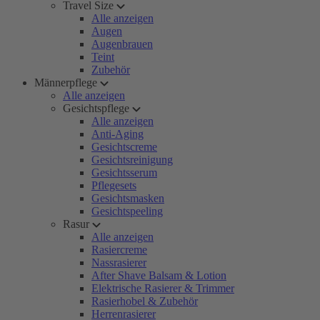
Travel Size
Alle anzeigen
Augen
Augenbrauen
Teint
Zubehör
Männerpflege
Alle anzeigen
Gesichtspflege
Alle anzeigen
Anti-Aging
Gesichtscreme
Gesichtsreinigung
Gesichtsserum
Pflegesets
Gesichtsmasken
Gesichtspeeling
Rasur
Alle anzeigen
Rasiercreme
Nassrasierer
After Shave Balsam & Lotion
Elektrische Rasierer & Trimmer
Rasierhobel & Zubehör
Herrenrasierer