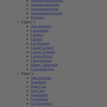
Augenbrauenpomade
Augenbrauenpuder
Augenbrauenstifte
Augenbrauenscheren
Pinzetten
Lippen
Alle anzeigen
Lippenstifte
Lipgloss
Lipliner
Lip-Plumper
Liquid Lipstick
Lippen Zubehör
Lippen-Primer
Lippenbalsam
Matter Lippenstift
Lippenstift-Sets
Nägel
Alle anzeigen
Nagellack
Base Coat
Top Coat
Nagelhärter
Nagelfeilen
Gel Nagellack