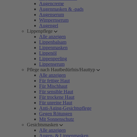
Augencreme
Augenmasken & -pads
Augenserum
Wimpernserum
Augengel
Lippenpflege
Alle anzeigen
Lippenbalsam
Lippenmasken
Lippenöl
Lippenpeeling
Lippenserum
Pflege nach Hautbedürfnis/Hauttyp
Alle anzeigen
Für fettige Haut
Für Mischhaut
Für sensible Haut
Für trockene Haut
Für unreine Haut
Anti-Aging-Gesichtspflege
Gegen Rötungen
Mit Sonnenschutz
Gesichtsmasken
Alle anzeigen
Augen- & Lippenmasken