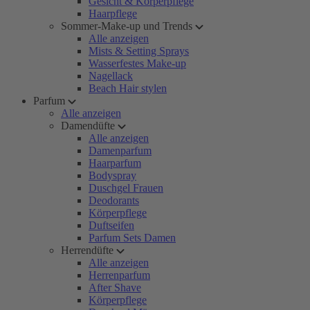
Gesicht & Körperpflege
Haarpflege
Sommer-Make-up und Trends
Alle anzeigen
Mists & Setting Sprays
Wasserfestes Make-up
Nagellack
Beach Hair stylen
Parfum
Alle anzeigen
Damendüfte
Alle anzeigen
Damenparfum
Haarparfum
Bodyspray
Duschgel Frauen
Deodorants
Körperpflege
Duftseifen
Parfum Sets Damen
Herrendüfte
Alle anzeigen
Herrenparfum
After Shave
Körperpflege