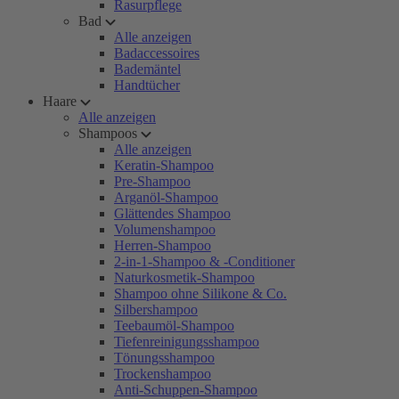
Rasurpflege
Bad
Alle anzeigen
Badaccessoires
Bademäntel
Handtücher
Haare
Alle anzeigen
Shampoos
Alle anzeigen
Keratin-Shampoo
Pre-Shampoo
Arganöl-Shampoo
Glättendes Shampoo
Volumenshampoo
Herren-Shampoo
2-in-1-Shampoo & -Conditioner
Naturkosmetik-Shampoo
Shampoo ohne Silikone & Co.
Silbershampoo
Teebaumöl-Shampoo
Tiefenreinigungsshampoo
Tönungsshampoo
Trockenshampoo
Anti-Schuppen-Shampoo