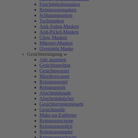
Feuchtigkeitsmasken
Reinigungsmasken
Schlammmasken
Tuchmasken
Anti-Aging-Masken
Anti-Pickel-Masken
Glow Masken
Mitesser-Masken
Overnight Maske
Gesichtsreinigung
Alle anzeigen
Gesichtspeeling
Gesichtswasser
Mizellenwasser
Reinigungsgel
Reinigungsöl
Abschminkpads
Abschminktücher
Gesichtsreinigungssets
Gesichtsseife
Make-up-Entferner
Reinigungscreme
Reinigungsmilch
Reinigungspuder
Reinigungsschaum