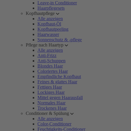
Leave-in Conditioner
Haarpflegesets
Kopfhautpflege
Alle anzeigen
Kopfhaut-Öl
Kopfhautpeeling
Haarwasser
Sonnenschutz & -pflege
Pflege nach Haartyp
Alle anzeigen
Anti-Frizz
Anti-Schuppen
Blondes Haar
Coloriertes Haar
Empfindliche Kopfhaut
Feines & glattes Haar
Fettiges Haar
Lockiges Haar
Mittel gegen Haarausfall
Normales Haar
Trockenes Haar
Conditioner & Spülung
Alle anzeigen
Color-Conditioner
Feuchtigkeits-Conditioner