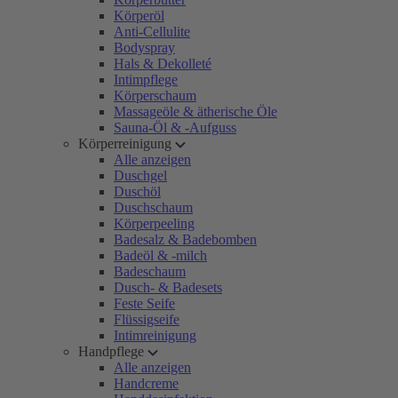
Körperöl
Anti-Cellulite
Bodyspray
Hals & Dekolleté
Intimpflege
Körperschaum
Massageöle & ätherische Öle
Sauna-Öl & -Aufguss
Körperreinigung
Alle anzeigen
Duschgel
Duschöl
Duschschaum
Körperpeeling
Badesalz & Badebomben
Badeöl & -milch
Badeschaum
Dusch- & Badesets
Feste Seife
Flüssigseife
Intimreinigung
Handpflege
Alle anzeigen
Handcreme