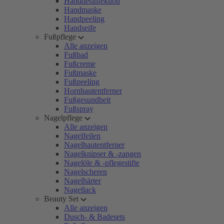
Handdesinfektion
Handmaske
Handpeeling
Handseife
Fußpflege
Alle anzeigen
Fußbad
Fußcreme
Fußmaske
Fußpeeling
Hornhautentferner
Fußgesundheit
Fußspray
Nagelpflege
Alle anzeigen
Nagelfeilen
Nagelhautentferner
Nagelknipser & -zangen
Nagelöle & -pflegestifte
Nagelscheren
Nagelhärter
Nagellack
Beauty Set
Alle anzeigen
Dusch- & Badesets