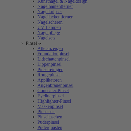
Kunstnägel & Nageldesign
Nagelhautentferner
Nagelknipser
Nagellackentferner
Nagelscheren
UV-Lampen
Nagelpflege
Nagelsets
Pinsel
Alle anzeigen
Foundationpinsel
Lidschattenpinsel
Lippenpinsel
Pinselreiniger
Rougepinsel
Applikatoren
Augenbrauenpinsel
Concealer-Pinsel
Eyelinerpinsel
Highlighter-Pinsel
Maskenpinsel
Pinselsets
Pinseltaschen
Puderpinsel
Puderquasten