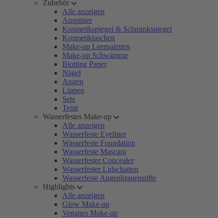
Zubehör
Alle anzeigen
Anspitzer
Kosmetikspiegel & Schminkspiegel
Kosmetiktaschen
Make-up Leerpaletten
Make-up Schwämme
Blotting Paper
Nägel
Augen
Lippen
Sets
Teint
Wasserfestes Make-up
Alle anzeigen
Wasserfeste Eyeliner
Wasserfeste Foundation
Wasserfeste Mascara
Wasserfester Concealer
Wasserfester Lidschatten
Wasserfeste Augenbrauenstifte
Highlights
Alle anzeigen
Glow Make-up
Veganes Make-up