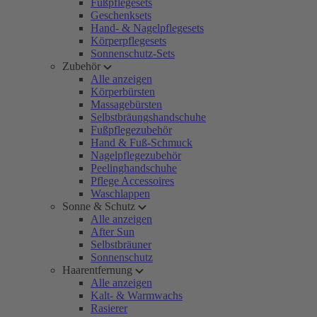
Fußpflegesets
Geschenksets
Hand- & Nagelpflegesets
Körperpflegesets
Sonnenschutz-Sets
Zubehör
Alle anzeigen
Körperbürsten
Massagebürsten
Selbstbräungshandschuhe
Fußpflegezubehör
Hand & Fuß-Schmuck
Nagelpflegezubehör
Peelinghandschuhe
Pflege Accessoires
Waschlappen
Sonne & Schutz
Alle anzeigen
After Sun
Selbstbräuner
Sonnenschutz
Haarentfernung
Alle anzeigen
Kalt- & Warmwachs
Rasierer