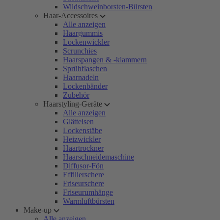
Wildschweinborsten-Bürsten
Haar-Accessoires
Alle anzeigen
Haargummis
Lockenwickler
Scrunchies
Haarspangen & -klammern
Sprühflaschen
Haarnadeln
Lockenbänder
Zubehör
Haarstyling-Geräte
Alle anzeigen
Glätteisen
Lockenstäbe
Heizwickler
Haartrockner
Haarschneidemaschine
Diffusor-Fön
Effilierschere
Friseurschere
Friseurumhänge
Warmluftbürsten
Make-up
Alle anzeigen