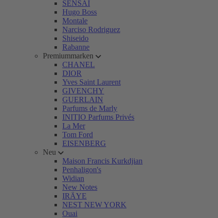
SENSAI
Hugo Boss
Montale
Narciso Rodriguez
Shiseido
Rabanne
Premiummarken
CHANEL
DIOR
Yves Saint Laurent
GIVENCHY
GUERLAIN
Parfums de Marly
INITIO Parfums Privés
La Mer
Tom Ford
EISENBERG
Neu
Maison Francis Kurkdjian
Penhaligon's
Widian
New Notes
IRÄYE
NEST NEW YORK
Ouai