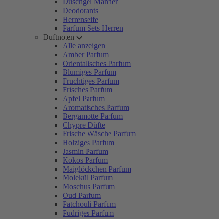
Duschgel Männer
Deodorants
Herrenseife
Parfum Sets Herren
Duftnoten
Alle anzeigen
Amber Parfum
Orientalisches Parfum
Blumiges Parfum
Fruchtiges Parfum
Frisches Parfum
Apfel Parfum
Aromatisches Parfum
Bergamotte Parfum
Chypre Düfte
Frische Wäsche Parfum
Holziges Parfum
Jasmin Parfum
Kokos Parfum
Maiglöckchen Parfum
Molekül Parfum
Moschus Parfum
Oud Parfum
Patchouli Parfum
Pudriges Parfum