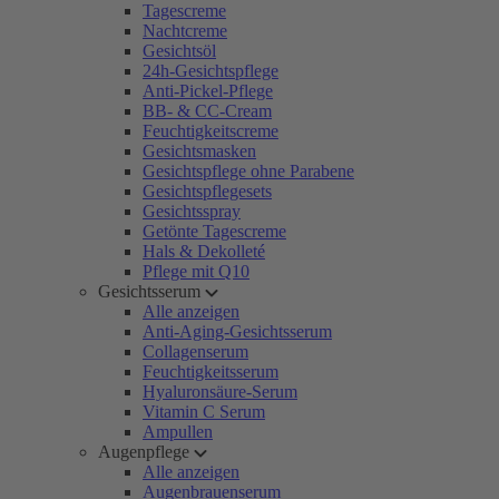
Tagescreme
Nachtcreme
Gesichtsöl
24h-Gesichtspflege
Anti-Pickel-Pflege
BB- & CC-Cream
Feuchtigkeitscreme
Gesichtsmasken
Gesichtspflege ohne Parabene
Gesichtspflegesets
Gesichtsspray
Getönte Tagescreme
Hals & Dekolleté
Pflege mit Q10
Gesichtsserum
Alle anzeigen
Anti-Aging-Gesichtsserum
Collagenserum
Feuchtigkeitsserum
Hyaluronsäure-Serum
Vitamin C Serum
Ampullen
Augenpflege
Alle anzeigen
Augenbrauenserum