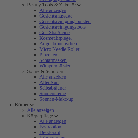
Beauty Tools & Zubehör
Alle anzeigen
Gesichtsmassage
Gesichtsreinigungsbürsten
Gesichtsreinigungstools
Gua Sha Steine
Kosmetikspiegel
Augenbrauenscheren
Micro Needle Roller
Pinzetten
Schlafmasken
Wimpernbürsten
Sonne & Schutz
Alle anzeigen
After Sun
Selbstbräuner
Sonnencreme
Sonnen-Make-up
Körper
Alle anzeigen
Körperpflege
Alle anzeigen
Bodylotion
Deodorant
Körperbutter