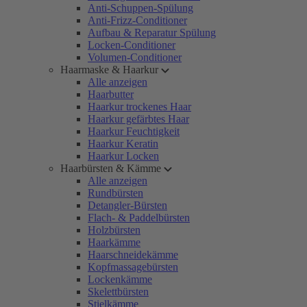
Anti-Schuppen-Spülung
Anti-Frizz-Conditioner
Aufbau & Reparatur Spülung
Locken-Conditioner
Volumen-Conditioner
Haarmaske & Haarkur
Alle anzeigen
Haarbutter
Haarkur trockenes Haar
Haarkur gefärbtes Haar
Haarkur Feuchtigkeit
Haarkur Keratin
Haarkur Locken
Haarbürsten & Kämme
Alle anzeigen
Rundbürsten
Detangler-Bürsten
Flach- & Paddelbürsten
Holzbürsten
Haarkämme
Haarschneidekämme
Kopfmassagebürsten
Lockenkämme
Skelettbürsten
Stielkämme