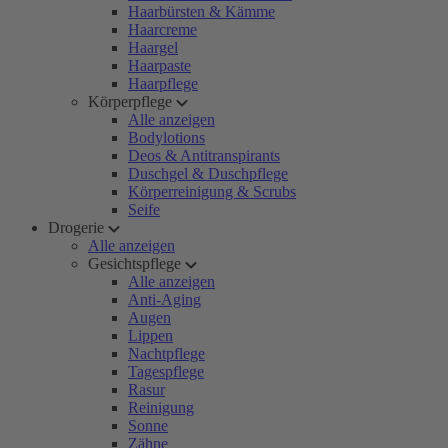
Haarbürsten & Kämme
Haarcreme
Haargel
Haarpaste
Haarpflege
Körperpflege
Alle anzeigen
Bodylotions
Deos & Antitranspirants
Duschgel & Duschpflege
Körperreinigung & Scrubs
Seife
Drogerie
Alle anzeigen
Gesichtspflege
Alle anzeigen
Anti-Aging
Augen
Lippen
Nachtpflege
Tagespflege
Rasur
Reinigung
Sonne
Zähne