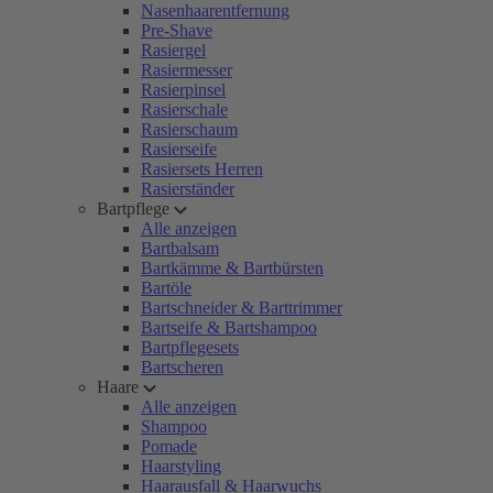
Nasenhaarentfernung
Pre-Shave
Rasiergel
Rasiermesser
Rasierpinsel
Rasierschale
Rasierschaum
Rasierseife
Rasiersets Herren
Rasierständer
Bartpflege
Alle anzeigen
Bartbalsam
Bartkämme & Bartbürsten
Bartöle
Bartschneider & Barttrimmer
Bartseife & Bartshampoo
Bartpflegesets
Bartscheren
Haare
Alle anzeigen
Shampoo
Pomade
Haarstyling
Haarausfall & Haarwuchs