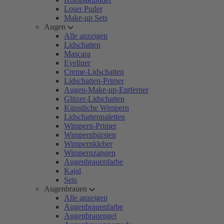
Loser Puder
Make-up Sets
Augen
Alle anzeigen
Lidschatten
Mascara
Eyeliner
Creme-Lidschatten
Lidschatten-Primer
Augen-Make-up-Entferner
Glitzer-Lidschatten
Künstliche Wimpern
Lidschattenpaletten
Wimpern-Primer
Wimpernbürsten
Wimpernkleber
Wimpernzangen
Augenbrauenfarbe
Kajal
Sets
Augenbrauen
Alle anzeigen
Augenbrauenfarbe
Augenbrauengel