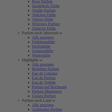
Rose Parfum
Sandelholz Düfte
Vanille Parfum
Veilchen Düfte
Vetiver Düfte
Würziges Parfum
Zitrische Düfte
Parfum nach Jahreszeit
Alle anzeigen
Frühlingsdüfte
Herbstdüfte
Sommerdüfte
Winterdüfte
Highlights
Alle anzeigen
Beliebtes Parfum
Eau de Cologne
Eau de Parfum
Eau de Toilette
Parfum auf Rechnung
Parfum Miniaturen
Unisex Parfum
Parfum nach Land
Alle anzeigen
Arabisches Parfum