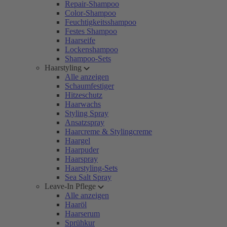
Repair-Shampoo
Color-Shampoo
Feuchtigkeitsshampoo
Festes Shampoo
Haarseife
Lockenshampoo
Shampoo-Sets
Haarstyling
Alle anzeigen
Schaumfestiger
Hitzeschutz
Haarwachs
Styling Spray
Ansatzspray
Haarcreme & Stylingcreme
Haargel
Haarpuder
Haarspray
Haarstyling-Sets
Sea Salt Spray
Leave-In Pflege
Alle anzeigen
Haaröl
Haarserum
Sprühkur