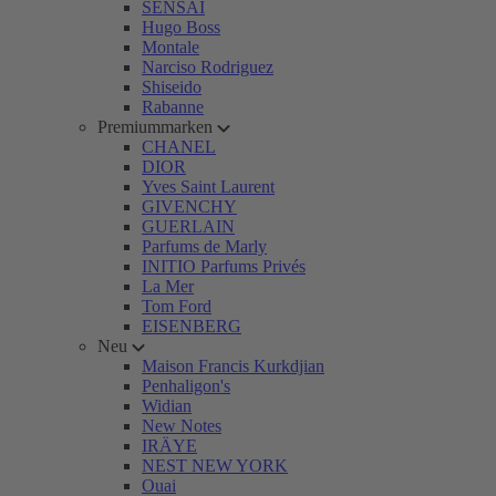
SENSAI
Hugo Boss
Montale
Narciso Rodriguez
Shiseido
Rabanne
Premiummarken
CHANEL
DIOR
Yves Saint Laurent
GIVENCHY
GUERLAIN
Parfums de Marly
INITIO Parfums Privés
La Mer
Tom Ford
EISENBERG
Neu
Maison Francis Kurkdjian
Penhaligon's
Widian
New Notes
IRÄYE
NEST NEW YORK
Ouai