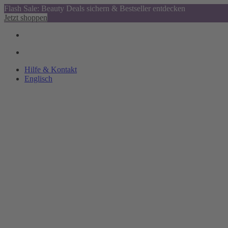
Flash Sale: Beauty Deals sichern & Bestseller entdecken
Jetzt shoppen
Hilfe & Kontakt
Englisch