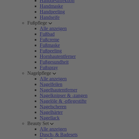
Handdesinfektion
Handmaske
Handpeeling
Handseife
Fußpflege
Alle anzeigen
Fußbad
Fußcreme
Fußmaske
Fußpeeling
Hornhautentferner
Fußgesundheit
Fußspray
Nagelpflege
Alle anzeigen
Nagelfeilen
Nagelhautentferner
Nagelknipser & -zangen
Nagelöle & -pflegestifte
Nagelscheren
Nagelhärter
Nagellack
Beauty Set
Alle anzeigen
Dusch- & Badesets