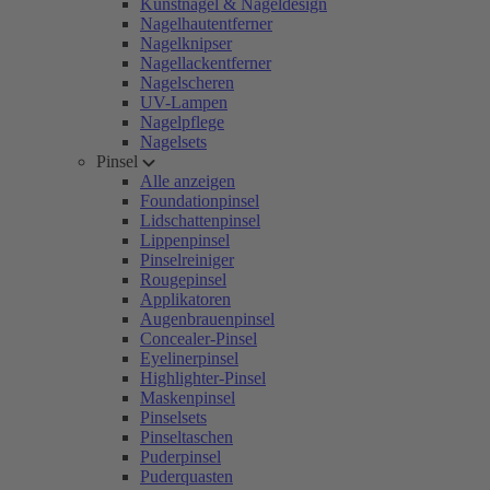
Kunstnägel & Nageldesign
Nagelhautentferner
Nagelknipser
Nagellackentferner
Nagelscheren
UV-Lampen
Nagelpflege
Nagelsets
Pinsel
Alle anzeigen
Foundationpinsel
Lidschattenpinsel
Lippenpinsel
Pinselreiniger
Rougepinsel
Applikatoren
Augenbrauenpinsel
Concealer-Pinsel
Eyelinerpinsel
Highlighter-Pinsel
Maskenpinsel
Pinselsets
Pinseltaschen
Puderpinsel
Puderquasten