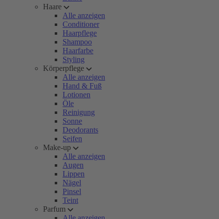
Haare
Alle anzeigen
Conditioner
Haarpflege
Shampoo
Haarfarbe
Styling
Körperpflege
Alle anzeigen
Hand & Fuß
Lotionen
Öle
Reinigung
Sonne
Deodorants
Seifen
Make-up
Alle anzeigen
Augen
Lippen
Nägel
Pinsel
Teint
Parfum
Alle anzeigen