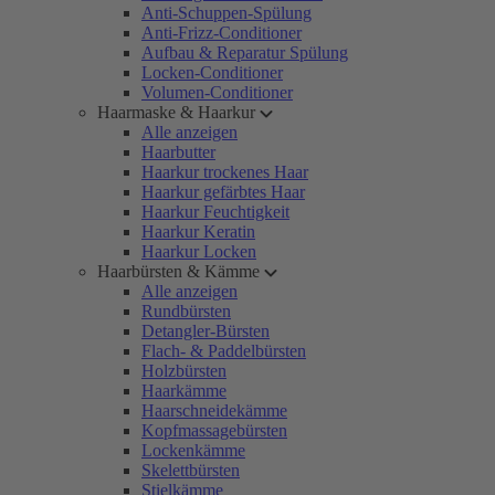
Anti-Schuppen-Spülung
Anti-Frizz-Conditioner
Aufbau & Reparatur Spülung
Locken-Conditioner
Volumen-Conditioner
Haarmaske & Haarkur
Alle anzeigen
Haarbutter
Haarkur trockenes Haar
Haarkur gefärbtes Haar
Haarkur Feuchtigkeit
Haarkur Keratin
Haarkur Locken
Haarbürsten & Kämme
Alle anzeigen
Rundbürsten
Detangler-Bürsten
Flach- & Paddelbürsten
Holzbürsten
Haarkämme
Haarschneidekämme
Kopfmassagebürsten
Lockenkämme
Skelettbürsten
Stielkämme