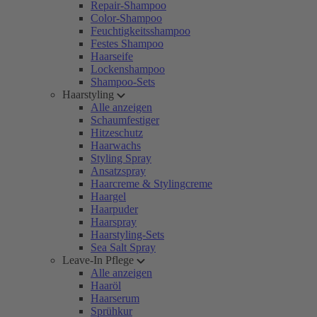
Repair-Shampoo
Color-Shampoo
Feuchtigkeitsshampoo
Festes Shampoo
Haarseife
Lockenshampoo
Shampoo-Sets
Haarstyling
Alle anzeigen
Schaumfestiger
Hitzeschutz
Haarwachs
Styling Spray
Ansatzspray
Haarcreme & Stylingcreme
Haargel
Haarpuder
Haarspray
Haarstyling-Sets
Sea Salt Spray
Leave-In Pflege
Alle anzeigen
Haaröl
Haarserum
Sprühkur