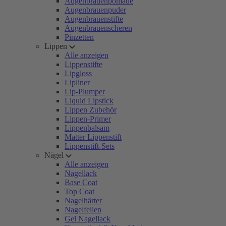
Augenbrauenpomade
Augenbrauenpuder
Augenbrauenstifte
Augenbrauenscheren
Pinzetten
Lippen
Alle anzeigen
Lippenstifte
Lipgloss
Lipliner
Lip-Plumper
Liquid Lipstick
Lippen Zubehör
Lippen-Primer
Lippenbalsam
Matter Lippenstift
Lippenstift-Sets
Nägel
Alle anzeigen
Nagellack
Base Coat
Top Coat
Nagelhärter
Nagelfeilen
Gel Nagellack