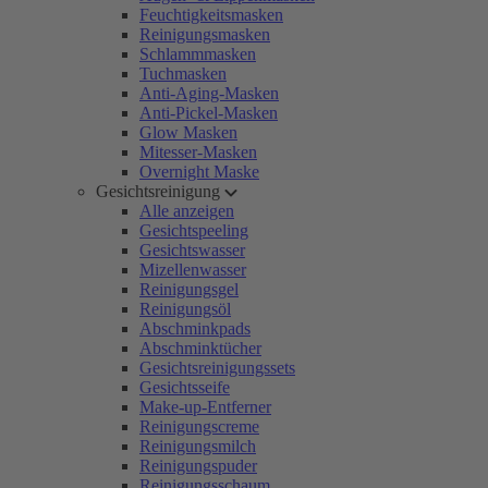
Feuchtigkeitsmasken
Reinigungsmasken
Schlammmasken
Tuchmasken
Anti-Aging-Masken
Anti-Pickel-Masken
Glow Masken
Mitesser-Masken
Overnight Maske
Gesichtsreinigung
Alle anzeigen
Gesichtspeeling
Gesichtswasser
Mizellenwasser
Reinigungsgel
Reinigungsöl
Abschminkpads
Abschminktücher
Gesichtsreinigungssets
Gesichtsseife
Make-up-Entferner
Reinigungscreme
Reinigungsmilch
Reinigungspuder
Reinigungsschaum