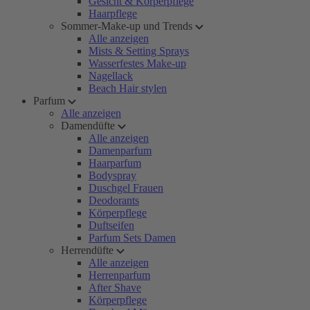
Gesicht & Körperpflege
Haarpflege
Sommer-Make-up und Trends
Alle anzeigen
Mists & Setting Sprays
Wasserfestes Make-up
Nagellack
Beach Hair stylen
Parfum
Alle anzeigen
Damendüfte
Alle anzeigen
Damenparfum
Haarparfum
Bodyspray
Duschgel Frauen
Deodorants
Körperpflege
Duftseifen
Parfum Sets Damen
Herrendüfte
Alle anzeigen
Herrenparfum
After Shave
Körperpflege