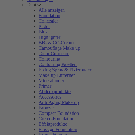
Teint
Alle anzeigen
Foundation
Concealer
Puder
Blush
Highlighter
BB- & CC-Cream
Camouflage Make-up
Color Corrector
Contouring
Contouring Paletten
Fixing Spray & Fixierpuder
Make-up Entferner
Mineralpuder
Primer
Abdeckprodukte
Accessoires
Anti-Aging Make-up
Bronzer
Compact-Foundation
Creme-Foundation
Effektprodukte
Flüssige Foundation
Kompaktpuder