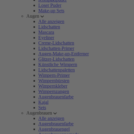
Loser Puder
Make-up Sets
Augen
Alle anzeigen
Lidschatten
Mascara
Eyeliner
Creme-Lidschatten
Lidschatten-Primer
Augen-Make-up-Entferner
Glitzer-Lidschatten
Künstliche Wimpern
Lidschattenpaletten
Wimpern-Primer
Wimpernbürsten
Wimpernkleber
Wimpernzangen
Augenbrauenfarbe
Kajal
Sets
Augenbrauen
Alle anzeigen
Augenbrauenfarbe
Augenbrauengel