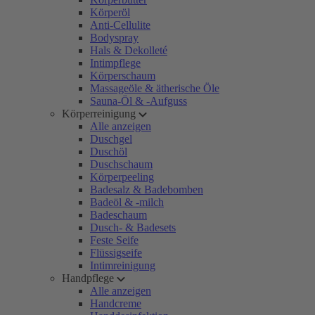
Körperöl
Anti-Cellulite
Bodyspray
Hals & Dekolleté
Intimpflege
Körperschaum
Massageöle & ätherische Öle
Sauna-Öl & -Aufguss
Körperreinigung
Alle anzeigen
Duschgel
Duschöl
Duschschaum
Körperpeeling
Badesalz & Badebomben
Badeöl & -milch
Badeschaum
Dusch- & Badesets
Feste Seife
Flüssigseife
Intimreinigung
Handpflege
Alle anzeigen
Handcreme