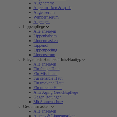
Augencreme
Augenmasken & -pads
Augenserum
Wimpernserum
Augengel
Lippenpflege
Alle anzeigen
Lippenbalsam
Lippenmasken
Lippenöl
Lippenpeeling
Lippenserum
Pflege nach Hautbedürfnis/Hauttyp
Alle anzeigen
Für fettige Haut
Für Mischhaut
Für sensible Haut
Für trockene Haut
Für unreine Haut
Anti-Aging-Gesichtspflege
Gegen Rötungen
Mit Sonnenschutz
Gesichtsmasken
Alle anzeigen
Augen- & Lippenmasken