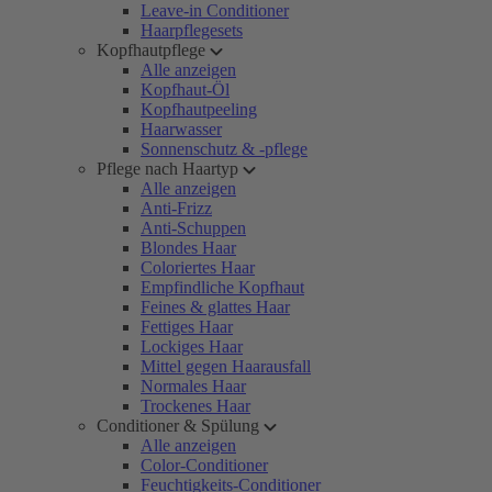
Leave-in Conditioner
Haarpflegesets
Kopfhautpflege
Alle anzeigen
Kopfhaut-Öl
Kopfhautpeeling
Haarwasser
Sonnenschutz & -pflege
Pflege nach Haartyp
Alle anzeigen
Anti-Frizz
Anti-Schuppen
Blondes Haar
Coloriertes Haar
Empfindliche Kopfhaut
Feines & glattes Haar
Fettiges Haar
Lockiges Haar
Mittel gegen Haarausfall
Normales Haar
Trockenes Haar
Conditioner & Spülung
Alle anzeigen
Color-Conditioner
Feuchtigkeits-Conditioner