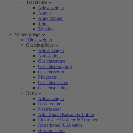
Travel Size
Alle anzeigen
Augen
Augenbrauen
Teint
Zubehör
Männerpflege
Alle anzeigen
Gesichtspflege
Alle anzeigen
Anti-Aging
Gesichtscreme
Gesichtsreinigung
Gesichtsserum
Pflegesets
Gesichtsmasken
Gesichtspeeling
Rasur
Alle anzeigen
Rasiercreme
Nassrasierer
After Shave Balsam & Lotion
Elektrische Rasierer & Trimmer
Rasierhobel & Zubehör
Herrenrasierer