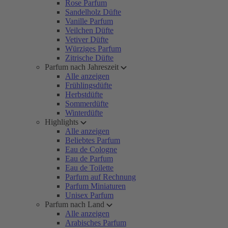
Rose Parfum
Sandelholz Düfte
Vanille Parfum
Veilchen Düfte
Vetiver Düfte
Würziges Parfum
Zitrische Düfte
Parfum nach Jahreszeit
Alle anzeigen
Frühlingsdüfte
Herbstdüfte
Sommerdüfte
Winterdüfte
Highlights
Alle anzeigen
Beliebtes Parfum
Eau de Cologne
Eau de Parfum
Eau de Toilette
Parfum auf Rechnung
Parfum Miniaturen
Unisex Parfum
Parfum nach Land
Alle anzeigen
Arabisches Parfum