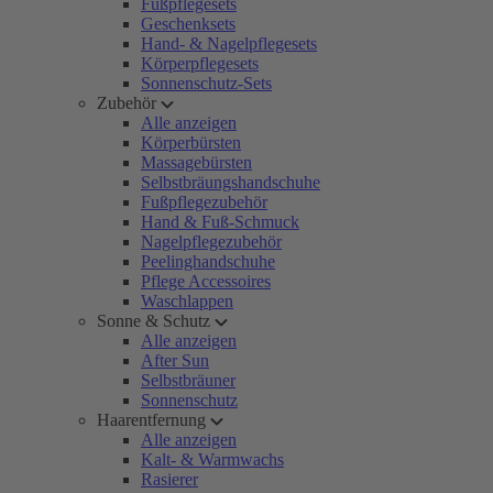
Fußpflegesets
Geschenksets
Hand- & Nagelpflegesets
Körperpflegesets
Sonnenschutz-Sets
Zubehör
Alle anzeigen
Körperbürsten
Massagebürsten
Selbstbräungshandschuhe
Fußpflegezubehör
Hand & Fuß-Schmuck
Nagelpflegezubehör
Peelinghandschuhe
Pflege Accessoires
Waschlappen
Sonne & Schutz
Alle anzeigen
After Sun
Selbstbräuner
Sonnenschutz
Haarentfernung
Alle anzeigen
Kalt- & Warmwachs
Rasierer