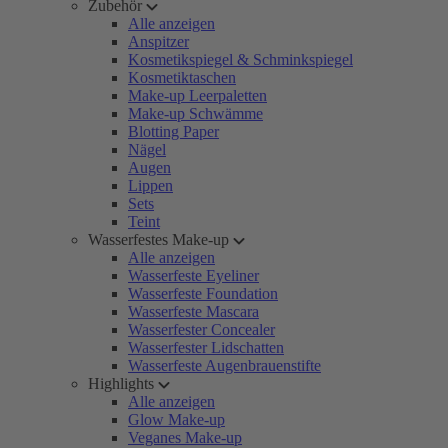
Zubehör
Alle anzeigen
Anspitzer
Kosmetikspiegel & Schminkspiegel
Kosmetiktaschen
Make-up Leerpaletten
Make-up Schwämme
Blotting Paper
Nägel
Augen
Lippen
Sets
Teint
Wasserfestes Make-up
Alle anzeigen
Wasserfeste Eyeliner
Wasserfeste Foundation
Wasserfeste Mascara
Wasserfester Concealer
Wasserfester Lidschatten
Wasserfeste Augenbrauenstifte
Highlights
Alle anzeigen
Glow Make-up
Veganes Make-up