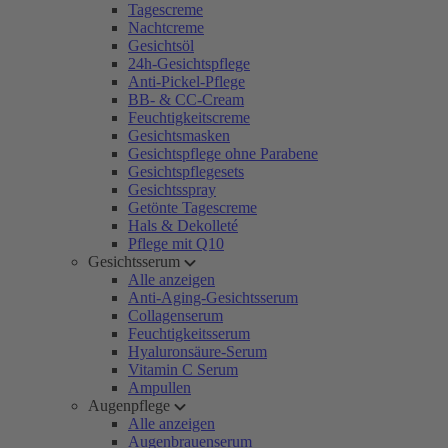
Tagescreme
Nachtcreme
Gesichtsöl
24h-Gesichtspflege
Anti-Pickel-Pflege
BB- & CC-Cream
Feuchtigkeitscreme
Gesichtsmasken
Gesichtspflege ohne Parabene
Gesichtspflegesets
Gesichtsspray
Getönte Tagescreme
Hals & Dekolleté
Pflege mit Q10
Gesichtsserum
Alle anzeigen
Anti-Aging-Gesichtsserum
Collagenserum
Feuchtigkeitsserum
Hyaluronsäure-Serum
Vitamin C Serum
Ampullen
Augenpflege
Alle anzeigen
Augenbrauenserum