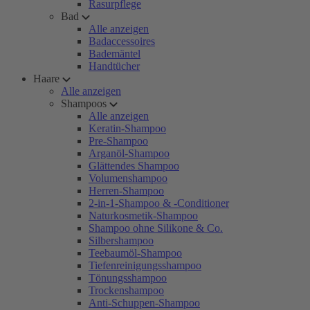
Rasurpflege
Bad
Alle anzeigen
Badaccessoires
Bademäntel
Handtücher
Haare
Alle anzeigen
Shampoos
Alle anzeigen
Keratin-Shampoo
Pre-Shampoo
Arganöl-Shampoo
Glättendes Shampoo
Volumenshampoo
Herren-Shampoo
2-in-1-Shampoo & -Conditioner
Naturkosmetik-Shampoo
Shampoo ohne Silikone & Co.
Silbershampoo
Teebaumöl-Shampoo
Tiefenreinigungsshampoo
Tönungsshampoo
Trockenshampoo
Anti-Schuppen-Shampoo