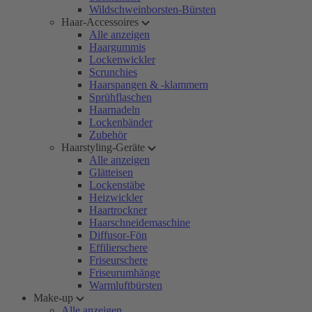
Wildschweinborsten-Bürsten
Haar-Accessoires
Alle anzeigen
Haargummis
Lockenwickler
Scrunchies
Haarspangen & -klammern
Sprühflaschen
Haarnadeln
Lockenbänder
Zubehör
Haarstyling-Geräte
Alle anzeigen
Glätteisen
Lockenstäbe
Heizwickler
Haartrockner
Haarschneidemaschine
Diffusor-Fön
Effilierschere
Friseurschere
Friseurumhänge
Warmluftbürsten
Make-up
Alle anzeigen