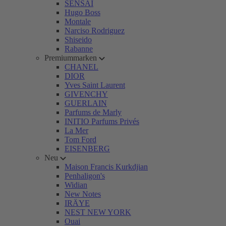
SENSAI
Hugo Boss
Montale
Narciso Rodriguez
Shiseido
Rabanne
Premiummarken
CHANEL
DIOR
Yves Saint Laurent
GIVENCHY
GUERLAIN
Parfums de Marly
INITIO Parfums Privés
La Mer
Tom Ford
EISENBERG
Neu
Maison Francis Kurkdjian
Penhaligon's
Widian
New Notes
IRÄYE
NEST NEW YORK
Ouai