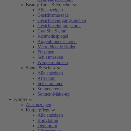
Beauty Tools & Zubehör
Alle anzeigen
Gesichtsmassage
Gesichtsreinigungsbürsten
Gesichtsreinigungstools
Gua Sha Steine
Kosmetikspiegel
Augenbrauenscheren
Micro Needle Roller
Pinzetten
Schlafmasken
Wimpernbürsten
Sonne & Schutz
Alle anzeigen
After Sun
Selbstbräuner
Sonnencreme
Sonnen-Make-up
Körper
Alle anzeigen
Körperpflege
Alle anzeigen
Bodylotion
Deodorant
Körperbutter