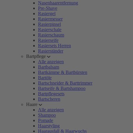
Nasenhaarentfernung
Pre-Shave
Rasiergel
Rasiermesser
Rasierpinsel
Rasierschale
Rasierschaum
Rasierseife
Rasiersets Herren
Rasierständer
Bartpflege
Alle anzeigen
Bartbalsam
Bartkämme & Bartbürsten
Bartöle
Bartschneider & Barttrimmer
Bartseife & Bartshampoo
Bartpflegesets
Bartscheren
Haare
Alle anzeigen
Shampoo
Pomade
Haarstyling
Haarausfall & Haarwuchs