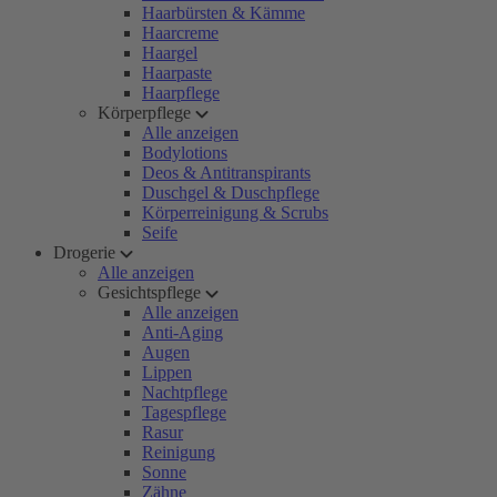
Haarbürsten & Kämme
Haarcreme
Haargel
Haarpaste
Haarpflege
Körperpflege
Alle anzeigen
Bodylotions
Deos & Antitranspirants
Duschgel & Duschpflege
Körperreinigung & Scrubs
Seife
Drogerie
Alle anzeigen
Gesichtspflege
Alle anzeigen
Anti-Aging
Augen
Lippen
Nachtpflege
Tagespflege
Rasur
Reinigung
Sonne
Zähne