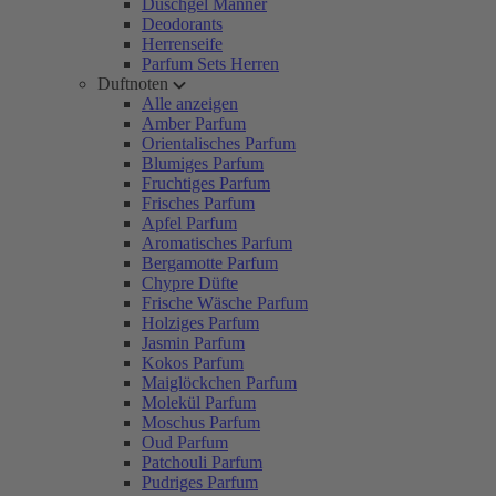
Duschgel Männer
Deodorants
Herrenseife
Parfum Sets Herren
Duftnoten
Alle anzeigen
Amber Parfum
Orientalisches Parfum
Blumiges Parfum
Fruchtiges Parfum
Frisches Parfum
Apfel Parfum
Aromatisches Parfum
Bergamotte Parfum
Chypre Düfte
Frische Wäsche Parfum
Holziges Parfum
Jasmin Parfum
Kokos Parfum
Maiglöckchen Parfum
Molekül Parfum
Moschus Parfum
Oud Parfum
Patchouli Parfum
Pudriges Parfum